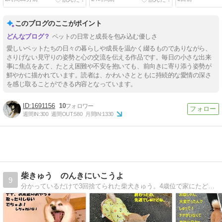
ないアラレww
このブログのここがポイント
ペットの日常と成長を包み込む優しさ
愛しいペットたちの日々の暮らしや成長を温かく綴るものでありながら、
さりげない見守りの姿勢と心の交流を伝える作品です。毎日の小さな出来
事に焦点をあて、たとえ困難や不安を抱いても、前向きに寄り添う姿勢が
鮮やかに描かれています。読者は、かわいさとともに持続的な愛情の深さ
を感じ取ることができる内容となっています。
1691156
10
週間IN:
300
週間OUT:
580
月間IN:
1330
柴きゅう のんきにいこうよ
9
分かっているだけで3回捨てられた柴犬きゅう。4歳位で家にたどり着きました。子犬じゃないと懐かない？今では本当の家族です。