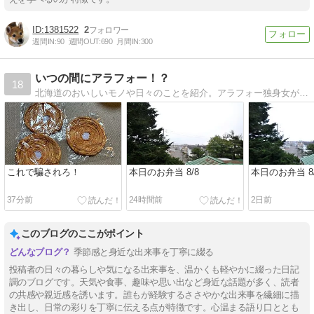
1381522
2
週間IN:
90
週間OUT:
690
月間IN:
300
いつの間にアラフォー！？
18
北海道のおいしいモノや日々のことを紹介。アラフォー独身女が日々感じたこと、読書日記なども載せています。
これで騙されろ！
本日のお弁当 8/8
本日のお弁当 8/
37分前
24時間前
2日前
このブログのここがポイント
季節感と身近な出来事を丁寧に綴る
投稿者の日々の暮らしや気になる出来事を、温かくも軽やかに綴った日記
調のブログです。天気や食事、趣味や思い出など身近な話題が多く、読者
の共感や親近感を誘います。誰もが経験するささやかな出来事を繊細に描
き出し、日常の彩りを丁寧に伝える点が特徴です。心温まる語り口ととも