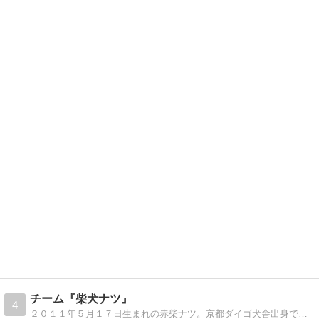
チーム『柴犬ナツ』
4
２０１１年５月１７日生まれの赤柴ナツ。京都ダイゴ犬舎出身です。チャームポイントは、クルっと巻いたシッポです。食いしん坊で、オヤツには目がありませんっ！