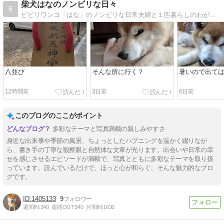
柴犬はなのノンビリな日々
6
ビビリワンコ「はな」のノンビリな日常夫婦と１匹暮らしのわがままワンコとの日常を記録
八並び
そんな所に行く？
暑いので出て
12時間前
3日前
6日前
このブログのここがポイント
多彩なテーマと写真満載の親しみやすさ
身近な出来事や季節の風景、ちょっとしたハプニングを温かく綴りなが
ら、書き手の丁寧な観察眼と自然体な文章が光ります。出会いや日常の幸
せを感じさせるエピソードが満載で、写真とともに多彩なテーマを取り扱
っています。読んでいるだけで、ほっと心が和らぐ、そんな魅力的なブロ
グです。
1405133
9
週間IN:
340
週間OUT:
340
月間IN:
1630