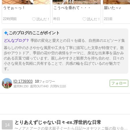
うそぉ～っ！
こうべを垂れて・・・
届いた～♪
22時間前
昨日
2日前
このブログのここがポイント
季節の変化と愛犬との日々を綴る、自然体のエピソード集
暮らしの中のささやかな風景や工夫を丁寧に描写した文章が特徴です。散
歩やアウトドア、季節の花や空の表情をテーマに、身近な出来事を温かみ
のある言葉で綴っています。親しみやすさと観察力を持ち合わせ、日々の
小さな発見を気軽に共有することで、共感の輪を広げているのが魅力で
す。
1739303
10
週間IN:
230
週間OUT:
440
月間IN:
1110
とりあえずじゃない日々-ex.浮世的な日常
14
〜ノアとアークの柴犬親子ぐーたら日記〜オヤツとご飯の取り合いはもう見れないけれど、ノアが見守る中、アークと過ごす日常。