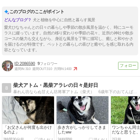
このブログのここがポイント
犬と植物を中心に自然と暮らす風景
愛犬ひなちゃんとの日々の暮らしや季節の散歩風景を温かく、時にユーモ
ラスに綴っています。自然の移り変わりや季節の花々、近所の神社や散歩
コースの魅力も交えながら、身近な風景を丁寧に描写し、癒しと和やかさ
を届けるのが特徴です。ペットとの暮らしの喜びと癒やしを感じ取れる内
容となっています。
2086590
9
週間IN:
310
週間OUT:
310
月間IN:
1400
柴犬アトム・黒柴アラレの日々是好日
8
暴れん坊ならぬ甘えん坊将軍アトム（柴犬） 6歳年下のおてんば妻のアラレ(黒柴)を迎えて絶好調な日々をお伝えしていきます。相変わらず、仕事も忙しいため記事がアップ…
「お父さんが何度も出かけ
歩き方がしっかりしてきま
ワンちゃん同士
るのよ」
したww
だなと思うと
入るのは元気
2時間30分前
24時間前
2日前