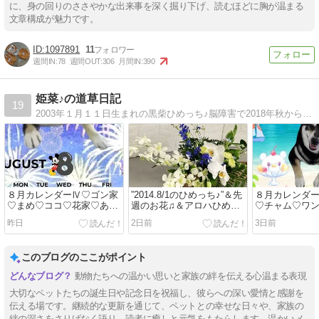
に、身の回りのささやかな出来事を深く掘り下げ、読むほどに胸が温まる
文章構成が魅力です。
1097891
11
週間IN:
78
週間OUT:
306
月間IN:
390
姫菜♪の道草日記
19
2003年１月１１日生まれの黒柴ひめっち♪脳障害で2018年秋からほぼ寝たきりで要介護になり2020年７月９日１７歳６ヶ月で永遠の眠りにつきました(*- -)(*_ _)今はお空組ワンコ達に☆ワンズエステ☆しています(^_-)-☆
８月カレンダーⅣ♡ゴン家
”2014.8/1のひめっち♪”＆先
８月カレンダ
♡まめ♡ココ♡花家♡あか
週のお花♫＆アロハひめっ
♡チャム♡ワ
り♡すみれねこ家♡パル♥
ち♪♡＆8月のカレンダー受
♡リー♡菜々♥
昨日
2日前
3日前
てん♡ちぃ家♡小梅♡サン
付中♫
家♡めい♡
このブログのここがポイント
動物たちへの温かい思いと家族の絆を伝える心温まる表現
大切なペットたちの誕生日や記念日を祝福し、彼らへの深い愛情と感謝を
伝える場です。継続的な更新を通じて、ペットとの幸せな日々や、家族の
絆の深さをさりげなく語り、読者に癒しと元気をもたらします。温かいメ