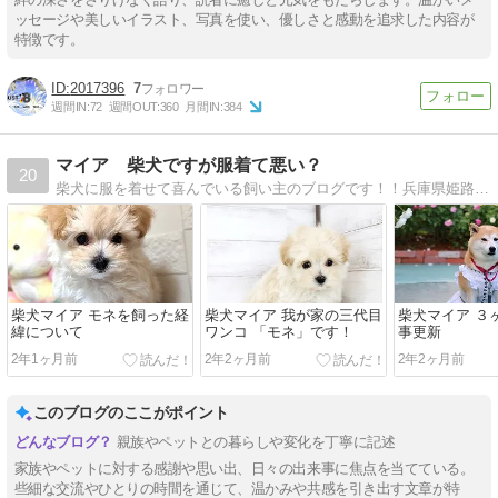
ッセージや美しいイラスト、写真を使い、優しさと感動を追求した内容が
特徴です。
2017396
7
週間IN:
72
週間OUT:
360
月間IN:
384
マイア 柴犬ですが服着て悪い？
20
柴犬に服を着せて喜んでいる飼い主のブログです！！兵庫県姫路市在住、メスの柴犬を飼っています。家内が作った服を着た柴犬マイアの写真が中心のブログです。
柴犬マイア モネを飼った経
柴犬マイア 我が家の三代目
柴犬マイア ３
緯について
ワンコ 「モネ」です！
事更新
2年1ヶ月前
2年2ヶ月前
2年2ヶ月前
このブログのここがポイント
親族やペットとの暮らしや変化を丁寧に記述
家族やペットに対する感謝や思い出、日々の出来事に焦点を当てている。
些細な交流やひとりの時間を通じて、温かみや共感を引き出す文章が特