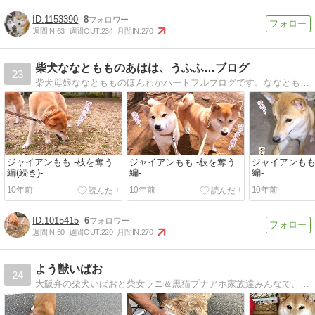
1153390
8
週間IN:
63
週間OUT:
234
月間IN:
270
柴犬ななともものあはは、うふふ…ブログ
23
柴犬母娘ななともものほんわかハートフルブログです。ななとももの笑顔になれる暮らしぶりや赤ちゃん・子犬時代を写真・動画満載で綴っています。
ジャイアンもも -枝を奪う
ジャイアンもも -枝を奪う
ジャイアンもも
編(続き)-
編-
編-
10年前
10年前
10年前
1015415
6
週間IN:
60
週間OUT:
220
月間IN:
270
よう獣いぱお
24
大阪弁の柴犬いぱおと柴女ラニ＆黒猫プナアホ家族達みんなで、お笑いの道を目指しているわけでは、ありません！