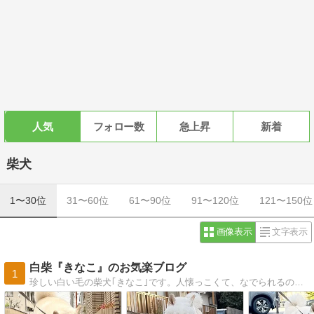
人気
フォロー数
急上昇
新着
柴犬
1〜30位
31〜60位
61〜90位
91〜120位
121〜150位
画像表示
文字表示
白柴『きなこ』のお気楽ブログ
1
珍しい白い毛の柴犬｢きなこ｣です。人懐っこくて、なでられるのが大好き。ワンコにも優しくフレンドリーな柴犬らしくない柴犬です。そんな｢きなこ｣は我家のアイドルです