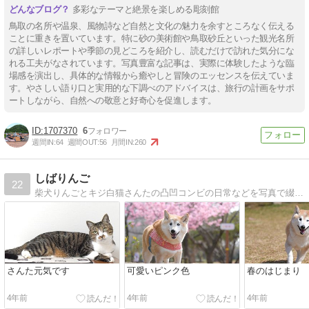
多彩なテーマと絶景を楽しめる彫刻館
鳥取の名所や温泉、風物詩など自然と文化の魅力を余すところなく伝える
ことに重きを置いています。特に砂の美術館や鳥取砂丘といった観光名所
の詳しいレポートや季節の見どころを紹介し、読むだけで訪れた気分にな
れる工夫がなされています。写真豊富な記事は、実際に体験したような臨
場感を演出し、具体的な情報から癒やしと冒険のエッセンスを伝えていま
す。やさしい語り口と実用的な下調べのアドバイスは、旅行の計画をサポ
ートしながら、自然への敬意と好奇心を促進します。
1707370
6
週間IN:
64
週間OUT:
56
月間IN:
260
しばりんご
22
柴犬りんごとキジ白猫さんたの凸凹コンビの日常などを写真で綴っています。
さんた元気です
可愛いピンク色
春のはじまり
4年前
4年前
4年前