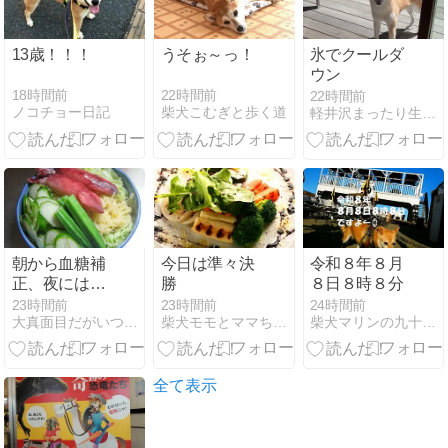
13歳！！！
うそぉ～っ！
氷でクールダ
ウン
18時間前
22時間前
22時間前
ノコチョー日記
柴犬こむぎと歩く道
軽井沢まったり生活 柴犬とともに
朝から血糖補
今日は準々決
令和８年８月
正、夜にはト
勝
８日８時８分
レシーバを
23時間前
23時間前
24時間前
大真面目だがいつでも行きあたりバッタリ
柴犬モモとママちゃんのシニア日々是好日
柴犬マリンの九十九里日記
17→18単位に
～冷やし中華/
黒コッペ/シュ
ークリーム/リ
全て表示
ンゴ～