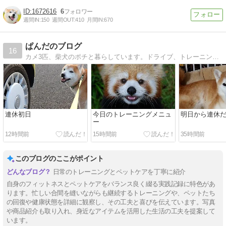
1672616
6
週間IN:
150
週間OUT:
410
月間IN:
670
ぱんだのブログ
16
カメ3匹、柴犬のポチと暮らしています。ドライブ、トレーニングが大好きです！
連休初日
今日のトレーニングメニュ
明日から連休
ー
12時間前
15時間前
35時間前
このブログのここがポイント
日常のトレーニングとペットケアを丁寧に紹介
自身のフィットネスとペットケアをバランス良く綴る実践記録に特色があ
ります。忙しい合間を縫いながらも継続するトレーニングや、ペットたち
の回復や健康状態を詳細に観察し、その工夫と喜びを伝えています。写真
や商品紹介も取り入れ、身近なアイテムを活用した生活の工夫を提案して
います。