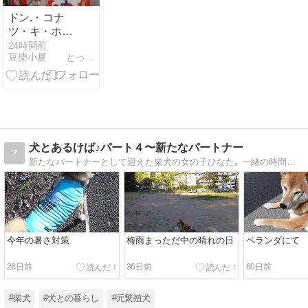
ドン.・コナ
ツ・キ・ホー
テの思ひでで
24時間前
豆柴小夏 とってもキュートな女の子
ちゅ
犬とあるけば♪パート４〜新たなパートナー
7
新たなパートナーとして迎えた柴犬の女の子ひなた｡ 一緒の時間を大切に過ごしたい最後のパートナーとの毎日を書き留めていきます｡
今年の暑さ対策
梅雨まっただ中の晴れの日
ベランダにて
26日前
36日前
60日前
#柴犬
#犬との暮らし
#元繁殖犬