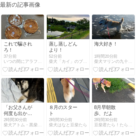
最新の記事画像
これで騙され
蒸し蒸しどん
海大好き！
ろ！
より！
1時間20分前
37分前
52分前
柴犬マリンの九十九里日記
いつの間にアラフォー！？
柴犬「カイ」のブログへようこそ
「お父さんが
８月のスター
8月早朝散
何度も出かけ
ト
歩、だよ
るのよ」
2時間30分前
2時間30分前
2時間30分前
柴犬アトム・黒柴アラレの日々是好日
柴犬はなと豆柴たら
豆柴君たら！たら！たら！