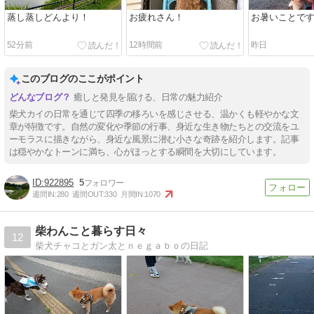
蒸し蒸しどんより！
お疲れさん！
お暑いことで
52分前
12時間前
昨日
このブログのここがポイント
癒しと発見を届ける、日常の魅力紹介
柴犬カイの日常を通じて四季の移ろいを感じさせる、温かくも軽やかな文
章が特徴です。自然の変化や季節の行事、身近な生き物たちとの交流をユ
ーモラスに描きながら、身近な風景に潜む小さな奇跡を紹介します。記事
は穏やかなトーンに満ち、心がほっとする瞬間を大切にしています。
922895
5
週間IN:
280
週間OUT:
330
月間IN:
1070
柴わんこと暮らす日々
12
柴犬チャコとガン太とｎｅｇａｂｏの日記