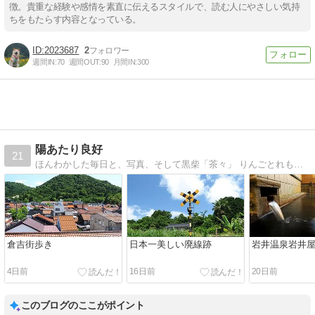
徴。貴重な経験や感情を素直に伝えるスタイルで、読む人にやさしい気持
ちをもたらす内容となっている。
2023687
2
週間IN:
70
週間OUT:
90
月間IN:
300
陽あたり良好
21
ほんわかした毎日と、写真、そして黒柴「茶々」 りんごとれもんの二人で綴ります
倉吉街歩き
日本一美しい廃線跡
岩井温泉岩井
4日前
16日前
20日前
このブログのここがポイント