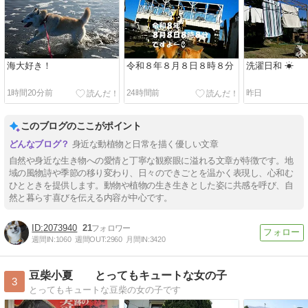
海大好き！
令和８年８月８日８時８分
洗濯日和 ☀
1時間20分前
24時間前
昨日
このブログのここがポイント
身近な動植物と日常を描く優しい文章
自然や身近な生き物への愛情と丁寧な観察眼に溢れる文章が特徴です。地
域の風物詩や季節の移り変わり、日々のできごとを温かく表現し、心和む
ひとときを提供します。動物や植物の生き生きとした姿に共感を呼び、自
然と暮らす喜びを伝える内容が中心です。
2073940
21
週間IN:
1060
週間OUT:
2960
月間IN:
3420
豆柴小夏 とってもキュートな女の子
3
とってもキュートな豆柴の女の子です