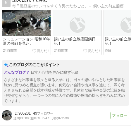
5
毎日黒豆柴のウンコをすくう男のたわごと。＋ 飼い主の前立腺癌闘病日記！
シミュレーション 昭和16年
飼い主の前立腺癌闘病日
飼い主の前立
夏の敗戦を見た。
記！
記！
24時間前
24時間前
昨日
このブログのここがポイント
日常と心情を静かに映す記録
さまざまな出来事を淡々と綴る文章には、日々の思いやふとした出来事を
静かに見つめる視点が漂います。何気ない会話や出来事を通じて、深く考
えさせられる余韻を残す構成が特徴です。具体的な描写や会話の記録を織
り交ぜながらも、一つ一つの句に人生の機微や感情の揺らぎを巧みに沈め
ています。
906281
49
週間IN:
600
週間OUT:
2470
月間IN:
2930