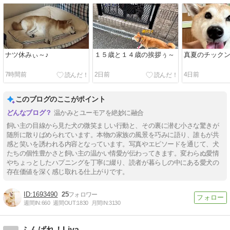
ナツ休みぃ～♪
１５歳と１４歳の挨拶ぅ～
真夏のチック
7時間前
2日前
4日前
このブログのここがポイント
温かみとユーモアを絶妙に融合
飼い主の目線から見た犬の微笑ましい行動と、その裏に潜む小さな驚きが
随所に散りばめられています。本物の家族の風景を巧みに語り、誰もが共
感と笑いを誘われる内容となっています。写真やエピソードを通じて、犬
たちの個性豊かさと飼い主の温かい情愛が伝わってきます。変わらぬ愛情
やちょっとしたハプニングを丁寧に綴り、読者が暮らしの中にある愛犬の
存在価値を深く感じ取れる仕上がりです。
1693490
25
週間IN:
660
週間OUT:
1830
月間IN:
3130
ふんばれ！Liya。