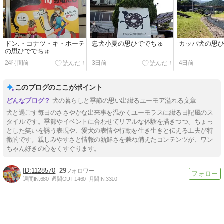
ドン.・コナツ・キ・ホーテ
忠犬小夏の思ひででちゅ
カッパ犬の思
の思ひででちゅ
24時間前
3日前
4日前
このブログのここがポイント
犬の暮らしと季節の思い出綴るユーモア溢れる文章
犬と過ごす毎日のささやかな出来事を温かくユーモラスに綴る日記風のス
タイルです。季節やイベントに合わせてリアルな体験を描きつつ、ちょっ
とした笑いを誘う表現や、愛犬の表情や行動を生き生きと伝える工夫が特
徴的です。親しみやすさと情報の新鮮さを兼ね備えたコンテンツが、ワン
ちゃん好きの心をくすぐります。
1128570
29
週間IN:
680
週間OUT:
1460
月間IN:
3310