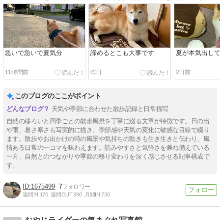
急いで急いで夏気分
諦めるとこも大事です
夏が本気出し
11時間前
昨日
2日前
このブログのここがポイント
天気や季節に合わせた散歩記録と日常描写
自然の移ろいと四季ごとの散歩風景を丁寧に綴る文章が特徴です。日の出
や雨、暑さ寒さも写実的に描き、季節感や天気の変化に敏感な目線で綴り
ます。散歩やお出かけの時の風景や気持ちの動きも生き生きと伝わり、風
情ある日常の一コマを味わえます。読みやすさと気軽さを兼ね備えている
一方、自然とのつながりや季節の移り変わりを深く感じさせる記事構成で
す。
1675499
7
週間IN:
170
週間OUT:
390
月間IN:
730