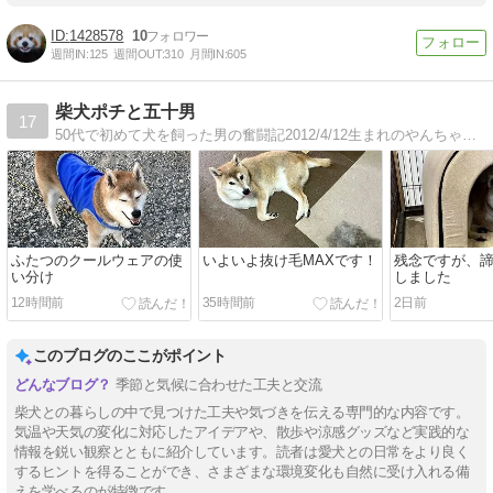
1428578
10
週間IN:
125
週間OUT:
310
月間IN:
605
柴犬ポチと五十男
17
50代で初めて犬を飼った男の奮闘記2012/4/12生まれのやんちゃな柴犬、ポチの写真もお楽しみに！ 動画もあり。
ふたつのクールウェアの使
いよいよ抜け毛MAXです！
残念ですが、
い分け
しました
12時間前
35時間前
2日前
このブログのここがポイント
季節と気候に合わせた工夫と交流
柴犬との暮らしの中で見つけた工夫や気づきを伝える専門的な内容です。
気温や天気の変化に対応したアイデアや、散歩や涼感グッズなど実践的な
情報を鋭い観察とともに紹介しています。読者は愛犬との日常をより良く
するヒントを得ることができ、さまざまな環境変化も自然に受け入れる備
えを学べるのが特徴です。