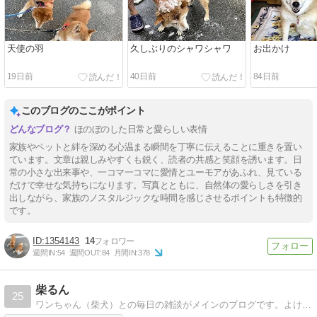
天使の羽
久しぶりのシャワシャワ
お出かけ
19日前
40日前
84日前
このブログのここがポイント
ほのぼのした日常と愛らしい表情
家族やペットと絆を深める心温まる瞬間を丁寧に伝えることに重きを置い
ています。文章は親しみやすくも鋭く、読者の共感と笑顔を誘います。日
常の小さな出来事や、一コマ一コマに愛情とユーモアがあふれ、見ている
だけで幸せな気持ちになります。写真とともに、自然体の愛らしさを引き
出しながら、家族のノスタルジックな時間を感じさせるポイントも特徴的
です。
1354143
14
週間IN:
54
週間OUT:
84
月間IN:
378
柴るん
25
ワンちゃん（柴犬）との毎日の雑談がメインのブログです。よければゆっくりしていってね〜。柴犬のLINEスタンプやLINE着せかえや写真グッズも紹介してるので気が…