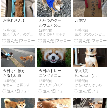
お疲れさん！
ふたつのクー
八並び
ルウェアの使
い分け
12時間前
12時間前
12時間前
柴犬「カイ」のブログへようこそ
柴犬はなのノンビリな日々
柴犬ポチと五十男
今日は午後か
今日のトレー
柴犬1歳
ら激しい雨
ニングメニュ
Hakusan（ハ
ー
クサン） ゼロ
14時間前
15時間前
16時間前
柴わんこと暮らす日々
ぱんだのブログ
けものぱんはじめました？
ハーネスを買
ったよ！