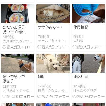
ただいま様子
ナツ休みぃ～♪
使用拒否
見中 ～血糖/海
鮮巻/紅ショウ
7時間前
9時間前
5時間前
チーム『柴犬ナツ』
大和魂
大真面目だがいつでも行きあたりバッタリ
ガ揚げ/冷やし
中華/ミルクレ
ープ/リンゴ、
他～
急いで急いで
888
連休初日
夏気分
12時間前
12時間前
11時間前
白柴『きなこ』のお気楽ブログ
ぱんだのブログ
とりあえずじゃない日々-ex.浮世的な日常