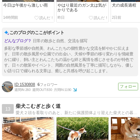
今日は午後から激しい雨
やはり最近のガン太は気が
犬の成長過程
かりである
14時間前
昨日
2日前
このブログのここがポイント
日常の散歩と自然、交流を描写
多彩な季節感や自然美、わんこたちの個性豊かな交流を鮮やかに伝えま
す。日常の散歩風景や公園での出会い、天候や季節の移り変わりを情緒豊
かに綴り、飼い主とわんこたちの温かな絆と風情を感じさせるのが特色で
す。日々の散策やイベント、周囲の自然風景を丁寧に描写しながら、優し
い語り口で綴られる文章は、癒しと共感を呼び起こします。
1530808
6
週間IN:
260
週間OUT:
830
月間IN:
1190
柴犬こむぎと歩く道
13
愛犬２頭を看取りのあと、新たに保護団体より迎えた柴犬との暮らしです。