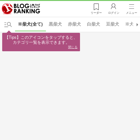
リーダー
ログイン
メニュー
※柴犬(全て)
黒柴犬
赤柴犬
白柴犬
豆柴犬
※犬(全
【Tips】このアイコンをタップすると、

カテゴリ一覧を表示できます。
閉じる