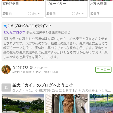
家族記念日
ブルーベリー
バラの季節
25日前
26日前
80日前
このブログのここがポイント
身近な出来事と健康管理に焦点
多彩な日々の暮らしや医療体験を綴りながら、心の安定と前向きさを伝え
るブログです。大雪や花の季節、動物との触れ合い、健康問題に至るまで
幅広くテーマを扱い、実体験に基づくリアルな視点を示します。読者が自
身の生活や健康意識を見つめ直すきっかけとなる内容を心がけており、親
しみやすさと奥深さを両立しています。
1011782
34
週間IN:
280
週間OUT:
920
月間IN:
1330
柴犬「カイ」のブログへようこそ
11
柴犬さくらは、令和2年6月29日に１９才１か月の犬生を全うし永眠。その後、山梨のブリーダーさんから同年6月2日生まれの柴犬を譲り受け、カイと名前を付けて現在に至ります。どうぞ、お気軽にお立ち寄り下さい。