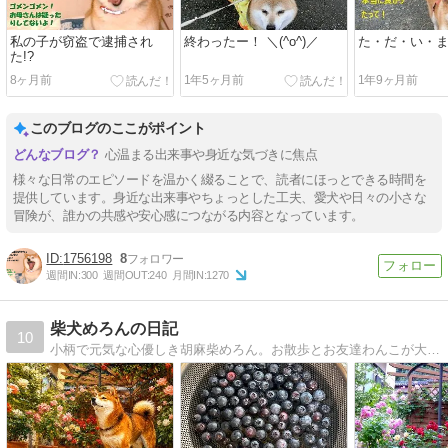
私の子が窃盗で逮捕され
終わったー！ ＼(^o^)／
た・だ・い・
た!?
8ヶ月前
1年5ヶ月前
1年9ヶ月前
このブログのここがポイント
心温まる出来事や身近な気づきに焦点
様々な日常のエピソードを温かく綴ることで、読者にほっとできる時間を
提供しています。身近な出来事やちょっとした工夫、愛犬や日々の小さな
冒険が、誰かの共感や安心感につながる内容となっています。
1756198
8
週間IN:
300
週間OUT:
240
月間IN:
1270
柴犬めろんの日記
10
小柄で元気な心優しき胡麻柴めろん。お散歩とお友達わんこが大好き！でも１番好きなのは・・・おやつ！！かも！