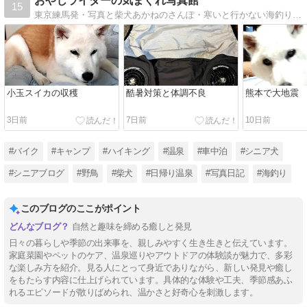
おやじライダーの気まぐれ写真館
15
東京練馬発・写真と柴犬あかねのさんぽ・寒いと行かない海釣り、バイクでのお出かけなどの気まぐれ日誌です
小玉スイカの収穫
酷暑対策と体調不良
熊本で大地震
3日前
7日前
10日前
#バイク
#キャンプ
#ハイキング
#温泉
#車中泊
#シニア犬
#シニアブログ
#野鳥
#柴犬
#日帰り温泉
#写真日記
#海釣り
このブログのここがポイント
自然と趣味を締める癒しと発見
日々の暮らしや季節の出来事を、親しみやすく生き生きと伝えています。
家庭菜園やペットのケア、温泉巡りやアウトドアの体験談が魅力で、多彩
な楽しみ方を紹介。見る人にとって身近でありながら、新しい発見や癒し
をもたらす内容に仕上げられています。具体的な体験や工夫、季節感あふ
れるエピソードが散りばめられ、温かさと好奇心を刺激します。