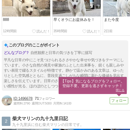
888
早くオラにお盆休みを！
また今度
12時間前
35時間前
2日前
このブログのここがポイント
自然観察と日常の気づきを丁寧に描写
平凡な日常の中にこそ見つけられるささやかな幸せや気づきをテーマにし
ています。小さな自然の発見や家族のふとした出来事を、鋭くも親しみや
すい表現で綴るスタイルが特徴です。静かで温かみのある文章は、ゆった
りとした空気感とともに、普段見過ごしがちな瞬間に新たな価値を見出す
楽しさを伝えています。日常のささやかな出来事に潜む魅力を掬い取る鋭
【Tips】気になるブログをフォロー。

登録不要。更新を逃さずキャッチ！
い感性が光る、ほのぼのとしつつも心に刺さるブログです。
閉じる
1496678
71
週間IN:
2790
週間OUT:
5000
月間IN:
14100
柴犬マリンの九十九里日記
2
九十九里浜に住む柴犬マリンの日常です。