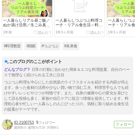
一人暮らしリアル昼ご飯／
一人暮らしつぶつぶ料理コ
一人暮らしつ
ぬか漬け活用／生ごみ臭の
ーチ・リアル食生活～料理
ーチ・リアル
こと／岡崎市つぶつぶ料理
教室で残った食材フル活用
教室で残った
1年前
1年3ヶ月前
1年3ヶ月前
教室
＆残り物アレンジ編～岡崎
い物少なめ、
市つぶつぶ料理教室
め編～岡崎市
教室
#料理教室
#雑穀
#つぶつぶ
#未来食
このブログのここがポイント
日常の行動に合わせた簡単＆エコな料理提案、自分のペー
スで無理なく続けられる工夫に注目
つぶつぶ料理を中心にした自然派のライフスタイルを紹介する内容が伺え
ます。余った食材の活用や少ない買い物で済む工夫、料理苦手な人でも続
けやすいレシピやコツが特徴です。また、自身の健康や心の変化を喜びと
して語る投稿も多く、家族や自己ケアに役立つ情報を提供しています。料
理初心者や忙しい一人暮らしの人にぴったりの、気軽に取り組める食生活
の提案がテーマです。
2100753
5
週間IN:
0
週間OUT:
20
月間IN:
1