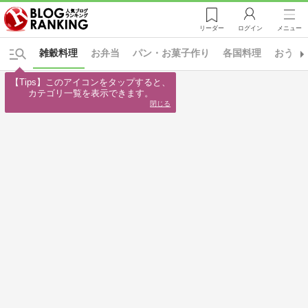
リーダー
ログイン
メニュー
雑穀料理
お弁当
パン・お菓子作り
各国料理
おうち
【Tips】このアイコンをタップすると、

カテゴリ一覧を表示できます。
閉じる