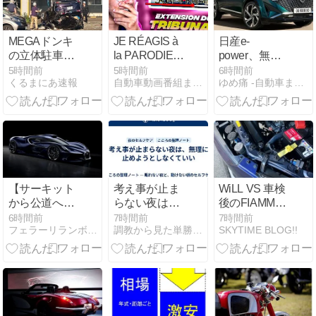
ージ
MEGAドンキ
JE RÉAGIS à
日産e-
の立体駐車場
la PARODIE
power、無給
から車が落下
En SAH :
油で1980km走
5時間前
5時間前
6時間前
くるまにあ速報
自動車動画番組まとめ毎日更新
ゆめ痛 -自動車まとめブログ-
車を運転して
Jujutsu Kaisen
行しギネス記
いた77歳男性
S3 de AKA ! |
録を達成
が意識不明 助
REACT
手席の妻は腰
を骨折
【サーキット
考え事が止ま
WiLL VS 車検
から公道へ】
らない夜は、
後のFIAMMホ
ボリードベー
無理に止めよ
ーン復活の
6時間前
7時間前
7時間前
フェラーリランボルギーニニュース
調教から見た単勝複勝買い目の競馬予想
SKYTIME BLOG!!
スのワンオフ
うとしなくて
時、ビャフッ
モデルBugatti
いい
w！
Destrier初披露