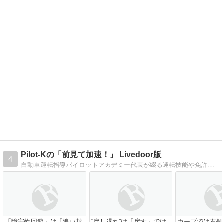
Pilot-Kの「前見て加速！」 Livedoor版
4
自動車運転指導パイロットアカデミー代表が綴る運転技能や免許取得に関するアドバイス・感想等。教習生も一般ドライバーも必見！
「障害物回避」は「追い越
“戻し遅れ”は「戻す」では
カーブでは右