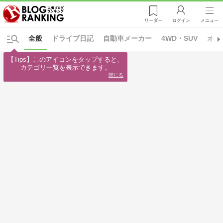
リーダー
ログイン
メニュー
全般
ドライブ日記
自動車メーカー
4WD・SUV
オー
【Tips】このアイコンをタップすると、

カテゴリ一覧を表示できます。
閉じる