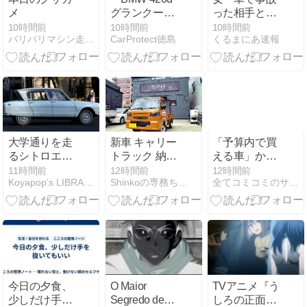
メ
グランクーペ
った相手と付
Mスポーツ」
き合い始めま
10時間前
10時間前
10時間前
バリバリマシン走り屋系！Ｔｅａｍ ＨＥＡＴ ＵＰ！
CarProtect徳島
くるまにあ速報
の入庫です。
した」
大学通りを走
新車 キャリー
「予算内で買
るシトロエン
トラック 納車
える車」から
アミ 6
‼･･･の巻き☆
選んできた方
11時間前
12時間前
12時間前
Koyapop’s LIBRARY
Shinkoの専務ちゃんのブログ
全てコミコミのサブスクならSOMPOで乗ーる
へ。選択肢を
狭めてから 選
んでいません
か。
今日の夕食、
O Maior
TVアニメ『う
少しだけ手を
Segredo de
しろの正面カ