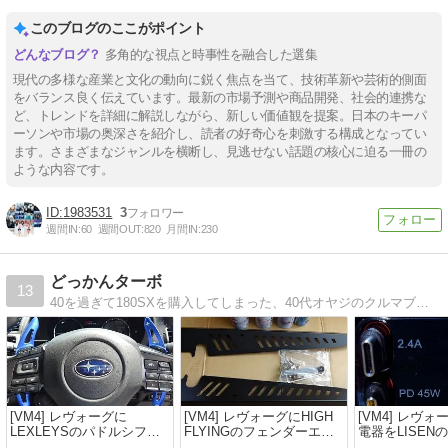
このブログのここがポイント
多角的な視点と時事性を融合した選集
現代の多様な産業と文化の動向に鋭く焦点を当て、技術革新や芸術的側面
をバランス良く伝えています。最新の市場予測や商品開発、社会的連携な
ど、トレンドを詳細に解説しながら、新しい価値観を提案。日本のキーパ
ーソンや市場の奥深さを紹介し、読者の好奇心を刺激する構成となってい
ます。さまざまなジャンルを横断し、見逃せない話題の核心に迫る一冊の
ような内容です。
1983531
3
週間IN:
60
週間OUT:
820
月間IN:
230
どっかんターボ
13
40を過ぎて180SXを購入してしまった、40代オヤジのクルマブログです。
[VM4] レヴォーグに
[VM4] レヴォーグにHIGH
[VM4] レヴ
LEXLEYSのパドルシフト
FLYINGのフェンダーエア
電器をLISENの
カバーを取り付けてみた！
アウトレットダクトを取り
替えてみた！