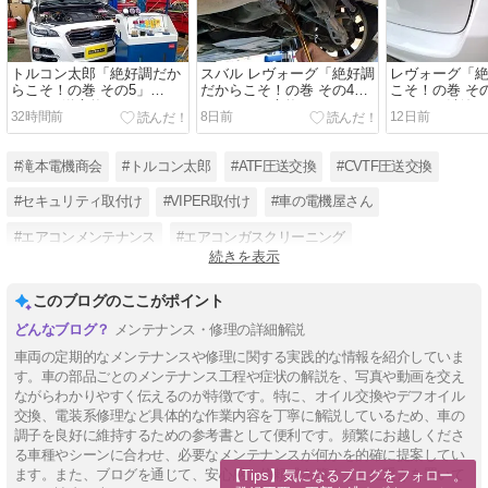
トルコン太郎「絶好調だか
スバル レヴォーグ「絶好調
レヴォーグ「
らこそ！の巻 その5」
だからこそ！の巻 その4」
こそ！の巻 そ
CVTF圧送交換
デフオイル交換
ーライン洗浄
32時間前
8日前
12日前
#滝本電機商会
#トルコン太郎
#ATF圧送交換
#CVTF圧送交換
#セキュリティ取付け
#VIPER取付け
#車の電機屋さん
#エアコンメンテナンス
#エアコンガスクリーニング
続きを表示
#クーラーガスクリーニング
#電装品組合
#エアコンが効かない
このブログのここがポイント
メンテナンス・修理の詳細解説
車両の定期的なメンテナンスや修理に関する実践的な情報を紹介していま
す。車の部品ごとのメンテナンス工程や症状の解説を、写真や動画を交え
ながらわかりやすく伝えるのが特徴です。特に、オイル交換やデフオイル
交換、電装系修理など具体的な作業内容を丁寧に解説しているため、車の
調子を良好に維持するための参考書として便利です。頻繁にお越しくださ
る車種やシーンに合わせ、必要なメンテナンスが何かを的確に提案してい
ます。また、ブログを通じて、安心感と信頼感を築くことに重きを置いて
【Tips】気になるブログをフォロー。
