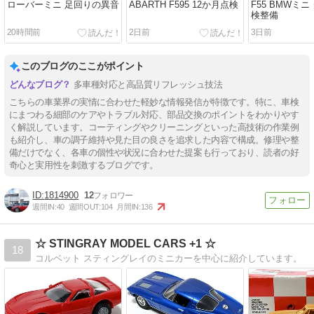
ローバーミニ 足回りの異音
ABARTH F595 12か月点検
F55 BMWミニ
検整備
20時間前
2日前
3日前
このブログのここがポイント
多車種対応と高品質リフレッシュ技法
こちらの車業界の実情に合わせた軽妙な情報発信が特徴です。特に、車検
にまつわる細部のケアやトラブル対応、部品交換のポイントをわかりやす
く解説しています。コーティングやクリーニングといった高技術の作業例
も紹介し、車の調子維持や見た目の良さを追求した内容で構成。修理や整
備だけでなく、各車の個性や状況に合わせた提案も行っており、読者の好
奇心と実用性を刺激するブログです。
1814900
12
週間IN:
40
週間OUT:
104
月間IN:
136
☆ STINGRAY MODEL CARS +1 ☆
18
コルベット スティングレイのミニカーを中心に紹介しています。