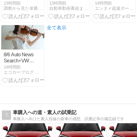
抜いてもいい
Jujutsu Kaisen
ムイさん』第
13時間前
13時間前
14時間前
調教から見た単勝複勝買い目の競馬予想
自動車動画番組まとめ毎日更新
エンタメ超速ポータルCarコム
Que Todo
6話、8月7日
Mundo
(金)放送！あ
Ignorou! (10
らすじと先行
Minutos de
場面カット公
全て表示
Revelações)
開
8/6 Auto News
Search⚡️VW「ID.
Buzz」ドラえ
14時間前
エコカーブログ 【最新のクルマ情報満載】
もんとコラボ
車購入への道・素人の試乗記
7
車購入へ向けた素人目線の新車の感想、試乗記等の備忘録です