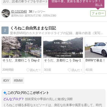
登録不要。更新を逃さずキャッチ！
おり、読者の車ライフをサポートしています。
閉じる
1313340
38
週間IN:
510
週間OUT:
1780
月間IN:
2390
くろねこ自由気ままな日記
2
愛車(BMW)のカスタマイズやドライブの記録、趣味の鉄道（実写・模型）も気ままにつづります。また、PCやネットワークなどの情報もときどき投稿します。どうぞ、よろしくお願いします。
そうだ、京都行こう Day-2
そうだ、京都行こう Day-1
BMWで暴走！
20時間前
3日前
4日前
#DIY
#BMW
このブログのここがポイント
技術変化や季節の兆しに敏感な洞察
くろねこが綴る多彩なエピソードは、身近な出来事や風景を通して、時代