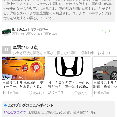
い仕上がりとともに、スケールや素材のこだわりを伝える。国内外の名車
や歴史的な一台がリアルに再現され、車の魅力を間近に楽しむことができ
る。詳細なスペックや製造国情報も補足され、コレクターや車ファンの好
奇心を刺激する内容となっている。
1562174
8
週間IN:
66
週間OUT:
198
月間IN:
270
車選び５０点
11
お金と密接な関係な車選び！損しない節約・軽自動車・お得でエコな情報サイト
日産リストラ日本国内、デ
Ｎ－ＢＯＸ＠アトレーの比
日産リストラ
ィーラー、対象者、人数、
較どっち、車中泊【2025
評価、株価、
倒産しないの
年】
ている【2024
1年3ヶ月前
1年7ヶ月前
1年9ヶ月前
このブログのここがポイント
比較対象には車の馬力や燃費、価格設定も明示