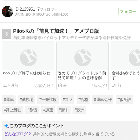
2125951
7
週間IN:
190
週間OUT:
70
月間IN:
360
Pilot-Kの「前見て加速！」アメブロ版
6
自動車運転指導パイロットアカデミー代表が綴る運転技能や免許取得に関するアドバイス・感想等。教習生も一般ドライバーも必見！
gooブログ終了のお知らせ
改めてブログタイトル「前
合格おめでと
見て加速！」の意味を解説
す！
します
11ヶ月前
1年前
1年前
#運転
#試験場
#一発試験
#コツ
#合格
#運転免許
#仮免許
#路上練習
#教習
#加速
#府中
#鮫洲
このブログのここがポイント
具体的な運転技術と心構えに焦点を当てている