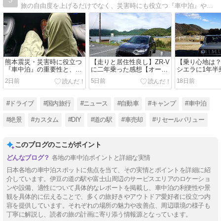
旅の自由度を上げるだけでなく、災害時にも役立つ『車中泊』や車種の比較、道の駅旅、車を高く売る方法、リセールバリュー（残価率）比較など紹介。
熊本震災・災害時に役立つ
【走りと居住性良し】ZR-V
【乗り心地は
『車中泊』の重要性と、マ
に二年乗った感想【オーナ
シエラに1年半
スコミ報道の誤り
ーズレビュー】
【オーナーズ
2日前
5日前
18日前
#ドライブ
#国内旅行
#ニュース
#自動車
#キャンプ
#車中泊
#絶景
#カスタム
#DIY
#道の駅
#車売却
#リセールバリュー
このブログのここがポイント
各地の車中泊ポイントと詳細な実情
日本各地の車中泊スポットに焦点を当て、その実情とポイントを詳細に紹
介しています。伊豆の道の駅や富士山周辺のサービスエリアのロケーショ
ンや設備、適性について具体的なレポートを掲載し、車中泊の利便性や景
観を具体的に伝えることで、多くの旅好きやアウトドア愛好者に役立つ内
容を提供しています。それぞれの場所の魅力や改善点、周辺環境の様子も
丁寧に解説し、読者の旅の計画に寄り添う情報源となっています。