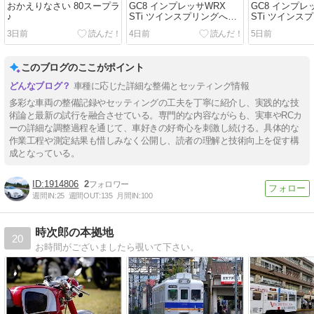
おかえりなさい 80スープラ
GC8 インプレッサWRX
GC8 インプレ
♪
STi ツインスプリングへ仕
STi ツインス
様変更④ 数値整理
様変更③ テス
3日前
4日前
5日前
感触♪
このブログのここがポイント
車種に応じた詳細な整備とセッティング情報
多彩な車両の整備記録やセッティングの工夫を丁寧に紹介し、実践的な技
術論と最新の試行を融合させている。専門的な内容ながらも、実車やRCカ
ーの詳細な調整過程を通じて、車好きの好奇心を刺激し続ける。具体的な
作業工程や測定結果も惜しみなく公開し、読者の理解と技術向上を促す構
成となっている。
1914806
2
週間IN:
25
週間OUT:
135
月間IN:
100
時次郎の本拠地
20
お時間がございましたら覗いて下さい。