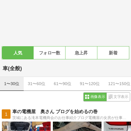
人気
フォロー数
急上昇
新着
車(全般)
1〜30位
31〜60位
61〜90位
91〜120位
121〜150位
画像表示
文字表示
車の電機屋 奥さん ブログを始めるの巻
1
茨城にある滝本電機商会のお仕事紹介ブログ電機屋の女房が仕事を通じて「いいな〜」「素敵〜！」と感じた事をご紹介します。