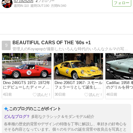
1925205
2
週間IN:
110
週間OUT:
190
月間IN:
340
BEAUTIFUL CARS OF THE ’60s +1
9
管理人のKoyapopが撮影したいろんな時代のいろんなクルマの写真を紹介しています。
Dino 246GTS 1972- 1972年
Dino 206GT 1967- スモール
Cadillac 19
にデビューしたディーノ
フェラーリとして誕生した
のグリルを持つ
246GTS
ディーノ 206GT
ャデラック
4日前
30日前
46日前
このブログのここがポイント
多彩なクラシック＆モダンモデル紹介
各車種の歴史的背景やデザインの特徴を丁寧に解説し、車好きの好奇心を
そそる内容となっています。個々のモデルの誕生背景や改良点を写真とと