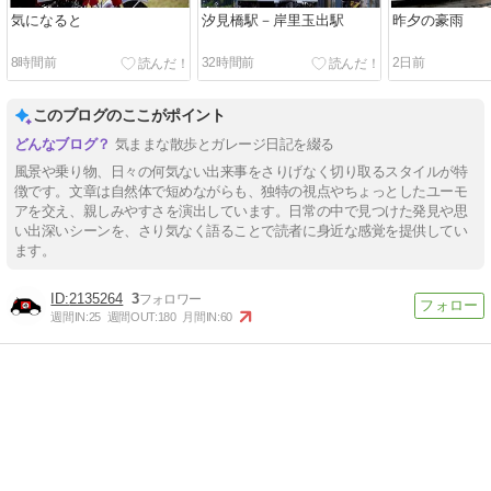
気になると
汐見橋駅－岸里玉出駅
昨夕の豪雨
8時間前
32時間前
2日前
このブログのここがポイント
気ままな散歩とガレージ日記を綴る
風景や乗り物、日々の何気ない出来事をさりげなく切り取るスタイルが特
徴です。文章は自然体で短めながらも、独特の視点やちょっとしたユーモ
アを交え、親しみやすさを演出しています。日常の中で見つけた発見や思
い出深いシーンを、さり気なく語ることで読者に身近な感覚を提供してい
ます。
2135264
3
週間IN:
25
週間OUT:
180
月間IN:
60