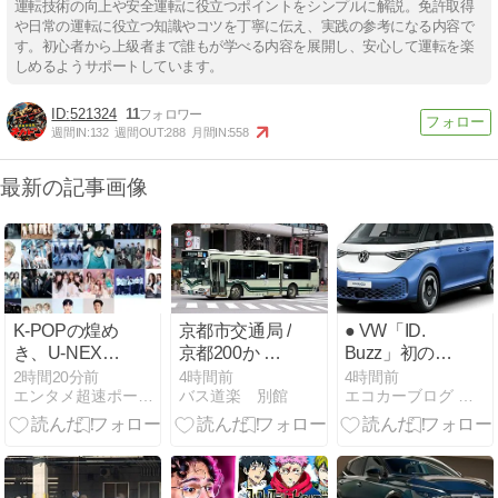
運転技術の向上や安全運転に役立つポイントをシンプルに解説。免許取得
や日常の運転に役立つ知識やコツを丁寧に伝え、実践の参考になる内容で
す。初心者から上級者まで誰もが学べる内容を展開し、安心して運転を楽
しめるようサポートしています。
521324
11
週間IN:
132
週間OUT:
288
月間IN:
558
最新の記事画像
K-POPの煌め
京都市交通局 /
● VW「ID.
き、U-NEXT
京都200か ・
Buzz」初の限
で独占見放
989 （989）
定車『1st
2時間20分前
4時間前
4時間前
エンタメ超速ポータルCarコム
バス道楽 別館
エコカーブログ 【最新のクルマ情報満載】
題！『2026 K-
Anniversary
WORLD
Edition』を発
DREAM
売
AWARDS』が
描く夢のステ