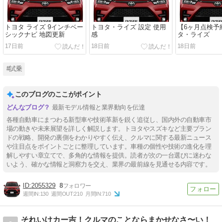
トヨタ ライズ 9インチベー
トヨタ・ライズ 設定 使用
【6ヶ月点検予
シックナビ 地図更新
感
タ・ライズ
17日前
18日前
18日前
#試乗
このブログのここがポイント
最新モデル情報と業界動向を伝達
各種自動車にまつわる新型車や技術革新を鋭く追従し、国内外の自動車市
場の動きや未来展望を詳しく解説します。トヨタやスズキなど主要ブラン
ドの戦略、開発の裏側をわかりやすく伝え、クルマに関する最新ニュース
や注目点をポイントごとに整理しています。車種の個性や技術の進化を理
解しやすい章立てで、多角的な情報を提供。読者が次の一台選びに迷わな
いよう、確かな情報と洞察力を交え、業界の最前線を見通せる内容です。
2055329
8
週間IN:
130
週間OUT:
210
月間IN:
710
それいけカー吉！クルマのことならまかせなさ〜い！