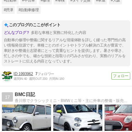
#自動車
#中古車
#修理
#車検
#タイヤ交換
#車屋
#大阪
#摂津
#自動車修理
このブログのここがポイント
多彩な車種と実務に特化した内容
自動車の修理や整備に関するリアルな現場体験を詳しく綴った専門性の高
い情報発信源です。車種ごとのポイントやトラブル解決の工夫が豊富で、
車好きや整備士志望者にとって貴重なヒントを提供します。暑さや寒さ、
忙しさの中でも、確かな技術と段取りの巧みさが伝わり、実務のリアルを
ストレートに伝える内容となっています。
1993962
7
週間IN:
40
週間OUT:
200
月間IN:
180
BMC日記
17
香川県でクラシックミニ・BMWミニ等・主に外車の整備・販売・カスタマイズ・チューニングをさせていただいております。車の事ならなんでもお任せください