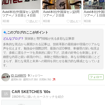
Autel本社(中国深セン)訪問
Autel本社(中国深セン)訪問
Autel本社(中
ツアー／３日目と４日目
ツアー／２日目
ツアー／１日
3日前
8日前
9日前
このブログのここがポイント
実体験と専門情報が光る多彩な記事群
多角的な視点から展開される記事は、技術革新の最前線や現場のリアルな
声を伝えます。勉強会や国際訪問、最新のLED事情、車修理の深い知見ま
で、多岐に渡るテーマを具体的に掘り下げ、読者の好奇心を刺激します。
緻密な内容と鋭い表現の中に、体験と情熱が融合。単なる情報伝達にとど
まらず、新たな発見と未来への期待を持たせる魅力的な構成となっていま
す。
1149970
9
週間IN:
50
週間OUT:
350
月間IN:
760
CAR SKETCHES ’60s
15
1960年代に描いたカースケッチを紹介