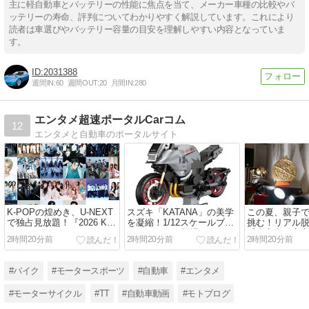
主に軽自動車とバッテリーの性能に焦点を当て、メーカー車種の比較やバ
ッテリーの寿命、評判についてわかりやすく解説しています。これにより
読者は車選びやバッテリー容量の目安を理解しやすい内容となっていま
す。
2031388
週間IN:
60
週間OUT:
20
月間IN:
280
エンタメ超速ポータルCarコム
12
エンタメと自動車のポータルサイト
K-POPの煌めき、U-NEXT
スズキ「KATANA」の美学
この夏、親子
で独占見放題！『2026 K-
を凝縮！1/12スケールブロ
挑む！リアル
WORLD DREAM
ックモデルが登場
『真夜中の宇
2時間20分前
2時間20分前
2時間20分前
AWARDS』が描く夢のステ
の脱出』に「
ージ
ット」と「for 
ト」が登場
#バイク
#モータースポーツ
#自動車
#エンタメ
#モーターサイクル
#TT
#自動車動画
#モトブログ