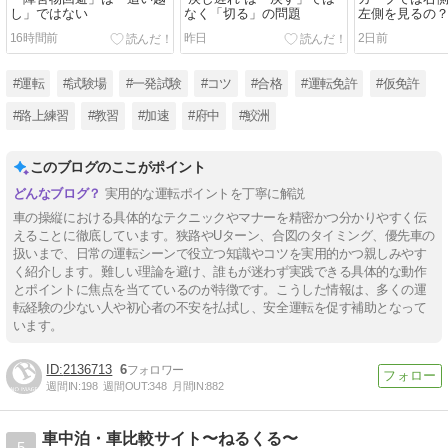
し」ではない
なく「切る」の問題
左側を見るの
16時間前
昨日
2日前
#運転
#試験場
#一発試験
#コツ
#合格
#運転免許
#仮免許
#路上練習
#教習
#加速
#府中
#鮫洲
このブログのここがポイント
実用的な運転ポイントを丁寧に解説
車の操縦における具体的なテクニックやマナーを精密かつ分かりやすく伝
えることに徹底しています。狭路やUターン、合図のタイミング、優先車の
扱いまで、日常の運転シーンで役立つ知識やコツを実用的かつ親しみやす
く紹介します。難しい理論を避け、誰もが迷わず実践できる具体的な動作
とポイントに焦点を当てているのが特徴です。こうした情報は、多くの運
転経験の少ない人や初心者の不安を払拭し、安全運転を促す補助となって
います。
2136713
6
週間IN:
198
週間OUT:
348
月間IN:
882
車中泊・車比較サイト〜ねるくる〜
5