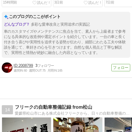
15時間前
3日前
7日前
付けてみた！
このブログのここがポイント
多彩な愛車改良と実用追求の実践記
車のカスタマイズやメンテナンスに焦点を当て、素人から上級者まで参考
になる具体的な改造例や選定ポイントを紹介しています。一台の車と長く
付き合う喜びや実用性を追求する姿勢が伝わり、細部にわたる工夫や体験
談を通じて、車好きの心を引きつけます。自然な個人視点と丁寧な解説
で、実用性と情熱が絶妙に融合した内容となっています。
2008799
3
週間IN:
60
週間OUT:
75
月間IN:
165
フリークの自動車整備記録 from松山
14
愛媛県松山市にある株式会社フリークから、日々の自動車整備の様子を掲載。外車も多く、今では少なくなったエンジンの分解なども時折行っています。