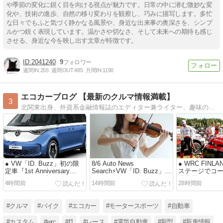
や季節の変化に鋭く目を向ける視点が魅力です。日常の中に潜む微妙な変
化や、技術の進歩、自然の移り変わりを観察し、巧みに描写します。多忙
な日々でもふと気づく静かなる風景や、身近な出来事の奥深さを、シンプ
ルかつ鋭く表現しています。温かさや切なさ、そして未来への期待も感じ
させる、身近な今を映し出す文章が特徴です。
2041240
9
週間IN:
255
週間OUT:
485
月間IN:
1190
エコカーブログ 【最新のクルマ情報満載】
3
北関東出身、外資系金融情報誌のエディター兼ライター、趣味のレース観戦、二輪や四輪の乗り物が大好きな通称 『エディ』 (でも生粋の日本人) のブログ。最新の自動車関連ニュースやレース情報なども提供します。 #エコカーブログ『フォロー』大歓迎！
● VW「ID. Buzz」初の限
8/6 Auto News
● WRC FINL
定車『1st Anniversary
Search⚡️VW「ID. Buzz」ド
ステージでコ
Edition』を発売
ラえもんとコラボ
田貴元（コメ
4時間前
14時間前
28時間前
#クルマ
#バイク
#エコカー
#モータースポーツ
#自動車
#カスタム
#wrc
#f1
#レース
#電気自動車
#新型
#新車情報