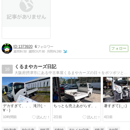
1373920
6
週間IN:
50
週間OUT:
60
月間IN:
260
くるまやカーズ日記
16
大阪府摂津市にある中古車屋くるまやカーズの日々をボツボツと。。。
デカすぎて、、、滝汗(;・
ちっとも売上あがらず、、
暑すぎて(-_-;)
∀・)
10時間前
2日前
4日前