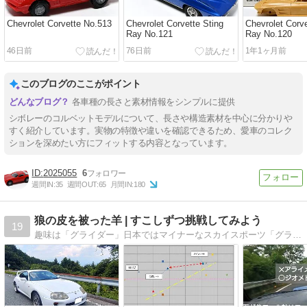
Chevrolet Corvette No.513
Chevrolet Corvette Sting
Chevrolet Corve
Ray No.121
Ray No.120
46日前
76日前
1年1ヶ月前
このブログのここがポイント
各車種の長さと素材情報をシンプルに提供
シボレーのコルベットモデルについて、長さや構造素材を中心に分かりや
すく紹介しています。実物の特徴や違いを確認できるため、愛車のコレク
ションを深めたい方にフィットする内容となっています。
2025055
6
週間IN:
35
週間OUT:
65
月間IN:
180
狼の皮を被った羊 | すこしずつ挑戦してみよう
19
趣味は「グライダー」日本ではマイナーなスカイスポーツ「グライダー曲技飛行」の競技者です。車は90年代のBMW3シリーズ E36を楽しんでいます！