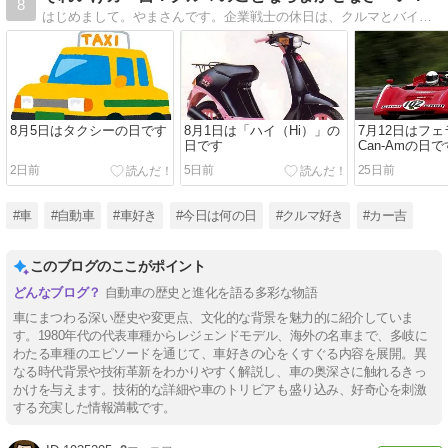
8
はじめまして。やまさんです。企業戦士の休日は、クルマとバイク、ガンダムの事が頭から離れませんw。よろしくお願いします。
8月5日はタクシーの日です
8月1日は「ハイ（Hi）」の
7月12日はフェラ
日です
Can-Amの日で
2日前
5日前
25日前
#車
#自動車
#車好き
#今日は何の日
#クルマ好き
#カー吉
このブログのここがポイント
自動車の歴史と進化を語る多彩な物語
車にまつわる深い歴史や変更点、文化的な背景を魅力的に紹介していま
す。1980年代の代表車種からレジェンドモデル、海外の名車まで、多岐に
わたる車種のエピソードを通じて、車好きの心をくすぐる内容を展開。異
なる時代背景や技術革新をわかりやすく解説し、車の奥深さに触れるきっ
かけを与えます。技術的な詳細や車のトリビアも盛り込み、好奇心を刺激
する充実した情報満載です。