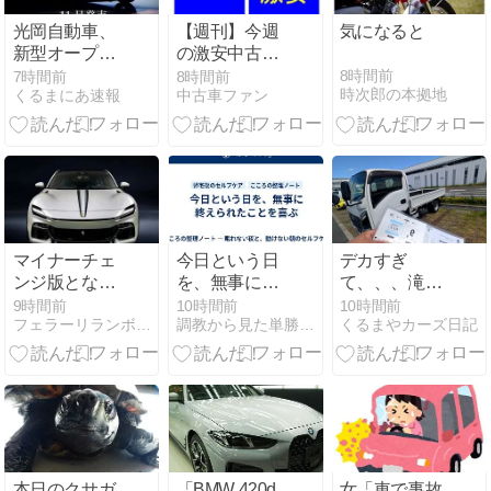
光岡自動車、
【週刊】今週
気になると
新型オープン
の激安中古車
カーの第3弾
ランキング
8時間前
7時間前
8時間前
時次郎の本拠地
くるまにあ速報
中古車ファン
ティザー公開
2026年08月第
1950年代「コ
1週版 第１位
ルベット」彷
～第５０位ま
彿のクラシッ
で
クデザイン
マイナーチェ
今日という日
デカすぎ
ンジ版となる
を、無事に終
て、、、滝汗
フェラーリプ
えられたこと
(;・∀・)
9時間前
10時間前
10時間前
フェラーリランボルギーニニュース
調教から見た単勝複勝買い目の競馬予想
くるまやカーズ日記
ロサングエM
を喜ぶ
の開発車両が
目撃
本日のクサガ
「BMW 420d
女「車で事故