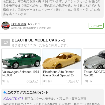
もに伝え、車の魅力を深く掘り下げています。クラシックカーから現代の
希少モデルまで幅広く紹介し、車の進化の軌跡を追いかけることができる
構成です。詳細なデータやエピソードを通して、車の奥深さと美しさに焦
点を当てています。
1588804
6
週間IN:
66
週間OUT:
144
月間IN:
294
BEAUTIFUL MODEL CARS +1
10
さまざまなミニカーたちをご紹介します。
Volkswagen Scirocco 1974-
Pininfarina Alfa Romeo
Ferrari 330GTC
No.008
Giulia Sport Special 2-
No.001
seater Coupe 1965 No.002
9日前
38日前
59日前
このブログのここがポイント
精巧なスケールモデル、バラエティ豊富な車種
多彩な自動車のミニチュアモデルを集約した記事群。各モデルは精度の高