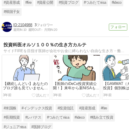
#資産形成
#fire
#資産公開
#投資ブログ
#つみたてnisa
#ideco
#帰国子女
2104988
3
週間IN:
10
週間OUT:
-
月間IN:
20
投資科医オルソ１００％の生き方カルテ
サイドFIREを目指す医師が会社やお金に縛られない自由な生き方・働き方をポジティブに追い求めていくブログです。主にインデックス投資で資産形成をしています。仕事に忙しい中でもできる投資・考え方を発信していきます。
【継続しんどい】あなたの
【医師のiDeCo投資実績公
【GAMMAT
ブログ誰も見ていません
開！】来年から新NISAも始
投資】個別株
よ！【医師の副業ブログの
まりさらに地味な存在
【PayPay証券
3年前
3年前
3年前
収益公開】
に…。 (23年1月)
#米国株
#インデックス投資
#投資信託
#資産形成
#fire
#長期投資
#レバナス
#つみたてnisa
#ideco
#積み立て投資
#ジュニアnisa
#医師ブログ