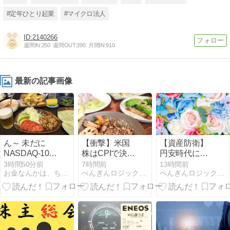
#定年ひとり起業
#マイクロ法人
2140266
週間IN:
250
週間OUT:
390
月間IN:
910
最新の記事画像
ん～ 未だに
【衝撃】米国
【資産防衛】
NASDAQ-100
株はCPIで決ま
円安時代にこ
とZテック20
る？投資家が
そETFで国際
3時間50分前
7時間前
13時間前
お金なんかは、ちょっとでイイのだ〜２
ぺんぎんロジックFP講座
ぺんぎんロジックFP講座
がマイナスだ
絶対に知って
分散投資を始
～
おくべき重要
めるべき決定
指標の読み方
的な理由