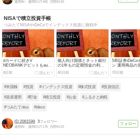
週間IN:
-
週間OUT:
460
月間IN:
30
NISAで積立投資手帳
つみたてNISAやiDeCoでインデックス投資に挑戦中
dカードに続きV
個人向け国債とネット銀行
SBI証券iDe
NEOBANKデビットもau
の1年もの定期預金の利率
ン 運用商品の
PAY残高チャージがポイン
は？／全世界株・先進国
上昇に負けず
8日前
40日前
70日前
ト対象外に／全世界株・先
株・米国株（S＆P500／
い 全世界株・
進国株・米国株（S＆P500
NASDAQ100）・国内株・
国株（S＆P50
／NASDAQ100）・国内
新興国株 各インデックスフ
NASDAQ10
#米国株
#投資
#インデックス投資
#株式投資
#投資信託
株・新興国株 各インデック
ァンドの成績
新興国株 各イ
スファンドの成績
ァンドの成績
#資産運用
#貯金
#積立投資
#お金
#ふるさと納税
#つみたてnisa
#ideco
2081599
3
週間IN:
-
週間OUT:
170
月間IN:
20