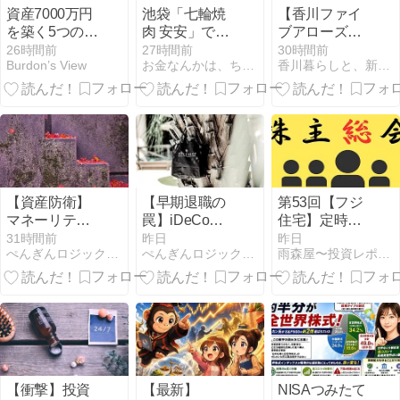
資産7000万円
池袋「七輪焼
【香川ファイ
を築く5つの変
肉 安安」で焼
ブアローズ】
化とメリット
肉をいただき
昨シーズンに
26時間前
27時間前
30時間前
Burdon’s View
お金なんかは、ちょっとでイイのだ〜２
香川暮らしと、新NISAを1,800万円積み立てる猫
ました。
引き続き、ポ
スター貼りボ
ランティアへ
行って来た
ぞ！
【資産防衛】
【早期退職の
第53回【フジ
マネーリテラ
罠】iDeCoの
住宅】定時株
シーを高めて
税制優遇を最
主総会 本社ア
31時間前
昨日
昨日
ぺんぎんロジックFP講座
ぺんぎんロジックFP講座
雨森屋〜投資レポート〜へっぽこマネタリストの投資日記
債券とグロー
大限に活用し
ネックスビル
ス株を賢く使
てFIREを実現
2026.6.24
い分ける戦略
する唯一の戦
略
【衝撃】投資
【最新】
NISAつみたて