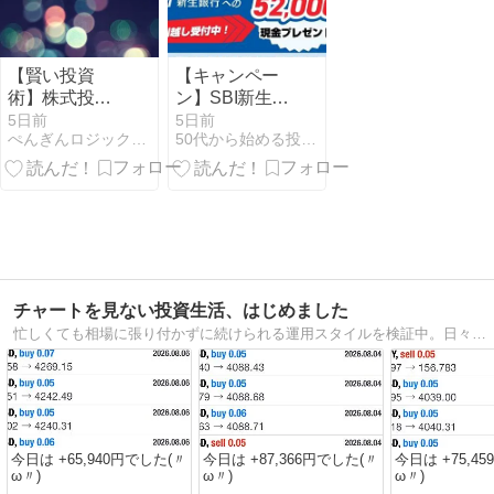
【賢い投資
【キャンペー
術】株式投資
ン】SBI新生銀
で税制優遇を
行が最大
5日前
5日前
ぺんぎんロジックFP講座
50代から始める投資家への道
活用して個別
52,000円 現金
株を最大効率
プレゼント！
で運用する方
法
チャートを見ない投資生活、はじめました
忙しくても相場に張り付かずに続けられる運用スタイルを検証中。日々の結果や気づき、ほったらかし運用のリアルをわかりやすく発信しています。
今日は +65,940円でした(〃
今日は +87,366円でした(〃
今日は +75,4
ω〃)
ω〃)
ω〃)