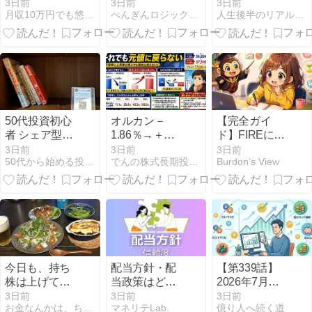
ング
でFIREは崩壊
方法｜QII・
3日前
3日前
3日前
月収10万円でも悠々自適に生きていく
ぺんぎんロジックFP講座
人生後半のリアル戦略ブログ
するのか？運
ROCとは？分
用コストとの
配金の税効率
戦い方
を徹底解説
50代投資初心
オルカン－
【完全ガイ
者 シェア型図
1.86％→＋
ド】FIREに必
書館のオーナ
1.86％、なぜ
要な本当の資
3日前
3日前
3日前
50代から始める投資家への道
でんの株式長期投資戦略
Burdon’s View
ーになった！
元に戻らな
産額とは？取
い？
り崩し額別の
シミュレーシ
ョンと3つの重
大リスク
今日も、持ち
配当方針・配
【第339話】
株は上げてく
当政策はどれ
2026年7月投
れました。
がいい？見方
資時価評価額
3日前
3日前
3日前
お金なんかは、ちょっとでイイのだ〜２
マネリテLab.
億り人へ続く道
と種類や増配
(評価額:1619