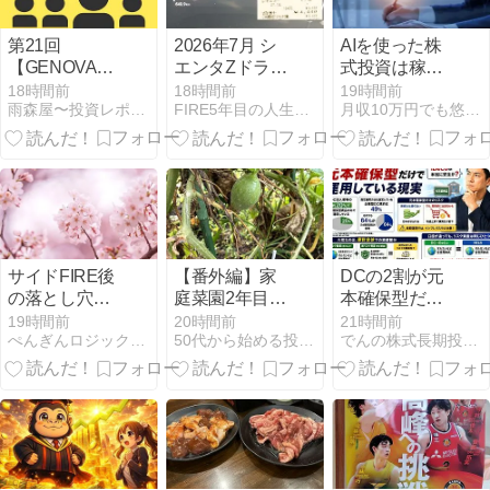
第21回
2026年7月 シ
AIを使った株
【GENOVA】
エンタZドライ
式投資は稼げ
定時株主総会
ブ診断と燃
る？
18時間前
18時間前
19時間前
雨森屋〜投資レポート〜へっぽこマネタリストの投資日記
FIRE5年目の人生ゲーム、登山旅行と写真・カメラ
月収10万円でも悠々自適に生きていく
渋谷ソラスタ
費、
2026.6.23
CB125R（JC91
型）の燃費
サイドFIRE後
【番外編】家
DCの2割が元
の落とし穴！
庭菜園2年目
本確保型だけ
確定拠出年金
メロン奇跡の
で運用
19時間前
20時間前
21時間前
ぺんぎんロジックFP講座
50代から始める投資家への道
でんの株式長期投資戦略
と遺言の意外
復活か！？
な関係とは？