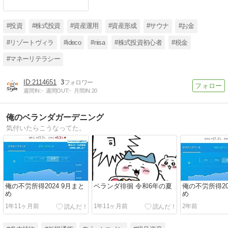
#投資
#株式投資
#資産運用
#資産形成
#サウナ
#お金
#リゾートヴィラ
#ideco
#nisa
#株式投資初心者
#税金
#マネーリテラシー
2114651
3
週間IN:
-
週間OUT:
-
月間IN:
20
俺のベランダガーデニング
気付いたらこうなってた。
俺の不労所得2024 9月まと
ベランダ徘徊 令和6年の夏
俺の不労所得20
め
め
1年11ヶ月前
1年11ヶ月前
2年前