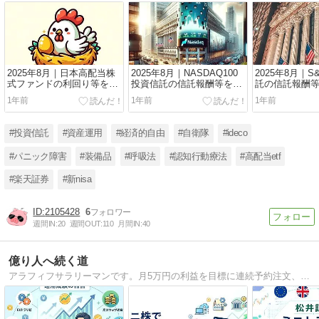
2025年8月｜日本高配当株
2025年8月｜NASDAQ100
2025年8月｜S
式ファンドの利回り等を徹
投資信託の信託報酬等を徹
託の信託報酬
底比較
底比較
1年前
1年前
1年前
#投資信託
#資産運用
#経済的自由
#自衛隊
#ideco
#パニック障害
#装備品
#呼吸法
#認知行動療法
#高配当etf
#楽天証券
#新nisa
2105428
6
週間IN:
20
週間OUT:
110
月間IN:
40
億り人へ続く道
アラフィフサラリーマンです。月5万円の利益を目標に連続予約注文、トラリピ、手動トラリピ、投信積立（NISA, iDeCo）、ミニ株で運用しています。安定した給料が好きなのでFIREは目指しません。