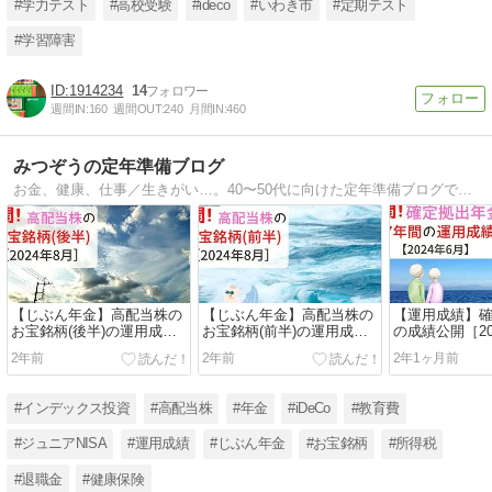
#学力テスト
#高校受験
#ideco
#いわき市
#定期テスト
#学習障害
1914234
14
週間IN:
160
週間OUT:
240
月間IN:
460
みつぞうの定年準備ブログ
お金、健康、仕事／生きがい…。40〜50代に向けた定年準備ブログです。投資経験25年の みつぞう が今まさに進めている定年準備の知識をもとに、定年後に向けて必要な情報を発信します。
【じぶん年金】高配当株の
【じぶん年金】高配当株の
【運用成績】
お宝銘柄(後半)の運用成績
お宝銘柄(前半)の運用成績
の成績公開［20
［2024年8月］
［2024年8月］
含み益は417
2年前
2年前
2年1ヶ月前
加！！
#インデックス投資
#高配当株
#年金
#iDeCo
#教育費
#ジュニアNISA
#運用成績
#じぶん年金
#お宝銘柄
#所得税
#退職金
#健康保険