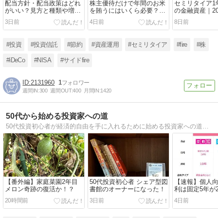
配当方針・配当政策はどれ
株主優待だけで年間のお米
セミリタイア1
がいい？見方と種類や増配
を賄うにはいくら必要？お
の金融資産｜20
の信頼度
すすめの4パターン
をアセット別
3日前
4日前
8日前
#投資
#投資信託
#節約
#資産運用
#セミリタイア
#fire
#株
#iDeCo
#NISA
#サイドfire
2131960
1
週間IN:
300
週間OUT:
400
月間IN:
1420
50代から始める投資家への道
50代投資初心者が経済的自由を手に入れるために始める投資家への道。FI（RE）達成したのか！？
【番外編】家庭菜園2年目
50代投資初心者 シェア型図
【速報】個人
メロン奇跡の復活か！？
書館のオーナーになった！
利は固定5年が
20時間前
3日前
4日前