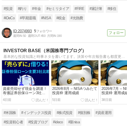
#投資
#釣り
#年金
#セミリタイア
#FIRE
#家計簿
#移住
#iDeCo
#早期退職
#NISA
#税金
#光熱費
2074993
5
週間IN:
50
週間OUT:
450
月間IN:
190
INVESTOR BASE（米国株専門ブログ）
基本的な投資知識と時事ネタを書いてます。決算や年次報告書も都度更新しています。
資産売却せず現金を調達！
2026年8月 – NISAつみたて
2026年7月 – 
有価証券担保ローン3社徹
投資枠 運用成績
投資枠 運用成
底比較と失敗しないポート
4日前
5日前
38日前
フォリオ活用術
#米国株
#インデックス投資
#株式投資
#個別株
#資産運用
#投資初心者
#投資ブログ
#ideco
#新nisa