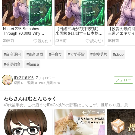
Nikkei 225 Smashes
【日経平均が7万円突破】
【投資の最終
Through 70,000! Why
米国株を圧倒する日本株の
王道とエキサ
Japanese Stocks are
勢いと、それでも
覇道。資産を
35日前
53日前
68日前
Outperforming the S&P 500
「S&P500」をコアにする
コア・サテラ
—and Why the S&P 500 is
本当の理由
比率」
Still My Core Asset
#資産運用
#資産形成
#子育て
#大学受験
#高校受験
#ideco
#英語教育
#新nisa
2116195
7
週間IN:
-
週間OUT:
80
月間IN:
20
わらさんはむとんちゃく
40代後半女。この歳までiDeCo以外の貯蓄はしてこず。旦那６０歳。息子は現在バスケ三昧の無職。私立高校に通う娘は大学進学希望。老後生活も目の前。少しでも安心できる老後生活のために頑張ります。