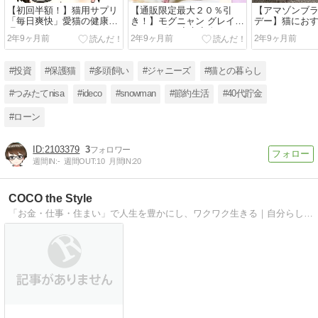
【初回半額！】猫用サプリ
【通販限定最大２０％引
【アマゾンブ
「毎日爽快」愛猫の健康管
き！】モグニャン グレイン
デー】猫にお
理に！
フリー 猫に安心安全のキャ
インフリーキ
2年9ヶ月前
2年9ヶ月前
2年9ヶ月前
ットフード
お得にゲット
#投資
#保護猫
#多頭飼い
#ジャニーズ
#猫との暮らし
#つみたてnisa
#ideco
#snowman
#節約生活
#40代貯金
#ローン
2103379
3
週間IN:
-
週間OUT:
10
月間IN:
20
COCO the Style
「お金・仕事・住まい」で人生を豊かにし、ワクワク生きる｜自分らしい生き方と出会えるライフスタイルメディア｜人生において大切なテーマを軸に、将来への“不安”を“安心”に変えていくための情報を発信します！