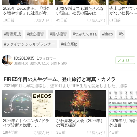
2026年iDeCo改正。「掛金
利益が増えても満たされな
売上は伸びて
を増やす前」に社長が考え
い理由。社長の悩みは、お
がない社長へ ─
るべきこと
金だけでは解決しない
ける経営”から
10日前
45日前
81日前
の考え方”
#資産形成
#積立投資
#長期投資
#つみたてnisa
#ideco
#fp
#ファイナンシャルプランナー
#独立系fp
2010935
1
週間IN:
50
週間OUT:
150
月間IN:
290
FIRE5年目の人生ゲーム、登山旅行と写真・カメラ
2021年9月に早期退職し、翌10月よりFIRE生活を開始しました。退職金・資産（株と不動産）で65歳年金開始まで生きていくため、資産運用と家計-生活費の節約で1日7000円（月21万円）で生活してまいります。
2026年7月 シエンタZドラ
びわ湖花火大会（2026年）
2026年7月 
イブ診断と燃費、
の写真撮影
外出費
CB125R（JC91型）の燃費
18時間前
3日前
4日前