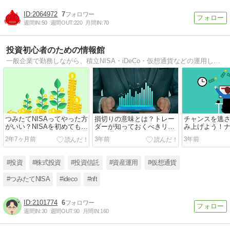
2064972
7
週間IN:
50
週間OUT:
220
月間IN:
70
投資初心者のための情報館
一般企業で勤務しながら、積立NISA・iDeCo・仮想通貨などの運用しています。積立NISA ・iDeCo・仮想通貨など初心者が気になる、つまずくポイント抑えてご紹介していますので是非参考にしていただければと思います！
つみたてNISAってやった方
損切りの意味とは？トレー
チャンスを逃
がいい？NISAを初めてもう
ダーが知っておくべきリス
み上げよう！
すぐ2年。どのくらい儲か
ク管理の基本
のメリット解
2年7ヶ月前
3年前
3年前
るのか徹底解説！
#投資
#株式投資
#投資信託
#資産運用
#仮想通貨
#つみたてNISA
#ideco
#nft
2101774
6
週間IN:
30
週間OUT:
90
月間IN:
160