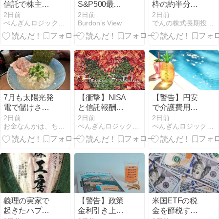
信託で株主優
S&P500最高
枠の約半分が
待は貰える？
値更新の裏で
全世界株式
2日前
2日前
2日前
ぺんぎんロジックFP講座
Burdon’s View
でんの株式長期投資戦略
所得税の意外
起きている
な落とし穴を
「主役の交
徹底解説
代」とインフ
レ時代の生存
戦略
7月も太陽光発
【衝撃】NISA
【警告】円安
電で儲けさせ
と信託報酬で
で介護費用が
てもらいまし
早期セミリタ
激増！今すぐ
2日前
2日前
2日前
お金なんかは、ちょっとでイイのだ〜２
ぺんぎんロジックFP講座
ぺんぎんロジックFP講座
た。
イア！資産形
身につけるべ
成の賢い戦術
きマネーリテ
ラシーとは？
義理の実家で
【警告】政策
米国ETFの税
起きたハプニ
金利引き上げ
金を節税する