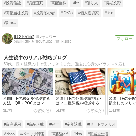
#投資信託
#資産運用
#高配当株
#fire
#億り人
#長期投資
#高配当株投資
#投資初心者
#iDeCo
#個人投資家
#nisa
#新nisa
2107552
8
週間IN:
250
週間OUT:
1020
月間IN:
1060
人生後半のリアル戦略ブログ
50代。長く組織の中で働いてきました。過去に心身のバランスを崩した経験をきっかけに、働き方や生き方を見直しています。現在は資産運用を軸に、人生後半の再構築に取り組んでいます。
米国ETFの税金を節税する
米国ETFの外国税額控除と
米国ETFの分
方法｜QII・ROCとは？分
は？二重課税を軽減する方
損出しのメリ
配金の税効率を徹底解説
法
証
3日前
5日前
10日前
#資産運用
#資産形成
#定年
#定年退職
#ポートフォリオ
#ideco
#パニック障害
#高配当etf
#nisa
#配当金生活