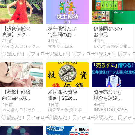
と生き残り戦
略
【投資信託の
株主優待だけ
伊藤園からの
裏側】アクテ
で年間のお米
お中元
ィブ運用と信
を賄うにはい
4日前
4日前
4日前
ぺんぎんロジックFP講座
マネリテLab.
いわき市のプロ家庭教師３６年みんな合格先生のブログ
用格付けで失
くら必要？お
敗しないため
すすめの4パタ
の全知識
ーン
【衝撃】経済
米国株 投資評
資産売却せず
的自由への最
価額｜2026年
現金を調達！
短ルートは
第2四半期｜
有価証券担保
4日前
4日前
4日前
ぺんぎんロジックFP講座
雨森屋〜投資レポート〜へっぽこマネタリストの投資日記
INVESTOR BASE（米国株専門ブログ）
ROEを意識し
4.1 ～ 6.30
ローン3社徹底
た副業から始
比較と失敗し
まる
ないポートフ
ォリオ活用術