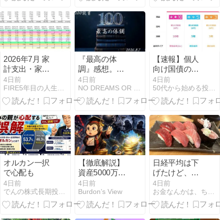
ち組になる極
意
2026年7月 家
『最高の体
【速報】個人
計支出・家計
調』感想。内
向け国債の金
外出費
臓脂肪は炎症
利は固定5年が
4日前
4日前
4日前
FIRE5年目の人生ゲーム、登山旅行と写真・カメラ
NO DREAMS OR HOPE
50代から始める投資家への道
の火種だった
2％超え
｜1年100読
書：49冊目
オルカン一択
【徹底解説】
日経平均は下
で心配も
資産5000万円
げたけど、持
（準富裕層）
ち株は上げて
4日前
4日前
4日前
でんの株式長期投資戦略
Burdon’s View
お金なんかは、ちょっとでイイのだ〜２
に到達して判
くれました。
明する「5つの
残酷な現実」