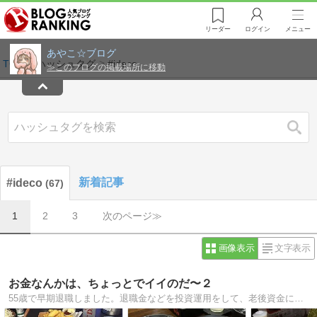
リーダー
ログイン
メニュー
あやこ☆ブログ
≫
このブログの掲載場所に移動
TOP
ハッシュタグ
#ideco
検索
新着記事
#ideco
67
1
2
3
次のページ≫
画像表示
文字表示
お金なんかは、ちょっとでイイのだ〜２
55歳で早期退職しました。退職金などを投資運用をして、老後資金にあてたいと思ってますが、上手くいくでしょうか？ 素人投資家の危険な運用記録です。