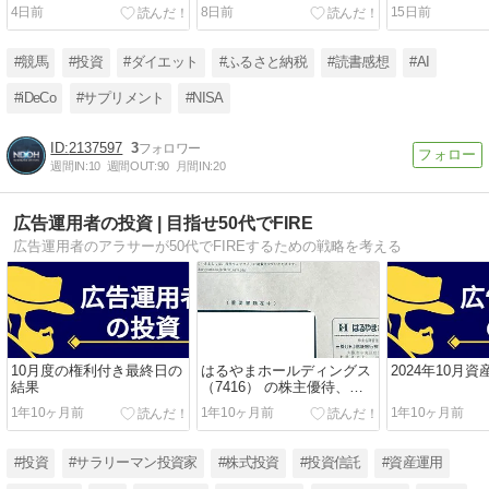
1年100読書：49冊目
イントで積む宇宙株の記録
切って全外れ
4日前
8日前
15日前
#競馬
#投資
#ダイエット
#ふるさと納税
#読書感想
#AI
#iDeCo
#サプリメント
#NISA
2137597
3
週間IN:
10
週間OUT:
90
月間IN:
20
広告運用者の投資 | 目指せ50代でFIRE
広告運用者のアラサーが50代でFIREするための戦略を考える
10月度の権利付き最終日の
はるやまホールディングス
2024年10月資
結果
（7416） の株主優待、割
引券＆贈呈券が到着
1年10ヶ月前
1年10ヶ月前
1年10ヶ月前
#投資
#サラリーマン投資家
#株式投資
#投資信託
#資産運用