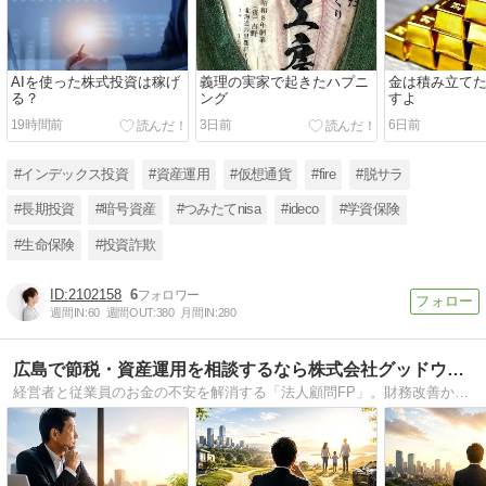
AIを使った株式投資は稼げ
義理の実家で起きたハプニ
金は積み立て
る？
ング
すよ
19時間前
3日前
6日前
#インデックス投資
#資産運用
#仮想通貨
#fire
#脱サラ
#長期投資
#暗号資産
#つみたてnisa
#ideco
#学資保険
#生命保険
#投資詐欺
2102158
6
週間IN:
60
週間OUT:
380
月間IN:
280
広島で節税・資産運用を相談するなら株式会社グッドウェル
経営者と従業員のお金の不安を解消する「法人顧問FP」。財務改善から福利厚生まで、会社と個人をトータルサポート！