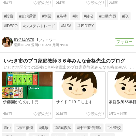
4日前
5日前
6日前
#投資
#仮想通貨
#副業
#為替
#株
#経済
#自動売買
#FX
#IDECO
#システムトレード
#NISA
#USDJPY
2140576
1
週間IN:
220
週間OUT:
320
月間IN:
760
いわき市のプロ家庭教師３６年みんな合格先生のブログ
いわき地区全ての高校に合格者輩出のプロ家庭教師みんな合格先生が、今伝えたいこと。個人契約（直接契約）のブログです。
伊藤園からのお中元
サイドＦIＲＥします
家庭教師35年
4日前
51日前
1年1ヶ月前
#fire
#株主優待
#健康
#家庭教師
#株主優待情報
#不登校