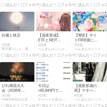
の信頼度
万2千円 通算
損益:582万円)
白菊と枝豆
【資産形成】
【警告】サイ
ETFとREITで
ドFIRE後に後
つくる最強の
悔？インフレ
3日前
3日前
3日前
香川暮らしと、新NISAを1,800万円積み立てる猫
ぺんぎんロジックFP講座
ぺんぎんロジックFP講座
積立投資術を
で年金受給額
徹底解説
が足りなくな
る真実
びわ湖花火大
今日は
【資産形成の
会（2026年）
+65,940円でし
罠】マネーリ
の写真撮影
た(〃ω〃)
テラシーを高
3日前
4日前
4日前
FIRE5年目の人生ゲーム、登山旅行と写真・カメラ
チャートを見ない投資生活、はじめました
ぺんぎんロジックFP講座
めてETFと不
動産投資で勝