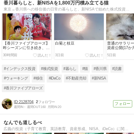
香川暮らしと、新NISAを1,800万円積み立てる猫
東京→香川県への移住後の日常の暮らしと、新NISAで始めた株式投資の日々を綴ります。金融リテラシーに目覚めた日本の平均年収ど真ん中の一般サラリーマンが、何とかして新NISA満額の1,800万円を埋めるべく、勉強＆奮闘するブログです。
【香川ファイブアローズ】
白菊と枝豆
普通のサラリ
昨シーズンに引き続き、ポ
資産公開(17か
スター貼りボランティアへ
30時間前
3日前
5日前
行って来たぞ！
#インデックス投資
#株式投資
#暮らし
#猫
#香川県
#読書
#ウォーキング
#移住
#iDeCo
#不動産売却
#新NISA
#香川ファイブアローズ
2128704
2
週間IN:
-
週間OUT:
160
月間IN:
20
なんでも道しるべ
広義の投資（子育て教育、英語教育、資産形成、NISA、iDeCo）に関する道しるべ毎日19時に記事更新（たまに朝7時にも更新）