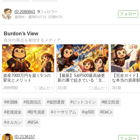
2080843
9
週間IN:
-
週間OUT:
10
月間IN:
70
Burdon’s View
自分の視点を発信するメディア。
資産7000万円を築く5つの
【最新】S&P500最高値更
【完全ガイド】
変化とメリット
新の裏で起きている「主役
な本当の資産
の交代」とインフレ時代の
崩し額別のシ
26時間前
2日前
3日前
生存戦略
ンと3つの重大
#米国株
#投資信託
#仮想通貨
#ビットコイン
#積立投資
#老後資金
#暗号資産
#イーサリアム
#sp500
#iDeCo
#オルカン
#NISA
2136157