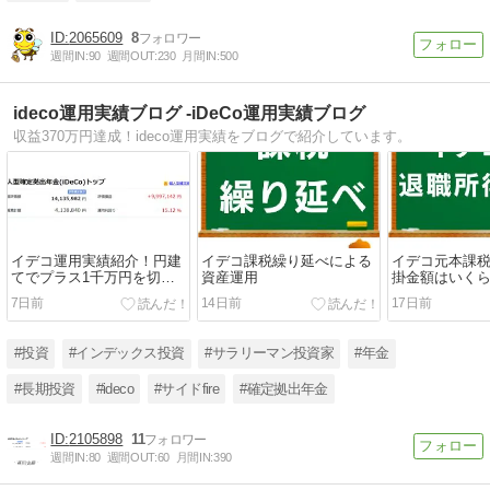
2065609
8
週間IN:
90
週間OUT:
230
月間IN:
500
ideco運用実績ブログ -iDeCo運用実績ブログ
収益370万円達成！ideco運用実績をブログで紹介しています。
イデコ運用実績紹介！円建
イデコ課税繰り延べによる
イデコ元本課
てでプラス1千万円を切る
資産運用
掛金額はいく
も、ドル建てならわずかに
7日前
14日前
17日前
増加
#投資
#インデックス投資
#サラリーマン投資家
#年金
#長期投資
#ideco
#サイドfire
#確定拠出年金
2105898
11
週間IN:
80
週間OUT:
60
月間IN:
390