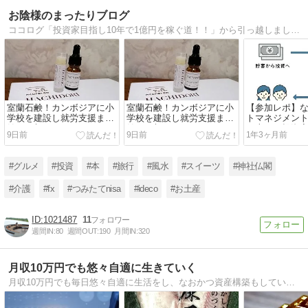
お陰様のまったりブログ
ココログ「投資家目指し10年で1億円を稼ぐ道！！」から引っ越しました。現在がっつり系からまったり系に投資スタイルを変えたことからタイトルも一新、今まで通り主に旅行、神社仏閣、介護、本、ＦＸ、株、ｉＤｅＣｏ、等 日記風に書いていきます。
室蘭石鹸！カンボジアに小
室蘭石鹸！カンボジアに小
【参加レポ】
学校を建設し就労支援まで
学校を建設し就労支援まで
トマネジメン
始めた想い
始めた想い
｜志ある投資
9日前
9日前
1年3ヶ月前
#グルメ
#投資
#本
#旅行
#風水
#スイーツ
#神社仏閣
#介護
#fx
#つみたてnisa
#ideco
#お土産
1021487
11
週間IN:
80
週間OUT:
190
月間IN:
320
月収10万円でも悠々自適に生きていく
月収10万円でも毎日悠々自適に生活をし、なおかつ資産構築もしている、30代男性タクヤのブログです。ちょっとした節約術から、本格的な節税、助成金や補助金、融資、資産運用など、お金をテーマに幅広くお話ししています。