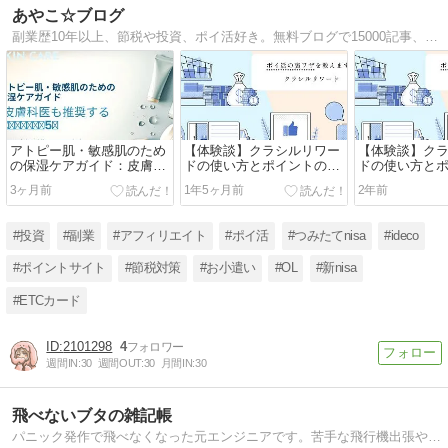
あやこ☆ブログ
副業歴10年以上、節税や投資、ポイ活好き。無料ブログで15000記事、wordpress初心者、iDeCoやつみたてNISA、ETCカードやETC車載器についてなどノウハウを発信。
アトピー肌・敏感肌のため
【体験談】クラシルリワー
【体験談】ク
の保湿ケアガイド：皮膚科
ドの使い方とポイントの貯
ドの使い方と
医も推奨する低刺激クリー
め方
め方
3ヶ月前
1年5ヶ月前
2年前
ム5選
#投資
#副業
#アフィリエイト
#ポイ活
#つみたてnisa
#ideco
#ポイントサイト
#節税対策
#お小遣い
#OL
#新nisa
#ETCカード
2101298
4
週間IN:
30
週間OUT:
30
月間IN:
30
飛べないブタの雑記帳
パニック発作で飛べなくなった元エンジニアです。苦手な飛行機出張や電車通勤から解放されるよう資産運用を勉強・実践し、経済的自由を得て少し早めに退職。生きていくために大切な「メンタル」「お金」を中心に体験談を綴ります。