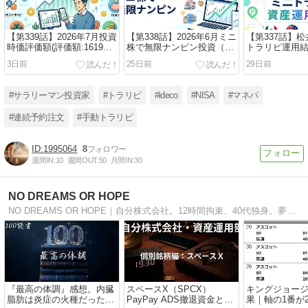
【第339話】2026年7月投資
【第338話】2026年6月ミニ
【第337話】
時価評価額(評価額:1619万2
株で無限ナンピン投資（通
トラリピ運用結
千円 通算損益:582万円)
算利益+262,967円）
6月：月利益7
3日前
25日前
29日前
益9千円）
#サラリーマン投資家
#トラリピ
#ideco
#NISA
#マネパ
#連続予約注文
#手動トラリピ
1995064
8
週間IN:
10
週間OUT:
50
月間IN:
30
NO DREAMS OR HOPE
NO DREAMS OR HOPE｜自分株式会社。12時間拘束、40代独身。夢も希望もない日常を「投資」で統治する生存ロードマップ。税理士受験生の知見でNISA・iDeCo・純金積立・1年100読書をハックし、資産1億円を目指す経営ログ。
『最高の体調』感想。内臓
スペースX（SPCX）
キングジョージ
脂肪は炎症の火種だった｜
PayPay ADS撤退資金とポ
果｜軸の1番が