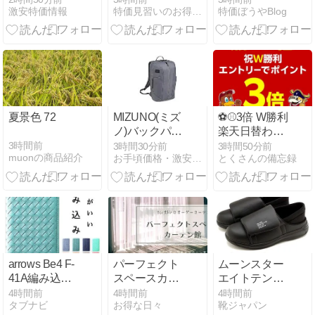
激安特価情報
特価見習いのお得情報マルシェ
特価ぼうやBlog
うどん 93g
ル封神演義-開
×12個 [日清食
戦の前奏曲-」
品 湯切り 焼き
[Blu-ray] 価格:
うどん 50周年
￥3,767 ク:￥0
記念 U.F.O.コ
ポ:3035pt
ラボ 進撃シリ
ーズ] 2,099円
夏景色 72
MIZUNO(ミズ
⚽️⚾️3倍 W勝利
ノ)バックパッ
楽天日替わり
ク 25L グレー
4/17(土)
3時間前
3時間30分前
3時間50分前
muonの商品紹介
お手頃価格・激安通販
とくさんの備忘録
arrows Be4 F-
パーフェクト
ムーンスター
41A編み込み
スペースカー
エイトテンス
手帳型ケース
テン館の割引
ET003 快適ス
4時間前
4時間前
4時間前
タブナビ
お得な日々
靴ジャパン
を徹底解説
クーポンやセ
リッポンの魅