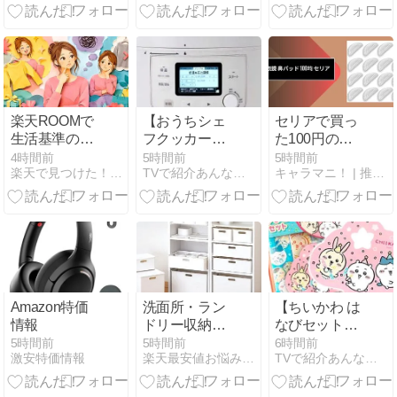
ールまとめ
力
【2026年最
新】
楽天ROOMで
【おうちシェ
セリアで買っ
生活基準の違
フクッカー】
た100円のメ
いに迷わない
福原遥さんに
ガネ鼻パッ
4時間前
5時間前
5時間前
楽天で見つけた！厳選グッズ
TVで紹介あんな物こんな物おかい物
キャラマニ！ | 推し活を応援！キャラクターまとめサイト
商品選びと投
オススメした
ド、正直なと
稿の考え方
最新調理家電
ころどれくら
～めざましど
い持つ？
ようび
Amazon特価
洗面所・ラン
【ちいかわ は
情報
ドリー収納お
なびセット】
すすめ3選｜
ハチワレの顔
5時間前
5時間前
6時間前
激安特価情報
楽天最安値お悩み解決ナビ
TVで紹介あんな物こんな物おかい物
洗濯機まわり
が浮かび上が
をすっきり整
る花火 ～土曜
える収納ボッ
はナニする