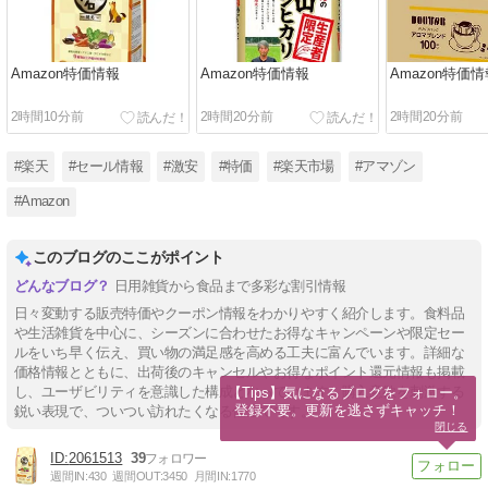
Amazon特価情報
Amazon特価情報
Amazon特価情
2時間10分前
2時間20分前
2時間20分前
#楽天
#セール情報
#激安
#特価
#楽天市場
#アマゾン
#Amazon
このブログのここがポイント
日用雑貨から食品まで多彩な割引情報
日々変動する販売特価やクーポン情報をわかりやすく紹介します。食料品
や生活雑貨を中心に、シーズンに合わせたお得なキャンペーンや限定セー
ルをいち早く伝え、買い物の満足感を高める工夫に富んでいます。詳細な
価格情報とともに、出荷後のキャンセルやお得なポイント還元情報も掲載
し、ユーザビリティを意識した構成となっています。購入意欲を刺激する
【Tips】気になるブログをフォロー。

登録不要。更新を逃さずキャッチ！
鋭い表現で、ついつい訪れたくなる仕立てです。
閉じる
2061513
39
週間IN:
430
週間OUT:
3450
月間IN:
1770