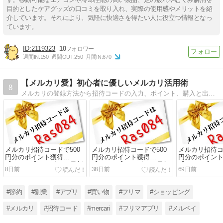
目的としたケアグッズの口コミを取り入れ、実際の使用感やメリットを紹
介しています。それにより、気軽に快適さを得たい人に役立つ情報となっ
ています。
2119323
10
週間IN:
150
週間OUT:
250
月間IN:
670
【メルカリ愛】初心者に優しいメルカリ活用術
8
メルカリの登録方法から招待コードの入力、ポイント、購入と出品の仕方など基本知識から儲け方まで初心者にもわかりやすく解説するブログです。
メルカリ招待コードで500
メルカリ招待コードで500
メルカリ招待コ
円分のポイント獲得
円分のポイント獲得
円分のポイン
【Ras084】2026年8月最新
【Ras084】2026年7月最新
【Ras084】2
8日前
38日前
69日前
版
版
版
#節約
#副業
#アプリ
#買い物
#フリマ
#ショッピング
#メルカリ
#招待コード
#mercari
#フリマアプリ
#メルペイ