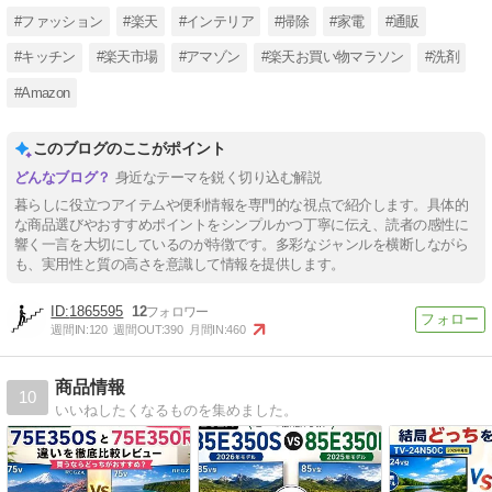
#ファッション
#楽天
#インテリア
#掃除
#家電
#通販
#キッチン
#楽天市場
#アマゾン
#楽天お買い物マラソン
#洗剤
#Amazon
このブログのここがポイント
身近なテーマを鋭く切り込む解説
暮らしに役立つアイテムや便利情報を専門的な視点で紹介します。具体的
な商品選びやおすすめポイントをシンプルかつ丁寧に伝え、読者の感性に
響く一言を大切にしているのが特徴です。多彩なジャンルを横断しながら
も、実用性と質の高さを意識して情報を提供します。
1865595
12
週間IN:
120
週間OUT:
390
月間IN:
460
商品情報
10
いいねしたくなるものを集めました。