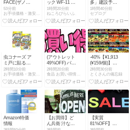
FACE(ザノー
ック WF-11 イ
多」建設予定
スフェイス)
オンの口コミ
地
53分前
1時間20分前
1時間40分前
お手頃価格・激安通販
ねころびらいふ
セプログ
半袖 カットソ
評判をレビュ
ー Tシャツ
ー！使い心地
S/S ES Big
や特徴を徹底
Logo Tee デジ
解説
タルスティー
ル M
虫コナーズ ア
(アウトレット
-40%【¥1,913
ミ戸に貼るタ
49%OFF) パー
(¥159/個)】◤
イプ 250日 2
ルライス 生産
ヤマモリ タイ
2時間10分前
2時間20分前
2時間30分前
お手頃価格・激安通販
食品 お買い得情報 激安・格安・半額以下
とくさんの備忘録
個入 ×2個
者限定 富山県
クック 12個ア
産 白米 関野さ
ソート
んのコシヒカ
リ 5kg 令和7
年産
Amazon特価
【お買得】ど
【実質
情報
ん兵衛 汁なし
81%OFF】
だしソース焼
「ミュージカ
2時間50分前
3時間前
3時間前