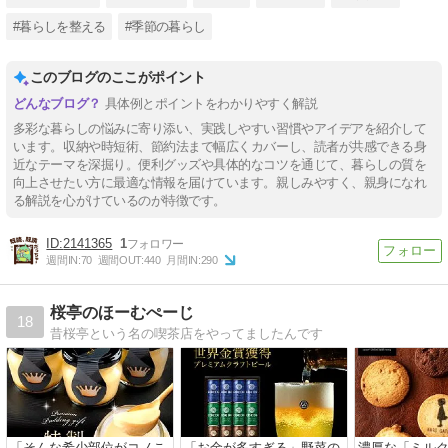
#暮らしを整える
#季節の暮らし
このブログのここがポイント
具体例とポイントをわかりやすく解説
多彩な暮らしの悩みに寄り添い、実践しやすい習慣やアイデアを紹介して
います。収納や時短術、節約法まで幅広くカバーし、読者が共感できる身
近なテーマを深掘り。便利グッズや具体的なコツを通じて、暮らしの質を
向上させたい方に最適な情報を届けています。親しみやすく、親身になれ
る解説を心がけているのが特徴です。
2141365
1
週間IN:
70
週間OUT:
440
月間IN:
290
桜亭のほーむぺーじ
18
昔桜亭という名の喫茶店をやってましたんです