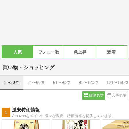
人気
フォロー数
急上昇
新着
買い物・ショッピング
1〜30位
31〜60位
61〜90位
91〜120位
121〜150位
画像表示
文字表示
激安特価情報
1
Amazonをメインに様々な激安、特価情報を提供しています。