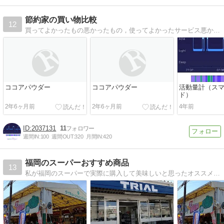
節約家の買い物比較
12
買ってよかったもの悪かったもの，使ってよかったサービス悪かったサービスを紹介します！
ココアパウダー
ココアパウダー
活動量計（ス
ド）
2年6ヶ月前
2年6ヶ月前
4年前
2037131
11
週間IN:
100
週間OUT:
320
月間IN:
420
福岡のスーパーおすすめ商品
13
私が福岡のスーパーで実際に購入して美味しいと思ったオススメ商品の紹介です。