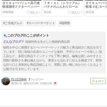
ダイキョーバリュー高千穂
ＴＲＩＡＬ（トライアル）
ダイキョーバ
牧場珈琲ドクターペッパー
バナナのふんわりロール
牧場 のむヨー
26時間前
8日前
16日前
#ご当地グルメ
#スーパーマーケット
#福岡県
このブログのここがポイント
地域特色を生かした独創的商品群
福岡を中心に展開するスーパーマーケットの魅力と商品紹介に焦点を当て
ています。特に地域の名産やユニークな食材、手作りスイーツや珍しい加
工品など、多彩な商品ラインナップを丁寧に解説。編集は親しみやすさと
情報の新鮮さを兼ね備えながら、奥深さも忘れずに伝える構成です。軽快
な語り口と具体的な商品詳細により、実際に買い物に出かけたくなるよう
な魅力を引き出しています。
2115844
3
週間IN:
75
週間OUT:
140
月間IN:
340