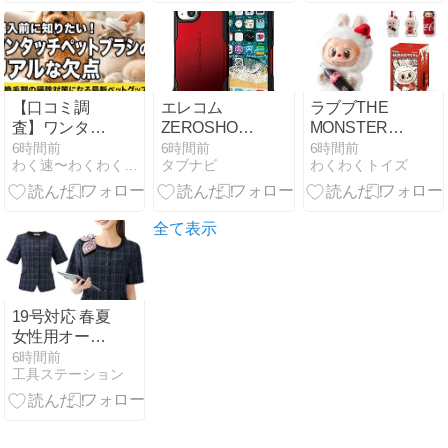
クス＆ランド
リーラック
【口コミ調
エレコム
ラブブTHE
査】ワンタッ
ZEROSHOCK
MONSTERS
チペット用ブ
iPhone13用6
コーラシリー
6時間前
6時間前
6時間前
わく速〜わくわく速報〜
タブナビ
わくわくトイズ
ラシのメリッ
層ハイブリッ
ズを客観レビ
ト・デメリッ
ドケース
ュー
トを徹底分
析！抜け毛掃
全て表示
除の負担を減
らすリアルな
評判
19号対応 春夏
女性用オーバ
ーブラウスの
6時間前
工具ステーション
詳細レビュー