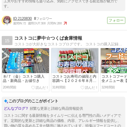
工夫やおすすめ情報も盛り込み、気軽にアクセスできる親近感が魅力で
す。
2120830
8
週間IN:
72
週間OUT:
308
月間IN:
288
コストコに夢中☆つくば倉庫情報
15
コストコが大好きなコストコブログです。 コストコの購入記録、商品の紹介や活用法 つくば倉庫に週２回（主に火・金曜日）で通ってます。 コスパト情報、お買い得情報も書いてます。 少しでもお役に立てたら幸いです。
８/７（金）コストコ購入
コストコお寿司の値段と内
コストコフー
品・新商品・お値引き
容調べ【２０２６年８月最
全メニュー表
新】火金or土更新日
８月更新】毎週
20時間前
31時間前
32時間前
新
このブログのここがポイント
頻繁な更新と詳細な商品情報提供
コストコに関する最新情報をタイムリーに伝える専門性の高いメディアで
す。定期的な更新と詳細な商品の価格、内容、アレルギー情報を提供し、
買い物の質を高める工夫が随所に施されています。特集はフードコートの