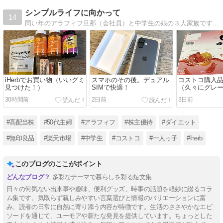
シンプルライフに向かって
14
同い年のアラフィフ旦那（会社員）と中学生の娘の３人家族です。 長年勤めたパートを辞めて、これからの生き方などシンプルライフに向かって試行錯誤していく模様を書き記しています。 アイコンは娘が書いてくれました＾＾
iHerbでお買い物（いいグミ
スマホのその後。デュアル
コストコ購入
見つけた！）
SIMで快適！
（久々にグレ
ツ）
30時間前
2日前
3日前
#高配当株
#50代主婦
#アラフィフ
#株主優待
#ダイエット
#無印良品
#楽天市場
#中学生
#コストコ
#一人っ子
#iherb
このブログのここがポイント
多彩なテーマで暮らしを彩る短文集
日々の何気ない出来事や趣味、便利グッズ、時事の話題を軽妙に綴るコラ
ム集です。気取らず親しみやすい言葉選びと情報のバリエーションに富
み、読者の日常に自然に寄り添う内容が特徴です。生活のささやかなエピ
ソードを通じて、ユーモアや新たな発見を提供しています。ちょっとした