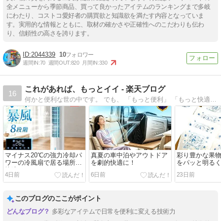
全メニューから季節商品、買って良かったアイテムのランキングまで多岐
にわたり、コストコ愛好者の購買欲と知識欲を満たす内容となっていま
す。実用的な情報とともに、取材の確かさや正確性へのこだわりも伝わ
り、信頼性の高さを誇ります。
2044339
10
週間IN:
70
週間OUT:
820
月間IN:
330
これがあれば、もっとイイ - 楽天ブログ
16
何かと便利な世の中です。 でも、 「もっと便利」 「もっと快適」 そんな「もっとイイ」 そんなものを探していきます。
マイナス20℃の強力冷却パ
真夏の車中泊やアウトドア
彩り豊かな果
ワーの冷風扇で居る場所を
を劇的快適に！
をパッと明るく
快適に！
ット🍊🍑
4日前
6日前
23日前
このブログのここがポイント
多彩なアイテムで日常を便利に変える技術力