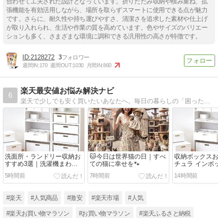
合わせて工夫された設計となっています。折りたたみ収納や積み重ね、拡
張機能を有効活用しながら、場所を取らずスマートに使用できる点が魅力
です。さらに、耐久性や持ち運びやすさ、清潔さを追求した素材や仕上げ
が取り入れられ、生活や作業の質を高めています。色やサイズのバリエー
ションも多く、さまざまな環境に調和できる汎用性の高さが特徴です。
2128272
3
週間IN:
170
週間OUT:
1030
月間IN:
860
楽天最安値お悩み解決ナビ
6
楽天で少しでも安く買いたいあなたへ。毎日の暮らしの「困った」を最安値情報でスッキリ解決！賢く買って、暮らしをラクに。お得生活をサポートする最安値ナビブログです。
洗面所・ランドリー収納お
🐱今日は世界猫の日｜すべ
収納ボックス
すすめ3選｜洗濯機まわり
ての猫に幸せを🐾
チュラ インボ
をすっきり整える収納ボッ
ゃつく小物を
5時間前
7時間前
14時間前
クス＆ランドリーラック
納！
#楽天
#人気商品
#激安
#楽天市場
#人気
#楽天お買い物マラソン
#お買い物マラソン
#楽天ふるさと納税