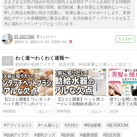
さまざまな日常の悩みや生活の質向上を目指すアイテムを紹介する特徴的
な内容です。肌や衣類の管理、疲労軽減、暑さ対策など具体的なシーンに
即した商品を斬新な視点で提案し、快適な暮らしをサポートします。革新
的なデザインや多機能性に重点を置き、生活全般をアップデートさせる工
夫に溢れたラインナップとなっています。
1927390
3
週間IN:
70
週間OUT:
230
月間IN:
330
わく速〜わくわく速報〜
17
節約術や収納アイデア、防災対策、時短家事など暮らしに役立つ情報を発信中。毎日の悩みを解決するヒントや便利グッズ、楽天ROOM活用術まで、実践しやすい内容をわかりやすく紹介しています
【口コミ調査】ワンタッチ
【口コミ調査】ペット用コ
寝ている間に
ペット用ブラシのメリッ
ードレス自動給水器のメリ
ア！楽天で人
ト・デメリットを徹底分
ット・デメリットを徹底分
テム3選【202
6時間前
30時間前
2日前
析！抜け毛掃除の負担を減
析
らすリアルな評判
#アフィリエイト
#一人暮らし
#片付け
#時短家事
#楽天ROOM
#収納アイデア
#便利グッズ
#節約術
#健康習慣
#防災対策