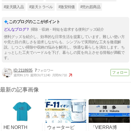
#楽天購入品
#楽天トラベル
#激安特価
#売れ筋商品
このブログのここがポイント
掃除・収納・時短を追求する便利グッズ紹介
便利グッズを紹介し、効率的な日常生活を提案しています。難しい使い方
や見た目の美しさを追求しながらも、シンプルで実用的な工夫を徹底解
説。しつこい掃除や収納の悩みを解消し、快適な暮らしを演出します。ち
ょっとした工夫でハードルを下げ、暮らしの質を向上させる情報が満載で
す。
2118935
7
週間IN:
170
週間OUT:
1240
月間IN:
710
最新の記事画像
HE NORTH
ウォーターピ
「VIERRA博