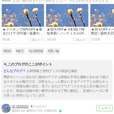
お買い物大好きだけど節約もしたい！そんなわがままをかなえるのは、お得な情報！！半額やポイント10倍なんていう嬉しい情報を共有しましょう♪(2025/12/02)
🔥クーポンで58%OFF🔥着
🔥50％OFF🔥 1本3役で時
🔥55％OFFク
るだけで-20℃級✨猛暑の救
短美肌✨ノンケミカルUV下
限定✨超特大22
世主！楽天1位の空調ウェ
地🌿
ぎ5尾😍専門
8日前
16日前
17日前
アフルセット🎐
ご自宅で！
#節約
#楽天
#お得情報
#買い物
このブログのここがポイント
お得情報と便利グッズの絶妙な融合
季節やシーンに合わせた最旬のアイテム情報を手頃な価格と合わせて届け
るスタイルが魅力です。日常をちょっと豊かにするアイデアとお得なキャ
ンペーン情報を織り交ぜ、見ているだけでワクワクさせる工夫が施されて
います。商品の詳細や使い勝手の良さを丁寧に解説し、読者のニーズに寄
り添った内容となっています。
2019152
4
週間IN:
100
週間OUT:
370
月間IN:
550