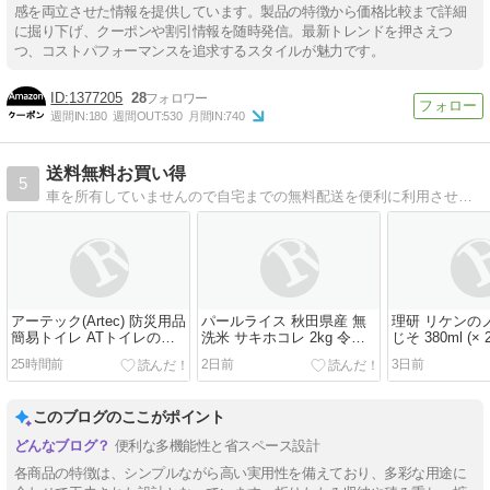
感を両立させた情報を提供しています。製品の特徴から価格比較まで詳細
に掘り下げ、クーポンや割引情報を随時発信。最新トレンドを押さえつ
つ、コストパフォーマンスを追求するスタイルが魅力です。
1377205
28
週間IN:
180
週間OUT:
530
月間IN:
740
送料無料お買い得
5
車を所有していませんので自宅までの無料配送を便利に利用させてもらっています
アーテック(Artec) 防災用品
パールライス 秋田県産 無
理研 リケンの
簡易トイレ ATトイレの凝
洗米 サキホコレ 2kg 令和7
じそ 380ml (× 2
固剤 100個入 35663
年産 アウトレット
25時間前
2日前
3日前
このブログのここがポイント
便利な多機能性と省スペース設計
各商品の特徴は、シンプルながら高い実用性を備えており、多彩な用途に