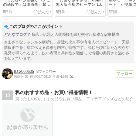
「そんな希少部位がコノこ
「お金が多すぎる」野菜の
濃厚な「ミル
の値段で」はま寿司、希少
無人販売所のピーマン 10袋
ート」が簡単
部位を使った本鮪の握りを
で1000円のはずが回収箱に
う！ クーリッ
5日前
5日前
5日前
紹介「めっちゃ食いてえ」
は… 店主がたどり着いた
ンジレシピ”に
｜Infoseekニュース
「真相」｜Infoseekニュー
の発想」｜Info
ス
ス
このブログのここがポイント
幅広い話題と人間模様を織り交ぜた多彩な記事構成
さまざまなジャンルを横断し、身近な出来事や有名人のエピソード、天候
情報までを丁寧に伝える多彩な内容が特徴です。読むたびに新たな視点や
発見が得られるよう、鋭い表現と具体性を駆使して情報の奥行きと温かさ
を伝えています。
2060605
8
週間IN:
60
週間OUT:
2610
月間IN:
660
私のおすすめ品・お買い得品情報！
19
買ったもののおすすめ品やお買い得品、アイデアグッズなどの紹介