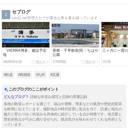
セプログ
2
kitaQ.net管理人セプが適当な事を書き綴っています
「VIERRA博多」建設予定
香椎・千早散策(9) – ちはや
三ヶ月に一度
地
公園
1時間40分前
17時間前
2日前
#鉄道
#再開発
#九州
#流通
このブログのここがポイント
詳細な街並み描写と旧跡の変遷記録
各地の散策レポートを通じて、福山や香椎、博多などの風景や歴史的変容
を鮮明に伝えています。撮影地点や時代背景に焦点を当て、読者に地元の
魅力と変わりゆく街並みを具体的に紹介している点が特徴です。地元愛と
歴史的視点が巧みに織り交ぜられ、散歩気分を味わわせてくれる内容とな
っています。