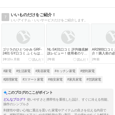
いいものだけをご紹介！
7
いいアイテム・いいサービスだけをご紹介します。
ゴリラのひとつかみ GRF-
NL-SK01口コミ 評判徹底解
AR2900口コ
2401 GY口コミ ふくらはぎ
説レビュー！使用者のリア
介！購入前の
ケアでリラックス効果は抜
ルな声を紹介
1年10ヶ月前
2年前
2年前
群？評価レビュー
#家電
#生活家電
#美容家電
#キッチン家電
#便利家電
#調理家電
#スマート家電
#格安家電
#家具家電
#空調家電
このブログのここがポイント
使いやすさと携帯性を重視した設計、すぐに冷える性能、
操作のシンプルさ
利便性や使い心地に重点を置いた家電やアイテムの良さを伝える内容で
す。移動可能なエアコンや冷却性能の高い製品、足の疲れやむくみ解消を