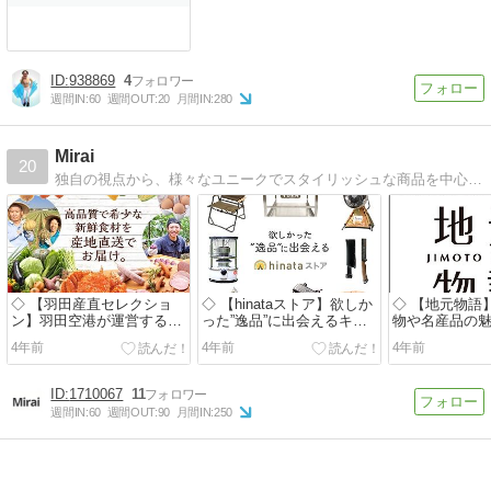
938869
4
週間IN:
60
週間OUT:
20
月間IN:
280
Mirai
20
独自の視点から、様々なユニークでスタイリッシュな商品を中心に、良いお店の素敵な商品をご紹介しています！愛され続ける アフレンドショップへ！
◇ 【羽田産直セレクショ
◇ 【hinataストア】欲しか
◇ 【地元物語
ン】羽田空港が運営する産
った”逸品”に出会えるキャ
物や名産品の
地直送通販
ンプ用品のセレクトショッ
ともにお届け
4年前
4年前
4年前
プ
1710067
11
週間IN:
60
週間OUT:
90
月間IN:
250