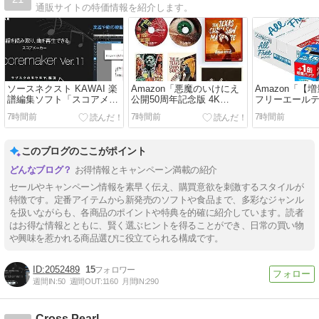
通販サイトの特価情報を紹介します。
ソースネクスト KAWAI 楽
Amazon「悪魔のいけにえ
Amazon「【
譜編集ソフト「スコアメー
公開50周年記念版 4K
フリーエール
カー Ver.11」60%OFF税込
ULTRA HD＋Blu-ray [Blu-
350ml 24本+4
7時間前
7時間前
7時間前
50,600⇒19,800円！8/21ま
ray] デジタルリマスター」
ゼロ」9%OFF
で #Windows #楽譜
36%OFFで税込
税込3,506⇒2,
9,680⇒6,193円！ #PR
このブログのここがポイント
お得情報とキャンペーン満載の紹介
セールやキャンペーン情報を素早く伝え、購買意欲を刺激するスタイルが
特徴です。定番アイテムから新発売のソフトや食品まで、多彩なジャンル
を扱いながらも、各商品のポイントや特典を的確に紹介しています。読者
はお得な情報とともに、賢く選ぶヒントを得ることができ、日常の買い物
や興味を惹かれる商品選びに役立てられる構成です。
2052489
15
週間IN:
50
週間OUT:
1160
月間IN:
290
Cross Pearl