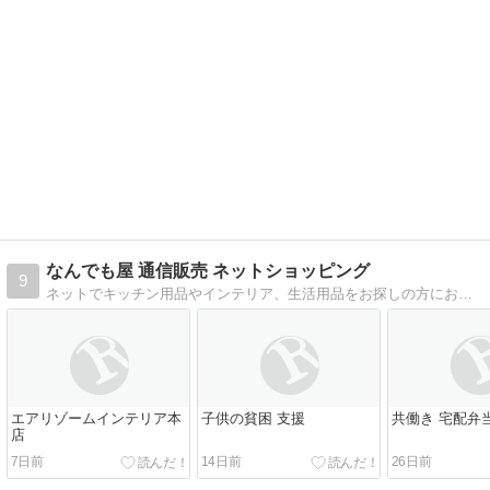
なんでも屋 通信販売 ネットショッピング
9
ネットでキッチン用品やインテリア、生活用品をお探しの方におすすめのブログ。水やコーヒーなども出来るだけ安くて人気のあるものを販売しています
エアリゾームインテリア本
子供の貧困 支援
共働き 宅配弁
店
7日前
14日前
26日前