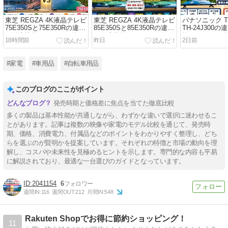
東芝 REGZA 4K液晶テレビ
東芝 REGZA 4K液晶テレビ
パナソニック TV
75E350Sと75E350Rの違い
85E350Sと85E350Rの違い
TH-24J300
を徹底比較レビュー｜買う
を徹底比較レビュー｜買う
較レビュー｜
18時間前
昨日
2日前
ならどっちがおすすめ？
ならどっちがおすすめ？
ちがおすすめ
#家電
#車用品
#自転車用品
このブログのここがポイント
発売時期と価格差に焦点を当てた徹底比較
多くの製品は基本性能が共通しながら、わずかな違いで選択に迷わせるこ
とがあります。記事は複数の映像や家電のモデル比較を通じて、発売時
期、価格、消費電力、付属品などのポイントをわかりやすく整理し、どち
らを選ぶのが賢明かを提案しています。それぞれの特徴と市場の動向を理
解し、コスパや未来性を見極めるヒントを示します。専門的な内容も平易
に解説されており、最適な一台選びのガイドとなっています。
2041154
6
週間IN:
116
週間OUT:
212
月間IN:
548
Rakuten Shopでお得に節約ショッピング！
11