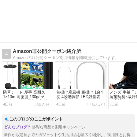
Amazon非公開クーポン紹介所
4
Amazonの非公開クーポン割引情報を随時提供しています。
防草シート 厚手 高耐久
首掛け扇風機 腰掛け 1台4
メンズ 半袖 T
1×10m 高密度 130g/m² 固
役 4段階調節 LED残量表示
抗菌防臭×吸汗
定ピン20本と黒丸20枚付き
超軽量
ュ素材
4日前
4日前
5日前
このブログのここがポイント
多彩な商品と割引キャンペーン
新作から定番までのガジェットや生活用品を幅広く紹介し、実用性とお得