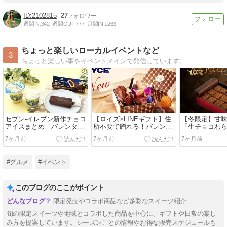
2102815
27
週間IN:
342
週間OUT:
777
月間IN:
1263
ちょっと楽しいローカルイベントなど
3
ちょっと楽しい事をイベントメインで発信しています。
セブン‐イレブン新作チョコ
【ロイズ×LINEギフト】住
【冬限定】甘味
アイスまとめ｜バレンタイ
所不要で贈れる！バレンタ
「生チョコわ
ンにおすすめの白いダース
イン限定チョコギフトまと
話題｜予約必
7ヶ月前
7ヶ月前
7ヶ月前
＆生チョコバー
め
イーツ
#グルメ
#イベント
このブログのここがポイント
限定発売やコラボ商品など多彩なスイーツ紹介
旬の限定スイーツや地域とコラボした商品を中心に、ギフトや日常の楽し
み方を提案しています。シーズンごとの情報やお得な販売スケジュールも