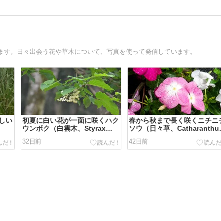
ます。日々出会う花や草木について、写真を使って発信しています。
しい
初夏に白い花が一面に咲くハク
春から秋まで長く咲くニチニ
ウンボク（白雲木、Styrax
ソウ（日々草、Catharanthu
obassia）
roseus）
32日前
42日前