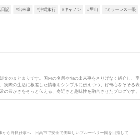
真日記
#出来事
#沖縄旅行
#キャノン
#里山
#ミラーレス一眼
短文のまとまりです。国内の名所や旬の出来事をさりげなく紹介し、季
、実際の生活に根差した情報をシンプルに伝えつつ、好奇心をそそる表
常の豊かさをそっと伝える、身近さと趣味性を融合させたブログです。
事から野良仕事へ 日高市で安全で美味しいブルーベリー園を目指して