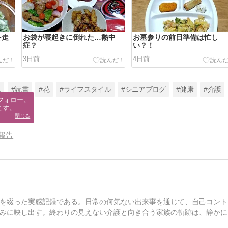
を走
お袋が寝起きに倒れた…熱中
お墓参りの前日準備は忙し
症？
い？！
3日前
4日前
ん
#読書
#花
#ライフスタイル
#シニアブログ
#健康
#介護
フォロー。

ます。
閉じる
報告
を綴った実感記録である。日常の何気ない出来事を通じて、自己コント
みに映し出す。終わりの見えない介護と向き合う家族の軌跡は、静かに