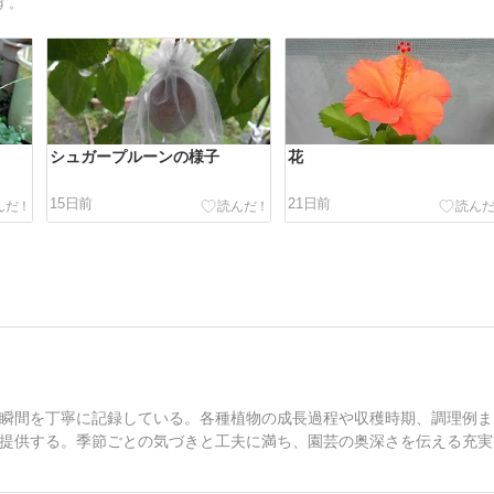
す。
シュガープルーンの様子
花
15日前
21日前
瞬間を丁寧に記録している。各種植物の成長過程や収穫時期、調理例ま
提供する。季節ごとの気づきと工夫に満ち、園芸の奥深さを伝える充実