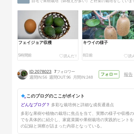
自宅で果樹栽培（鉢植えが多い）と野菜の栽培をしていま
フェイジョア収穫
キウイの様子
5時間前
8日前
2078023
7
報告
週間IN:
56
週間OUT:
96
月間IN:
248
このブログのここがポイント
トマトの様子と野菜の収穫
多彩な栽培例と詳細な成長通過点
29日前
多彩な果樹や植物の栽培に焦点を当て、実際の様子や収穫の
でを具体的に紹介し、家庭菜園や果樹栽培の実践的ヒントを
の記録と洞察が詰まった内容となっている。