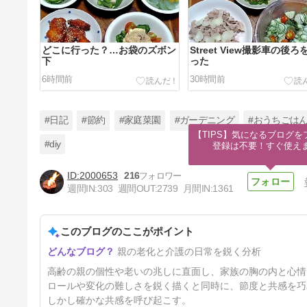
どこに行った？…お袋のズボン
Street View撮影車の後ろ
下
った
6時間前
30時間前
#日記
#節約
#家庭菜園
#ガーデニング
#おうちごは
【TIPS】気になるブログを
#diy
登録は不要！すぐ使え
2000653
216
もう少し広いキッチンが欲し
週間IN:
303
週間OUT:
2739
月間IN:
1361
い！
5日前
このブログのここがポイント
親の老化と介護の日常を鋭く分析
高齢の親の個性や老いの兆しに直面し、家族の胸の内と心情
ロールや変化の難しさを鋭く描くと同時に、節度と共感を巧
しかし確かな共感を呼び起こす。