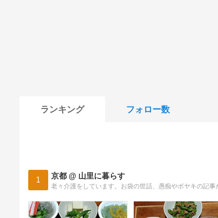
ランキング
フォロー数
京都 @ 山里に暮らす
1
老々介護をしています。お袋の世話、愚痴やボヤキの記事