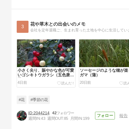
花や草木との出会いのメモ
3
会社を定年退職ご、生まれ育った土地を中心に生活してい
小さく尖り、賑やかな色が可愛
ソーセージのような穂が楽
いゴシキトウガラシ（五色唐辛
ガマ（蒲）
子）
4日前
20日前
#花
#季節の花
2044214
42
報告
週間IN:
43
週間OUT:
85
月間IN:
199
たくさんの可愛い花で咲くカル