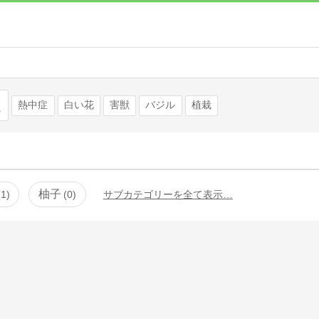
検索
熱中症
白い花
害獣
バジル
植栽
柚子
1
0
サブカテゴリーを全て表示…