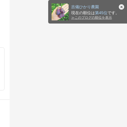
吉備ひかり農園
現在の順位は
第45位
です。
≫
このブログの順位を表示