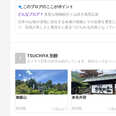
ミア（アメリカシャクナゲ、
Kalmia ）
このブログのここがポイント
53日前
多彩な植物紹介と山歩き風景記述
日本の山地や湿地に自生する各種の植物とその生態を豊富に
つ、自然の美しさと奥深さに惹きつけられる内容となってい
TSUCHIYA 別館
4
カメラで日常の生活を紹介しています。毎日カメラをバッ
御嶽山
奈良井宿
25日前
26日前