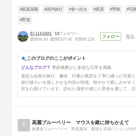
#家庭菜園
#国内旅行
#食べ歩き
#風景
#野鳥
#写
#野菜
1163481
12
報告
白川郷
週間IN:
30
週間OUT:
48
月間IN:
126
70日前
このブログのここがポイント
季節感豊かに多彩な日常を掲載
身近な自然や旅行、趣味、行事の風景を丁寧に綴った写真と
節の移ろいを感じさせる内容が特徴。軽やかで親しみやすく
現を心掛けています。訪れた場所や感じた景色を通じて、日
高麗ブルーベリー マウスを鍬に持ちかえて
5
無農薬ブルーベリー 野菜栽培 愛猫も登場パソコンの仕