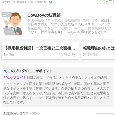
週間IN:
200
週間OUT:
190
月間IN:
900
10
CowBoyの転職部
某大手転職メディア様から転職の専門家として、選ばれ
た転職ブロガーです。大企業新卒入社⇒スタートアップ
企業起業。エンジニア経験は15年以上。代表取締役だけ
でなく、採用担当も兼任。自らの転職経験ももとに転職
情報を発信しています。
【採用担当解説】一次面接と二次面接の違いと効果的な対策法
4ヶ月前
2年2ヶ月前
このブログのここがポイント
転職の核は「できること」と「必要なこと」中心的内容
キャリアアップや面接対策、転職理由作成など、転職に関わる基本と実用
的なポイントを丁寧に解説しています。自分の軸を見つめ直し、次のステ
ップを真剣に考えるきっかけを提供。各記事は具体的な方法と安定思考を
促す内容で、焦らずにキャリア計画を練るための参考資料となることを目
指しています。
2115698
276