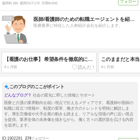
週間IN:
180
週間OUT:
170
月間IN:
840
11
医師/看護師のための転職エージェントを紹介！
医療業界に特化した人材紹介会社を紹介します。
【看護のお仕事】 希望条件を徹底的に聞いてくれますので、登録をおすすめします！
4ヶ月前
4ヶ月前
このブログのここがポイント
社会の変化に即した情報とサポート
医療と介護の業界動向を鋭い視点で伝えるメディアです。看護師や医師の
転職に役立つ情報や、制度の変革、働き方のトレンドを明快に解説しま
す。厚生労働省や大手企業の動きも踏まえ、リアルな現場の声に近い視点
を提供。業界全体の未来像を描きながら、働く方々の選択肢を広げる内容
を追求します。
1902291
274