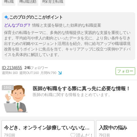
#転職
#転職活動
#保育士転職
このブログのここがポイント
情報と支援を駆使した効果的な転職提案
保育士の転職をテーマに、多角的な情報提供と実践的な支援を重視してい
ます。平均給与や求人の動向といったデータを元に、より良い条件を引き
出すための戦略やエージェント活用法を紹介。特に給与アップや職場環境
改善を狙うポイントに焦点を当て、キャリアアップに役立つ実例やアドバ
イスを具体的に解説しています。
2134655
246
週間IN:
160
週間OUT:
160
月間IN:
790
16
医師が転職をする際に真っ先に必要な情報！
医師の転職に関する情報をまとめています。
今どき、オンライン診療していないなんてオワコン
入院中の悩み
79日前
79日前