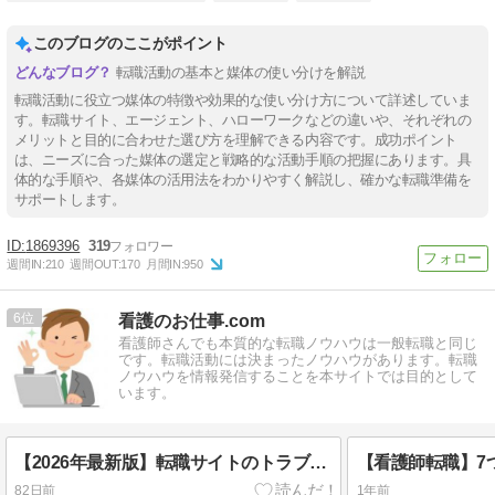
このブログのここがポイント
転職活動の基本と媒体の使い分けを解説
転職活動に役立つ媒体の特徴や効果的な使い分け方について詳述していま
す。転職サイト、エージェント、ハローワークなどの違いや、それぞれの
メリットと目的に合わせた選び方を理解できる内容です。成功ポイント
は、ニーズに合った媒体の選定と戦略的な活動手順の把握にあります。具
体的な手順や、各媒体の活用法をわかりやすく解説し、確かな転職準備を
サポートします。
1869396
319
週間IN:
210
週間OUT:
170
月間IN:
950
6
看護のお仕事.com
看護師さんでも本質的な転職ノウハウは一般転職と同じ
です。転職活動には決まったノウハウがあります。転職
ノウハウを情報発信することを本サイトでは目的として
います。
【2026年最新版】転職サイトのトラブルに注意！知らないと困るポイントまとめ
82日前
1年前