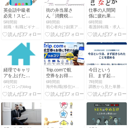
英会話中級者
街の弁当屋さ
仕事の人間関
必見！スピー
ん「消費税が
係に疲れ果て
キング力向上
下がっても値
た！？他人は
5時間前
6時間前
6時間前
就職・転職ビギナーズマガジン
初心者向け副業アフィリエイト情報館 InfoShop
看護師転職・求人.com
テクニック
下げしませ
自分が思って
ん」
いるほど気に
してなかっ
た！？「いい
人」をやめて
自分らしく生
きる
経理でキャリ
Trip.comで航
今日という
アを上げたい
空券をお得に
日、まず起き
人へ。MS-
予約する7つ
られたことを
6時間前
6時間前
7時間前
バビロンのblog
海外転職(移住)×スキルアップの情報ブログ
調教から見た単勝複勝買い目の競馬予想
Japanで狙え
のコツ｜LCC
認める
るポジション
比較・ポイン
と準備の順番
ト活用まで
【2026年版】