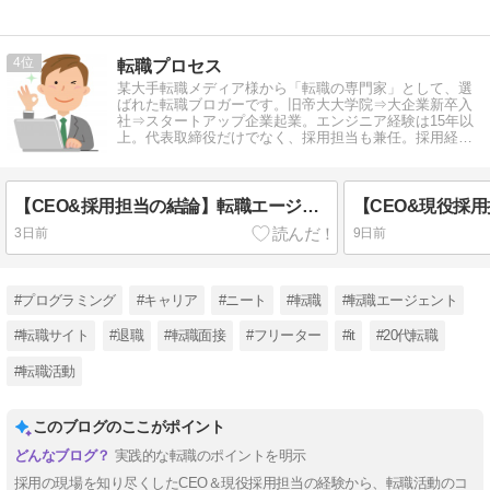
4
転職プロセス
某大手転職メディア様から「転職の専門家」として、選
ばれた転職ブロガーです。旧帝大大学院⇒大企業新卒入
社⇒スタートアップ企業起業。エンジニア経験は15年以
上。代表取締役だけでなく、採用担当も兼任。採用経
験、転職経験をもとに情報発信中。
【CEO&採用担当の結論】転職エージェントは紹介手数料がかかるから不利って本当？
3日前
9日前
#プログラミング
#キャリア
#ニート
#転職
#転職エージェント
#転職サイト
#退職
#転職面接
#フリーター
#it
#20代転職
#転職活動
このブログのここがポイント
実践的な転職のポイントを明示
採用の現場を知り尽くしたCEO＆現役採用担当の経験から、転職活動のコ