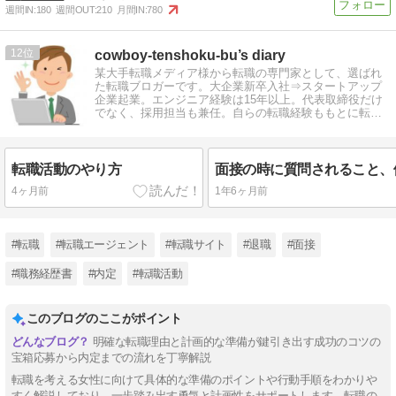
週間IN:
180
週間OUT:
210
月間IN:
780
12
cowboy-tenshoku-bu’s diary
某大手転職メディア様から転職の専門家として、選ばれ
た転職ブロガーです。大企業新卒入社⇒スタートアップ
企業起業。エンジニア経験は15年以上。代表取締役だけ
でなく、採用担当も兼任。自らの転職経験ももとに転職
情報を発信しています。
転職活動のやり方
4ヶ月前
1年6ヶ月前
#転職
#転職エージェント
#転職サイト
#退職
#面接
#職務経歴書
#内定
#転職活動
このブログのここがポイント
明確な転職理由と計画的な準備が鍵引き出す成功のコツの
宝箱応募から内定までの流れを丁寧解説
転職を考える女性に向けて具体的な準備のポイントや行動手順をわかりや
すく解説しており、一歩踏み出す勇気と計画性をサポートします。転職の