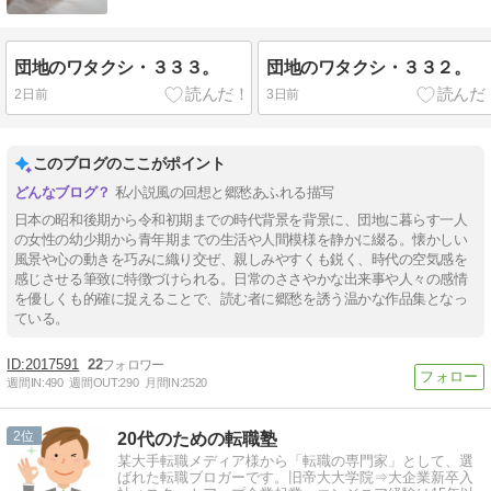
団地のワタクシ・３３３。
団地のワタクシ・３３２。
2日前
3日前
このブログのここがポイント
私小説風の回想と郷愁あふれる描写
日本の昭和後期から令和初期までの時代背景を背景に、団地に暮らす一人
の女性の幼少期から青年期までの生活や人間模様を静かに綴る。懐かしい
風景や心の動きを巧みに織り交ぜ、親しみやすくも鋭く、時代の空気感を
感じさせる筆致に特徴づけられる。日常のささやかな出来事や人々の感情
を優しくも的確に捉えることで、読む者に郷愁を誘う温かな作品集となっ
ている。
2017591
22
週間IN:
490
週間OUT:
290
月間IN:
2520
2
20代のための転職塾
某大手転職メディア様から「転職の専門家」として、選
ばれた転職ブロガーです。旧帝大大学院⇒大企業新卒入