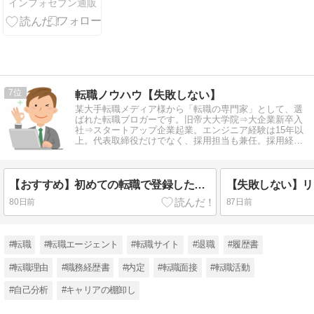
インフォセブン通販
ーム制作の魅
力を体験
7
転職ノウハウ【失敗しない】
某大手転職メディア様から「転職の専門家」として、選
ばれた転職ブロガーです。旧帝大大学院⇒大企業新卒入
社⇒スタートアップ企業起業。エンジニア経験は15年以
上。代表取締役だけでなく、採用担当も兼任。採用経
験、転職経験をもとに情報発信中。
【おすすめ】初めての転職で登録したい転職エージェント14社を厳選
80日前
87日前
#転職
#転職エージェント
#転職サイト
#退職
#履歴書
#転職理由
#職務経歴書
#内定
#転職面接
#転職活動
#自己分析
#キャリアの棚卸し