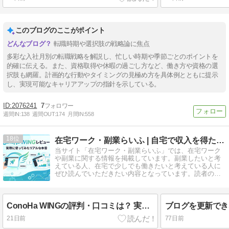
このブログのここがポイント
転職時期や選択肢の戦略論に焦点
多彩な入社月別の転職戦略を解説し、忙しい時期や季節ごとのポイントを
的確に伝える。また、資格取得や休暇の過ごし方など、働き方や資格の選
択肢も網羅。計画的な行動やタイミングの見極め方を具体例とともに提示
し、実現可能なキャリアアップの指針を示している。
2076241
7
週間IN:
138
週間OUT:
174
月間IN:
558
18
在宅ワーク・副業らいふ | 自宅で収入を得たい人のために
当サイト「在宅ワーク・副業らいふ」では、在宅ワーク
や副業に関する情報を掲載しています。副業したいと考
えている人、在宅で少しでも働きたいと考えている人に
ぜひ読んでいただきたい内容となっています。読者の方
のお役にたてればうれしいです。
ConoHa WINGの評判・口コミは？ 実際に使ってみた本音レビュー
21日前
77日前