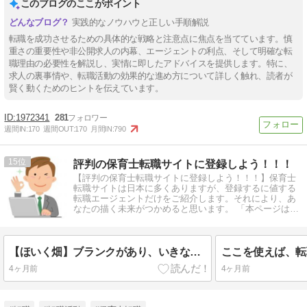
このブログのここがポイント
実践的なノウハウと正しい手順解説
転職を成功させるための具体的な戦略と注意点に焦点を当てています。慎
重さの重要性や非公開求人の内幕、エージェントの利点、そして明確な転
職理由の必要性を解説し、実情に即したアドバイスを提供します。特に、
求人の裏事情や、転職活動の効果的な進め方について詳しく触れ、読者が
賢く動くためのヒントを伝えています。
1972341
281
週間IN:
170
週間OUT:
170
月間IN:
790
15
評判の保育士転職サイトに登録しよう！！！
【評判の保育士転職サイトに登録しよう！！！】保育士
転職サイトは日本に多くありますが、登録するに値する
転職エージェントだけをご紹介します。それにより、あ
なたの描く未来がつかめると思います。 「本ページはプ
ロモーションが含まれています」
【ほいく畑】ブランクがあり、いきなり正職員として保育の仕事復帰が不安な方
4ヶ月前
4ヶ月前