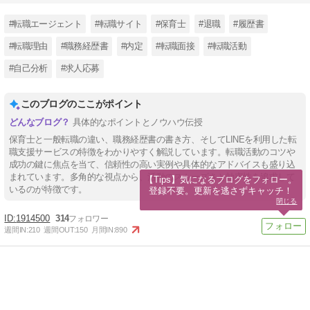
#転職エージェント
#転職サイト
#保育士
#退職
#履歴書
#転職理由
#職務経歴書
#内定
#転職面接
#転職活動
#自己分析
#求人応募
このブログのここがポイント
具体的なポイントとノウハウ伝授
保育士と一般転職の違い、職務経歴書の書き方、そしてLINEを利用した転
職支援サービスの特徴をわかりやすく解説しています。転職活動のコツや
成功の鍵に焦点を当て、信頼性の高い実例や具体的なアドバイスも盛り込
まれています。多角的な視点から、活動のスムーズさと効率性を追求して
【Tips】気になるブログをフォロー。

いるのが特徴です。
登録不要。更新を逃さずキャッチ！
閉じる
1914500
314
週間IN:
210
週間OUT:
150
月間IN:
890