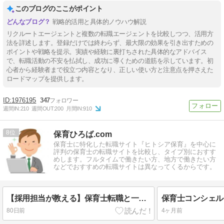
このブログのここがポイント
戦略的活用と具体的ノウハウ解説
リクルートエージェントと複数の転職エージェントを比較しつつ、活用方
法を詳述します。登録だけでは終わらず、最大限の効果を引き出すための
ポイントや戦略を提示。実績や経験に裏打ちされた具体的なアドバイス
で、転職活動の不安を払拭し、成功に導くための道筋を示しています。初
心者から経験者まで役立つ内容となり、正しい使い方と注意点を押さえた
ロードマップを提供します。
1976195
347
週間IN:
210
週間OUT:
200
月間IN:
910
8
保育ひろば.com
保育士に特化した転職サイト『ヒトシア保育』を中心に
評判の保育士の転職サイトを比較し、タイプ別におすす
めします。フルタイムで働きたい方、地方で働きたい方
などでおすすめの転職サイトは異なってくるからです。
【採用担当が教える】保育士転職と一般転職の違いとは？
80日前
4ヶ月前