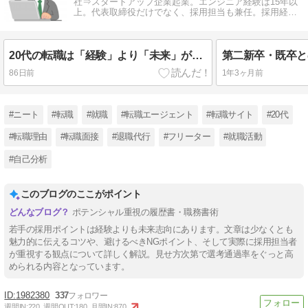
社⇒スタートアップ企業起業。エンジニア経験は15年以
上。代表取締役だけでなく、採用担当も兼任。採用経
験、転職経験をもとに情報発信中。
20代の転職は「経験」より「未来」が武器になる！人事担当者が本当に知りたい履歴書・職務経歴書の書き方
86日前
1年3ヶ月前
#ニート
#転職
#就職
#転職エージェント
#転職サイト
#20代
#転職理由
#転職面接
#退職代行
#フリーター
#就職活動
#自己分析
このブログのここがポイント
ポテンシャル重視の履歴書・職務書術
若手の採用ポイントは経験よりも未来志向にあります。文章は少なくとも
魅力的に伝えるコツや、避けるべきNGポイント、そして実際に採用担当者
が重視する観点について詳しく解説。見せ方次第で選考通過率をぐっと高
められる内容となっています。
1982380
337
週間IN:
220
週間OUT:
180
月間IN:
870