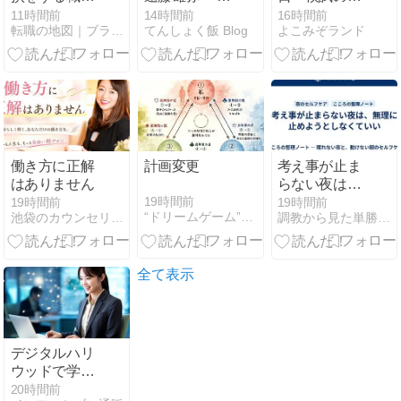
の構造｜改善
臣兄弟!』佐久
説冊子の活か
11時間前
14時間前
16時間前
転職の地図｜ブラック企業を抜け出し自分で選ぶキャリアへ
てんしょく飯 Blog
よこみぞランド
するほど仕事
間盛政 役 wiki
し方
が増える理由
プロフィール
ドラマ出演ま
とめ
働き方に正解
計画変更
考え事が止ま
はありません
らない夜は、
無理に止めよ
19時間前
19時間前
19時間前
“ドリームゲーム”事業化パートナーを求む
池袋のカウンセリング 面接歴25年元人材ビジネスマネージャー
調教から見た単勝複勝買い目の競馬予想
うとしなくて
いい
全て表示
デジタルハリ
ウッドで学ぶ
CGアニメ・ゲ
20時間前