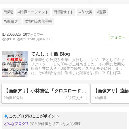
#転職
#転職エージェント
#転職サイト
#うつ病
#退職
#退職代行
#精神障害者手帳
2066326
10
週間IN:
60
週間OUT:
140
月間IN:
300
20
てんしょく飯 Blog
新卒時から外資系企業に入社し、エンジニアとしてキャ
リアスタートして30年以上経ちました。その間に数回の
転職と共に大きく3業界で経験とスキルを身に付けまし
た。その経験を元に作成した記事がお役に立てれば幸い
です。
【画像アリ】小林篤弘 『クロスロード 〜救命救急の約束〜』松谷蓮 役 wiki プロフィール ドラマ出演まとめ
2時間10分前
14時間前
このブログのここがポイント
実力派俳優とリアルな人間模様