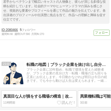
若手からベテランまで幅広いキャストの人物像と、彼らが演じる多様な役
柄を紹介しています。社会的テーマやヒューマンドラマの深みを感じさ
せ、視覚的な要素やプロフィールを通じて作品の魅力を伝えています。各
出演者のプロフィールや出演歴に焦点を当て、作品への理解と興味を促す
仕立てです。
2080466
5
週間IN:
60
週間OUT:
590
月間IN:
270
21
転職の地図｜ブラック企業を抜け出し自分で選ぶキャリアへ
ブラック企業に10年勤め、転職で環境を変えた経験者
が、ブラック企業の見分け方・転職・職場の立ち回りを
正直にお伝えします。今日動かなければ明日は今日の続
きです。でも今から動けば人生は変えられます。一緒に
始めてみませんか？
真面目な人が損をする職場の構造｜改善するほど仕事が増える理由
11時間前
3日前