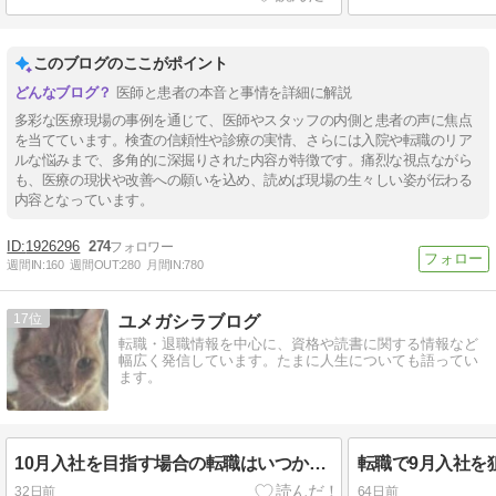
このブログのここがポイント
医師と患者の本音と事情を詳細に解説
多彩な医療現場の事例を通じて、医師やスタッフの内側と患者の声に焦点
を当てています。検査の信頼性や診療の実情、さらには入院や転職のリア
ルな悩みまで、多角的に深掘りされた内容が特徴です。痛烈な視点ながら
も、医療の現状や改善への願いを込め、読めば現場の生々しい姿が伝わる
内容となっています。
1926296
274
週間IN:
160
週間OUT:
280
月間IN:
780
17
ユメガシラブログ
転職・退職情報を中心に、資格や読書に関する情報など
幅広く発信しています。たまに人生についても語ってい
ます。
10月入社を目指す場合の転職はいつから始める？大型連休に要注意
32日前
64日前