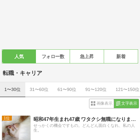
人気
フォロー数
急上昇
新着
転職・キャリア
1〜30位
31〜60位
61〜90位
91〜120位
121〜150位
画像表示
文字表示
1
昭和47年生まれ47歳 ワタクシ無職になりました。
せっかくの機会ですもの。どんどん面白くなれ、私の人
生。