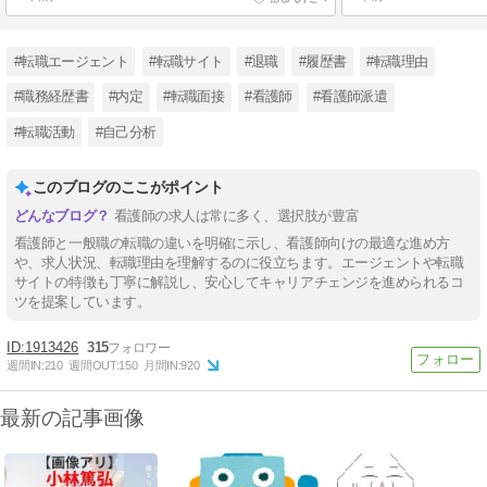
#転職エージェント
#転職サイト
#退職
#履歴書
#転職理由
#職務経歴書
#内定
#転職面接
#看護師
#看護師派遣
#転職活動
#自己分析
このブログのここがポイント
看護師の求人は常に多く、選択肢が豊富
看護師と一般職の転職の違いを明確に示し、看護師向けの最適な進め方
や、求人状況、転職理由を理解するのに役立ちます。エージェントや転職
サイトの特徴も丁寧に解説し、安心してキャリアチェンジを進められるコ
ツを提案しています。
1913426
315
週間IN:
210
週間OUT:
150
月間IN:
920
最新の記事画像