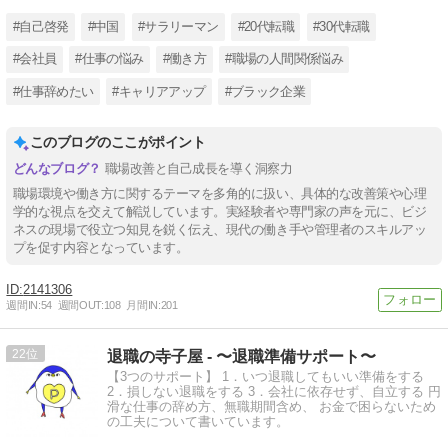
#自己啓発
#中国
#サラリーマン
#20代転職
#30代転職
#会社員
#仕事の悩み
#働き方
#職場の人間関係悩み
#仕事辞めたい
#キャリアアップ
#ブラック企業
このブログのここがポイント
職場改善と自己成長を導く洞察力
職場環境や働き方に関するテーマを多角的に扱い、具体的な改善策や心理
学的な視点を交えて解説しています。実経験者や専門家の声を元に、ビジ
ネスの現場で役立つ知見を鋭く伝え、現代の働き手や管理者のスキルアッ
プを促す内容となっています。
2141306
週間IN:
54
週間OUT:
108
月間IN:
201
22
退職の寺子屋 - 〜退職準備サポート〜
【3つのサポート】 1．いつ退職してもいい準備をする
2．損しない退職をする 3．会社に依存せず、自立する 円
滑な仕事の辞め方、無職期間含め、 お金で困らないため
の工夫について書いています。