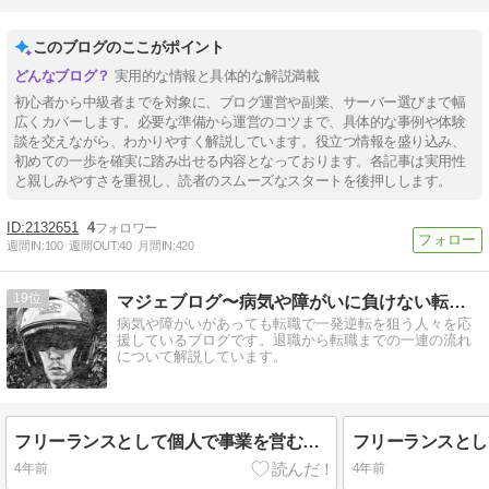
このブログのここがポイント
実用的な情報と具体的な解説満載
初心者から中級者までを対象に、ブログ運営や副業、サーバー選びまで幅
広くカバーします。必要な準備から運営のコツまで、具体的な事例や体験
談を交えながら、わかりやすく解説しています。役立つ情報を盛り込み、
初めての一歩を確実に踏み出せる内容となっております。各記事は実用性
と親しみやすさを重視し、読者のスムーズなスタートを後押しします。
2132651
4
週間IN:
100
週間OUT:
40
月間IN:
420
19
マジェブログ〜病気や障がいに負けない転職活動を応援〜
病気や障がいがあっても転職で一発逆転を狙う人々を応
援しているブログです。退職から転職までの一連の流れ
について解説しています。
フリーランスとして個人で事業を営むという働き方と、メリットとデメリットを解説
4年前
4年前