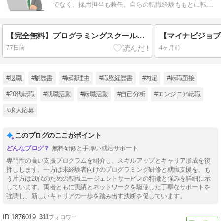
でなく、採用担当も兼任。自らの転職経験ももとに転職
情報を発信しています。
【完全無料】プログラミングスクールは就活支援が手厚い
77日前
4ヶ月前
#退職
#履歴書
#転職理由
#職務経歴書
#内定
#転職面接
#20代転職
#就職活動
#転職活動
#自己分析
#エンジニア転職
#求人応募
このブログのここがポイント
無料研修と手厚い就活サポート
専門性の高い支援プログラムを紹介し、スキルアップとキャリア形成を後
押しします。一方は未経験者向けのプログラミング研修と就職支援を、も
う片方は20代のための転職エージェントサービスの特徴と強みを詳細に示
しています。両者ともに実績とネットワークを駆使した丁寧なサポートを
強調し、新しいキャリアの一歩を踏み出す決断を促しています。
1876019
311