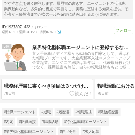
ツや注意点を鋭く解説します。履歴書の書き方、エージェントの活用法、
業界動向など、多角的な視点で深掘りし、実務に直結する知識を提供。初
心者から経験者までが次の一歩を確実に踏み出せるように導きます。
1937807
422
週間IN:
210
週間OUT:
260
月間IN:
970
5
業界特化型転職エージェントに登録するならここ！
某大手転職メディア様から転職の専門家として、選ばれ
た転職ブロガーです。大企業新卒入社⇒スタートアップ
企業起業。エンジニア経験は15年以上。代表取締役だけ
でなく、採用担当も兼任。自らの転職経験ももとに転職
情報を発信しています。
職務経歴書に書くべき項目は３つだけ【不要な項目もお教えします】
78日前
78日前
#転職エージェント
#退職
#履歴書
#転職理由
#職務経歴書
#内定
#転職面接
#転職活動
#特化型転職エージェント
#業界特化型転職エージェント
#自己分析
#求人応募