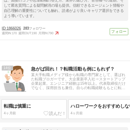
は、面接のコツや志望動機の答え方、業界の選び方、管理職への道筋、そ
して匿名質問による疑問解消の場も提供。信頼できるエージェント情報や
自己理解の重要性についても触れ、読者がより良いキャリア選択をできる
よう導いています。
1866026
283
週間IN:
170
週間OUT:
190
月間IN:
790
14
急がば回れ！？転職活動も例にもれず？
某大手転職メディア様から転職の専門家として、選ばれ
た転職ブロガーです。大企業新卒入社⇒スタートアップ
企業起業。エンジニア経験は15年以上。代表取締役だけ
でなく、採用担当も兼任。自らの転職経験ももとに転職
情報を発信しています。
転職は慎重に
4ヶ月前
4ヶ月前