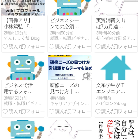
【画像アリ】
ビジネスシー
実質消費支出
小林篤弘 『ク
ンでの必須！
は7カ月連続
ロスロード 〜
食事マナー完
のマイナス、
2時間10分前
2時間50分前
3時間40分前
てんしょく飯 Blog
就職・転職ビギナーズマガジン
初心者向け副業アフィリエイト情報館 InfoShop
救命救急の約
全ガイド
前年同月比
束〜』松谷蓮
3.3%減－6月
役 wiki プロフ
ィール ドラマ
出演まとめ
ビジネスで活
研修ニーズの
文系学生がIT
用するフォー
見つけ方｜経
エンジニアを
ムのタイプと
営課題から研
目指す就活｜
3時間50分前
4時間前
4時間前
就職・転職ビギナーズマガジン
キャリアデザイン・ラボ＠DAI
バビロンのblog
メリット解説
修テーマを決
何を勉強し、
める手順
どのサービス
を使うか