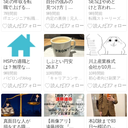
SEの年収を転
自分の強みの
SESはやめと
職で上げるコ
見つけ方｜
けと言われる
ツ｜スキル戦
「強みがわか
理由とは？現
7時間前
9時間前
9時間前
ITエンジニア転職ラボ
内定の裏側｜元人事×元エージェントが明かす転職の本音ブログ
転職ストーリーズ｜エンジニア特化のIT/Web系情報メディア
略と交渉術を
らない」人の
役エンジニア
徹底解説
ための棚卸し
目線で真実を
5ステップを
解説
元人事が解説
HSPの適職と
しぶとい円安
川上産業株式
は？無理なく
26.8.7
会社が10月よ
自分らしく働
りプチプチ株
9時間前
10時間前
10時間前
バビロンのblog
「キャリアコンサルタント、スキルアップ勉強中です！」
初心者向け副業アフィリエイト情報館 InfoShop
ける環境の選
式会社に社名
び方とおすす
変更
め職種
真面目な人が
【画像アリ】
本試験まで93
損をする職場
遠藤雄弥 『豊
日〜模試の解