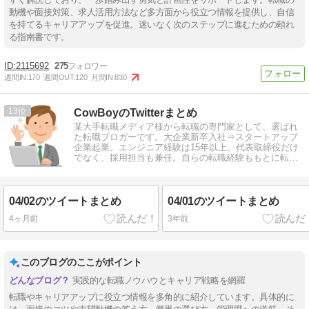
動機や面接対策、求人活用方法など多方面から役立つ情報を提供し、自信
を持てるキャリアアップを促進。迷いなく次のステップに進むための頼れ
る指南書です。
2115692
275
週間IN:
170
週間OUT:
120
月間IN:
830
13
CowBoyのTwitterまとめ
某大手転職メディア様から転職の専門家として、選ばれ
た転職ブロガーです。大企業新卒入社⇒スタートアップ
企業起業。エンジニア経験は15年以上。代表取締役だけ
でなく、採用担当も兼任。自らの転職経験ももとに転職
情報を発信しています。
04/02のツイートまとめ
04/01のツイートまとめ
4ヶ月前
3年前
このブログのここがポイント
実践的な転職ノウハウとキャリア戦略を網羅
転職やキャリアアップに役立つ情報を多角的に紹介しています。具体的に