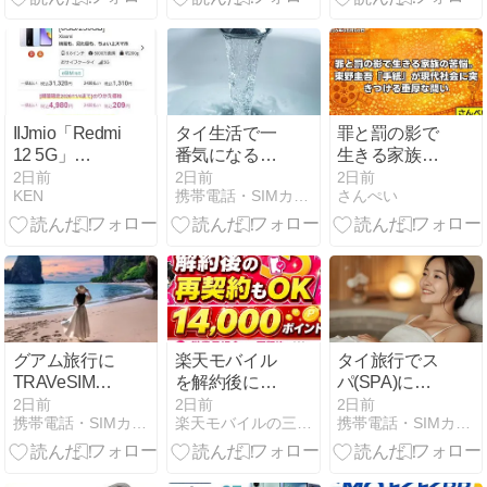
機種変更もお
ャンペーン開
大人のリアル
得
催（ヴィッセ
な感想
ル神戸・楽天
イーグルス）
IIJmio「Redmi
タイ生活で一
罪と罰の影で
12 5G」
番気になる水
生きる家族の
8GB/256GB版
事情！タイ生
苦悩。東野圭
2日前
2日前
2日前
KEN
携帯電話・SIMカードのことならYourmobile研究所
さんぺい
のりかえで本
活の必需品、
吾『手紙』が
体税込4,980
浄水器につい
現代社会に突
円！2026年8
てご紹介！
きつける重厚
月6日現在
な問い
グアム旅行に
楽天モバイル
タイ旅行でス
TRAVeSIMが
を解約後に再
パ(SPA)に行
おすすめ！購
契約するとキ
くなら、まず
2日前
2日前
2日前
携帯電話・SIMカードのことならYourmobile研究所
楽天モバイルの三木谷キャンペーン完全ガイド
携帯電話・SIMカードのことならYourmobile研究所
入から設定ま
ャンペーンは
GoWabiをチェ
でわかりやす
使える?最大
ック！予約も
く解説！グア
14,000ポイン
簡単！