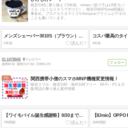
格安SIMに乗り換えて5年程。mineo一筋で子はLINEモバ
イル（なくなりそうですけど）。格安SIM/iPhone関連記
事多め。ブログカスタマイズやAmazonプライムビデオの
ことも書いています。
メンズシェーバー3010S（ブラウン）レビュー| 安くても切れ味文句なし
4年前
4年前
1978849
8
週間IN:
50
週間OUT:
150
月間IN:
270
3
関西携帯小僧のスマホMNP機種変更情報！
格安スマホ・格安SIM・海外SIMフリー・Wi-Fi・PC＆大
阪周辺の乗り換え案件情報
【ワイモバイル誕生感謝祭】9/30まで事務手数料無料・5,000円相当還元・端末一括値下げ
7時間前
16時間前