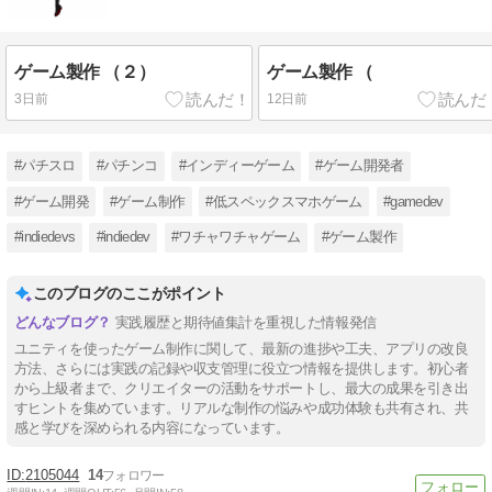
ゲーム製作 （２）
ゲーム製作 （
3日前
12日前
#パチスロ
#パチンコ
#インディーゲーム
#ゲーム開発者
#ゲーム開発
#ゲーム制作
#低スペックスマホゲーム
#gamedev
#indiedevs
#indiedev
#ワチャワチャゲーム
#ゲーム製作
このブログのここがポイント
実践履歴と期待値集計を重視した情報発信
ユニティを使ったゲーム制作に関して、最新の進捗や工夫、アプリの改良
方法、さらには実践の記録や収支管理に役立つ情報を提供します。初心者
から上級者まで、クリエイターの活動をサポートし、最大の成果を引き出
すヒントを集めています。リアルな制作の悩みや成功体験も共有され、共
感と学びを深められる内容になっています。
2105044
14