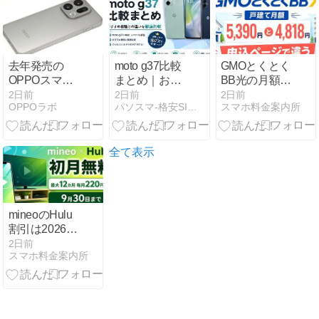
ムで無制限高
トもらう方法
速データ！
【2026年8月
最新】
去年発売の
moto g37比較
GMOとくとく
OPPOスマ
まとめ｜おす
BB光の月額は
ホ、1万円値
すめ6機種と
5,390円か
2日前
2日前
2日前
OPPOラボ
パソスマ-格安SIMで節約生活を始めよう！
スマホ料金案内所
上げされる
の違いを徹底
4,818円か｜申
比較【2026年
込ページの違
最新版】
い
全て表示
mineoのHulu
割引は2026年
9月30日まで
2日前
スマホ料金案内所
｜初月無料・
月220円引き