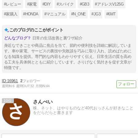
#レビュー
#家電
#DIY
#スパイク
#GB3
#アドレスV125G
#家購入
#HONDA
#マニュアル
#N_ONE
#JG3
#6MT
このブログのここがポイント
日常の生活改善と裏ワザ紹介
身近なできごとや商品に焦点を当て、節約や便利技を詳細に解説していま
す。車や家電、サービスの裏技や失敗談を巧みに取り入れ、読めばために
なる知識を提供。専門的な内容もわかりやすく伝え、日常生活の質を高め
る工夫を具体例とともに紹介しています。さりげなく気付きを促す文章が
特徴です。
16961
2
週間IN:
6
週間OUT:
32
月間IN:
44
10
さんぺい
株、ネット、はやりものなど40代おっさんが好きなこと
をだらだらと書きます