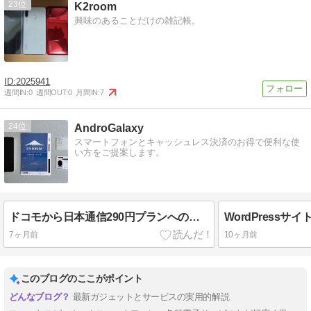
23
K2room
興味のあることだけの雑記帳。
2025941
週間IN:
0
週間OUT:
0
月間IN:
7
24
AndroGalaxy
スマートフォンとキャッシュレス決済のお得で便利な使
い方をご提案します。
ドコモから日本通信290円プランへの即日MNP手順を画像で解説
7ヶ月前
10ヶ月前
このブログのここがポイント
最新ガジェットとサービスの実用的解説