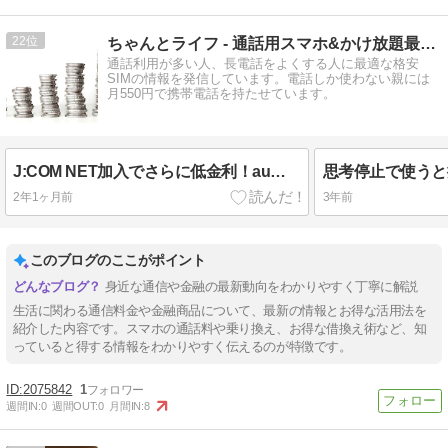
22
ちゃんとライフ - 通話用スマホ&かけ放題最安を見つける！
通話利用が多い人、長電話をよくする人に最適な格安
SIMの情報を発信しています。電話しか使わない親には
月550円で携帯電話を持たせています。
J:COM NET加入でさらに低金利！auじぶん銀行住宅ローン借換え術
2年1ヶ月前
3年前
このブログのここがポイント
身近な通信や金融の最新動向をわかりやすく丁寧に解説
生活に関わる通信料金や金融商品について、最新の情報とお得な活用法を
紹介した内容です。スマホの通話料や乗り換え、お得な借換え術など、知
っていると得する情報をわかりやすく伝えるのが特徴です。
2075842
1
週間IN:
0
週間OUT:
0
月間IN:
8