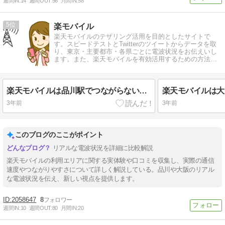
週間IN:
14
週間OUT:
56
月間IN:
58
5
楽モバイル
楽天モバイルのテザリング活用を目的としたサイトで
す。スピードテストとTwitterのツイートからデータを取
り、東京・主要都市・各県ごとに電波状況をお伝えいし
ます。また、楽天モバイルを有効活用するための方法や
注意点もお伝えします。
楽天モバイルは品川駅でつながらないとの噂は本当なのか？！実際に計測してみた！
3年前
3年前
このブログのここがポイント
リアルな電波状況を詳細に比較解説
楽天モバイルの利用エリアに関する実体験や口コミを収集し、実際の通信
速度やつながりやすさについて詳しく解説している。品川や大阪のリアル
な電波状況を伝え、新しい視点を提供します。
2058647
8
週間IN:
10
週間OUT:
80
月間IN:
20