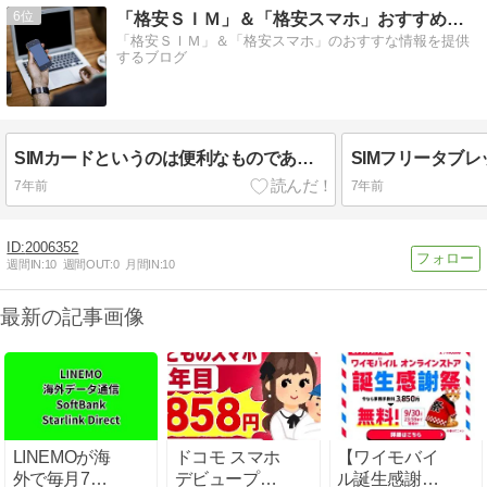
6
「格安ＳＩＭ」＆「格安スマホ」おすすめ情報ブログ
「格安ＳＩＭ」＆「格安スマホ」のおすすな情報を提供
するブログ
SIMカードというのは便利なものであり…
SIMフリータブ
7年前
7年前
2006352
週間IN:
10
週間OUT:
0
月間IN:
10
最新の記事画像
LINEMOが海
ドコモ スマホ
【ワイモバイ
外で毎月7日
デビュープラ
ル誕生感謝