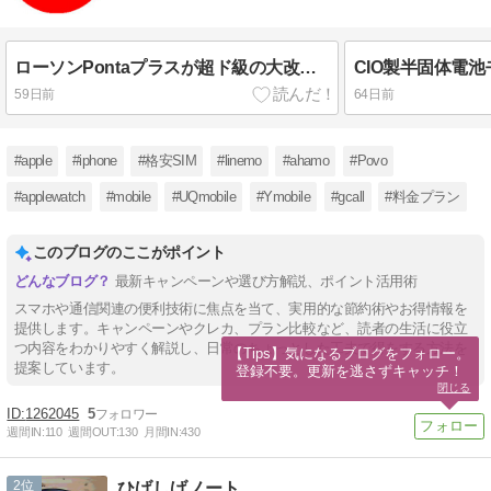
ローソンPontaプラスが超ド級の大改悪～ポイント大幅減必至！メリットほぼ消滅の真相とは？
59日前
64日前
#apple
#iphone
#格安SIM
#linemo
#ahamo
#Povo
#applewatch
#mobile
#UQmobile
#Ymobile
#gcall
#料金プラン
このブログのここがポイント
最新キャンペーンや選び方解説、ポイント活用術
スマホや通信関連の便利技術に焦点を当て、実用的な節約術やお得情報を
提供します。キャンペーンやクレカ、プラン比較など、読者の生活に役立
つ内容をわかりやすく解説し、日常のちょっとした工夫で得をする方法を
【Tips】気になるブログをフォロー。

提案しています。
登録不要。更新を逃さずキャッチ！
閉じる
1262045
5
週間IN:
110
週間OUT:
130
月間IN:
430
2
ひげしげノート