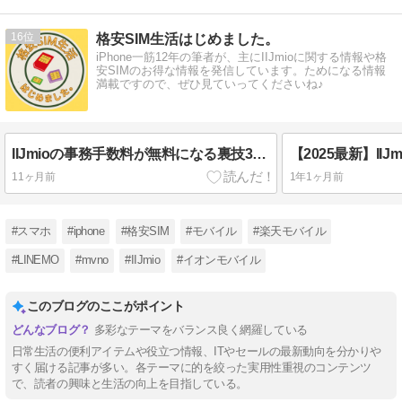
16
格安SIM生活はじめました。
iPhone一筋12年の筆者が、主にIIJmioに関する情報や格
安SIMのお得な情報を発信しています。ためになる情報
満載ですので、ぜひ見ていってくださいね♪
IIJmioの事務手数料が無料になる裏技3つを伝授！初期費用を抑えたい人は必見！
11ヶ月前
1年1ヶ月前
#スマホ
#iphone
#格安SIM
#モバイル
#楽天モバイル
#LINEMO
#mvno
#IIJmio
#イオンモバイル
このブログのここがポイント
多彩なテーマをバランス良く網羅している
日常生活の便利アイテムや役立つ情報、ITやセールの最新動向を分かりや
すく届ける記事が多い。各テーマに的を絞った実用性重視のコンテンツ
で、読者の興味と生活の向上を目指している。