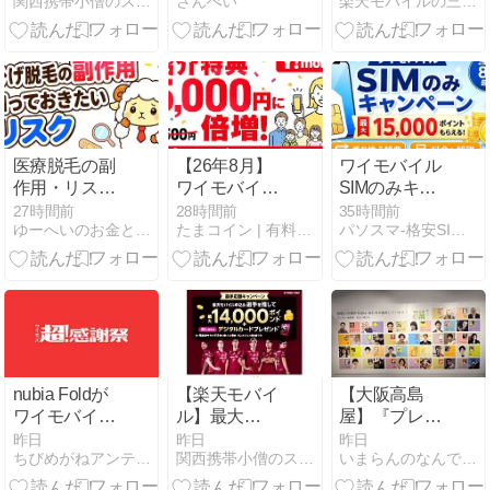
関西携帯小僧のスマホMNP機種変更情報！
さんぺい
楽天モバイルの三木谷キャンペーン完全ガイド
Z Fold8・
家を翻弄する
ャンペーンは
Ultra・Z Flip8
暗号資産市場
ハズレなし!最
発売 174,980
のリアル
大10万ポイン
円～
トの条件を解
説【2026年8
月最新】
医療脱毛の副
【26年8月】
ワイモバイル
作用・リスク
ワイモバイル
SIMのみキャ
を解説｜ひげ
紹介キャンペ
ンペーン
27時間前
28時間前
35時間前
ゆーへいのお金と時短ラボ
たまコイン | 有料級の優良ブログを目指す
パソスマ-格安SIMで節約生活を始めよう！
脱毛で起こり
ーンが5000円
【2026年8
うるトラブル
に！条件と回
月】最大
と対処法
線上限
15,000ポイン
ト｜料金・乗
り換え特典を
解説
nubia Foldが
【楽天モバイ
【大阪高島
ワイモバイル
ル】最大
屋】『プレバ
で実質26,040
14,000ポイン
ト才能アリ
昨日
昨日
昨日
ちびめがねアンテナ｜最新ガジェットのレビューブログ
関西携帯小僧のスマホMNP機種変更情報！
いまらんのなんでも日記
円に値下げ！
ト還元！推し
展』へ！株主
超！感謝祭で
選手を応援キ
優待で得する