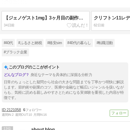
【ジェノゲスト1mg】3ヶ月目の副作用レビュー｜体は慣れてきた。でも頭痛、お前はまだおるんか
34日前
62日前
#40代
#ふるさと納税
#格安sim
#40代の暮らし
#転職活動
#ブラック企業
このブログのここがポイント
身近なテーマを具体的に深掘る分析力
日常のちょっとした疑問から社会の大きな問題までを丁寧かつ明快に解説
します。節約術や副業のコツ、医療や金融など幅広いジャンルを扱いなが
らも、気軽に読める親しみやすさとためになる実体験を重視した内容が特
徴です。
2121058
6
週間IN:
2
週間OUT:
10
月間IN:
16
13
about blog