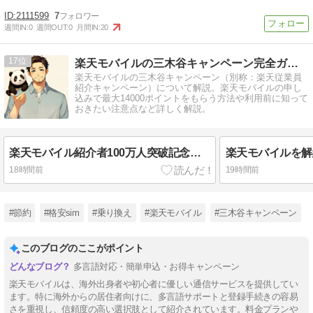
2111599
7
週間IN:
0
週間OUT:
0
月間IN:
20
17
楽天モバイルの三木谷キャンペーン完全ガイド
楽天モバイルの三木谷キャンペーン（別称：楽天従業員
紹介キャンペーン）について解説。楽天モバイルの申し
込みで最大14000ポイントをもらう方法や利用前に知って
おきたい注意点など詳しく解説。
楽天モバイル紹介者100万人突破記念キャンペーンはハズレなし!最大10万ポイントの条件を解説【2026年8月最新】
18時間前
19時間前
#節約
#格安sim
#乗り換え
#楽天モバイル
#三木谷キャンペーン
このブログのここがポイント
多言語対応・簡単申込・お得キャンペーン
楽天モバイルは、海外出身者や初心者に優しい通信サービスを提供してい
ます。特に海外からの居住者向けに、多言語サポートと登録手続きの容易
さを重視し、信頼度の高い選択肢として紹介されています。料金プランや