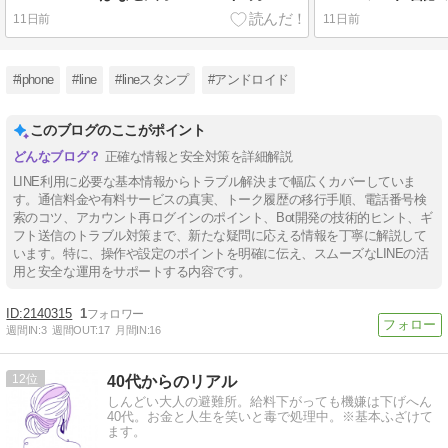
11日前
11日前
#iphone
#line
#lineスタンプ
#アンドロイド
このブログのここがポイント
正確な情報と安全対策を詳細解説
LINE利用に必要な基本情報からトラブル解決まで幅広くカバーしていま
す。通信料金や有料サービスの真実、トーク履歴の移行手順、電話番号検
索のコツ、アカウント再ログインのポイント、Bot開発の技術的ヒント、ギ
フト送信のトラブル対策まで、新たな疑問に応える情報を丁寧に解説して
います。特に、操作や設定のポイントを明確に伝え、スムーズなLINEの活
用と安全な運用をサポートする内容です。
2140315
1
週間IN:
3
週間OUT:
17
月間IN:
16
12
40代からのリアル
しんどい大人の避難所。給料下がっても機嫌は下げへん
40代。お金と人生を笑いと毒で処理中。※基本ふざけて
ます。