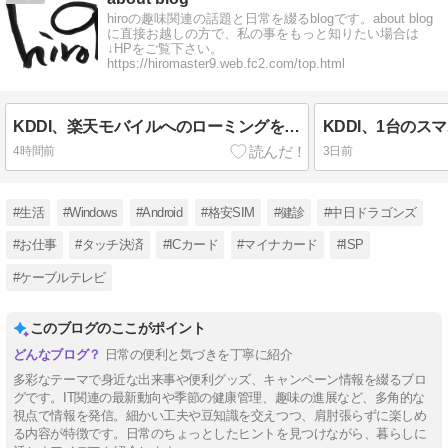
hiroの趣味関連の話題と日常を綴るblogです。about blog
に直接お越しの方で、私の事をもっと知りたい場合は
↓HPをご覧下さい。
https://hiromaster9.web.fc2.com/top.html
KDDI、楽天モバイルへのローミングを9月末で終了。
4時間前
3日前
#生活
#Windows
#Android
#格安SIM
#健診
#中日ドラゴンズ
#お仕事
#タッチ決済
#ICカード
#マイナカード
#ISP
#ケーブルテレビ
このブログのここがポイント
日常の便利と気づきを丁寧に紹介
多彩なテーマで身近な出来事や便利グッズ、キャンペーン情報を綴るブロ
グです。IT関連の最新動向や季節の健康管理、趣味の進展など、多角的な
視点で情報を発信。細かい工夫や豆知識を交えつつ、肩肘張らずに楽しめ
る内容が特徴です。日常のちょっとしたヒントを見つけながら、暮らしに