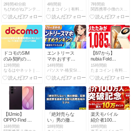
間無制限に！
ン U15は1年
祭】9/30まで
2時間40分前
4時間前
7時間前
ちびめがねアンテナ｜最新ガジェットのレビューブログ
たまコイン | 有料級の優良ブログを目指す
関西携帯小僧のスマホMNP機種変更情報！
9月から衛星
目858円？親
事務手数料無
通信も追加料
子割の条件と
料・5,000円相
金なし！
落とし穴
当還元・端末
一括値下げ
ドコモのSIM
エントリース
【8/7から】
のみ契約の審
マホ おすすめ
nubia Foldが
査時間はどれ
ランキング
実質月額1,085
12時間前
14時間前
15時間前
なるはやネット | 少しでも速い回線を、なるべく早く。
パソスマ-格安SIMで節約生活を始めよう！
たまコイン | 有料級の優良ブログを目指す
くらい？スム
【2026年最新
円でレンタル
ーズに開通さ
版】 コスパ最
できる。ワイ
せるためのコ
強の人気モデ
モバイルの折
ツを解説
ルを徹底比較
りたたみスマ
ホがキャンペ
ーン対象に。
【IIJmio】
「絶対売らな
楽天モバイル
OPPO Find X9
い」男の撤
紹介者100万
Ultra・Galaxy
回。巨額投資
人突破記念キ
16時間前
18時間前
18時間前