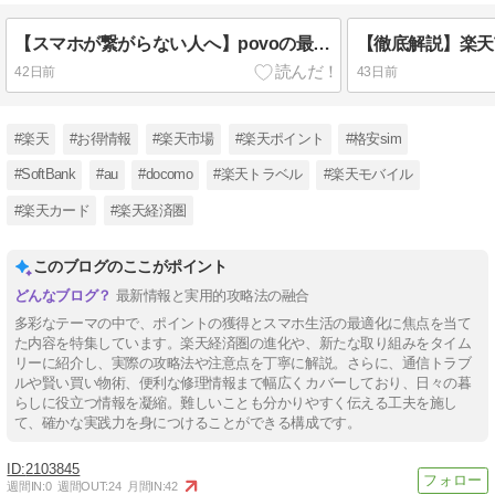
【スマホが繋がらない人へ】povoの最強デュアルSIM運用！今なら4,000円分もらえる裏ワザ
42日前
43日前
#楽天
#お得情報
#楽天市場
#楽天ポイント
#格安sim
#SoftBank
#au
#docomo
#楽天トラベル
#楽天モバイル
#楽天カード
#楽天経済圏
このブログのここがポイント
最新情報と実用的攻略法の融合
多彩なテーマの中で、ポイントの獲得とスマホ生活の最適化に焦点を当て
た内容を特集しています。楽天経済圏の進化や、新たな取り組みをタイム
リーに紹介し、実際の攻略法や注意点を丁寧に解説。さらに、通信トラブ
ルや賢い買い物術、便利な修理情報まで幅広くカバーしており、日々の暮
らしに役立つ情報を凝縮。難しいことも分かりやすく伝える工夫を施し
て、確かな実践力を身につけることができる構成です。
2103845
週間IN:
0
週間OUT:
24
月間IN:
42