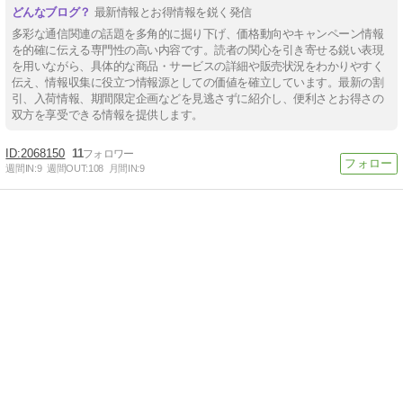
最新情報とお得情報を鋭く発信
多彩な通信関連の話題を多角的に掘り下げ、価格動向やキャンペーン情報
を的確に伝える専門性の高い内容です。読者の関心を引き寄せる鋭い表現
を用いながら、具体的な商品・サービスの詳細や販売状況をわかりやすく
伝え、情報収集に役立つ情報源としての価値を確立しています。最新の割
引、入荷情報、期間限定企画などを見逃さずに紹介し、便利さとお得さの
双方を享受できる情報を提供します。
2068150
11
週間IN:
9
週間OUT:
108
月間IN:
9