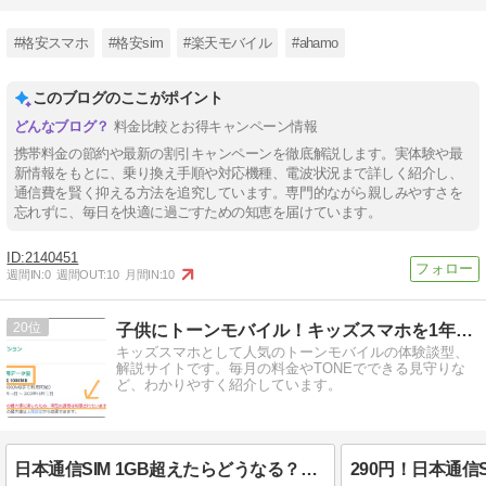
#格安スマホ
#格安sim
#楽天モバイル
#ahamo
このブログのここがポイント
料金比較とお得キャンペーン情報
携帯料金の節約や最新の割引キャンペーンを徹底解説します。実体験や最
新情報をもとに、乗り換え手順や対応機種、電波状況まで詳しく紹介し、
通信費を賢く抑える方法を追究しています。専門的ながら親しみやすさを
忘れずに、毎日を快適に過ごすための知恵を届けています。
2140451
週間IN:
0
週間OUT:
10
月間IN:
10
20
子供にトーンモバイル！キッズスマホを1年使った我が家の体験談
キッズスマホとして人気のトーンモバイルの体験談型、
解説サイトです。毎月の料金やTONEでできる見守りな
ど、わかりやすく紹介しています。
日本通信SIM 1GB超えたらどうなる？GPSもライン通話もできるやん！