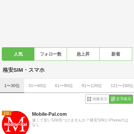
人気
フォロー数
急上昇
新着
格安SIM・スマホ
1〜30位
31〜60位
61〜90位
91〜120位
121〜150位
画像表示
文字表示
1
Mobile-Pal.com
速くて安いSIM見つけませんか？格安SIMとiPhoneのは
なし