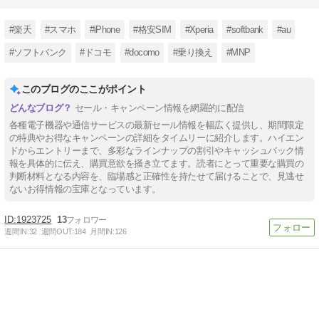
#楽天
#スマホ
#iPhone
#格安SIM
#Xperia
#softbank
#au
#ソフトバンク
#ドコモ
#docomo
#乗り換え
#MNP
このブログのここがポイント
セール・キャンペーン情報を網羅的に配信
各種電子機器や通信サービスの最新セール情報を幅広く提供し、期間限定
の特典やお得なキャンペーンの詳細をタイムリーに紹介します。ハイエン
ドからエントリーまで、多彩なラインナップの割引やキャッシュバック情
報を具体的に伝え、購買意欲を掻き立てます。読者にとって重要な購買の
判断材料となる内容を、臨場感と正確性を持たせて届けることで、見逃せ
ないお得情報の宝庫となっています。
1923725
13
週間IN:
32
週間OUT:
184
月間IN:
126