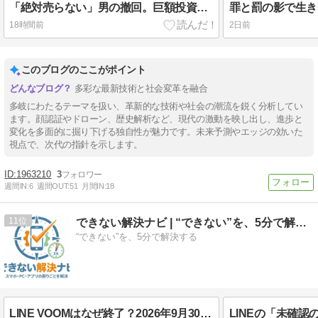
「絶対売らない」男の撤回。巨額投資家を翻弄する暗号資産市場のリアル
18時間前
2日前
このブログのここがポイント
多彩な最新技術と社会変革を融合
多岐にわたるテーマを扱い、革新的な技術や社会の潮流を鋭く分析してい
ます。顔認証やドローン、歴史解析など、現代の激動を映し出し、進歩と
変化を多面的に掘り下げる独自性が魅力です。未来予測やエッジの効いた
視点で、次代の指針を示します。
1963210
3
週間IN:
6
週間OUT:
51
月間IN:
18
11
できない解決ナビ | “できない”を、5分で解決する
“できない”を、5分で解決する
LINE VOOMはなぜ終了？2026年9月30日までに投稿を保存する方法