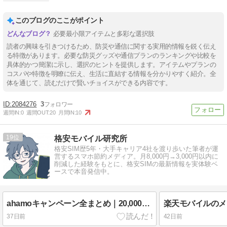
このブログのここがポイント
必要最小限アイテムと多彩な選択肢
読者の興味を引きつけるため、防災や通信に関する実用的情報を鋭く伝え
る特徴があります。必要な防災グッズや通信プランのランキングや比較を
具体的かつ簡潔に示し、選択のヒントを提供します。アイテムやプランの
コスパや特徴を明瞭に伝え、生活に直結する情報を分かりやすく紹介。全
体を通じて、読むだけで賢いチョイスができる内容です。
2084276
3
週間IN:
0
週間OUT:
20
月間IN:
10
19
格安モバイル研究所
格安SIM歴5年・大手キャリア4社を渡り歩いた筆者が運
営するスマホ節約メディア。月8,000円→3,000円以内に
削減した経験をもとに、格安SIMの最新情報を実体験ベ
ースで本音発信中。
ahamoキャンペーン全まとめ｜20,000pt乗り換え特典を状況別に最速診断
37日前
42日前