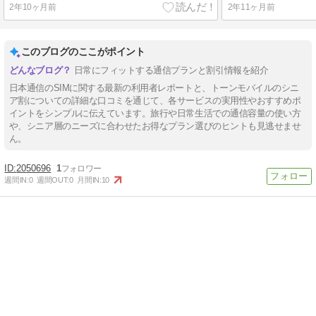
2年10ヶ月前
2年11ヶ月前
このブログのここがポイント
日常にフィットする通信プランと割引情報を紹介
日本通信のSIMに関する最新の利用者レポートと、トーンモバイルのシニ
ア割についての詳細な口コミを通じて、各サービスの実用性やおすすめポ
イントをシンプルに伝えています。旅行や日常生活での通信容量の使い方
や、シニア層のニーズに合わせたお得なプラン選びのヒントも見逃せませ
ん。
2050696
1
週間IN:
0
週間OUT:
0
月間IN:
10