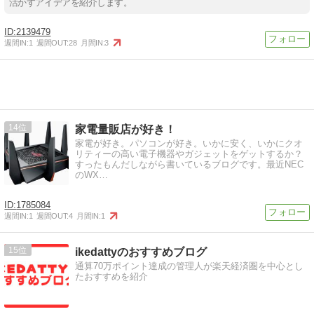
活かすアイデアを紹介します。
2139479
週間IN:
1
週間OUT:
28
月間IN:
3
14
家電量販店が好き！
家電が好き。パソコンが好き。いかに安く、いかにクオ
リティーの高い電子機器やガジェットをゲットするか？
すったもんだしながら書いているブログです。最近NEC
のWX…
1785084
週間IN:
1
週間OUT:
4
月間IN:
1
15
ikedattyのおすすめブログ
通算70万ポイント達成の管理人が楽天経済圏を中心とし
たおすすめを紹介