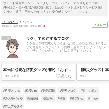
ポイント還元キャンペーンにより、コストパフォーマンスも魅力です。
APN設定不要や住宅の選択肢も広く、始めやすさを追求したサービス設計
を行い、通信に不安を抱える人々に安心感をもたらしています。
2124715
7
週間IN:
0
週間OUT:
180
月間IN:
10
18
ラクして節約するブログ
２５歳世帯年収600万のくまおが楽天経済圏で生活するこ
とで月貯金２万から１０万円以上貯金できるようになっ
た「苦しくない節約」の方法を発信しています。
本当に必要な防災グッズが揃う！おすすめ防災セット3選！
1年11ヶ月前
2年前
#格安スマホ
#格安sim
#通信回線
#楽天ブログ
#楽しい節約
#楽天モバイル
#通信費
#節約術
#格安
#格安シム
#mineo
#デュアルSIM