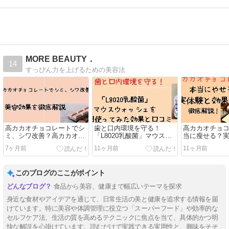
MORE BEAUTY．
14
すっぴん力を上げるための美容法
高カカオチョコレートでシ
歯と口内環境を守る！
高カカオチョ
ミ、シワ改善？高カカオチ
「L8020乳酸菌」マウスウ
当に瘦せる？
ョコレートの美容効果を徹
ォッシュを1ヶ月使ってみ
を徹底解説！
7ヶ月前
11ヶ月前
11ヶ月前
底解説
た効果と口コミ
このブログのここがポイント
食品から美容、健康まで幅広いテーマを探求
身近な食材やアイデアを通じて、日常生活の美と健康を追求する情報を届
けています。特に美容や体調管理に役立つ「スーパーフード」や効率的な
セルフケア法、生活の質を高めるテクニックに焦点を当て、具体的かつ明
快な解説を心掛けています。読むだけで実践できる実用性と、興味をそそ