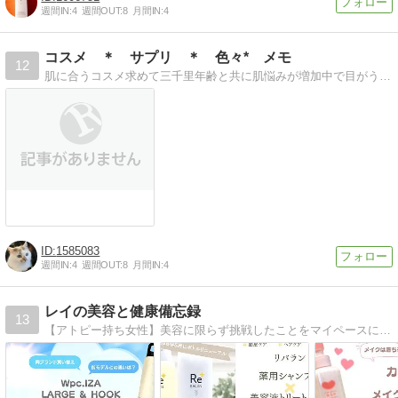
週間IN:
4
週間OUT:
8
月間IN:
4
コスメ ＊ サプリ ＊ 色々* メモ
12
肌に合うコスメ求めて三千里年齢と共に肌悩みが増加中で目がうつろ！
1585083
週間IN:
4
週間OUT:
8
月間IN:
4
レイの美容と健康備忘録
13
【アトピー持ち女性】美容に限らず挑戦したことをマイペースに発信しています。歯列矯正やICL（眼内コンタクトレンズ）手術済です。体験記も投稿しています。