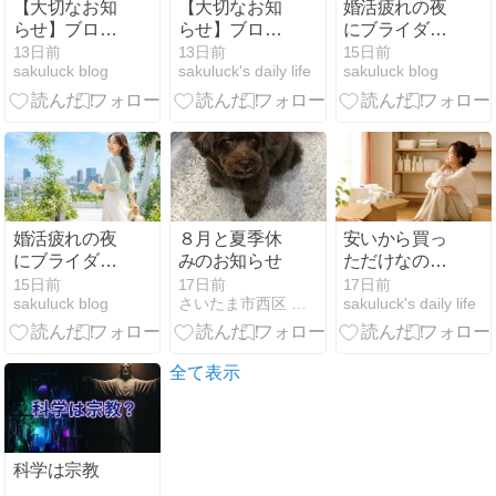
【大切なお知
【大切なお知
婚活疲れの夜
らせ】ブログ
らせ】ブログ
にブライダル
を移転しまし
を新しいサイ
フェアが刺さ
13日前
13日前
15日前
sakuluck blog
sakuluck's daily life
sakuluck blog
た｜新しい
トへ移転しま
った、一人で
URLのご案内
す
見つけた「隣
の席が埋まる
未来」
婚活疲れの夜
８月と夏季休
安いから買っ
にブライダル
みのお知らせ
ただけなのに
フェアが刺さ
苦しくなっ
15日前
17日前
17日前
sakuluck blog
さいたま市西区 清河寺・街のパーマ屋 ・ 美容室 PIAN…
sakuluck's daily life
った、一人で
た、日用品の
見つけた「隣
買いすぎに隠
の席が埋まる
れていた本音
未来」
全て表示
科学は宗教