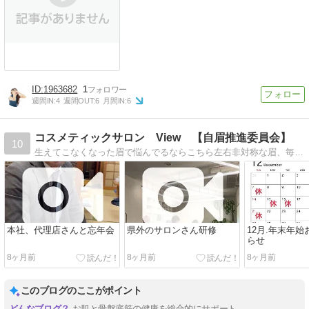
1963682
1
週間IN:
4
週間OUT:
6
月間IN:
6
コスメティックサロン View 【自眉推進委員会】
10
生えてこなくなった眉で悩んでるならこちら左右非対称な眉、毎朝描くのがつらい。そんな悩み、解決します。
本社、代理店さんと忘年会
県外のサロンさん研修
12月.年末年
らせ
8ヶ月前
8ヶ月前
8ヶ月前
このブログのここがポイント
お肌と骨盤底筋の健康を総合的にサポート