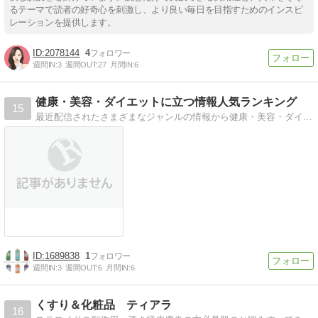
るテーマで読者の好奇心を刺激し、より良い毎日を目指すためのインスピ
レーションを提供します。
2078144
4
週間IN:
3
週間OUT:
27
月間IN:
6
健康・美容・ダイエットに立つ情報人気ランキング
15
最近配信されたさまざまなジャンルの情報から健康・美容・ダイエットなどあなたの生活に役立つ（かもしれない？） ネタの人気ランキングをピックアップ。
1689838
1
週間IN:
3
週間OUT:
6
月間IN:
6
くすり＆化粧品 ティアラ
16