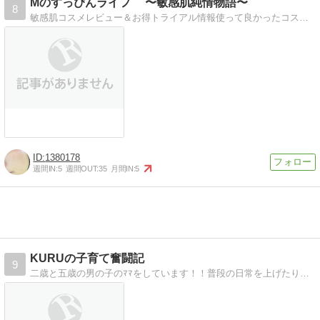
Mのすっぴんライフ 〜敏感肌純情物語〜
8
敏感肌コスメレビュー＆お得トライアル情報使って良かったコスメを敏感肌と美容効果の視点でレビュー！無料サンプルや割引情報も
1380178
週間IN:
5
週間OUT:
35
月間IN:
5
KURUの子育て奮闘記
9
二歳と五歳の男の子のﾏﾏをしています！！普段の日常を上げたり最近気になる美容商品や趣味など紹介していきます！！