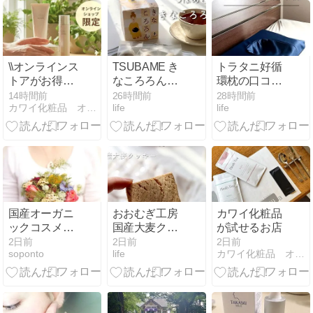
\\オンラインス
TSUBAME き
トラタニ好循
トアがお得！
なころろんは
環枕の口コミ
12.000円以上
きな粉のブー
｜ 低めの枕に
14時間前
26時間前
28時間前
カワイ化粧品 オフィシャルブログ
life
life
のご購入でク
ルドネージュ
頭がフィット
ーポンプレゼ
♡さくほろ美
する
ント//
味しかった
国産オーガニ
おおむぎ工房
カワイ化粧品
ックコスメの
国産大麦クッ
が試せるお店
トライアルセ
キーは、香ば
2日前
2日前
2日前
soponto
life
カワイ化粧品 オフィシャルブログ
ット7選｜敏
しく「サク
感肌の方も気
ッ」「ほろ
軽に試せる人
っ」とした食
気ブランド比
感で美味しい
較