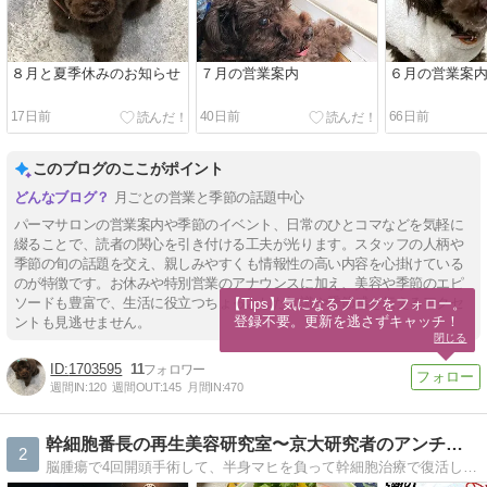
８月と夏季休みのお知らせ
７月の営業案内
６月の営業案
17日前
40日前
66日前
このブログのここがポイント
月ごとの営業と季節の話題中心
パーマサロンの営業案内や季節のイベント、日常のひとコマなどを気軽に
綴ることで、読者の関心を引き付ける工夫が光ります。スタッフの人柄や
季節の旬の話題を交え、親しみやすくも情報性の高い内容を心掛けている
のが特徴です。お休みや特別営業のアナウンスに加え、美容や季節のエピ
ソードも豊富で、生活に役立つちょっとした知識や季節感を伝えるアクセ
【Tips】気になるブログをフォロー。

登録不要。更新を逃さずキャッチ！
ントも見逃せません。
閉じる
1703595
11
週間IN:
120
週間OUT:
145
月間IN:
470
幹細胞番長の再生美容研究室〜京大研究者のアンチエイジング〜
2
脳腫瘍で4回開頭手術して、半身マヒを負って幹細胞治療で復活した研究者が、闘病しながら、再生医療の成分を配合したした若返り美容液を開発する過程を発信しています。再生医療を世に広めるために美容液の開発・販売と平行して医師免許取得も目指しています