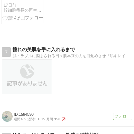
17日前
幹細胞番長の再生美容研究室〜京大研究者のアンチエイジング〜
憧れの美肌を手に入れるまで
7
肌トラブルに悩まされる日々肌本来の力を目覚めさせ『肌キレイ』と言ってもらえるような美肌を目指してます。
1594590
週間IN:
5
週間OUT:
15
月間IN:
20