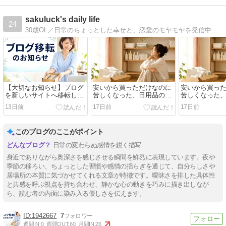
sakuluck's daily life
24
30歳OL／日常のちょっとした幸せと、恋愛のモヤモヤを発信中。自分らしい生き方を模索しています。
【大切なお知らせ】ブログ
安いから買っただけなのに
安いから買っ
を新しいサイトへ移転しま
苦しくなった、日用品の買
苦しくなった
す
いすぎに隠れていた本音
いすぎに隠れ
13日前
17日前
17日前
このブログのここがポイント
日常の変わらぬ感情を鋭く描写
身近でありながら奥深さを感じさせる瞬間を鮮烈に表現しています。夜や
季節の移ろい、ちょっとした習慣や感情の揺らぎを通じて、自分らしさや
居場所の本質に気づかせてくれる文章が特徴です。曖昧さを排した具体性
と共感を呼ぶ視点を持ち合わせ、静かな心の動きを巧みに描き出しなが
ら、読む者の内面に染み入る優しさを伝えます。
1942667
7
週間IN:
0
週間OUT:
60
月間IN:
26