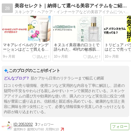
美容セレクト｜納得して選べる美容アイテムをご紹介します。
28
スキンケア・ヘアケア・インナーケアなどの美容アイテムについて、話題性や口コミだけに流されず、成分や特徴、使用シーンなどをもとに、できるだけ納得して選べるような視点を大切に紹介しています。
マキアレイベルのファンデ
キヌユイ美容液の口コミで
トリピュア バ
ーションはどこで買える？
語られた、40代の敏感肌女
はどこで売っ
慎重派の女性が選んでいる
性がリピートする理由！
たくない人が
9ヶ月前
10ヶ月前
10ヶ月前
購入場所はココ！
のはココ！
このブログのここがポイント
肌ケアから日常のリテラシーまで幅広く網羅
口コミや売り場情報、使用コツなど実用的な内容を丁寧に解説し、読者の
疑問や不安をやわらげる親しみやすいトーンで展開されている。スキンケ
アアイテムの選び方や効果的な使い方、購入のコツなど実生活に役立つ情
報が豊富に盛り込まれ、信頼感と親近感を高めている。健康的な生活と美
容に興味を持つ女性にとって、必要な情報収集や見直しのきっかけとなる
内容が織り込まれている。
2053202
3
週間IN:
0
週間OUT:
60
月間IN:
10