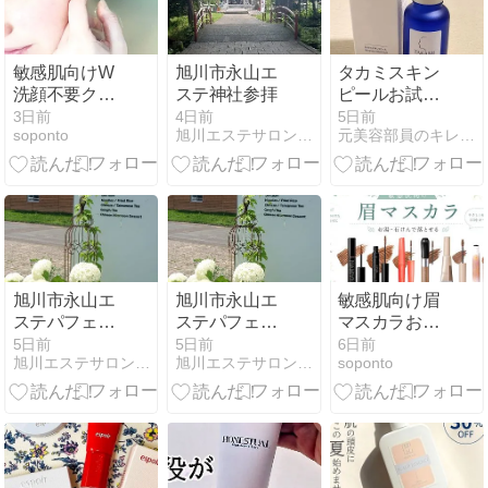
敏感肌向けW
旭川市永山エ
タカミスキン
洗顔不要クレ
ステ神社参拝
ピールお試し
ンジング9選
レポート
3日前
4日前
5日前
soponto
旭川エステサロンボシュメル
元美容部員のキレイの小部屋。
｜オイル・バ
ームなどタイ
プ別で徹底比
較【2026】
旭川市永山エ
旭川市永山エ
敏感肌向け眉
ステパフェ
ステパフェ
マスカラおす
(笑)
(笑)
すめ6選！お
5日前
5日前
6日前
旭川エステサロンボシュメル
旭川エステサロンボシュメル
soponto
湯・石けんで
落とせる低刺
激タイプ