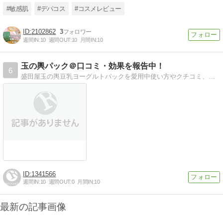
#敏感肌
#デパコス
#コスメレビュー
2102862
3
週間IN:
10
週間OUT:
10
月間IN:
10
玉の輿パック＠口コミ・効果を報告中！
6
盛田屋玉の輿豆乳ヨーグルトパックを愛用中使い方やクチコミ、効果、お得な情報を更新
1341566
週間IN:
10
週間OUT:
0
月間IN:
10
最新の記事画像