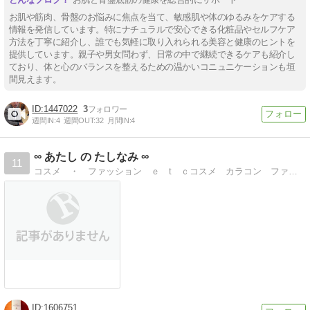
お肌や筋肉、骨盤のお悩みに焦点を当て、敏感肌や体のゆるみをケアする
情報を発信しています。特にナチュラルで安心できる化粧品やセルフケア
方法を丁寧に紹介し、誰でも気軽に取り入れられる美容と健康のヒントを
提供しています。親子や男女問わず、日常の中で継続できるケアも紹介し
ており、体と心のバランスを整えるための温かいコニュニケーションも垣
間見えます。
1447022
3
週間IN:
4
週間OUT:
32
月間IN:
4
∞ あたし の たしなみ ∞
11
コスメ ・ ファッション ｅ t ｃコスメ カラコン ファッションなど、画像と動画でレビューするブログ
1606751