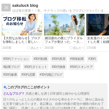
sakuluck blog
26
ほぼ毎日更新！！私、サクラックの思いをブログにつづっています。役に立つこともたくさんあると思いますので、ぜひ一度お越しください。お待ちしております！！
【大切なお知らせ】ブログ
婚活疲れの夜にブライダル
女友達のイン
を移転しました｜新しい
フェアが刺さった、一人で
トした夜｜結
URLのご案内
見つけた「隣の席が埋まる
のがつらい私
13日前
15日前
17日前
未来」
の距離感
#30代ファッション
#30代転職
#30代美容
#簡単副業
#30代
#副業ブログ
#30代ダイエット
#30代独身
#30代スキンケア
#30代健康
#30代恋愛
#30代雑記ブログ
このブログのここがポイント
共感と癒しを誘う日常描写と細やかな心理描写
日々のちょっとした心の動きやささやかな幸せをテーマに、静かに染み込
む文章で綴られています。各記事は、自身の内面の変化や感情の揺れを丁
寧に描写し、読者にそっと寄り添う語り口が特徴です。身近な何気ない出