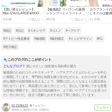
【買い替えレビュー】
【敏感肌】リバランの薬用
カウブランド
Wpc.IZAのLARGE&HOOK
シャンプーとトリートメン
しオイルは敏
を使用！｜軽量で大きめ晴
トをレビュー｜香り・泡立
やすい？ミル
21日前
69日前
4ヶ月前
雨兼用日傘♪
ち・使用感を紹介！
じた？
#雑記
#日記
#スキンケア
#コスメ
#ヘアケア
#アトピー性皮膚炎
#敏感肌
#歯列矯正
#インビザライン
#ICL
#視力矯正
このブログのここがポイント
肌にやさしい低刺激＆高効果が魅力
敏感肌のためのコスメやスキンケア、ヘアケアアイテムのレビューを中心
に展開しています。専門的な知識を織り交ぜながらも、わかりやすく具体
的な感想や比較情報を伝えることで、実際に試したくなるような親近感を
持たせています。商品選びに迷う方にとって、安心して参考にできる貴重
な情報が満載です。自己流の悩み解決や、より良いケアアイテムを見つけ
たい方に向けた、役立つ見解とおすすめを丁寧に発信しています。
2106123
6
週間IN:
3
週間OUT:
66
月間IN:
9