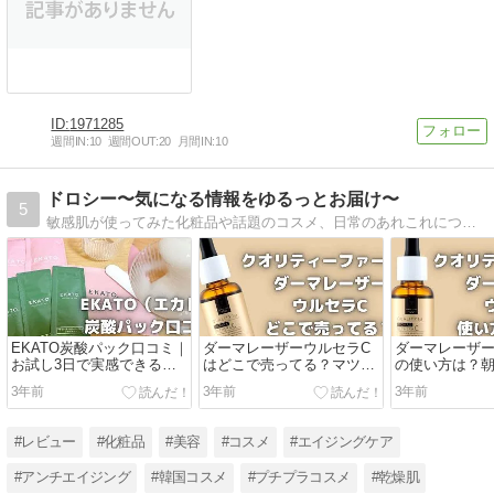
1971285
週間IN:
10
週間OUT:
20
月間IN:
10
ドロシー〜気になる情報をゆるっとお届け〜
5
敏感肌が使ってみた化粧品や話題のコスメ、日常のあれこれについてまとめています。
EKATO炭酸パック口コミ｜
ダーマレーザーウルセラC
ダーマレーザー
お試し3日で実感できる？
はどこで売ってる？マツキ
の使い方は？朝
40代体験談
ヨやドンキで買える？
ビへの効果は
3年前
3年前
3年前
#レビュー
#化粧品
#美容
#コスメ
#エイジングケア
#アンチエイジング
#韓国コスメ
#プチプラコスメ
#乾燥肌