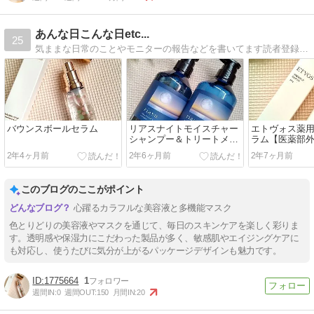
あんな日こんな日etc...
25
気ままな日常のことやモニターの報告などを書いてます読者登録していただけると嬉しいです^^※ 宣伝、誘導と思われるコメントは 申し訳ありませんが、返信は遠…
バウンスボールセラム
リアスナイトモイスチャー
エトヴォス薬
シャンプー＆トリートメン
ラム【医薬部
ト
2年4ヶ月前
2年6ヶ月前
2年7ヶ月前
このブログのここがポイント
心躍るカラフルな美容液と多機能マスク
色とりどりの美容液やマスクを通じて、毎日のスキンケアを楽しく彩りま
す。透明感や保湿力にこだわった製品が多く、敏感肌やエイジングケアに
も対応し、使うたびに気分が上がるパッケージデザインも魅力です。
1775664
1
週間IN:
0
週間OUT:
150
月間IN:
20