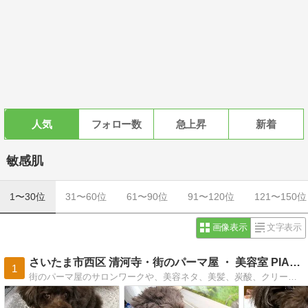
人気
フォロー数
急上昇
新着
敏感肌
1〜30位
31〜60位
61〜90位
91〜120位
121〜150位
画像表示
文字表示
さいたま市西区 清河寺・街のパーマ屋 ・ 美容室 PIAN…
1
街のパーマ屋のサロンワークや、美容ネタ、美髪、炭酸、クリープパーマ、縮毛矯正、ヘナ、ハーブカラーとパーマ屋のオヤジのライフワーク、などなど・・・役立つ情報、関…