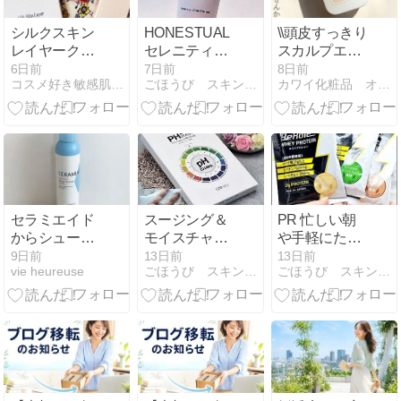
シルクスキン
HONESTUAL
\\頭皮すっきり
レイヤークッ
セレニティー
スカルプエッ
ション #22 ペ
０ オールイン
センスが30%
6日前
7日前
8日前
コスメ好き敏感肌が目指すロハスな美的生活
ごほうび スキンケア日記
カワイ化粧品 オフィシャルブログ
タル／プロボ
ワンジェルを
オフ！//
ンディングプ
使用してみま
ライマー
した。
セラミエイド
スージング＆
PR 忙しい朝
からシューッ
モイスチャー
や手軽にたん
とひと吹きで
シートマスク
ぱく質を摂り
9日前
13日前
13日前
vie heureuse
ごほうび スキンケア日記
ごほうび スキンケア日記
手軽にスキン
（アクアフィ
たい時に♪
ケア
ット）レビュ
BeRule ホエ
ー
イプロテイン
を試してみま
した