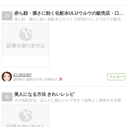
赤ら顔・酒さに効く化粧水ULUウルウの販売店・口コミ・評判…
29
赤ら顔・酒さに効く化粧水と口コミで評判のＵＬＵウルウの販売店情報！最安値は楽天？Amazon？マツキヨ？ドラッグストア？ 実際に使用した方の口コミもチェック！…
1825397
週間IN:
0
週間OUT:
40
月間IN:
10
美人になる方法 きれいレシピ
30
その洗顔方法、ほんとに肌にいいですか？効率よく身体を引き締められていますか？不安ですよね。そんなあなたの美意識のお手伝いがしたくてブログをかいています。