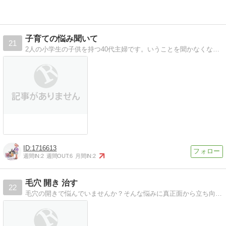
子育ての悩み聞いて
21
2人の小学生の子供を持つ40代主婦です。いうことを聞かなくなった娘二人に翻弄される毎日です。
1716613
週間IN:
2
週間OUT:
6
月間IN:
2
毛穴 開き 治す
22
毛穴の開きで悩んでいませんか？そんな悩みに真正面から立ち向かうあなたを応援します