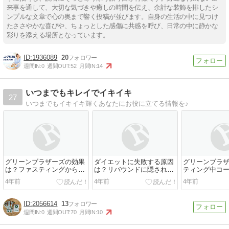
来事を通して、大切な気づきや癒しの時間を伝え、余計な装飾を排したシ
ンプルな文章で心の奥まで響く投稿が並びます。自身の生活の中に見つけ
たささやかな喜びや、ちょっとした感傷に共感を呼び、日常の中に静かな
彩りを添える場所となっています。
1936089
20
週間IN:
0
週間OUT:
52
月間IN:
14
いつまでもキレイでイキイキ
27
いつまでもイキイキ輝くあなたにお役に立てる情報を♪
グリーンブラザーズの効果
ダイエットに失敗する原因
グリーンブラ
は？ファスティングから2
は？リバウンドに隠された
ティング中コ
週間経ちました！
理由とは
る？気になる
4年前
4年前
4年前
2056614
13
週間IN:
0
週間OUT:
70
月間IN:
10