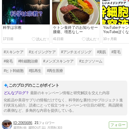
科学は宗教
ケトン食終了のお知らせー
YouTubeチャ
腫瘍、増悪なしー
YouTubeぽ
17日前
41日前
10ヶ月前
#スキンケア
#エイジングケア
#アンチエイジング
#美肌
#育毛
#発毛
#幹細胞治療
#メンズスキンケア
#エクソソーム
#ヒト幹細胞
#肌再生
#再生医療
このブログのここがポイント
最新のキャンペーン情報と研究解説を交えた内容
化粧品や美容サプリの情報だけでなく、科学的な裏付けやプロジェクト進
行状況も紹介。読者にとって役立つキャンペーンや注目の研究、商品開発
の裏側など、多角的な内容を提供している。
2065686
21
週間IN:
66
週間OUT:
111
月間IN:
303