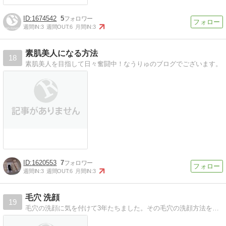
1674542
5
週間IN:
3
週間OUT:
6
月間IN:
3
素肌美人になる方法
18
素肌美人を目指して日々奮闘中！なうりゅのブログでございます。
1620553
7
週間IN:
3
週間OUT:
6
月間IN:
3
毛穴 洗顔
19
毛穴の洗顔に気を付けて3年たちました。その毛穴の洗顔方法を記載したいと思います。