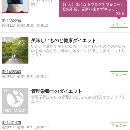
調！
【Tips】気になるブログをフォロー。

登録不要。更新を逃さずキャッチ！
閉じる
1682234
週間IN:
10
週間OUT:
30
月間IN:
10
10
美味しいものと健康ダイエット
いきいき健康で幸せになろう！美味しいものや健康なも
のを食べながら、健康な体をつくり楽しくダイエットし
よう！
1438340
週間IN:
10
週間OUT:
30
月間IN:
10
11
管理栄養士のダイエット
管理栄養士である管理人が試してみる漢方やサプリダイ
エット！
1731429
週間IN:
10
週間OUT:
30
月間IN:
10