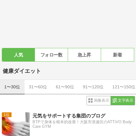
人気
フォロー数
急上昇
新着
健康ダイエット
1〜30位
31〜60位
61〜90位
91〜120位
121〜150位
画像表示
文字表示
1
元気をサポートする集団のブログ
BTPで身体を根本的改善！大阪市浪速区のATTiVO Body
Care GYM