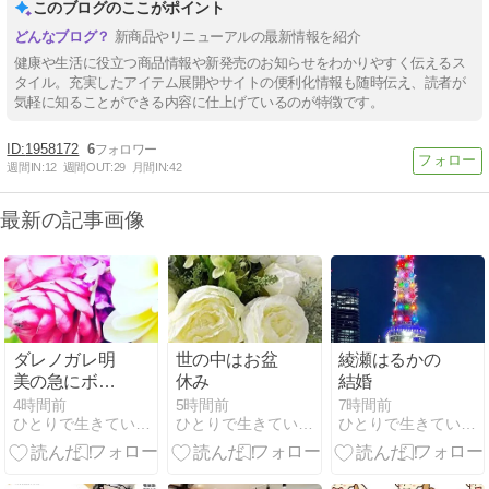
このブログのここがポイント
新商品やリニューアルの最新情報を紹介
健康や生活に役立つ商品情報や新発売のお知らせをわかりやすく伝えるス
タイル。充実したアイテム展開やサイトの便利化情報も随時伝え、読者が
気軽に知ることができる内容に仕上げているのが特徴です。
1958172
6
週間IN:
12
週間OUT:
29
月間IN:
42
最新の記事画像
ダレノガレ明
世の中はお盆
綾瀬はるかの
美の急にボラ
休み
結婚
ンティア
4時間前
5時間前
7時間前
ひとりで生きていくために〜 All roads
ひとりで生きていくために〜 All roads
ひとりで生きていくために〜 All roads