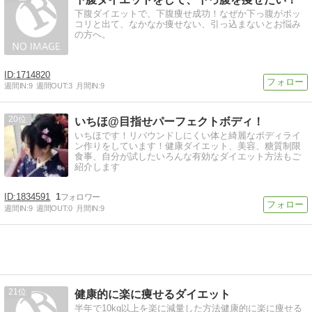
下腹ダイエットで、下腹痩せ成功！なぜか下っ腹がポッ
コリと出て、なかなか痩せない、引っ込まないとお悩み
の方へ。
1714820
週間IN:
9
週間OUT:
3
月間IN:
9
20
いちほ@目指せパーフェクトボディ！
いちほです！リバウンドしにくい体と綺麗なボディライ
ン作りをしています！健康ダイエット、美容、糖質制限
食事、自分が試したいろんな有効なダイエット方法もご
紹介します
1834591
1
週間IN:
9
週間OUT:
0
月間IN:
9
21
健康的に楽に痩せるダイエット
半年で10kg以上を楽に減量した方法健康的に楽に痩せる