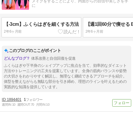
メイクをすることにより、内面からの自信や美しさを手
に
【-3cm】ふくらはぎを細くする方法
2年6ヶ月前
2年6ヶ月前
このブログのここがポイント
体系改善と自信回復を促進
ふくらはぎや下半身のシェイプアップに焦点を当て、効率的なダイエット
方法やトレーニングの工夫を提案しています。全身の筋肉バランスや姿勢
の大切さをわかりやすく解説し、無理なく継続できるアプローチを紹介。
体型を整えながらも無駄な部分を引き締め、理想のラインを叶えるための
実践的な知識を提供しています。
1894401
1
週間IN:
10
週間OUT:
70
月間IN:
10