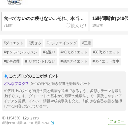
食べてないのに痩せない…それ、本当に停滞期？
7日前
10日前
#ダイエット
#痩せる
#アンチエイジング
#三鷹
#オンラインレッスン
#若返り
#40代ダイエット
#50代ダイエット
#食事管理
#リバウンドしない
#健康ダイエット
#ダイエット食事
このブログのここがポイント
女性の自信と輝き促進を徹底サポート
40代以上の女性が自身の美と健康を追求できるよう、多彩なテーマを取り
上げています。ダイエットの基本から最新の健康法まで、実践しやすいア
イデアを提供。イベント情報や成功事例も交え、前向きな自己改善を後押
しする内容となっています。
1154330
12
週間IN:
48
週間OUT:
68
月間IN:
264