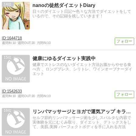
14
nanoの徒然ダイエットDiary
日々のダイエット日記〜色々な方法でダイエットをして
いるので、その記録を残していきます！
1644718
週間IN:
10
週間OUT:
20
月間IN:
10
15
健康にゆるダイエット実践中
健康でストレスのないダイエット方法お腹からやせる食
べ方 、ロングブレス、シリトレ、ワインオープナーダイ
エット
1542633
週間IN:
10
週間OUT:
20
月間IN:
10
16
リンパマッサージとヨガで運気アップ キラキラダイエット
セルフ節約リンパマッサージ術を少しスパルタな内容で
実体験を元にむくみ取り、ダイエット、デトックスをし
て、美肌,美脚 パーフェクトボディを手に入れる方法