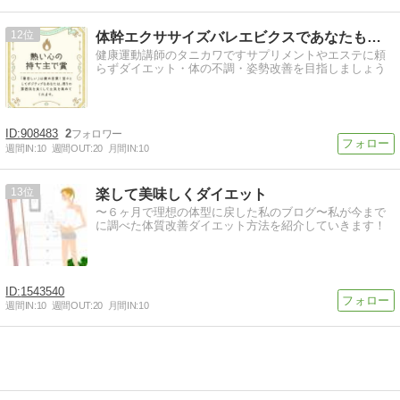
12
体幹エクササイズバレエビクスであなたもなれる健康美人
健康運動講師のタニカワですサプリメントやエステに頼
らずダイエット・体の不調・姿勢改善を目指しましょう
908483
2
週間IN:
10
週間OUT:
20
月間IN:
10
13
楽して美味しくダイエット
〜６ヶ月で理想の体型に戻した私のブログ〜私が今まで
に調べた体質改善ダイエット方法を紹介していきます！
1543540
週間IN:
10
週間OUT:
20
月間IN:
10