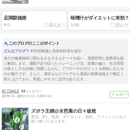
足関節捻挫
味噌汁がダイエットに有効？
昨日
3日前
このブログのここがポイント
科学的根拠と具体的対策を提示
体力や健康維持に関わるさまざまなテーマを扱い、原因究明と改善策を鋭
く解説します。運動不足や誤ったトレーニング法、栄養の偏り、生活習慣
の落とし穴を的確に指摘しながら、アプローチのポイントを明快に伝える
のが魅力です。さらに、身近なセルフケアから最新の医療知識まで幅広く
取り上げており、実践しやすさに定評があります。
724413
54
週間IN:
65
週間OUT:
176
月間IN:
342
2
ズボラ主婦@水芭蕉の日々徒然
育児、B'z、投資、ダイエット、節約、ファッションなど
色々綴っております。