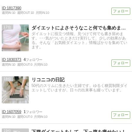
1817390
週間IN:
10
週間OUT:
10
月間IN:
10
17
ダイエットによさそうなこと何でも集めました
ダイエットに役立つ情報、見つけて何でも書き留めま
す。･･･気がついたときだけ実行して、少しの効果があ
る。そんな「お気軽ダイエット」情報ばかりを集めてい
ます。
1830373
4
週間IN:
10
週間OUT:
0
月間IN:
10
18
リコニコの日記
50代のスリムに生きたい主婦です。ゆるく糖質制限ダイ
エットしていますが、日々の出来事も綴っています。
1607059
1
週間IN:
10
週間OUT:
0
月間IN:
10
19
下腹ダイエットをして、下っ腹を痩せたい！