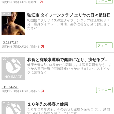
週間IN:
6
週間OUT:
6
月間IN:
6
26
狛江市 タイフーンクラブ エリヤの日々是好日
格闘技エクササイズ教室タイフーンクラブ狛江駅徒歩１
分！護身ダイエット、健康、姿勢改善など全てお任せく
ださい！
1527184
週間IN:
5
週間OUT:
30
月間IN:
5
27
和食と有酸素運動で健康になり、痩せるブログ
健康改善＆5キロ痩せたら閉鎖します医療系研究なう。ま
さかの専門分野で健康診断ひっかかりました。ストイッ
クに改善なう
1596298
週間IN:
5
週間OUT:
20
月間IN:
5
28
１０年先の美容と健康
１０年２０年先も。今の美容と健康を保ちつづけ、綺麗
でいられる情報を紹介しています。