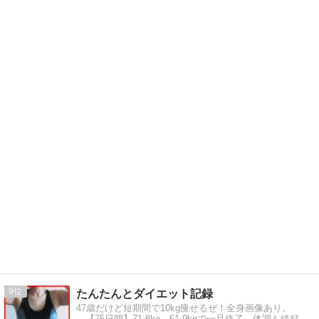
9
たんたんとダイエット記録
47歳だけど短期間で10kg痩せるぜ！全身画像あり。
→【75日間】71.8kg→61.9kgで一旦終了。体調も絶好