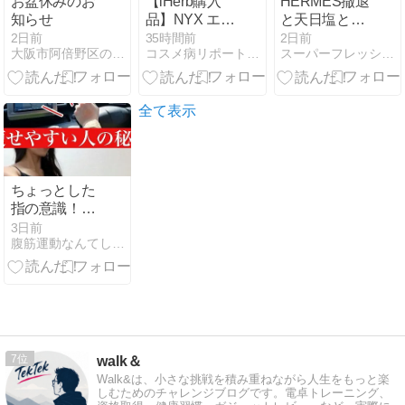
お盆休みのお
【iHerb購入
HERMES撤退
知らせ
品】NYX エピ
と天日塩と解
ックインクア
毒。
2日前
35時間前
2日前
大阪市阿倍野区の漢方薬舗 長春堂ブログ
コスメ病リポート・・・ときどきトイプー
スーパーフレッシュ 114ｋｇからのダイエット
イライナー ブ
ラック良すぎ
てリピート
全て表示
ちょっとした
指の意識！肩
甲骨を動かす
3日前
腹筋運動なんてしなくていい意識だけ美姿勢ダイエット
意外なコツ
7
walk＆
Walk&は、小さな挑戦を積み重ねながら人生をもっと楽
しむためのチャレンジブログです。電卓トレーニング、