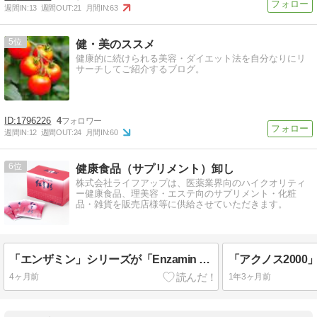
週間IN:
13
週間OUT:
21
月間IN:
63
5
健・美のススメ
健康的に続けられる美容・ダイエット法を自分なりにリ
サーチしてご紹介するブログ。
1796226
4
週間IN:
12
週間OUT:
24
月間IN:
60
6
健康食品（サプリメント）卸し
株式会社ライフアップは、医薬業界向のハイクオリティ
ー健康食品、理美容・エステ向のサプリメント・化粧
品・雑貨を販売店様等に供給させていただきます。
「エンザミン」シリーズが「Enzamin Qシリーズ」としてリニューアルしました。
「アクノス200
4ヶ月前
1年3ヶ月前