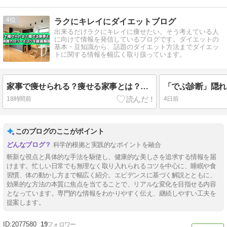
4
ラクにキレイにダイエットブログ
出来るだけラクにキレイに痩せたい。そう考えている人
に向けて情報を発信しているブログです。ダイエットの
基本・豆知識から、話題のダイエット方法までダイエッ
トに関する情報を幅広く取り扱っています。
家事で痩せられる？痩せる家事とは？消費カロリーとコツを徹底解説
18時間前
4日前
このブログのここがポイント
科学的根拠と実践的なポイントを融合
斬新な視点と具体的な手法を駆使し、健康的な美しさを追求する情報を届
けます。忙しい日常でも無理なく取り入れられるコツを中心に、睡眠や食
習慣、体の動かし方まで幅広く紹介。エビデンスに基づく解説とともに、
効果的な方法の本質に焦点を当てることで、リアルな変化を目指せる内容
となっています。専門的な情報をわかりやすく伝え、継続しやすい工夫を
提案します。
2077580
19