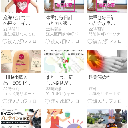
意識だけで二
体重は毎日計
体重は毎日計
の腕シェイプ
った方が良い
った方が良い
☆二の腕痩せ
ですか？
ですか？
21時間前
22時間前
22時間前
腹筋運動なんてしなくていい意識だけ美姿勢ダイエット
江東区門前仲町パーソナルトレーニング ダイエット・肩こり
門前仲町パーソナルジムHarmony Body
エクササイズ
の効果もアッ
プ！
【iHerb購入
また一つ、新
足関節捻挫
品】EOS ピン
しい発見があ
クシャンパン
りました。
昨日
32時間前
33時間前
元気をサポートする集団のブログ
コスメ病リポート・・・ときどきトイプー
YURUKUウォーク考案者Noriko＊楽で綺麗な体づくり
のボディウォ
ッシュが想像
以上♡香りも
洗い心地も大
満足