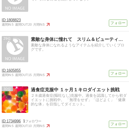
1808823
週間IN:
5
週間OUT:
20
月間IN:
5
29
素敵な身体に憧れて スリム＆ビューティーに
素敵な身体になれるようなアイテムを紹介していくブロ
グです。
1605855
週間IN:
5
週間OUT:
15
月間IN:
5
30
過食症克服中 １ヶ月１キロダイエット挑戦
２８歳過食症(嘔吐なし)克服中。過食を認識してから初ダ
イエットに挑戦中。 「無理をせず」「ほどよく」「健康
的な体」を目指してダイエット。
1734996
1
週間IN:
5
週間OUT:
10
月間IN:
5