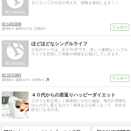
ダイエットの方法や考え方、情報を発信します！！
1431009
週間IN:
8
週間OUT:
32
月間IN:
8
22
ほどほどなシングルライフ
人生のテーマは、女子力UPです。美しく健康なシングル
ライフを目指して体験や情報をお届けしていきます。
1571993
週間IN:
6
週間OUT:
0
月間IN:
9
23
４０代からの若返りハッピーダイエット
ズボラな私が美しく健康的にやせた秘訣。毎日の習慣を
ほんの少し変えるだけ！身体も心も軽くなって、自分を
好きになる方法。