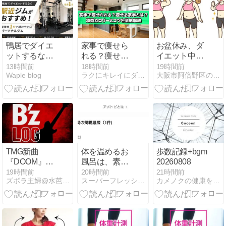
鴨居でダイエ
家事で痩せら
お盆休み、ダ
ットするなら
れる？痩せる
イエット中気
駅近ジムがお
家事とは？消
をつけたい
13時間前
18時間前
19時間前
Waple blog
ラクにキレイにダイエットブログ
大阪市阿倍野区の漢方薬舗 長春堂ブログ
すすめ！駅徒
費カロリーと
「２つのこ
歩1分で続け
コツを徹底解
と」
やすいパーソ
説
ナルジム
TMG新曲
体を温めるお
歩数記録+bgm
『DOOM』が
風呂は、素晴
20260808
映画『八つ墓
らしいと解毒
19時間前
20時間前
21時間前
ズボラ主婦@水芭蕉の日々徒然
スーパーフレッシュ 114ｋｇからのダイエット
カメノクの健康を目指す生活
村』主題歌に
は、大事。