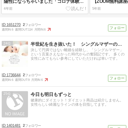
陽性になっちゃいました「コロナ体験記」
4年前
5年前
1651270
2
週間IN:
6
週間OUT:
114
月間IN:
6
24
半世紀を生き抜いた！ シングルマザーの奮闘記
決して円満ではない離婚を経験し、「シングルマザー」
という言葉さえなかった時代からの奮闘記です。 多くの
女性にみてもらい参考にしていただければ幸いです。
1736644
2
週間IN:
6
週間OUT:
9
月間IN:
6
25
今日も明日もずっと
健康的にダイエット！ダイエット商品は紹介しません。
女性らしい綺麗なラインの体を目指してます。
1401481
2