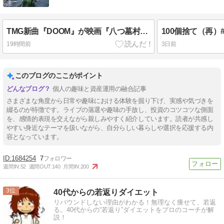
TMG新曲『DOOM』が映画『八つ墓村』主題歌に
19時間前
3日前
このブログのここがポイント
個人の趣味と資産運用の融合記事
さまざまな角度から日常や趣味における体験を掘り下げ、実感や気づきを
綴るのが特徴です。ライブの落選や趣味の手放し、投資のコツコツな側面
を、感情的表現を交えながら親しみやすく紹介しています。読者が共感し
やすい身近なテーマを扱いながら、自分らしい暮らしや選択を応援する内
容となっています。
1684254
7
週間IN:
52
週間OUT:
140
月間IN:
200
3
40代からの若返りダイエット
リバウンドしない理由がわかる！無理なく痩せて、若返
る。40代からの“若返り”ダイエットをプロのコーチが解
説！