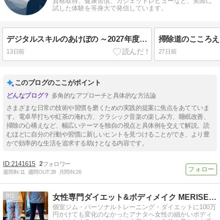
資格取得、健康習慣、ガジェットレビューなど、実際に
試した体験を等身大で発信しています。
デジタルスキルのあけぼの ～2027年度から始まる新たな情報処理技術者試験の概況～
13日前
27日前
このブログのここがポイント
多角的なアプローチと具体的な方法論
さまざまな日常の技術や習慣を磨くための実践的提案に焦点をあてていま
す。電卓早打ちや紅茶の淹れ方、クラシック音楽の楽しみ方、睡眠改善、
掃除の心構えなど、幅広いテーマを独自の視点と具体例を交えて解説。読
むほどに自分の行動や習慣に新しいヒントを見つけることができ、より豊
かで効率的な生活を追求する助けとなる内容です。
2141615
2
週間IN:
11
週間OUT:
28
月間IN:
26
8
女性専門ダイエット&ボディメイク MERISE@恵比寿 代表
個室ジム・パーソナルトレーニング・ダイエットに100万
円かけても変化のなかったアナタへ女性の細かいボディ