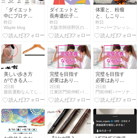
「ダイエット
ダイエットと
体重と、粉瘤
中にプロテイ
長寿遺伝子
と、しこり
ンは必要？痩
（サーチュイ
と、調べる。
昨日
昨日
昨日
Waple blog
大阪市阿倍野区の漢方薬舗 長春堂ブログ
スーパーフレッシュ 114ｋｇからのダイエット
せるための飲
ン遺伝子）
み方・選び方
を徹底解説」
美しい歩き方
完璧を目指す
完璧を目指す
ができる人の
必要はありま
必要はありま
秘密と、食事
せん
せん
2日前
2日前
2日前
腹筋運動なんてしなくていい意識だけ美姿勢ダイエット
江東区門前仲町パーソナルトレーニング ダイエット・肩こり
門前仲町パーソナルジムHarmony Body
制限なしで痩
せてびっくり
した話