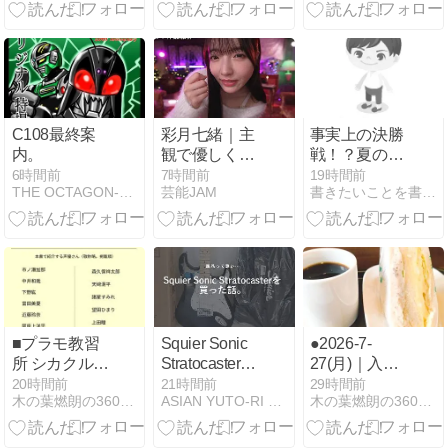
C108最終案
彩月七緒｜主
事実上の決勝
内。
観で優しくサ
戦！？夏の甲
ポートする甘
子園「沖縄尚
6時間前
7時間前
19時間前
THE OCTAGON-電脳国防省-
芸能JAM
書きたいことを書くだけさ
い囁きと癒や
学×横浜」勝
し体験
つのはどっち
だ！
■プラモ教習
Squier Sonic
●2026-7-
所 シカクルー
Stratocasterを
27(月)｜入稿
ム｜潮先夏海
買ってみた話
翌日になって
20時間前
21時間前
29時間前
木の葉燃朗の360365
ASIAN YUTO-RI GENERATION
木の葉燃朗の360365
｜◆さまざま
【スクワイヤ
気付くこと
なチャレン
のストラトを
ジ。｜C108新
レビュー】