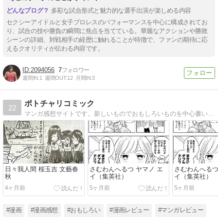
多彩な試合形式と魅力的な選手出演が楽しめる内容
セクシーアイドルと女子プロレスのパフォーマンスを中心に構成されてお
り、試合の技や勝負の瞬間に焦点を当てている。華麗なアクションや勝敗
シーンの詳細、対戦相手の経歴に触れることが特徴で、ファンの期待に応
えるクオリティが伝わる内容です。
2094056
7
週間IN:
1
週間OUT:
12
月間IN:
3
ポトチャリコミック
22
マンガ感想サイトです。新しいものでおもしろいものを中心書いてます。This is a manga comment site. I write mainly about new and interesting manga.
日々我人間 桜玉吉 文藝春
さむわんへるつ ヤマノ エ
さむわんへるつ
秋
イ（集英社）
イ（集英社）
4ヶ月前
5ヶ月前
5ヶ月前
#漫画
#漫画感想
#おもしろい
#漫画レビュー
#マンガレビュー