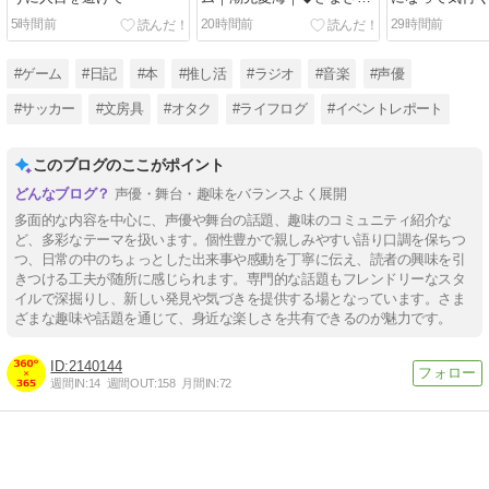
なチャレンジ。｜C108新刊
5時間前
20時間前
29時間前
収録
#ゲーム
#日記
#本
#推し活
#ラジオ
#音楽
#声優
#サッカー
#文房具
#オタク
#ライフログ
#イベントレポート
このブログのここがポイント
声優・舞台・趣味をバランスよく展開
多面的な内容を中心に、声優や舞台の話題、趣味のコミュニティ紹介な
ど、多彩なテーマを扱います。個性豊かで親しみやすい語り口調を保ちつ
つ、日常の中のちょっとした出来事や感動を丁寧に伝え、読者の興味を引
きつける工夫が随所に感じられます。専門的な話題もフレンドリーなスタ
イルで深掘りし、新しい発見や気づきを提供する場となっています。さま
ざまな趣味や話題を通じて、身近な楽しさを共有できるのが魅力です。
2140144
週間IN:
14
週間OUT:
158
月間IN:
72