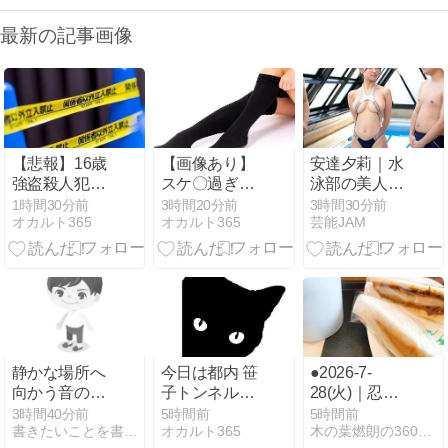
最新の記事画像
【悲報】16歳
【画像あり】
安達夕莉｜水
強盗殺人犯さ
スケ〇過ぎる
泳部の美人コ
ん「いつ出れ
タイツ、発売
ーチがハイレ
1時間30分前
3時間20分前
3時間30分前
オカルト365
オカルト365
芸能JAM
るの？」弁護
ｗｗｗｗｗｗ
グ水着で密着
士「もう出ら
ｗｗｗｗｗｗ
コーチング
れません」→
ｗ
静かな場所へ
今日は都内 笹
●2026-7-
向かう音の旅
子トンネルシ
28(火)｜忍者
新曲完成
リーズ
のように人目
3時間40分前
5時間前
5時間前
書きたいことを書くだけさ
オカルト365
木の葉燃朗の360365
を避けて