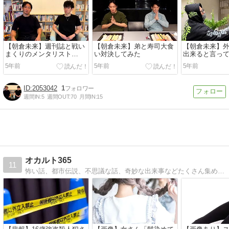
【朝倉未来】週刊誌と戦い
【朝倉未来】弟と寿司大食
【朝倉未来】
まくりのメンタリスト
い対決してみた
出来ると言っ
DaiGoさんに話を聞いてみ
エルに巨大な
5年前
5年前
5年前
た
みた
2053042
1
週間IN:
5
週間OUT:
70
月間IN:
15
オカルト365
11
怖い話、都市伝説、不思議な話、奇妙な出来事などたくさん集めています