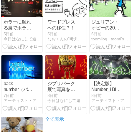
いも紹介
ホラーに触れ
ワードプレス
ジュリアン・
る展でホラー
への移住？！
オピーの20
映画の裏側を
Childrenへ
5日前
5日前
6日前
今日はなにして遊ぼうか
なおくんの"考える"ネタ帳
toomilog | toomi's life blog
見てきた
back
ジブリパーク
【決定版】
number（バッ
展で写真を撮
Number_i Blu-
クナンバー）
りまくってき
ray・DVDおす
7日前
8日前
8日前
アーティスト・アイドル推し活応援ブログ
今日はなにして遊ぼうか
アーティスト・アイドル推し活応援ブログ
メンバー完全
た
すめ一覧｜ラ
ガイド｜プロ
イブ映像・特
フィール・魅
典の違いを徹
力・凄さを徹
底解説【ナン
全て表示
底解説
バーアイ】