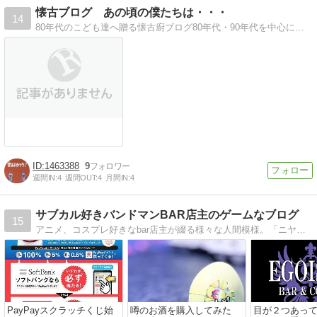
懐古ブログ あの頃の僕たちは・・・
14
80年代のこども達へ贈る懐古廚ブログ80年代・90年代を中心にレトロカルチャーを懐古します。
1463388
9
週間IN:
4
週間OUT:
4
月間IN:
4
サブカル好きバンドマンBAR店主のゲームなブログ
15
アニメ、コスプレ好きなbar店主が綴る様々な人間模様。「ニヤ」「クス」「へー」なブログ。
PayPayスクラッチくじ始
噂のお酒を購入してみた
目が２つあっ