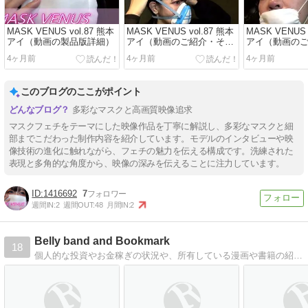
MASK VENUS vol.87 熊本
MASK VENUS vol.87 熊本
MASK VENUS 
アイ（動画の製品版詳細）
アイ（動画のご紹介・その
アイ（動画の
３）
２）
4ヶ月前
4ヶ月前
4ヶ月前
このブログのここがポイント
多彩なマスクと高画質映像追求
マスクフェチをテーマにした映像作品を丁寧に解説し、多彩なマスクと細
部までこだわった制作内容を紹介しています。モデルのインタビューや映
像技術の進化に触れながら、フェチの魅力を伝える構成です。洗練された
表現と多角的な角度から、映像の深みを伝えることに注力しています。
1416692
7
週間IN:
2
週間OUT:
48
月間IN:
2
Belly band and Bookmark
18
個人的な投資やお金稼ぎの状況や、所有している漫画や書籍の紹介をする予定のブログ。｜Belly band and Bookmark