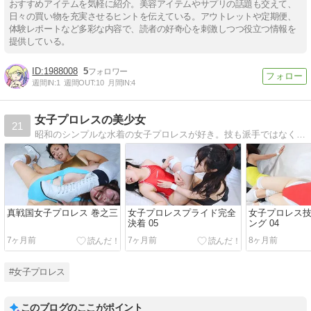
おすすめアイテムを気軽に紹介。美容アイテムやサプリの話題も交えて、
日々の買い物を充実させるヒントを伝えている。アウトレットや定期便、
体験レポートなど多彩な内容で、読者の好奇心を刺激しつつ役立つ情報を
提供している。
1988008
5
週間IN:
1
週間OUT:
10
月間IN:
4
女子プロレスの美少女
21
昭和のシンプルな水着の女子プロレスが好き。技も派手ではなくても女の『くんずほぐれつな』女の戦いにエロスを感じる。同じ人いますか？
真戦国女子プロレス 巻之三
女子プロレスプライド完全
女子プロレス
決着 05
ング 04
7ヶ月前
7ヶ月前
8ヶ月前
#女子プロレス
このブログのここがポイント