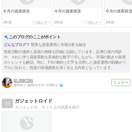
今月の資産状況
今月の資産状況
今月の資産状
3年前
3年前
3年前
このブログのここがポイント
堅実な資産運用と市場分析を融合
投資活動の進捗と資産の推移を詳細に記録しています。証券口座の内訳
や、それに伴う資産変動を具体的な数字で示しながら、市場の動きや為替
のトレンドも解説。特に、FXの動向とETFを活用した資産運用の戦略がリ
アルに伝わり、投資の現場感覚を深く伝える内容となっています。
2097291
週間IN:
2
週間OUT:
28
月間IN:
2
ガジェットロイド
19
ガジェットや、ネット上の話題を紹介