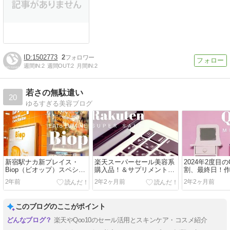
1502773
2
週間IN:
2
週間OUT:
2
月間IN:
2
若さの無駄遣い
20
ゆるすぎる美容ブログ
新宿駅ナカ新プレイス・
楽天スーパーセール美容系
2024年2度目の
Biop（ビオップ）スペシャ
購入品！＆サプリメントの
割、最終日！
ルキットの中身でよかった
話題
紹介
2年前
2年2ヶ月前
2年2ヶ月前
もの８選
このブログのここがポイント
楽天やQoo10のセール活用とスキンケア・コスメ紹介