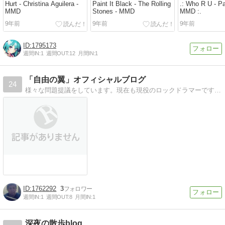
Hurt - Christina Aguilera -
Paint It Black - The Rolling
.: Who R U - Pa
MMD
Stones - MMD
MMD :.
9年前
9年前
9年前
1795173
週間IN:
1
週間OUT:
12
月間IN:
1
「自由の翼」オフィシャルブログ
24
様々な問題提議をしています。現在も現役のロックドラマーです。色んな多様性のある価値観を尊重し、共有する価値観を創っていきたと想いながら色んな事を書き綴っています
1762292
3
週間IN:
1
週間OUT:
8
月間IN:
1
深夜の散歩blog