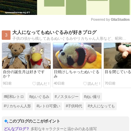
Powered by 
GliaStudios
Mute
大人になってもぬいぐるみが好きブログ
3
子供の頃から残してあるぬいぐるみやリカちゃん人形など、昭和レトロな懐かしい物を多数紹介。ぬいぐるみ占いも注目して下さいね♪
自分の誕生月は好きです
日焼けしちゃったぬいぐる
目を閉じてい
か？
み
9日前
40日前
70日前
#昭和レトロ
#ぬいぐるみ
#ノスタルジー
#ぬい撮り
#リカちゃん人形
#レトロ可愛い
#子供時代
#大人になっても
このブログのここがポイント
多彩なキャラクターと温かみのある描写