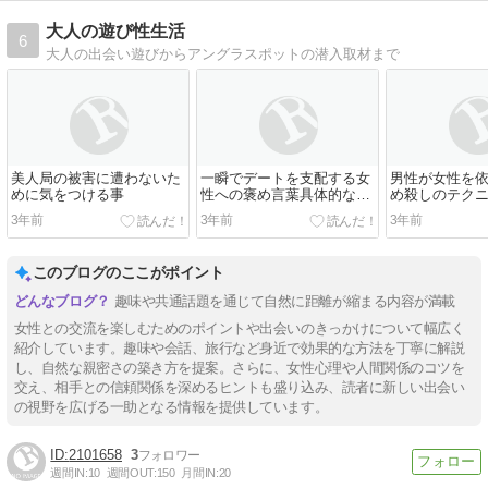
大人の遊び性生活
6
大人の出会い遊びからアングラスポットの潜入取材まで
美人局の被害に遭わないた
一瞬でデートを支配する女
男性が女性を
めに気をつける事
性への褒め言葉具体的なセ
め殺しのテク
リフ
3年前
3年前
3年前
このブログのここがポイント
趣味や共通話題を通じて自然に距離が縮まる内容が満載
女性との交流を楽しむためのポイントや出会いのきっかけについて幅広く
紹介しています。趣味や会話、旅行など身近で効果的な方法を丁寧に解説
し、自然な親密さの築き方を提案。さらに、女性心理や人間関係のコツを
交え、相手との信頼関係を深めるヒントも盛り込み、読者に新しい出会い
の視野を広げる一助となる情報を提供しています。
2101658
3
週間IN:
10
週間OUT:
150
月間IN:
20