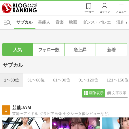
リーダー
ログイン
メニュー
サブカル
芸能人
音楽
映画
ダンス・バレエ
演劇・
人気
フォロー数
急上昇
新着
サブカル
1〜30位
31〜60位
61〜90位
91〜120位
121〜150位
画像表示
文字表示
芸能JAM
1
芸能〜アイドル グラビア画像 セクシー女優レビューなど。