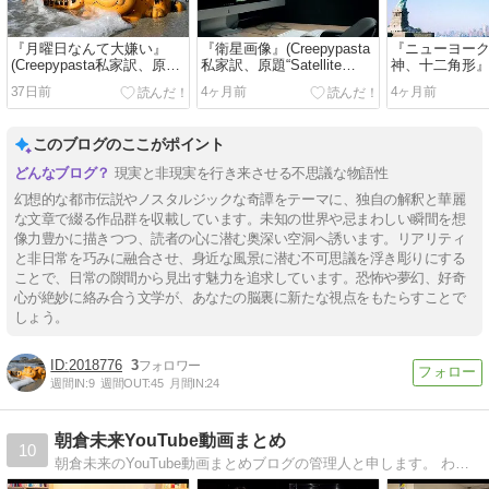
『月曜日なんて大嫌い』
『衛星画像』(Creepypasta
『ニューヨー
(Creepypasta私家訳、原
私家訳、原題“Satellite
神、十二角形
題“I Hate Mondays”)
Images”)
(Creepypas
37日前
4ヶ月前
4ヶ月前
題“New York Cit
Liberty, Dodeca
このブログのここがポイント
現実と非現実を行き来させる不思議な物語性
幻想的な都市伝説やノスタルジックな奇譚をテーマに、独自の解釈と華麗
な文章で綴る作品群を収載しています。未知の世界や忌まわしい瞬間を想
像力豊かに描きつつ、読者の心に潜む奥深い空洞へ誘います。リアリティ
と非日常を巧みに融合させ、身近な風景に潜む不可思議を浮き彫りにする
ことで、日常の隙間から見出す魅力を追求しています。恐怖や夢幻、好奇
心が絶妙に絡み合う文学が、あなたの脳裏に新たな視点をもたらすことで
しょう。
2018776
3
週間IN:
9
週間OUT:
45
月間IN:
24
朝倉未来YouTube動画まとめ
10
朝倉未来のYouTube動画まとめブログの管理人と申します。 わたしのブログでは朝倉未来に関する情報をまとめており、いわゆる特化ブログを目指しております。まだまだ成長過程のブログではございますが、ぜひともよろしくお願いいたします。管理人