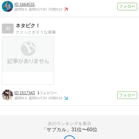
1664531
週間IN:
0
週間OUT:
40
月間IN:
10
ネタピク！
30
クスっときそうな画像
1517343
1
週間IN:
0
週間OUT:
30
月間IN:
10
次のランキングを表示
「サブカル」
31位〜60位