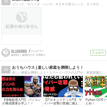
25
ゴシック・ロリィタ・パンク・ＫＥＲＡ系ゴシック、ロリヰタ、パンク、ＫＥＲＡ系ファッションのアイテムを発掘するよ！
1593900
1
週間IN:
1
週間OUT:
4
月間IN:
1
おうちハウス | 楽しい家庭を満喫しよう！
26
楽しい家庭を満喫しよう！スマートハウスの入門や、家庭菜園の入門、子供おすすめお出かけスポットアレルギー対応可能なお店情報などを発信します！
【情報処理入門】 パソコン
【ITセキュリティ入門】 サ
Python OC
の構成要素を学ぶ！！
イバー攻撃の脅威に備え
とめ！