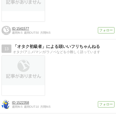
1541577
週間IN:
5
週間OUT:
50
月間IN:
5
「オタク初級者」による頭いいフリちゃんねる
13
オタク/アニメ/マンガ/ラノベなどを小難しく語っています
1522358
週間IN:
5
週間OUT:
10
月間IN:
5