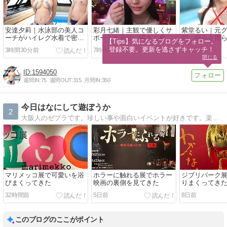
安達夕莉｜水泳部の美人コ
彩月七緒｜主観で優しくサ
紫堂るい｜元
ーチがハイレグ水着で密着
ポートする甘い囁きと癒や
問、弱みを握
【Tips】気になるブログをフォロー。

コーチング
し体験
揺らぐ禁断の
登録不要。更新を逃さずキャッチ！
3時間30分前
7時間前
20時間前
閉じる
1594050
週間IN:
75
週間OUT:
315
月間IN:
350
今日はなにして遊ぼうか
2
大阪人のゼブラです。珍しい事や面白いイベントが好きです。楽しい事をしたらブログに書きます。
マリメッコ展で可愛いを浴
ホラーに触れる展でホラー
ジブリパーク
びまくってきた
映画の裏側を見てきた
りまくってき
32時間前
5日前
8日前
このブログのここがポイント