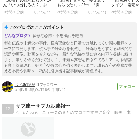
【悲報】16歳強盗殺人犯さ
【画像】女さん「髪染めて
【画像あり】
ん「いつ出れるの？」弁護
もらった♪」ﾊﾟｼｬ⇠『胸』
タイツ、発売
士「もう出られません」→
にしか目がいかないｗｗｗ
ｗｗｗｗｗｗ
1時間30分前
2時間30分前
3時間20分前
ｗｗｗ
このブログのここがポイント
多彩な恐怖・不思議話を厳選
都市伝説や未解決の事件、怪奇現象など日常では触れにくい闇の世界をテ
ーマに展開します。読み手の好奇心を刺激し、好奇心をくすぐる刺激的な
話題や画像、動画を交えながら、新たな恐怖や謎に迫る内容を提供し続け
ます。単なる怖さだけではなく、未知や妄想を掻き立てるリアルな体験談
も多く収録され、好奇心や冒険心を強く喚起します。誰もが心の奥底で抱
える不安や興味を、巧みに引き出す記事構成が特色です。
2061909
1
週間IN:
5
週間OUT:
1105
月間IN:
10
サブ速〜サブカル速報〜
12
2ちゃんねる、ニュースのまとめブログです主に音楽、映画、本などの記事を投稿しています。