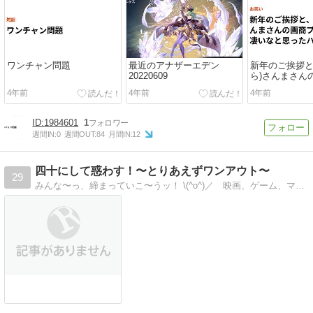
ワンチャン問題
最近のアナザーエデン
新年のご挨拶と
20220609
ら)さんまさん
ェクトが凄い
4年前
4年前
4年前
ナシ
1984601
1
週間IN:
0
週間OUT:
84
月間IN:
12
四十にして惑わす！〜とりあえずワンアウト〜
29
みんな〜っ、締まっていこ〜うッ！ \(^o^)／ 映画、ゲーム、マンガ、演芸、テレビ、音楽、人生、、こじらせおやじの戯言ブログ。