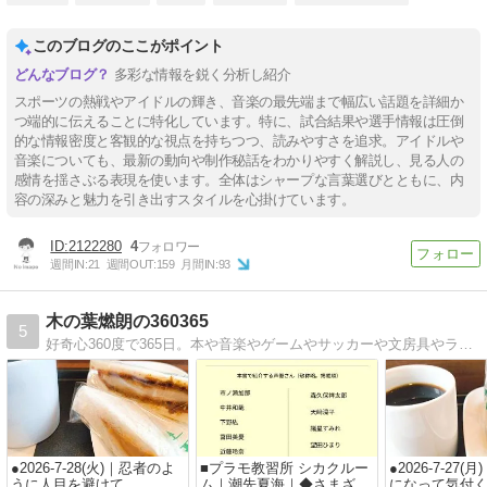
このブログのここがポイント
多彩な情報を鋭く分析し紹介
スポーツの熱戦やアイドルの輝き、音楽の最先端まで幅広い話題を詳細か
つ端的に伝えることに特化しています。特に、試合結果や選手情報は圧倒
的な情報密度と客観的な視点を持ちつつ、読みやすさを追求。アイドルや
音楽についても、最新の動向や制作秘話をわかりやすく解説し、見る人の
感情を揺さぶる表現を使います。全体はシャープな言葉選びとともに、内
容の深みと魅力を引き出すスタイルを心掛けています。
2122280
4
週間IN:
21
週間OUT:
159
月間IN:
93
木の葉燃朗の360365
5
好奇心360度で365日。本や音楽やゲームやサッカーや文房具やラジオ番組についてのブログ。
●2026-7-28(火)｜忍者のよ
■プラモ教習所 シカクルー
●2026-7-27
うに人目を避けて
ム｜潮先夏海｜◆さまざま
になって気付