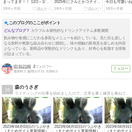
まってます！！ 12/2～1/7
2025年にクルとかコナイと
今日も可愛い
まで
か
1年8ヶ月前
1年8ヶ月前
1年9ヶ月前
このブログのここがポイント
カラフル＆個性的なドリンクアイテム多数展開
飲み物や食感にこだわる多彩なメニューを紹介している。見た目も楽しく
なる飲料や斬新な組み合わせに挑戦し、味や感触の新発見を楽しめる内容
となっている。新商品や実験的なドリンクもあり、好奇心を刺激する情報
が詰まっている。
912186
2
週間IN:
3
週間OUT:
33
月間IN:
3
森のうさぎ
16
ライティングの仕事を始めましたので、文章を書く練習も兼ねて思いついたことを書いています。漫画やゲームなどのサブカルチャーの感想も書く予定です。過去に子宮筋腫の治療体験について書いてました。
2023年04月03日のつぶやき
2023年04月02日のつぶやき
2023年04月0
（まとめサイト更新情報）
（まとめサイト更新情報）
（まとめサイ