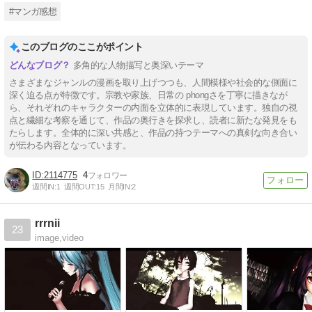
#マンガ感想
このブログのここがポイント
多角的な人物描写と奥深いテーマ
さまざまなジャンルの漫画を取り上げつつも、人間模様や社会的な側面に
深く迫る点が特徴です。宗教や家族、日常の phongさを丁寧に描きなが
ら、それぞれのキャラクターの内面を立体的に表現しています。独自の視
点と繊細な考察を通じて、作品の奥行きを探求し、読者に新たな発見をも
たらします。全体的に深い共感と、作品の持つテーマへの真剣な向き合い
が伝わる内容となっています。
2114775
4
週間IN:
1
週間OUT:
15
月間IN:
2
rrrnii
23
image,video