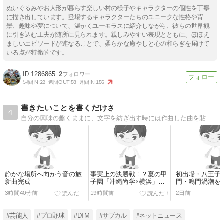
ぬいぐるみやお人形が暮らす楽しい村の様子やキャラクターの個性を丁寧
に描き出しています。登場するキャラクターたちのユニークな性格や背
景、趣味や夢について、温かくユーモラスに紹介しながら、彼らの世界観
に引き込む工夫が随所に見られます。親しみやすい表現とともに、ほほえ
ましいエピソードが連なることで、柔らかな癒やしと心の和らぎを届けて
いる点が特徴的です。
1286865
2
週間IN:
22
週間OUT:
58
月間IN:
156
書きたいことを書くだけさ
4
自分の興味の趣くままに、文字を紡ぎ出す時には作曲した曲を貼り付けたりもします。
静かな場所へ向かう音の旅
事実上の決勝戦！？夏の甲
初出場・八王
新曲完成
子園「沖縄尚学×横浜」勝
門・鳴門渦潮
つのはどっちだ！
両校の戦力と
3時間40分前
19時間前
2日前
較
#芸能人
#プロ野球
#DTM
#サブカル
#ネットニュース