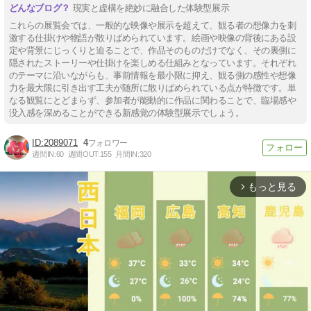
現実と虚構を絶妙に融合した体験型展示
これらの展覧会では、一般的な映像や展示を超えて、観る者の想像力を刺
激する仕掛けや物語が散りばめられています。絵画や映像の背後にある設
定や背景にじっくりと迫ることで、作品そのものだけでなく、その裏側に
隠されたストーリーや仕掛けを楽しめる仕組みとなっています。それぞれ
のテーマに沿いながらも、事前情報を最小限に抑え、観る側の感性や想像
力を最大限に引き出す工夫が随所に散りばめられている点が特徴です。単
なる観覧にとどまらず、参加者が能動的に作品に関わることで、臨場感や
没入感を深めることができる新感覚の体験型展示でしょう。
2089071
4
週間IN:
60
週間OUT:
155
月間IN:
320
もっと見る
arrow_forward_ios