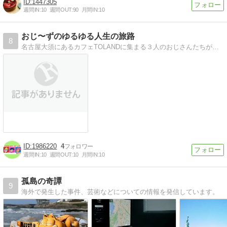
1447305
週間IN:
10
週間OUT:
90
月間IN:
10
おじ〜ずのゆるゆる人生の旅路
8
名古屋大須にあるカフェTOLANDに集まる３人のおじさんたちが、全力で人生を楽しんでいこうとするドキュメンタリードラマです！
1986220
4
週間IN:
10
週間OUT:
10
月間IN:
10
孤島の奇譚
9
海外で発生した事件、芸術などについての情報を発信しています。