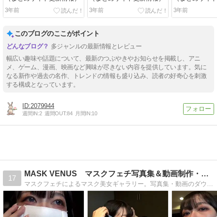
3年前
3年前
3年前
このブログのここがポイント
多ジャンルの最新情報とレビュー
幅広い趣味や話題について、最新のつぶやきやお知らせを掲載し、アニ
メ、ゲーム、漫画、映画など興味が尽きない内容を提供しています。気に
なる新作や過去の名作、トレンドの情報も盛り込み、読者の好奇心を刺激
する構成となっています。
2079944
週間IN:
2
週間OUT:
84
月間IN:
10
MASK VENUS マスクフェチ写真集＆動画制作・販売
17
マスクフェチによるマスク美女ギャラリー。写真集・動画のダウンロード販売も行っています。