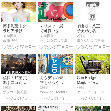
刊収録
博多彩葉｜グ
マリメッコ展
初出場・八王
ラビア撮影の
で可愛いを浴
子実践は名
裏側、ファイ
びまくってき
門・鳴門渦潮
31時間前
32時間前
2日前
芸能JAM
今日はなにして遊ぼうか
書きたいことを書くだけさ
ンダー越しの
た
を倒せるか？
濃密な関係
両校の戦力と
歴史を徹底比
較
信長の野望 真
ガウディの未
Can-Badge
戦｜口コミま
来をひらく窓
Magレビュー
とめ＆評判レ
へ
｜推し缶バッ
2日前
3日前
4日前
サブカル情報塾
toomilog | toomi's life blog
アーティスト・アイドル推し活応援ブログ
ビュー【良い
ジをスマホで
点・悪い点を
持ち歩ける？
正直に】
従来Can-
Badgeとの違