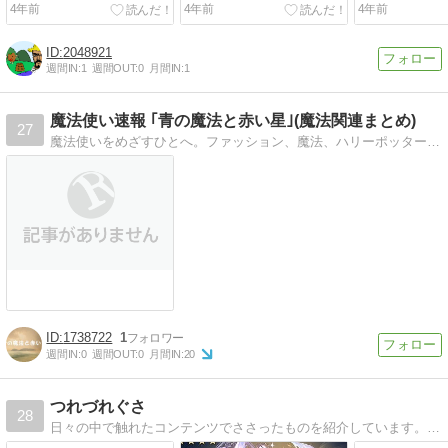
る！！
4年前
4年前
4年前
2048921
週間IN:
1
週間OUT:
0
月間IN:
1
魔法使い速報 ｢青の魔法と赤い星｣(魔法関連まとめ)
27
魔法使いをめざすひとへ。ファッション、魔法、ハリーポッター、サブカル、超能力
1738722
1
週間IN:
0
週間OUT:
0
月間IN:
20
つれづれぐさ
28
日々の中で触れたコンテンツでささったものを紹介しています。忙しい方には色々調べたりする時間も無いと思うので、エンタメライフの一助になれれば。