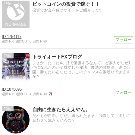
24
ビットコインの投資で稼ぐ！！
投資でお金を稼ぐサイトをご紹介します
1754117
週間IN:
0
週間OUT:
0
月間IN:
20
25
トライオートFXブログ
まさか、たった4ヶ月で優勝するなんて！ど素人がなぜ1
位になれたのか？成功した秘訣、魔法の攻略法、遂に公
開！勝ちたいあなたは、このチャンスを素通りできます
か？
1875096
週間IN:
0
週間OUT:
4
月間IN:
10
26
自由に生きたらええやん。
だれもが自由。なぜ、縛られたまま、我慢して、周りに
合わせて生きているの？