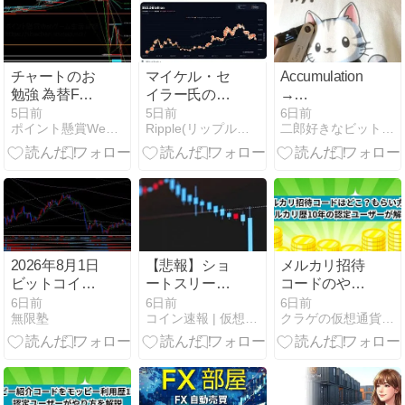
維持していま
リアムの再構
す。
築に向けた3
～4カ年計画
を発表
チャートのお
マイケル・セ
Accumulation
勉強 為替FX
イラー氏の
→
8/2(日) ドル円
「オレンジド
Manipulation
5日前
5日前
6日前
ポイント懸賞Webゲーム生活日記
Ripple(リップル）仮想通貨情報局
二郎好きなビットコインFXブログ
ット」ビット
→
コインチャー
Distribution（AMD
トが復活し、
モデル）と
トレーダーた
は？【CFDデ
ちはこの戦略
イトレ】
の次の●●タイ
ミングを注視
しています。
2026年8月1日
【悲報】ショ
メルカリ招待
ビットコイン
ートスリーパ
コードのやり
週間レビュ
ー堀大輔さ
方・もらい
6日前
6日前
6日前
無限塾
コイン速報 | 仮想通貨ニュース・暗号資産・5chまとめ
クラゲの仮想通貨航海ブログ
ー、テック株
ん、ロングし
方！メルカリ
急落と利上げ
たドル円が為
歴10年以上の
警戒で6万
替介入でロス
筆者が解説
3000ドル台に
カットされ大
軟化、来週は
損失・・・