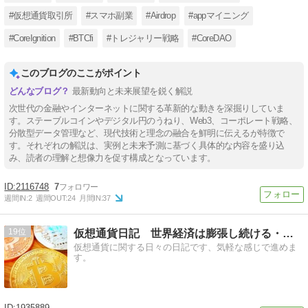
#仮想通貨取引所
#スマホ副業
#Airdrop
#appマイニング
#CoreIgnition
#BTCfi
#トレジャリー戦略
#CoreDAO
このブログのここがポイント
最新動向と未来展望を鋭く解説
次世代の金融やインターネットに関する革新的な動きを深掘りしていま
す。ステーブルコインやデジタル円のうねり、Web3、コーポレート戦略、
分散型データ管理など、現代技術と理念の融合を鮮明に伝えるが特徴で
す。それぞれの解説は、実例と未来予測に基づく具体的な内容を盛り込
み、読者の理解と想像力を促す構成となっています。
2116748
7
週間IN:
2
週間OUT:
24
月間IN:
37
19
仮想通貨日記 世界経済は膨張し続ける・・・
仮想通貨に関する日々の日記です、気軽な感じで進めま
す。
1935889