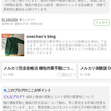
ついて鋭く掘り下げます。過去の傾向や最新の動きに着目し、実践に役立
つ情報を提供。独自の視点から経済・政治のトレンドを読み解き、冷静で
具体的な解説を心掛けています。
1941904
6
週間IN:
58
週間OUT:
50
月間IN:
282
3
onechan's blog
仮想通貨投資の事件簿やメルカリの攻略法を発信してお
ります。元ブラック企業従業員の経験から得られた知見
や生き残りの方法、元電気工事士としての理論と応用も
発信しております。
メルカリ完全攻略法 梱包作業手順について パーカー スウェットの例
5ヶ月前
6ヶ月前
このブログのここがポイント
値段と価値の変動とコスト管理の重要性について
物の価格変動と価値の浮き沈みについて触れ、常に変化する市場の性質を
解説しています。また、電池交換におけるコストの抑え方や銅の価値と関