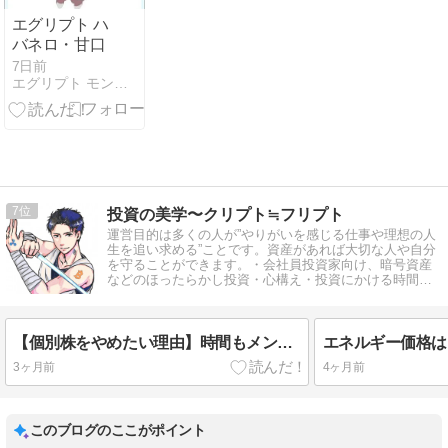
エグリプト ハ
バネロ・甘口
7日前
エグリプト モンスター図鑑
7
投資の美学〜クリプト≒フリプト
運営目的は多くの人が”やりがいを感じる仕事や理想の人
生を追い求める”ことです。資産があれば大切な人や自分
を守ることができます。・会社員投資家向け、暗号資産
などのほったらかし投資・心構え・投資にかける時間を
減らす、長期目線
【個別株をやめたい理由】時間もメンタルも奪われる投資スタイルから距離を置くまでの話
3ヶ月前
4ヶ月前
このブログのここがポイント