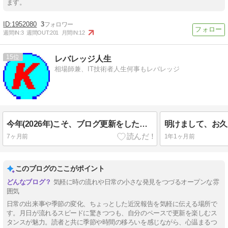
ます。
1952080
3
週間IN:
3
週間OUT:
201
月間IN:
12
15
レバレッジ人生
相場師兼、IT技術者人生何事もレバレッジ
今年(2026年)こそ、ブログ更新をしたい(年末年始の話)
明けまして、お久
7ヶ月前
1年1ヶ月前
このブログのここがポイント
気軽に時の流れや日常の小さな発見をつづるオープンな雰
囲気
日常の出来事や季節の変化、ちょっとした近況報告を気軽に伝える場所で
す。月日が流れるスピードに驚きつつも、自分のペースで更新を楽しむス
タンスが魅力。読者と共に季節や時間の移ろいを感じながら、心温まるつ