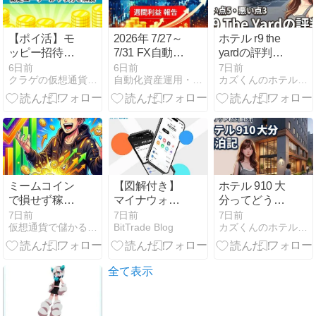
雇用統計と日
銀議事要旨に
注目
【ポイ活】モ
2026年 7/27～
ホテル r9 the
ッピー招待コ
7/31 FX自動売
yardの評判
ードを歴15年
買 週間運用結
は？良い点5
6日前
6日前
7日前
クラゲの仮想通貨航海ブログ
自動化資産運用・副業・副収入GET！自動ツールで運用サイト
カズくんのホテル宿泊攻略blog
の認定ユーザ
果
つと悪い点3
ーがやり方を
つを店舗一覧
解説
と紹介
ミームコイン
【図解付き】
ホテル 910 大
で損せず稼ぐ
マイナウォレ
分ってどう？
ための絶対ル
ットとは？作
実際に泊まっ
7日前
7日前
7日前
仮想通貨で儲かる買い方を知りたい人必見、初心者が見落とす
BitTrade Blog
カズくんのホテル宿泊攻略blog
ール
成方法・始め
て感じたデメ
方・使い方を
リットや客室
解説
の評判を公開
全て表示