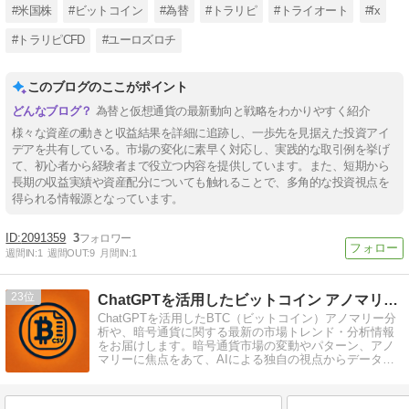
#米国株
#ビットコイン
#為替
#トラリピ
#トライオート
#fx
#トラリピCFD
#ユーロズロチ
このブログのここがポイント
為替と仮想通貨の最新動向と戦略をわかりやすく紹介
様々な資産の動きと収益結果を詳細に追跡し、一歩先を見据えた投資アイ
デアを共有している。市場の変化に素早く対応し、実践的な取引例を挙げ
て、初心者から経験者まで役立つ内容を提供しています。また、短期から
長期の収益実績や資産配分についても触れることで、多角的な投資視点を
得られる情報源となっています。
2091359
3
週間IN:
1
週間OUT:
9
月間IN:
1
23
ChatGPTを活用したビットコイン アノマリー分析ブログ
ChatGPTを活用したBTC（ビットコイン）アノマリー分
析や、暗号通貨に関する最新の市場トレンド・分析情報
をお届けします。暗号通貨市場の変動やパターン、アノ
マリーに焦点をあて、AIによる独自の視点からデータを
わかりやすく解説