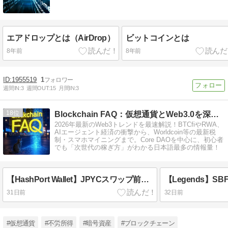
エアドロップとは（AirDrop）
ビットコインとは
8年前
8年前
1955519
1
週間IN:
3
週間OUT:
15
月間IN:
3
18
Blockchain FAQ：仮想通貨とWeb3.0を深掘り
2026年最新のWeb3トレンドを最速解説！BTCfiやRWA、
AIエージェント経済の衝撃から、Worldcoin等の最新税
制・スマホマイニングまで。Core DAOを中心に、初心者
でも「次世代の稼ぎ方」がわかる日本語最多の情報量！
【HashPort Wallet】JPYCスワップ前に知るべき4つの隠れたリスクと税務の罠
31日前
32日前
#仮想通貨
#不労所得
#暗号資産
#ブロックチェーン