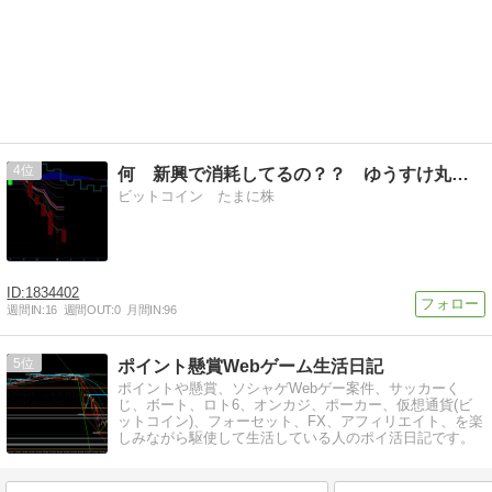
4
何 新興で消耗してるの？？ ゆうすけ丸の株トレ
ビットコイン たまに株
1834402
週間IN:
16
週間OUT:
0
月間IN:
96
5
ポイント懸賞Webゲーム生活日記
ポイントや懸賞、ソシャゲWebゲー案件、サッカーく
じ、ボート、ロト6、オンカジ、ポーカー、仮想通貨(ビ
ットコイン)、フォーセット、FX、アフィリエイト、を楽
しみながら駆使して生活している人のポイ活日記です。