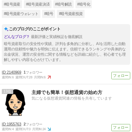
#暗号資産
#暗号資産決済
#暗号解読
#暗号化
#暗号資産ウォレット
#暗号
#暗号資産投資
このブログのここがポイント
最新評価と実績検証を徹底解説
暗号資産取引の安全性や実績、評判を多角的に分析し、AIを活用した自動
運用の信頼性や魅力を明快に伝えます。信頼できるランキングや具体的な
出金状況、運営の安全性に関する情報などを詳細に紹介し、初心者でも理
解しやすい内容を心がけています。
2140969
1
週間IN:
6
週間OUT:
28
月間IN:
6
13
主婦でも簡単！仮想通貨の始め方
気になる仮想通貨関連の情報を共有しています
1955763
2
週間IN:
4
週間OUT:
0
月間IN:
24