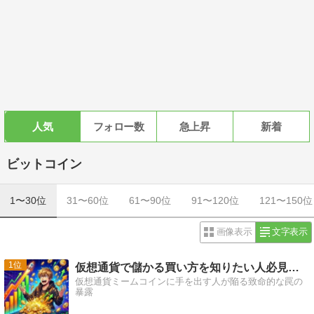
人気
フォロー数
急上昇
新着
ビットコイン
1〜30位
31〜60位
61〜90位
91〜120位
121〜150位
画像表示
文字表示
1
仮想通貨で儲かる買い方を知りたい人必見、初心者が見落とす
仮想通貨ミームコインに手を出す人が陥る致命的な罠の
暴露