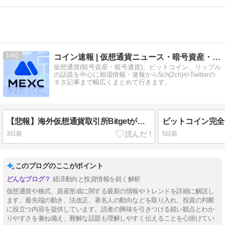
14
コイン速報 | 仮想通貨ニュース・暗号資産・5chまとめ
仮想通貨(暗号資産・暗号通貨)、ビットコイン、リップル
の話題を中心に相場情報・速報から5ch(2ch)やTwitterの
ネタ記事まで幅広くまとめて行きます。
【悲報】海外仮想通貨取引所Bitgetが日本撤退のお知らせ・・・
ビットコイン完全
3日前
5日前
このブログのここがポイント
経済動向と投資情報を鋭く解析
仮想通貨や株式、資産形成に関する最新の情報やトレンドを詳細に解説し
ます。最先端の動き、法改正、著名人の動向などを取り入れ、投資の判断
に役立つ内容を提供しています。読者の興味を引きつける鋭い観点とわか
りやすさを兼ね備え、難解な話題も理解しやすく伝えることを心掛けてい