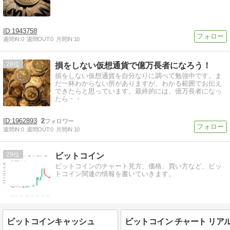
1943758
週間IN:
0
週間OUT:
0
月間IN:
10
28
損をしない仮想通貨で億万長者になろう！
損をしない仮想通貨を自分なりに調べて勉強中です。ま
だ一杯わからない所がありますが、わかる範囲でお伝え
できたらと思っています。最終的には、億万長者になっ
たら・・
1962893
2
週間IN:
0
週間OUT:
0
月間IN:
10
29
ビットコイン
ビットコインのチャート見方、価格、買い方など、ビッ
トコイン関連の情報を書いていきます。
ビットコインキャッシュ
ビットコイン チャート リア