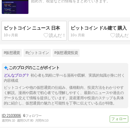
始め方、税金などの情報をまとめていきます。
ビットコイン ニュース 日本
ビットコイン ドル建て 購入
10ヶ月前
10ヶ月前
#仮想通貨
#ビットコイン
#仮想通貨投資
このブログのここがポイント
初心者も気軽に学べる漫画や図解、実践的知識が身に付く
内容構成
ビットコインや他の仮想通貨の仕組み、価格動向、投資方法をわかりやす
く解説。漫画や図表で初心者でも理解しやすく、最新のニュースや過去の
データも交えて情報を提供しています。資産運用や投資のステップを具体
的に紹介し、仮想通貨の魅力と可能性を丁寧に伝えている点が特徴。
2103006
6
週間IN:
10
週間OUT:
80
月間IN:
10