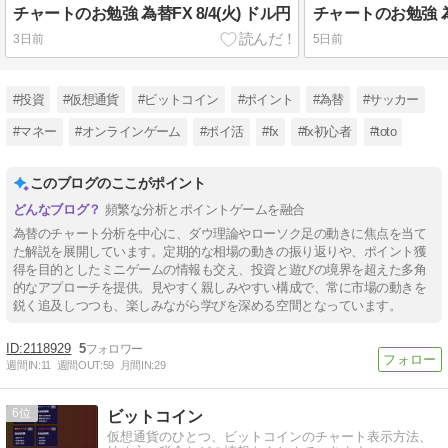
チャートのお勉強 為替FX 8/4(火) ドル円
チャートのお勉強 為替
3日前
5日前
#投資
#仮想通貨
#ビットコイン
#ポイント
#為替
#サッカー
#マネー
#オンラインゲーム
#ポイ活
#fx
#fx初心者
#toto
このブログのここがポイント
頻繁な分析とポイントゲームを融合
為替のチャート分析を中心に、ダウ理論やローソク足の動きに焦点を当て
た解説を展開しています。定期的な相場の動きの振り返りや、ポイント獲
得を目的としたミニゲームの情報も交え、投資と遊びの境界を超えた多角
的なアプローチを提供。見やすく親しみやすい構成で、常に市場の動きを
鋭く追及しつつも、楽しみながら学びを深める空間となっています。
2118929
5
週間IN:
11
週間OUT:
59
月間IN:
29
6
ビットコイン
仮想通貨のひとつ、ビットコインのチャート表示方法、