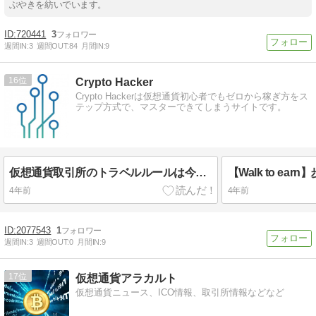
ぶやきを紡いでいます。
720441
3
週間IN:
3
週間OUT:
84
月間IN:
9
16
Crypto Hacker
Crypto Hackerは仮想通貨初心者でもゼロから稼ぎ方をス
テップ方式で、マスターできてしまうサイトです。
仮想通貨取引所のトラベルルールは今後どうなるのか？対策方法などわかりやすく説明してみた
4年前
4年前
2077543
1
週間IN:
3
週間OUT:
0
月間IN:
9
17
仮想通貨アラカルト
仮想通貨ニュース、ICO情報、取引所情報などなど