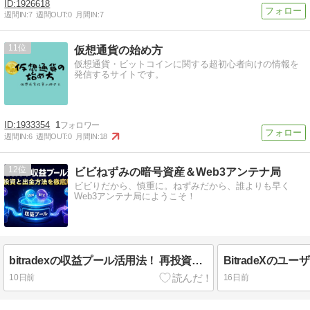
1926618
週間IN:
7
週間OUT:
0
月間IN:
7
11
仮想通貨の始め方
仮想通貨・ビットコインに関する超初心者向けの情報を
発信するサイトです。
1933354
1
週間IN:
6
週間OUT:
0
月間IN:
18
12
ビビねずみの暗号資産＆Web3アンテナ局
ビビりだから、慎重に。ねずみだから、誰よりも早く
Web3アンテナ局にようこそ！
bitradexの収益プール活用法！ 再投資と出金方法を徹底解説
10日前
16日前