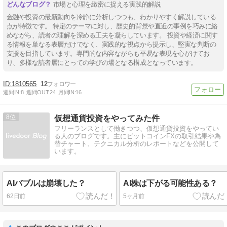
市場と心理を緻密に捉える実践的解説
金融や投資の最新動向を冷静に分析しつつも、わかりやすく解説している
点が特徴です。 特定のテーマに対し、歴史的背景や直近の事例を巧みに絡
めながら、読者の理解を深める工夫を凝らしています。 投資や経済に関す
る情報を単なる表層だけでなく、実践的な視点から提示し、堅実な判断の
支援を目指しています。専門的な内容ながらも平易な表現を心がけてお
り、多様な読者層にとっての学びの場となる構成となっています。
1810565
12
週間IN:
8
週間OUT:
24
月間IN:
16
8
仮想通貨投資をやってみた件
フリーランスとして働きつつ、仮想通貨投資をやってい
る人のブログです。主にビットコインFXの取引結果や為
替チャート、テクニカル分析のレポートなどを公開して
います。
AIバブルは崩壊した？
AI株は下がる可能性ある？
62日前
5ヶ月前