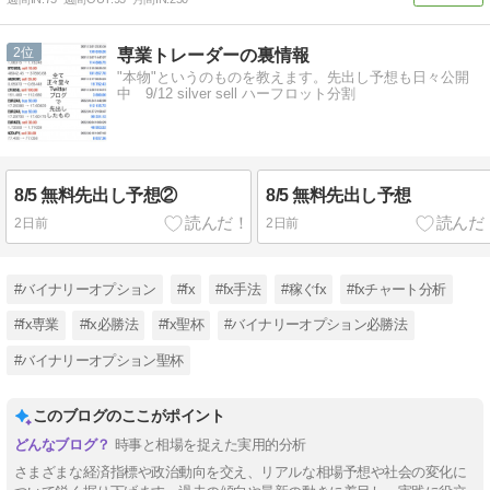
2
専業トレーダーの裏情報
"本物"というのものを教えます。先出し予想も日々公開
中 9/12 silver sell ハーフロット分割
8/5 無料先出し予想②
8/5 無料先出し予想
2日前
2日前
#バイナリーオプション
#fx
#fx手法
#稼ぐfx
#fxチャート分析
#fx専業
#fx必勝法
#fx聖杯
#バイナリーオプション必勝法
#バイナリーオプション聖杯
このブログのここがポイント
時事と相場を捉えた実用的分析
さまざまな経済指標や政治動向を交え、リアルな相場予想や社会の変化に