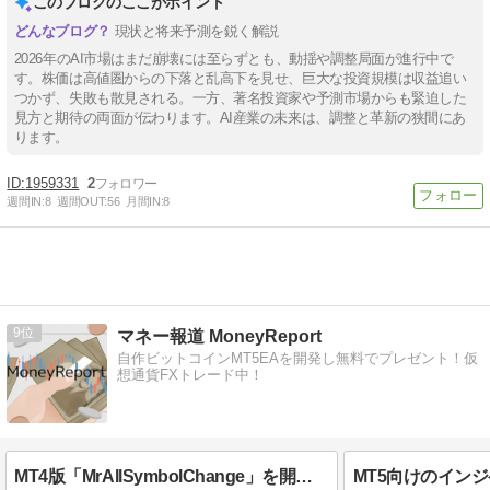
このブログのここがポイント
現状と将来予測を鋭く解説
2026年のAI市場はまだ崩壊には至らずとも、動揺や調整局面が進行中で
す。株価は高値圏からの下落と乱高下を見せ、巨大な投資規模は収益追い
つかず、失敗も散見される。一方、著名投資家や予測市場からも緊迫した
見方と期待の両面が伝わります。AI産業の未来は、調整と革新の狭間にあ
ります。
1959331
2
週間IN:
8
週間OUT:
56
月間IN:
8
9
マネー報道 MoneyReport
自作ビットコインMT5EAを開発し無料でプレゼント！仮
想通貨FXトレード中！
MT4版「MrAllSymbolChange」を開発しました！GogoJungleにて販売！