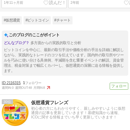
1年11ヶ月前
2年前
#仮想通貨
#ビットコイン
#チャート
このブログのここがポイント
多方面からの実践的取引と分析
ビットコインを中心に、最新の取引手法や価格分析の手法を詳細に解説し
ながら、実践的なトレードのコツを伝えています。国内外の取引所やツー
ルを巧みに使い分ける具体例、半減期を含む重要イベントの解説、資金管
理法、税金対策まで幅広くカバーし、仮想通貨の深層に迫る情報を提供し
ます。
2116315
1
週間IN:
0
週間OUT:
48
月間IN:
8
30
仮想通貨フレンズ
初心者の方にもわかりやすく、親しみやすいように仮想
通貨の記事を更新していきます！基礎知識から速報、
ICOに関する情報までいち早く更新していきます！