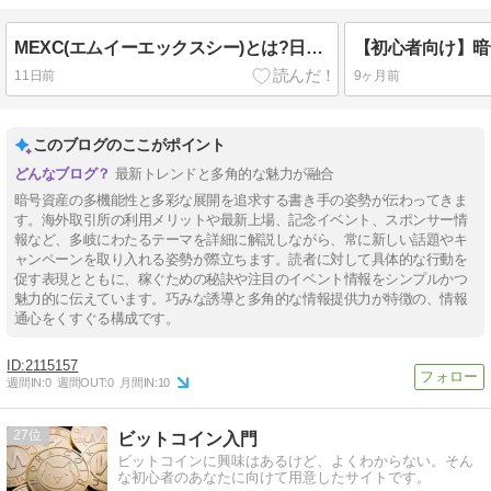
MEXC(エムイーエックスシー)とは?日本人向け完全ガイド|特徴・安全性・始め方を解説
11日前
9ヶ月前
このブログのここがポイント
最新トレンドと多角的な魅力が融合
暗号資産の多機能性と多彩な展開を追求する書き手の姿勢が伝わってきま
す。海外取引所の利用メリットや最新上場、記念イベント、スポンサー情
報など、多岐にわたるテーマを詳細に解説しながら、常に新しい話題やキ
ャンペーンを取り入れる姿勢が際立ちます。読者に対して具体的な行動を
促す表現とともに、稼ぐための秘訣や注目のイベント情報をシンプルかつ
魅力的に伝えています。巧みな誘導と多角的な情報提供力が特徴の、情報
通心をくすぐる構成です。
2115157
週間IN:
0
週間OUT:
0
月間IN:
10
27
ビットコイン入門
ビットコインに興味はあるけど、よくわからない。そん
な初心者のあなたに向けて用意したサイトです。