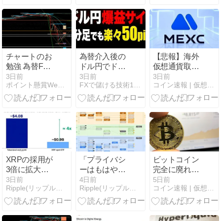
選【2026年8
説
説
月】
チャートのお
為替介入後の
【悲報】海外
勉強 為替FX
ドル円でドニ
仮想通貨取引
8/4(火) ドル円
ーアローを検
所Bitgetが日本
3日前
3日前
3日前
ポイント懸賞Webゲーム生活日記
FXで儲ける技術12ヶ月で+9999PI
コイン速報 | 仮想通貨ニュース・暗号資産・5chまとめ
証｜日足から
撤退のお知ら
1分足まで比
せ・・・
較
XRPの採用が
「プライバシ
ビットコイン
3倍に拡大
ーはもはや後
完全に廃れた
し、トークン
回しにされる
な・・・
3日前
4日前
5日前
Ripple(リップル）仮想通貨情報局
Ripple(リップル）仮想通貨情報局
コイン速報 | 仮想通貨ニュース・暗号資産・5chまとめ
化資産が40億
ものではな
ドルに達した
い」：ヴィタ
ほか、●●への
リック・ブテ
需要も堅調を
リンがイーサ