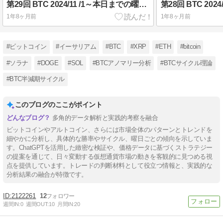
第29回 BTC 2024/11 /1～本日までの曜日＆時間別longエントリーの勝率
1年8ヶ月前
1年8ヶ月前
#ビットコイン
#イーサリアム
#BTC
#XRP
#ETH
#bitcoin
#ソラナ
#DOGE
#SOL
#BTCアノマリー分析
#BTCサイクル理論
#BTC半減期サイクル
このブログのここがポイント
多角的データ解析と実践的考察を融合
ビットコインやアルトコイン、さらには市場全体のパターンとトレンドを
細やかに分析し、具体的な勝率やサイクル、曜日ごとの傾向を示していま
す。ChatGPTを活用した緻密な検証や、価格データに基づくストラテジー
の提案を通じて、日々変動する仮想通貨市場の動きを客観的に見つめる視
点を提供しています。トレードの判断材料として役立つ情報と、実践的な
分析結果の融合が特徴です。
2122261
12
週間IN:
0
週間OUT:
10
月間IN:
20