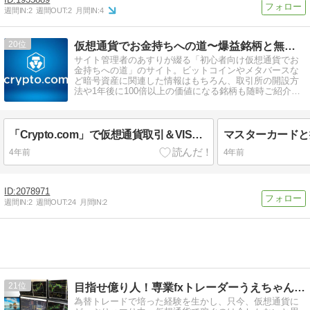
週間IN:
2
週間OUT:
2
月間IN:
4
20
仮想通貨でお金持ちへの道〜爆益銘柄と無料のコイン配布紹介
サイト管理者のあすりが綴る「初心者向け仮想通貨でお
金持ちへの道」のサイト。ビットコインやメタバースな
ど暗号資産に関連した情報はもちろん、取引所の開設方
法や1年後に100倍以上の価値になる銘柄も随時ご紹介し
ます。
「Crypto.com」で仮想通貨取引＆VISAプリペイドカードを手に入れよう！
4年前
4年前
2078971
週間IN:
2
週間OUT:
24
月間IN:
2
21
目指せ億り人！専業fxトレーダーうえちゃん 仮想通貨も参入
為替トレードで培った経験を生かし、只今、仮想通貨に