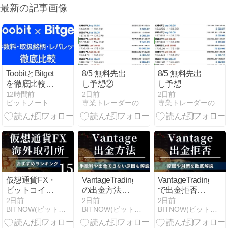
最新の記事画像
ToobitとBitget
8/5 無料先出
8/5 無料先出
を徹底比較！
し予想②
し予想
手数料や取扱
12時間前
2日前
2日前
ビットノート
専業トレーダーの裏情報
専業トレーダーの裏情報
銘柄・レバレ
ッジなどの違
いを総合的に
検証
仮想通貨FX・
VantageTrading
VantageTrading
ビットコイン
の出金方法と
で出金拒否は
FXにおすすめ
ルール！手数
ある？出金で
2日前
2日前
2日前
BITNOW(ビットナウ)
BITNOW(ビットナウ)
BITNOW(ビットナウ)
の海外FX業者
料や出金でき
きない原因や
ランキング15
ない原因も解
対策を徹底解