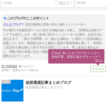
12日前
80日前
このブログのここがポイント
安定性重視の逆張りEAと新作インジケーター
FXの取引や自動売買ツールに関する情報を鋭く分析し、実用的な技術やア
イデアを紹介します。特に逆張りEAやインジケーターの新作、設定方法に
焦点を当て、「静かな時間帯」や「細かな値動き」に着目した投資戦略を
提案しています。難易度を抑えた解説と最新の開発情報を通じて、実用性
と安定性を兼ね備えた取引手法を追究しています。常に進化を求めなが
ら、実際の取引現場に役立つ情報をわかりやすく提供し、取引の深みと可
【Tips】気になるブログをフォロー。

能性を広げています。
登録不要。更新を逃さずキャッチ！
閉じる
1565082
6
週間IN:
7
週間OUT:
70
月間IN:
28
10
仮想通貨記事まとめブログ
仮想通貨記事まとめブログ