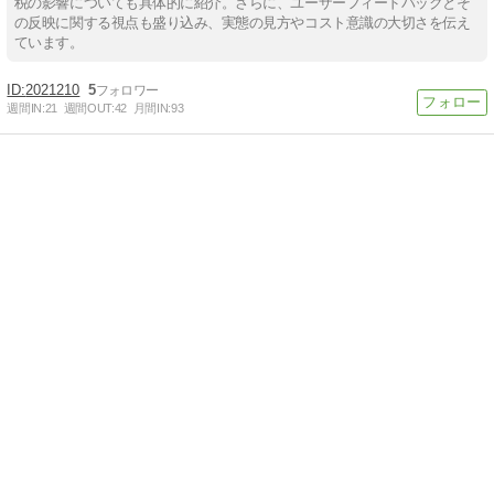
税の影響についても具体的に紹介。さらに、ユーザーフィードバックとそ
の反映に関する視点も盛り込み、実態の見方やコスト意識の大切さを伝え
ています。
2021210
5
週間IN:
21
週間OUT:
42
月間IN:
93