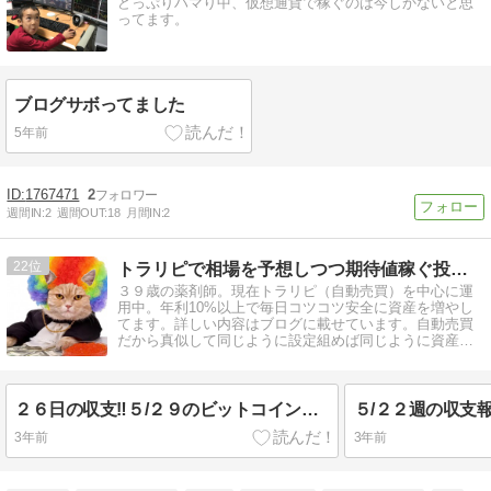
どっぷりハマり中、仮想通貨で稼ぐのは今しかないと思
ってます。
ブログサボってました
5年前
1767471
2
週間IN:
2
週間OUT:
18
月間IN:
2
22
トラリピで相場を予想しつつ期待値稼ぐ投資ブログ
３９歳の薬剤師。現在トラリピ（自動売買）を中心に運
用中。年利10%以上で毎日コツコツ安全に資産を増やし
てます。詳しい内容はブログに載せています。自動売買
だから真似して同じように設定組めば同じように資産増
えるよ。よかったら見てねー！
２６日の収支‼５/２９のビットコイン積立状況‼
3年前
3年前