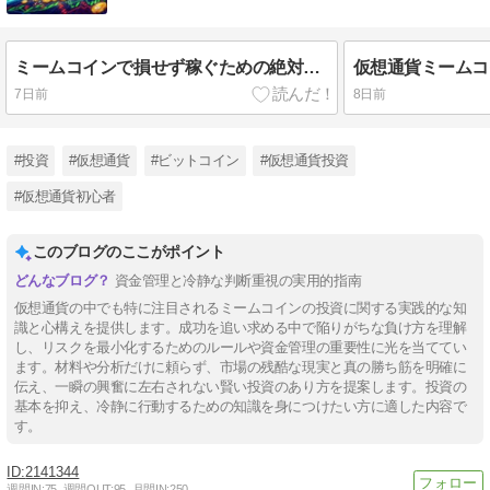
ミームコインで損せず稼ぐための絶対ルール
7日前
8日前
#投資
#仮想通貨
#ビットコイン
#仮想通貨投資
#仮想通貨初心者
このブログのここがポイント
資金管理と冷静な判断重視の実用的指南
仮想通貨の中でも特に注目されるミームコインの投資に関する実践的な知
識と心構えを提供します。成功を追い求める中で陥りがちな負け方を理解
し、リスクを最小化するためのルールや資金管理の重要性に光を当ててい
ます。材料や分析だけに頼らず、市場の残酷な現実と真の勝ち筋を明確に
伝え、一瞬の興奮に左右されない賢い投資のあり方を提案します。投資の
基本を抑え、冷静に行動するための知識を身につけたい方に適した内容で
す。
2141344
週間IN:
75
週間OUT:
95
月間IN:
250