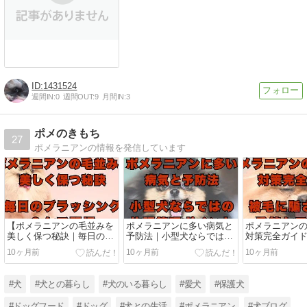
1431524
週間IN:
0
週間OUT:
9
月間IN:
3
ポメのきもち
27
ポメラニアンの情報を発信しています
【ポメラニアンの毛並みを
ポメラニアンに多い病気と
ポメラニアン
美しく保つ秘訣｜毎日のブ
予防法｜小型犬ならではの
対策完全ガイ
ラッシング＆ケア習慣】
体調管理ポイント
されない季節
10ヶ月前
10ヶ月前
10ヶ月前
#犬
#犬との暮らし
#犬のいる暮らし
#愛犬
#保護犬
#ドッグフード
#ドッグ
#犬との生活
#ポメラニアン
#犬ブログ