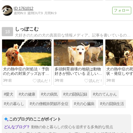
1761012
週間IN:
0
週間OUT:
9
月間IN:
9
しっぽこむ
18
犬好きのための犬の真面目な情報メディア。記事を書いているのはシニアのチワワと暮らしている人間の看護師です。医療従事者目線で、犬の病気も人の病気と比較しながらマニアックに解説しています。
犬の熱中症の対処法・予防
多頭飼育崩壊の地獄は動物
犬の熱中症の
のための対策グッズおすす
好きが招いている 正しい飼
状・発症しや
め6点
い主の在り方とは何か
防
3年前
3年前
3年前
#愛犬
#犬の健康
#犬の病気
#犬の闘病記録
#犬のてんかん
#犬の暮らし
#犬の僧帽弁閉鎖不全症
#犬の心臓病
#犬の闘病生活
このブログのここがポイント
動物の命と暮らしの安心を追求する多角的な視点