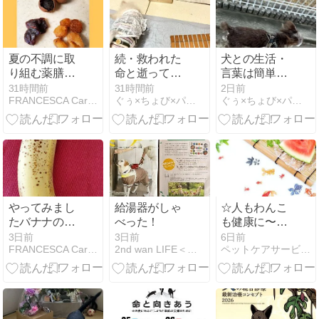
】
夏の不調に取
続・救われた
犬との生活・
り組む薬膳と
命と逝ってし
言葉は簡単に
方剤のハナシ
まったあの仔
嘘をつく
31時間前
31時間前
2日前
FRANCESCA Care Partner
ぐぅ×ちょび×パパ 〜 余命1ヶ月と言われた仔とその家族
ぐぅ×ちょび×パパ 〜 余命1ヶ月と言われた仔とその家族
の事 【 雛鳥編
④ 大量の虫を
ばら撒いた正
体は・・・ 】
やってみまし
給湯器がしゃ
☆人もわんこ
たバナナの保
べった！
も健康に〜夏
存方法
の食事☆
3日前
3日前
6日前
FRANCESCA Care Partner
2nd wan LIFE＜セカンド・ワン・ライフ＞
ペットケアサービス*Happiness~家族の為に出来る事