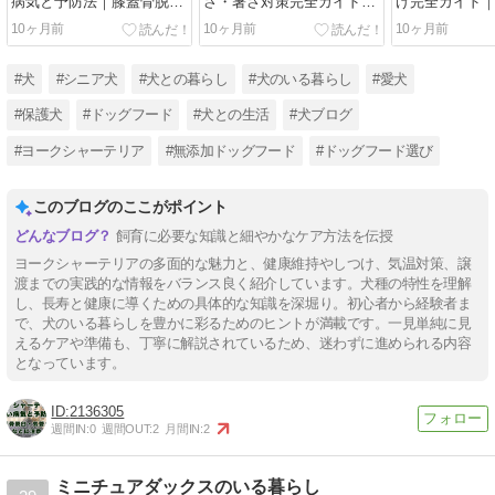
病気と予防法｜膝蓋骨脱
さ・暑さ対策完全ガイド｜
け完全ガイド
臼・気管虚脱などに注意
小型犬の体温管理の基本
トイレ・噛み
10ヶ月前
10ヶ月前
10ヶ月前
解決
#犬
#シニア犬
#犬との暮らし
#犬のいる暮らし
#愛犬
#保護犬
#ドッグフード
#犬との生活
#犬ブログ
#ヨークシャーテリア
#無添加ドッグフード
#ドッグフード選び
このブログのここがポイント
飼育に必要な知識と細やかなケア方法を伝授
ヨークシャーテリアの多面的な魅力と、健康維持やしつけ、気温対策、譲
渡までの実践的な情報をバランス良く紹介しています。犬種の特性を理解
し、長寿と健康に導くための具体的な知識を深堀り。初心者から経験者ま
で、犬のいる暮らしを豊かに彩るためのヒントが満載です。一見単純に見
えるケアや準備も、丁寧に解説されているため、迷わずに進められる内容
となっています。
2136305
週間IN:
0
週間OUT:
2
月間IN:
2
ミニチュアダックスのいる暮らし