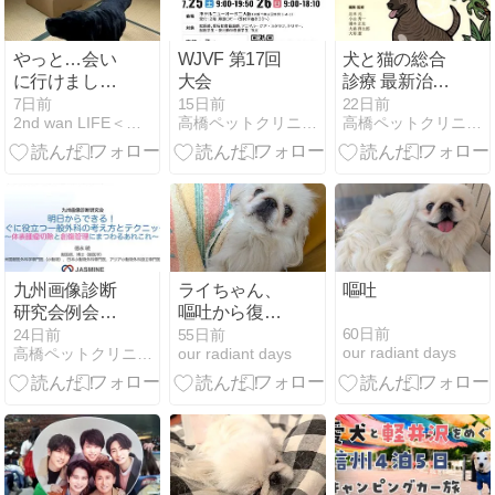
やっと…会い
WJVF 第17回
犬と猫の総合
に行けました
大会
診療 最新治療
🐾
のコンセプト
7日前
15日前
22日前
2nd wan LIFE＜セカンド・ワン・ライフ＞
高橋ペットクリニック ブログ
高橋ペットクリニック ブログ
2026に執筆さ
せていただき
ました。
九州画像診断
ライちゃん、
嘔吐
研究会例会に
嘔吐から復活
参加
まで
60日前
24日前
55日前
our radiant days
高橋ペットクリニック ブログ
our radiant days