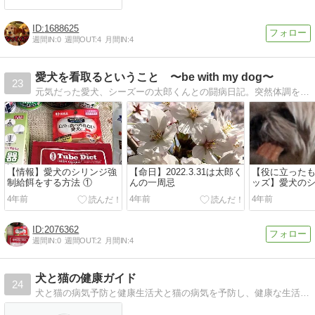
1688625
週間IN:
0
週間OUT:
4
月間IN:
4
愛犬を看取るということ 〜be with my dog〜
23
元気だった愛犬、シーズーの太郎くんとの闘病日記。突然体調を崩し、３か月闘病の末、2021年3月31日、13才で旅立ちました。元気になることを信じ、太郎くんと家族が全力を尽くした日々を綴ります。
【情報】愛犬のシリンジ強
【命日】2022.3.31は太郎く
【役に立った
制給餌をする方法 ①
んの一周忌
ッズ】愛犬の
給餌のために
4年前
4年前
4年前
小物
2076362
週間IN:
0
週間OUT:
2
月間IN:
4
犬と猫の健康ガイド
24
犬と猫の病気予防と健康生活犬と猫の病気を予防し、健康な生活を過ごすため病気の正しい知識と予防方法を知る