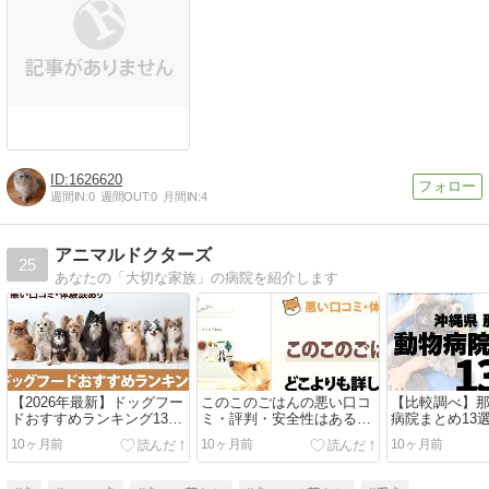
1626620
週間IN:
0
週間OUT:
0
月間IN:
4
アニマルドクターズ
25
あなたの「大切な家族」の病院を紹介します
【2026年最新】ドッグフー
このこのごはんの悪い口コ
【比較調べ】
ドおすすめランキング13
ミ・評判・安全性はある
病院まとめ13選
選・安心安全の犬の餌と
の？公式サイトよりも詳し
月最新版
10ヶ月前
10ヶ月前
10ヶ月前
は？口コミあり
く解説！