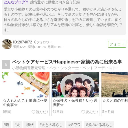
感情豊かに動物と向き合う記録
愛犬や小動物との日常や心のつながりを通して、穏やかさと温かさを伝え
るものです。記事は夢や思い出、そして命の大切さを静かに綴りながら、
日々の暮らしの中にある小さな奇跡や癒しを巧みに表現しています。多く
の動物愛好家が共感できるリアルな感情の吐露と、優しい物語が特徴的で
す。
2074072
6
週間IN:
25
週間OUT:
135
月間IN:
140
ペットケアサービス*Happiness~家族の為に出来る事
5
小動物飼養販売管理・ペットシッター士・ペットフーディスト・ホリスティックケアカウンセラー・家庭犬トレーナー・他・ペットと飼い主様を繋ぐ架け橋になりたい♪人もわんこも建康に♪詳しくはプロフィールをご覧下さい。
☆人もわんこも健康に〜夏
☆保護犬・保護猫という選
☆犬と猫の年
の食事☆
択肢☆
6日前
61日前
5ヶ月前
#猫
#犬
#柴犬
#犬との暮らし
#チワワ
#犬のいる暮らし