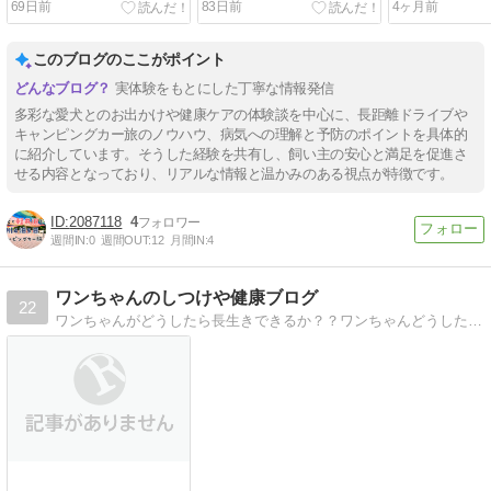
69日前
83日前
4ヶ月前
このブログのここがポイント
実体験をもとにした丁寧な情報発信
多彩な愛犬とのお出かけや健康ケアの体験談を中心に、長距離ドライブや
キャンピングカー旅のノウハウ、病気への理解と予防のポイントを具体的
に紹介しています。そうした経験を共有し、飼い主の安心と満足を促進さ
せる内容となっており、リアルな情報と温かみのある視点が特徴です。
2087118
4
週間IN:
0
週間OUT:
12
月間IN:
4
ワンちゃんのしつけや健康ブログ
22
ワンちゃんがどうしたら長生きできるか？？ワンちゃんどうしたら言うことを聞くのか？？などをわかりやすく皆さんにお届けします。