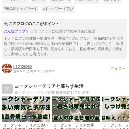
#無添加ドッグフード
#ドッグフード選び
このブログのここがポイント
しつけとケアに役立つ情報を詳細に解説
ポメラニアンの性格や健康管理、季節ごとのケアなど、多角的に役立つ情
報で飼い主の心強い味方となる内容が満載です。可愛さだけでなく、適切
な生活習慣や予防策も丁寧に紹介されており、初心者から経験者まで安心
して参考にできる構成です。
2136298
週間IN:
0
週間OUT:
8
月間IN:
2
ヨークシャーテリアと暮らす生活
28
ヨークシャーテリアの情報を発信しています
ヨークシャーテリアに多い
ヨークシャーテリアの寒
ヨークシャー