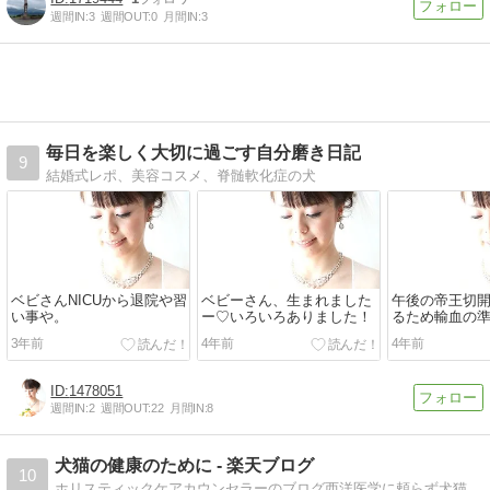
週間IN:
3
週間OUT:
0
月間IN:
3
毎日を楽しく大切に過ごす自分磨き日記
9
結婚式レポ、美容コスメ、脊髄軟化症の犬
ベビさんNICUから退院や習
ベビーさん、生まれました
午後の帝王切
い事や。
ー♡いろいろありました！
るため輸血の
した。
3年前
4年前
4年前
1478051
週間IN:
2
週間OUT:
22
月間IN:
8
犬猫の健康のために - 楽天ブログ
10
ホリスティックケアカウンセラーのブログ西洋医学に頼らず犬猫と健康に暮らすための情報満載です