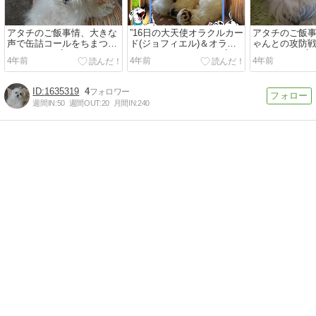
アタチのご飯事情、大きな
”16日の大天使オラクルカー
アタチのご飯
声で缶詰コールをちまつた
ド(ジョフィエル)＆オラク
ゃんとの攻防
が・・・BY凜
ルメッセージ＆わんこ店
てまつ～BY凜
4年前
4年前
4年前
長・天使の凜”
1635319
4
週間IN:
50
週間OUT:
20
月間IN:
240