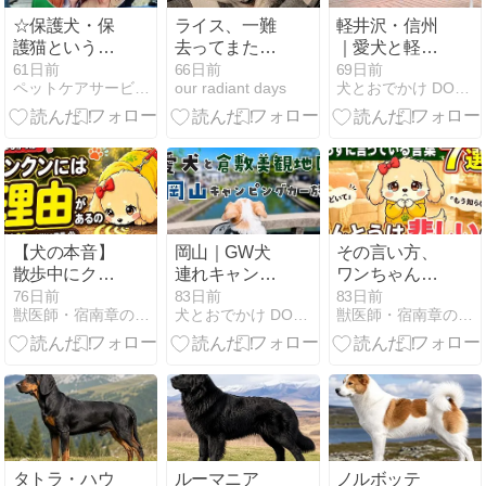
☆保護犬・保
ライス、一難
軽井沢・信州
護猫という選
去ってまた一
｜愛犬と軽井
択肢☆
難…
沢をめぐる信
61日前
66日前
69日前
ペットケアサービス*Happiness~家族の為に出来る事
our radiant days
犬とおでかけ DOGGY GO OUT ドギゴー
州4泊5日キャ
ンピングカー
旅
【犬の本音】
岡山｜GW犬
その言い方、
散歩中にクン
連れキャンピ
ワンちゃん少
クンが止まら
ングカー旅。
し困ってるか
76日前
83日前
83日前
獣医師・宿南章の愛犬を健康に飼うために
犬とおでかけ DOGGY GO OUT ドギゴー
獣医師・宿南章の愛犬を健康に飼うために
ない理由…
倉敷美観地区
も？
と道の駅めぐ
り
タトラ・ハウ
ルーマニア
ノルボッテ