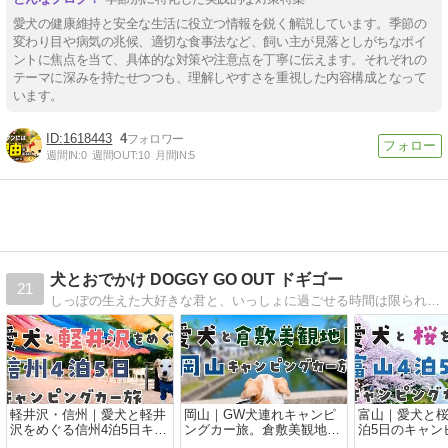
愛犬の健康維持と安全な生活に役立つ情報を鋭く解説しています。季節の
変わり目や病気の兆候、適切な食事法など、飼い主が見落としがちなポイ
ントに焦点を当て、具体的な対策や注意点を丁寧に伝えます。それぞれの
テーマに深みを持たせつつも、理解しやすさを重視した内容構成となって
います。
1618443
4
週間IN:
0
週間OUT:
10
月間IN:
5
犬とおでかけ DOGGY GO OUT ドギゴー
21
しっぽの生えた大好きな君と、いっしょに過ごせる時間は限られている。だから、いっぱいおでかけしてたくさんの思い出をつくろう。関西を中心にわんこといっしょにいける公園やイベント、キャンプ、国内旅行をレポートします。
軽井沢・信州｜愛犬と軽井
岡山｜GW犬連れキャンピ
富山｜愛犬と桜
沢をめぐる信州4泊5日キャ
ングカー旅。倉敷美観地区
泊5日のキャン
ンピングカー旅
と道の駅めぐり
旅