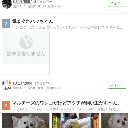
1478687
2
週間IN:
78
週間OUT:
123
月間IN:
258
気まぐれハッちゃん
2
ワンコＯＫのカフェに行っていますハッちゃんを連れてお洒落なカフェに行くのが趣味です。
1372804
7
週間IN:
70
週間OUT:
80
月間IN:
300
マルチーズのワンコだけどアタチが飼い主だも〜ん。
3
フリルいっぱいのドレス大好きのワンコアレルギーが酷くお散歩・ドッグランNGのドレス大好きなマルチーズです。かあちゃんはセラピストで、セラピーの事も書いていま