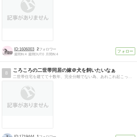
1606003
2
週間IN:
4
週間OUT:
0
月間IN:
4
ころころの二世帯同居の嫁＠犬を飼いたいなぁ
8
二世帯住宅を建てて十数年、完全分離でない為、あれこれ起こってくる問題を嫁の立場からみたものです。今度は室内犬を飼いたいと思い情報を集めたものを書いてます。
1719444
1