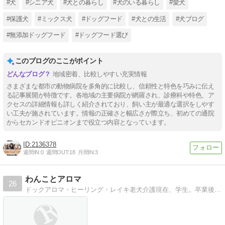
#犬
#シニア犬
#犬との暮らし
#犬のいる暮らし
#愛犬
#保護犬
#ミックス犬
#ドッグフード
#犬との生活
#犬ブログ
#無添加ドッグフード
#ドッグフード選び
このブログのここがポイント
地域密着、比較しやすい充実情報
さまざまな都市の動物病院を多角的に比較し、信頼性と特色を巧みに伝え
る記事展開が特徴です。各地域の主要病院が網羅され、診療科や特色、ア
クセスの詳細情報も詳しく紹介されており、飼い主が最適な選択をしやす
い工夫が施されています。情報の正確さと幅広さが際立ち、初めての通院
からセカンドオピニオンまで役立つ内容となっています。
2136378
週間IN:
0
週間OUT:
18
月間IN:
3
わんことアロマ
26
ドックアロマ・ヒーリング・レイキ老犬介護現在、学生。卒業後100匹を目標にボランティアでマッサージを目標奮闘中