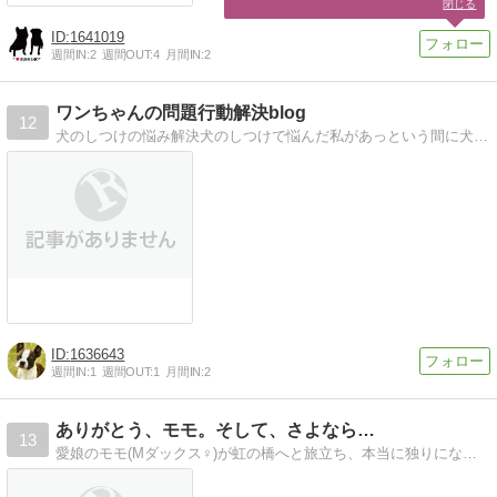
閉じる
1641019
週間IN:
2
週間OUT:
4
月間IN:
2
ワンちゃんの問題行動解決blog
12
犬のしつけの悩み解決犬のしつけで悩んだ私があっという間に犬が言うことを聞くようになった方法を教えます
1636643
週間IN:
1
週間OUT:
1
月間IN:
2
ありがとう、モモ。そして、さよなら…
13
愛娘のモモ(Mダックス♀)が虹の橋へと旅立ち、本当に独りになったアラフォー独女のセンティアがペットロスとどう向き合うかを模索しながら、モモとの思い出を綴るブログ