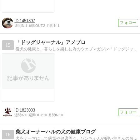
1451897
週間IN:
1
週間OUT:
2
月間IN:
1
「ドッグジャーナル」アメブロ
15
愛犬の健康と、暮らしを楽しむ為のウェブマガジン「ドッグジャーナル」のアメブロ
1823003
週間IN:
0
週間OUT:
10
月間IN:
10
柴犬オーナーハルの犬の健康ブログ
16
犬をテーマにして病気や健康等々、ワンちゃんや飼い主さんのお役に立てる様な情報をお届けしていきたいと思います。時々、柴犬（愛犬）も登場。