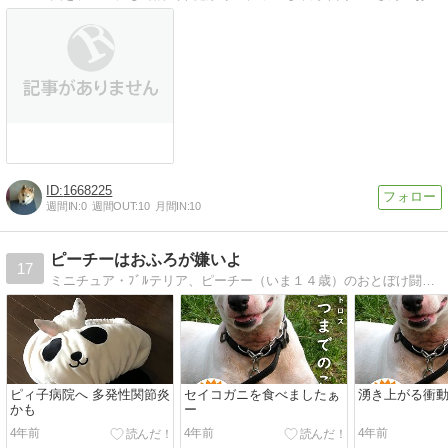
1668225
週間IN:
0
週間OUT:
10
月間IN:
10
ピーチーはおふろが嫌いよ
17
ミニチュア・ﾌﾞﾙテリア、ピーチー（いま１４歳）のおとぼけ闘病日記。突然、てんかん持ちになっちゃった。ウニが大好物、太い枝も好き。でも……、おふろだけは……
ピィ子病院へ 多発性関節炎
セイコガニを食べましたぁ
湧き上がる衝
かも
ー
4年前
4年前
4年前