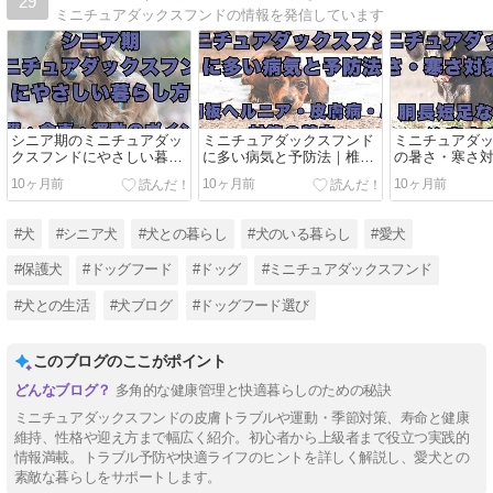
29
ミニチュアダックスフンドの情報を発信しています
シニア期のミニチュアダッ
ミニチュアダックスフンド
ミニチュアダ
クスフンドにやさしい暮ら
に多い病気と予防法｜椎間
の暑さ・寒さ
し方｜介護・食事・運動の
板ヘルニア・皮膚病・肥満
ド｜胴長短足
10ヶ月前
10ヶ月前
10ヶ月前
ポイント
対策の基本
意点とは？
#犬
#シニア犬
#犬との暮らし
#犬のいる暮らし
#愛犬
#保護犬
#ドッグフード
#ドッグ
#ミニチュアダックスフンド
#犬との生活
#犬ブログ
#ドッグフード選び
このブログのここがポイント
多角的な健康管理と快適暮らしのための秘訣
ミニチュアダックスフンドの皮膚トラブルや運動・季節対策、寿命と健康
維持、性格や迎え方まで幅広く紹介。初心者から上級者まで役立つ実践的
情報満載。トラブル予防や快適ライフのヒントを詳しく解説し、愛犬との
素敵な暮らしをサポートします。