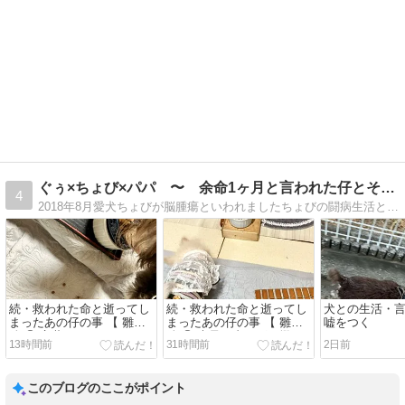
ぐぅ×ちょび×パパ 〜 余命1ヶ月と言われた仔とその家族
4
2018年8月愛犬ちょびが脳腫瘍といわれましたちょびの闘病生活とおとこ会議（ぐうとちょびとpapa）の記録です
続・救われた命と逝ってし
続・救われた命と逝ってし
犬との生活・
まったあの仔の事 【 雛鳥
まったあの仔の事 【 雛鳥
嘘をつく
編 ⑤ 言葉でならいくらで
編 ④ 大量の虫をばら撒い
13時間前
31時間前
2日前
も嘘がつけるのに 】
た正体は・・・ 】
このブログのここがポイント