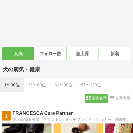
人気
フォロー数
急上昇
新着
犬の病気・健康
1〜30位
31〜60位
61〜90位
91〜120位
画像表示
文字表示
FRANCESCA Care Partner
1
愛玩動物看護師、テリントンTタッチプラクティショナー、国際中医薬膳師、優良家庭犬普及協会グッドシチズンテストサブジャッジ主催ペットのセミナー、イベント等のご案内FRANCESCAの活動をお知らせします