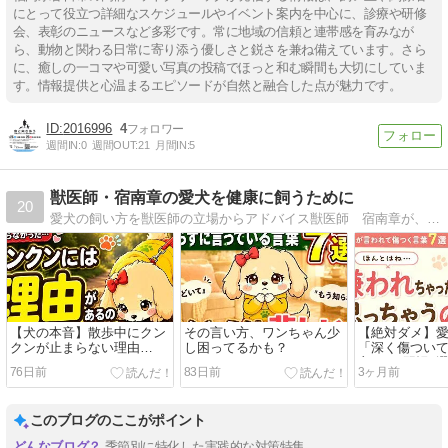
にとって役立つ詳細なスケジュールやイベント案内を中心に、診療や研修
会、表彰のニュースなど多彩です。常に地域の信頼と連帯感を育みなが
ら、動物と関わる日常に寄り添う優しさと鋭さを兼ね備えています。さら
に、癒しの一コマや可愛い写真の投稿でほっと和む瞬間も大切にしていま
す。情報提供と心温まるエピソードが自然と融合した点が魅力です。
2016996
4
週間IN:
0
週間OUT:
21
月間IN:
5
獣医師・宿南章の愛犬を健康に飼うために
20
愛犬の飼い方を獣医師の立場からアドバイス獣医師 宿南章が、犬の立場と視点にたって必要な食べ物と飼い方をアドバイスします
【犬の本音】散歩中にクン
その言い方、ワンちゃん少
【絶対ダメ】
クンが止まらない理由…
し困ってるかも？
「深く傷つい
主のNG習慣7
76日前
83日前
3ヶ月前
このブログのここがポイント
季節別に特化した実践的な対策特集