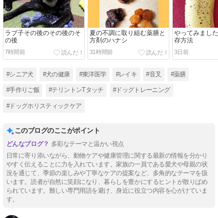
ラブ子その後のその後のそ
夏の不調に取り組む薬膳と
やってみまし
の後
方剤のハナシ
存方法
7時間前
31時間前
3日前
#シニア犬
#犬の健康
#東洋医学
#レイキ
#音叉
#薬膳
#手作りご飯
#テリントンTタッチ
#ドッグトレーニング
#ドッグホリスティックケア
このブログのここがポイント
多彩なテーマと温かい視点
日常に寄り添いながら、動物ケアや健康管理に関する最新の情報を分かり
やすく伝えることに力を入れています。家族の一員である愛犬や母親の状
況を通じて、季節の楽しみや丁寧なケアの提案など、多角的なテーマを扱
います。読者が自然に笑顔になり、暮らしを豊かにするヒントが散りばめ
られています。難しい専門用語を避け、身近に役立つ内容を心がけていま
す。