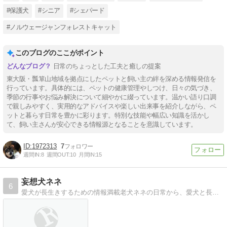
#保護犬
#シニア
#シェパード
#ノルウェージャンフォレストキャット
このブログのここがポイント
日常のちょっとした工夫と癒しの提案
東大阪・瓢箪山地域を拠点にしたペットと飼い主の絆を深める情報発信を
行っています。具体的には、ペットの健康管理やしつけ、日々の気づき、
季節の行事やお悩み解決について細やかに綴っています。温かい語り口調
で親しみやすく、実用的なアドバイスや楽しい出来事を紹介しながら、ペ
ットと暮らす日常を豊かに彩ります。特別な技能や幅広い知識を活かし
て、飼い主さんが安心できる情報源となることを意識しています。
1972313
7
週間IN:
8
週間OUT:
10
月間IN:
15
妄想犬ネネ
6
愛犬が長生きするための情報満載老犬ネネの日常から、愛犬と長く一緒にいられる方法を探ります。