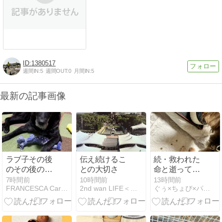
1380517
週間IN:
5
週間OUT:
0
月間IN:
5
最新の記事画像
ラブ子その後
伝え続けるこ
続・救われた
のその後のそ
との大切さ
命と逝ってし
の後
まったあの仔
7時間前
10時間前
13時間前
FRANCESCA Care Partner
2nd wan LIFE＜セカンド・ワン・ライフ＞
ぐぅ×ちょび×パパ 〜 余命1ヶ月と言われた仔とその家族
の事 【 雛鳥編
⑤ 言葉でなら
いくらでも嘘
がつけるのに