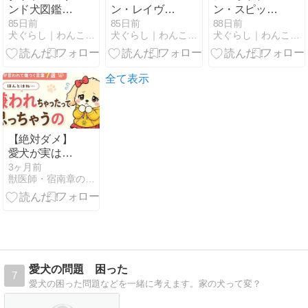
ンド犬図鑑｜
ン・レイヴ
ン・スピッツ
特徴・性格・
ン・シェパー
犬図鑑｜特
85日前
85日前
88日前
犬ぐらし｜わんこの魅力と情報を発信！
犬ぐらし｜わんこの魅力と情報を発信！
犬ぐらし｜わんこの魅力と情報を発信！
飼い方・かか
ド・ドッグ犬
徴・性格・飼
りやすい病気
図鑑｜特徴・
い方・かかり
まで詳しく解
性格・飼い
やすい病気ま
説
方・かかりや
で詳しく解説
全て表示
すい病気まで
詳しく解説
【絶対ダメ】
愛犬が実は
「深く傷つい
3ヶ月前
獣医師・宿南章の愛犬を健康に飼うために
ている」飼い
主のNG習慣7
選
愛犬の問題 困った
7
愛犬の困った問題などを一緒に考えます。家の犬って変？