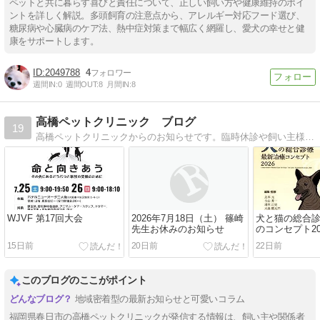
ペットと共に暮らす喜びと責任について、正しい飼い方や健康維持のポイ
ントを詳しく解説。多頭飼育の注意点から、アレルギー対応フード選び、
糖尿病や心臓病のケア法、熱中症対策まで幅広く網羅し、愛犬の幸せと健
康をサポートします。
2049788
4
週間IN:
0
週間OUT:
8
月間IN:
8
高橋ペットクリニック ブログ
19
高橋ペットクリニックからのお知らせです。臨時休診や飼い主様への情報を提供します。病気についての説明などをしていきます！！
WJVF 第17回大会
2026年7月18日（土） 篠崎
犬と猫の総合診
先生お休みのお知らせ
のコンセプト2
せていただき
15日前
20日前
22日前
このブログのここがポイント
地域密着型の最新お知らせと可愛いコラム
福岡県春日市の高橋ペットクリニックが発信する情報は、飼い主や関係者