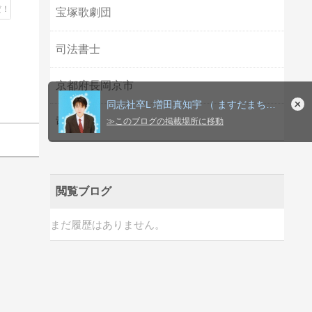
宝塚歌劇団
司法書士
京都府長岡京市
同志社卒L 増田真知宇 （ ますだまちう 真知宇 ）先生応援
司法試験
≫
このブログの掲載場所に移動
閲覧ブログ
まだ履歴はありません。