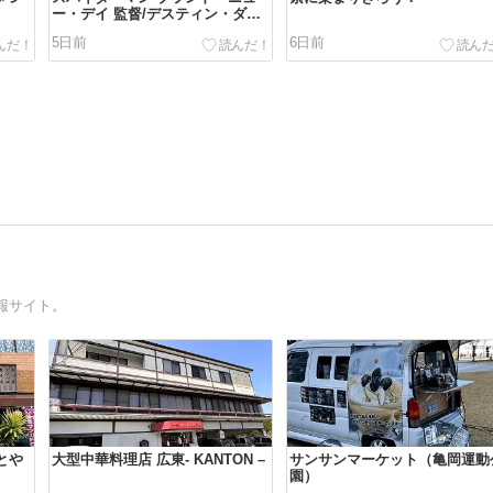
ー・デイ 監督/デスティン・ダニ
エル・クレットン
5日前
6日前
報サイト。
とや
大型中華料理店 広東- KANTON –
サンサンマーケット（亀岡運動
園）