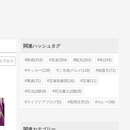
関連ハッシュタグ
映画(419)
音楽(304)
観光(162)
本(143)
文字表示
サッカー(139)
ご当地グルメ(118)
保護犬(71)
蕎麦(21)
宝塚歌劇団(16)
宝塚(11)
司法試験(9)
司法書士試験(8)
ライブドアブログ(5)
長岡京市(2)
カレー(38)
関連カテゴリー