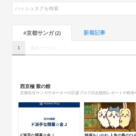
新着記事
#京都サンガ
2
1
次のページ≫
西京極 紫の館
京都在住サンガサポーターの応援ブログ試合観戦レポートや映画
ド派手な開幕☆金Ｊ
映画ちいかわ 人魚の島のひ