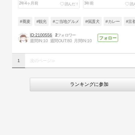
2年4ヶ月前
3年前
#蕎麦
#観光
#ご当地グルメ
#保護犬
#カレー
#京
2100556
2
週間IN:
10
週間OUT:
80
月間IN:
10
サンサンマーケット（亀岡運動公
園）
1
次のページ≫
3年前
ランキングに参加