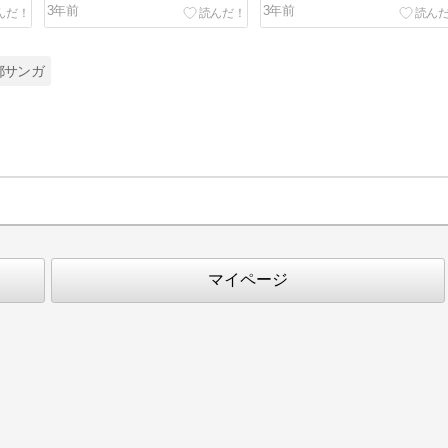
3年前
3年前
都サンガ
マイページ