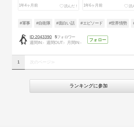
1年4ヶ月前
1年6ヶ月前
#軍事
#自衛隊
#面白い話
#エピソード
#世界情勢
2043390
5
週間IN:
-
週間OUT:
-
月間IN:
-
ブログ移転予告のお知らせ第２
弾！（名称決定）
1
次のページ≫
1年7ヶ月前
ランキングに参加