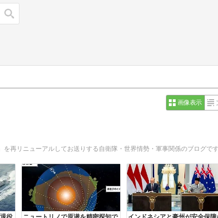
検索
画像表示
』を再リニューアルしてお送りする自衛隊・世界情勢・軍事関係のブログで
退役
ニュートリノで原潜を精密探知で
インドネシアと豪州が安全保障