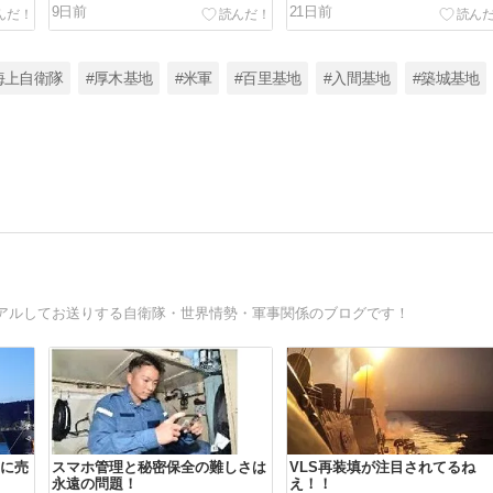
9日前
21日前
海上自衛隊
#厚木基地
#米軍
#百里基地
#入間基地
#築城基地
アルしてお送りする自衛隊・世界情勢・軍事関係のブログです！
に売
スマホ管理と秘密保全の難しさは
VLS再装填が注目されてるね
永遠の問題！
え！！