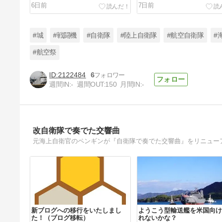
6日前
7日前
#城
#戦闘機
#自衛隊
#陸上自衛隊
#航空自衛隊
#
#航空祭
2122484
6
円盤さんお帰り（E-3） 7/12横田
週間IN:
-
週間OUT:
150
月間IN:
-
基地
27日前
改自衛隊で奏でた交響曲
元海上自衛官のペンギンが『自衛隊で奏でた交響曲』をリニュー
新ブログへの移行をいたしまし
ようこう型輸送艦を米国向け
た！（ブログ移転）
れないかな？