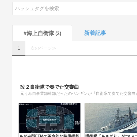
新着記事
#海上自衛隊
3
1
次のページ≫
改２自衛隊で奏でた交響曲
元うみ自事業部幹部だったのペンギンが『自衛隊で奏でた交響曲
もがみ型FFMの革命的な装備操舵
護衛艦「あさぎり」がついに