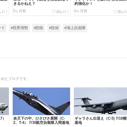
きるかねえ？
約強化か！
5ヶ月前
6ヶ月前
ード
#世界情勢
#防衛
#技術
#海上自衛隊
とめたブログです。
7）
炎天下の中、ひさびさ展開（C-
ギャラさん出迎え（C-5) 7/18
2、T-4） 7/30航空自衛隊入間基地
基地