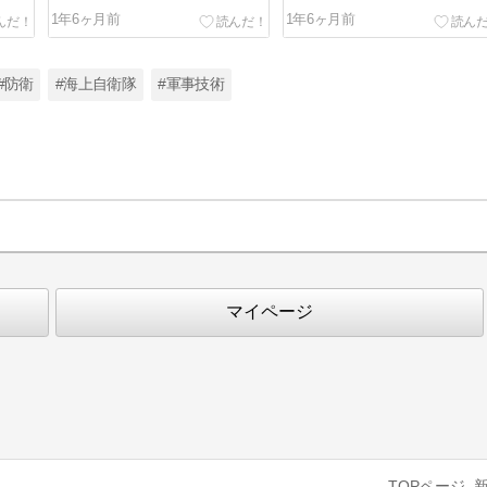
1年6ヶ月前
1年6ヶ月前
#防衛
#海上自衛隊
#軍事技術
マイページ
TOPページ