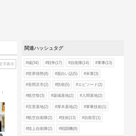
関連ハッシュタグ
城(34)
戦争(17)
自衛隊(14)
軍事(13)
文字表示
世界情勢(8)
面白い話(5)
米軍(3)
長岡京市(2)
防衛(5)
エピソード(2)
す！
航空祭(3)
築城基地(2)
入間基地(2)
百里基地(2)
厚木基地(2)
軍事技術(1)
航空自衛隊(2)
技術(13)
自衛官(1)
陸上自衛隊(2)
戦闘機(8)
条