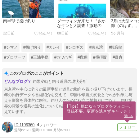
南半球で投げ釣り
ダーウィンが来た！『さか
3月は大型マコ
なクンと大調査！激動の東
節（のはず。
京湾』
22日前
88日前
5ヶ月前
#シマノ
#投げ釣り
#カレイ
#シロギス
#東京湾
#観音崎
#プロサーフ
#三浦半島
#カワハギ
#真鯛
#横須賀
#鎌倉
このブログのここがポイント
釣果変動と釣り道具の現状分析
東京湾を中心に釣りの最新事情と道具の動向を鋭く掘り下げています。長
年の釣行データや番組紹介を交えて、季節や環境の変化とそれが釣果に与
える影響を具体的に解説。釣り人のために役立つ情報だけでなく、釣り業
界の背景や道具の進化についても詳述し、実釣を彩るリアルな現場感を伝
【Tips】気になるブログをフォロー。

登録不要。更新を逃さずキャッチ！
えています。
閉じる
1196360
4
週間IN:
170
週間OUT:
100
月間IN:
900