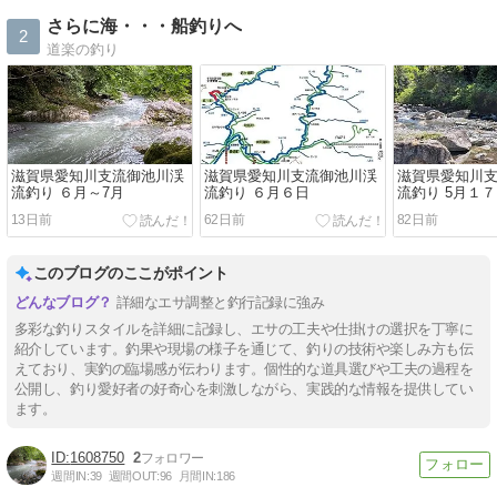
さらに海・・・船釣りへ
2
道楽の釣り
滋賀県愛知川支流御池川渓
滋賀県愛知川支流御池川渓
滋賀県愛知川
流釣り ６月～7月
流釣り ６月６日
流釣り 5月１
13日前
62日前
82日前
このブログのここがポイント
詳細なエサ調整と釣行記録に強み
多彩な釣りスタイルを詳細に記録し、エサの工夫や仕掛けの選択を丁寧に
紹介しています。釣果や現場の様子を通じて、釣りの技術や楽しみ方も伝
えており、実釣の臨場感が伝わります。個性的な道具選びや工夫の過程を
公開し、釣り愛好者の好奇心を刺激しながら、実践的な情報を提供してい
ます。
1608750
2
週間IN:
39
週間OUT:
96
月間IN:
186