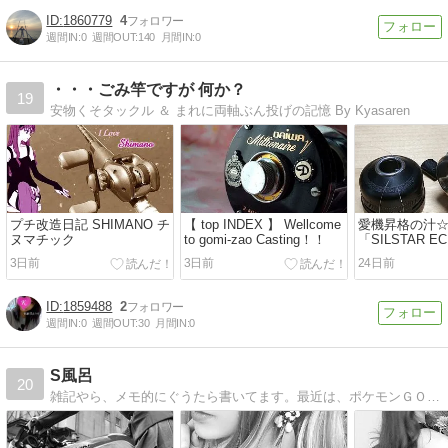
1860779
4
週間IN:
0
週間OUT:
140
月間IN:
0
・・・ごみ竿ですが 何か？
19
安物くそタックル ＆ まれに両軸ぶん投げの記憶 By Kyasaren
プチ改造日記 SHIMANO チ
【 top INDEX 】 Wellcome
愛機昇格の汁
ヌマチック
to gomi-zao Casting！！
「SILSTAR EC
3日前
3日前
24日前
1859488
2
週間IN:
0
週間OUT:
30
月間IN:
0
S風呂
20
雑記やら、メモ的にぐうたら書いてます。最近は、ポケモンＧＯが多いです。