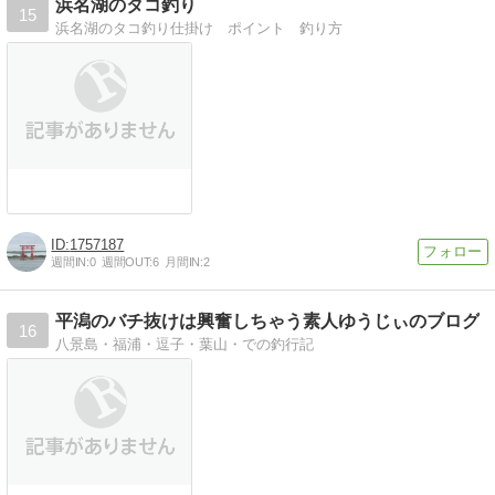
浜名湖のタコ釣り
15
浜名湖のタコ釣り仕掛け ポイント 釣り方
1757187
週間IN:
0
週間OUT:
6
月間IN:
2
平潟のバチ抜けは興奮しちゃう素人ゆうじぃのブログ
16
八景島・福浦・逗子・葉山・での釣行記