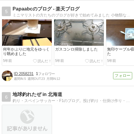
Papaabcのブログ - 楽天ブログ
5
ミニマリストの方たちのブログが好きで始めてみました 小物類などよく楽天市場で買ったりするので購入品を紹介していきたいと思います。
何年かぶりに地元をゆっく
ガスコンロ掃除しました
無印ケーブル
り眺めました
た
5年前
5年前
5年前
2058231
1
週間IN:
5
週間OUT:
23
月間IN:
12
地球釣れたぜ in 北海道
6
釣り・スペインサッカー・F1のブログ。投げ釣り・仕掛け作り・ロックフィッシュ・ショアジギングにハマリ中！