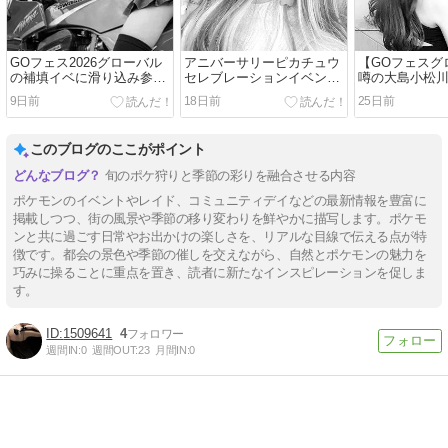
GOフェス2026グローバル
アニバーサリーピカチュウ
【GOフェスグ
の補填イベに滑り込み参
セレブレーションイベント
噂の大島小松
戦！キングダム、羽田にも
（すこしだけ神宮ピカ）
GO！
9日前
18日前
25日前
GOして来た！
このブログのここがポイント
旬のポケ狩りと季節の彩りを融合させる内容
ポケモンのイベントやレイド、コミュニティデイなどの最新情報を豊富に
掲載しつつ、街の風景や季節の移り変わりを鮮やかに描写します。ポケモ
ンと共に過ごす日常やお出かけの楽しさを、リアルな目線で伝える点が特
徴です。都会の景色や季節の催しを交えながら、自然とポケモンの魅力を
巧みに操ることに重点を置き、読者に新たなインスピレーションを促しま
す。
1509641
4
週間IN:
0
週間OUT:
23
月間IN:
0