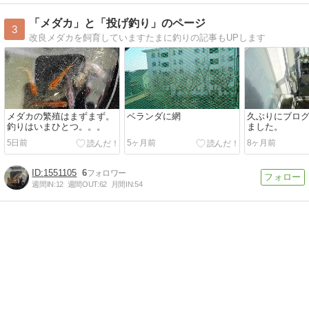
「メダカ」と「投げ釣り」のページ
3
改良メダカを飼育していますたまに釣りの記事もUPします
メダカの繁殖はまずまず。
ベランダに網
久ぶりにブロ
釣りはいまひとつ。。。
ました。
5日前
5ヶ月前
8ヶ月前
1551105
6
週間IN:
12
週間OUT:
62
月間IN:
54