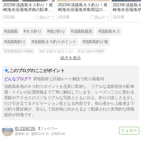
2023年淡路島キス釣り！尾
2023年淡路島キス釣り！尾
2023年淡路
崎海水浴場海岸南の駐車
崎海水浴場海岸南周辺の注
崎海水浴場海
場・トイレの位置を解説！
意事項を解説！
めポイントと
13日前
13日前
13日前
説！
#淡路島
#キス釣り
#投げ釣り
#淡路島観光
#淡路島キス
#淡路島釣り
#淡路島キス釣りポイント
#淡路島釣り場
#淡路島釣り情報
#キス釣りポイント
#キス釣り情報
続きを表示
#淡路島キス釣り速報
このブログのここがポイント
実地取材と詳細ルート解説で釣り場案内
淡路島各地のキス釣りポイントを忠実に取材し、リアルな道路状況や駐車
場・トイレの位置情報まで丁寧に解説しています。シーズンごとに変わる
景観やアクセスのコツをリアルな写真とともに伝え、釣りの楽しさを少し
だけ引き立てるナビゲーション役となる内容です。初心者から上級者まで
の釣り愛好家が、安心して目的地に向かえるよう配慮された実用的な情報
提供が特徴です。
2104726
3
週間IN:
10
週間OUT:
70
月間IN:
40