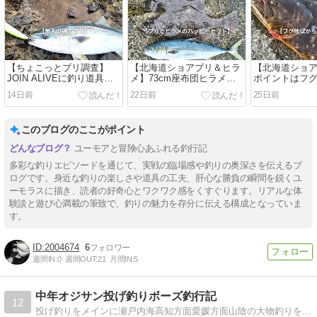
【ちょこっとブリ調査】
【北海道ショアブリ＆ヒラ
【北海道ショ
JOIN ALIVEに釣り道具を
メ】73cm座布団ヒラメに
ポイントはフ
積んでいった釣りバカ
75cmワラサ！「大谷翔平
14日前
22日前
25日前
釣法」が大成功
このブログのここがポイント
ユーモアと冒険心あふれる釣行記
多彩な釣りエピソードを通じて、実戦の臨場感や釣りの奥深さを伝えるブ
ログです。身近な釣りの楽しさや道具の工夫、肝心な勝負の瞬間を鋭くユ
ーモラスに描き、読者の好奇心とワクワク感をくすぐります。リアルな体
験談と遊び心満載の筆致で、釣りの魅力を存分に伝える構成となっていま
す。
2004674
6
週間IN:
0
週間OUT:
21
月間IN:
5
中年オジサン投げ釣りボーズ釣行記
12
投げ釣りをメインに瀬戸内海高知方面愛媛方面山陰の大物釣りをするおじさんブログ