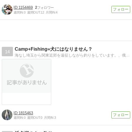
1154469
2
週間IN:
0
週間OUT:
12
月間IN:
4
Camp+Fishing=犬にはなりません？
14
海なし埼玉から関東近郊を遠征しながら釣りをしています。、俄かキャンパーが本格アウトドアを目指し突き進みます。 ドライブスポット巡りなどなど、手広く筆を取らせ…
1815463
週間IN:
0
週間OUT:
0
月間IN:
3