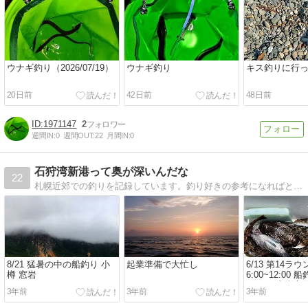
ウナギ釣り（2026/07/19）
ウナギ釣り
キス釣りに行
20日前
42日前
48日前
1971147
2
週間IN:
0
週間OUT:
22
月間IN:
0
石狩湾新港って奥が深いんだな
22
札幌近郊での釣りを記録しています。釣り好きの参考になればという感じでございます
8/21 猛暑の中の船釣り 小
起業準備で大忙し
6/13 第14ラウ
樽 窓岩
6:00~12:00 
タモイ 赤岩方
3年前
3年前
3年前
ソイ カジカ