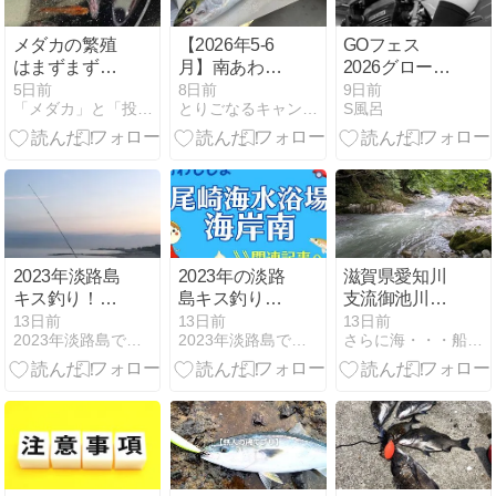
メダカの繁殖
【2026年5‐6
GOフェス
はまずまず。
月】南あわじ
2026グローバ
釣りはいまひ
夕日の丘丸山
ルの補填イベ
5日前
8日前
9日前
「メダカ」と「投げ釣り」のページ
とりごなるキャンプな気持ち
S風呂
とつ。。。
キャンプ場に
に滑り込み参
て、釣りキャ
戦！キングダ
ンプ
ム、羽田にも
GOして来た！
2023年淡路島
2023年の淡路
滋賀県愛知川
キス釣り！尾
島キス釣りポ
支流御池川渓
崎海水浴場海
イント！ 尾崎
流釣り ６月～
13日前
13日前
13日前
2023年淡路島でキス釣りのポイント！厳選して４つご紹介！
2023年淡路島でキス釣りのポイント！厳選して４つご紹介！
さらに海・・・船釣りへ
岸南のおすす
海水浴場 海岸
7月
めポイントと
南をご紹介！
スポットを解
説！