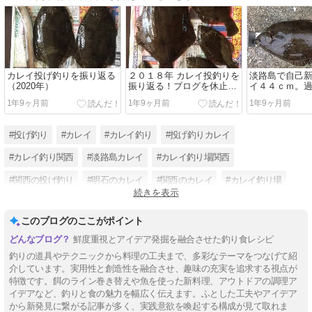
カレイ投げ釣りを振り返る
２０１８年 カレイ投釣りを
淡路島で自己
（2020年）
振り返る！ブログを休止後
イ４４ｃｍ。
の年は大当たり！
2017年4月。
1年9ヶ月前
1年9ヶ月前
1年9ヶ月前
#投げ釣り
#カレイ
#カレイ釣り
#投げ釣りカレイ
#カレイ釣り関西
#淡路島カレイ
#カレイ釣り場関西
#関西の投げ釣り
#明石のカレイ
#関西のカレイ
#カレイ釣り場
続きを表示
#花見カレイ
このブログのここがポイント
鮮度重視とアイデア発掘を融合させた釣り食レシピ
釣りの道具やテクニックから料理の工夫まで、多彩なテーマをつなげて紹
介しています。実用性と創造性を融合させ、趣味の充実を追求する視点が
特徴です。餌のライン巻き替えや魚を使った新料理、アウトドアの調理ア
イデアなど、釣りと食の魅力を幅広く伝えます。ふとした工夫やアイデア
から新発見に繋がる記事が多く、実践意欲を喚起する構成が見て取れま