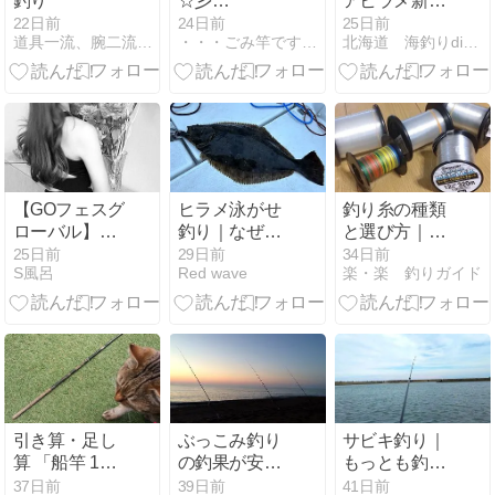
釣り
☆彡
アヒラメ新規
「SILSTAR
ポイントはフ
22日前
24日前
25日前
道具一流、腕二流、釣果三流･･･さまよう投げ釣り人
・・・ごみ竿ですが 何か？
北海道 海釣りdiary
EC 5130」
グ地獄】
【GOフェスグ
ヒラメ泳がせ
釣り糸の種類
ローバル】噂
釣り｜なぜす
と選び方｜ナ
の大島小松川
っぽ抜ける？
イロン・フロ
25日前
29日前
34日前
S風呂
Red wave
楽・楽 釣りガイド
公園へGO！
原因と針掛か
ロ・PEの違い
りUP仕掛けを
を初心者向け
紹介
にわかりやす
く解説
引き算・足し
ぶっこみ釣り
サビキ釣り｜
算 「船竿 165
の釣果が安定
もっとも釣れ
改」
する考え方｜
る時間と、家
37日前
39日前
41日前