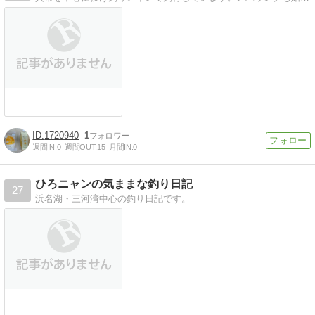
1720940
1
週間IN:
0
週間OUT:
15
月間IN:
0
ひろニャンの気ままな釣り日記
27
浜名湖・三河湾中心の釣り日記です。