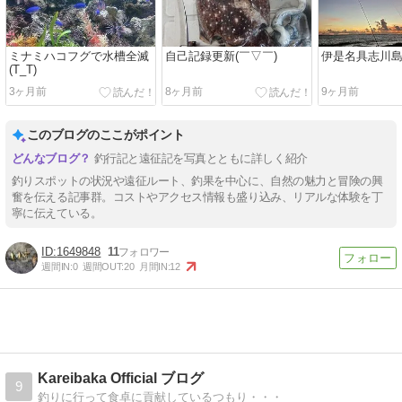
ミナミハコフグで水槽全滅
自己記録更新(￣▽￣)
伊是名具志川
(T_T)
3ヶ月前
8ヶ月前
9ヶ月前
このブログのここがポイント
釣行記と遠征記を写真とともに詳しく紹介
釣りスポットの状況や遠征ルート、釣果を中心に、自然の魅力と冒険の興
奮を伝える記事群。コストやアクセス情報も盛り込み、リアルな体験を丁
寧に伝えている。
1649848
11
週間IN:
0
週間OUT:
20
月間IN:
12
Kareibaka Official ブログ
9
釣りに行って食卓に貢献しているつもり・・・