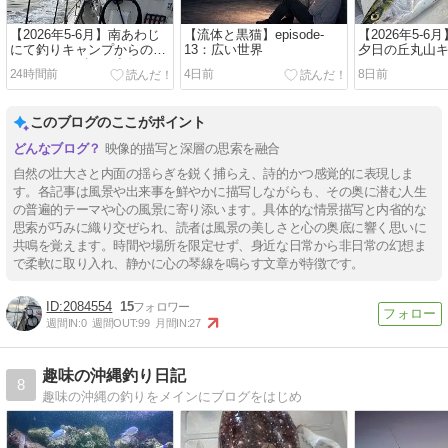
【2026年5‐6月】南あわじ
【流体と黒猫】episode-
【2026年5‐6
にて釣りキャンプからのタ
13：広い世界
夕日の丘丸山
イラバ・ジギング出船
て、釣りキャ
24時間前
4日前
8日前
このブログのここがポイント
映像的描写と深層の思索を融合
自然の壮大さと内面の揺らぎを鋭く捕らえ、詩的かつ感覚的に表現しま
す。各記事は風景や出来事を鮮やかに描写しながらも、その奥に潜む人生
の普遍的テーマや心の風景に寄り添います。具体的な情景描写と内省的な
思索が巧みに織り交ぜられ、読者は風景の美しさと心の奥底に響く思いに
共鳴を覚えます。時間や場所を限定せず、身近な日常から非日常の幻想ま
で柔軟に取り入れ、静かに心の琴線を鳴らす文章が特徴です。
2084554
15
週間IN:
0
週間OUT:
99
月間IN:
27
趣味の沖縄釣り日記
8
趣味の沖縄の釣りをメインにブログをはじめ