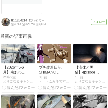
1264214
2
週間IN:
4
週間OUT:
8
月間IN:
4
最新の記事画像
【2026年5‐6
プチ改造日記
【流体と黒
月】南あわじ
SHIMANO チ
猫】episode-
にて釣りキャ
ヌマチック
13：広い世界
24時間前
3日前
4日前
とりごなるキャンプな気持ち
・・・ごみ竿ですが 何か？
とりごなるキャンプな気持ち
ンプからのタ
イラバ・ジギ
ング出船