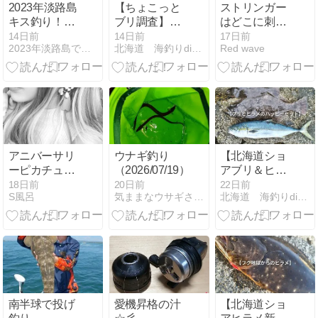
2023年淡路島
【ちょこっと
ストリンガー
キス釣り！お
ブリ調査】
はどこに刺
すすめポイン
JOIN ALIVEに
す？魚を弱ら
14日前
14日前
17日前
2023年淡路島でキス釣りのポイント！厳選して４つご紹介！
北海道 海釣りdiary
Red wave
ト浦県民サン
釣り道具を積
せない正しい
ビーチ南海岸
んでいった釣
場所と使い方
周辺の注意事
りバカ
項を解説！
アニバーサリ
ウナギ釣り
【北海道ショ
ーピカチュウ
（2026/07/19）
アブリ＆ヒラ
セレブレーシ
メ】73cm座布
18日前
20日前
22日前
S風呂
気ままなウサギさんの釣り日記
北海道 海釣りdiary
ョンイベント
団ヒラメに
（すこしだけ
75cmワラサ！
神宮ピカ）
「大谷翔平釣
法」が大成功
南半球で投げ
愛機昇格の汁
【北海道ショ