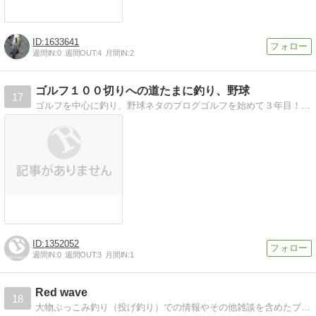
1633641
週間IN:
0
週間OUT:
4
月間IN:
2
ゴルフ１００切りへの道たまに釣り、野球
17
ゴルフを中心に釣り、野球ネタのブログゴルフを始めて３年目！未だに１００がきれないへたくそです。釣り、草野球も。
1352052
週間IN:
0
週間OUT:
3
月間IN:
1
Red wave
18
大物ぶっこみ釣り（投げ釣り）での情報やその他雑談を含めたブログです。