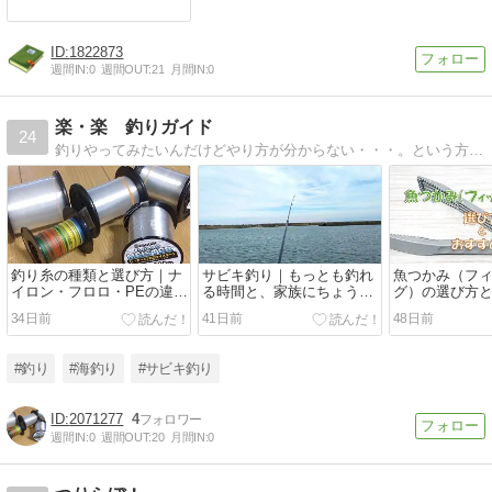
1822873
週間IN:
0
週間OUT:
21
月間IN:
0
楽・楽 釣りガイド
24
釣りやってみたいんだけどやり方が分からない・・・。という方の為、自分の釣り経験・知識を生かして初心者から気軽に楽しく釣りできる情報提供しようとブログをはじめました。
釣り糸の種類と選び方｜ナ
サビキ釣り｜もっとも釣れ
魚つかみ（フ
イロン・フロロ・PEの違い
る時間と、家族にちょうど
グ）の選び方
を初心者向けにわかりやす
いいおすすめ時間
品｜初心者で
34日前
41日前
48日前
く解説
選び方を解説
#釣り
#海釣り
#サビキ釣り
2071277
4
週間IN:
0
週間OUT:
20
月間IN:
0