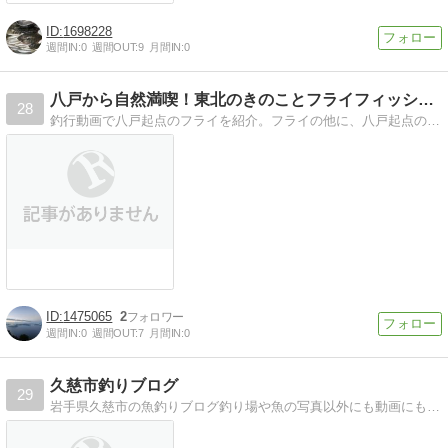
1698228
週間IN:
0
週間OUT:
9
月間IN:
0
八戸から自然満喫！東北のきのことフライフィッシング
28
釣行動画で八戸起点のフライを紹介。フライの他に、八戸起点の海釣り・キノコ探究も紹介。
1475065
2
週間IN:
0
週間OUT:
7
月間IN:
0
久慈市釣りブログ
29
岩手県久慈市の魚釣りブログ釣り場や魚の写真以外にも動画にもチャレンジ中です。