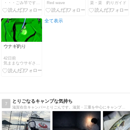
・・・ごみ竿ですが 何か？
Red wave
楽・楽 釣りガイド
集中と分散で
族にちょうど
変わる！
いいおすすめ
時間
全て表示
ウナギ釣り
42日前
気ままなウサギさんの釣り日記
とりごなるキャンプな気持ち
7
滋賀在住キャンパーとりごんです。滋賀・三重を中心にキャンプ場を巡ります。福井でのキス釣り・明石でのジギング中心の釣果レポも紹介しています。