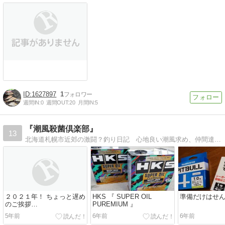
1627897
1
週間IN:
0
週間OUT:
20
月間IN:
5
『潮風殺菌倶楽部』
13
北海道札幌市近郊の激闘？釣り日記 心地良い潮風求め、仲間達とロックフィッシングや投げ釣りをやってます！
２０２１年！ ちょっと遅め
HKS 『 SUPER OIL
準備だけはせ
のご挨拶…
PUREMIUM 』
5年前
6年前
6年前