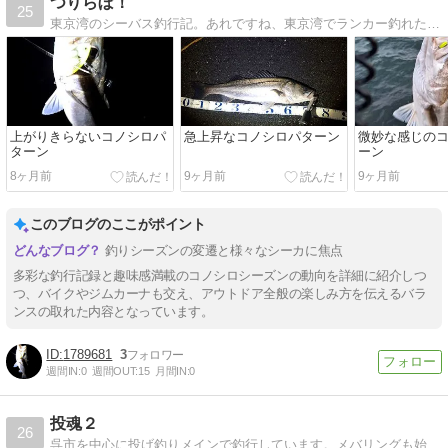
つりらぼ！
25
東京湾のシーバス釣行記。あれですね、東京湾でランカー釣れたとか全部嘘ですね、わかります。
上がりきらないコノシロパ
急上昇なコノシロパターン
微妙な感じの
ターン
ーン
8ヶ月前
9ヶ月前
9ヶ月前
このブログのここがポイント
釣りシーズンの変遷と様々なシーカに焦点
多彩な釣行記録と趣味感満載のコノシロシーズンの動向を詳細に紹介しつ
つ、バイクやジムカーナも交え、アウトドア全般の楽しみ方を伝えるバラ
ンスの取れた内容となっています。
1789681
3
週間IN:
0
週間OUT:
15
月間IN:
0
投魂２
26
呉市を中心に投げ釣りメインで釣行しています。メバリングも始めました。日常のつぶやきも書いてます。