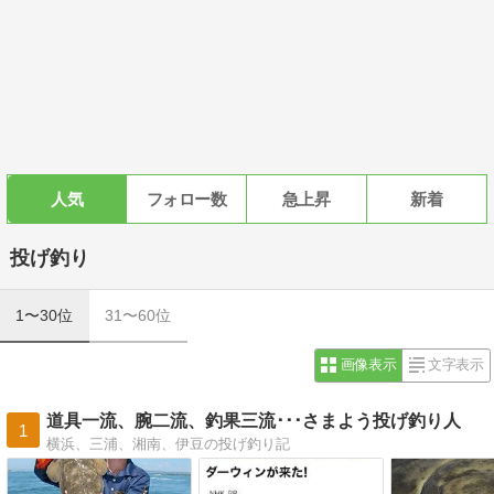
人気
フォロー数
急上昇
新着
投げ釣り
1〜30位
31〜60位
画像表示
文字表示
道具一流、腕二流、釣果三流･･･さまよう投げ釣り人
1
横浜、三浦、湘南、伊豆の投げ釣り記