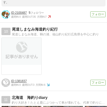
す。
2100487
5
週間IN:
0
週間OUT:
35
月間IN:
7
尾道しまなみ海道釣り紀行
10
尾道しまなみ海道、鞆の浦、福山釣り紀行広島県を中心に釣り
1381837
週間IN:
0
週間OUT:
3
月間IN:
6
北海道 海釣りdiary
11
釣り大好き！たとえ鹿にぶつかって車が壊れても、代車で釣りにいくほどの情熱。春は積丹から留萌にかけて投げ釣り、夏は積丹へショアブリ、秋は鮭釣りでオホーツクへ