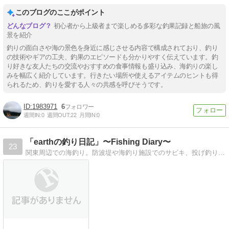
このブログのここがポイント
初心者から上級者まで楽しめる多彩な釣果記録と船旅の風
景を紹介
釣りの面白さや海の景色を身近に感じさせる内容で構成されており、釣り
の技術やギアの工夫、釣果のエピソードも分かりやすく伝えています。釣
り好きな友人たちの交流やおすすめの食事情報も盛り込み、海釣りの楽し
みを幅広く紹介しています。行きたい場所や使えるアイテムのヒントも得
られるため、釣りを愛する人々の共感を呼びそうです。
1983971
6
週間IN:
0
週間OUT:
22
月間IN:
0
「earthの釣り日記」〜Fishing Diary〜
23
関東周辺での海釣り。防波堤や海釣り施設でのサビキ、投げ釣り。まずは過去の記録をまとめていきます