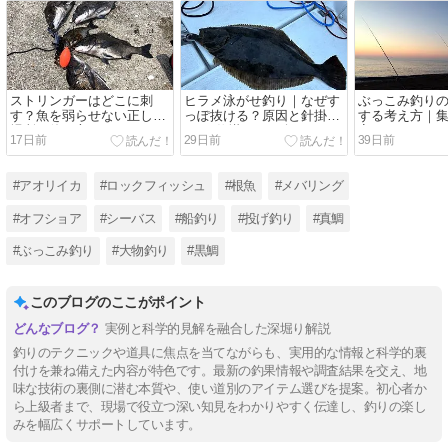
ストリンガーはどこに刺
ヒラメ泳がせ釣り｜なぜす
ぶっこみ釣り
す？魚を弱らせない正しい
っぽ抜ける？原因と針掛か
する考え方｜
場所と使い方
りUP仕掛けを紹介
変わる！
17日前
29日前
39日前
#アオリイカ
#ロックフィッシュ
#根魚
#メバリング
#オフショア
#シーバス
#船釣り
#投げ釣り
#真鯛
#ぶっこみ釣り
#大物釣り
#黒鯛
このブログのここがポイント
実例と科学的見解を融合した深堀り解説
釣りのテクニックや道具に焦点を当てながらも、実用的な情報と科学的裏
付けを兼ね備えた内容が特色です。最新の釣果情報や調査結果を交え、地
味な技術の裏側に潜む本質や、使い道別のアイテム選びを提案。初心者か
ら上級者まで、現場で役立つ深い知見をわかりやすく伝達し、釣りの楽し
みを幅広くサポートしています。