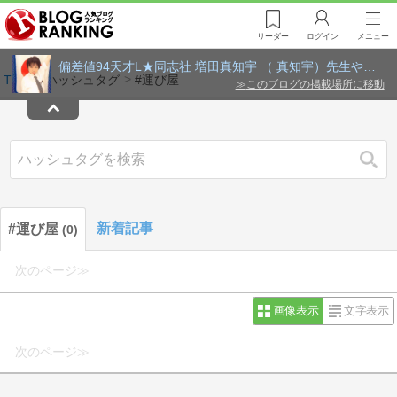
リーダー
ログイン
メニュー
偏差値94天才L★同志社 増田真知宇 （ 真知宇）先生やばい
TOP
ハッシュタグ
#運び屋
≫
このブログの掲載場所に移動
検索
新着記事
#運び屋
0
次のページ≫
画像表示
文字表示
次のページ≫