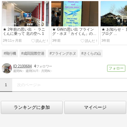
★ 2年前の思い出 ・ ラニ
★ GWの思い出 フライン
★ お知らせ・
くんに乗って 北の空へ 1
グ・ホヌ「カイくん」の遊
ブログ ...
覧飛行 ... ✈
2年11ヶ月前
3年前
3年前
#飛行機
#成田国際空港
#フライングホヌ
#さくらの山
2100684
4
週間IN:
-
週間OUT:
-
月間IN:
-
1
次のページ≫
ランキングに参加
マイページ