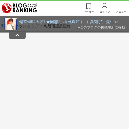
リーダー
ログイン
メニュー
偏差値94天才L★同志社 増田真知宇 （ 真知宇）先生やばい
TOP
ハッシュタグ
#成田国際空港
≫
このブログの掲載場所に移動