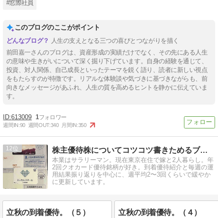
#窓際社員
このブログのここがポイント
人生の支えとなる三つの喜びとつながりを描く
前田嘉一さんのブログは、資産形成の実績だけでなく、その先にある人生
の意味や生きがいについて深く掘り下げています。自身の経験を通じて、
投資、対人関係、自己成長といったテーマを鋭く語り、読者に新しい視点
をもたらすのが特徴です。リアルな体験談や気づきに基づきながらも、前
向きなメッセージがあふれ、人生の質を高めるヒントを静かに伝えていま
す。
613009
1
週間IN:
90
週間OUT:
340
月間IN:
350
12
株主優待株についてコツコツ書きためるブログ
本業はサラリーマン。現在東京在住で嫁と2人暮らし。年
2回クオカード優待銘柄が好き。到着優待紹介と毎週の運
用結果振り返りを中心に、週平均2〜3回くらいで緩やか
に更新しています。
立秋の到着優待。（５）
立秋の到着優待。（４）