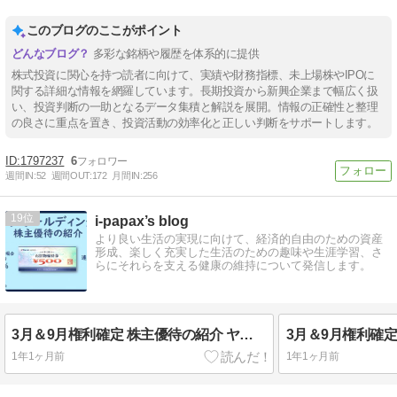
このブログのここがポイント
多彩な銘柄や履歴を体系的に提供
株式投資に関心を持つ読者に向けて、実績や財務指標、未上場株やIPOに
関する詳細な情報を網羅しています。長期投資から新興企業まで幅広く扱
い、投資判断の一助となるデータ集積と解説を展開。情報の正確性と整理
の良さに重点を置き、投資活動の効率化と正しい判断をサポートします。
1797237
6
週間IN:
52
週間OUT:
172
月間IN:
256
19
i-papax’s blog
より良い生活の実現に向けて、経済的自由のための資産
形成、楽しく充実した生活のための趣味や生涯学習、さ
らにそれらを支える健康の維持について発信します。
3月＆9月権利確定 株主優待の紹介 ヤマダホールディングス 2025年6月到着
1年1ヶ月前
1年1ヶ月前