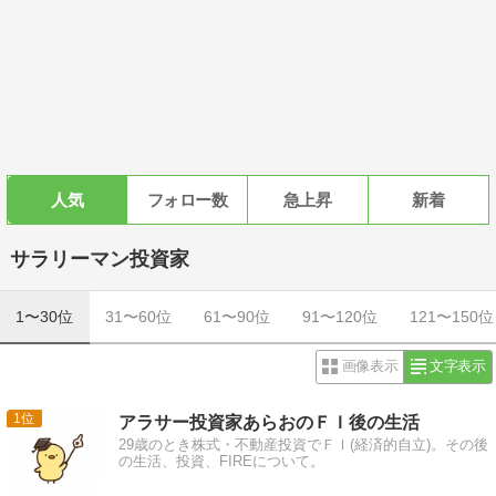
人気
フォロー数
急上昇
新着
サラリーマン投資家
1〜30位
31〜60位
61〜90位
91〜120位
121〜150位
画像表示
文字表示
1
アラサー投資家あらおのＦＩ後の生活
29歳のとき株式・不動産投資でＦＩ(経済的自立)。その後
の生活、投資、FIREについて。