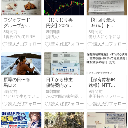
局面の罠】
フジオフード
【じりじり再
【利回り最大
グループから
円安】2026年
1.96％】トリ
株主優待の案
8月6日(月)の
ドール
8時間前
8時間前
8時間前
1億円貯めてFIREを目指すブログ
損切人生
億り人になるには
内が届きまし
株価推移(5分
（3397）から
た
足チャート)と
株主優待＆配
市況
当金！
原爆の日〜春
日工から株主
【保有銘柄IR
馬ロス
優待案内が到
速報】NTTが
着
1Q決算発表、
8時間前
9時間前
9時間前
ひとりで生きていくために〜 All roads
かぶ太郎の株主優待ブログ
妻子持ちサラリーマンが40代でリタイアし投資生活
営業収益
+10.9%で過去
最高｜FIRE投
資家の朝刊
（8/7）