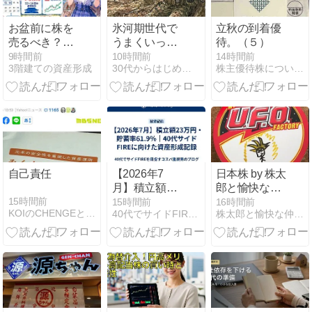
お盆前に株を
氷河期世代で
立秋の到着優
売るべき？相
うまくいった
待。（５）
場より「見ら
人は「優秀な
9時間前
10時間前
14時間前
3階建ての資産形成
30代からはじめるグッジョ部
株主優待株についてコツコツ書きためるブログ
れない時間」
人」ではなく
を先に確認す
「生き残った
る
人」だった
自己責任
【2026年7
日本株 by 株太
月】積立額23
郎と愉快な仲
万円・貯蓄率
間たち ｜
15時間前
15時間前
16時間前
KOIのCHENGEとCHALLENGEはCOOL!
40代でサイドFIREを目指すコスパ重視男のブログ
株太郎と愉快な仲間たち
61.9％｜40代
2007年から投
サイドFIREに
資開始した株
向けた資産形
太郎の視点か
成記録
ら見た日本株