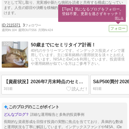
マとして写し取り、充実感や新たな挑戦を読者と共有する構成になってい
ます。人生の節目や決断を積極的に発信し、心豊かな暮らしのヒントを届
【Tips】気になるブログをフォロー。

けます。
登録不要。更新を逃さずキャッチ！
閉じる
2115371
3
週間IN:
104
週間OUT:
556
月間IN:
424
10
50歳までにセミリタイア計画！
40代のサラリーマンです。インデックス投資メインで運
用しています。主に保有銘柄の運用状況を淡々とお伝え
しています。NISAとiDeCoを利用しています。投資環境
や運用銘柄が似ている方はご参考下さい。
【資産状況】2026年7月末時点のセミリタイア資金を公開
S&P500買付 2
3日前
6日前
このブログのここがポイント
詳細な運用報告と多角的投資事例
長期的な資産形成を目指す投資の実態に焦点を当てており、具体的な数値
と運用状況を丁寧に解説しています。インデックスファンドやNISA、iDe