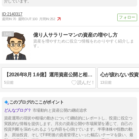
介しています。
2140317
週間IN:
70
週間OUT:
100
月間IN:
252
16
億り人サラリーマンの資産の増やし方
資産を増やすために役立つ情報をわかりやすく紹介しま
す。
【2026年8月 1.6億】運用資産公開と相場状況確認
5日前
13日前
このブログのここがポイント
市場動向と資産公開の継続追求
資産運用の現状や相場の動きについて継続的にレポートし、投資に役立つ
実践的な情報を提供します。月次の資産公開や市場展望を通じて、自己の
投資判断を深められるような内容を心掛けています。半導体株や指数の動
き、原油投資、そしてFIRE後の資産管理といった幅広いテーマを扱い、最