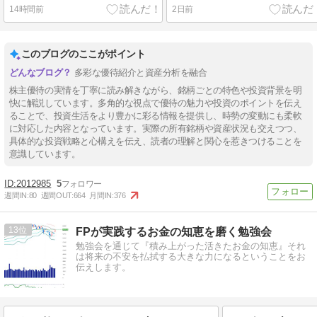
14時間前
2日前
このブログのここがポイント
多彩な優待紹介と資産分析を融合
株主優待の実情を丁寧に読み解きながら、銘柄ごとの特色や投資背景を明
快に解説しています。多角的な視点で優待の魅力や投資のポイントを伝え
ることで、投資生活をより豊かに彩る情報を提供し、時勢の変動にも柔軟
に対応した内容となっています。実際の所有銘柄や資産状況も交えつつ、
具体的な投資戦略と心構えを伝え、読者の理解と関心を惹きつけることを
意識しています。
2012985
5
週間IN:
80
週間OUT:
664
月間IN:
376
13
FPが実践するお金の知恵を磨く勉強会
勉強会を通じて『積み上がった活きたお金の知恵』それ
は将来の不安を払拭する大きな力になるということをお
伝えします。