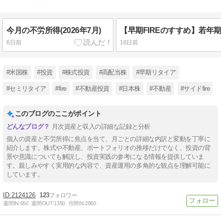
今月の不労所得(2026年7月)
6日前
16日前
#米国株
#投資
#株式投資
#高配当株
#早期リタイア
#セミリタイア
#fire
#不動産投資
#日本株
#不動産
#サイドfire
このブログのここがポイント
月次資産と収入の詳細な記録と分析
個人の資産と不労所得に焦点を当て、月ごとの詳細な内訳と変動を丁寧に
紹介します。株式や不動産、ポートフォリオの推移だけでなく、投資の背
景や意識についても解説し、投資実践の参考になる情報を提供していま
す。親しみやすく実用的な内容で、資産運用の多角的な観点を理解可能に
しています。
2124126
123
週間IN:
650
週間OUT:
1350
月間IN:
2860