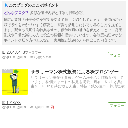
このブログのここがポイント
多彩な優待内容と丁寧な情報解説
幅広い業種の株主優待を実例を交えて詳しく紹介しています。優待内容や
取得条件をわかりやすく解説し、投資を活用したお得な暮らし方を提案し
ます。配当や長期保有特典も含め、優待制度の魅力を伝えることで、資産
形成や日常の楽しみ方に役立つ情報を提供しています。各制度の細やかな
ポイントや届き方の工夫など、実用性と読み応えを両立した内容です。
2064864
3
週間IN:
50
週間OUT:
100
月間IN:
220
20
サラリーマン株式投資による株ブログ ゲーム株で儲けたい！
サラリーマン兼業投資家。ゲーム株中心に情報配信して
います。株価チャートの私見も掲載。現在、KLabと共に
生き、KLabと共に散る人生。特技：鉄の握力・熟成塩漬
け
1943735
週間IN:
50
週間OUT:
20
月間IN:
110