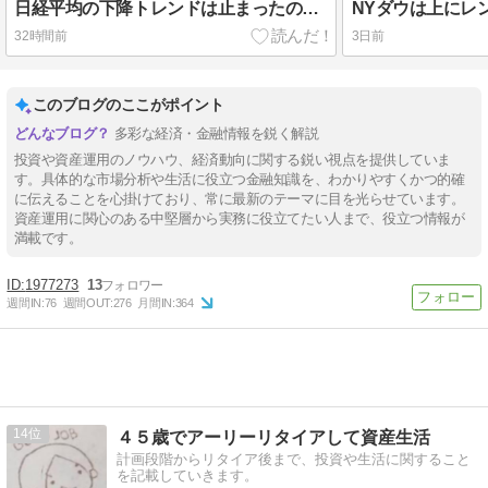
日経平均の下降トレンドは止まったのか？
NYダウは上にレ
32時間前
3日前
このブログのここがポイント
多彩な経済・金融情報を鋭く解説
投資や資産運用のノウハウ、経済動向に関する鋭い視点を提供していま
す。具体的な市場分析や生活に役立つ金融知識を、わかりやすくかつ的確
に伝えることを心掛けており、常に最新のテーマに目を光らせています。
資産運用に関心のある中堅層から実務に役立てたい人まで、役立つ情報が
満載です。
1977273
13
週間IN:
76
週間OUT:
276
月間IN:
364
14
４５歳でアーリーリタイアして資産生活
計画段階からリタイア後まで、投資や生活に関すること
を記載していきます。