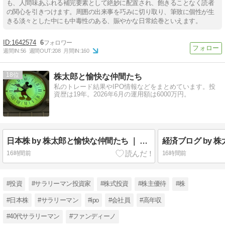
も、人間味あふれる補完要素として絶妙に配置され、飽きることなく読者
の関心を引きつけます。周囲の出来事を巧みに切り取り、筆致に個性が生
きる淡々とした中にも中毒性のある、賑やかな日常絵巻といえます。
1642574
6
週間IN:
56
週間OUT:
208
月間IN:
160
18
株太郎と愉快な仲間たち
私のトレード結果やIPO情報などをまとめています。投
資歴は19年。2026年6月の運用額は6000万円。
日本株 by 株太郎と愉快な仲間たち ｜ 2007年から投資開始した株太郎の視点から見た日本株
16時間前
16時間前
#投資
#サラリーマン投資家
#株式投資
#株主優待
#株
#日本株
#サラリーマン
#ipo
#会社員
#高年収
#40代サラリーマン
#ファンディーノ