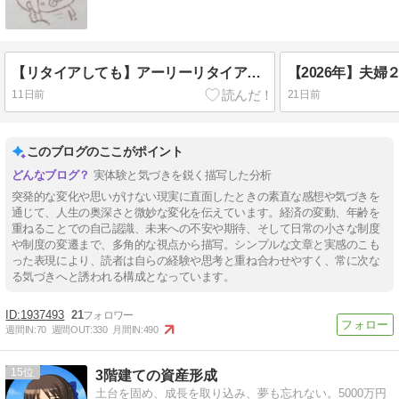
【リタイアしても】アーリーリタイアできない問題
【2026年】夫
11日前
21日前
このブログのここがポイント
実体験と気づきを鋭く描写した分析
突発的な変化や思いがけない現実に直面したときの素直な感想や気づきを
通じて、人生の奥深さと微妙な変化を伝えています。経済の変動、年齢を
重ねることでの自己認識、未来への不安や期待、そして日常の小さな制度
や制度の変遷まで、多角的な視点から描写。シンプルな文章と実感のこも
った表現により、読者は自らの経験や思考と重ね合わせやすく、常に次な
る気づきへと誘われる構成となっています。
1937493
21
週間IN:
70
週間OUT:
330
月間IN:
490
15
3階建ての資産形成
土台を固め、成長を取り込み、夢も忘れない。5000万円