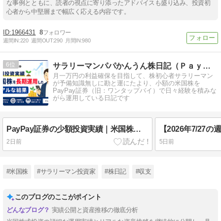
な事例とともに、読者の視点に寄り添ったアドバイスも盛り込み、投資初
心者から中堅層まで幅広く応える内容です。
1966431
8
週間IN:
220
週間OUT:
290
月間IN:
980
6
サラリーマンパパかんうん株日記（ＰａｙＰａｙ証券物語）
月一万円の利益確保を目指して、株初心者サラリーマン
が予備知識無しに勘と運にたより、小額の米国株を
PayPay証券（旧：ワンタップバイ）で日々経験を積みな
がら運用している日記です
PayPay証券の少額投資実績｜米国株を長期運用したリアルな結果
2日前
5日前
#米国株
#サラリーマン投資家
#株日記
#収支
このブログのここがポイント
実績公開と資産推移の徹底分析