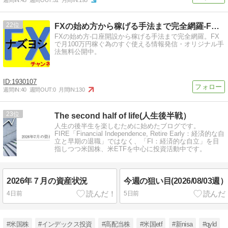
週間IN:
45
週間OUT:
51
月間IN:
195
22
FXの始め方から稼げる手法まで完全網羅-FXのススメ
FXの始め方-口座開設から稼げる手法まで完全網羅。FX
で月100万円稼ぐ為のすぐ使える情報発信・オリジナル手
法無料公開中。
1930107
週間IN:
40
週間OUT:
0
月間IN:
130
23
The second half of life(人生後半戦）
人生の後半生を楽しむために始めたブログです。
FIRE「Financial Independence, Retire Early：経済的な自
立と早期の退職」ではなく、「FI：経済的な自立」を目
指しつつ米国株、米ETFを中心に投資活動中です。
2026年７月の資産状況
今週の狙い目(2026/08/03週）
4日前
5日前
#米国株
#インデックス投資
#高配当株
#米国etf
#新nisa
#qyld