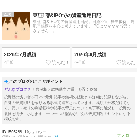
21
東証1部&IPOでの資産運用日記
東証1部&IPOでの資産運用日記。日経225、株主優待、高
配当銘柄を中心に考えています。IPOはなかなか当選で
きません...。
2026年7月成績
2026年6月成績
2日前
34日前
このブログのここがポイント
月次分析と銘柄動向に重点を置く姿勢
投資歴の浅い者が日々の取引結果や銘柄の値動きを詳細に記録しながら、
自身の投資戦略を振り返る形式で運営されています。成績の推移だけでな
く、買い・売りの判断基準や結果の背景についても丁寧に解説し、投資の
裏側を明快に示します。一つ一つの記録が、次の投資判断のヒントになる
構成です。
1505288
10