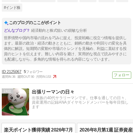
#インド株
このブログのここがポイント
経済動向と株式狙いの鋭敏な分析
世界情勢や国内市場の流れを巧みに捉え、投資戦略に役立つ情報を提供し
ます。最新の政治・経済の動きとともに、銘柄の動きや利回りの変化を具
体的に解説。短期間の変動や市場のトレンドを見極め、利益に直結する投
資のヒントを伝えます。難しい内容を避け、実用的な視点で読みやすさに
も配慮しながら、多角的な情報を得られる内容になっています。
2125067
5
週間IN:
36
週間OUT:
90
月間IN:
153
24
出張リーマンの日々
出張族の40代サラリーマンです。仕事を通しての日々、
資産運用の記録ANAダイヤモンドメンバーを毎年目指し
ます
楽天ポイント獲得実績 2026年7月
2026年8月第1週 証券資