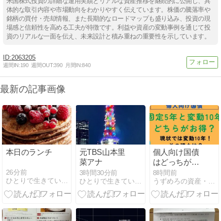
米国株式投資の詳細な運用実績とリアルな資産推移を継続的に公開し、具
体的な取引内容や市場動向をわかりやすく伝えています。株価の騰落率や
銘柄の買付・売却情報、また長期的なロードマップも盛り込み、投資の現
場感と信頼性を高める工夫が特徴です。利益や資産の変動事例を通じて投
資のリアルな一面を伝え、未来設計と積み重ねの重要性を示しています。
2063205
週間IN:
190
週間OUT:
390
月間IN:
840
最新の記事画像
本日のランチ
元TBS山本里
個人向け国債
菜アナ
はどっちが
得？固定5年
26分前
3時間30分前
8時間前
ひとりで生きていくために〜 All roads
ひとりで生きていくために〜 All roads
うずめろの資産・投資・家計を公開して分析するブログ
が2％超えで
も「変動10
年」が有利な
理由【利上げ