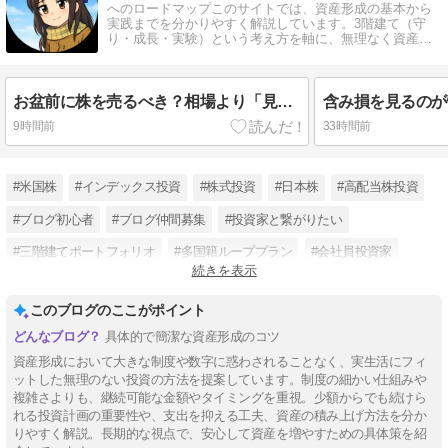
へのロードマップこのサイトでは、資産形成の基本から
実践までを分かりやすく解説しています。3階建て（守
り・成長・実験）という考え方を軸に、無理なく資産を
増やす方法をまとめています。
お盆前に株を売るべき？相場より「見られない時間」を先に確認する
9時間前
33時間前
#米国株
#インデックス投資
#株式投資
#日本株
#高配当株投資
#ブログ初心者
#ブログ仲間募集
#投資家と繋がりたい
#三階建てポートフォリオ
#多国籍ループプラン
#会社員投資家
続きを表示
#漫画から考える投資
このブログのここがポイント
具体的で簡潔な資産形成のコツ
資産形成において大きな制度や数字に惑わされることなく、実生活にフィ
ットした無理のない投資の方法を提案しています。制度の細かい仕組みや
複雑さよりも、継続可能な金額やタイミングを重視。少額からでも続けら
れる投資計画の重要性や、支出を抑える工夫、資産の積み上げ方法を分か
りやすく解説。長期的な視点で、安心して資産を増やすための具体策を紹