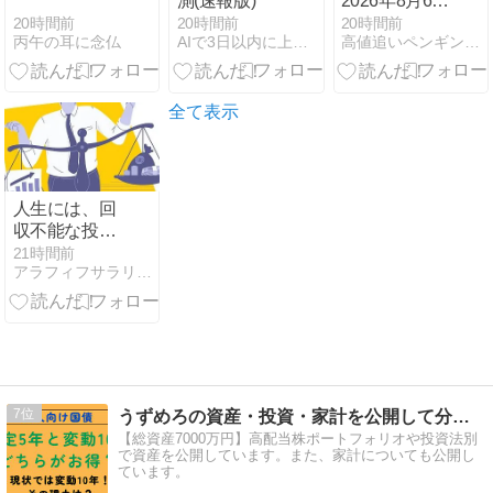
測(速報版)
2026年8月6日
に上場来高値
20時間前
20時間前
20時間前
丙午の耳に念仏
AIで3日以内に上がる株銘柄を予測してみる
高値追いペンギンの観測所
を更新した銘
柄一覧
全て表示
人生には、回
収不能な投資
も必要
21時間前
アラフィフサラリーマンの優美なる株投資ブログ
7
うずめろの資産・投資・家計を公開して分析するブログ
【総資産7000万円】高配当株ポートフォリオや投資法別
で資産を公開しています。また、家計についても公開し
ています。