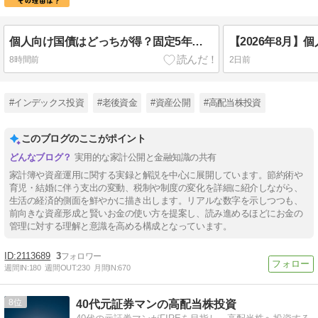
個人向け国債はどっちが得？固定5年が2％超えでも「変動10年」が有利な理由【利上げ局面の罠】
8時間前
2日前
#インデックス投資
#老後資金
#資産公開
#高配当株投資
このブログのここがポイント
実用的な家計公開と金融知識の共有
家計簿や資産運用に関する実録と解説を中心に展開しています。節約術や
育児・結婚に伴う支出の変動、税制や制度の変化を詳細に紹介しながら、
生活の経済的側面を鮮やかに描き出します。リアルな数字を示しつつも、
前向きな資産形成と賢いお金の使い方を提案し、読み進めるほどにお金の
管理に対する理解と意識を高める構成となっています。
2113689
3
週間IN:
180
週間OUT:
230
月間IN:
670
8
40代元証券マンの高配当株投資