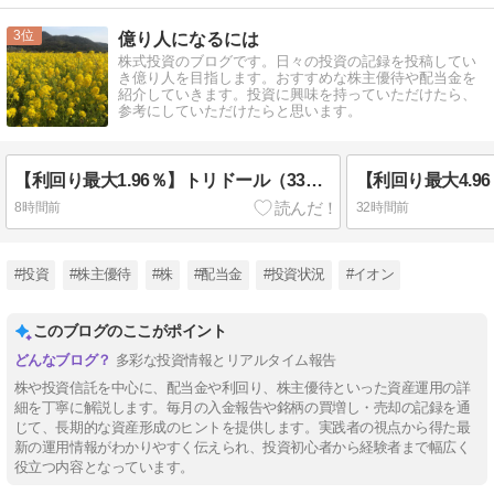
3
億り人になるには
株式投資のブログです。日々の投資の記録を投稿してい
き億り人を目指します。おすすめな株主優待や配当金を
紹介していきます。投資に興味を持っていただけたら、
参考にしていただけたらと思います。
【利回り最大1.96％】トリドール（3397）から株主優待＆配当金！
8時間前
32時間前
#投資
#株主優待
#株
#配当金
#投資状況
#イオン
このブログのここがポイント
多彩な投資情報とリアルタイム報告
株や投資信託を中心に、配当金や利回り、株主優待といった資産運用の詳
細を丁寧に解説します。毎月の入金報告や銘柄の買増し・売却の記録を通
じて、長期的な資産形成のヒントを提供します。実践者の視点から得た最
新の運用情報がわかりやすく伝えられ、投資初心者から経験者まで幅広く
役立つ内容となっています。