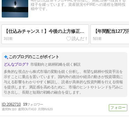
40代の元証券マンがFIREを目指し、高配当株へ投資する
様子を綴っています。資産状況やFIREへの過程を随時投
稿中です。
【仕込みチャンス！】今後の上方修正が『ほぼ確定的』に思える5つの高配当株
3日前
5日前
このブログのここがポイント
市場動向と銘柄戦略を鋭く解説
多角的な視点から株式市場の変動を鋭く分析し、有望な銘柄や投資手法を
示すことに重点を置いています。国内外の政治や経済の動きが投資環境に
与える影響をわかりやすく解説し、読者が具体的な投資判断を行える情報
を提供します。満足感を高めるために、市場のヒントやトレンドを巧みに
引き出し、長期と短期の戦略の融合を促します。
2062710
19
週間IN:
110
週間OUT:
410
月間IN:
620