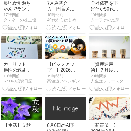
築地食堂源ち
7月為替介
会社依存を下
ゃんでランチ
入！円高メリ
げたい50代
にて株主優待
ット高配当株
へ。私が副業
17時間前
18時間前
19時間前
クマネコの株主優待ブログ
40代からはじめるパパの投資 【実例】
ムーファの足跡
利用
の買い時と将
より先に作り
来性
たい小さな収
入の土台
カーリット 一
【ピックアッ
【資産運用
過性の減益は
プ！】2026年
術】７月度の
買い場？
8月6日の気に
積立投資損益
19時間前
19時間前
20時間前
RYUの投資日記
高値追いペンギンの観測所
人生はフリースタイル！ 学割日記【社会人編】
なった銘柄
結果！目先の
損益結果よ
り、長期運用
を継続してこ
とが大切！
【生活】立秋
8月6日のAI予
【新高値！】