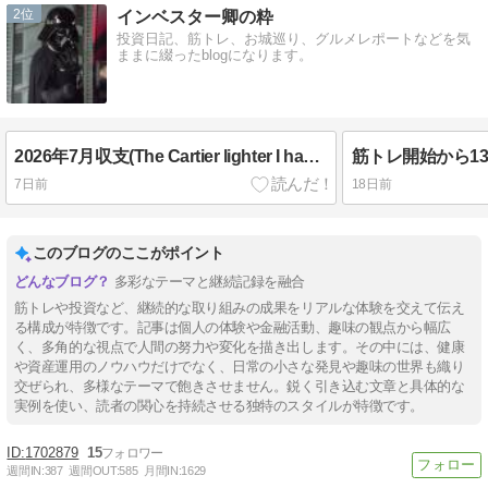
2
インベスター卿の粋
投資日記、筋トレ、お城巡り、グルメレポートなどを気
ままに綴ったblogになります。
2026年7月収支(The Cartier lighter I had been looking for)
7日前
18日前
このブログのここがポイント
多彩なテーマと継続記録を融合
筋トレや投資など、継続的な取り組みの成果をリアルな体験を交えて伝え
る構成が特徴です。記事は個人の体験や金融活動、趣味の観点から幅広
く、多角的な視点で人間の努力や変化を描き出します。その中には、健康
や資産運用のノウハウだけでなく、日常の小さな発見や趣味の世界も織り
交ぜられ、多様なテーマで飽きさせません。鋭く引き込む文章と具体的な
実例を使い、読者の関心を持続させる独特のスタイルが特徴です。
1702879
15
週間IN:
387
週間OUT:
585
月間IN:
1629