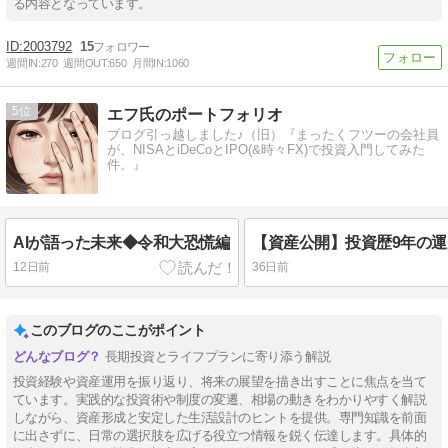
る内容となっています。
2003792
15
週間IN:
270
週間OUT:
650
月間IN:
1060
5
エフ氏のポートフォリオ
ブログ引っ越しました♪（旧）『まったくフツーの会社員
が、NISAとiDeCoとIPO(&時々FX)で投資入門してみた
件。』
AIが語った未来◆令和大恐慌編
12日前
36日前
このブログのここがポイント
長期投資とライフプランに寄り添う解説
投資経験や資産運用を振り返り、将来の展望を描き出すことに焦点を当て
ています。実践的な投資術や制度の変遷、相場の動きをわかりやすく解説
しながら、資産形成と安定した生活設計のヒントを提供。専門知識を前面
に出さずに、日常の選択肢を広げる役立つ情報を鋭く伝達します。具体的