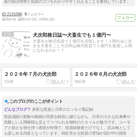
新の経済情勢と投資のコツをわかりやすく伝えることを重視しています。
2131096
9
週間IN:
60
週間OUT:
220
月間IN:
230
17
犬次郎株日誌〜犬畜生でも１億円〜
犬畜生が株式投資で１億円を目指します！人間社会に生
きる犬畜生こと犬次郎は株式投資で１億円を達成し人間
になれるのか！？
２０２６年７月の犬次郎
２０２６年６月の犬次郎
7日前
38日前
このブログのここがポイント
多彩な投資と日常のエッセイ風記録
投資成績の変動や銘柄の売買を軽快に綴りながら、日常の小さな出来事や
気難しい人間模様も交えてつづられる独特のスタイルが魅力です。ユーモ
アと鋭さを併せ持つ表現が特徴で、投資経験者だけでなく、読み物として
も楽しめる内容となっています。時折見せる投資の苦悩や頭の中の雑音