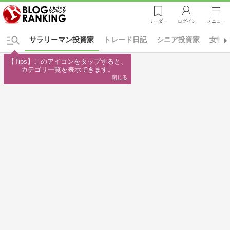
リーダー
ログイン
メニュー
サラリーマン投資家
トレード日記
シニア投資家
女性
【Tips】このアイコンをタップすると、

カテゴリ一覧を表示できます。
閉じる