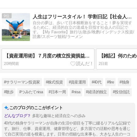
9
人生はフリースタイル！ 学割日記【社会人編】
自分の夢は、歩いて日本横断旅をすること！夢を実現す
るために、経済的自立の達成を目指す社会人の日記で
す。【My Favorite】旅行/お散歩/晩酌/インデックス投資/
読書/スポーツ観戦/ラーメン
【資産運用術】７月度の積立投資損益結果！目先の損益結果より、長期運用を継続してことが大切！
20時間前
2日前
#サラリーマン投資家
#株式投資
#資産運用
#40代
#fire
#独身
#散歩
#つみたてnisa
#日本一周
#nisa
#経済的独立
#投信信託
このブログのここがポイント
多彩な趣味と経済自立への歩み
40代の独身サラリーマンが自身の生活や節目を丁寧に綴るリアルな記録で
す。旅行、仕事、資産運用、健康管理など、多方面での活動や思考を通じ
て自己実現の道を模索します。日常の些細な出来事も、大きな人生の一コ