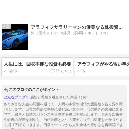
4
アラフィフサラリーマンの優美なる株投資ブログ
株（優待メイン）×外見（脱4毒＋ホットヨガ）
人生には、回収不能な投資も必要
21時間前
2日前
このブログのここがポイント
感情と理性を融合させた深掘り分析
さまざまな人生の局面を通じて、人間の本質や感情の重要性を鋭く浮き彫
りにします。日常の些細な事柄に潜む深い意味や、心の動きの裏側に光を
当て、思考と感情のバランスを追求する視点を提示します。身近な出来事
や心理の深層を洞察し、自己理解と人生の充実に役立つ知恵をわかりやす
く掘り下げていきます。日常の一コマから人生全体の豊かさを再確認でき