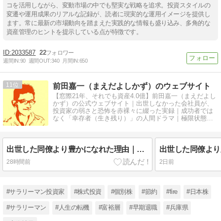
コを活用しながら、変動市場の中でも堅実な戦略を追求。投資スタイルの
変遷や運用成果のリアルな記録が、読者に現実的な運用イメージを提供し
ます。常に最新の市場動向を踏まえた実践的な情報も盛り込み、多角的な
資産管理のヒントを提示している点が特徴です。
2033587
22
週間IN:
90
週間OUT:
340
月間IN:
650
11
前田嘉一（まえだよしかず）のウェブサイト
【窓際21年、それでも資産4.0億】前田嘉一（まえだよし
かず）の公式ウェブサイト｜出世しなかった会社員が、
投資家の弱さと恐怖を赤裸々に綴った実録｜成功者では
なく「幸存者（生き残り）」の人間ドラマ｜極限状態で
の人間心理学
出世した同僚より豊かになれた理由｜豊かさの定義の変化【後編】
28時間前
2日前
#サラリーマン投資家
#株式投資
#個別株
#節約
#fire
#日本株
#サラリーマン
#人生の転機
#富裕層
#早期退職
#兵庫県