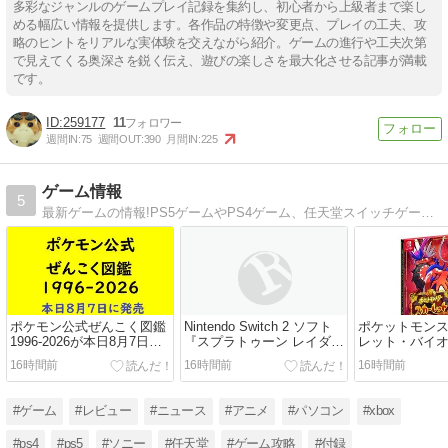
多彩なジャンルのゲームプレイ記録を集約し、初心者から上級者まで楽し
める幅広い情報を提供します。各作品の特徴や変更点、プレイの工夫、攻
略のヒントをリアルな実体験を交えながら紹介。ゲームの進行や工夫次第
で見えてくる奥深さを鋭く伝え、遊びの楽しさを最大化させる記事が満載
です。
259177
11
週間IN:
75
週間OUT:
390
月間IN:
225
ゲーム情報
5
最新ゲームの情報!PS5ゲームやPS4ゲーム、任天堂スイッチゲーム、Xboxゲーム、オンラインゲーム等ゲームの情報を紹介。
ポケモン公式ぜんこく図鑑
Nintendo Switch 2 ソフト
ポケットモンス
1996-2026が本日8月7日に
『スプラトゥーン レイダー
レット・バイ
発売📚1025匹のポケモンを
ス』アップデートVer.1.1.1
びゼロの秘宝
16時間前
16時間前
16時間前
掲載した書籍
配信開始
ラフロル」が
#ゲーム
#レビュー
#ニュース
#アニメ
#パソコン
#xbox
#ps4
#ps5
#ソニー
#任天堂
#ゲーム攻略
#付録