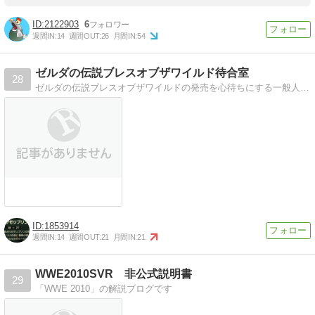
2122903
6
週間IN:
14
週間OUT:
26
月間IN:
54
ゼルダの伝説ブレスオブザワイルド待合室
28
ゼルダの伝説ブレスオブザワイルドの発売を心待ちにする一般人のブログです。
1853914
週間IN:
14
週間OUT:
21
月間IN:
21
WWE2010SVR 非公式説明書
29
「WWE 2010」の解説ブログです