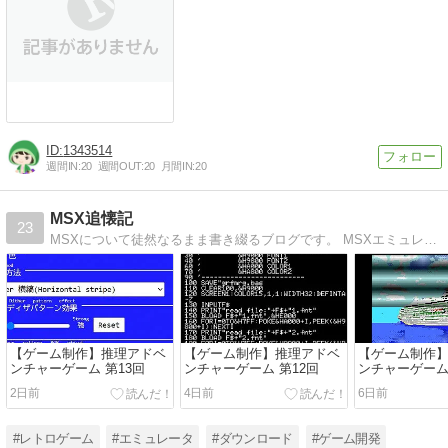
1343514
週間IN:
20
週間OUT:
20
月間IN:
20
MSX追懐記
23
MSXについて徒然なるまま書き綴るブログです。 MSXエミュレータで動作する、昔製作したゲームなど公開していく予定です。
【ゲーム制作】推理アドベ
【ゲーム制作】推理アドベ
【ゲーム制作
ンチャーゲーム 第13回
ンチャーゲーム 第12回
ンチャーゲーム 
2日前
4日前
6日前
#レトロゲーム
#エミュレータ
#ダウンロード
#ゲーム開発