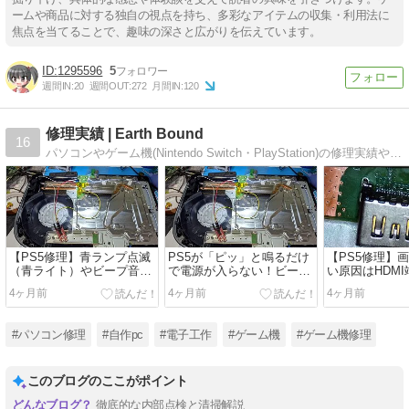
ームや商品に対する独自の視点を持ち、多彩なアイテムの収集・利用法に
焦点を当てることで、趣味の深さと広がりを伝えています。
1295596
5
週間IN:
20
週間OUT:
272
月間IN:
120
修理実績 | Earth Bound
16
パソコンやゲーム機(Nintendo Switch・PlayStation)の修理実績やコラム等を書いております。
【PS5修理】青ランプ点滅
PS5が「ピッ」と鳴るだけ
【PS5修理】
（青ライト）やビープ音故
で電源が入らない！ビープ
い原因はHDM
障を基板修理で解決！電源
音故障やBLODを基板修理
な基板修理で
4ヶ月前
4ヶ月前
4ヶ月前
が入らないBLOD等の修理
で解決
実績
#パソコン修理
#自作pc
#電子工作
#ゲーム機
#ゲーム機修理
このブログのここがポイント
徹底的な内部点検と清掃解説