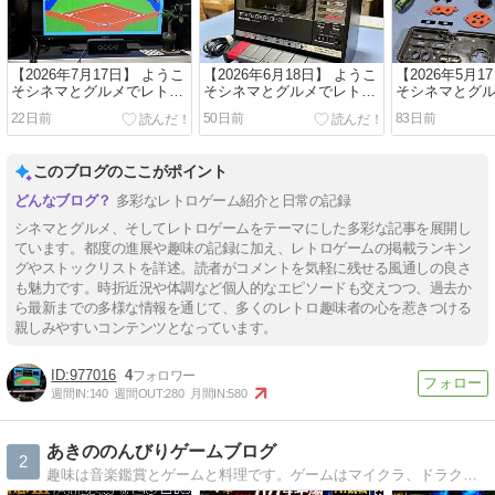
【2026年7月17日】 ようこ
【2026年6月18日】 ようこ
【2026年5月1
そシネマとグルメでレトロ
そシネマとグルメでレトロ
そシネマとグ
ゲームなおうちへ！(^^)
ゲームなおうちへ！(^^)
ゲームなおうちへ
22日前
50日前
83日前
このブログのここがポイント
多彩なレトロゲーム紹介と日常の記録
シネマとグルメ、そしてレトロゲームをテーマにした多彩な記事を展開し
ています。都度の進展や趣味の記録に加え、レトロゲームの掲載ランキン
グやストックリストを詳述。読者がコメントを気軽に残せる風通しの良さ
も魅力です。時折近況や体調など個人的なエピソードも交えつつ、過去か
ら最新までの多様な情報を通じて、多くのレトロ趣味者の心を惹きつける
親しみやすいコンテンツとなっています。
977016
4
週間IN:
140
週間OUT:
280
月間IN:
580
あきののんびりゲームブログ
2
趣味は音楽鑑賞とゲームと料理です。ゲームはマイクラ、ドラクエ、ゼルダの伝説、妖怪ウオッチ、どうぶつの森、ポケモン、牧場物語にハマってます。クローン病を患っていますが楽しく明るく生活しています。現在はウサギのプッチと二人で暮らしています。