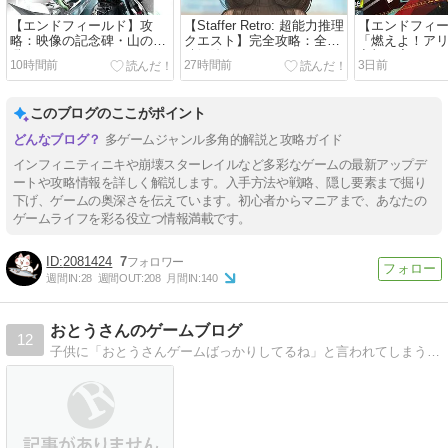
【エンドフィールド】攻
【Staffer Retro: 超能力推理
【エンドフィ
略：映像の記念碑・山の獣
クエスト】完全攻略：全実
「燃えよ！ア
吼ハードクリア
績解除
章加工完了
10時間前
27時間前
3日前
このブログのここがポイント
多ゲームジャンル多角的解説と攻略ガイド
インフィニティニキや崩壊スターレイルなど多彩なゲームの最新アップデ
ートや攻略情報を詳しく解説します。入手方法や戦略、隠し要素まで掘り
下げ、ゲームの奥深さを伝えています。初心者からマニアまで、あなたの
ゲームライフを彩る役立つ情報満載です。
2081424
7
週間IN:
28
週間OUT:
208
月間IN:
140
おとうさんのゲームブログ
12
子供に「おとうさんゲームばっかりしてるね」と言われてしまう、そんなおとうさんのゲームブログです。