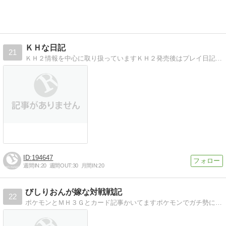
ＫＨな日記
21
ＫＨ２情報を中心に取り扱っていますＫＨ２発売後はプレイ日記も公開予定
194647
週間IN:
20
週間OUT:
30
月間IN:
20
びしりおんが嫁な対戦戦記
22
ポケモンとＭＨ３Ｇとカード記事かいてますポケモンでガチ勢になりたい方は一度覗いてみてください。