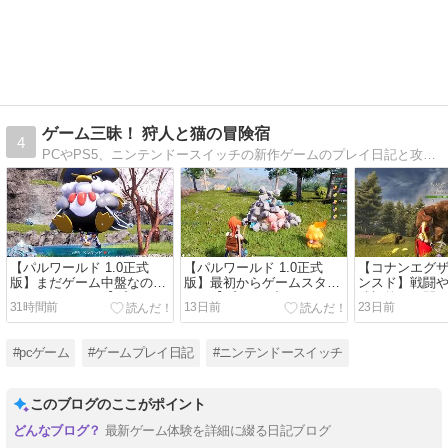
ゲーム三昧！ 狩人と猫の冒険宿
4
PCやPS5、ニンテンドースイッチの新作ゲームのプレイ日記と攻略情報を掲載！
【パルワールド 1.0正式
【パルワールド 1.0正式
【コナンエグザ
版】まだゲーム中盤なのに
版】最初からゲームスター
ンスド】戦闘
レベルだけが…【プレイ日
ト！【プレイ日記その１～
積極的に再開
31時間前
13日前
23日前
記その６～その１０】
その５】
記その６～そ
#pcゲーム
#ゲームプレイ日記
#ニンテンドースイッチ
このブログのここがポイント
最新ゲーム体験を詳細に綴る日記ブログ