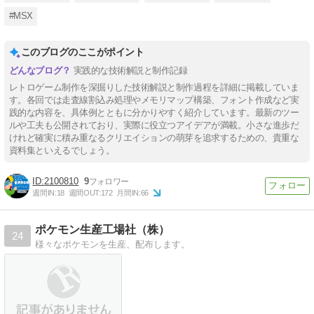
#MSX
このブログのここがポイント
実践的な技術解説と制作記録
レトロゲーム制作を深掘りした技術解説と制作過程を詳細に掲載していま
す。各回では走査線割込み処理やメモリマップ構築、フォント作成など実
践的な内容を、具体例とともに分かりやすく紹介しています。最新のツー
ルや工夫も公開されており、実際に役立つアイデアが満載。小さな進歩だ
けれど確実に積み重なるクリエイションの萌芽を追求するための、貴重な
資料集といえるでしょう。
2100810
9
週間IN:
18
週間OUT:
172
月間IN:
66
ポケモン生産工場社（株）
24
様々なポケモンを生産、配布します。