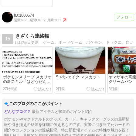
1680574
週間IN:
21
週間OUT:
7
月間IN:
21
きざくら連絡帳
15
ほぼ毎日更新 ゲーム、ボードゲーム、ポケモン、ドラクエ、自転車など趣味に関するブログです。
ポケモンスリープ スカリオ
Sukiシェイク マスカット
ヤマザキの高
の新スキル「はどうだん」
クリームパン
について
27時間前
2日前
3日前
このブログのここがポイント
最新アイテムと収集のポイント紹介
ポケモンやマクドナルドのグッズ、カード、キャラクターグッズの最新情
報や引き揃えの結果を詳細に伝えるものです。実際に引き当てたカードの
紹介やコレクションの達成状況、特に新登場アイテムの特性や魅力を鋭く
掘り下げ、具体的な感想や体験談を交えて読者の興味を引きつけます。ゲ