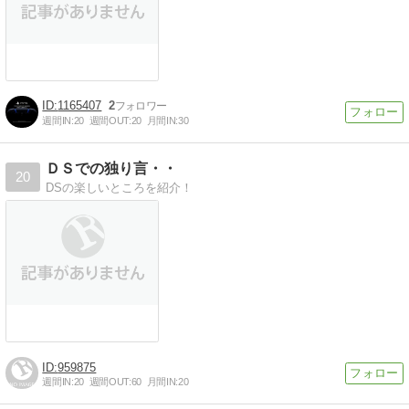
1165407
2
週間IN:
20
週間OUT:
20
月間IN:
30
ＤＳでの独り言・・
20
DSの楽しいところを紹介！
959875
週間IN:
20
週間OUT:
60
月間IN:
20