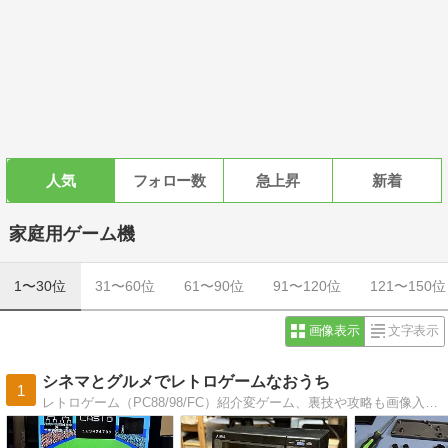
人気
フォロー数
急上昇
新着
家庭用ゲーム機
1〜30位
31〜60位
61〜90位
91〜120位
121〜150位
画像表示
文字表示
シネマとグルメでレトロゲームなおうち
1
レトロゲーム（PC88/98/FC）紹介変ゲーム、裏技や攻略も画像入でジャンル別に掲載。OSXでエミュの話もあり！