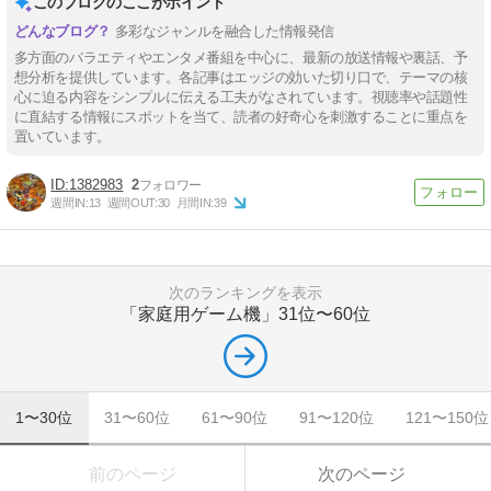
このブログのここがポイント
徹底解説｜8月
多彩なジャンルを融合した情報発信
多方面のバラエティやエンタメ番組を中心に、最新の放送情報や裏話、予
想分析を提供しています。各記事はエッジの効いた切り口で、テーマの核
心に迫る内容をシンプルに伝える工夫がなされています。視聴率や話題性
に直結する情報にスポットを当て、読者の好奇心を刺激することに重点を
置いています。
1382983
2
週間IN:
13
週間OUT:
30
月間IN:
39
次のランキングを表示
「家庭用ゲーム機」
31位〜60位
1〜30位
31〜60位
61〜90位
91〜120位
121〜150位
前のページ
次のページ