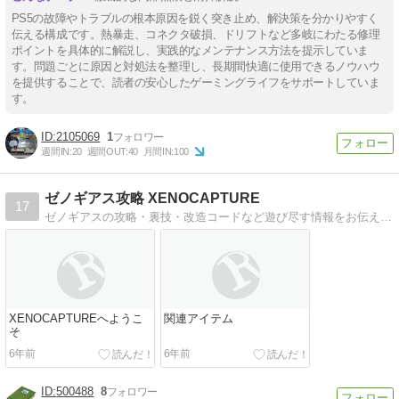
PS5の故障やトラブルの根本原因を鋭く突き止め、解決策を分かりやすく
伝える構成です。熱暴走、コネクタ破損、ドリフトなど多岐にわたる修理
ポイントを具体的に解説し、実践的なメンテナンス方法を提示していま
す。問題ごとに原因と対処法を整理し、長期間快適に使用できるノウハウ
を提供することで、読者の安心したゲーミングライフをサポートしていま
す。
2105069
1
週間IN:
20
週間OUT:
40
月間IN:
100
ゼノギアス攻略 XENOCAPTURE
17
ゼノギアスの攻略・裏技・改造コードなど遊び尽す情報をお伝えしています。
XENOCAPTUREへようこ
関連アイテム
そ
6年前
6年前
500488
8