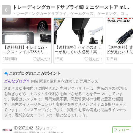
トレーディングカードサプライ卸 ミニツーストア mini2x
8
トレーディングカードサプライ、ゲームグッズ、ゲーミング、コレクショングッズを製造しているmini2xブランドです。私たちは製品は皆様の毎日をもっと楽しくすることをお約束します。
【送料無料】セレナC27・
【送料無料】バイクのミラ
【送料無料】
エクストレイルT33のリア
ーが見にくい人必見！高精
ビが見たい！
を純白LEDで高級感アップ
細ホワイトガラスで後続車
足の「テレビ
16時間前
4日前
11日前
【劇的バックビュ】
がハッハッキリ見える
ー」でドライ
説】
このブログのここがポイント
内装保護と便利さを追求した専用グッズ
さまざまな車種向けに開発された専用アクセサリーは、内装のキズや汚れ
を防ぎながら、カスタムや便利さを向上させることをテーマにしていま
す。装着はシンプルで、専門知識不要。高品質素材の使用と豊富な種類
で、車内のイメージチェンジと実用性を両立させたアイテムを取りそろえ
ています。ドレスアップだけでなく、実用性も兼ね備えた商品ラインナッ
プは、理想的なカーライフの一助となるでしょう。
2071142
32
週間IN:
48
週間OUT:
75
月間IN:
150