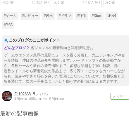
43分前
53分前
59分前
2026/8/7
#ゲーム
#レビュー
#映画
#ドラマ
#評価
#Xbox
#PS4
#PS5
このブログのここがポイント
各ジャンルの最新動向と詳細情報提供
ゲームやエンタメ業界の最新ニュースを鋭く分析し、売上ランキングやセ
ール情報、注目の作品紹介を展開します。ハード・ソフトの販売動向か
ら、各種セールや新作の発売情報まで、多彩な話題を丁寧に解説。特に、
定番タイトルから新進気鋭の作品まで、広く深くトピックをカバーしなが
らも、読みやすさと核心を突いた表現にこだわっています。情報収集と分
析を通じて、次の一手を見つけたいと願う方の期待に応える内容です。
102868
5
週間IN:
60
週間OUT:
750
月間IN:
260
最新の記事画像