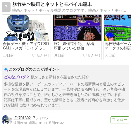
朕竹林〜映画とネットとモバイル端末
7
映画とネットとモバイル機器のブログです。映画とネットとモバイル機器のブログ。珍しいもの、面白いもの大好きです。
合体ゲーム機：アイワCSD-
FC「妖怪道中記」 結構、
高校野球ゲーム
GM1（メガドライブ ラジ
頑張っている移植
マーク３の熱
カセ）
なり早い段階
13日前
31日前
58日前
このブログのここがポイント
懐かしさと新鮮さを融合させた紹介
多様な話題を扱い、ゲームやメディア、ハードの最新動向と過去のエピソ
ードを臨場感豊かに伝えています。一見散漫に映る内容も、深い考察や独
自の視点を持つことで、懐かしさと未来志向を巧みに調和させています。
記事は丁寧に構成され、豊かな情報とともに読者の好奇心を刺激する仕掛
けが随所に散りばめられています。
701692
7
週間IN:
48
週間OUT:
144
月間IN:
232