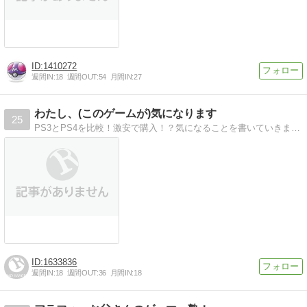
1410272
週間IN:
18
週間OUT:
54
月間IN:
27
わたし、(このゲームが)気になります
25
PS3とPS4を比較！激安で購入！？気になることを書いていきます。PS3,PS4の違いを比較・格安で手に入れるには？
1633836
週間IN:
18
週間OUT:
36
月間IN:
18