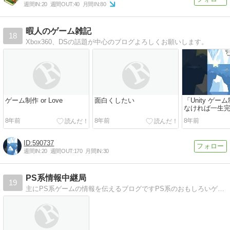
週間IN:
20
週間OUT:
40
月間IN:
80
暇人のゲーム雑記
18
Xbox360、DSの話題が中心のブログよろしくお願いします。
ゲーム制作 or Love
面白くしたい
「Unity ゲ
なければ一生
やってみれば
8年前
8年前
8年前
かなる
590737
週間IN:
20
週間OUT:
170
月間IN:
30
PS系情報中継局
19
主にPS系ゲームの情報を伝えるブログですPS系のおもしろいゲームを探すための情報を集めるブログです。