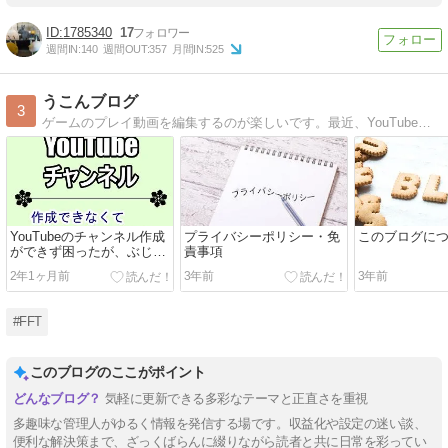
1785340
17
週間IN:
140
週間OUT:
357
月間IN:
525
うこんブログ
3
ゲームのプレイ動画を編集するのが楽しいです。最近、YouTubeにも投稿しました！ よろしければご視聴くださいませ。
YouTubeのチャンネル作成
プライバシーポリシー・免
このブログに
ができず困ったが、ぶじに
責事項
解決！
2年1ヶ月前
3年前
3年前
#FFT
このブログのここがポイント
気軽に更新できる多彩なテーマと正直さを重視
多趣味な管理人がゆるく情報を発信する場です。収益化や設定の迷い談、
便利な解決策まで、ざっくばらんに綴りながら読者と共に日常を彩ってい