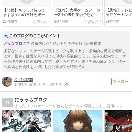
【悲報】ちょっと待って、
【速報】大手ゲームメーカ
【悲報】テレ
まずはゲハの方針を統一し
ー2社の来期業績予想が判
据置ゲーミン
たほうがよくない？
明！売上減も利益は増加の
い？各社苦戦
23時間前
24時間前
24時間前
見込み
このブログのここがポイント
多角的視点と鋭い分析を併せ持つ記事構成
多彩なジャンルのゲーム関連トピックを取り上げ、多角的な視点で考察し
ます。批判と擁護が入り混じる現状を客観的に伝え、業界の動向やユーザ
ー心理の裏側に迫る内容です。親しみやすさと鋭さを兼ね備えつつ、情報
の真偽と社会性を大切にした記事展開が特徴です。
2140208
週間IN:
30
週間OUT:
126
月間IN:
36
にゃっちブログ
11
まったりソロゲーマーが色んなゲームを満喫します。崩壊:スターレイル、ESOなど