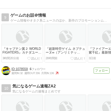
ゲームのお話＠情報
9
ゲーム情報やオタク系ニュースのほか、新作のプロモーションムービーやプレイ動画など、様々な動画も紹介していきます。
『キャプテン翼２ WORLD
『超新時空ゲイム ネプテュ
『ファイアーエ
FIGHTERS』カナダユース
ーヌ∞（アンリミテッ
紫千紅』最新
紹介映像公開 コナー（声
ド）』バトルアクションPV
戦闘・兵種・
3時間20分前
28時間前
3日前
優：山口智広）とタナー
公開 パープルハートの「紫
4人の切り替え
（声優：高塚智人）が放つ
電猛撃」や新女神の必殺技
後の世界崩壊
ファイヤーツインショット
が炸裂
主人公』の物
1078559
6
｜炎の絆が世界を撃ち抜く
週間IN:
32
週間OUT:
336
月間IN:
136
気になるゲーム速報ZA2
10
気になるゲームの速報まとめです