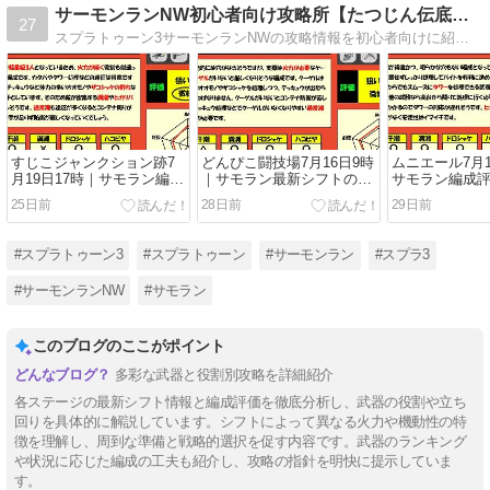
サーモンランNW初心者向け攻略所【たつじん伝底脱出へ】
27
スプラトゥーン3サーモンランNWの攻略情報を初心者向けに紹介しています！魔境たつじん帯やでんせつの底から抜け出せない人、今よりも上のランクを目指したい人にオススメです。
すじこジャンクション跡7
どんぴこ闘技場7月16日9時
ムニエール7月1
月19日17時｜サモラン編成
｜サモラン最新シフトの編
サモラン編成
評価と攻略
成評価
り
25日前
28日前
29日前
#スプラトゥーン3
#スプラトゥーン
#サーモンラン
#スプラ3
#サーモンランNW
#サモラン
このブログのここがポイント
多彩な武器と役割別攻略を詳細紹介
各ステージの最新シフト情報と編成評価を徹底分析し、武器の役割や立ち
回りを具体的に解説しています。シフトによって異なる火力や機動性の特
徴を理解し、周到な準備と戦略的選択を促す内容です。武器のランキング
や状況に応じた編成の工夫も紹介し、攻略の指針を明快に提示していま
す。