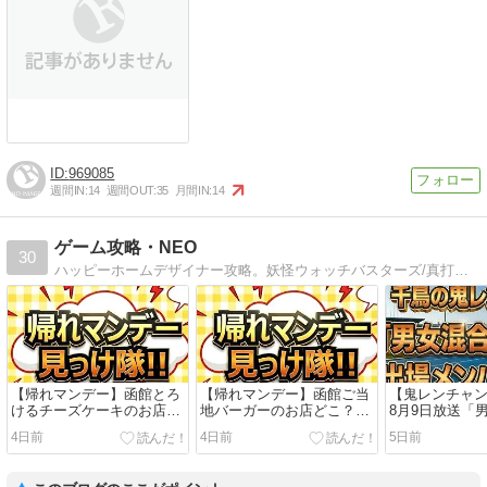
969085
週間IN:
14
週間OUT:
35
月間IN:
14
ゲーム攻略・NEO
30
ハッピーホームデザイナー攻略。妖怪ウォッチバスターズ/真打のQRコード多数・パスワード・裏技も。とび森のマイデザイン公開してます。
【帰れマンデー】函館とろ
【帰れマンデー】函館ご当
【鬼レンチャ
けるチーズケーキのお店ど
地バーガーのお店どこ？髙
8月9日放送「
こ？髙橋海人・サンド伊達
橋海人・タカトシ・サンド
イバルリレー」
4日前
4日前
5日前
絶賛の「スナッフルス」チ
が絶賛の「ラッキーピエ
ーム56名一覧
ーズオムレット＆店舗情報
ロ」名物＆店舗情報まとめ
学・安井麻里
まとめ【8月3日放送】
【8月3日放送】
ピアン・現役