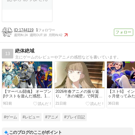
1744119
1
週間IN:
24
週間OUT:
18
月間IN:
42
絶体絶域
13
主にゲームのレビューやアニメの感想などを書いています。
【マーベル闘魂】 オープン
2026年春アニメの振り返
【スト6】 イ
βテストを遊んだ感想。1人
り。『氷の城壁』で阿賀沢
ヶ月使ってみ
操作でも割と戦える、仲間
紅茶作品にまた心を掴まれ
ムやSA2が面
9日前
21日前
36日前
を増やしていくゲーム。
た。
通常技は頼り
#ゲーム
#レビュー
#アニメ
#プレイ日記
このブログのここがポイント