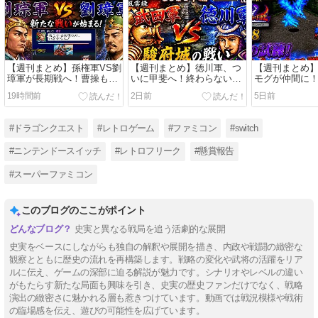
【週刊まとめ】孫権軍VS劉
【週刊まとめ】徳川軍、つ
【週刊まとめ
璋軍が長期戦へ！曹操も参
いに甲斐へ！終わらない武
モグが仲間に
戦する激動の4年間｜三國
田との死闘と世代交代｜信
戦いはいよい
19時間前
2日前
5日前
志Ⅲ AI観戦 #29〜#35【完
長の野望 武将風雲録 AI観
レスオブファイア
全CPU任せ】
戦 #43〜#49【シナリオ2】
#21【初見攻略
#ドラゴンクエスト
#レトロゲーム
#ファミコン
#switch
#ニンテンドースイッチ
#レトロフリーク
#懸賞報告
#スーパーファミコン
このブログのここがポイント
史実と異なる戦局を追う活劇的な展開
史実をベースにしながらも独自の解釈や展開を描き、内政や戦闘の緻密な
観察とともに歴史の流れを再構築します。戦略の変化や武将の活躍をリア
ルに伝え、ゲームの深部に迫る解説が魅力です。シナリオやレベルの違い
がもたらす新たな局面も興味を引き、史実の歴史ファンだけでなく、戦略
演出の緻密さに魅かれる層も惹きつけています。動画では戦況模様や戦術
の臨場感を伝え、遊びの可能性を広げています。