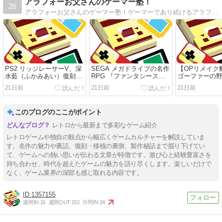
アラフォーお父さんのゲーマー塾！
26
アラフォーお父さんのゲーマー塾！ゲーマーであり続けるアラフォーお父さんの人生の記録です！？
PS2 リッジレーサーV、深
SEGA メガドライブの名作
【OPリメイク
水藍（ふかみあい）復刻プ
RPG 『ファンタシースタ
ゴーファーの
ロジェクト KONAMI
ーII 還らざる時の終わり
EPISODE II (
21日前
21日前
21日前
に』
｜（制作裏話
このブログのここがポイント
レトロから最新まで多彩なゲーム紹介
レトロゲームや独自の観点から幅広くゲームカルチャーを解説していま
す。名作の魅力や裏話、復刻・移植の裏側、製作秘話まで掘り下げてい
て、ゲームへの熱い思いが伝わる文章が特徴です。遊び心と経験豊富さを
持ち合わせ、時代を超えたゲームの魅力を語り尽くします。楽しいだけで
なく、ゲーム業界の深部も感じ取れる内容です。
1357155
週間IN:
16
週間OUT:
152
月間IN:
24