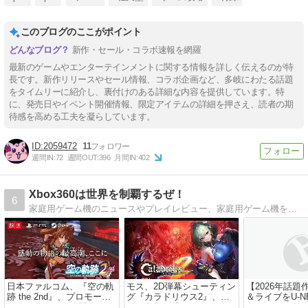
このブログのここがポイント
新作・セール・コラボ速報を網羅
最新のゲームやエンターテインメントに関する情報を詳しく伝えるのが特
長です。新作リリースやセール情報、コラボ企画など、多岐にわたる話題
をタイムリーに紹介し、裏付けのある詳細な内容を提供しています。特
に、発売日やイベント開催情報、限定アイテムの詳細を押さえ、読者の期
待感を高める工夫を凝らしています。
2059472
11
週間IN:
72
週間OUT:
396
月間IN:
402
Xbox360は世界を制覇するぜ！
6
家庭用ゲーム機のニュースやプレイレビュー、家庭用ゲーム機をたくさんの人に遊んでもらうため応援するブログです。
日本ファルコム、『空の軌
モス、2D弾幕シューティン
【2026年話
跡 the 2nd』、プロモーシ
グ『カラドリウス2』、
＆ライブをU-N
ョントレーラー公開
2026年冬発売
しよう！U-NE