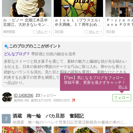
ル ・ピノー 北堀江本店＠
ｐｌｕｓ Ｌ（プラスエル）
Ｐｉｚｚａ ｎ
北堀江。大好きなレモンの
＠天満橋。１７周年おめで
ａｎａ ＰＯＲ
お菓子を
とうございます
ァ ナポレター
4時間前
3日前
5日前
＠古川橋。シ
ピッツァラン
このブログのここがポイント
季節感と伝統の融合を追求
多彩なスイーツと焼き菓子を通じて、素材の魅力と繊細な技が光る味わい
を伝える。日本の食材や季節のテーマを巧みに取り入れ、華やかな香りと
絶妙なバランスを演出。見た目と風味の調和を重視し、素敵なひとときを
約束するお菓子の世界を展開している。おやつタイムを特別に彩る良質な
【Tips】気になるブログをフォロー。

登録不要。更新を逃さずキャッチ！
一品ばかり。
閉じる
1408286
23
週間IN:
780
週間OUT:
2070
月間IN:
3370
酒蔵 梅一輪 バカ旦那 奮闘記
2
地酒屋 梅一輪のヘベレケ営業日記営業活動報告や趣味の車のこと。いや、飲んだくれ日記かな？