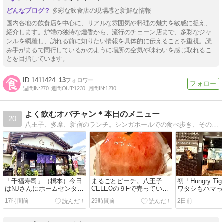
多彩な飲食店の現場感と新鮮な情報
国内各地の飲食店を中心に、リアルな雰囲気や料理の魅力を敏感に捉え、
紹介します。炉端の独特な燻香から、流行のチェーン店まで、多彩なジャ
ンルを網羅し、訪れる前に知りたい情報を具体的に伝えることを重視。読
み手がまるで同行しているかのように場所の空気や味わいを感じ取れるこ
とを目指しています。
1411424
13
週間IN:
270
週間OUT:
1230
月間IN:
1230
よく飲むオバチャン＊本日のメニュー
20
八王子、多摩、新宿のランチ。シンガポールでの食べ歩き、その他ときどきその他の海外旅行での飲食をアップしてます！！よく飲みます^^;。
「千福寿司」（橋本）今日
まるごとピーチ。八王子
初「Hungry T
はNJさんにホームセンター
CELEOの９Fで売っていた
ワタシもハマ
とワークマンへ連れてって
♪
り？（横浜モ
17時間前
29時間前
2日前
もらったの