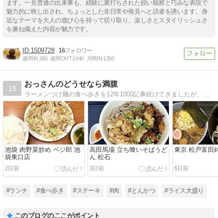
ます。一見普通の出来事も、経験に裏打ちされた鋭い観察と巧みな表現で
魅力的に映し出され、ちょっとした非日常や発見へと読者を誘います。身
近なテーマを大人の遊び心を持って切り取り、楽しさとスタイリッシュさ
を兼ね備えた内容が魅力です。
1509728
16
週間IN:
280
週間OUT:
1040
月間IN:
1250
おっさんのどうせなら満腹
19
ラーメンつけ麺の食べ歩きを12年1000記事続けてきましたが、ジャンルを限定しない食べ歩きにリニューアルしました。食べたいものを食べたいときに食べて紹介します。
池袋 肉野菜炒め ベジ郎 池
高田馬場 立ち喰いそばうど
東京 松戸富田
袋東口店
ん 松石
2日前
3日前
6日前
#ランチ
#食べ歩き
#ステーキ
#肉
#とんかつ
#ライス大盛り
このブログのここがポイント