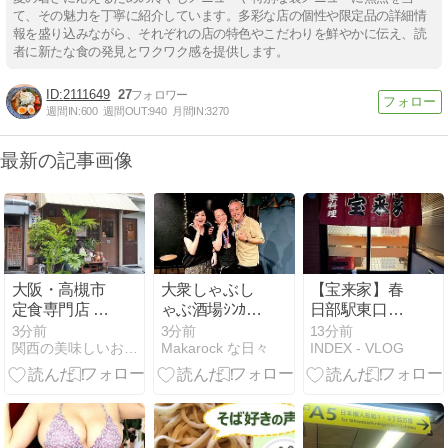
て、その魅力を丁寧に紹介しています。多彩な店の個性や限定品の詳細情
報を盛り込みながら、それぞれの店の特色やこだわりを鮮やかに伝え、読
者に新たな食の発見とワクワク感を提供します。
2111649
27
週間IN:
600
週間OUT:
940
月間IN:
3270
最新の記事画像
大阪・高槻市
大衆しゃぶし
【宝来家】春
定食専門店 い
ゃぶ酒場ｼﾝｶ×
日部駅東口の
ててやに行っ
沖縄料理 島球
昭和レトロな
3分前
3分前
13分前
関西の美味しいお店どこ？
Makarock な日々
INDEX - VLOG
てみた
@松江
町中華。サー
ビス精神に感
動！酢豚・餃
子・ビールで
大満足