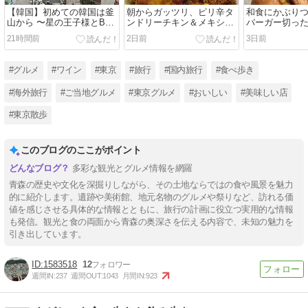
【韓国】初めての韓国は釜
朝からガッツリ、ピリ辛タ
和食にかぶり
山から 〜星の王子様とBTS
ンドリーチキン＆メキシカ
バーガー切っ
のカラフルな甘川文化村
ンピラフ＠ジョナサンのモ
BRISKSTAND
21時間前
2日前
3日前
ーニング
(田原町)
#グルメ
#ワイン
#東京
#旅行
#国内旅行
#食べ歩き
#海外旅行
#ご当地グルメ
#東京グルメ
#おいしい
#美味しい店
#東京散歩
このブログのここがポイント
多彩な観光とグルメ情報を網羅
青森の歴史や文化を深掘りしながら、その土地ならではの食や風景を魅力
的に紹介します。遺跡や美術館、地元名物のグルメや祭りなど、訪れる価
値を感じさせる具体的な情報とともに、旅行の計画に役立つ実用的な情報
も発信。観光と食の両面から青森の奥深さを伝える内容で、未知の魅力を
引き出しています。
1583518
12
週間IN:
237
週間OUT:
1043
月間IN:
923