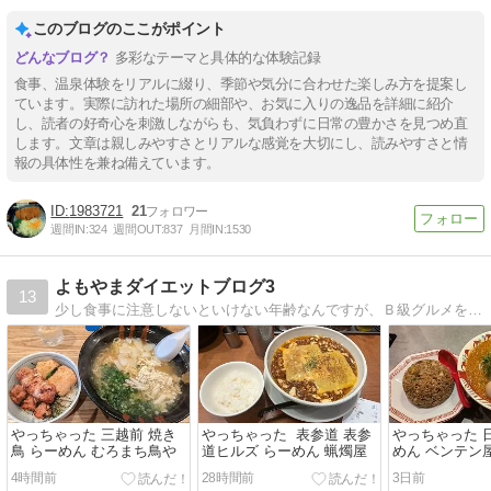
このブログのここがポイント
多彩なテーマと具体的な体験記録
食事、温泉体験をリアルに綴り、季節や気分に合わせた楽しみ方を提案し
ています。実際に訪れた場所の細部や、お気に入りの逸品を詳細に紹介
し、読者の好奇心を刺激しながらも、気負わずに日常の豊かさを見つめ直
します。文章は親しみやすさとリアルな感覚を大切にし、読みやすさと情
報の具体性を兼ね備えています。
1983721
21
週間IN:
324
週間OUT:
837
月間IN:
1530
よもやまダイエットブログ3
13
少し食事に注意しないといけない年齢なんですが、Ｂ級グルメを食べつつも、ダイエットも頑張りたいブログ。写真たっぷり、毎日更新予定
やっちゃった 三越前 焼き
やっちゃった 表参道 表参
やっちゃった 
鳥 らーめん むろまち鳥や
道ヒルズ らーめん 蝋燭屋
めん ベンテン
4時間前
28時間前
3日前