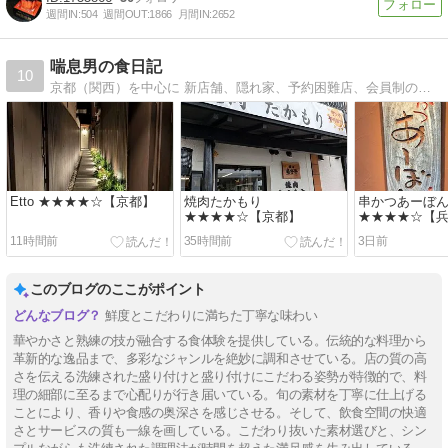
週間IN:
504
週間OUT:
1866
月間IN:
2652
喘息男の食日記
10
京都（関西）を中心に 新店舗、隠れ家、予約困難店、会員制の店まで開拓しています。 辛口でリアルな感想をまとめているので お店選びの参考にして頂ければ幸いです。
Etto ★★★★☆【京都】
焼肉たかもり
串かつあーぼ
★★★★☆【京都】
★★★★☆【
11時間前
35時間前
3日前
このブログのここがポイント
鮮度とこだわりに満ちた丁寧な味わい
華やかさと熟練の技が融合する食体験を提供している。伝統的な料理から
革新的な逸品まで、多彩なジャンルを絶妙に調和させている。店の質の高
さを伝える洗練された盛り付けと盛り付けにこだわる姿勢が特徴的で、料
理の細部に至るまで心配りが行き届いている。旬の素材を丁寧に仕上げる
ことにより、香りや食感の奥深さを感じさせる。そして、飲食空間の快適
さとサービスの質も一線を画している。こだわり抜いた素材選びと、シン