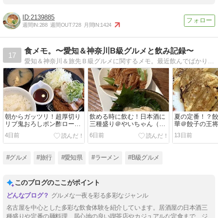
2139885
週間IN:
288
週間OUT:
728
月間IN:
1424
食メモ。〜愛知＆神奈川B級グルメと飲み記録〜
17
愛知＆神奈川＆旅先Ｂ級グルメに関するメモ。最近飲んでばかり・・・
朝からガッツリ！超厚切り
飲める時に飲む！日本酒に
夏の定番！？
リブ鬼おろしポン酢ロース
三種盛り＠やいちゃん（名
華＠餃子の王
かつ定食＠松のや（豊川）
古屋）
4日前
6日前
13日前
#グルメ
#旅行
#愛知県
#ラーメン
#B級グルメ
このブログのここがポイント
グルメな一夜を彩る多彩なジャンル
名古屋を中心とした多彩な飲食体験を紹介しています。居酒屋の日本酒三
種盛りや定番の麺料理、居心地の良い喫茶店やカジュアルな定食まで、ジ