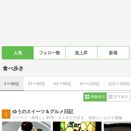
人気
フォロー数
急上昇
新着
食べ歩き
1〜30位
31〜60位
61〜90位
91〜120位
121〜150位
画像表示
文字表示
ゆうのスイーツ＆グルメ日記
1
スイーツ・美味しい料理・ＢＡＲが大好き。美味しいものや素敵なお店の方達から、いつも笑顔と幸せを頂いています