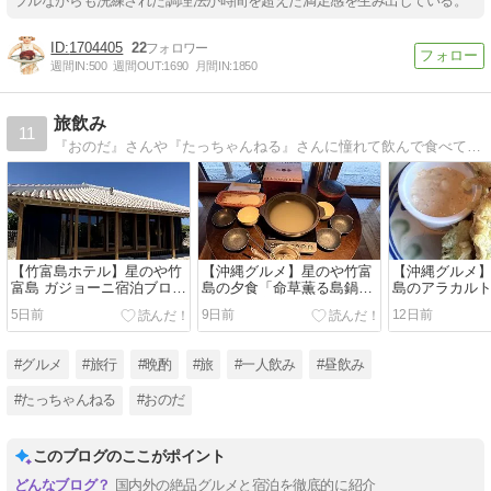
プルながらも洗練された調理法が時間を超えた満足感を生み出している。
1704405
22
週間IN:
500
週間OUT:
1690
月間IN:
1850
旅飲み
11
『おのだ』さんや『たっちゃんねる』さんに憧れて飲んで食べて旅をする
【竹富島ホテル】星のや竹
【沖縄グルメ】星のや竹富
【沖縄グルメ
富島 ガジョーニ宿泊ブログ
島の夕食「命草薫る島鍋」
島のアラカル
｜開放感あふれる客室で過
を客室で実食！贅沢な部屋
食！
5日前
9日前
12日前
ごす贅沢な竹富島ステイ
食
#グルメ
#旅行
#晩酌
#旅
#一人飲み
#昼飲み
#たっちゃんねる
#おのだ
このブログのここがポイント
国内外の絶品グルメと宿泊を徹底的に紹介