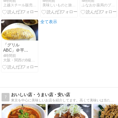
久しぶりに
とタダの山な
4時間前
4時間前
4時間前
上越スチール販売株式会社スタッフブログ
美味しいものと旅行が大好き!!
ふなおか薬局のブタ店長ブログ
「丸源ラーメ
のね・・・・
ン」へ！
ANAの機内よ
り愛を込めて
全て表示
「グリル
ABC」＠平野
町 極薄卵に牛
4時間前
大阪・関西のB級グルメコラム
タンケチャッ
プライスのオ
ムライス
おいしい店・うまい店・安い店
7
東京を中心に美味しいお店を紹介してます。高くて美味いは当たり前、安くて美味くなければ意味がない。庶民派ブロガーの食日記。