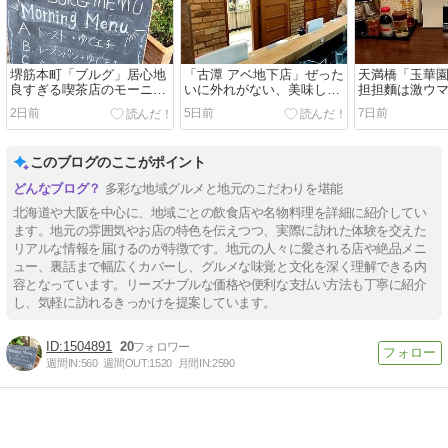
堺筋本町「ブルグ」居心地
「古潭 アベ地下店」ぜった
天満橋「玉華
良すぎる喫茶店のモーニン
いに外れがない、美味しい
担担麵は激ウ
グ
ラーメンだな
2日前
5日前
7日前
このブログのここがポイント
多彩な地域グルメと地元のこだわりを堪能
北海道や大阪を中心に、地域ごとの飲食店や名物料理を詳細に紹介してい
ます。地元の雰囲気やお店の特色を伝えつつ、実際に訪れた体験を交えた
リアルな情報を届けるのが特徴です。地元の人々に愛される店や絶品メニ
ュー、裏話まで幅広くカバーし、グルメな味覚と文化を深く理解できる内
容となっています。リーズナブルな価格や便利な支払い方法も丁寧に紹介
し、気軽に訪れるきっかけを提案しています。
1504891
20
週間IN:
560
週間OUT:
1520
月間IN:
2590