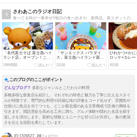
さわあこのラジオ日記
4
食べてる時が一番幸せ!!毎日の食べ歩きや、新商品、新スポットの美味しいものを写真満載で紹介します！
「名代富士そば 富士急ハイ
「サンエックス パラダイ
ひれかつ×かに
ランド店」オープン！ここ
ス」富士急ハイランド新エ
ロッケ×カレー
にしかないメニューも！
リア♪写真を撮りたくなる
比谷国際ビル
19時間前
2日前
4日前
可愛い世界♪
メニュー
このブログのここがポイント
多彩なジャンルとこだわりの料理
多種多様な飲食店を紹介し、それぞれの特色と魅力を丁寧に伝えるスタイ
ルが特徴です。専門的な料理や詳細な味の評価をコード化せず、雰囲気や
仕掛けに焦点を当てつつも、どこか親近感のある文章構成で読者の興味を
引きます。閲読意欲を高める工夫に満ち、グルメ体験や隠れた名店を探す
楽しさを演出します。新鮮な情報とユニークな切り口が共存し、食の奥深
さを伝える役割を果たしています。
1376527
24