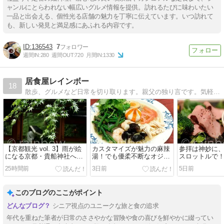
ャンルにとらわれない幅広いグルメ情報を提供。訪れるたびに味わいたい
一品と出会える、個性光る店舗の魅力を丁寧に伝えています。いつ訪れて
も、新しい発見と満足感にあふれる内容です。
136543
7
週間IN:
280
週間OUT:
720
月間IN:
1330
居食屋レインボー
18
散歩、グルメなど日常を切り取ります。親父の独り言です。気軽に覗いてください。
【京都観光 vol. 3】雨が絵
カスタマイズが魅力の麻辣
参拝は神妙に
になる京都・貴船神社へ！
湯！でも優柔不断なオジサ
スロットルで
でも雨はNGです！
ンを救うのは"選ばなくてい
祝い膳に舌鼓 
25時間前
3日前
5日前
い麻辣湯"
このブログのここがポイント
シニア視点のユニークな旅と食の追求
年代を重ねた筆者が日常のささやかな冒険や食の喜びを鮮やかに綴ってい