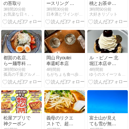
の苔取り
ースリング フ
桃とお茶＠マ
ンダメント ト
ルニ カフェ
3時間20分前
3時間30分前
3時間50分前
お気楽な日々。。
日本酒とワインが好き
大好きリゾット
ロッケン
都賀の名店、
岡山 Ryoutei
ル ・ピノー 北
らー麺専科 海
奉還町本店
堀江本店＠北
空土にて頂く
堀江。大好き
3時間50分前
4時間前
4時間前
孤高の千葉グルメ season2
もがちょも食べ歩きde飲み歩き
ゆうのスイーツ＆グルメ日記
夏メニュー ウ
なレモンのお
マ辛スープの
菓子を
冷やし味噌を
堪能
松屋アプリで
義母のリクエ
富士山が見え
神クーポン
ストで、超お
ても雪が無い