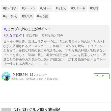
#食べ歩き
#ラーメン
#カレー
#うどん
#ステーキ
#焼肉
#らーめん
#焼き鳥
#もつ鍋
このブログのここがポイント
多店多国、多彩な味と特色
日本橋や表参道、渋谷エリアを中心に、各店の独自性と味の深さを追求し
ながら展開されるグルメレポート。各種ラーメンから焼鳥、イタリアンに
至るまで、多様な料理の魅力を伝えるため、丁寧な味の解説と客観的なレ
ビューを通じて、読者に新しい味覚の発見と楽しみ方を提案している。店
舗ごとの特色やカスタムの工夫も詳細に伝え、訪れる価値を伝えるストー
リー性溢れる内容となっている。
1058244
15
週間IN:
320
週間OUT:
1430
月間IN:
1480
つれづれグルメ時々旅日記