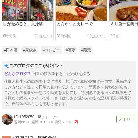
目が覚めると、大原駅
とんかつとカレーで
８月第一営業
8時間前
33時間前
3日前
#日本酒
#家飲み
#コンビニ
#酒蔵
#蔵元
このブログのここがポイント
日常の積み重ねとこだわりを綴る
仕事と私生活の両面を丁寧に描き、地元の活動や家庭の一コマ、季節の楽
しみ方などを通じて日常の魅力を伝えています。堅実さを持ちながらも、
こだわりの食事や一息つく時間を大切にし、特別感のある日々の風景をさ
り気なく綴るスタイルです。さりはしさと温かみのある語り口調が特徴的
で、自然体の暮らしを感じさせます。
1052050
18
週間IN:
780
週間OUT:
1630
月間IN:
3140