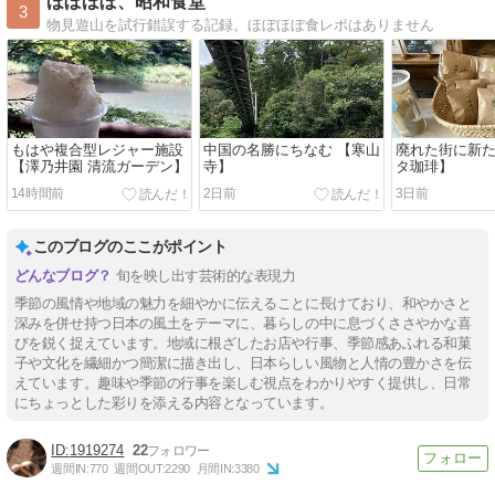
ほぼほぼ、昭和食堂
3
物見遊山を試行錯誤する記録。ほぼほぼ食レポはありません
もはや複合型レジャー施設
中国の名勝にちなむ 【寒山
廃れた街に新た
【澤乃井園 清流ガーデン】
寺】
タ珈琲】
14時間前
2日前
3日前
このブログのここがポイント
旬を映し出す芸術的な表現力
季節の風情や地域の魅力を細やかに伝えることに長けており、和やかさと
深みを併せ持つ日本の風土をテーマに、暮らしの中に息づくささやかな喜
びを鋭く捉えています。地域に根ざしたお店や行事、季節感あふれる和菓
子や文化を繊細かつ簡潔に描き出し、日本らしい風物と人情の豊かさを伝
えています。趣味や季節の行事を楽しむ視点をわかりやすく提供し、日常
にちょっとした彩りを添える内容となっています。
1919274
22
週間IN:
770
週間OUT:
2290
月間IN:
3380