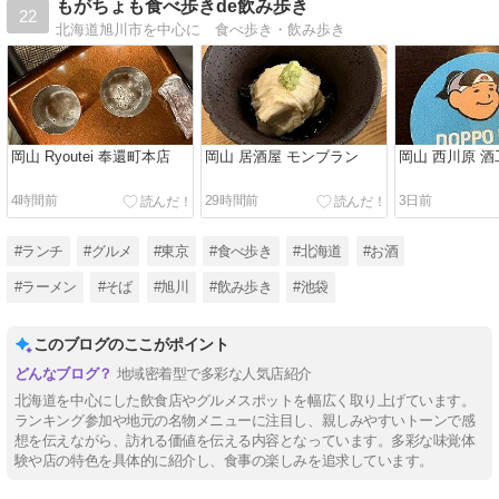
もがちょも食べ歩きde飲み歩き
22
北海道旭川市を中心に 食べ歩き・飲み歩き
岡山 Ryoutei 奉還町本店
岡山 居酒屋 モンブラン
岡山 西川原 酒
4時間前
29時間前
3日前
#ランチ
#グルメ
#東京
#食べ歩き
#北海道
#お酒
#ラーメン
#そば
#旭川
#飲み歩き
#池袋
このブログのここがポイント
地域密着型で多彩な人気店紹介
北海道を中心にした飲食店やグルメスポットを幅広く取り上げています。
ランキング参加や地元の名物メニューに注目し、親しみやすいトーンで感
想を伝えながら、訪れる価値を伝える内容となっています。多彩な味覚体
験や店の特色を具体的に紹介し、食事の楽しみを追求しています。