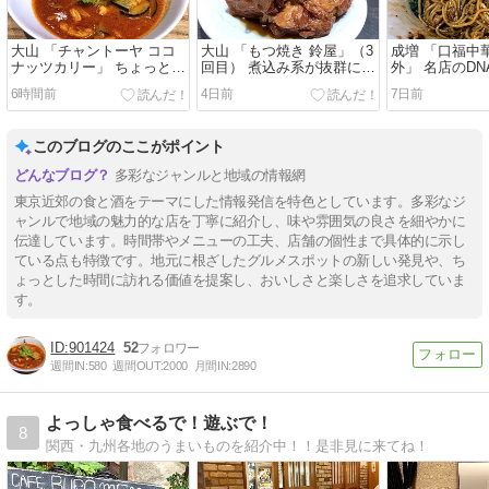
大山 「チャントーヤ ココ
大山 「もつ焼き 鈴屋」（3
成増 「口福中
ナッツカリー」 ちょっとタ
回目） 煮込み系が抜群に美
外」 名店のD
イ風な美味しいカレー。
味い立ち飲みのモツ焼き
美味しい四川
6時間前
4日前
7日前
屋。
このブログのここがポイント
多彩なジャンルと地域の情報網
東京近郊の食と酒をテーマにした情報発信を特色としています。多彩なジ
ャンルで地域の魅力的な店を丁寧に紹介し、味や雰囲気の良さを細やかに
伝達しています。時間帯やメニューの工夫、店舗の個性まで具体的に示し
ている点も特徴です。地元に根ざしたグルメスポットの新しい発見や、ち
ょっとした時間に訪れる価値を提案し、おいしさと楽しさを追求していま
す。
901424
52
週間IN:
580
週間OUT:
2000
月間IN:
2890
よっしゃ食べるで！遊ぶで！
8
関西・九州各地のうまいものを紹介中！！是非見に来てね！