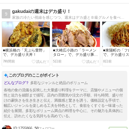
gakudaiの週末はデカ盛り！
9
家族の冷たい視線を感じつつ、週末はデカ盛とＢ級グルメを食べ歩いています！
■横浜橋の「天ぷら豊野」
■大崎広小路の「ラーメン
■東陽町の「フ
で、デカ盛り天丼！
タロー」で、デカ盛り豚つ
で、デカ盛り
け麺！
ィ！
7時間前
5日前
8日前
このブログのここがポイント
多彩なジャンルと絶品のボリューム
各地の食の流儀を反映した大量盛り料理をテーマに、店舗やメニューの個
性と迫力を細部まで描写。店内の雰囲気や注文の手順、待ち時間、盛り付
けの豪快さを生き生きと伝え、満腹感と驚きを誘う。価格設定も手頃で、
幅広いジャンルを楽しめる工夫を特色として、食欲をくすぐる一味違った
紹介を展開。多彩なボリューム満点の料理を中心に、その魅力を具体的に
伝え、訪れたくなる気持ちを高めている。
1755866
50