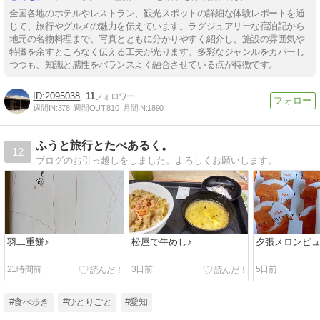
全国各地のホテルやレストラン、観光スポットの詳細な体験レポートを通
じて、旅行やグルメの魅力を伝えています。ラグジュアリーな宿泊記から
地元の名物料理まで、写真とともに分かりやすく紹介し、施設の雰囲気や
特徴を余すところなく伝える工夫が光ります。多彩なジャンルをカバーし
つつも、知識と感性をバランスよく融合させている点が特徴です。
2095038
11
週間IN:
378
週間OUT:
810
月間IN:
1890
ふうと旅行とたべあるく。
12
ブログのお引っ越しをしました。よろしくお願いします。
羽二重餅♪
松屋で牛めし♪
夕張メロンピ
21時間前
3日前
5日前
#食べ歩き
#ひとりごと
#愛知