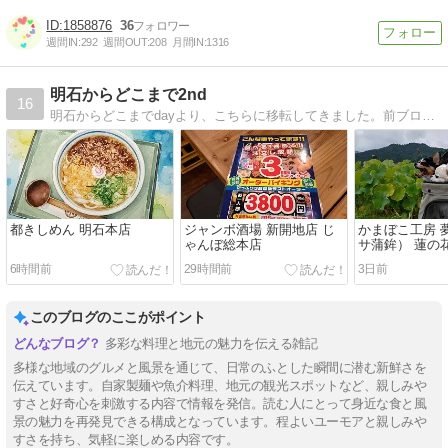
1858876
36
週間IN:
292
週間OUT:
208
月間IN:
1316
明石からどこまで2nd
16
明石からどこまでdayより、こちらに移転してきました。前ブログ同様、引き続き宜しくお願い致します。
都きしめん 明石本店
ジャンボ酒場 新開地店 じ
かまぼこ工房 
ゃんぼ総本店
サ蒲鉾） 蓮の花
6時間前
29時間前
3日前
このブログのここがポイント
多彩な料理と地元の魅力を伝える雑記
多様な地域のグルメと風景を通じて、日常のふとした瞬間に潜む新鮮さを
伝えています。自家製麺や魚介料理、地元の観光スポットなど、親しみや
すさと好奇心を刺激する内容で情報を発信。読む人にとって身近な食と風
景の魅力を再発見できる構成となっています。程よいユーモアと親しみや
すさを持ち、気軽に楽しめる内容です。