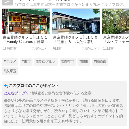
14
当ブログは車中泊日本一周旅ブログから始まり九州グルメブログとなり、現在は東京界隈グルメブログへと移り変わっています。
東京界隈グルメ日記１５１
東京界隈グルメ日記１５０
東京界隈グル
「Family Caterers」神奈川
「門藤」＆「ふたつぼり」
「ル・フィヤ
県川崎市
静岡県伊東市
県伊東市
11時間前
6日前
11日前
#グルメ
#東京
#東京グルメ
#調布市
#関東
#川崎市
#多摩区
このブログのここがポイント
地域密着と多彩な食体験を伝える文章
都会や郊外の絶品グルメや名所を丁寧に紹介し、訪れる価値を伝えます。
各記事はエリアの特色や観光スポットとリンクさせ、地元の文化や雰囲気
もさりげなく織り交ぜながら、読みやすく親しみやすい文章で構成されて
います。単なるレビューにとどまらず、見どころやおすすめポイントを的
確に伝え、訪問意欲を引き出す工夫も特徴です。