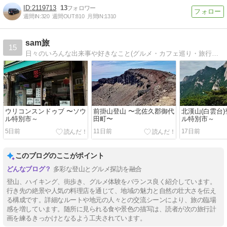
2119713
13
週間IN:
320
週間OUT:
810
月間IN:
1310
sam旅
15
日々のいろんな出来事や好きなこと(グルメ・カフェ巡り・旅行・キャンプなど)をゆる~くお届けしているブログです！
ウリコンスンドゥブ 〜ソウ
前掛山登山 〜北佐久郡御代
北漢山(白雲台)
ル特別市～
田町〜
ル特別市～
5日前
11日前
17日前
このブログのここがポイント
多彩な登山とグルメ探訪を融合
登山、ハイキング、街歩き、グルメ体験をバランス良く紹介しています。
行き先の絶景や人気の料理店を通じて、地域の魅力と自然の壮大さを伝え
る構成です。詳細なルートや地元の人々との交流シーンにより、旅の臨場
感を増しています。随所に見られる食や景色の描写は、読者が次の旅行計
画を練るきっかけとなるよう工夫されています。