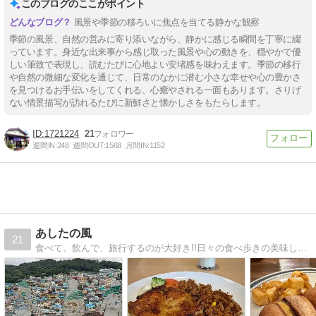
このブログのここがポイント
風景や季節の移ろいに焦点を当てる静かな観察
季節の風景、自然の営みに寄り添いながら、静かに感じる瞬間を丁寧に綴
っています。身近な出来事から感じ取った風景や心の動きを、穏やかで優
しい筆致で表現し、読むたびに心地よい安堵感を味わえます。季節の移行
や自然の微細な変化を通じて、日常のなかに潜む小さな幸せや心の豊かさ
を見つけるお手伝いをしてくれる、心癒やされる一面もあります。さりげ
ない情景描写が訪れるたびに新鮮さと懐かしさをもたらします。
1721224
21
週間IN:
248
週間OUT:
1568
月間IN:
1152
あしたの風
21
食べて、飲んで、旅行するのが大好き!!日々の食べ歩きの美味しいお店、海外・国内旅行記など徒然と… 写真満載でアップ中