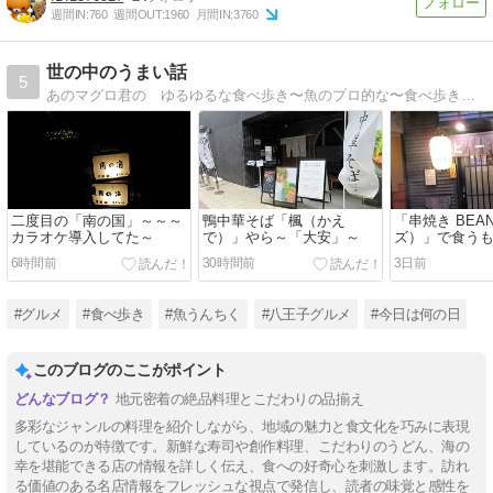
週間IN:
760
週間OUT:
1960
月間IN:
3760
世の中のうまい話
5
あのマグロ君の ゆるゆるな食べ歩き〜魚のプロ的な〜食べ歩きは八王子やや多し！都心も地方も行き倒し！食い散らかし〜〜お魚勉強もしてみぃひん？
二度目の「南の国」～～～
鴨中華そば「楓（かえ
「串焼き BEA
カラオケ導入してた～
で）」やら～「大安」～
ズ）」で食う
る～～
6時間前
30時間前
3日前
#グルメ
#食べ歩き
#魚うんちく
#八王子グルメ
#今日は何の日
このブログのここがポイント
地元密着の絶品料理とこだわりの品揃え
多彩なジャンルの料理を紹介しながら、地域の魅力と食文化を巧みに表現
しているのが特徴です。新鮮な寿司や創作料理、こだわりのうどん、海の
幸を堪能できる店の情報を詳しく伝え、食への好奇心を刺激します。訪れ
る価値のある名店情報をフレッシュな視点で発信し、読者の味覚と感性を