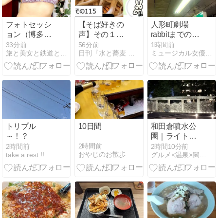
フォトセッシ
【そば好きの
人形町劇場
ョン（博多）
声】その１１
rabbitまでのア
（２０２２年
５
クセス（人形
33分前
56分前
1時間前
旅と美女と鉄道と…
日刊『水と蕎麦 研究図鑑』
ミュージカル女優を目指す 仲本 詩菜のブログ
１１月）
町駅からと三
（３）
越前駅から）
トリプル
10日間
和田倉噴水公
～！？
園｜ライトア
ップされた噴
2時間前
2時間前
2時間10分前
おやじのお散歩
take a rest !!
グルメ×温泉×関東近郊＝放浪ジャーニー
水を眺めなが
らひと休み