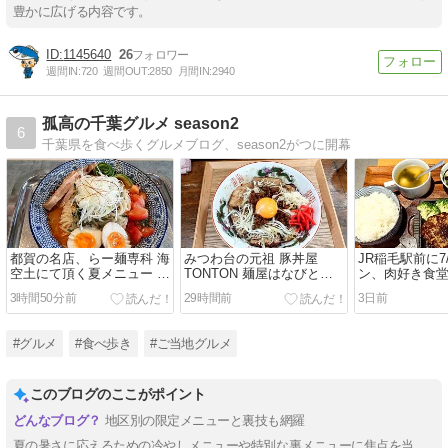
豊かに広げる内容です。
1145640
26
週間IN:
720
週間OUT:
2850
月間IN:
2940
孤高の千葉グルメ season2
6
千葉県を食べ歩くグルメブログ、season2がつに開幕
都賀の名店、らー麺専科 海
みつわ台の元祖 豚丼屋
JR稲毛駅前に7
空土にて頂く夏メニュー ウ
TONTON 麺屋はなびとの
ン、肉好き食
マ辛スープの冷やし味噌を
コラボメニュー豚台湾まぜ
くグリタハン
3時間50分前
29時間前
3日前
堪能
そば
カルビ
#グルメ
#食べ歩き
#ご当地グルメ
このブログのここがポイント
地区別の限定メニューと裏技も網羅
夏の暑さに応えるための冷やしメニューや特別な裏メニューに焦点を当