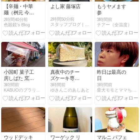
【辛麺・中華
よし家 藤塚店
もうヤメます
麺（桝元 今治
参
店）】
2時間50分前
2時間40分前
3時間前
スタッフブログ | CARTIST
色眼鏡's Blog
チアー（全温度）
小国町 菓子工
真夜中のチー
昨日は最高の
房しばた 窯出
ズケーキ専門
日
しクッキーシ
店「nenokoku.
3時間前
3時間前
3時間前
KABUOのブラリ放浪記
ゆきんこのあしあと
柴犬モモとママちゃんのシニア日々是好日
ューをご紹
(ネノコク)」
介！🍰
のアールグレ
イチーズケー
キ食べたよ！
ウッドデッキ
ワーゲック リ
マルニ パフェ