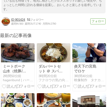
ている点も特徴です。地元に根ざしたグルメスポットの新しい発見や、ち
ょっとした時間に訪れる価値を提案し、おいしさと楽しさを追求していま
す。
901424
51
週間IN:
560
週間OUT:
1740
月間IN:
2790
最新の記事画像
ミートポーク
ダルバートセ
炎天下の宮島
山水（焼豚/住
ット ＠ スパイ
でロケ
吉）林SPFポ
スカレーキッ
2時間50分前
3時間20分前
3時間40分前
hagenbund | ハーゲンブント
フクロウの気の向くままに
映像制作 タナカンパニー
ークを丁寧に
チン SPICE
焼き上げた珠
CURRY
玉の焼豚
KITCHEN（八
尾市）