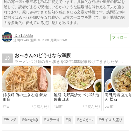
所の雰囲気や季節感を巧みに捉えています。具体的な料理や風景の描写を
通じて、読者がまるで現地にいるかのような臨場感を味わえる工夫が施さ
れており、親しみやすさと情熱を感じさせる文章が特徴です。訪問記の中
に散りばめられた細やかな観察や、日常の一コマを通じて、食と地域の魅
力を多角的に伝えている点に魅力があります。
2139885
週間IN:
248
週間OUT:
680
月間IN:
1328
おっさんのどうせなら満腹
19
ラーメンつけ麺の食べ歩きを12年1000記事続けてきましたが、ジャンルを限定しない食べ歩きにリニューアルしました。食べたいものを食べたいときに食べて紹介します。
錦糸町 俺の生きる道 錦糸
池袋 肉野菜炒め ベジ郎 池
高田馬場 立ち
町店
袋東口店
ん 松石
昨日
4日前
5日前
#ランチ
#食べ歩き
#ステーキ
#肉
#とんかつ
#ライス大盛り