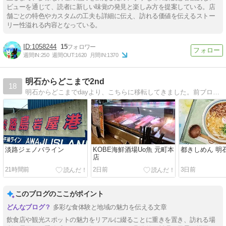
ビューを通じて、読者に新しい味覚の発見と楽しみ方を提案している。店
舗ごとの特色やカスタムの工夫も詳細に伝え、訪れる価値を伝えるストー
リー性溢れる内容となっている。
1058244
15
週間IN:
250
週間OUT:
1620
月間IN:
1370
明石からどこまで2nd
18
明石からどこまでdayより、こちらに移転してきました。前ブログ同様、引き続き宜しくお願い致します。
淡路ジェノバライン
KOBE海鮮酒場Uo魚 元町本
都きしめん 明
店
21時間前
2日前
3日前
このブログのここがポイント
多彩な食体験と地域の魅力を伝える文章
飲食店や観光スポットの魅力をリアルに綴ることに重きを置き、訪れる場