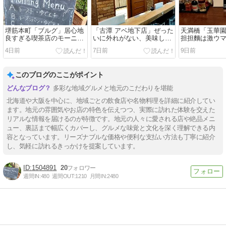
堺筋本町「ブルグ」居心地
「古潭 アベ地下店」ぜった
天満橋「玉華
良すぎる喫茶店のモーニン
いに外れがない、美味しい
担担麵は激ウ
グ
ラーメンだな
4日前
7日前
9日前
このブログのここがポイント
多彩な地域グルメと地元のこだわりを堪能
北海道や大阪を中心に、地域ごとの飲食店や名物料理を詳細に紹介してい
ます。地元の雰囲気やお店の特色を伝えつつ、実際に訪れた体験を交えた
リアルな情報を届けるのが特徴です。地元の人々に愛される店や絶品メニ
ュー、裏話まで幅広くカバーし、グルメな味覚と文化を深く理解できる内
容となっています。リーズナブルな価格や便利な支払い方法も丁寧に紹介
し、気軽に訪れるきっかけを提案しています。
1504891
20
週間IN:
480
週間OUT:
1210
月間IN:
2480