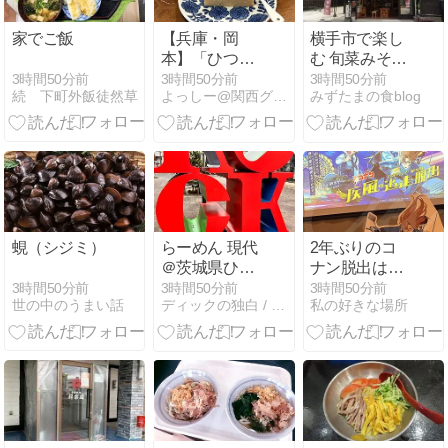
家でご飯
【兵庫・岡
横手市で楽し
本】「ひつじ
む 旬菜みそ茶
茶房」団地の
屋くらをさ
3時間50分前
3時間50分前
3時間50分前
続 下町外飯徒然草
よっしー@関西グルメの食べ歩き三昧
みずたまの食blog
一室に佇む居
ん。
心地最高な超
隠れ家カフェ
蜆（シジミ）
らーめん 現代
2年ぶりのコ
＠茨城県ひた
ナン脱出は悔
ちなか市
しい結果に：
3時間50分前
3時間50分前
3時間50分前
世の中のうまい話
ディックの独白 / Dick's Monologue
私の好きな場所
リアル脱出ゲ
ーム×名探偵
コナン『疾風
の追走からの
脱出』