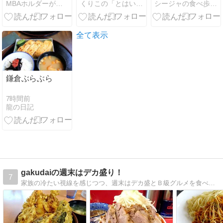
MBAホルダーが保有している株主優待銘柄
くりこの「とはいうものの、いうものの」
シージャの食べ歩きブログ〜東海ツゥレポ
ンチと店舗分
麩まんじゅう
沼駅前にお洒
析🍜銀だこ点
落なカフェが
心酒場（ホッ
オープ
トランドHD・
ン/Glow.cafe
全て表示
3196）
鎌倉ぶらぶら
7時間前
龍の日記
gakudaiの週末はデカ盛り！
7
家族の冷たい視線を感じつつ、週末はデカ盛とＢ級グルメを食べ歩いています！