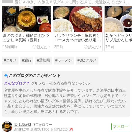
愛知＆神奈川＆旅先Ｂ級グルメに関するメモ。最近飲んでばかり・・・
夏のスタミナ補給に！ひつ
ガッツリランチ！豚焼肉と
朝からガッツ
まぶし＠長楽（豊川）
ロースカツの合い盛り定食
リブ鬼おろし
＠かつや（豊川）
かつ定食＠松
18時間前
2日前
7日前
#グルメ
#旅行
#愛知県
#ラーメン
#B級グルメ
このブログのここがポイント
グルメな一夜を彩る多彩なジャンル
名古屋を中心とした多彩な飲食体験を紹介しています。居酒屋の日本酒三
種盛りや定番の麺料理、居心地の良い喫茶店やカジュアルな定食まで、ジ
ャンルにとらわれない幅広いグルメ情報を提供。訪れるたびに味わいたい
一品と出会える、個性光る店舗の魅力を丁寧に伝えています。いつ訪れて
も、新しい発見と満足感にあふれる内容です。
136543
7
週間IN:
270
週間OUT:
800
月間IN:
1310