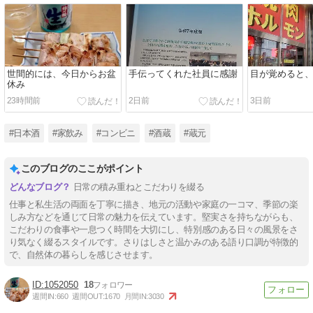
世間的には、今日からお盆
手伝ってくれた社員に感謝
目が覚めると
休み
23時間前
2日前
3日前
#日本酒
#家飲み
#コンビニ
#酒蔵
#蔵元
このブログのここがポイント
日常の積み重ねとこだわりを綴る
仕事と私生活の両面を丁寧に描き、地元の活動や家庭の一コマ、季節の楽
しみ方などを通じて日常の魅力を伝えています。堅実さを持ちながらも、
こだわりの食事や一息つく時間を大切にし、特別感のある日々の風景をさ
り気なく綴るスタイルです。さりはしさと温かみのある語り口調が特徴的
で、自然体の暮らしを感じさせます。
1052050
18
週間IN:
660
週間OUT:
1670
月間IN:
3030