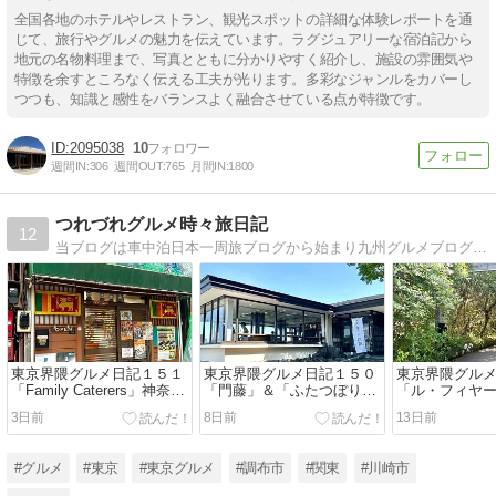
全国各地のホテルやレストラン、観光スポットの詳細な体験レポートを通
じて、旅行やグルメの魅力を伝えています。ラグジュアリーな宿泊記から
地元の名物料理まで、写真とともに分かりやすく紹介し、施設の雰囲気や
特徴を余すところなく伝える工夫が光ります。多彩なジャンルをカバーし
つつも、知識と感性をバランスよく融合させている点が特徴です。
2095038
10
週間IN:
306
週間OUT:
765
月間IN:
1800
つれづれグルメ時々旅日記
12
当ブログは車中泊日本一周旅ブログから始まり九州グルメブログとなり、現在は東京界隈グルメブログへと移り変わっています。
東京界隈グルメ日記１５１
東京界隈グルメ日記１５０
東京界隈グル
「Family Caterers」神奈川
「門藤」＆「ふたつぼり」
「ル・フィヤ
県川崎市
静岡県伊東市
県伊東市
3日前
8日前
13日前
#グルメ
#東京
#東京グルメ
#調布市
#関東
#川崎市