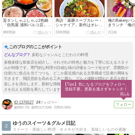
旨タンしゃぶしゃぶ2色鍋
再訪「薬膳スープカレー・
俺のBakery
「但馬屋 浦和パルコ店」食
シャナイア」新作はオレン
きランチ「俺
べ放題で自由に楽しむ♪
ジチキンと揚げブロ
テラス」＠恵
8時間前
33時間前
2日前
このブログのここがポイント
多彩なジャンルとこだわりの料理
多種多様な飲食店を紹介し、それぞれの特色と魅力を丁寧に伝えるスタイ
ルが特徴です。専門的な料理や詳細な味の評価をコード化せず、雰囲気や
仕掛けに焦点を当てつつも、どこか親近感のある文章構成で読者の興味を
引きます。閲読意欲を高める工夫に満ち、グルメ体験や隠れた名店を探す
楽しさを演出します。新鮮な情報とユニークな切り口が共存し、食の奥深
【Tips】気になるブログをフォロー。

登録不要。更新を逃さずキャッチ！
さを伝える役割を果たしています。
閉じる
1376527
24
週間IN:
730
週間OUT:
2080
月間IN:
3650
ゆうのスイーツ＆グルメ日記
2
スイーツ・美味しい料理・ＢＡＲが大好き。美味しいものや素敵なお店の方達から、いつも笑顔と幸せを頂いています