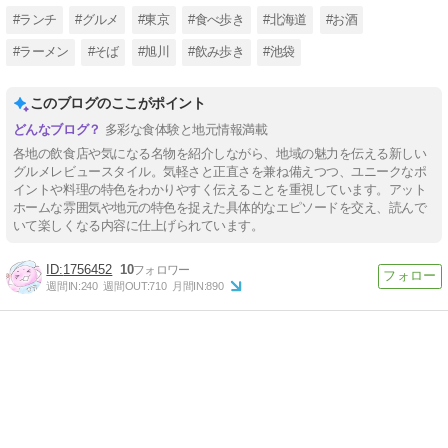
#ランチ
#グルメ
#東京
#食べ歩き
#北海道
#お酒
#ラーメン
#そば
#旭川
#飲み歩き
#池袋
このブログのここがポイント
多彩な食体験と地元情報満載
各地の飲食店や気になる名物を紹介しながら、地域の魅力を伝える新しい
グルメレビュースタイル。気軽さと正直さを兼ね備えつつ、ユニークなポ
イントや料理の特色をわかりやすく伝えることを重視しています。アット
ホームな雰囲気や地元の特色を捉えた具体的なエピソードを交え、読んで
いて楽しくなる内容に仕上げられています。
1756452
10
週間IN:
240
週間OUT:
710
月間IN:
890