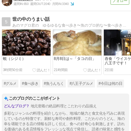
週間IN:
650
週間OUT:
2040
月間IN:
3340
世の中のうまい話
5
あのマグロ君の ゆるゆるな食べ歩き〜魚のプロ的な〜食べ歩きは八王子やや多し！都心も地方も行き倒し！食い散らかし〜〜お魚勉強もしてみぃひん？
蜆（シジミ）
8月8日は～「タコの日」
吞食「ウイス
八王子です！
3時間50分前
21時間前
2日前
#グルメ
#食べ歩き
#魚うんちく
#八王子グルメ
#今日は何の日
このブログのここがポイント
地元密着の絶品料理とこだわりの品揃え
多彩なジャンルの料理を紹介しながら、地域の魅力と食文化を巧みに表現
しているのが特徴です。新鮮な寿司や創作料理、こだわりのうどん、海の
幸を堪能できる店の情報を詳しく伝え、食への好奇心を刺激します。訪れ
る価値のある名店情報をフレッシュな視点で発信し、読者の味覚と感性を