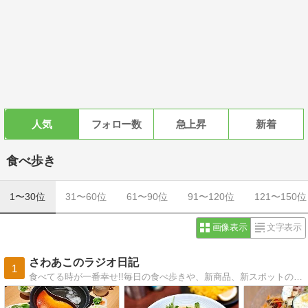
人気
フォロー数
急上昇
新着
食べ歩き
1〜30位
31〜60位
61〜90位
91〜120位
121〜150位
画像表示
文字表示
さわあこのラジオ日記
1
食べてる時が一番幸せ!!毎日の食べ歩きや、新商品、新スポットの美味しいものを写真満載で紹介します！