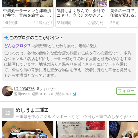
中濃煮干ラーメンと津軽漬
気持ちよく飲んで、会計で
黄金の一口で
け丼で、青森を旅する。神
ニヤリ。立会川のやきとん
印象が変わる
保町『鉢銀』
『もつ焼 信』
『きんいろ』
14時間前
33時間前
2日前
このブログのここがポイント
地域密着とこだわり素材、老舗の魅力
伝わるのは、各地の個性的な飲食店の熱意と伝統を守る心意気です。多彩
なジャンルの名店を紹介し、一皿一杯が生み出す人情と歴史の深さを丁寧
に描写しています。地域の誇りと温もりを感じさせるエピソードを通じ
て、料理や店の背景に潜む豊かな物語を伝え、読者に身近な幸せと発見を
もたらす構成となっています。
2034776
8
週間IN:
230
週間OUT:
1330
月間IN:
760
めしうま三重Z
22
三重県を中心にグルメレポートなど...今日も三重でめしがうまい！