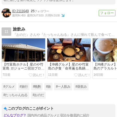
2111649
25
週間IN:
450
週間OUT:
920
月間IN:
3100
旅飲み
11
『おのだ』さんや『たっちゃんねる』さんに憧れて飲んで食べて旅をする
【竹富島ホテル】星のや竹
【沖縄グルメ】星のや竹富
【沖縄グルメ
富島 ガジョーニ宿泊ブログ
島の夕食「命草薫る島鍋」
島のアラカル
｜開放感あふれる客室で過
を客室で実食！贅沢な部屋
食！
7日前
11日前
14日前
ごす贅沢な竹富島ステイ
食
#グルメ
#旅行
#晩酌
#旅
#一人飲み
#昼飲み
#たっちゃんねる
#おのだ
このブログのここがポイント
国内外の絶品グルメと宿泊を徹底的に紹介