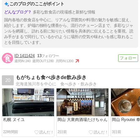
このブログのここがポイント
多彩な飲食店の現場感と新鮮な情報
国内各地の飲食店を中心に、リアルな雰囲気や料理の魅力を敏感に捉え、
紹介します。炉端の独特な燻香から、流行のチェーン店まで、多彩なジャ
ンルを網羅し、訪れる前に知りたい情報を具体的に伝えることを重視。読
み手がまるで同行しているかのように場所の空気や味わいを感じ取れるこ
とを目指しています。
1411424
13
週間IN:
240
週間OUT:
1280
月間IN:
1200
もがちょも食べ歩きde飲み歩き
20
北海道旭川市を中心に 食べ歩き・飲み歩き
札幌 ヌイユ
岡山 大衆肉酒場たけちゃん
岡山 Ryoutei
22時間前
2日前
3日前