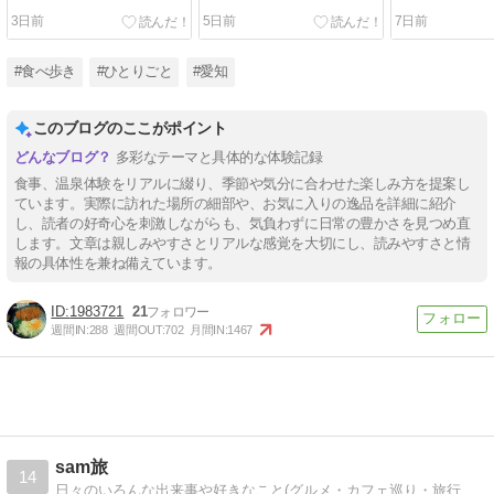
3日前
5日前
7日前
#食べ歩き
#ひとりごと
#愛知
このブログのここがポイント
多彩なテーマと具体的な体験記録
食事、温泉体験をリアルに綴り、季節や気分に合わせた楽しみ方を提案し
ています。実際に訪れた場所の細部や、お気に入りの逸品を詳細に紹介
し、読者の好奇心を刺激しながらも、気負わずに日常の豊かさを見つめ直
します。文章は親しみやすさとリアルな感覚を大切にし、読みやすさと情
報の具体性を兼ね備えています。
1983721
21
週間IN:
288
週間OUT:
702
月間IN:
1467
sam旅
14
日々のいろんな出来事や好きなこと(グルメ・カフェ巡り・旅行・キャンプなど)をゆる~くお届けしているブログです！