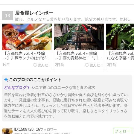
居食屋レインボー
16
散歩、グルメなど日常を切り取ります。親父の独り言です。気軽に覗いてください。
【京都観光 vol. 4～後編
【京都観光 vol. 4～前編
【京都観光 vol
～】川床ランチのはずがテ
～】雨の貴船神社！「川床
になる京都・
ラス席！？でも、絶品「山
ランチ」は幻に⁉
でも雨はNGで
昨日
2日前
3日前
水御膳」で夏を満喫
このブログのここがポイント
シニア視点のユニークな旅と食の追求
年代を重ねた筆者が日常のささやかな冒険や食の喜びを鮮やかに綴ってい
ます。一見普通の出来事も、経験に裏打ちされた鋭い観察と巧みな表現で
魅力的に映し出され、ちょっとした非日常や発見へと読者を誘います。身
近なテーマを大人の遊び心を持って切り取り、楽しさとスタイリッシュさ
を兼ね備えた内容が魅力です。
1509728
16