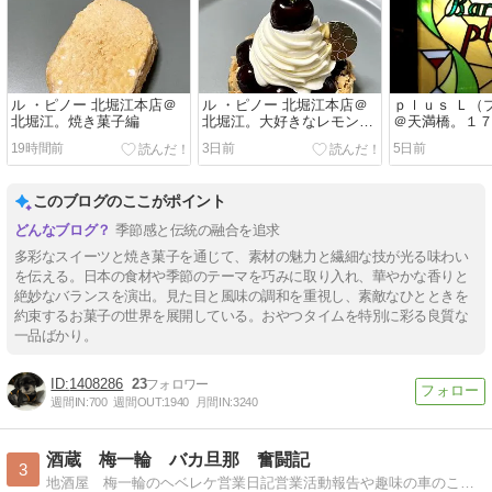
ル ・ピノー 北堀江本店＠
ル ・ピノー 北堀江本店＠
ｐｌｕｓ Ｌ（
北堀江。焼き菓子編
北堀江。大好きなレモンの
＠天満橋。１
お菓子を
とうございま
19時間前
3日前
5日前
このブログのここがポイント
季節感と伝統の融合を追求
多彩なスイーツと焼き菓子を通じて、素材の魅力と繊細な技が光る味わい
を伝える。日本の食材や季節のテーマを巧みに取り入れ、華やかな香りと
絶妙なバランスを演出。見た目と風味の調和を重視し、素敵なひとときを
約束するお菓子の世界を展開している。おやつタイムを特別に彩る良質な
一品ばかり。
1408286
23
週間IN:
700
週間OUT:
1940
月間IN:
3240
酒蔵 梅一輪 バカ旦那 奮闘記
3
地酒屋 梅一輪のヘベレケ営業日記営業活動報告や趣味の車のこと。いや、飲んだくれ日記かな？