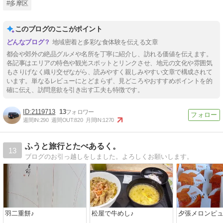
#多摩区
このブログのここがポイント
地域密着と多彩な食体験を伝える文章
都会や郊外の絶品グルメや名所を丁寧に紹介し、訪れる価値を伝えます。
各記事はエリアの特色や観光スポットとリンクさせ、地元の文化や雰囲気
もさりげなく織り交ぜながら、読みやすく親しみやすい文章で構成されて
います。単なるレビューにとどまらず、見どころやおすすめポイントを的
確に伝え、訪問意欲を引き出す工夫も特徴です。
2119713
13
週間IN:
290
週間OUT:
820
月間IN:
1270
ふうと旅行とたべあるく。
13
ブログのお引っ越しをしました。よろしくお願いします。
羽二重餅♪
松屋で牛めし♪
夕張メロンピ