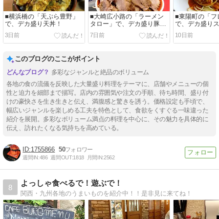
■横浜橋の「天ぷら豊野」
■大崎広小路の「ラーメン
■東陽町の「フ
で、デカ盛り天丼！
タロー」で、デカ盛り豚つ
で、デカ盛り
け麺！
ィ！
3日前
7日前
10日前
このブログのここがポイント
多彩なジャンルと絶品のボリューム
各地の食の流儀を反映した大量盛り料理をテーマに、店舗やメニューの個
性と迫力を細部まで描写。店内の雰囲気や注文の手順、待ち時間、盛り付
けの豪快さを生き生きと伝え、満腹感と驚きを誘う。価格設定も手頃で、
幅広いジャンルを楽しめる工夫を特色として、食欲をくすぐる一味違った
紹介を展開。多彩なボリューム満点の料理を中心に、その魅力を具体的に
伝え、訪れたくなる気持ちを高めている。
1755866
50
週間IN:
486
週間OUT:
1818
月間IN:
2562
よっしゃ食べるで！遊ぶで！
8
関西・九州各地のうまいものを紹介中！！是非見に来てね！