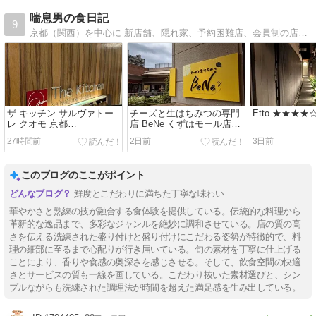
喘息男の食日記
9
京都（関西）を中心に 新店舗、隠れ家、予約困難店、会員制の店まで開拓しています。 辛口でリアルな感想をまとめているので お店選びの参考にして頂ければ幸いです。
ザ キッチン サルヴァトー
チーズと生はちみつの専門
Etto ★★★
レ クオモ 京都
店 BeNe くずはモール店
★★★★☆【京都】
★★★☆☆【大阪】
27時間前
2日前
3日前
このブログのここがポイント
鮮度とこだわりに満ちた丁寧な味わい
華やかさと熟練の技が融合する食体験を提供している。伝統的な料理から
革新的な逸品まで、多彩なジャンルを絶妙に調和させている。店の質の高
さを伝える洗練された盛り付けと盛り付けにこだわる姿勢が特徴的で、料
理の細部に至るまで心配りが行き届いている。旬の素材を丁寧に仕上げる
ことにより、香りや食感の奥深さを感じさせる。そして、飲食空間の快適
さとサービスの質も一線を画している。こだわり抜いた素材選びと、シン
プルながらも洗練された調理法が時間を超えた満足感を生み出している。