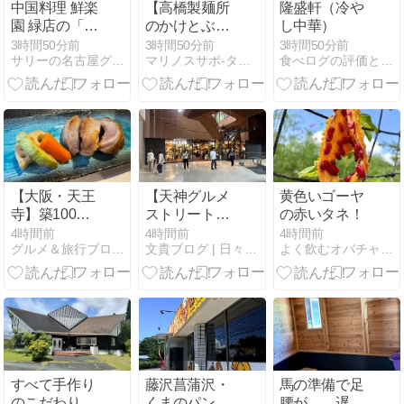
中国料理 鮮楽
【高橋製麺所
隆盛軒（冷や
園 緑店の「五
のかけとぶっ
し中華）
目あんかけ焼
かけ】東海道
3時間50分前
3時間50分前
3時間50分前
サリーの名古屋グルメ日記
マリノスサポ-タベある記
食べログの評価と違う？！忖度無しの食べ歩きブログ
きそば」と
線・途中下車
「大盛り唐揚
至福の二杯
げランチ」
【大阪・天王
【天神グルメ
黄色いゴーヤ
寺】築100年
ストリート天
の赤いタネ！
の古民家で頂
神イナチカ】
4時間前
4時間前
4時間前
グルメ＆旅行ブログ 今日もHappy
文貴ブログ | 日々徒然なるままに
よく飲むオバチャン＊本日のメニュー
く菜乃庵、お
South Side開
手頃価格のコ
業で22店に
ース♪
すべて手作り
藤沢菖蒲沢・
馬の準備で足
のこだわりラ
くまのパンや
腰が…。遅い