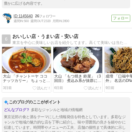
豊かに広げる内容です。
1145640
26
週間IN:
560
週間OUT:
2320
月間IN:
2800
おいしい店・うまい店・安い店
6
東京を中心に美味しいお店を紹介してます。高くて美味いは当たり前、安くて美味くなければ意味がない。庶民派ブロガーの食日記。
大山 「チャントーヤ ココ
大山 「もつ焼き 鈴屋」（3
成増 「口福中
ナッツカリー」 ちょっとタ
回目） 煮込み系が抜群に美
外」 名店のD
イ風な美味しいカレー。
味い立ち飲みのモツ焼き
美味しい四川
3日前
6日前
9日前
屋。
このブログのここがポイント
多彩なジャンルと地域の情報網
東京近郊の食と酒をテーマにした情報発信を特色としています。多彩なジ
ャンルで地域の魅力的な店を丁寧に紹介し、味や雰囲気の良さを細やかに
伝達しています。時間帯やメニューの工夫、店舗の個性まで具体的に示し