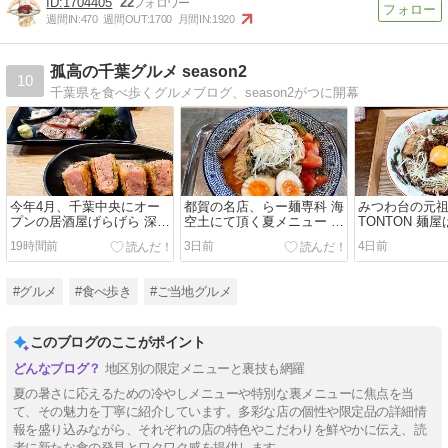
1704405
22
週間IN:
470
週間OUT:
1700
月間IN:
1920
孤高の千葉グルメ season2
10
千葉県を食べ歩くグルメブログ、season2がつに開幕
今年4月、千葉中央にオー
都賀の名店、らー麺専科 海
みつわ台の元祖
プンの居酒屋げらげら 深夜
空土にて頂く夏メニュー ウ
TONTON 麺
2時まで営業も嬉しいお気
マ辛スープの冷やし味噌を
コラボメニュ
19時間前
3日前
4日前
に入り店
堪能
そば
#グルメ
#食べ歩き
#ご当地グルメ
このブログのここがポイント
地区別の限定メニューと裏技も網羅
夏の暑さに応えるための冷やしメニューや特別な裏メニューに焦点を当
て、その魅力を丁寧に紹介しています。多彩な店の個性や限定品の詳細情
報を盛り込みながら、それぞれの店の特色やこだわりを鮮やかに伝え、読
者に新たな食の発見とワクワク感を提供します。