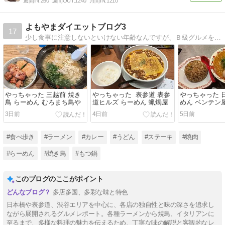
週間IN:
260
週間OUT:
1240
月間IN:
1210
よもやまダイエットブログ3
17
少し食事に注意しないといけない年齢なんですが、Ｂ級グルメを食べつつも、ダイエットも頑張りたいブログ。写真たっぷり、毎日更新予定
やっちゃった 三越前 焼き
やっちゃった 表参道 表参
やっちゃった 
鳥 らーめん むろまち鳥や
道ヒルズ らーめん 蝋燭屋
めん ベンテン
3日前
4日前
5日前
#食べ歩き
#ラーメン
#カレー
#うどん
#ステーキ
#焼肉
#らーめん
#焼き鳥
#もつ鍋
このブログのここがポイント
多店多国、多彩な味と特色
日本橋や表参道、渋谷エリアを中心に、各店の独自性と味の深さを追求し
ながら展開されるグルメレポート。各種ラーメンから焼鳥、イタリアンに
至るまで、多様な料理の魅力を伝えるため、丁寧な味の解説と客観的なレ