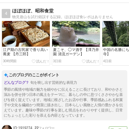
ほぼほぼ、昭和食堂
4
物見遊山を試行錯誤する記録。ほぼほぼ食レポはありません
江戸期の古民家で香り高い
夏こそ、◯マ酒🎐 【澤乃井
中国の名勝にち
蕎麦 【丹三郎】
園 清流ガーデン】
寺】
30時間前
3日前
4日前
このブログのここがポイント
旬を映し出す芸術的な表現力
季節の風情や地域の魅力を細やかに伝えることに長けており、和やかさと
深みを併せ持つ日本の風土をテーマに、暮らしの中に息づくささやかな喜
びを鋭く捉えています。地域に根ざしたお店や行事、季節感あふれる和菓
子や文化を繊細かつ簡潔に描き出し、日本らしい風物と人情の豊かさを伝
えています。趣味や季節の行事を楽しむ視点をわかりやすく提供し、日常
にちょっとした彩りを添える内容となっています。
1919274
22