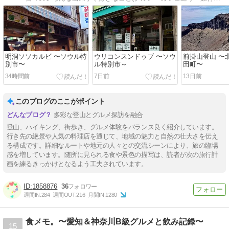
明洞ソソカルビ 〜ソウル特
ウリコンスンドゥブ 〜ソウ
前掛山登山 〜
別市〜
ル特別市～
田町〜
34時間前
7日前
13日前
このブログのここがポイント
多彩な登山とグルメ探訪を融合
登山、ハイキング、街歩き、グルメ体験をバランス良く紹介しています。
行き先の絶景や人気の料理店を通じて、地域の魅力と自然の壮大さを伝え
る構成です。詳細なルートや地元の人々との交流シーンにより、旅の臨場
感を増しています。随所に見られる食や景色の描写は、読者が次の旅行計
画を練るきっかけとなるよう工夫されています。
1858876
36
週間IN:
284
週間OUT:
216
月間IN:
1280
食メモ。〜愛知＆神奈川B級グルメと飲み記録〜
15