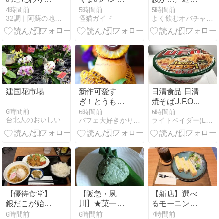
ンチ【Bistro
やわらか
ランチ。
4時間前
5時間前
5時間前
32調｜阿蘇の地域ブログ
怪猫ガイド
よく飲むオバチャン＊本日のメニュー
輪（りん）】
め・・。
建国花市場
新作可愛す
日清食品 日清
ぎ！とうもろ
焼そばU.F.O.
こしクレープ
メキシカンタ
6時間前
6時間前
6時間前
台北人のおいしい台湾ライフ
パフェ大好きかりん日記
ライトベイダー(Lightvader)のグルメ日記
コス味焼そば
【優待食堂】
【阪急・夙
【新店】選べ
銀だこが始め
川】★菓一條
るモーニング
た中華店でラ
栄久堂吉宗★
も充実！新鵜
6時間前
6時間前
7時間前