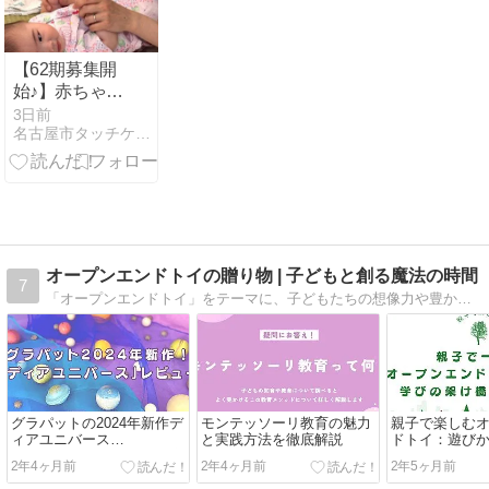
【62期募集開
始♪】赤ちゃん
と気持ちが通
3日前
名古屋市タッチケアMOON 赤ちゃんに愛を伝えるタッチケア
じ合う@べび
ぃたっち子育
ちサークル♡
募集要項
オープンエンドトイの贈り物 | 子どもと創る魔法の時間
7
「オープンエンドトイ」をテーマに、子どもたちの想像力や豊かな感性を育む玩具や遊びの紹介をしています。子どもとの遊び方にマンネリを感じている方へのアイデアの提供、そして遊びの時間をより豊かにするヒントを詰め込んでいます。
グラパットの2024年新作デ
モンテッソーリ教育の魅力
親子で楽しむ
ィアユニバース
と実践方法を徹底解説
ドトイ：遊び
(Grapat/Dear Universe)の実
架け橋
2年4ヶ月前
2年4ヶ月前
2年5ヶ月前
物レビュー