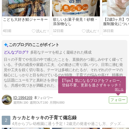
こども大好き鯖ジャーキー
欲しいお菓子発見！砂糖・
【2歳3ヶ月】
添加物なし
服制服化につ
4日前
12日前
16日前
このブログのここがポイント
多彩なテーマを程よく凝縮された構成
日々の子育てや生活の中で感じたことを、直接的かつ親しみやすく綴って
いる。子供の成長や家庭の工夫、心の動きに寄り添いつつ、日常に潜む発
見や工夫を鋭く切り取る。テーマは多岐にわたるが、それぞれのテーマの
核心にしっかりと目を向けているのが特徴。子育ての悩みや喜び、時事的
な話題にユーモアと真剣さを併せ持つ文章が心に響く。気軽に読める中に
【Tips】気になるブログをフォロー。

登録不要。更新を逃さずキャッチ！
も、共感や気づきが満載された、生活のヒント満載の一冊といえる。
閉じる
1994169
8
週間IN:
190
週間OUT:
190
月間IN:
880
カッカとキッキの子育て備忘録
2
4月からプレ幼稚園に通う予定！2歳児の発達や過ごし方、グッズやおもちゃレビューなど。右も左も分からなんなりにガンバッテイル。