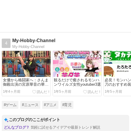
My-Hobby-Channel
4
My-Hobby-Channel
女優から格闘家へ：さんま
観るだけで癒されるモンハ
必見！モンハ
御殿出演の宮原華音の華麗
ンワイルズ女性youtuber3選
刀のおすすめ
なる経歴とは？
youtuber2選
1年4ヶ月前
1年5ヶ月前
1年5ヶ月前
#ゲーム
#ニュース
#アニメ
#育児
このブログのここがポイント
気軽に試せるアイデアや最新トレンド解説