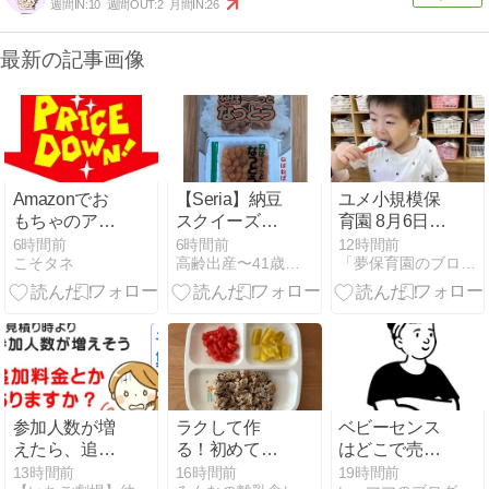
週間IN:
10
週間OUT:
2
月間IN:
26
最新の記事画像
Amazonでお
【Seria】納豆
ユメ小規模保
もちゃのアン
スクイーズと
育園 8月6日
パンマン牧場
ウォーターシ
（木）②
6時間前
6時間前
12時間前
こそタネ
高齢出産〜41歳で妊娠〜その後。
「夢保育園のブログ」（大阪府高槻市）〜人間教育〜
が2,000円！？
ール
トミカ・プラ
レールブロッ
クは42%オ
フ！セガフェ
イブの「#バ
ズゅCam」は
なんと83%オ
参加人数が増
ラクして作
ベビーセンス
フ！すぐにチ
えたら、追加
る！初めての
はどこで売っ
ェック！
料金とかあり
離乳食90
てる？アカチ
13時間前
16時間前
19時間前