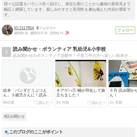
様々な話題をバランス良く紹介し、身近な困りごとから趣味の新発見まで
幅広く網羅しています。親しみやすさと実用性を兼ね備えた内容が豊富で
す。
2117854
8
週間IN:
15
週間OUT:
33
月間IN:
75
読み聞かせ・ボランティア 乳幼児&小学校
5
読み聞かせのボランティア活動中！子育て中の方へ楽しい絵本や紙芝居の読み聞かせのことを、お伝えしたいと思います。
絵本「パンダどうぶつえ
キアゲハ① 蛹が羽化して旅
５月 読み聞か
ん」３歳児さんに！読み聞
立ちました！
ん！
かせ。
64日前
3ヶ月前
3ヶ月前
#読み聞かせ
このブログのここがポイント