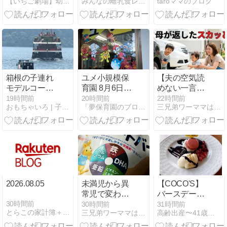
【いちご劇場】幼稚園・保育園専門：イベント★出張★公演
みんなの離乳食レシピ
taroママのブログ
ますか？
ャンホンポや
西松屋での販
売状況を調
査！
箱根の子連れ
ユメ小規模保
【夫の空気読
モデルコース
育園 8月6日
めない一言】
2泊3日｜3歳
（木）
ワンオペ育児
19時間前
20時間前
22時間前
おもちゃいろ | 子供向け知育玩具を厳選解説＆レビュー
「夢保育園のブログ」（大阪府高槻市）〜人間教育〜
三兄弟ワーママは元同居嫁
と回った8ス
の遊ばせなき
ポット、当た
ゃいいじゃ
りと外れを正
ん！に返した
直に書きます
妻のスカッ
と？一言
2026.08.05
未満児から異
【COCO'S】
常児で変わっ
バースデーデ
た保育園連続
ザートプレー
30時間前
30時間前
31時間前
とらこの家計簿＋∞
三兄弟ワーママは元同居嫁
高齢出産〜41歳で妊娠〜その後。
登園！
ト＆ラスカル