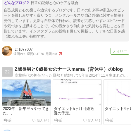
日常の記録と心のケアを融合
自己成長と心の癒しを追求するブログです。日々の出来事や家族のエピソ
ードを親しみやすく綴りつつ、メンタルヘルスや自己啓発に関する情報も
発信しています。更新は自然体で行われ、読者が共感しやすいエピソード
や気づきを提供することで、心の豊かさや前向きな気持ちを育むことを目
指しています。インスタグラムの投稿も併せて掲載し、リアルな日常を感
じ取れる工夫が特徴です。
1877807
週間IN:
4
週間OUT:
76
月間IN:
8
2歳長男と0歳長女のナースmama（育休中）のblog
22
高校時代の担任だった旦那と結婚して5年目2014年11月生まれの息子、2016年4月生まれの娘。2人のママをしてます26歳です。ただのつまらない日常と育児ブ…
2023年、新年早々やってき
ダイエット5ヶ月目経過、
ダイエット4ヶ
た。。
夏の予定。
3年前
4年前
4年前