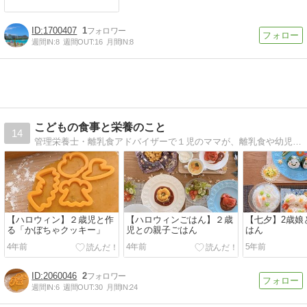
1700407
1
週間IN:
8
週間OUT:
16
月間IN:
8
こどもの食事と栄養のこと
14
管理栄養士・離乳食アドバイザーで１児のママが、離乳食や幼児食など、こどもの食事と栄養について書いています。
【ハロウィン】２歳児と作
【ハロウィンごはん】２歳
【七夕】2歳娘
る「かぼちゃクッキー」
児との親子ごはん
はん
4年前
4年前
5年前
2060046
2
週間IN:
6
週間OUT:
30
月間IN:
24