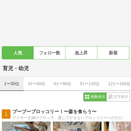
人気
フォロー数
急上昇
新着
育児・幼児
1〜30位
31〜60位
61〜90位
91〜120位
121〜150位
画像表示
文字表示
ブーブーブロッコリー！〜森を食らう〜
1
アラサー主婦のブロっ子。愛してやまないブロッコリーへのだだ漏れの愛と日常、そして読書。心の中のお友達、ブロッコリーのブー君とはいつも一緒。