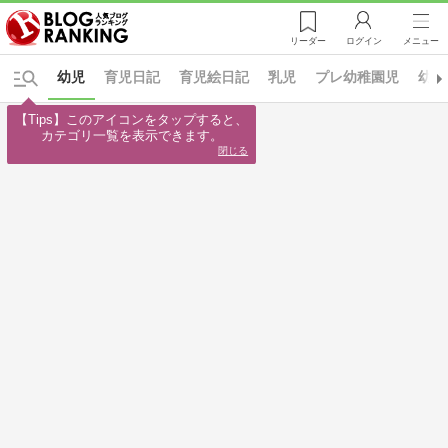
リーダー
ログイン
メニュー
幼児
育児日記
育児絵日記
乳児
プレ幼稚園児
幼稚
【Tips】このアイコンをタップすると、

カテゴリ一覧を表示できます。
閉じる