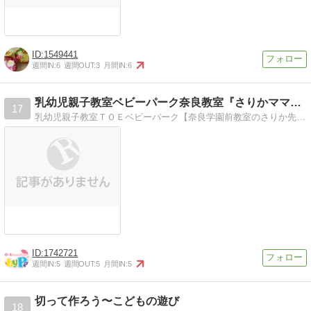
1549441
週間IN:
6
週間OUT:
3
月間IN:
6
乳幼児親子教室ベビーパーク奈良教室『さりかママの先生日記。』
17
乳幼児親子教室ＴＯＥベビーパーク【奈良学園前教室のさりか先生です^^育児ノウハウやイベント情報などもお伝え。育児が楽しくなりますよ〜
1742721
週間IN:
5
週間OUT:
5
月間IN:
5
切って作ろう〜こどもの遊び
18