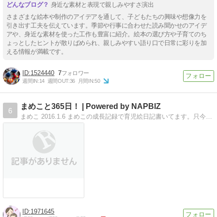
身近な素材と表現で親しみやすさ演出
さまざまな絵本や制作のアイデアを通して、子どもたちの興味や想像力を
引き出す工夫を伝えています。季節や行事に合わせた読み聞かせのアイデ
アや、身近な素材を使った工作も豊富に紹介。絵本の選び方や子育てのち
ょっとしたヒントが散りばめられ、親しみやすい語り口で日常に彩りを加
える情報が満載です。
1524440
7
週間IN:
14
週間OUT:
36
月間IN:
50
まめこと365日！ | Powered by NAPBIZ
6
まめこ 2016.1.6 まめこの成長記録で育児絵日記書いてます。只今２歳の絶賛イヤイヤ期です。
1971645