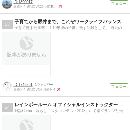
1890017
週間IN:
4
週間OUT:
20
月間IN:
4
子育てから豚丼まで、これぞワークライフバランスブログ！！
23
子育て歴まだ10年！！10年後の子供に残す記録として、 過去の想いでや、日々の何でもないことを綴ってます。 HTML＋CSSを勉強しつつ、自分の趣味の幅をもっ…
1748391
1
週間IN:
4
週間OUT:
4
月間IN:
4
レインボールーム オフィシャルインストラクター ＆ジュニア…
24
雑誌Como「暮らしニスタコンテスト2013」にて準グランプリ受賞！男の子2人の子育てに翻弄されながらも、毎日を楽しくすることを諦めないアクティブママの子育て…