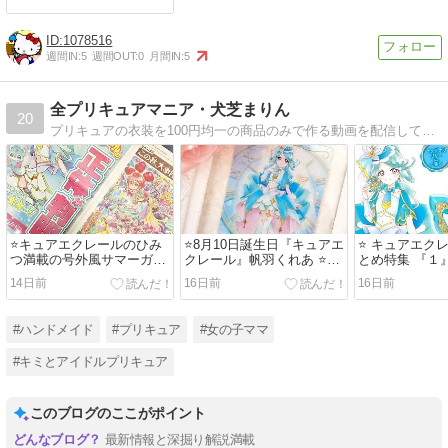
1078516
週間IN:
5
週間OUT:
0
月間IN:
5
全プリキュアマニア・犬芝まりん
20
プリキュアの衣装を100円均一の商品のみで作る動画を配信しています。プリキュアに関するイベントや情報を発信しています。
⭐キュアエクレールのひみ
⭐8月10日誕生日『キュアエ
⭐ キュアエク
つ満載の号外風サマーガイ
クレール』帆羽くれあ ⭐マ
とめ特集 『１
ド⭐無料配布をGETせ
ニア向け豆知識 全プリキュ
パレル人気商
14日前
16日前
16日前
よ！！
ア一覧
#ハンドメイド
#プリキュア
#女の子ママ
#キミとアイドルプリキュア
このブログのここがポイント
最新情報と深掘り解説満載