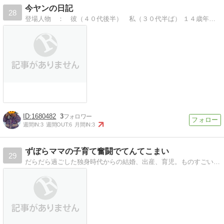
今ヤンの日記
28
登場人物 ： 彼（４０代後半） 私（３０代半ば） １４歳年が離れています。
1680482
3
週間IN:
3
週間OUT:
6
月間IN:
3
ずぼらママの子育て奮闘でてんてこまい
29
だらだら過ごした独身時代からの結婚、出産、育児。ものすごいギャップの差にとまどいながらも育児頑張っています