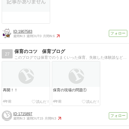
1907583
週間IN:
3
週間OUT:
0
月間IN:
6
保育のコツ 保育ブログ
27
このブログでは保育でのうまくいった保育、失敗した体験談などを記入していきます。 保育士、幼稚園教諭の方、保育士、幼稚園教諭を目指している学生さん、小さい子ども…
再開！！
保育の現場の問題①
4年前
4年前
1715897
週間IN:
3
週間OUT:
15
月間IN:
3