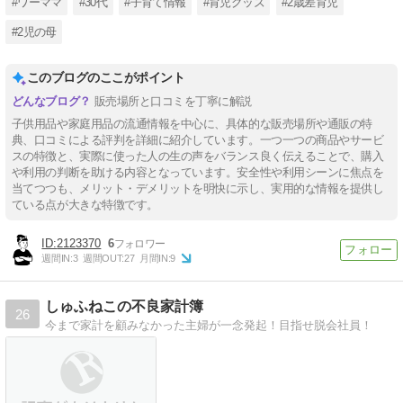
#ワーママ
#30代
#子育て情報
#育児グッズ
#2歳差育児
#2児の母
このブログのここがポイント
販売場所と口コミを丁寧に解説
子供用品や家庭用品の流通情報を中心に、具体的な販売場所や通販の特
典、口コミによる評判を詳細に紹介しています。一つ一つの商品やサービ
スの特徴と、実際に使った人の生の声をバランス良く伝えることで、購入
や利用の判断を助ける内容となっています。安全性や利用シーンに焦点を
当てつつも、メリット・デメリットを明快に示し、実用的な情報を提供し
ている点が大きな特徴です。
2123370
6
週間IN:
3
週間OUT:
27
月間IN:
9
しゅふねこの不良家計簿
26
今まで家計を顧みなかった主婦が一念発起！目指せ脱会社員！