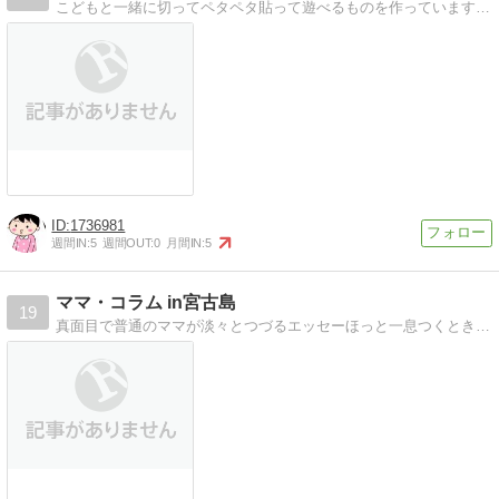
こどもと一緒に切ってペタペタ貼って遊べるものを作っています。ぜひお子さんと一緒に遊んでみて下さいね。
1736981
週間IN:
5
週間OUT:
0
月間IN:
5
ママ・コラム in宮古島
19
真面目で普通のママが淡々とつづるエッセーほっと一息つくときに思い浮かぶ話題とは…