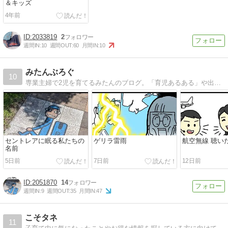
＆キッズ
4年前
2033819
2
週間IN:
10
週間OUT:
60
月間IN:
10
みたんぶろぐ
10
専業主婦で2児を育てるみたんのブログ。「育児あるある」や出産レポなどをイラストでお届けします。
セントレアに眠る私たちの
ゲリラ雷雨
航空無線 聴い
名前
5日前
7日前
12日前
2051870
14
週間IN:
9
週間OUT:
35
月間IN:
47
こそタネ
11