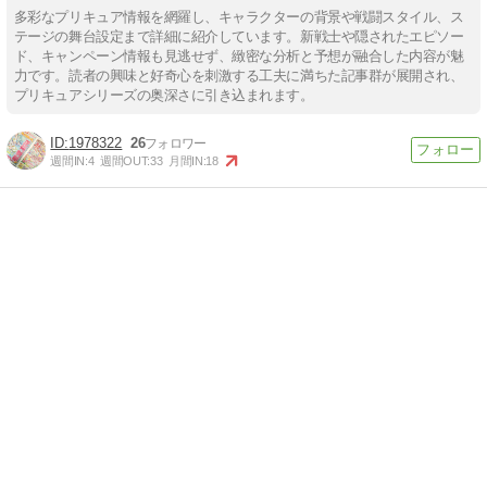
多彩なプリキュア情報を網羅し、キャラクターの背景や戦闘スタイル、ス
テージの舞台設定まで詳細に紹介しています。新戦士や隠されたエピソー
ド、キャンペーン情報も見逃せず、緻密な分析と予想が融合した内容が魅
力です。読者の興味と好奇心を刺激する工夫に満ちた記事群が展開され、
プリキュアシリーズの奥深さに引き込まれます。
1978322
26
週間IN:
4
週間OUT:
33
月間IN:
18