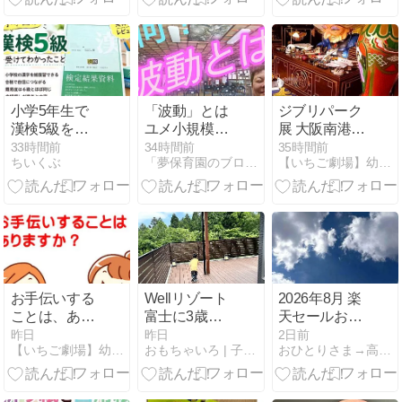
小学5年生で
「波動」とは
ジブリパーク
漢検5級を受
ユメ小規模保
展 大阪南港
験！小学校の
育園
ATCギャラリ
33時間前
34時間前
35時間前
ちいくぶ
「夢保育園のブログ」（大阪府高槻市）〜人間教育〜
【いちご劇場】幼稚園・保育園専門：イベント★出張★公演
漢字総復習に
ー
感じたメリッ
ト【190点合
格体験】
お手伝いする
Wellリゾート
2026年8月 楽
ことは、あり
富士に3歳と
天セールお買
ますか？
泊まった正直
い物マラソン
昨日
昨日
2日前
【いちご劇場】幼稚園・保育園専門：イベント★出張★公演
おもちゃいろ | 子供向け知育玩具を厳選解説＆レビュー
おひとりさま→高齢シンママの徒然
レビュー｜1
で買ったもの
日2組の一棟
買うもの
貸しは「山」