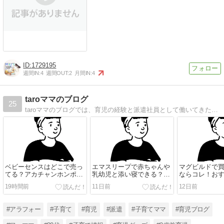
1729195
週間IN:
4
週間OUT:
2
月間IN:
4
taroママのブログ
25
taroママのブログでは、育児の経験と派遣社員として働いてきた経験を活かし、悩んでいる・困っている「誰か」の役に立てるような情報をお届けする情報メディアです。
ベビーセンスはどこで売っ
エマスリープで赤ちゃんや
マグビルドで
てる？アカチャンホンポや
乳幼児と添い寝できる？注
ならコレ！お
西松屋での販売状況を調
意点やおすすめの商品をご
ト4つをご紹介
19時間前
11日前
12日前
査！
紹介！
#アラフォー
#子育て
#育児
#派遣
#子育てママ
#育児ブログ