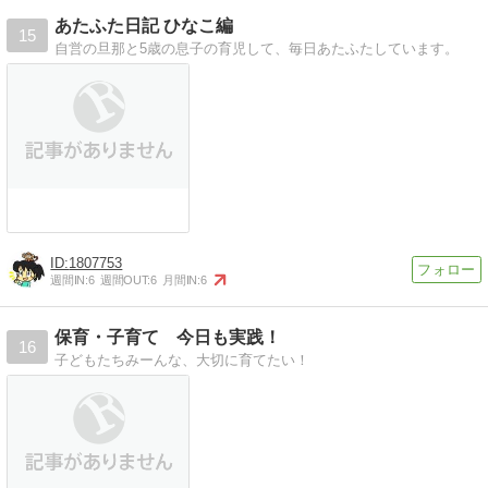
あたふた日記 ひなこ編
15
自営の旦那と5歳の息子の育児して、毎日あたふたしています。
1807753
週間IN:
6
週間OUT:
6
月間IN:
6
保育・子育て 今日も実践！
16
子どもたちみーんな、大切に育てたい！