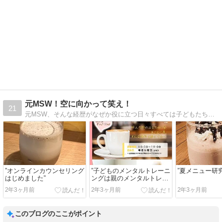
元MSW！空に向かって笑え！
21
元MSW、そんな経歴がなぜか役に立つ日々すべては子どもたちのための準備だった！！？笑っても福は来ない？いえ、信じて笑います
”オンラインカウンセリング
”子どものメンタルトレーニ
”夏メニュー研究
はじめました”
ングは親のメンタルトレー
ニング？”
2年3ヶ月前
2年3ヶ月前
2年3ヶ月前
このブログのここがポイント