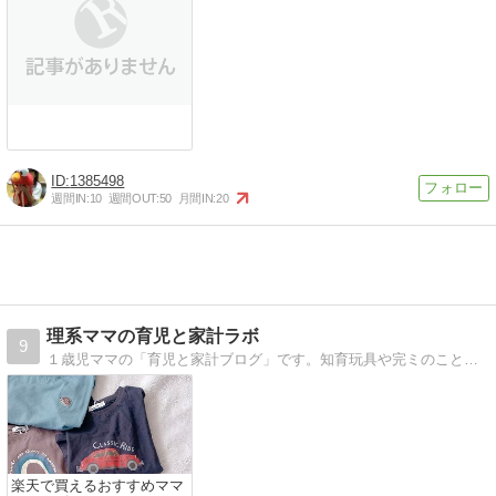
1385498
週間IN:
10
週間OUT:
50
月間IN:
20
理系ママの育児と家計ラボ
9
１歳児ママの「育児と家計ブログ」です。知育玩具や完ミのこと。育児や家計の悩み、お得情報などを記載しています。最近は知育玩具のサブスクやこどもちゃれんじを始めました。
楽天で買えるおすすめママ