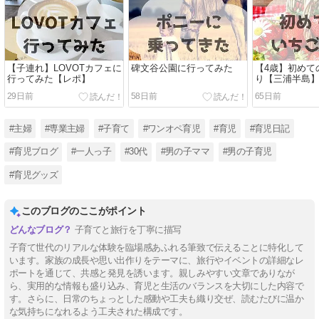
【子連れ】LOVOTカフェに
碑文谷公園に行ってみた
【4歳】初めて
行ってみた【レポ】
り【三浦半島
29日前
58日前
65日前
#主婦
#専業主婦
#子育て
#ワンオペ育児
#育児
#育児日記
#育児ブログ
#一人っ子
#30代
#男の子ママ
#男の子育児
#育児グッズ
このブログのここがポイント
子育てと旅行を丁寧に描写
子育て世代のリアルな体験を臨場感あふれる筆致で伝えることに特化して
います。家族の成長や思い出作りをテーマに、旅行やイベントの詳細なレ
ポートを通じて、共感と発見を誘います。親しみやすい文章でありなが
ら、実用的な情報も盛り込み、育児と生活のバランスを大切にした内容で
す。さらに、日常のちょっとした感動や工夫も織り交ぜ、読むたびに温か
な気持ちになれるよう工夫された構成です。