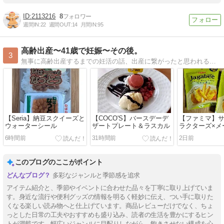
2113216
8
週間IN:
22
週間OUT:
14
月間IN:
95
高齢出産〜41歳で妊娠〜その後。
3
無事に高齢出産するまでの妊活の話、出産に繋がったと思われることやグッズ紹介。少しずつ思い出しながら書いてます。現在2歳の娘の話も書いてます。
【Seria】納豆スクイーズと
【COCO'S】バースデーデ
【ファミマ】
ウォーターシール
ザートプレート＆ラスカル
ラクターズ×メ
コット
6時間前
31時間前
2日前
このブログのここがポイント
多彩なジャンルと季節感を追求
アイテム紹介と、季節やイベントに合わせた品々を丁寧に取り上げていま
す。身近な流行や便利グッズの情報を明るく軽妙に伝え、つい手に取りた
くなる楽しい読み物へと仕上げています。商品レビューだけでなく、ちょ
っとした日常の工夫やおすすめも盛り込み、読者の生活を豊かにするヒン
トが満載です。幅広いジャンルに目配りしながら、飽きさせない構成を心