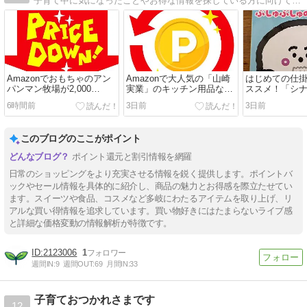
子育て中に気になったことやお得な情報を探している方に向けて、情報を発信する個人ブログです。絵本や子育て関する商品を発信します。
Amazonでおもちゃのアン
Amazonで大人気の「山崎
はじめての仕
パンマン牧場が2,000
実業」のキッチン用品など
ススメ！「シナ
円！？トミカ・プラレール
が50%以上ポイントバッ
ゅぷしゅのい
6時間前
3日前
3日前
ブロックは42%オフ！セガ
ク！！今すぐチェック！
フェイブの「#バズゅ
Cam」はなんと83%オフ！
このブログのここがポイント
すぐにチェック！
ポイント還元と割引情報を網羅
日常のショッピングをより充実させる情報を鋭く提供します。ポイントバ
ックやセール情報を具体的に紹介し、商品の魅力とお得感を際立たせてい
ます。スイーツや食品、コスメなど多岐にわたるアイテムを取り上げ、リ
アルな買い得情報を追求しています。買い物好きにはたまらないライブ感
と詳細な価格変動の情報解析が特徴です。
2123006
1
週間IN:
9
週間OUT:
69
月間IN:
33
子育ておつかれさまです
12