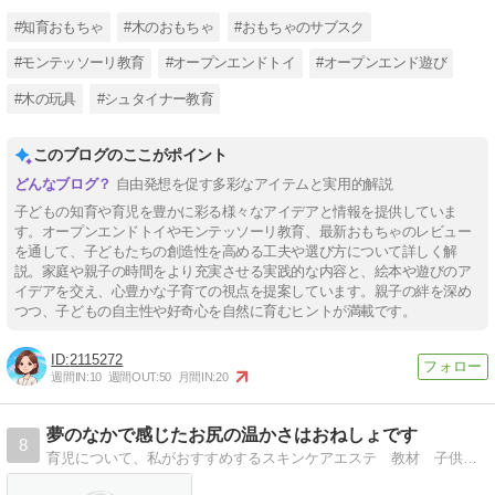
#知育おもちゃ
#木のおもちゃ
#おもちゃのサブスク
#モンテッソーリ教育
#オープンエンドトイ
#オープンエンド遊び
#木の玩具
#シュタイナー教育
このブログのここがポイント
自由発想を促す多彩なアイテムと実用的解説
子どもの知育や育児を豊かに彩る様々なアイデアと情報を提供していま
す。オープンエンドトイやモンテッソーリ教育、最新おもちゃのレビュー
を通して、子どもたちの創造性を高める工夫や選び方について詳しく解
説。家庭や親子の時間をより充実させる実践的な内容と、絵本や遊びのア
イデアを交え、心豊かな子育ての視点を提案しています。親子の絆を深め
つつ、子どもの自主性や好奇心を自然に育むヒントが満載です。
2115272
週間IN:
10
週間OUT:
50
月間IN:
20
夢のなかで感じたお尻の温かさはおねしょです
8
育児について、私がおすすめするスキンケアエステ 教材 子供 服 アクセサリー サイト アプリ 子育て