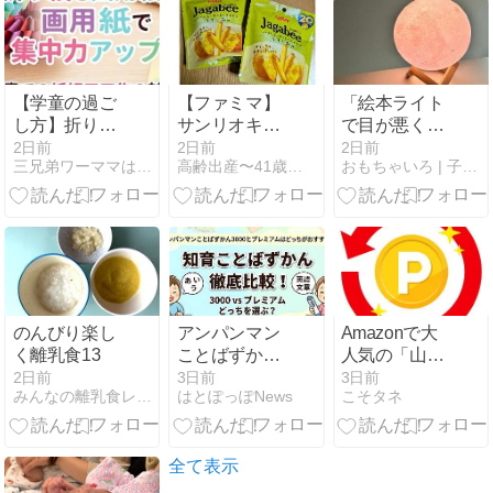
と「風」どっ
ちを選ぶ？
【学童の過ご
【ファミマ】
「絵本ライト
し方】折り紙
サンリオキャ
で目が悪くな
と画用紙で手
ラクターズ×
る」は本当？
2日前
2日前
2日前
三兄弟ワーママは元同居嫁
高齢出産〜41歳で妊娠〜その後。
おもちゃいろ | 子供向け知育玩具を厳選解説＆レビュー
先の集中力ア
メーカーマス
赤ちゃんが眠
ップ↑↑
コット
る赤いライト
おすすめ5選
のんびり楽し
アンパンマン
Amazonで大
く離乳食13
ことばずかん
人気の「山崎
3000とプレミ
実業」のキッ
2日前
3日前
3日前
みんなの離乳食レシピ
はとぽっぽNews
こそタネ
アムの違いは
チン用品など
8つ｜どっち
が50%以上ポ
がおすすめか
イントバッ
徹底解説
ク！！今すぐ
全て表示
チェック！