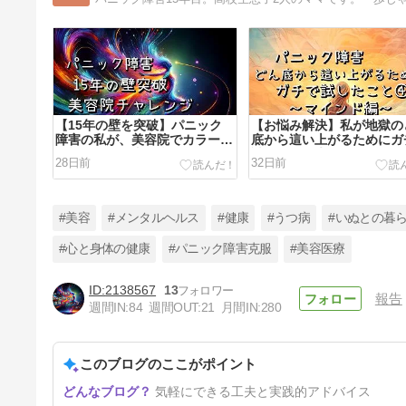
【15年の壁を突破】パニック
【お悩み解決】私が地獄の
障害の私が、美容院でカラーに
底から這い上がるためにガ
挑戦できた理由と当日のリアル
試したこと④〜マインド編
28日前
32日前
な裏側
#美容
#メンタルヘルス
#健康
#うつ病
#いぬとの暮
#心と身体の健康
#パニック障害克服
#美容医療
2138567
13
報告
【お悩み解決】私が地獄のどん
週間IN:
84
週間OUT:
21
月間IN:
280
底から這い上がるためにガチで
試したこと②〜悶絶の最強足ツ
44日前
ボ編〜
このブログのここがポイント
気軽にできる工夫と実践的アドバイス