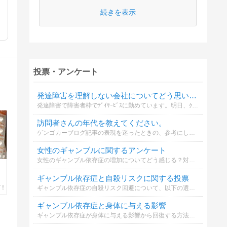
続きを表示
投票・アンケート
発達障害を理解しない会社についてどう思いますか？
発達障害で障害者枠でﾃﾞｲｻｰﾋﾞｽに勤めています。明日、ｸｿ工事が来るそうでパニクり確実であり、臨時休業にして欲しいのですが強行営業で私も勿論、出勤。障害者虐待としか思えません。
訪問者さんの年代を教えてください。
ゲンゴカーブログ記事の表現を迷ったときの、参考にします。教えていただけるととても助かります。
女性のギャンブルに関するアンケート
女性のギャンブル依存症の増加についてどう感じる？対策はどうあるべきか考えよう
ギャンブル依存症と自殺リスクに関する投票
ギャンブル依存症の自殺リスク回避について、以下の選択肢からどれが役立つと思いますか？
ギャンブル依存症と身体に与える影響
ギャンブル依存症が身体に与える影響から回復する方法について、最も効果的と思うものを以下の選択肢から選んでください