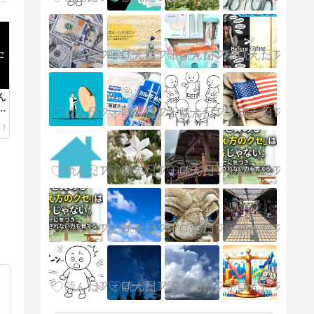
ん
で
〜