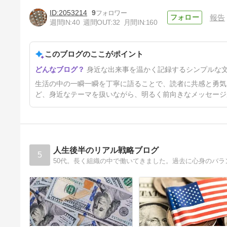
2053214
9
報告
週間IN:
40
週間OUT:
32
月間IN:
160
今日のあなたへ贈る花言葉
このブログのここがポイント
3年前
身近な出来事を温かく記録するシンプルな
生活の中の一瞬一瞬を丁寧に語ることで、読者に共感と勇気
ど、身近なテーマを扱いながら、明るく前向きなメッセージ
人生後半のリアル戦略ブログ
5