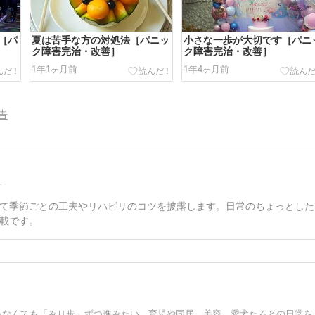
［パ
夏は苦手な方の対処法［パニッ
小さな一歩が大切です［パニ
ク障害完治・改善］
ク障害完治・改善］
1年1ヶ月前
1年4ヶ月前
告
方
て季節ごとの工夫やリハビリのコツを披露します。日常のちょっとした
載です。
パニック障害15年目。高