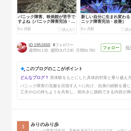
パニック障害、映画館が苦手で
新しい自分に生まれ変わる
すよね［パニック障害完治・改
ニック障害完治・改善］
善］
5ヶ月前
6ヶ月前
1951650
6
報
週間IN:
130
週間OUT:
230
月間IN:
780
このブログのここがポイント
質問などお聞きします［パニッ
実体験をもとにした具体的対策と乗り越え
ク障害完治・改善］
1年8ヶ月前
パニック障害の克服を目指す人々に向け、自身の経験を通じ
工夫や心の持ちようを共有し、前向きに挑戦できる内容が満
みりのみり歩
3