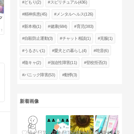
どもり(2)
スピリチュアル(436)
精神疾患(45)
メンタルヘルス(126)
ッ
新本格(1)
健康(684)
育児(383)
自殺防止運動(3)
チャット相談(1)
克服(1)
うるさい(1)
愛犬との暮らし(4)
吃音(6)
陰キャ(2)
強迫性障害(11)
登校拒否(3)
パニック障害(53)
動悸(3)
新着画像
校生息子2人のママです。一歩じゃなくても「みり歩」ずつ進みたい。育児や同居、美容、愛犬たろとの日常を綴ります