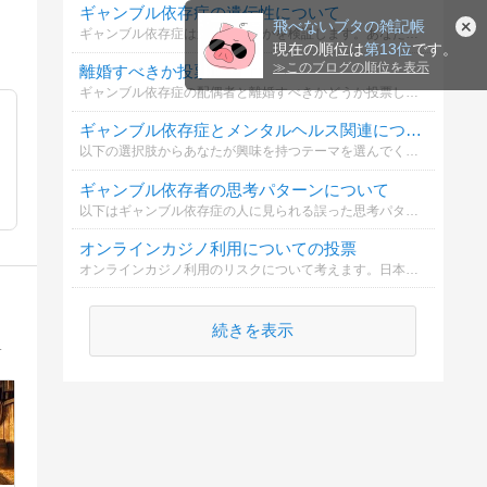
ギャンブル依存症の遺伝性について
飛べないブタの雑記帳
ギャンブル依存症は遺伝するのかを検証します。あなたの意見を教えてください。
現在の順位は
第13位
です。
≫
このブログの順位を表示
離婚すべきか投票
ギャンブル依存症の配偶者と離婚すべきかどうか投票してください
ギャンブル依存症とメンタルヘルス関連について
以下の選択肢からあなたが興味を持つテーマを選んでください。
ギャンブル依存者の思考パターンについて
以下はギャンブル依存症の人に見られる誤った思考パターンです。あなたがどの思考に当てはまるか選んでください。
オンラインカジノ利用についての投票
オンラインカジノ利用のリスクについて考えます。日本国内では違法です。どう考えますか？
続きを表示
運用を軸に、人生後半の再構築に取り組んでいます。