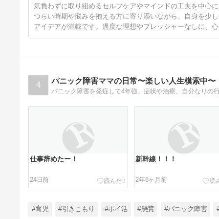
気負わずに取り組めるセルフケアやマインドの工夫を中心に
つらい時期や悩みを抱える方に寄り添いながら、自身を少し
アイデアが満載です。過度な理想やプレッシャーなしに、心
パニック障害ママの日常〜楽しい人生模索中〜
4
パニック障害を発症して4年強。症状や治療、自分なりの
仕事辞めたー！
新幹線！！！
24日前
2年8ヶ月前
#育児
#引きこもり
#ポイ活
#懸賞
#パニック障害