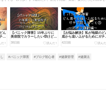
どん
【パニック障害】15年ぶりに
【お悩み解決】私が地獄のど
チで
美容院でカラーしたい🥺けどけ
底から這い上がるためにガチ
〜
どけどーーー…予約画面でチキ
試したこと③〜ズボラ運動編
38日前
42日前
ン化する私🐔
らし
#パニック障害
#ブログ初心者
#健康管理
#健康法