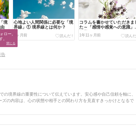
「境
心地よい人間関係に必要な「境
コラムを書かせていただきま
理由
界線」① 境界線とは何か？
た～「感情や感覚への意識」
目覚めさせよう
ォロー。

8ヶ月前
1年11ヶ月前
す。
閉じる
報告
での境界線の重要性について伝えています。安心感や自己信頼を軸に、
ーズの内容は、心の状態や相手との関わり方を見直すきっかけとなるで