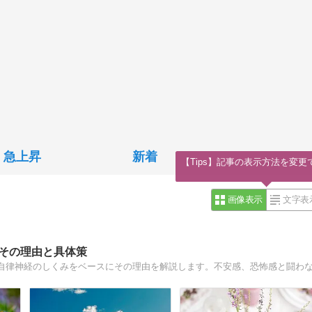
急上昇
新着
【Tips】記事の表示方法を変更
画像表示
文字表
？その理由と具体策