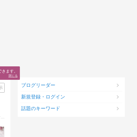
できます。
閉じる
ブログリーダー
示
新規登録・ログイン
話題のキーワード
なぜよくならないの？なぜいつも不安なの？心、脳科学、自律神経のしくみをベースにその理由を解説します。不安感、恐怖感と闘わない、画期的なアプローチも紹介しています