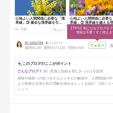
心地よい人間関係に必要な「境
心地よい人間関係に必要な
界線」③ 健全な境界線を引く
界線」② 境界線を越える
には
【TIPS】気になるブログをフ
6ヶ月前
7ヶ月前
登録は不要！すぐ使えま
1655783
5
週間IN:
240
週間OUT:
1120
月間IN:
940
このブログのここがポイント
深い意識と信頼を育むきっかけを提供
感情や感覚への気づきがもたらす心の解放や、人間関係の中
より快適な交流や自己理解を深めるヒントを紹介。3回シリ
しょう。