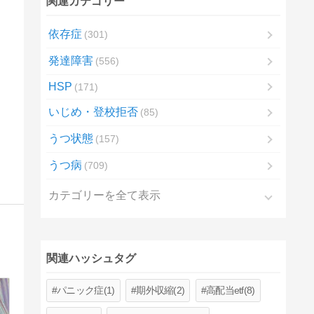
関連カテゴリー
依存症
301
発達障害
556
HSP
171
いじめ・登校拒否
85
うつ状態
157
うつ病
709
カテゴリーを全て表示
関連ハッシュタグ
パニック症(1)
期外収縮(2)
高配当etf(8)