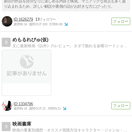
新旧の作品を自分なりに楽しめる内容と構成。マニアックな視点も多く盛
り込まれるため、詳しい解説や裏側の話がお好きな方にぴったり。
1626279
13
週間IN:
14
週間OUT:
100
月間IN:
80
めもるれびゅ(仮)
8
主に最新映画《以外》のレビュー。タダで観れる金曜ロードショーや午後のロードショーのレビューを雑に書いています。
1334796
週間IN:
14
週間OUT:
21
月間IN:
21
映画書庫
9
映画の要素別感想・オススメ視聴方法キャラクター・ジャンル・ビジュアル等、要素別に感想