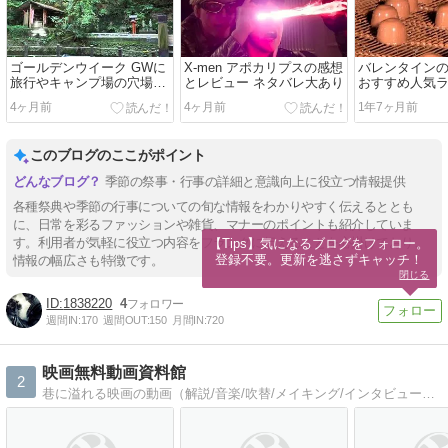
ゴールデンウイーク GWに
X-men アポカリプスの感想
バレンタイン
旅行やキャンプ場の穴場ス
とレビュー ネタバレ大あり
おすすめ人気
ポット
TOP10♪
4ヶ月前
4ヶ月前
1年7ヶ月前
このブログのここがポイント
季節の祭事・行事の詳細と意識向上に役立つ情報提供
各種祭典や季節の行事についての旬な情報をわかりやすく伝えるととも
に、日常を彩るファッションや雑貨、マナーのポイントも紹介していま
す。利用者が気軽に役立つ内容をフランクに伝えることを心掛けており、
【Tips】気になるブログをフォロー。

登録不要。更新を逃さずキャッチ！
情報の幅広さも特徴です。
閉じる
1838220
4
週間IN:
170
週間OUT:
150
月間IN:
720
映画無料動画資料館
2
巷に溢れる映画の動画（解説/音楽/吹替/メイキング/インタビューなど）を片っ端から記録してます。気に入ったら見に行ってね。