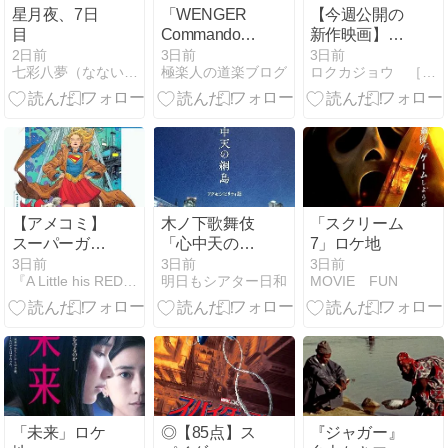
星月夜、7日
「WENGER
【今週公開の
目
Commando
新作映画】
Chrono
『ゴースト・
2日前
3日前
3日前
七彩八夢（なないろはちむ）
極楽人の道楽ブログ
ロクカジョウ ［映画や商品を紹介］
70725」の巻
オブ・ウエ
ノ』2026年8
月8日公開情
報と私感
【アメコミ】
木ノ下歌舞伎
「スクリーム
スーパーガー
「心中天の網
7」ロケ地
ル：ウーマ
島」＠吉祥寺
3日前
3日前
3日前
『A Little his REDEMPTION.』
明日もシアター日和
MOVIE FUN
ン・オブ・ト
シアター
ゥモロー 完全
版（上）【感
想】
「未来」ロケ
◎【85点】ス
『ジャガー』