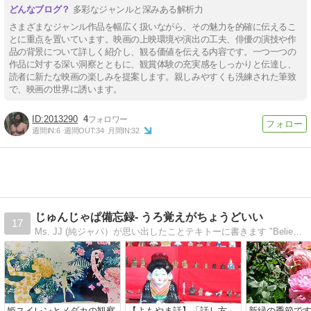
多彩なジャンルと深みある解析力
さまざまなジャンル作品を幅広く扱いながら、その魅力を的確に伝えるこ
とに重点を置いています。映画の上映環境や演出の工夫、俳優の演技や作
品の背景について詳しく紹介し、観る価値を伝える内容です。一つ一つの
作品に対する深い洞察とともに、観賞体験の充実感をしっかりと伝達し、
読者に新たな映画の楽しみを提案します。親しみやすくも洗練された筆致
で、映画の世界に誘います。
2013290
4
週間IN:
6
週間OUT:
34
月間IN:
32
じゅんじゃぱ備忘録- うろ覚えがちょうどいい
17
Ms. JJ (純ジャパ）が思い出したことテキトーに書きます "Believing is Seeing" 気になったことは自分で調べてね〜
姫スイレンとメダカの観察
【よもやま話】「話し方」
新緑の季節で