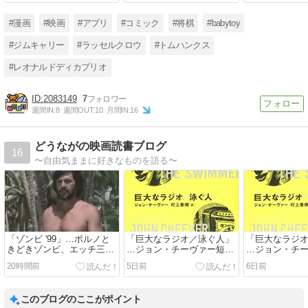
#漫画
#映画
#アプリ
#コミック
#将棋
#babytoy
#ジムキャリー
#ラッセルクロウ
#トムハンクス
#レオナルドディカプリオ
2083149
7
週間IN:
8
週間OUT:
10
月間IN:
16
どうながの映画読書ブログ
16
〜自由気ままに好きなものを語る〜
「ゾンビ '99」…ポルノと
「巨大なラジオ／泳ぐ人」
「巨大なラジ
きどきゾンビ、エッチ三昧
…ジョン・チーヴァー短編
…ジョン・チ
でびっくりなパチサンゲリ
集を読んでみました（後
集を読んでみ
20時間前
5日前
6日前
ア
編）
編）
このブログのここがポイント