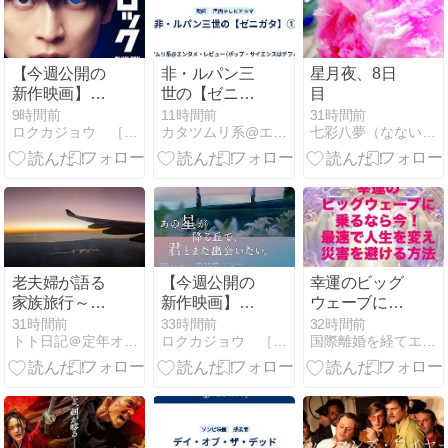
【今週公開の
非・ルパン三
星月夜、8日
新作映画】
世の【ゼニガ
目
『ブルーロッ
タ】①
9時間前
11時間前
31時間前
ロクカジョウ ［映画や商品を紹介］
カタツムリ系@エンタメ・レビュー集
七彩八夢（なないろはちむ）
ク』2026年8
月7日公開情
報と私感
老夫婦が語る
【今週公開の
幸運のビッグ
家族旅行～米
新作映画】
ウェーブに乗
国ケンタッキ
『あの星が降
るなら今！災
31時間前
33時間前
32時間前
トト日記＠定年オヤジのハッピーライフ
ロクカジョウ ［映画や商品を紹介］
国際離婚を経てエンタメの世界へ舞い戻った私のドキュメント
ー州レキシン
る丘で、君と
害を避ける方
トンでの夏休
また出会いた
法
みの思い出
い。』2026年
8月7日公開情
報と私感