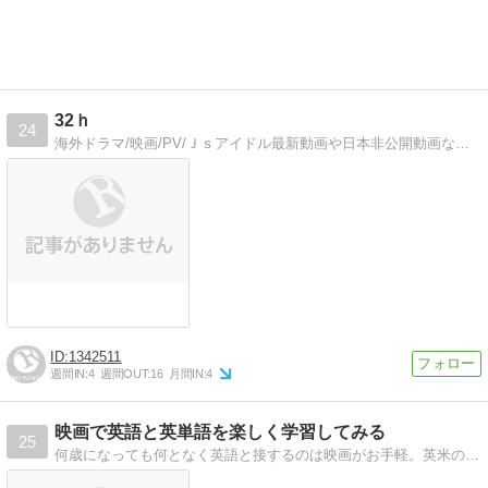
32ｈ
24
海外ドラマ/映画/PV/Ｊｓアイドル最新動画や日本非公開動画など管理人が面白いと思った作品を紹介します。
1342511
週間IN:
4
週間OUT:
16
月間IN:
4
映画で英語と英単語を楽しく学習してみる
25
何歳になっても何となく英語と接するのは映画がお手軽。英米の映画やドラマの中から気になる単語や表現を楽しく学ぶ、というより知る楽しみ、を目指します。