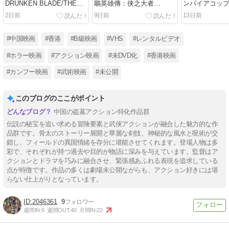
DRUNKEN BLADE/THE
鵰英雄傳：侠之大者
ンパイアコップ
KILLER OF
LEGENDS OF THE
猛鬼學堂/THE 
2日前
9日前
13日前
SWORDSMEN）92分
CONDOR HEROES:THE
COP SHOP2)
GALLANTS)147分
#中国映画
#香港
#B級映画
#VHS
#レンタルビデオ
#ホラー映画
#アクション映画
#未DVD化
#香港映画
#カンフー映画
#武術映画
#未公開
このブログのここがポイント
中国の盗墓アクション特化作品群
伝説の秘宝を追い求める冒険要素と武侠アクションが融合した魅力的な作
品群です。骨太のストーリー展開と華麗な剣技、神秘的な風水と呪術が交
錯し、フィールドの異国情緒を存分に堪能させてくれます。登場人物は多
彩で、それぞれが持つ過去や目的が物語に深みを与えています。監督はア
クションとドラマを巧みに融合させ、緊張感あふれる表現を追求している
点が特徴です。作品の多くは劇場未公開ながらも、アクション好きには堪
らない仕上がりとなっています。
2046361
9
週間IN:
6
週間OUT:
40
月間IN:
22