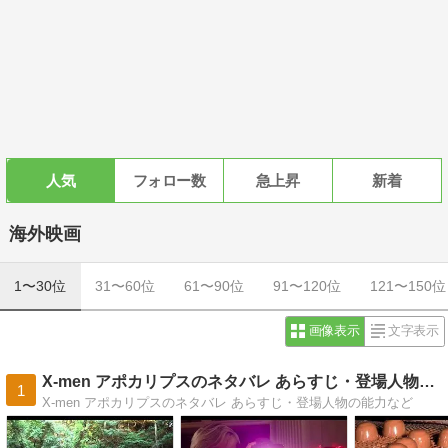
人気
フォロー数
急上昇
新着
海外映画
1〜30位
31〜60位
61〜90位
91〜120位
121〜150位
画像表示
文字表示
X-men アポカリプスのネタバレ あらすじ・登場人物の能力
1
X-men アポカリプスのネタバレ あらすじ・登場人物の能力など