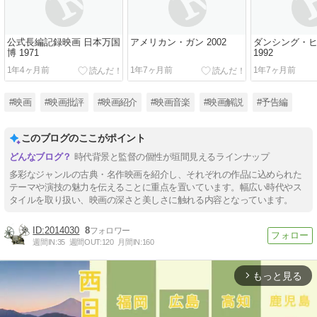
公式長編記録映画 日本万国
アメリカン・ガン 2002
ダンシング・
博 1971
1992
1年4ヶ月前
1年7ヶ月前
1年7ヶ月前
#映画
#映画批評
#映画紹介
#映画音楽
#映画解説
#予告編
このブログのここがポイント
時代背景と監督の個性が垣間見えるラインナップ
多彩なジャンルの古典・名作映画を紹介し、それぞれの作品に込められた
テーマや演技の魅力を伝えることに重点を置いています。幅広い時代やス
タイルを取り扱い、映画の深さと美しさに触れる内容となっています。
2014030
8
週間IN:
35
週間OUT:
120
月間IN:
160
もっと見る
arrow_forward_ios