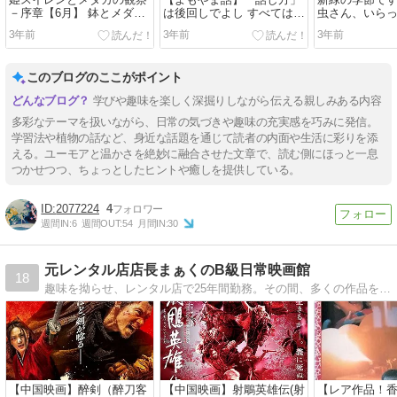
－序章【6月】 鉢とメダカ
は後回しでよし すべては
虫さん、いらっ
で悪戦苦闘
“Identity” で片付きます
3年前
3年前
3年前
このブログのここがポイント
学びや趣味を楽しく深掘りしながら伝える親しみある内容
多彩なテーマを扱いながら、日常の気づきや趣味の充実感を巧みに発信。
学習法や植物の話など、身近な話題を通じて読者の内面や生活に彩りを添
える。ユーモアと温かさを絶妙に融合させた文章で、読む側にほっと一息
つかせつつ、ちょっとしたヒントや癒しを提供している。
2077224
4
週間IN:
6
週間OUT:
54
月間IN:
30
元レンタル店店長まぁくのB級日常映画館
18
趣味を拗らせ、レンタル店で25年間勤務。その間、多くの作品を鑑賞してきましたので、懐かしい作品から、最近の作品まで、感想とご紹介をさせていただきたいと思います。
【中国映画】醉剣（醉刀客
【中国映画】射鵰英雄伝(射
【レア作品！