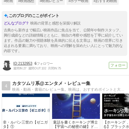
#映画
#映画感想
#映画レビュー
#ホラー映画
#おすすめ映画
このブログのここがポイント
映画の背景と感想を深掘り解説
古典から新作まで幅広い映画作品に焦点を当て、公開年や制作スタッフ、
興行成績などの詳細情報とともに、独自の考察や感想を丁寧に紹介してい
ます。作品の魅力や視聴体験を具体的に伝える文章は、映画の世界に引き
込まれる要素に満ちており、映画への理解を深めたい人にとって魅力的な
内容です。
2132953
6
週間IN:
27
週間OUT:
102
月間IN:
75
カタツムリ系@エンタメ・レビュー集
4
映画・動画・書籍のレビュー集。映画は、おすすめポイントと大好きなカットに焦点を当ててます。
非・ルパン三世の【ゼニガ
童話を書くホーキング博士
【ホーキング 
タ】①
【宇宙への秘密の鍵】ドラ
る】ブラック