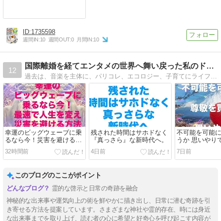
1735598
週間IN:
10
週間OUT:
0
月間IN:
10
国際離婚を経てエンタメの世界へ舞い戻った私のドキュメント
12
過去は、音楽を主体に、パリコレ、エコロジー、子育てにライフスタイルのジャーナリストとして名だたる紙面で執筆。過酷な海外離婚を経て現在はパリ在住、フランス映画・TVに出演中のタレント。二児の母。コンサル、カウンセリング受付中。
幸運のビッグウェーブに乗
残された時間はサホドなく
不可能を可能に‼
るなら今！災害を避ける方
『真っさら』な新時代へ。
うか 思いやり
法
か。
32時間前
4日前
7日前
このブログのここがポイント
霊的な啓示と日常の奇跡を融合
神秘的な出来事や運気向上の術を鮮やかに描き出し、日常に潜む奇跡を引
き寄せる方法を提案しています。さまざまな神社や霊的存在、時には身近
な出来事までを取り上げ、読む者の心に希望と好奇心を呼び起こす内容が