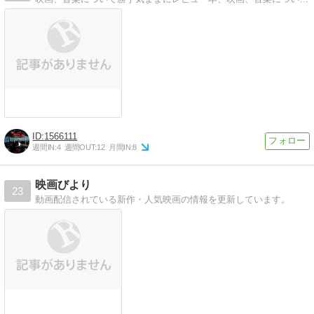
1566111
週間IN:
4
週間OUT:
12
月間IN:
8
映画びより
23
動画配信されている新作・人気映画の情報を更新しています。