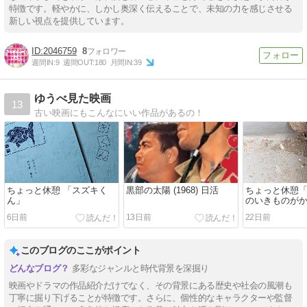
特徴です。軽やかに、しかし奥深く伝えることで、未知の力を感じさせる
新しい視点を提供しています。
2046759
8
週間IN:
9
週間OUT:
180
月間IN:
39
ゆうべ見た映画
13
古い映画にもこんなにいい作品があるの！
ちょっと休憩 「スズキく
黒部の太陽 (1968) 日活
ちょっと休憩
ん」
のいきものが
6日前
13日前
22日前
このブログのここがポイント
多彩なジャンルと時代背景を深掘り
映画やドラマの作品紹介だけでなく、その背景にある歴史や社会の風潮も
丁寧に掘り下げることが特徴です。さらに、個性的なキャラクターや監督