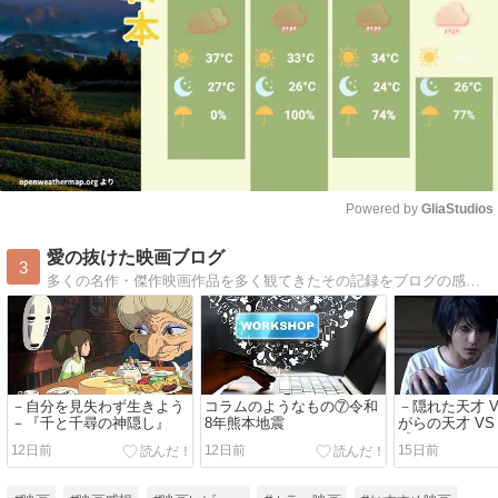
Powered by 
GliaStudios
Mute
愛の抜けた映画ブログ
3
多くの名作・傑作映画作品を多く観てきたその記録をブログの感想・考察記事という形で何かのお役に立てるなら幸いだと思いライフワークの一つとしての投稿ブログです。
－自分を見失わず生きよう
コラムのようなもの⑦令和
－隠れた天才 V
－『千と千尋の神隠し』
8年熊本地震
がらの天才 VS
『DEATH NO
12日前
12日前
15日前
ト the Last n