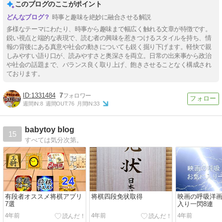
このブログのここがポイント
時事と趣味を絶妙に融合させる解説
多様なテーマにわたり、時事から趣味まで幅広く触れる文章が特徴です。
鋭い視点と端的な表現で、読む者の興味を惹きつけるスタイルを持ち、情
報の背後にある真意や社会の動きについても鋭く掘り下げます。軽快で親
しみやすい語り口が、読みやすさと奥深さを両立。日常の出来事から政治
や社会の話題まで、バランス良く取り上げ、飽きさせることなく構成され
ております。
1331484
7
週間IN:
8
週間OUT:
76
月間IN:
33
babytoy blog
15
すべては気分次第。
有段者オススメ将棋アプリ
将棋四段免状取得
映画の呼吸洋
7選
入り一閃8連
4年前
4年前
4年前