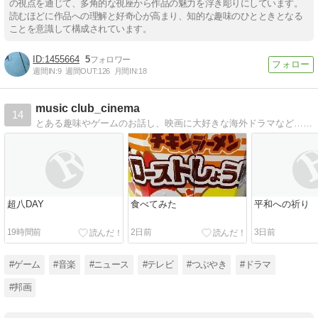
の視点を通じて、多角的な視座から作品の魅力を浮き彫りにしています。
読むほどに作品への理解と好奇心が高まり、知的な趣味のひとときとなる
ことを意識して構成されています。
1455664
5
週間IN:
9
週間OUT:
126
月間IN:
18
music club_cinema
14
とある趣味やゲームのお話し、映画に大好きな海外ドラマなど…日常の雑記です
超八DAY
食べてみた
平和への祈り
19時間前
2日前
3日前
#ゲーム
#音楽
#ニュース
#テレビ
#つぶやき
#ドラマ
#邦画