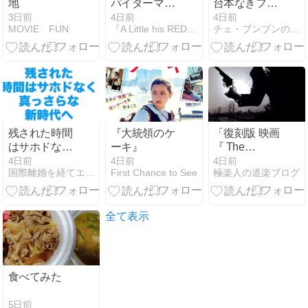
地
パイダーマ
台本なきフィ
ン：ブラン
クションを通
3日前
4日前
4日前
MOVIE FUN
『A Little his REDEMPTION.』
チェ・ブンブンのカルチュール・フランセーズ
ド・ニュー・
じて
デイ【解説・
考察：次回作
こそ真のブラ
ン・ニュー・
デイ？】◎
残された時間
『大統領のケ
「復刻版 映画
はサホドなく
ーキ』
『 The
『真っさら』
Enforcer 』」
4日前
4日前
4日前
国際離婚を経てエンタメの世界へ舞い戻った私のドキュメント
First Chance to See
極楽人の道楽ブログ
な新時代へ。
の巻
全て表示
食べてみた
5日前