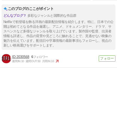
このブログのここがポイント
多彩なジャンルと国際的な作品群
Netflixで初登場を飾る洋画の最新配信情報を紹介します。特に、日本での公
開は初めてとなる作品を厳選し、アニメ、ドキュメンタリー、ドラマ、サ
スペンスなど多様なジャンルを取り上げています。製作国や監督、出演者
情報も詳述し、作品の背景や見どころに触れることで、見逃せない映像の
魅力を伝えています。配信日や字幕情報の最新事項もフォローし、視点の
新しい映画選びをサポートします。
2030568
6
週間IN:
10
週間OUT:
50
月間IN:
10