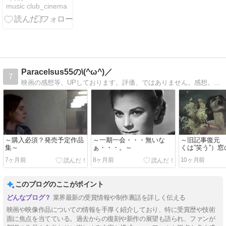
music club_cinema
Paracelsus55の\(^ω^)／
7
映画の感想等、UPしております。評価、ではありません。感想。評価出来る程、偉くはないですから〜。
～購入必須？発売予定作品
～一期一会・・・無いな
～旧記事復元 
集～
ぁ・・・。～
くは”笑う”）窓
仮＞』 → 日
7ヶ月前
8ヶ月前
10ヶ月前
このブログのここがポイント
業界最新の受賞情報や制作裏話を詳しく伝える
映画や映像作品についての情報を手厚く紹介しており、特に受賞歴や技術
面に焦点を当てている。過去からの復刻や新作の展望も語られ、ファンが