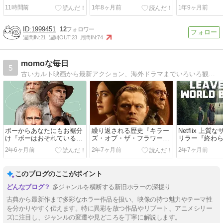
えもん的要素とバック・ト
物のように、
11時間前
1年8ヶ月前
1年9ヶ月前
ゥー・ザ・フューチャー的
達のように再
設定が楽しい
るホーキング
1999451
12
週間IN:
21
週間OUT:
23
月間IN:
74
momoな毎日
5
古いカルト映画から最新アクション、海外ドラマまでいろいろ観てはレビューしています。好物はサイコ、吸血鬼、廃病院、エイリアン、人魚、ローマ時代などなど
ボーからあなたにもお裾分
繰り返される歴史『キラー
Netflix 上
け『ボーはおそれている』
ズ・オブ・ザ・フラワーム
リラー『終わ
(2023)
ーン』(2023)
(2023)
2年6ヶ月前
2年7ヶ月前
2年7ヶ月前
このブログのここがポイント
多ジャンルを横断する新旧ホラーの深掘り
古典から最新作まで多彩なホラー作品を扱い、映像の持つ魅力やテーマ性
を分かりやすく伝えます。特に異彩を放つ作品やリブート、アニメシリー
ズに注目し、ジャンルの変遷や見どころを丁寧に解説します。