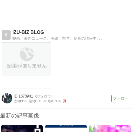
IZU-BIZ BLOG
6
映画、海外ニュース、英語、留学、伊豆の情報中心。
1878941
8
週間IN:
16
週間OUT:
20
月間IN:
76
最新の記事画像