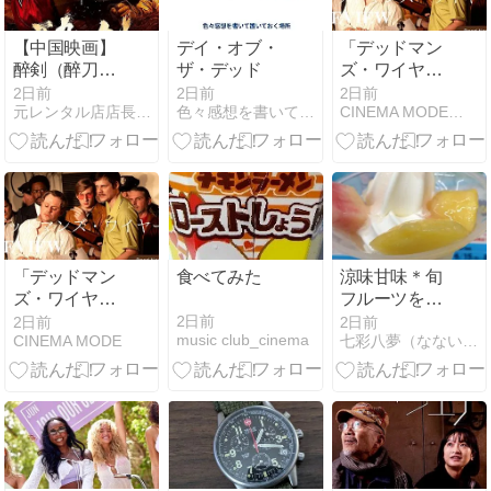
【中国映画】
デイ・オブ・
「デッドマン
醉剣（醉刀客
ザ・デッド
ズ・ワイヤ
DRUNKEN
ー」【ネタバ
2日前
2日前
2日前
元レンタル店店長まぁくのB級日常映画館
色々感想を書いて置いておく場所
CINEMA MODE｜映画の感想/レビューブログ
BLADE/THE
レ感想】滑稽
KILLER OF
な犯人トニー
SWORDSMEN）
が問いかける
92分
「狂っている
のは誰だ？」
「デッドマン
食べてみた
涼味甘味＊旬
ズ・ワイヤ
フルーツをい
ー」【ネタバ
ただく。〜
2日前
2日前
2日前
music club_cinema
CINEMA MODE
七彩八夢（なないろはちむ）
レ感想】滑稽
な犯人トニー
が問いかける
「狂っている
のは誰だ？」