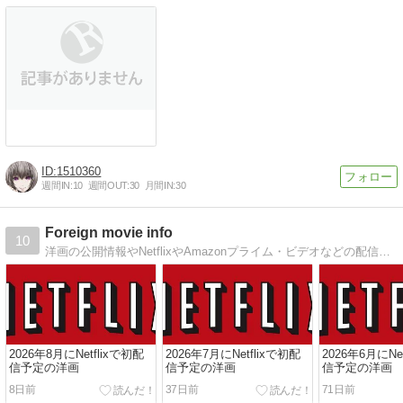
1510360
週間IN:
10
週間OUT:
30
月間IN:
30
Foreign movie info
10
洋画の公開情報やNetflixやAmazonプライム・ビデオなどの配信情報、アカデミー賞や各国の映画賞、映画祭（東京国際映画祭、）など、洋画に関するあらゆる情報をまとめるブログです。
2026年8月にNetflixで初配
2026年7月にNetflixで初配
2026年6月にNe
信予定の洋画
信予定の洋画
信予定の洋画
8日前
37日前
71日前