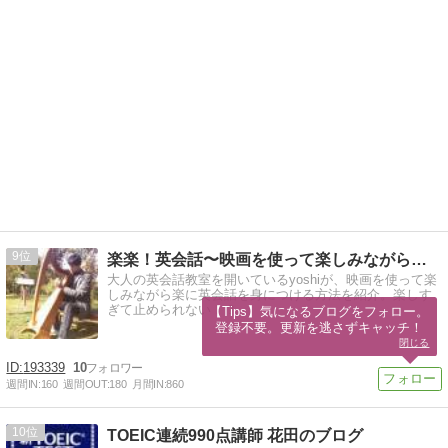
9
楽楽！英会話〜映画を使って楽しみながら自然な英語を身につける
大人の英会話教室を開いているyoshiが、映画を使って楽
しみながら楽に英会話を身につける方法を紹介。楽しす
ぎて止められない！？
【Tips】気になるブログをフォロー。

登録不要。更新を逃さずキャッチ！
閉じる
193339
10
週間IN:
160
週間OUT:
180
月間IN:
860
10
TOEIC連続990点講師 花田のブログ