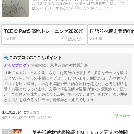
ルつきで全ておまかせ！英語・日本語を中心に、「こと
ばのいずみ」があなたを潤し力を伸ばします！
TOEIC Part5 高地トレーニング2026①
4ヶ月前
5ヶ月前
このブログのここがポイント
実戦攻略と思考必須の教材選定法
TOEICや国語・日本文化、さらには海外の行事まで、多彩なテーマを取り
上げながら、学びの本質にアプローチしています。問題の出し方や解き方
のコツを鋭く指摘し、単なる暗記や表面的な理解を超えた、思考と戦略を
養う内容となっています。文章の構造理解や語彙力強化を意識させ、読む
だけで自然と実践力が身につく工夫が施されています。総じて、深い理解
と応用力を求める方に最適な情報源といえるでしょう。
1921314
2
週間IN:
80
週間OUT:
240
月間IN:
400
23
英会話教材徹底検証！Ｍｉｋａと五人の仲間