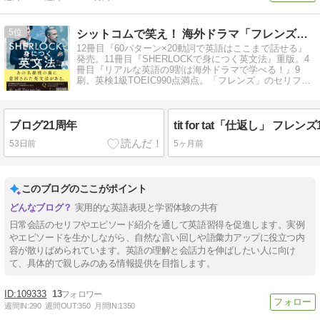
5
シットコムで笑え！ 海外ドラマ「フレンズ」英語攻略ガイド
12冊目『60パターン×20動詞で英語はここまで話せる』
発売。11冊目『SHERLOCKで身につく英文法』重版。4
冊目『リアルな英語の9割は海外ドラマで学べる！』9
刷。英検1級TOEIC990点満点。「フレンズ」のセリフを
解説
ブログ21周年
tit for tat「仕返し」 フレン
53日前
5ヶ月前
このブログのここがポイント
実用的な英語表現と学習体験の共有
日常会話のセリフやエピソード紹介を通して英語習得を促進します。実例
やエピソードを生かしながら、自然な言い回しや語彙力アップに役立つ内
容が散りばめられています。英語の理解と会話力を伸ばしたい人に向け
て、具体的で親しみのある情報提供を目指します。
109333
13
週間IN:
290
週間OUT:
350
月間IN:
1350