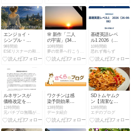
る、時空を超
Tohoku’s Deep
える文学ロー
North
ド
エンジョイ・
🌸 新作「二人
基礎英語レベ
シンプル・イ
の宇宙」(34)
ル1 2026（26-
ングリッシュ
UFOの星はド
08-06）
9時間前
10時間前
10時間前
ESEリスナーの和訳＆チャンク解説ブログ
夢の世界へ行こうＵＳＡ実践英会話
恐れず侮らず
和訳＆チャン
ームとチュー
ク解説（8/7）
ブ 🍒 英検3分
自己判定
ルネサンスが
ワクチンは感
SDトムヤムク
価格改定を発
染予防効果が
ン【清潔な屋
表｜2026年10
なく、コロナ
台風の店内で
12時間前
13時間前
13時間前
元パチプロ無職が英語と投資でFIREした話
データ紹介
エヂのブログ
月からの月会
は武漢研究所
食べるリアル
費値上げまと
で作られた？
タイ料理】
め
２