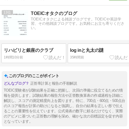
13
TOEICオタクのブログ
TOEICオタクによる雑談ブログです。TOEICや英語学
習、その他雑談ブログです。お気軽にお立ち寄りくださ
い。
リハビリと銀座のクラブ
log inと丸太の謎
1時間10分前
35時間前
このブログのここがポイント
正答率計算と報告の手順解説
TOEIC受験者が試験結果を正確に把握し、次回の準備に役立てるための情
報を提供します。試験結果の報告方法や正答数換算表の作成過程を詳細に
解説し、スコアの測定精度向上を図ります。特に、700点・600点・500点台
のスコア報告が計算の助けになると強調し、自分の結果を正しい形で伝え
ることの重要性を伝えています。公式発表の数字に頼るだけでなく、実際
のアビメに基づいた正答数の理解を深め、確かな次の目標設定を促す内容
となっています。