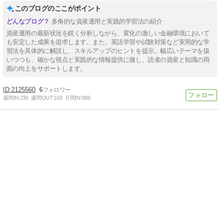
このブログのここがポイント
多角的な資産運用と実践的学習法の紹介
資産運用の最新状況を鋭く分析しながら、変化の激しい金融環境において
も安定した成果を追求します。また、英語学習や試験対策など実用的な学
習法を具体的に解説し、スキルアップのヒントを提示。幅広いテーマを扱
いつつも、確かな視点と実践的な情報提供に徹し、読者の資産と知識の両
面の向上をサポートします。
2125560
6
週間IN:
236
週間OUT:
168
月間IN:
988