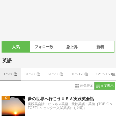
人気
フォロー数
急上昇
新着
英語
1〜30位
31〜60位
61〜90位
91〜120位
121〜150位
画像表示
文字表示
1
夢の世界へ行こうＵＳＡ実践英会話
実践英会話・ビジネス英語・受験英語・英検｛TOEIC &
TOEFL & センター入試英語にも対応｝