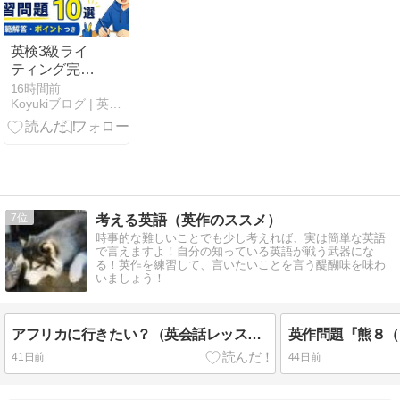
and why is the
time different
100 meters
英検3級ライ
away?
ティング完全
攻略｜採点基
16時間前
Koyukiブログ | 英語の自然な表現とノマド暮らし
準・テンプレ
ート・練習問
題
7
考える英語（英作のススメ）
時事的な難しいことでも少し考えれば、実は簡単な英語
で言えますよ！自分の知っている英語が戦う武器にな
る！英作を練習して、言いたいことを言う醍醐味を味わ
いましょう！
アフリカに行きたい？（英会話レッスンより）
41日前
44日前