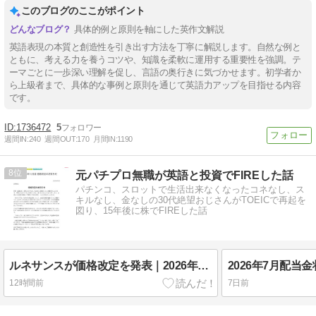
このブログのここがポイント
具体的例と原則を軸にした英作文解説
英語表現の本質と創造性を引き出す方法を丁寧に解説します。自然な例と
ともに、考える力を養うコツや、知識を柔軟に運用する重要性を強調。テ
ーマごとに一歩深い理解を促し、言語の奥行きに気づかせます。初学者か
ら上級者まで、具体的な事例と原則を通じて英語力アップを目指せる内容
です。
1736472
5
週間IN:
240
週間OUT:
170
月間IN:
1190
8
元パチプロ無職が英語と投資でFIREした話
パチンコ、スロットで生活出来なくなったコネなし、ス
キルなし、金なしの30代絶望おじさんがTOEICで再起を
図り、15年後に株でFIREした話
ルネサンスが価格改定を発表｜2026年10月からの月会費値上げまとめ
2026年7月配当
12時間前
7日前