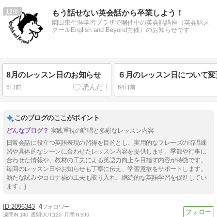
12
もう話せない英会話から卒業しよう！
園田東生涯学習プラザで開催中の英会話講座（英会話ス
クールEnglish and Beyond主催）のお知らせです
8月のレッスン日のお知らせ
6日前
64日前
このブログのここがポイント
実践重視の暗唱と多彩なレッスン内容
日常会話に役立つ英語表現の習得を目的とし、実用的なフレーズの暗唱練
習や具体的なシーンに合わせたレッスン内容を提供します。季節や行事に
合わせた情報や、教材の工夫による英語力向上を目指す内容が特徴です。
毎回のレッスン日やお知らせも丁寧に伝え、学習意欲をサポートします。
新たな試みやコロナ禍の工夫も取り入れ、継続的な英語学習を促進してい
ます。}
2096343
4
週間IN:
140
週間OUT:
120
月間IN:
590