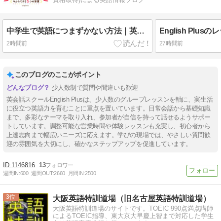
中学生で英語につまずかない方法｜英語が苦手になる前に身につけたい5つの習慣
2時間前
27時間前
このブログのここがポイント
少人数制で質問や間違いも歓迎
英会話スクールEnglish Plusは、少人数のグループレッスンを軸に、実生活
に役立つ英語力を育むことに重点を置いています。日常会話から基礎知識
まで、多彩なテーマを取り入れ、参加者が自信を持って話せるようサポー
トしています。調整可能な営業時間や体験レッスンも充実し、初心者から
上達志向まで幅広いニーズに応えます。学びの現場では、やさしい質問歓
迎の雰囲気を大切にし、確かなステップアップを促進しています。
1146816
13
週間IN:
600
週間OUT:
2660
月間IN:
2500
3
大阪英語特訓道場（旧名古屋英語特訓道場）
大阪英語特訓道場のサイトです。TOEIC 990点満点講師
によるTOEIC指導、東大京大早慶上智まで対応した学生