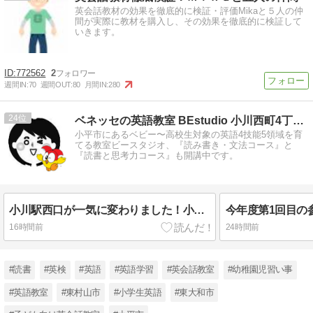
英会話教材の効果を徹底的に検証・評価Mikaと５人の仲
間が実際に教材を購入し、その効果を徹底的に検証して
いきます。
772562
2
週間IN:
70
週間OUT:
80
月間IN:
280
24
ベネッセの英語教室 BEstudio 小川西町4丁目教室
小平市にあるベビー〜高校生対象の英語4技能5領域を育
てる教室ビースタジオ、『読み書き・文法コース』と
『読書と思考力コース』も開講中です。
小川駅西口が一気に変わりました！小川パレットは2026年11月1日オープン予定
16時間前
24時間前
#読書
#英検
#英語
#英語学習
#英会話教室
#幼稚園児習い事
#英語教室
#東村山市
#小学生英語
#東大和市