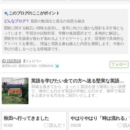
このブログのここがポイント
最新の勉強法と過去の知恵を融合
受験に関する幅広い情報を提供し、進学に向けた確かな指針を示す場とな
っています。学習法や試験対策、学費や進路選択まで、多角的に解説し、
受験生や支援者が迷わず進めるようナビゲートします。現実的で具体的な
アドバイスを重視し、理論と実践を兼ね備えた内容を展開します。今後の
学びの道しるべとなる情報源です。
1523519
2
週間IN:
120
週間OUT:
950
月間IN:
540
18
英語を学びたい全ての方へ送る堅実な英語独学方法〜過去の振返り
30歳を過ぎてから、まったく英語を使う環境にない状態
で、海外にも行かず英語の学校にも行かず、独学で英語
を上達させる方法をご紹介いたします。
秋田へ行ってきました
やはりやはり「時は流れる」
6日前
20日前