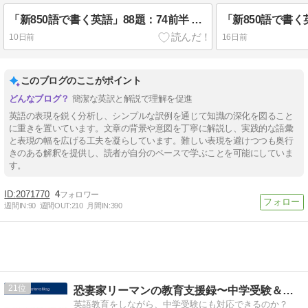
「新850語で書く英語」88題：74前半 「銀行口座」
10日前
16日前
このブログのここがポイント
簡潔な英訳と解説で理解を促進
英語の表現を鋭く分析し、シンプルな訳例を通じて知識の深化を図ること
に重きを置いています。文章の背景や意図を丁寧に解説し、実践的な語彙
と表現の幅を広げる工夫を凝らしています。難しい表現を避けつつも奥行
きのある解釈を提供し、読者が自分のペースで学ぶことを可能にしていま
す。
2071770
4
週間IN:
90
週間OUT:
210
月間IN:
390
21
恐妻家リーマンの教育支援録〜中学受験＆英検1級への道のり〜
英語教育をしながら、中学受験にも対応できるのか？