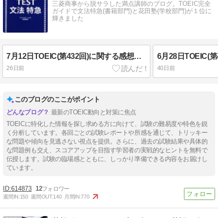
三菱商事から脱サラした満点講師のブログ。TOEIC完全
ガイドで文法特急(書籍部門)と花田塾(学校部門)が１位に
輝きました
7月12日TOEIC(第432回)に関する感想・難易度・速報 午前の部
26日前
40日前
このブログのここがポイント
最新のTOEIC動向と対策に焦点
TOEICに特化した情報を探し求める方に向けて、試験の難易度や特色を鋭
く分析しています。各回ごとの試験レポートや所感を通じて、トリッキー
な問題や傾向を見逃さない視点を提供。さらに、過去の試験結果や具体的
な問題例も交え、スコアアップを目指す学習者の実戦的なヒントを無料で
伝授します。試験の臨場感とともに、しっかり準備できる内容をお届けし
ています。
614873
12
週間IN:
150
週間OUT:
140
月間IN:
770