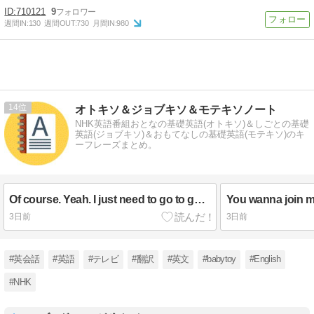
710121
9
週間IN:
130
週間OUT:
730
月間IN:
980
14
オトキソ＆ジョブキソ＆モテキソノート
NHK英語番組おとなの基礎英語(オトキソ)＆しごとの基礎
英語(ジョブキソ)＆おもてなしの基礎英語(モテキソ)のキ
ーフレーズまとめ。
Of course. Yeah. I just need to go to get a drink first.
You wanna join 
3日前
3日前
#英会話
#英語
#テレビ
#翻訳
#英文
#babytoy
#English
#NHK