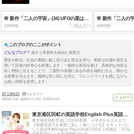
🌸 新作「二人の宇宙」(34) UFOの星はドームとチューブ 🍒 英検3分自己判定
10時間前
16時間前
このブログのここがポイント
鋭さと革新性を秘めた表現力
歴史や政治、社会の裏面に鋭く切り込む視点を持ち、斬新な比喩や直言を
用いて読者の好奇心を刺激します。一般的な表現を避け、具体的な内容を
短く明快に伝えることで、二面性や深層に迫る内容を端的に伝え、静かな
る衝撃を与えます。複雑な言い回しを控え、フレンドリーさを残しながら
も鋭い洞察を追求します。
136615
35
週間IN:
1190
週間OUT:
1350
月間IN:
5160
2
東京港区田町の英語学校English Plus英語講師ブログ
東京港区田町芝浦に2011年創業、小学生から大人まで
【基礎英語力を着実に楽しく身につける】をモットーに
した英語学校English Plusの代表(TOEIC L/R満点・TESL
資格取得)による英語情報ブログ