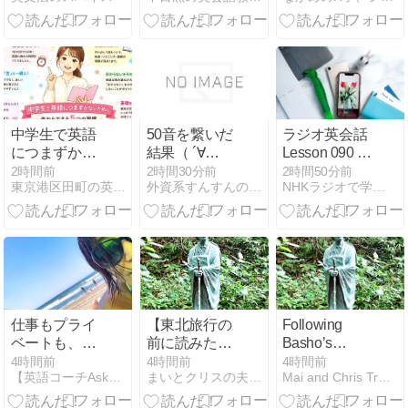
く家庭を解説
中学生で英語
50音を繋いだ
ラジオ英会話
につまずかな
結果（ ´∀
Lesson 090 今
い方法｜英語
｀）！？日本
週の Review
2時間前
2時間30分前
2時間50分前
東京港区田町の英語学校English Plus英語講師ブログ
外資系すんすんの秘密メモ｜人生を豊かにする考え方と戦略
NHKラジオで学ぶ英会話 Get The Dream
が苦手になる
語処理から学
前に身につけ
ぶこと
たい5つの習
慣
仕事もプライ
【東北旅行の
Following
ベートも、楽
前に読みた
Basho’s
しい事をどん
い】松尾芭蕉
Footsteps: A
4時間前
4時間前
4時間前
【英語コーチAska】たった3ヶ月でなりたい自分に!!
まいとクリスの夫婦バックパッカー海外旅行日記
Mai and Chris Travel
どん♪
『奥の細道』
Literary
の足跡をたど
Journey Along