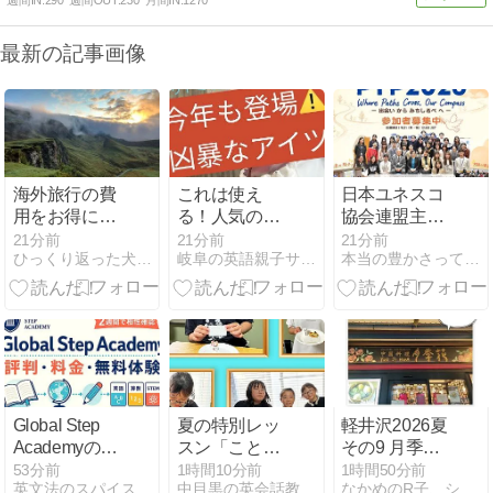
最新の記事画像
海外旅行の費
これは使え
日本ユネスコ
用をお得に済
る！人気のグ
協会連盟主
ませる方法
ッズ紹介★今
催！出会いと
21分前
21分前
21分前
ひっくり返った犬小屋に逃げろ
岐阜の英語親子サークル！ぶんぶんばちえいごクラブ
本当の豊かさって何だろう - エコと生きる
年も登場！凶
対話から、平
暴なアイ
和への一歩を
ツ？！
形にする
「PYP2026」
参加者募集
Global Step
夏の特別レッ
軽井沢2026夏
Academyの評
スン「ことば
その9 月季花
判は？料金・
とお菓子のデ
軽井沢店
53分前
1時間10分前
1時間50分前
英文法のスパイス
中目黒の英会話教室A+SMILE
なかめのR子、シアトルで駐妻になる。
無料体験・向
ザインラボ」