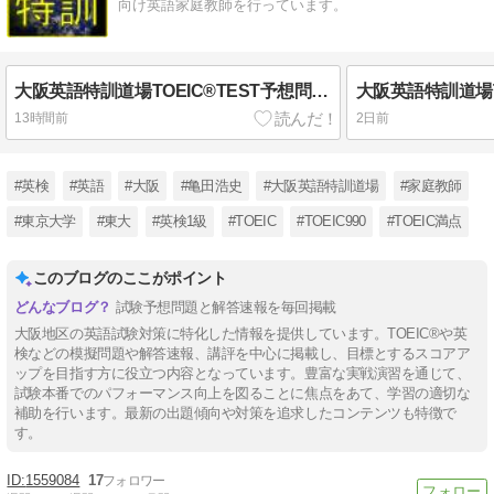
向け英語家庭教師を行っています。
大阪英語特訓道場TOEIC®TEST予想問題 No. 711
13時間前
2日前
#英検
#英語
#大阪
#亀田浩史
#大阪英語特訓道場
#家庭教師
#東京大学
#東大
#英検1級
#TOEIC
#TOEIC990
#TOEIC満点
このブログのここがポイント
試験予想問題と解答速報を毎回掲載
大阪地区の英語試験対策に特化した情報を提供しています。TOEIC®や英
検などの模擬問題や解答速報、講評を中心に掲載し、目標とするスコアア
ップを目指す方に役立つ内容となっています。豊富な実戦演習を通じて、
試験本番でのパフォーマンス向上を図ることに焦点をあて、学習の適切な
補助を行います。最新の出題傾向や対策を追求したコンテンツも特徴で
す。
1559084
17