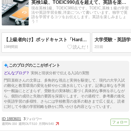
11
英検1級、TOEIC990点を超えて、英語を楽しむブログ
現在英検1級、TOEIC980点です。TOEIC,英検１級の学習
法や英語学習全般,洋楽について書いています。独学で英
語を学習するコツをお伝えします。英語を楽しみましょ
う！
【上級者向け】ポッドキャスト「Hardcore History」で英語と世界史を同時に学ぶ
19時間前
2日前
このブログのここがポイント
実例と現状分析で伝える入試の実態
門田直樹さんの文章は、多角的な視点と実例を駆使して、現代の大学入試
の難化と教育環境の変化を鮮やかに描き出しています。記事は単なる予測
や一般論にとどまらず、受験生の実体験に基づく具体的な事例を示しなが
ら、個別の成功と失敗の要因を深掘りします。その過程で、参考書の進化
や英語学習の多様性、さらには学校教育の改革の動きまで広く捉え、読者
に対して今後の学習戦略を静かに問いかける内容となっています。
1883601
3
週間IN:
150
週間OUT:
510
月間IN:
540