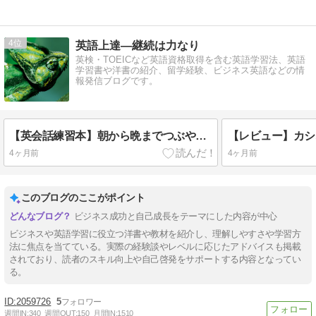
4
英語上達―継続は力なり
英検・TOEICなど英語資格取得を含む英語学習法、英語
学習書や洋書の紹介、留学経験、ビジネス英語などの情
報発信ブログです。
【英会話練習本】朝から晩までつぶやく英語表現200
4ヶ月前
4ヶ月前
このブログのここがポイント
ビジネス成功と自己成長をテーマにした内容が中心
ビジネスや英語学習に役立つ洋書や教材を紹介し、理解しやすさや学習方
法に焦点を当てている。実際の経験談やレベルに応じたアドバイスも掲載
されており、読者のスキル向上や自己啓発をサポートする内容となってい
る。
2059726
5
週間IN:
340
週間OUT:
150
月間IN:
1510