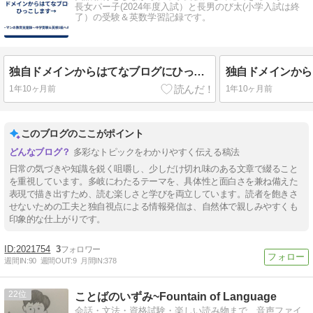
長女パー子(2024年度入試）と長男のび太(小学入試は終
了）の受験＆英数学習記録です。
独自ドメインからはてなブログにひっこします→
1年10ヶ月前
1年10ヶ月前
このブログのここがポイント
多彩なトピックをわかりやすく伝える稿法
日常の気づきや知識を鋭く咀嚼し、少しだけ切れ味のある文章で綴ること
を重視しています。多岐にわたるテーマを、具体性と面白さを兼ね備えた
表現で描き出すため、読む楽しさと学びを両立しています。読者を飽きさ
せないための工夫と独自視点による情報発信は、自然体で親しみやすくも
印象的な仕上がりです。
2021754
3
週間IN:
90
週間OUT:
9
月間IN:
378
22
ことばのいずみ~Fountain of Language
会話・文法・資格試験・楽しい読み物まで、音声ファイ