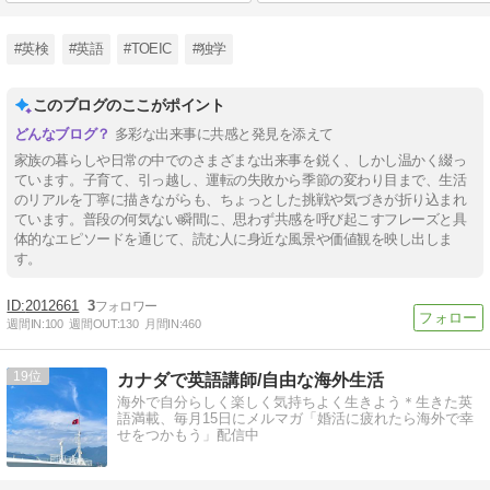
#英検
#英語
#TOEIC
#独学
このブログのここがポイント
多彩な出来事に共感と発見を添えて
家族の暮らしや日常の中でのさまざまな出来事を鋭く、しかし温かく綴っ
ています。子育て、引っ越し、運転の失敗から季節の変わり目まで、生活
のリアルを丁寧に描きながらも、ちょっとした挑戦や気づきが折り込まれ
ています。普段の何気ない瞬間に、思わず共感を呼び起こすフレーズと具
体的なエピソードを通じて、読む人に身近な風景や価値観を映し出しま
す。
2012661
3
週間IN:
100
週間OUT:
130
月間IN:
460
19
カナダで英語講師/自由な海外生活
海外で自分らしく楽しく気持ちよく生きよう＊生きた英
語満載、毎月15日にメルマガ「婚活に疲れたら海外で幸
せをつかもう」配信中