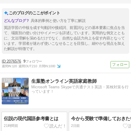
このブログのここがポイント
具体的事例と使い方を丁寧に解説
英語学習の中核を成す句動詞や接続詞、前置詞などの基本要素に焦点を当
て、場面別の使い分けやイメージを詳述しています。実用的な例文ととも
に、文法理解を深めるだけでなく、自然な会話力向上を促す内容となって
います。学習者が迷わず使いこなせることを目指し、細やかな視点を加え
た解説が特徴です。
2076576
9
週間IN:
120
週間OUT:
210
月間IN:
1000
17
生葉塾オンライン英語家庭教師
Microsoft Teams Skypeで共通テスト英語・英検対策を行
っています！
伝説の現代国語参考書とは
今から受験で準備しておきた
21時間前
2日前