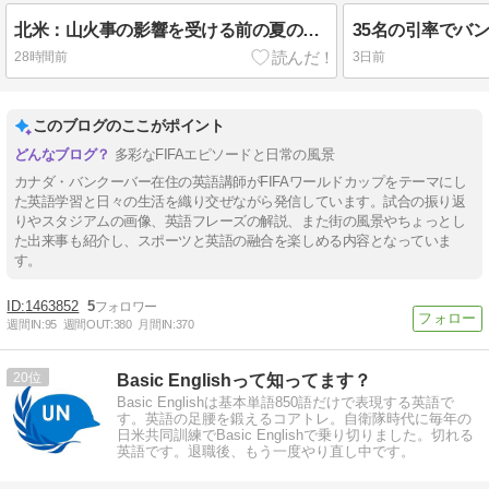
北米：山火事の影響を受ける前の夏の空 in Coal Harbour
28時間前
3日前
このブログのここがポイント
多彩なFIFAエピソードと日常の風景
カナダ・バンクーバー在住の英語講師がFIFAワールドカップをテーマにし
た英語学習と日々の生活を織り交ぜながら発信しています。試合の振り返
りやスタジアムの画像、英語フレーズの解説、また街の風景やちょっとし
た出来事も紹介し、スポーツと英語の融合を楽しめる内容となっていま
す。
1463852
5
週間IN:
95
週間OUT:
380
月間IN:
370
20
Basic Englishって知ってます？
Basic Englishは基本単語850語だけで表現する英語で
す。英語の足腰を鍛えるコアトレ。自衛隊時代に毎年の
日米共同訓練でBasic Englishで乗り切りました。切れる
英語です。退職後、もう一度やり直し中です。