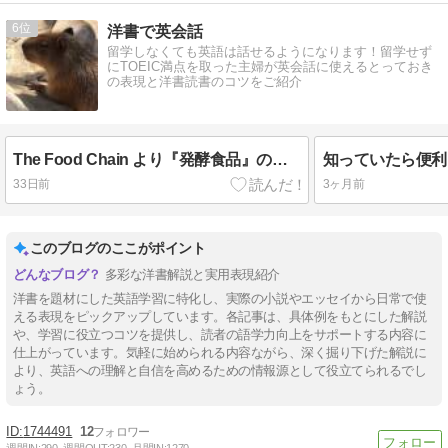
6
洋書で英会話
留学しなくても英語は話せるようになります！留学せず
にTOEIC満点を取った主婦が英会話に使えるとっておき
の表現と洋書読書のコツをご紹介
The Food Chain より『発酵食品』の話① readyを使った表現
33日前
3ヶ月前
このブログのここがポイント
多彩な洋書解説と実用表現紹介
洋書を題材にした英語学習に特化し、実際の小説やエッセイから日常で使
える表現をピックアップしています。各記事は、具体例をもとにした解説
や、学習に役立つコツを提供し、読者の語学力向上をサポートする内容に
仕上がっています。気軽に始められる内容ながら、深く掘り下げた解説に
より、英語への理解と自信を高めるための情報源として役立てられるでし
ょう。
1744491
12
週間IN:
290
週間OUT:
230
月間IN:
1270