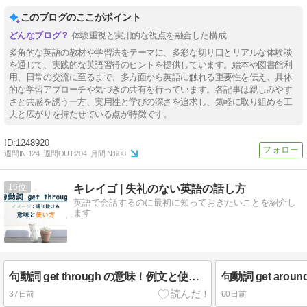
このブログのここがポイント
体験重視と実用的な視点を融合した構成
多角的な英語の教材や学習法をテーマに、多彩な切り口とリアルな体験談
を通じて、実践的な英語習得のヒントを提供しています。絵本や図書館利
用、日常の交流に至るまで、多方面から英語に触れる重要性を伝え、具体
的な学習アプローチや気づきの共有を行っています。各記事は親しみやす
さと共感を誘う一方、実用性と学びの深さを追求し、気軽に取り組める工
夫と広がりを持たせている点が特徴です。
1248920
週間IN:
124
週間OUT:
204
月間IN:
608
16
キレイゴ | 失礼のない英語の話し方
英語で会話するのに最初に知っておきたいことを紹介し
ます
句動詞 get through の意味！例文と使い方を解説します
37日前
60日前