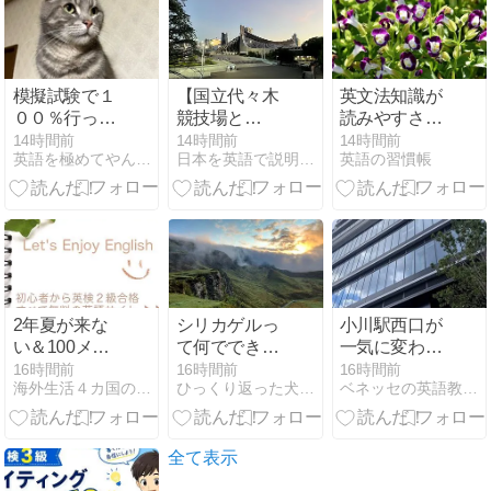
模擬試験で１
【国立代々木
英文法知識が
００％行った
競技場と
読みやすさに
件･･･
は？】英語3
つながる理由
14時間前
14時間前
14時間前
英語を極めてやんよ！
日本を英語で説明するブログ｜観光・文化・歴史ガイド
英語の習慣帳
文で学ぶ
Yoyogi
National
Stadium
2年夏が来な
シリカゲルっ
小川駅西口が
い＆100メー
て何でできて
一気に変わり
トル先は違う
ますか？
ました！小川
16時間前
16時間前
16時間前
海外生活４カ国の楽しく危険な経験を紹介します！
ひっくり返った犬小屋に逃げろ
ベネッセの英語教室 BEstudio 小川西町4丁目教室
時間はなぜで
パレットは
しょう？ |
2026年11月1
Why doesn’t
日オープン予
summer come
定
全て表示
for two years,