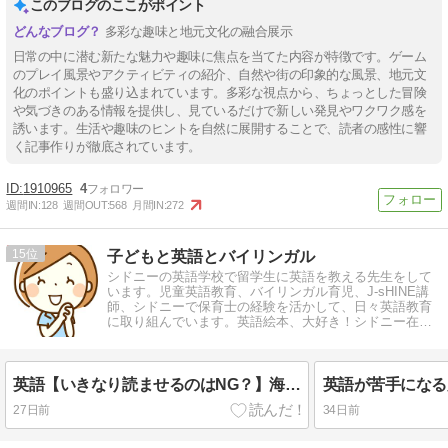
このブログのここがポイント
多彩な趣味と地元文化の融合展示
日常の中に潜む新たな魅力や趣味に焦点を当てた内容が特徴です。ゲーム
のプレイ風景やアクティビティの紹介、自然や街の印象的な風景、地元文
化のポイントも盛り込まれています。多彩な視点から、ちょっとした冒険
や気づきのある情報を提供し、見ているだけで新しい発見やワクワク感を
誘います。生活や趣味のヒントを自然に展開することで、読者の感性に響
く記事作りが徹底されています。
1910965
4
週間IN:
128
週間OUT:
568
月間IN:
272
15
子どもと英語とバイリンガル
シドニーの英語学校で留学生に英語を教える先生をして
います。児童英語教育、バイリンガル育児、J-sHINE講
師、シドニーで保育士の経験を活かして、日々英語教育
に取り組んでいます。英語絵本、大好き！シドニー在
住、23年。
英語【いきなり読ませるのはNG？】海外の英語学校のリーディング指導を公開！
27日前
34日前