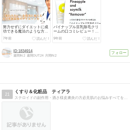
努力せずにダイエットに成
パイナップル豆乳除毛クリ
功できる魔法のような方法
ームの口コミレビュー！使
があった～GLP-1ダイエッ
ってみた感想はこちら
7年前
9年前
トとは？～
1834914
週間IN:
2
週間OUT:
24
月間IN:
2
くすり＆化粧品 ティアラ
21
ステロイドの副作用・酒さ様皮膚炎の方必見肌のお悩みすべてを受け付けています。アトピー肌 敏感肌 ご相談下さい