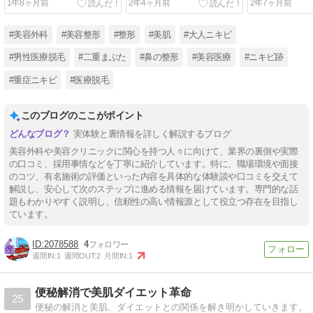
1年8ヶ月前
2年4ヶ月前
2年7ヶ月前
ル
#美容外科
#美容整形
#整形
#美肌
#大人ニキビ
#男性医療脱毛
#二重まぶた
#鼻の整形
#美容医療
#ニキビ跡
#重症ニキビ
#医療脱毛
このブログのここがポイント
実体験と裏情報を詳しく解説するブログ
美容外科や美容クリニックに関心を持つ人々に向けて、業界の裏側や実際
の口コミ、採用事情などを丁寧に紹介しています。特に、職場環境や面接
のコツ、有名施術の評価といった内容を具体的な体験談や口コミを交えて
解説し、安心して次のステップに進める情報を届けています。専門的な話
題もわかりやすく説明し、信頼性の高い情報源として役立つ存在を目指し
ています。
2078588
4
週間IN:
1
週間OUT:
2
月間IN:
1
便秘解消で美肌ダイエット革命
25
便秘の解消と美肌、ダイエットとの関係を解き明かしていきます。