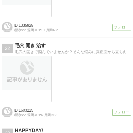
1335929
週間IN:
2
週間OUT:
10
月間IN:
2
毛穴 開き 治す
22
毛穴の開きで悩んでいませんか？そんな悩みに真正面から立ち向かうあなたを応援します
1603225
週間IN:
2
週間OUT:
6
月間IN:
2
HAPPYDAY!