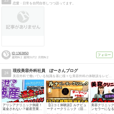
23
恋愛・日常を自問自答しつつ語ってます。
1363850
週間IN:
2
週間OUT:
2
月間IN:
2
現役美容外科社員 ぽーさんブログ
24
美容外科で働いている知識を基に様々な美容外科の体験談をレビューしています♪美容外科好きや、これから美容外科に行こうと思っている人は『後悔しない』『失敗しない』『お得な情報』をGETできるのでチェックしてもらえると嬉しいです^ ^
アリシアクリニック倒産！
【口コミ体験談】ルナビュ
美容クリニッ
返金されない？破産営業停
ーティークリニック（旧ノ
ンセラーにな
止で契約・予約はキャンセ
バス）まとめ
性は大丈夫？