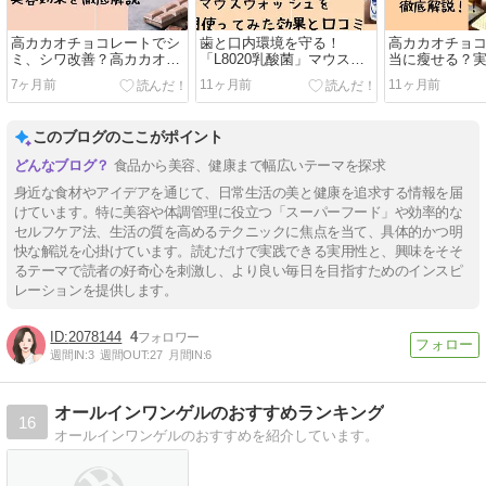
高カカオチョコレートでシ
歯と口内環境を守る！
高カカオチョ
ミ、シワ改善？高カカオチ
「L8020乳酸菌」マウスウ
当に瘦せる？
ョコレートの美容効果を徹
ォッシュを1ヶ月使ってみ
を徹底解説！
7ヶ月前
11ヶ月前
11ヶ月前
底解説
た効果と口コミ
このブログのここがポイント
食品から美容、健康まで幅広いテーマを探求
身近な食材やアイデアを通じて、日常生活の美と健康を追求する情報を届
けています。特に美容や体調管理に役立つ「スーパーフード」や効率的な
セルフケア法、生活の質を高めるテクニックに焦点を当て、具体的かつ明
快な解説を心掛けています。読むだけで実践できる実用性と、興味をそそ
るテーマで読者の好奇心を刺激し、より良い毎日を目指すためのインスピ
レーションを提供します。
2078144
4
週間IN:
3
週間OUT:
27
月間IN:
6
オールインワンゲルのおすすめランキング
16
オールインワンゲルのおすすめを紹介しています。