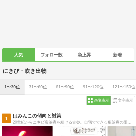
人気
フォロー数
急上昇
新着
にきび・吹き出物
1〜30位
31〜60位
61〜90位
91〜120位
121〜150位
画像表示
文字表示
はみんこの傾向と対策
1
20世紀からニキビ痕治療を続ける古参。自宅でできる痕治療の限界を探る者です。皮脂・老化対策にも着手。経過写真やイラストも垂れ流します。