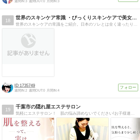
週間IN:
3
週間OUT:
0
月間IN:
3
世界のスキンケア常識 ・びっくりスキンケアで美女になろう。
18
世界のスキンケアの常識をご紹介。日本のソレとは全く違ったりします。
1735749
週間IN:
2
週間OUT:
0
月間IN:
4
千葉市の隠れ屋エステサロン
19
気軽にエステサロン！ 肌の悩み諦めないでください!お子様連れ.お仕事帰りに.