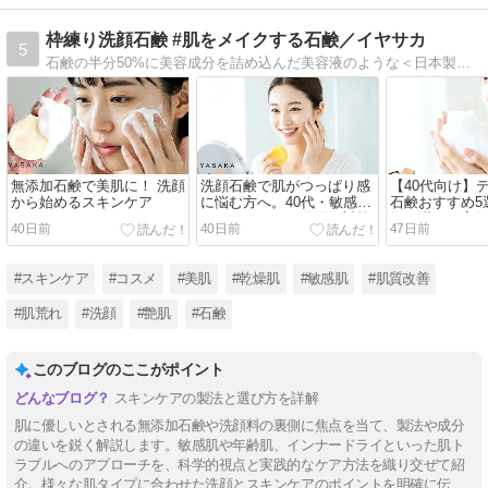
枠練り洗顔石鹸 #肌をメイクする石鹸／イヤサカ
5
石鹸の半分50%に美容成分を詰め込んだ美容液のような＜日本製＞枠練り洗顔石鹸『#肌をメイクする石鹸』 を販売するスキンケアブランド「IYASAKA（イヤサカ）」が発信するウエブマガジンでスキンケア／美容情報をお届けします。
無添加石鹸で美肌に！ 洗顔
洗顔石鹸で肌がつっぱり感
【40代向け】
から始めるスキンケア
に悩む方へ。40代・敏感肌
石鹸おすすめ5
のための正しい原因と対策
肌を満たす高
40日前
40日前
47日前
ルーティン
#スキンケア
#コスメ
#美肌
#乾燥肌
#敏感肌
#肌質改善
#肌荒れ
#洗顔
#艶肌
#石鹸
このブログのここがポイント
スキンケアの製法と選び方を詳解
肌に優しいとされる無添加石鹸や洗顔料の裏側に焦点を当て、製法や成分
の違いを鋭く解説します。敏感肌や年齢肌、インナードライといった肌ト
ラブルへのアプローチを、科学的視点と実践的なケア方法を織り交ぜて紹
介。様々な肌タイプに合わせた洗顔とスキンケアのポイントを明確に伝