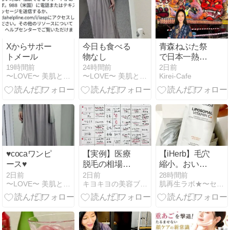
Xからサポー
今日も食べる
青森ねぶた祭
トメール
物なし
で日本一熱い
魂の祭りを感
19時間前
24時間前
2日前
〜LOVE〜 美肌と恋を求めて
〜LOVE〜 美肌と恋を求めて
Kirei-Cafe
じてきました
♥cocaワンピ
【実例】医療
【iHerb】毛穴
ース♥
脱毛の相場は
縮小。おいし
いくら？全
い液体ビタミ
2日前
2日前
28時間前
〜LOVE〜 美肌と恋を求めて
キヨキヨの美容ブログ
肌再生ラボ★〜セルフダーマペン情報など〜
身・VIO・髭
ンC！？効果
を部位別に徹
を狙うならコ
底解説！
レ。
【2026年最
新】