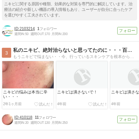
ニキビに関する原因や種類、効果的な対策を専門的に解説しています。治
療法の紹介や新しい機器の導入情報もあり、ユーザーが自分に合ったケア
を選びやすく工夫されています。
2103214
1
週間IN:
50
週間OUT:
170
月間IN:
200
私のニキビ、絶対治らないと思ってたのに・・・百香草モニターで
3
もうニキビで悩まない・・今、行っているスキンケアを根本から見直す！肌力を鍛えるためのスキンケアで、本当に綺麗になるを実感してください。百香草モニターは 1年無料でスキンケアが試せます。
ニキビの悩みは本当に辛
ニキビは潰さないで！
ニキビは潰さ
い・・・
2年1ヶ月前
4年前
4年前
410118
11
週間IN:
20
週間OUT:
130
月間IN:
250