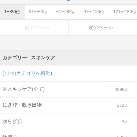
1〜30位
31〜60位
61〜90位
91〜120位
121〜150位
前のページ
次のページ
カテゴリー : スキンケア
(↑上のカテゴリへ移動)
※スキンケア(全て)
4095
にきび・吹き出物
271
ゆらぎ肌
4