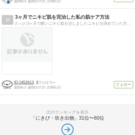
週間IN:
0
週間OUT:
10
月間IN:
10
3ヶ月でニキビ肌を完治した私の肌ケア方法
30
たった3ヶ月で酷いニキビ肌を治しましたニキビを諦めていた方にその方法を伝授します
1452613
2
週間IN:
0
週間OUT:
10
月間IN:
10
次のランキングを表示
「にきび・吹き出物」
31位〜60位