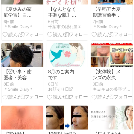
【夏休みの家
【なんとなく
【早稲アカ夏
庭学習】自由
不調な肌】を
期講習前半終
すぎる夫と、
やさしく整え
了】息子の頑
6日前
6日前
7日前
＊Smile Diary＊
千葉市の隠れ屋エステサロン
＊Smile Diary＊
逃げる娘との
る美容
張りに拍手！
知恵比べが始
母は8月の学
まった月曜日
習計画づくり
【習い事・歯
8月のご案内
【実体験】メ
医者・美容
です
ンズの永久脱
院・ラーメ
毛は本当に可
8日前
8日前
9日前
＊Smile Diary＊
お顔そり日記
キヨキヨの美容ブログ
ン】予定MAX
能なのか？医
の土曜日！最
療・ニード
後は川越で幸
ル・家庭用を
せチャージ
何年も使って
出した結論と
は