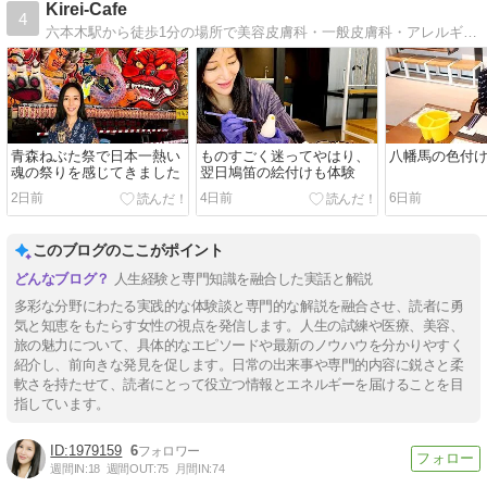
Kirei-Cafe
4
六本木駅から徒歩1分の場所で美容皮膚科・一般皮膚科・アレルギー科・保険診療してます。ニキビ痕の治療に力を入れてます。
青森ねぶた祭で日本一熱い
ものすごく迷ってやはり、
八幡馬の色付
魂の祭りを感じてきました
翌日鳩笛の絵付けも体験
2日前
4日前
6日前
このブログのここがポイント
人生経験と専門知識を融合した実話と解説
多彩な分野にわたる実践的な体験談と専門的な解説を融合させ、読者に勇
気と知恵をもたらす女性の視点を発信します。人生の試練や医療、美容、
旅の魅力について、具体的なエピソードや最新のノウハウを分かりやすく
紹介し、前向きな発見を促します。日常の出来事や専門的内容に鋭さと柔
軟さを持たせて、読者にとって役立つ情報とエネルギーを届けることを目
指しています。
1979159
6
週間IN:
18
週間OUT:
75
月間IN:
74