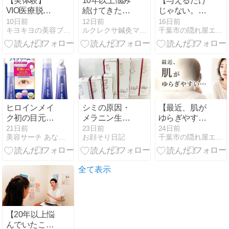
【実体験】
10年以上悩み
【与えるだけ
VIO医療脱毛
続けてきた大
じゃない。肌
何回でツルツ
人ニキビから
を整える時間
10日前
12日前
16日前
キヨキヨの美容ブログ
ルクレクサ鍼灸マッサージ院【静岡 美容鍼灸エステ】
千葉市の隠れ屋エステサロン
ルになる？リ
の解放【静岡
へ】
アルな経過と
市】
知っておきた
い真実とは？
ヒロインメイ
シミの原因・
【最近、肌が
ク初の目元美
メラニン生成
ゆらぎやす
容液「アイエ
を抑制する美
い…その原因
21日前
23日前
24日前
美容サーチ あなたのキレイをサポート
お顔そり日記
千葉市の隠れ屋エステサロン
ステクリー
白化粧水が入
は“与えす
ム」が8月10
荷しておりま
ぎ”かもしれま
日に発売
す！
せん
全て表示
【20年以上悩
んでいたこと