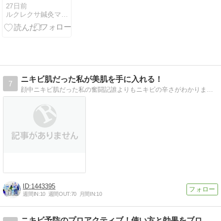
が解消され
27日前
ルクレクサ鍼灸マッサージ院【静岡 美容鍼灸エステ】
た】最新のお
客様の声(ルク
レクサ静岡)
ニキビ肌だった私が美肌を手に入れる！
7
顔中ニキビ肌だった私の奮闘記誰よりもニキビの辛さがわかります。１０年と長い期間戦って・・・
1443395
週間IN:
10
週間OUT:
70
月間IN:
10
ニキビ予防のプロアクティブ！使い方と効果をブログで