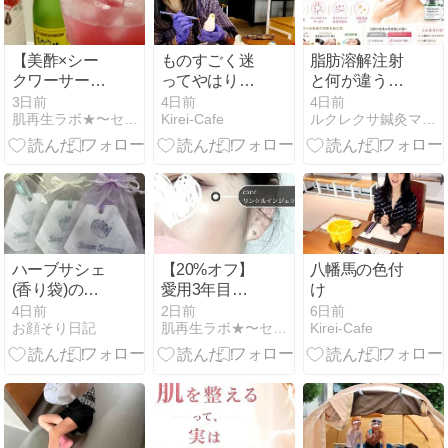
【美酢×シー
ものすごく迷
脂肪溶解注射
クワーサー】
ってやはり、
と何が違う？
最高のノンア
翌日鳩笛の絵
二重あごを撃
3日前
4日前
4日前
肌再生ラボ★〜セルフダーマペン情報など〜
Kirei-Cafe
ルクレクサ鍼灸マッサージ院【静岡 美容鍼灸エステ】
ルカクテル、
付けも体験
退、肌をたる
お家で格安で
ませない小顔
作れます
ケアの新常識
ハーブサシェ
【20%オフ】
八幡馬の色付
(香り袋)のお
愛用3年目で
け
土産ごさいま
50歳“刺す針美
4日前
2日前
6日前
お顔そり日記
肌再生ラボ★〜セルフダーマペン情報など〜
Kirei-Cafe
す♪
容液”ダーマペ
ン型リンクル
ケア