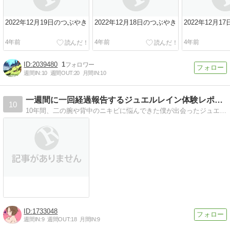
2022年12月19日のつぶやき
2022年12月18日のつぶやき
2022年12月1
4年前
4年前
4年前
2039480
1
週間IN:
10
週間OUT:
20
月間IN:
10
一週間に一回経過報告するジュエルレイン体験レポート
10
10年間、二の腕や背中のニキビに悩んできた僕が出会ったジュエルレインというクリーム。実際に購入して使ってみました！その経過を、リアルに報告していきます！
1733048
週間IN:
9
週間OUT:
18
月間IN:
9