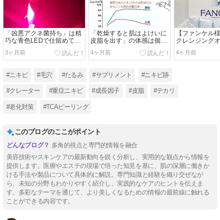
「凶悪アクネ菌持ち」は精
「乾燥すると肌はよけいに
【ファンケル
巧な青色LEDで仕留めてお
皮脂を出す」の体感は個人
クレンジング
く
差デカい
ーアル勉強会
3ヶ月前
4ヶ月前
4ヶ月前
た
#ニキビ
#毛穴
#たるみ
#サプリメント
#ニキビ跡
#クレーター
#重症ニキビ
#成長因子
#皮脂
#テカリ
#老化対策
#TCAピーリング
このブログのここがポイント
多角的視点と専門的情報を融合
美容技術やスキンケアの最新動向を鋭く分析し、実用的な観点から情報を
提供します。医療やエステの現場で培った知見を基に、肌の深層に働きか
ける手法や製品について具体的に解説。専門知識と経験を織り交ぜなが
ら、未知の分野もわかりやすく紹介し、実践的なケアのヒントを伝えま
す。多彩なテーマを通じて、より美しくなるための情報の最前線に触れる
ことができる内容です。