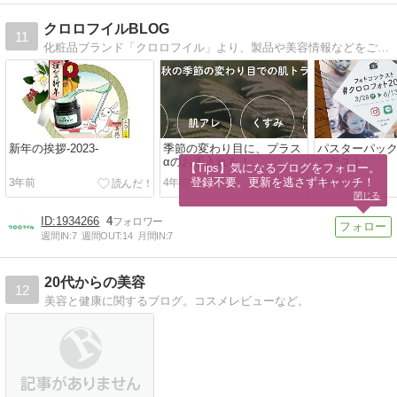
クロロフイルBLOG
11
化粧品ブランド「クロロフイル」より、製品や美容情報などをご紹介。ニキビケアからエイジングケアまでお任せください！
新年の挨拶-2023-
季節の変わり目に、プラス
パスターパッ
αのお手入れを！
ンテスト
【Tips】気になるブログをフォロー。

登録不要。更新を逃さずキャッチ！
3年前
4年前
4年前
閉じる
1934266
4
週間IN:
7
週間OUT:
14
月間IN:
7
20代からの美容
12
美容と健康に関するブログ。コスメレビューなど。