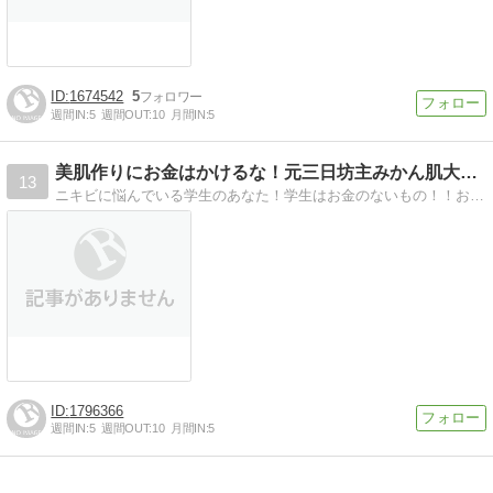
1674542
5
週間IN:
5
週間OUT:
10
月間IN:
5
美肌作りにお金はかけるな！元三日坊主みかん肌大学生が１日た…
13
ニキビに悩んでいる学生のあなた！学生はお金のないもの！！お金をかけずに綺麗な肌を手に入れたいと思いませんか？そんな方法をお教えします！これを見てさらさら美肌を…
1796366
週間IN:
5
週間OUT:
10
月間IN:
5