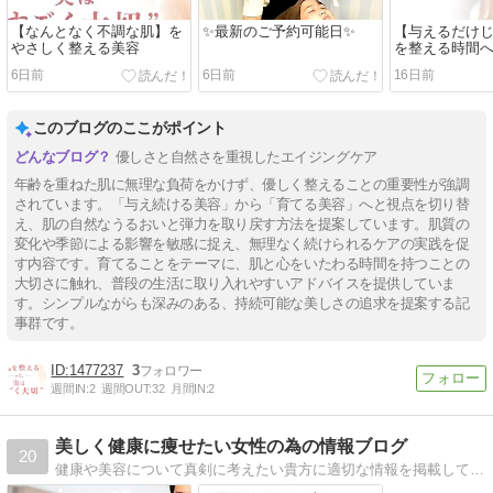
【なんとなく不調な肌】を
✨最新のご予約可能日✨
【与えるだけ
やさしく整える美容
を整える時間
6日前
6日前
16日前
このブログのここがポイント
優しさと自然さを重視したエイジングケア
年齢を重ねた肌に無理な負荷をかけず、優しく整えることの重要性が強調
されています。「与え続ける美容」から「育てる美容」へと視点を切り替
え、肌の自然なうるおいと弾力を取り戻す方法を提案しています。肌質の
変化や季節による影響を敏感に捉え、無理なく続けられるケアの実践を促
す内容です。育てることをテーマに、肌と心をいたわる時間を持つことの
大切さに触れ、普段の生活に取り入れやすいアドバイスを提供していま
す。シンプルながらも深みのある、持続可能な美しさの追求を提案する記
事群です。
1477237
3
週間IN:
2
週間OUT:
32
月間IN:
2
美しく健康に痩せたい女性の為の情報ブログ
20
健康や美容について真剣に考えたい貴方に適切な情報を掲載していくブログです。とてもためになる情報が盛りだくさんなので、読んでいただけたら嬉しいです。