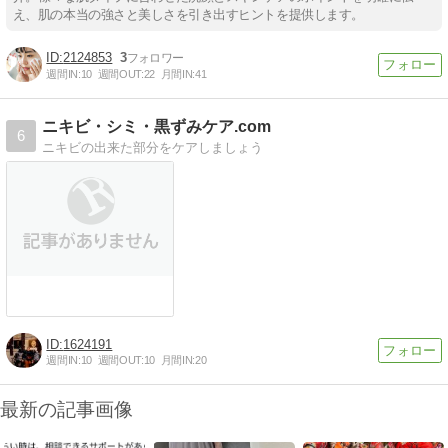
え、肌の本当の強さと美しさを引き出すヒントを提供します。
2124853
3
週間IN:
10
週間OUT:
22
月間IN:
41
ニキビ・シミ・黒ずみケア.com
6
ニキビの出来た部分をケアしましょう
1624191
週間IN:
10
週間OUT:
10
月間IN:
20
最新の記事画像