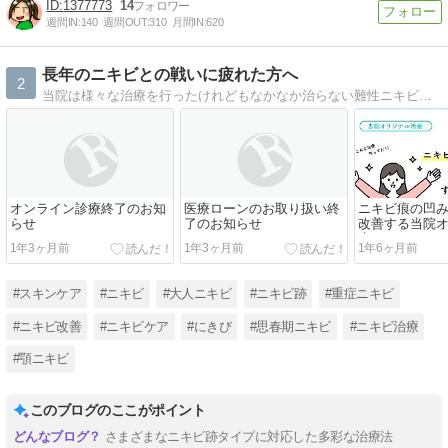
1377773
14
週間IN:
140
週間OUT:
310
月間IN:
620
長年のニキビとの戦いに疲れた方へ
2
当院は様々な治療を行ったけれどもなかなか治らない難性ニキビも、最新の治療と確かな経験をもとに対処いたします。このブログは、当院で治療を受けられた方の症例を紹介するものです。人生が変わった治療を体験した方々がここにいます。
オンライン診療終了のお知
医療ローンのお取り扱い終
ニキビ痕の凹
らせ
了のお知らせ
改善する当院
療！｜SR thera
1年3ヶ月前
1年3ヶ月前
1年6ヶ月前
#スキンケア
#ニキビ
#大人ニキビ
#ニキビ跡
#重症ニキビ
#ニキビ改善
#ニキビケア
#にきび
#思春期ニキビ
#ニキビ治療
#顎ニキビ
このブログのここがポイント
さまざまなニキビ跡タイプに対応した多彩な治療法