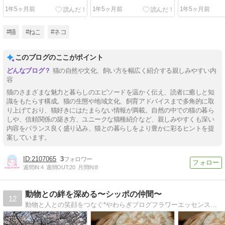
1年5ヶ月前
1年5ヶ月前
1年5ヶ月前
#猫
#ねこ
#ネコ
このブログのここがポイント
猫の自然や文化、飼い方を幅広く紹介する親しみやすい内
容
猫のさまざまな魅力と暮らしのエピソードを温かく伝え、読者に癒しと知
識をもたらす構成。猫の生態や地域文化、飼育アドバイスまで多角的に取
り上げており、猫好きにはたまらない情報が満載。自然の中での猫の暮ら
しや、信頼関係の築き方、ユニークな猫種紹介など、親しみやすくも深い
内容をバランス良く盛り込み、猫との暮らしをより豊かに彩るヒントを提
案しています。
2107065
3
週間IN:
4
週間OUT:
20
月間IN:
8
動物との絆を深める〜シッポの仲間〜
12
動物と人との笑顔をつなぐ*やわらぎブログフラワーエッセンス、ヒーリング＆動物からのメッセージ