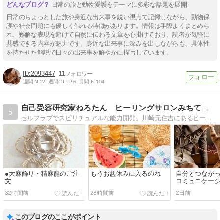
日常の旅と動物愛護をテーマに多彩な話題を展開
日常のちょっとした旅や身近な出来事を鋭い視点で記録しながら、動物保
護や社会問題にも優しく触れる特徴があります。情報は手際よくまとめら
れ、難解な表現を避けて自然に伝わる文章を心掛けており、読者が気軽に
共感できる内容が魅力です。身近な出来事に深みを出しながらも、具体性
を持たせた解説で日々の出来事を鮮やかに描写しています。
2093447
11
週間IN:
22
週間OUT:
96
月間IN:
104
自己受容研究家ねろたん ヒーリングサロンみちてらす
5
セルフラブでスピリチュアルな能力開発。川崎元住吉にあるヒーリングサロンみちてらすオーナー。自分がしあわせであることが、人にもどうぶつ達にもやさしい世界にいざなえ、かつスピリチュアルな能力も開発できる。
●大麻飾り・精麻龍のご注
もうお盆休みに入るのね
自分とつなが
文
コミュニケー
する
32時間前
28時間前
2日前
このブログのここがポイント