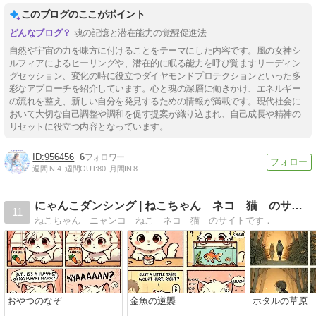
このブログのここがポイント
魂の記憶と潜在能力の覚醒促進法
自然や宇宙の力を味方に付けることをテーマにした内容です。風の女神シ
ルフィアによるヒーリングや、潜在的に眠る能力を呼び覚ますリーディン
グセッション、変化の時に役立つダイヤモンドプロテクションといった多
彩なアプローチを紹介しています。心と魂の深層に働きかけ、エネルギー
の流れを整え、新しい自分を発見するための情報が満載です。現代社会に
おいて大切な自己調整や調和を促す提案が織り込まれ、自己成長や精神の
リセットに役立つ内容となっています。
956456
6
週間IN:
4
週間OUT:
80
月間IN:
8
にゃんこダンシング | ねこちゃん ネコ 猫 のサイトです．
11
ねこちゃん ニャンコ ねこ ネコ 猫 のサイトです．
おやつのなぞ
金魚の逆襲
ホタルの草原