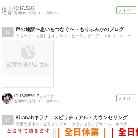
1715246
週間IN:
2
週間OUT:
8
月間IN:
2
声の通訳〜思いをつなぐ〜・もりふみかのブログ
16
人もペットも癒します。ペットヒーリング・アニマルコミュニケーション・ペットロス・天国からのメッセージ・体の声・リーディング【遠隔・対面(愛知県名古屋市)】ブログにはチャネリングメッセージ、動物の話、ヒーリングの話、日々のことを書いています
1826550
7
週間IN:
2
週間OUT:
0
月間IN:
2
Kiranahキラナ スピリチュアル・カウンセリング
17
大阪大東市のスピリチュアル・カウンセリングルーム「キラナ」霊視透視鑑定により、問題の根底を探り、根本的に問題を解決するお手伝いをさせて頂いております