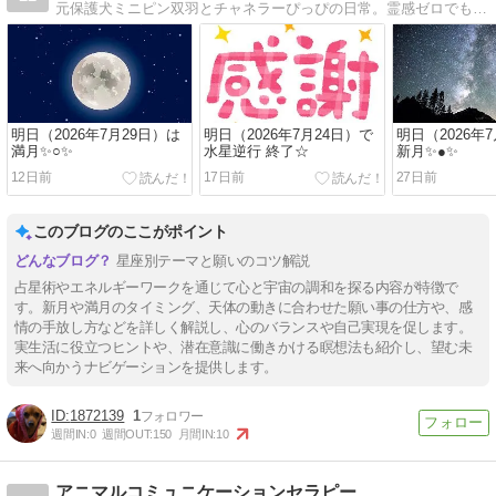
元保護犬ミニピン双羽とチャネラーぴっぴの日常。霊感ゼロでも動物から神様までお話しできるアニマルコミュニケーター＆チャネラー養成講座を開催中！
明日（2026年7月29日）は
明日（2026年7月24日）で
明日（2026年
満月✨○✨
水星逆行 終了☆
新月✨●✨
12日前
17日前
27日前
このブログのここがポイント
星座別テーマと願いのコツ解説
占星術やエネルギーワークを通じて心と宇宙の調和を探る内容が特徴で
す。新月や満月のタイミング、天体の動きに合わせた願い事の仕方や、感
情の手放し方などを詳しく解説し、心のバランスや自己実現を促します。
実生活に役立つヒントや、潜在意識に働きかける瞑想法も紹介し、望む未
来へ向かうナビゲーションを提供します。
1872139
1
週間IN:
0
週間OUT:
150
月間IN:
10
アニマルコミュニケーションセラピー