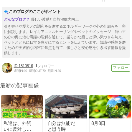
このブログのここがポイント
優しい波動と自然治癒力向上
引き寄せや愛犬との調和を促進するエネルギーワークや心の仕組みを丁寧
に解説します。レイキアニマルヒーリングやペットのメッセージ、飼い主
の心の奥に潜む意識の理解を通じて、柔らかな癒しと深い気づきを与え、
ペットとともに日常を豊かにするヒントを伝えています。知識や感性を磨
くための実践的な内容に焦点を当て、優しさと安心感を引き出す情報を提
供します。
1810816
1
週間IN:
10
週間OUT:
70
月間IN:
20
最新の記事画像
私達は、外飼
自分は無能だ
8月8日
いに反対して
と思う時