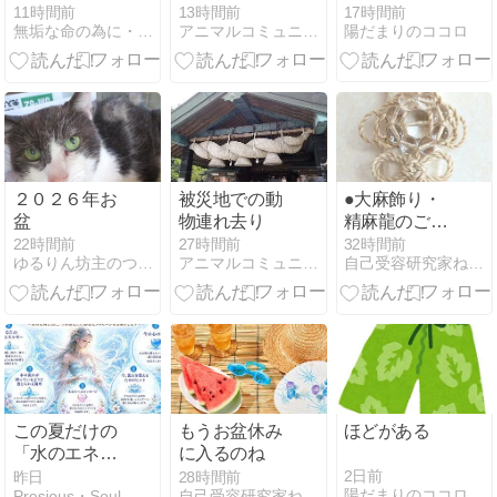
います❗️ ペッ
17時間前
11時間前
13時間前
陽だまりのココロ
無垢な命の為に・・・
アニマルコミュニケーション 動物さんと話します♪
ト里親会！ と
戦争 動ぶつ達
には罪はなか
った！
２０２６年お
被災地での動
●大麻飾り・
盆
物連れ去り
精麻龍のご注
文
22時間前
27時間前
32時間前
ゆるりん坊主のつぶやき
アニマルコミュニケーション 動物さんと話します♪
自己受容研究家ねろたん ヒーリングサロンみちてらす
この夏だけの
もうお盆休み
ほどがある
「水のエネル
に入るのね
ギーが映し出
2日前
昨日
28時間前
陽だまりのココロ
Presious・Soul 日常の奇跡〜光の足音〜
自己受容研究家ねろたん ヒーリングサロンみちてらす