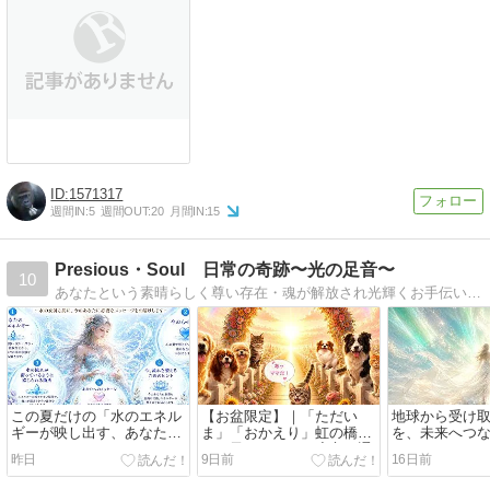
1571317
週間IN:
5
週間OUT:
20
月間IN:
15
Presious・Soul 日常の奇跡〜光の足音〜
10
あなたという素晴らしく尊い存在・魂が解放され光輝くお手伝いができればという想いをこめて。そして人と動物が幸せに共存できる世界になるように願いを込めて。
この夏だけの「水のエネル
【お盆限定】｜「ただい
地球から受け
ギーが映し出す、あなたへ
ま」「おかえり」虹の橋の
を、未来へつ
のメッセージ」
あの子と、もう一度心を通
8月のオンライ
昨日
9日前
16日前
わせる時間