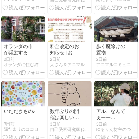
す、あなたへ
のメッセー
ジ」
オランダの市
料金改定のお
歩く魔除けの
が奨励する
知らせ | お散
置物
「街の緑化推
歩ペット
2日前
2日前
2日前
オランダに住む猫シャルルの日記
犬さん＆アニマルコミュニケーション
アニマルコミュニケーション 動物さんと話します♪
進」☆花壇作
ってみた
いただきもの♪
数年ぶりの開
アル、なんで
催は楽しいな
ぇーー
ぁ
ー！！！？？？
3日前
3日前
3日前
陽だまりのココロ
自己受容研究家ねろたん ヒーリングサロンみちてらす
ゆるりん坊主のつぶやき