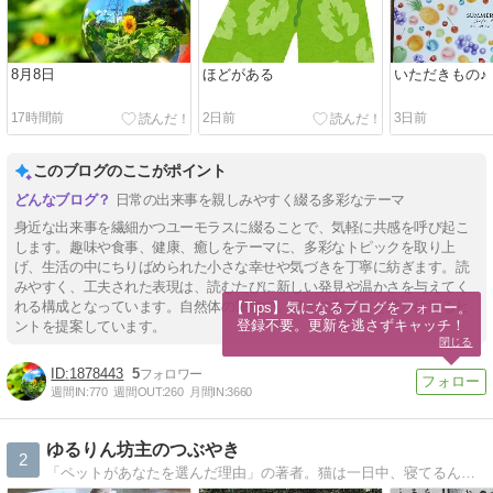
8月8日
ほどがある
いただきもの♪
17時間前
2日前
3日前
このブログのここがポイント
日常の出来事を親しみやすく綴る多彩なテーマ
身近な出来事を繊細かつユーモラスに綴ることで、気軽に共感を呼び起こ
します。趣味や食事、健康、癒しをテーマに、多彩なトピックを取り上
げ、生活の中にちりばめられた小さな幸せや気づきを丁寧に紡ぎます。読
みやすく、工夫された表現は、読むたびに新しい発見や温かさを与えてく
れる構成となっています。自然体の筆致で、日々の暮らしを豊かに彩るヒ
【Tips】気になるブログをフォロー。

登録不要。更新を逃さずキャッチ！
ントを提案しています。
閉じる
1878443
5
週間IN:
770
週間OUT:
260
月間IN:
3660
ゆるりん坊主のつぶやき
2
「ペットがあなたを選んだ理由」の著者。猫は一日中、寝てるんじゃなくて 瞑想しているそう…極意を伝授して欲しい…