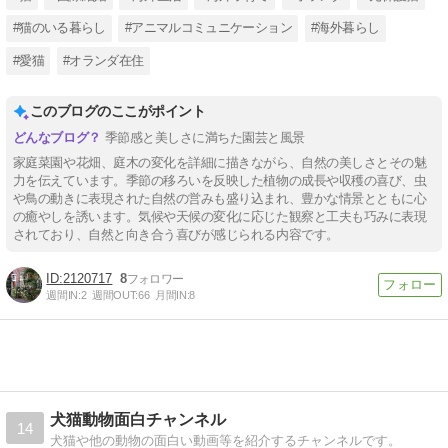
#猫のいる暮らし
#アニマルコミュニケーション
#海外暮らし
#愛猫
#オランダ在住
このブログのここがポイント
季節感と美しさに満ちた園芸と風景
家庭菜園や花畑、庭木の変化を詳細に描きながら、自然の美しさとその魅
力を伝えています。季節の移ろいを反映した植物の成長や収穫の喜び、虫
や鳥の動きに表現された自然の営みも盛り込まれ、豊かな情景とともに心
の癒やしを誘います。気候や天候の変化に応じた観察と工夫も巧みに表現
されており、自然と向き合う喜びが感じられる内容です。
2120717
8
週間IN:
2
週間OUT:
66
月間IN:
8
犬猫動物面白チャンネル
14
犬猫や他の動物の面白い動画等を紹介するチャンネルです。