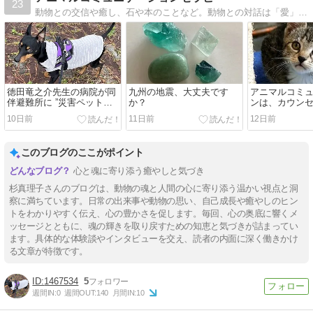
23
動物との交信や癒し、石や本のことなど。動物との対話は「愛」。自然と同調する感性を養い、純粋な自分へと戻る講座開催。
徳田竜之介先生の病院が同
九州の地震、大丈夫です
アニマルコミ
伴避難所に ”災害ペットの
か？
ンは、カウン
ために熊本から地震の現状
ービスだと思
10日前
11日前
12日前
をお伝えします”
このブログのここがポイント
心と魂に寄り添う癒やしと気づき
杉真理子さんのブログは、動物の魂と人間の心に寄り添う温かい視点と洞
察に満ちています。日常の出来事や動物の思い、自己成長や癒やしのヒン
トをわかりやすく伝え、心の豊かさを促します。毎回、心の奥底に響くメ
ッセージとともに、魂の輝きを取り戻すための知恵と気づきが詰まってい
ます。具体的な体験談やインタビューを交え、読者の内面に深く働きかけ
る文章が特徴です。
1467534
5
週間IN:
0
週間OUT:
140
月間IN:
10