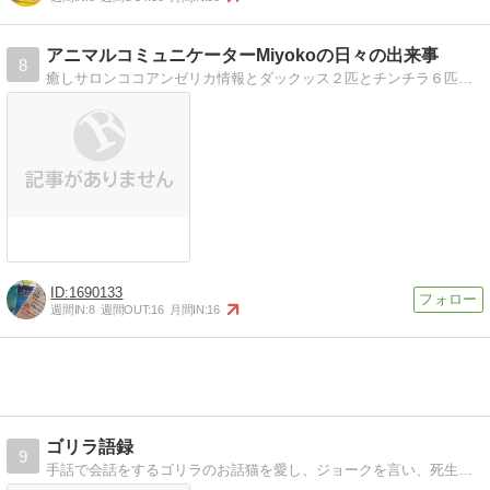
アニマルコミュニケーターMiyokoの日々の出来事
8
癒しサロンココアンゼリカ情報とダックッス２匹とチンチラ６匹たちの成長日記
1690133
週間IN:
8
週間OUT:
16
月間IN:
16
ゴリラ語録
9
手話で会話をするゴリラのお話猫を愛し、ジョークを言い、死生観を語る人間味のあるゴリラたちのエピソード