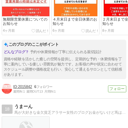
無期限営業休業についての
４月末日まで全日休業のお
２月末日まで
お知らせ
知らせ
知らせ
4ヶ月前
6ヶ月前
8ヶ月前
このブログのここがポイント
予約や休業情報が丁寧に伝えられる親切設計
資格や経験を活かした癒しの空間を提供し、定期的な予約・休業情報を丁
寧に案内している優しい雰囲気が魅力です。お客様の声や状況に合わせて
スケジュール調整や価格改定も行い、安心して通えるサロンとして信頼感
があります。
2015842
6
週間IN:
1
週間OUT:
13
月間IN:
1
うまーん
18
馬が大好きな金欠貧乏アラサー女性のブログお金がないけど馬は乗りたい、乗馬がしたい。そんなアラサー女性のブログです。