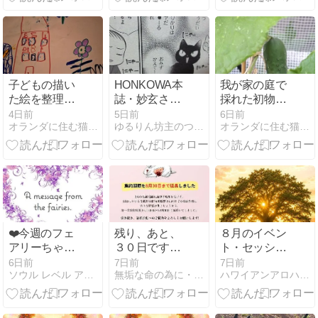
子どもの描い
HONKOWA本
我が家の庭で
た絵を整理す
誌・妙玄さん
採れた初物ガ
る横でくつろ
の不思議怪異
ーキン
4日前
5日前
6日前
オランダに住む猫シャルルの日記
ゆるりん坊主のつぶやき
オランダに住む猫シャルルの日記
ぐ愛猫 ショコ
記
ラ
❤️今週のフェ
残り、あと、
８月のイベン
アリーちゃん
３０日です！
ト・セッショ
のメッセージ
ＥＵは2013
ン日程のお知
6日前
7日前
7日前
ソウル レベル アニマル コミュニケーション
無垢な命の為に・・・
ハワイアンアロハタロット Y's香房 〜Lino Lani〜
（8月3日） #
年、 化粧品の
らせ
占い
動物実験の完
全禁止を実現