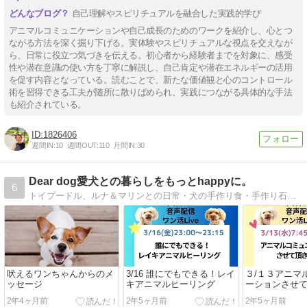
自己理解やスピリチュアルを融合した実践的学び
アニマルコミュニケーションや自己成長のためのワークを紹介し、心とつ
ながる方法を深く掘り下げる。実体験やスピリチュアルな視点を交えなが
ら、日常に役立つ気づきを伝える。初心者から経験者までを対象に、感受
性や潜在意識の使い方を丁寧に解説し、自己肯定や潜在エネルギーの活用
を促す内容となっている。読むことで、新たな価値観と心のコントロール
術を習得できる工夫が随所に散りばめられ、実践につながる具体的な手法
も紹介されている。
1826406
週間IN:
10
週間OUT:
110
月間IN:
30
Dear dog愛犬との暮らしをもっとhappyに。
6
トイプードル、ルナ＆マリンとの日常・犬の手作り食・手作り石鹸・ペットマッサージ・ヨガ等色々・・・。アニマルコミュニケーターＬＵＮＡママのブログ
吠えるワンちゃんからのメ
3/16 誰にでもできる！レイ
３/１３アニマ
ッセージ
キアニマルヒーリング
ーションさせ
2年4ヶ月前
2年5ヶ月前
2年5ヶ月前