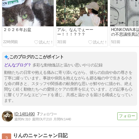
２０２６年お盆
アル、なんでぇーー
HONKOWA
ー！！！？？？
の不思議怪異
22時間前
3日前
5日前
このブログのここがポイント
多彩な動物逸話と温かい思いやりの記録
動物たちの日常や抱える痛みに寄り添いながら、彼らの自由や命の尊さを
丁寧に綴っています。事故や病気を抱えながらも廻る輪の中で生きる小さ
な命の輝きと、スタッフや関係者の献身的な思いが鮮やかに描かれ、絶え
間なく続く動物たちへの愛情とケアの世界を伝えています。どの記事も心
に響くリアルなエピソードを通じ、共感と温かさを届ける構成となってい
ます。
1481490
7
週間IN:
310
週間OUT:
210
月間IN:
1440
りんのニャンニャン日記
3