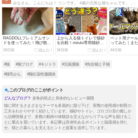
みなさん、こんにちは！ リンです。 4歳の元気な猫ちゃんです。 私のブログでは、日常の出来事やおもしろエピソード、猫のライフスタイルなど、にゃんにゃんな内容をお届けします。 一緒に楽しい時間を過ごしましょう！
RAGDOLLプレミアムサン
上から入る猫トイレで猫砂
ペット用クー
ドを使ってみた！飛び散り
を比較！miruto専用猫砂と
ってみた｜ま
や固まり具合を正直レビュ
Zutto Nyanを使ってみた
が変わった夏
19日前
34日前
44日前
ー
#猫
#猫ブログ
#キジトラ
#元保護猫
#先住猫と子猫
#猫乳がん
#猫伝染性腹膜炎
このブログのここがポイント
多角的視点と具体的なレビュー展開
猫に関するさまざまなテーマを多面的に掘り下げ、実際の使用感や飼育の
工夫をわかりやすく紹介しています。猫砂やトイレ、ゴロゴロ音の癒しか
ら治療情報まで、多数の動画や体験談を交えながらリアルな声を届けるこ
とに重点を置いています。各記事は具体性あるポイントと臨場感を持た
せ、猫との暮らしを支えるヒントと提案を追求しています。