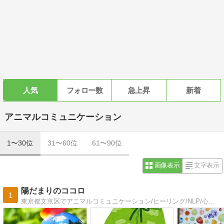
人気
フォロー数
急上昇
新着
アニマルコミュニケーション
1〜30位
31〜60位
61〜90位
画像表示
文字表示
陽だまりのココロ
1
東京都文京区でアニマルコミュニケーション/ヒーリング/NLP/心理学/タロー・デ・パリのセッションを提供、高齢犬猫介護記録や同居猫との日常など