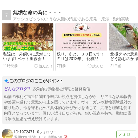
無垢な命の為に・・・
7
アウシュビッツのような人類の汚点である原発・原爆・動物実験は この世からなくなればいい！
私達は、外飼いに反対して
残り、あと、３０日です！
北極グマの悲
います❗️ ペット里親会！ と
ＥＵは2013年、 化粧品の
どう詠むのか 
戦争 動ぶつ達には罪はなか
動物実験の完全禁止を実現
護会 と ワン
11時間前
7日前
21日前
った！
しました。
いは虐待です！
会
このブログのここがポイント
多角的な動物福祉情報と啓発発信
動物の権利や福祉に関する幅広い視点を提供しながら、リアルな活動報告
や啓蒙を通じて意識の向上を図っています。ヴィーガンや動物実験反対の
取り組み、命を守るための具体的な呼びかけを通じて、共感と理解を促す
内容となっています。優しい語り口ながらも、鋭い視点を持ち、動物に寄
り添う意思を伝え続けています。
1972471
6
週間IN:
8
週間OUT:
58
月間IN:
50