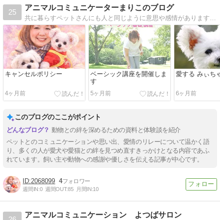
アニマルコミュニケーターまりこのブログ
25
共に暮らすペットさんにも人と同じように意思や感情があります。ペットさんの気持ちが知れたら、そして保護者様の気持ちを伝えられたらもっと幸せな毎日になるかもしれません。ペットさんと保護者様のオブザーバーとしてお手伝いさせていただきます。
キャンセルポリシー
ベーシック講座を開催しま
愛する みぃち
す
4ヶ月前
5ヶ月前
6ヶ月前
このブログのここがポイント
動物との絆を深めるための資料と体験談を紹介
ペットとのコミュニケーションや思い出、愛情のリレーについて温かく語
り、多くの人が愛犬や愛猫との絆を見つめ直すきっかけとなる内容であふ
れています。飼い主や動物への感謝や優しさを伝える記事が中心です。
2068099
4
週間IN:
0
週間OUT:
85
月間IN:
10
アニマルコミュニケーション よつばサロン
26