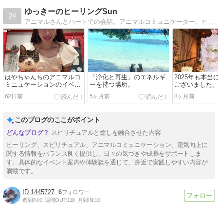
ゆっきーのヒーリングSun
24
アニマルさんとハートでの会話。アニマルコミュニケーター、ヒーラーのゆっきーです。
はやちゃんちのアニマルコ
「浄化と再生」のエネルギ
2025年も本
ミニュケーションのイベン
ーを持つ場所。
ございました
ト
62日前
5ヶ月前
8ヶ月前
このブログのここがポイント
スピリチュアルと癒しを融合させた内容
ヒーリング、スピリチュアル、アニマルコミュニケーション、運気向上に
関する情報をバランス良く提供し、日々の気づきや成長をサポートしま
す。具体的なイベント案内や体験談を通じて、身近で実践しやすい内容が
満載です。
1445727
6
週間IN:
0
週間OUT:
110
月間IN:
10