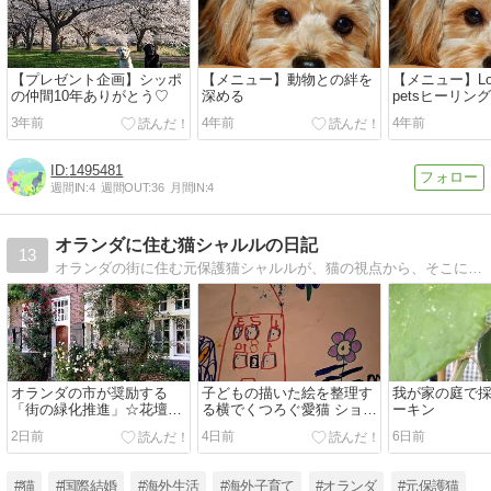
【プレゼント企画】シッポ
【メニュー】動物との絆を
【メニュー】Love 
の仲間10年ありがとう♡
深める
petsヒーリン
のメッセージ
3年前
4年前
4年前
1495481
週間IN:
4
週間OUT:
36
月間IN:
4
オランダに住む猫シャルルの日記
13
オランダの街に住む元保護猫シャルルが、猫の視点から、そこに住む環境や人、生活や文化を紹介します。オランダのアニマルコミュニケーションの情報も時折UPします！
オランダの市が奨励する
子どもの描いた絵を整理す
我が家の庭で
「街の緑化推進」☆花壇作
る横でくつろぐ愛猫 ショコ
ーキン
ってみた
ラ
2日前
4日前
6日前
#猫
#国際結婚
#海外生活
#海外子育て
#オランダ
#元保護猫