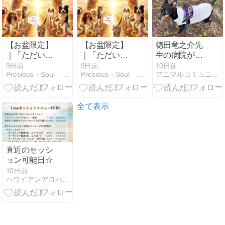
しました。
【お盆限定】
【お盆限定】
徳田竜之介先
｜「ただい
｜「ただい
生の病院が同
ま」「おかえ
ま」「おかえ
伴避難所に
9日前
9日前
10日前
Presious・Soul 日常の奇跡〜光の足音〜
Presious・Soul 日常の奇跡〜光の足音〜
アニマルコミュニケーションセラピー
り」虹の橋の
り」虹の橋の
”災害ペットの
あの子と、も
あの子と、も
ために熊本か
う一度心を通
う一度心を通
ら地震の現状
わせる時間
わせる時間
をお伝えしま
全て表示
す”
直近のセッシ
ョン可能日☆
10日前
ハワイアンアロハタロット Y's香房 〜Lino Lani〜