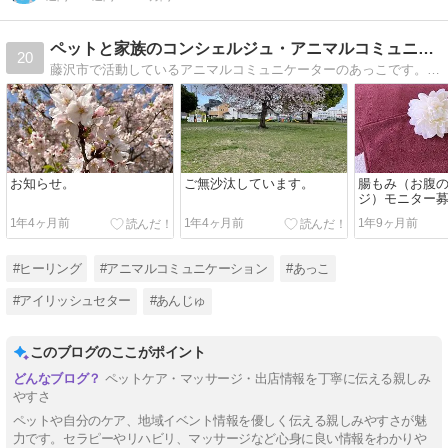
ペットと家族のコンシェルジュ・アニマルコミュニケーターあっこ
20
藤沢市で活動しているアニマルコミュニケーターのあっこです。ペットちゃんと家族のみなさんがもっと幸せになれますように・・・ヒーリングサロンannie+はスピリチュアルとリアルどちらも大切にお伝えさせていただきます。
お知らせ。
ご無沙汰しています。
腸もみ（お腹
ジ）モニター
す。
1年4ヶ月前
1年4ヶ月前
1年9ヶ月前
#ヒーリング
#アニマルコミュニケーション
#あっこ
#アイリッシュセター
#あんじゅ
このブログのここがポイント
ペットケア・マッサージ・出店情報を丁寧に伝える親しみ
やすさ
ペットや自分のケア、地域イベント情報を優しく伝える親しみやすさが魅
力です。セラピーやリハビリ、マッサージなど心身に良い情報をわかりや