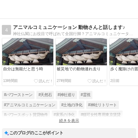
アニマルコミュニケーション 動物さんと話します♪
4
神社仏閣にお役目で呼ばれて全国行脚？アニマルコミュニケーターなのに？と思いながらも継続中。 芳野木蓮があなたのペットさんと会話します。
自分は無能だと思う時
被災地での動物連れ去り
歩く魔除けの
13時間前
27時間前
2日前
#パワーストーン
#天然石
#神社巡り
#霊視
#アニマルコミュニケーション
#土地の浄化
#神社リトリート
#パワースポット賃貸物件
#家系の浄化
#猫可女性専用東京賃貸
続きを表示
#猫のみ飼育可東京賃貸物件
このブログのここがポイント