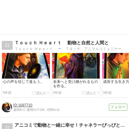
Ｔｏｕｃｈ Ｈｅａｒｔ 動物と自然と人間と
21
Ｔｏｕｃｈ Ｈｅａｒｔ 〜 Ｔタッチ、アニマルコミュニケーション、フラワーエッセンス、ハーブやヒーリングを取り入れて動物たちと一緒に幸せな毎日を〜
心の声を信じて進もう。
未来へと受け継がれるもの
成長する生き
を作る。
5年前
5年前
5年前
1697710
週間IN:
0
週間OUT:
260
月間IN:
10
アニコミで動物と一緒に幸せ！チャネラーぴっぴとミニピン双羽
22