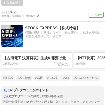
1709721
週間IN:
0
週間OUT:
6
月間IN:
4
25
STOCK EXPRESS【株式特急】
経済の動向を見極めながら、株を研究し、株主の皆様に
考察をお届けしていきます!!
【古河電工 決算発表】生成AI需要で最高益更新へ！純利益予想を1050億円に上方修正、光・データセンター関連が急拡大
1時間20分前
3時間前
#米国株
#株式投資
#為替
#日本株
#株研
#STOCKEXPRESS
このブログのここがポイント
市場の動向と株主戦略を深堀
投資や企業戦略の微妙な変化を鋭く切り取ります。キオクシアやフジクラ