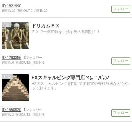
1821990
週間IN:
10
週間OUT:
0
月間IN:
20
9
ドリカムＦＸ
ＦＸで一発逆転を目指す男の奮闘記！！
1263386
2
週間IN:
6
週間OUT:
6
月間IN:
6
10
FXスキャルピング専門店ヾ(｡｀Д´｡)ﾉ
FXのスキャルピング専門店です教室や有料放送などもや
っております。
1550920
1
週間IN:
3
週間OUT:
3
月間IN:
6