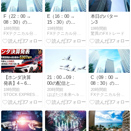
F（22：00 →
E（16：00 →
本日のパター
08：30）の結
15：30）の結
ン3
果！！byドル
果！！byドル
18時間前
19時間前
19時間前
FXテクニカル分析で最高の人生！byドル
FXテクニカル分析で最高の人生！byドル
驚異のFXトレード
【ホンダ決算
21：00→09：
C（09：00 →
発表】4～6月
00の配信と前
08：30）の結
期営業益は過
営業日の21：
果！！byドル
19時間前
20時間前
20時間前
STOCK EXPRESS【株式特急】
はばたけ未来へｂｙ為替
FXテクニカル分析で最高の人生！byドル
去最高の5307
00→09：00の
億円 通期予想
結果
を上方修正、
二輪の高収益
と円安が追い
風