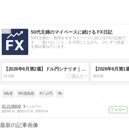
6
50代主婦のマイペースに続ける FX日記
50代主婦が、無理をせずマイペースに続けるFXの記録で
す。「負けないこと」を大切にしながら、少しずつ収益
を積み重ねています。
【2026年6月第2週】ドル円シナリオ｜上昇トレンド継続か、それとも160円台定着が試される一週間
61日前
68日前
#為替
#外国為替
#ドル円
#fx
2138939
3
週間IN:
10
週間OUT:
16
月間IN:
44
最新の記事画像