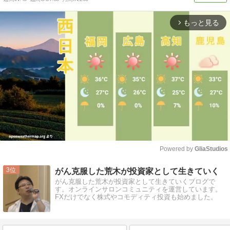
もっと見る
arrow_forward_ios
Powered by 
GliaStudios
Mute
3
がん克服した荒木が投資家として生きていく
がん克服した荒木が投資家として生きていくブログで
す。オンラインサロンコミュニティを運営しています。
FXだけでなく株式やコモディティ投資も始めました。