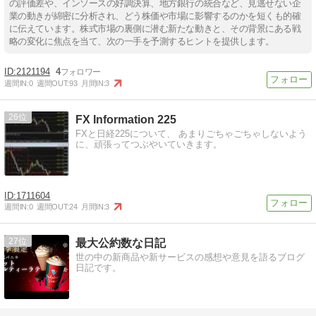
の評価差や、インソースの好調決算、地方銀行の統合など、見逃せない企
業の動きが綿密に分析され、どう株価や市場に影響するのかを短くも的確
に伝えています。株式市場の裏側に潜む新たな動きと、その背景にある戦
略の変化に焦点を当て、次の一手を予測するヒントを提供します。
2121194
4
週間IN:
0
週間OUT:
93
月間IN:
3
26
FX Information 225
FXと日経225について、 あまりごちゃごちゃしないよう
に、頑張ってつぶやいていきます。
1711604
週間IN:
0
週間OUT:
24
月間IN:
3
27
最大公約数な日記
世の中の新商品や新サービスの感想や意見を語るブログ
日記です。