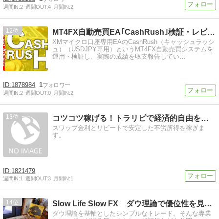
週間IN:
2
週間OUT:
4
月間IN:
2
12
MT4FX自動売買EA｢CashRush｣検証・レビュー・…
XMマイクロ口座専用EAのCashRush（キャッシュラッシ
ュ）（USDJPY専用）というMT4FX自動売買システムを
運用・検証し、実際の成績を収支報告してい…
1878984
1
週間IN:
2
週間OUT:
0
月間IN:
2
13
コツコツ稼げる！トラリピで経済的自由を勝ちとる方法
スワップ金利とリピートで安定した不労所得を稼ぎま
す。
1821479
週間IN:
1
週間OUT:
3
月間IN:
1
14
Slow Life Slow FX ダウ理論で優位性を見出す
ダウ理論を基軸としたシンプルなトレード。そんな専業