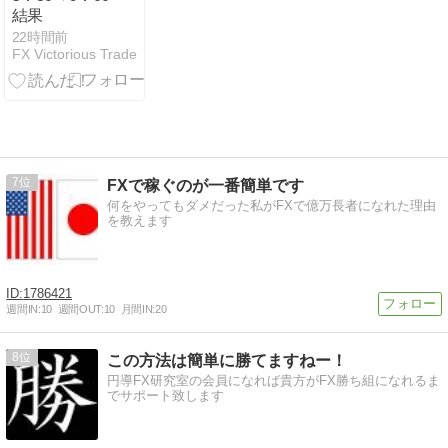
結果
22時間前
FX Victorious Trade
7
FXで稼ぐのが一番簡単です
何をやってもダメだった私がFXで億万長者になれた理由
を教えます
1786421
週間IN:
10
週間OUT:
10
月間IN:
20
8
この方法は簡単に勝てますねー！
円導FX研究室の会員になれば貴方がFX勝ち組になれるま
でサポート致します