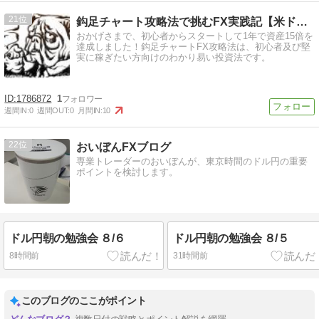
21
鈎足チャート攻略法で挑むFX実践記【米ドル/円専門投資法】
おかげさまで、初心者からスタートして1年で資産15倍を
達成しました！鈎足チャートFX攻略法は、初心者及び堅
実に稼ぎたい方向けのわかり易い投資法です。
1786872
1
週間IN:
0
週間OUT:
0
月間IN:
10
22
おいぼんFXブログ
専業トレーダーのおいぼんが、東京時間のドル円の重要
ポイントを検討します。
ドル円朝の勉強会 ８/６
ドル円朝の勉強会 ８/５
8時間前
31時間前
このブログのここがポイント