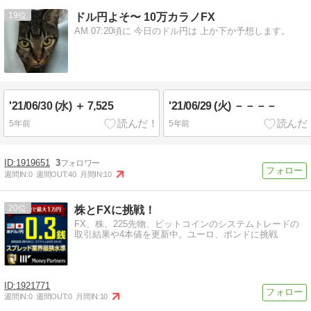
19
ドル円よそ〜 10万カラノFX
AM 07:20頃に 今日のドル円は 上か下か予想します。
'21/06/30 (水) ＋ 7,525
'21/06/29 (火) －－－－
5年前
5年前
1919651
3
週間IN:
0
週間OUT:
40
月間IN:
10
20
株とFXに挑戦！
FX、株、225先物、ビットコインのシステムトレードの
取引結果や4本値を更新中。ユーロ、ポンドに挑戦
1921771
週間IN:
0
週間OUT:
0
月間IN:
10