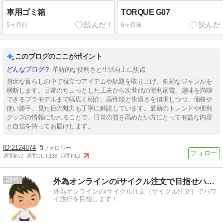
車用ゴミ箱
TORQUE G07
5ヶ月前
6ヶ月前
このブログのここがポイント
革新的な便利さと生活向上に焦点
身近な暮らしの中で役立つアイテムや話題を取り上げ、多彩なジャンルを
横断します。日常のちょっとした工夫から次世代の便利家電、趣味を満喫
できるプラモデルまで幅広く紹介。高性能と快適さを追求しつつ、価格や
使い勝手、見た目の魅力も丁寧に解説しています。最新のトレンドや便利
グッズの情報に触れることで、日常の質を高めたい方にとって有益な内容
と自信を持ってお届けします。
2124874
5
週間IN:
0
週間OUT:
138
月間IN:
2
28
外為オンラインのiサイクル注文で目指せハワイ旅行
外為オンラインのiサイクル注文（サイクル注文）でハワ
イ旅行を目指します！