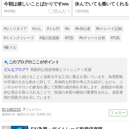
今朝は嬉しいことばかりですww
9時間前
12時間前
#セミリタイア
#がん
#ドル円
#fx
#fx初心者
#fxトレード記録
#スイングトレード
#個人投資家
#円安
#fxチャート分析
#円高
#豪ドル
このブログのここがポイント
実践的な投資情報とコミュニティ支援
投資を長く続けることと資産を守る工夫に重点を置いています。為替変動
や市場の大きな動きに対して、具体的な対策や考え方を紹介しながら、コ
ンサルやサロンの参加を通じて実際の成功例を共有します。経験談や長期
的な視点を取り入れることで、投資の本質や継続の重要性を伝え、資産運
用の実践方法を示しています。
1492215
7
週間IN:
44
週間OUT:
216
月間IN:
192
4