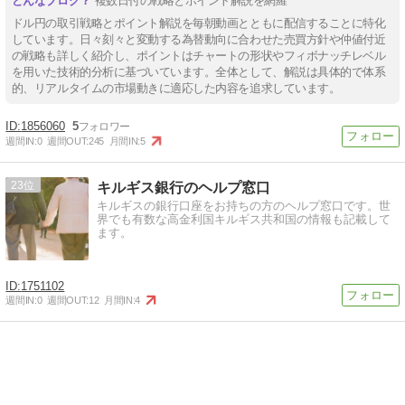
複数日付の戦略とポイント解説を網羅
ドル円の取引戦略とポイント解説を毎朝動画とともに配信することに特化
しています。日々刻々と変動する為替動向に合わせた売買方針や仲値付近
の戦略も詳しく紹介し、ポイントはチャートの形状やフィボナッチレベル
を用いた技術的分析に基づいています。全体として、解説は具体的で体系
的、リアルタイムの市場動きに適応した内容を追求しています。
1856060
5
週間IN:
0
週間OUT:
245
月間IN:
5
23
キルギス銀行のヘルプ窓口
キルギスの銀行口座をお持ちの方のヘルプ窓口です。世
界でも有数な高金利国キルギス共和国の情報も記載して
ます。
1751102
週間IN:
0
週間OUT:
12
月間IN:
4