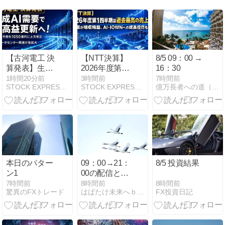
【古河電工 決
【NTT決算】
8/5 09：00 →
算発表】生成
2026年度第1
16：30
AI需要で最高
四半期は過去
1時間20分前
3時間前
7時間前
STOCK EXPRESS【株式特急】
STOCK EXPRESS【株式特急】
億万長者への道（FX）
益更新へ！純
最高の売上
利益予想を
高！全事業が
1050億円に上
増収増益、
方修正、光・
AI・IOWNへ
データセンタ
の成長投資も
ー関連が急拡
加速
大
本日のパター
09：00→21：
8/5 投資結果
ン1
00の配信と前
営業日の09：
8時間前
7時間前
8時間前
FX投資日記
驚異のFXトレード
はばたけ未来へｂｙ為替
00→21：00の
結果