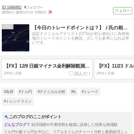
1686882
4
週間IN:
0
週間OUT:
14
月間IN:
2
29
【今日のトレードポイントは？】Ｊ氏の相場塾
認定テクニカルアナリスト(CFTe)が初心者向けに為替相
場のトレードポイントを解説。少しでも参考になれば幸
いです。
【FX】12/9 日銀マイナス金利解除観測で急落。来週は？
2年8ヶ月前
2年9ヶ月前
#為替
#ドル円
#テクニカル分析
#fx
#トレード
#トレンドライン
このブログのここがポイント
経済指標や中東情勢を敏感に反映した特異な相場観
ドル円や豪ドル円を中心に、リアルタイムのチャート分析と最新経済ニュ