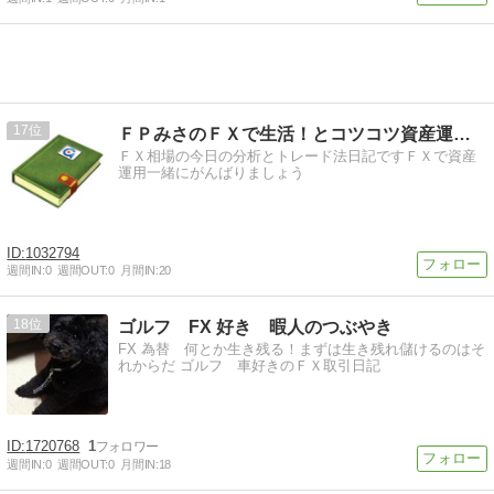
17
ＦＰみさのＦＸで生活！とコツコツ資産運用計画
ＦＸ相場の今日の分析とトレード法日記ですＦＸで資産
運用一緒にがんばりましょう
1032794
週間IN:
0
週間OUT:
0
月間IN:
20
18
ゴルフ FX 好き 暇人のつぶやき
FX 為替 何とか生き残る！まずは生き残れ儲けるのはそ
れからだ ゴルフ 車好きのＦＸ取引日記
1720768
1
週間IN:
0
週間OUT:
0
月間IN:
18