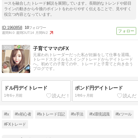
ースを融合したトレード解説を展開しています。長期的なトレンドや節目
ラインの動きから今後のポイントをわかりやすく伝えることで、見やすく
役立つ内容となっています。
1960858
10
週間IN:
0
週間OUT:
14
月間IN:
2
30
子育てママのFX
元雇われトレーダーだった私が妊娠をして仕事を退職。
トレードスタイルもスイングトレードからデイトレード
へ。初めての子育ての中、トレードと子育てと向き合う
ブログです。
ドル円デイトレード
ポンド円デイトレード
1年6ヶ月前
1年6ヶ月前
#fx
#fx初心者
#fxトレード日記
#fx手法
#fx環境認識
#fxツール
#FXトレード