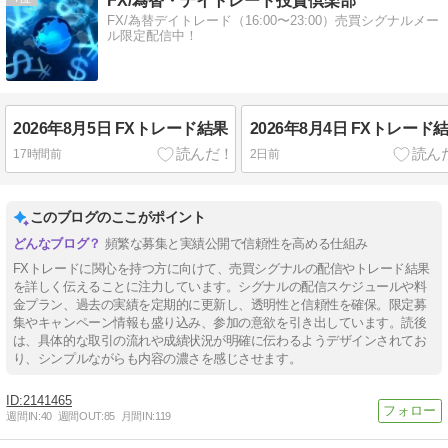
FX/為替・デイトレード投資倶楽部
FX/為替デイトレード（16:00〜23:00）売買シグナルメー
ル限定配信中！
2026年8月5日 FXトレード結果
2026年8月4日 FXトレード
17時間前
2日前
このブログのここがポイント
頻繁な募集と実績公開で信頼性を高める仕組み
FXトレードに関心を持つ方に向けて、売買シグナルの配信やトレード結果
を詳しく伝えることに注力しています。シグナルの配信スケジュールや料
金プラン、過去の実績を定期的に更新し、透明性と信頼性を確保。限定募
集やキャンペーン情報も盛り込み、参加の意欲を引き出しています。読後
は、具体的な取引の流れや成績状況が明確に伝わるようデザインされてお
り、シンプルながらも内容の濃さを感じさせます。
2141465
週間IN:
40
週間OUT:
85
月間IN:
119