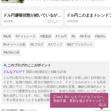
中。NISAもやってます。
ドル円膠着状態が続いているが…
ドル円このままトレンド
9時間前
32時間前
#為替
#デイトレード
#看護師
#ドル円
#fx
#fx手法
#海外fx
#fxチャート分析
#fxブログ
#スワップ
#南アフリカランド
#海外fx口座
このブログのここがポイント
最新の相場状況と戦略を詳述
ドル円の取引を中心に相場の動きとその背景を鋭く分析し続ける特徴があ
ります。短期の地合い変化や地政学リスク、テクニカルのポイントを具体
的に掘り下げ、プロの視点から実践的な戦略を提案。繊細な相場読みとタ
イミングの重要性を伝える内容が多く、多様な局面に対応したリアルな情
報を追求しています。特に、相場の急激な動きや心理の揺れを捉え、次の
【Tips】気になるブログをフォロー。

一手を導き出そうとする姿勢が際立っています。
登録不要。更新を逃さずキャッチ！
閉じる
1529567
49