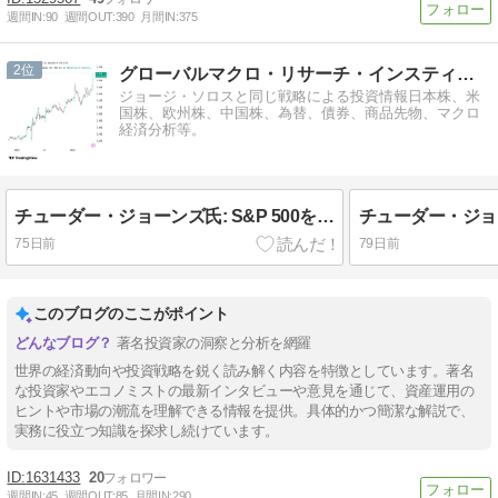
週間IN:
90
週間OUT:
390
月間IN:
375
2
グローバルマクロ・リサーチ・インスティテュート
ジョージ・ソロスと同じ戦略による投資情報日本株、米
国株、欧州株、中国株、為替、債券、商品先物、マクロ
経済分析等。
チューダー・ジョーンズ氏: S&P 500を今の株価水準で買うと10年後リターンはマイナスになる
75日前
79日前
このブログのここがポイント
著名投資家の洞察と分析を網羅
世界の経済動向や投資戦略を鋭く読み解く内容を特徴としています。著名
な投資家やエコノミストの最新インタビューや意見を通じて、資産運用の
ヒントや市場の潮流を理解できる情報を提供。具体的かつ簡潔な解説で、
実務に役立つ知識を探求し続けています。
1631433
20
週間IN:
45
週間OUT:
85
月間IN:
290