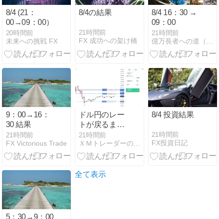
8/4 (21：
8/4の結果
8/4 16：30 →
00→09：00）
09：00
21時間前
20時間前
21時間前
FX 成功への架け橋
未来への挑戦 FX
億万長者への道（FX）
9：00→16：
ドル円のレー
8/4 投資結果
30 結果
トが戻るまで
耐える
21時間前
21時間前
21時間前
FX投資日記
FX Victorious Trade
ＸＭトレーダーの海外ＦＸブログ
全て表示
5：30→9：00