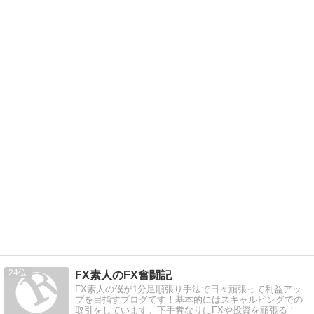
24
FX素人のFX奮闘記
FX素人の僕が1分足順張り手法で日々頑張って利益アッ
プを目指すブログです！基本的にはスキャルピングでの
取引をしています。下手糞なりにFXや投資を頑張る！