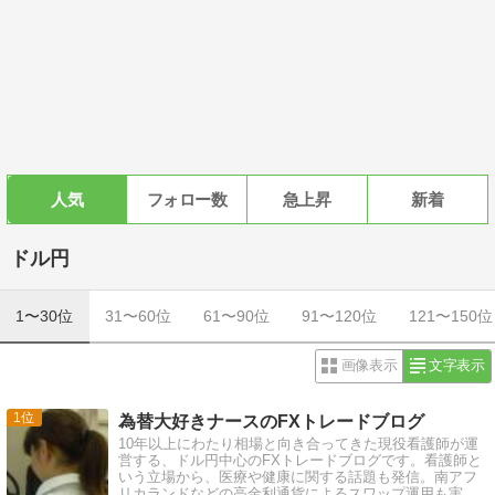
人気
フォロー数
急上昇
新着
ドル円
1〜30位
31〜60位
61〜90位
91〜120位
121〜150位
画像表示
文字表示
1
為替大好きナースのFXトレードブログ
10年以上にわたり相場と向き合ってきた現役看護師が運
営する、ドル円中心のFXトレードブログです。看護師と
いう立場から、医療や健康に関する話題も発信。南アフ
リカランドなどの高金利通貨によるスワップ運用も実践