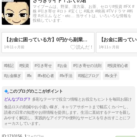
ざっきサイト！ふくの君
マイブームは、野菜、漢方薬、お茶、セロリ#投資 #FX #
株 #引き寄せ #ロト #宝くじ #風水 #映画 #TVドラマ #料
理 #ポエム など・etc… 当サイトは、いろいろな情報を
投稿しています.
【お金に困っている方】0円から副業でお金を稼ぐ方法！
1年11ヶ月前
1年11ヶ月前
#雑記
#投資
#引き寄せ
#お金
#引き寄せの法則
#投資初心者
#お金稼ぎ
#fx
#fx初心者
#fx手法
#雑記ブログ
#fx女子
このブログのここがポイント
多彩なテーマで役立つ情報とお役立ちヒントを毎回お届け
食品ロスの削減やお小遣い稼ぎ、キャリアサポートまで幅広くカバーし、
読者の日常の知恵やお得情報を提供します。生活に直結するテーマを親し
みやすく解説し、実践的なアイデアや便利なサービスを引き出すことにフ
ォーカスしています。
1710156
1