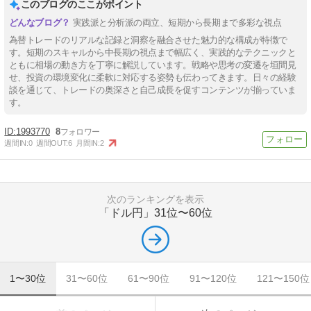
このブログのここがポイント
実践派と分析派の両立、短期から長期まで多彩な視点
為替トレードのリアルな記録と洞察を融合させた魅力的な構成が特徴で
す。短期のスキャルから中長期の視点まで幅広く、実践的なテクニックと
ともに相場の動き方を丁寧に解説しています。戦略や思考の変遷を垣間見
せ、投資の環境変化に柔軟に対応する姿勢も伝わってきます。日々の経験
談を通じて、トレードの奥深さと自己成長を促すコンテンツが揃っていま
す。
1993770
8
週間IN:
0
週間OUT:
6
月間IN:
2
次のランキングを表示
「ドル円」
31位〜60位
1〜30位
31〜60位
61〜90位
91〜120位
121〜150位