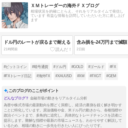
5
ＸＭトレーダーの海外ＦＸブログ
相場状況を的確にとらえ、それをリアルタイムで発信し
ています 有益な情報を訪問していただいた方に差し上げ
ます
ドル円のレートが戻るまで耐える
21時間前
2日前
#ビットコイン
#暗号通貨
#ドル円
#GOLD
#ゴールド
#FX
#FXトレード日記
#海外FX
#XAUUSD
#XM
#FXGT
#GEM
このブログのここがポイント
金融市場の動きをリアルタイム分析
為替や株式市場の最新動向を際どく洞察し、経済の裏側を鋭く解き明かす
ことに特化しています。原油価格や金、米ドル円の動きから、各種指標や
政治イベントまで、多角的に追究し、具体的なトレードチャンスを読者に
提示します。難解な指標や最新の市場ニュースも、わかりやすく解説して
いるため、相場の動きに一歩先を行きたい人にぴったりです。