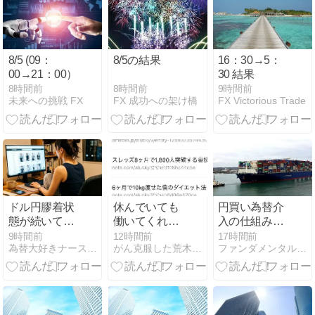
8/5 (09：
8/5の結果
16：30→5：
00→21：00）
30 結果
8時間前
8時間前
9時間前
FX 成功への架け橋
未来への挑戦 FX
FX Victorious Trade
ドル円膠着状
休んでいても
円買い為替介
態が続いてい
働いてくれ
入の仕組み｜
るが…
る、これがス
ドル円が急落
9時間前
12時間前
17時間前
為替大好きナースのFXトレードブログ
がん克服した荒木が投資家として生きていく
ファンダメンタルズFX
レッズ！
する理由と確
認方法