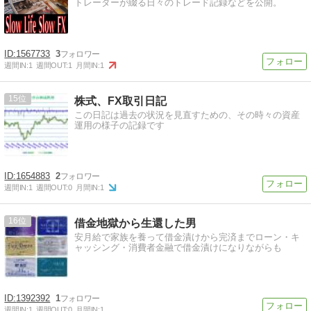
トレーダーが綴る日々のトレード記録などを公開。
1567733
3
週間IN:
1
週間OUT:
1
月間IN:
1
15
株式、FX取引日記
この日記は過去の状況を見直すための、その時々の資産
運用の様子の記録です
1654883
2
週間IN:
1
週間OUT:
0
月間IN:
1
16
借金地獄から生還した男
安月給で家族を養って借金漬けから完済までローン・キ
ャッシング・消費者金融で借金漬けになりながらも
1392392
1
週間IN:
1
週間OUT:
0
月間IN:
1