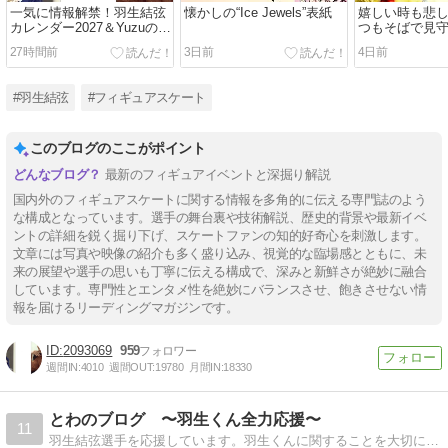
一気に情報解禁！羽生結弦
懐かしの“Ice Jewels”表紙
嬉しい時も悲
カレンダー2027＆Yuzuの新
つもそばで見
たなブレード
プーさん
27時間前
3日前
4日前
#羽生結弦
#フィギュアスケート
このブログのここがポイント
最新のフィギュアイベントと深掘り解説
国内外のフィギュアスケートに関する情報を多角的に伝える専門誌のよう
な構成となっています。選手の舞台裏や技術解説、歴史的背景や最新イベ
ントの詳細を鋭く掘り下げ、スケートファンの知的好奇心を刺激します。
文章には写真や映像の紹介も多く盛り込み、視覚的な臨場感とともに、未
来の展望や選手の思いも丁寧に伝える構成で、深みと新鮮さが絶妙に融合
しています。専門性とエンタメ性を絶妙にバランスさせ、飽きさせない情
報を届けるリーディングマガジンです。
2093069
959
週間IN:
4010
週間OUT:
19780
月間IN:
18330
とわのブログ 〜羽生くん全力応援〜
11
羽生結弦選手を応援しています。羽生くんに関することを大切に見守りながら、日々語っていきたいと思っています。時々息抜きに旅行のことも書かせてくださいね