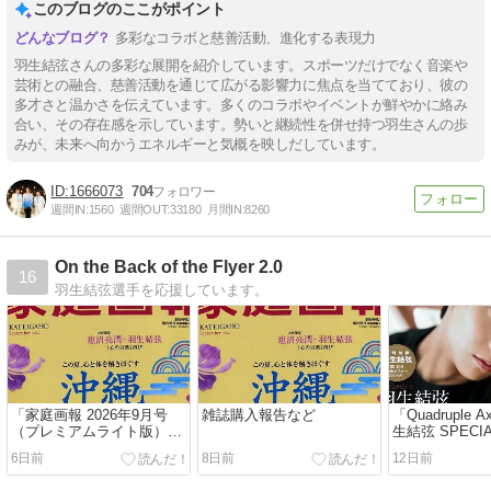
このブログのここがポイント
屋50周年展に羽生さんのフ
コラム、ほか
ラスタ、ほか
多彩なコラボと慈善活動、進化する表現力
羽生結弦さんの多彩な展開を紹介しています。スポーツだけでなく音楽や
芸術との融合、慈善活動を通じて広がる影響力に焦点を当てており、彼の
多才さと温かさを伝えています。多くのコラボやイベントが鮮やかに絡み
合い、その存在感を示しています。勢いと継続性を併せ持つ羽生さんの歩
みが、未来へ向かうエネルギーと気概を映しだしています。
1666073
704
週間IN:
1560
週間OUT:
33180
月間IN:
8260
On the Back of the Flyer 2.0
16
羽生結弦選手を応援しています。
「家庭画報 2026年9月号
雑誌購入報告など
「Quadruple Ax
（プレミアムライト版）」
生結弦 SPECI
感想
（3）
6日前
8日前
12日前