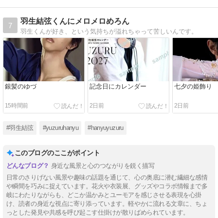
羽生結弦くんにメロメロめろん
7
羽生くんが好き、という気持ちが溢れちゃって苦しいんです。
銀髪のゆづ
記念日にカレンダー
七夕の姫飾り
15時間前
2日前
2日前
#羽生結弦
#yuzuruhanyu
#hanyuyuzuru
このブログのここがポイント
身近な風景と心のつながりを鋭く描写
日常のさりげない風景や趣味の話題を通じて、心の奥底に潜む繊細な感情
や瞬間を巧みに捉えています。花火や衣装展、グッズやコラボ情報まで多
岐にわたりながらも、どこか温かみとユーモアを感じさせる表現を心掛
け、読者の身近な視点に寄り添っています。軽やかに流れる文章に、ちょ
っとした発見や共感を呼び起こす仕掛けが散りばめられています。