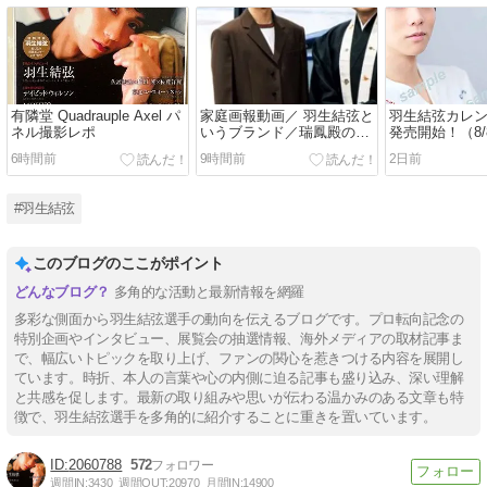
有隣堂 Quadrauple Axel パ
家庭画報動画／ 羽生結弦と
羽生結弦カレンダ
ネル撮影レポ
いうブランド／瑞鳳殿のふ
発売開始！（8/
きな
6時間前
9時間前
2日前
#羽生結弦
このブログのここがポイント
多角的な活動と最新情報を網羅
多彩な側面から羽生結弦選手の動向を伝えるブログです。プロ転向記念の
特別企画やインタビュー、展覧会の抽選情報、海外メディアの取材記事ま
で、幅広いトピックを取り上げ、ファンの関心を惹きつける内容を展開し
ています。時折、本人の言葉や心の内側に迫る記事も盛り込み、深い理解
と共感を促します。最新の取り組みや思いが伝わる温かみのある文章も特
徴で、羽生結弦選手を多角的に紹介することに重きを置いています。
2060788
572
週間IN:
3430
週間OUT:
20970
月間IN:
14900