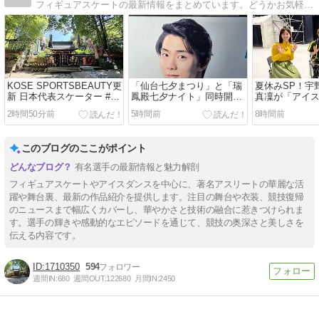
フィギュアスケートの最新情報をまとめています。どうかお気軽にお楽しみ下さい。画像の羽生結弦は「ヘルシンキ」
KOSE SPORTSBEAUTY更
「仙台七夕まつり」と「瑞
夏休みSP！宇
新 日本代表スケーター #中
鳳殿七夕ナイト」同時開催
真凜が「アイ
井亜美 選手独占インタビュ
中 羽生結弦「春よ、来い」
向！五輪目指
2時間50分前
5時間前
8時間前
ー！シニアでの飛躍を支え
衣装モチーフ七夕飾りが登
ん』に密着！
る、美とセルフケアの秘訣
場！ライトアップされた境
に迫る
内で、幻想的な夜を体験
このブログのここがポイント
有名選手の最新情報と魅力解剖
フィギュアスケートやアイスダンスを中心に、著名アスリートの華麗な活
躍や舞台裏、最新の作品紹介を提供します。注目の舞台や衣装、競技復帰
のニュースまで幅広くカバーし、華やかさと技術の融合に惹きつけられま
す。選手の輝きや感動的なエピソードを通じて、競技の奥深さと美しさを
伝える内容です。
1710350
594
週間IN:
680
週間OUT:
122680
月間IN:
2450