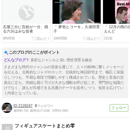
石屋三分に百姓が一分、残
「 夢色ヒコーキ」久保田育
「 12月の雨
る六分はみな役者
子
えんど
8時間前
18時間前
2日前
このブログのここがポイント
多彩なジャンルと深い歴史背景を融合
さまざまな時代やジャンルの音楽を通じて、人々の精神に響くメッセージ
を伝える。古典的なジャズやロック、伝統的な神話研究まで、幅広く深掘
りしつつも、平易な表現で理解しやすく構成されている。歴史と音楽の交
差点に立ち、些細な掘り下げが大きな感動を呼び起こす。専門的な知識だ
けでなく、誰もが共感できる共通のテーマを追求しつつ、知見を広げてい
く内容となっている。
2129247
8
週間IN:
730
週間OUT:
1680
月間IN:
3990
フィギュアスケートまとめ零
20