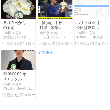
ｗｗｗｗ
８月９日から
【動画】中日
ホリブロ☆ 【
の予定
打線、攻撃の
今日は東京都
手を緩めず本
リーグです 】
1時間50分前
1時間50分前
1時間50分前
お世話になりました。朱川森のレッスルなブログ
ドラ速~Dragons速報~
AOKING：東京都港区のフットサル団体
日7得点！サ
2026/8/9(日)
ノーと石川が
連続タイムリ
ーヒット！
全て表示
2026/08/09 オ
リエンタルバ
イオ（西山選
1時間50分前
#GoShinGo−西山真瑚選手 Fan Blog−
手メッセー
ジ）