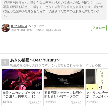
で記事を彩ります。華やかな出来事や地元の伝統への深い洞察とともに、
写真や動画も駆使し、臆することなく多角的な視点を表現します。読む者
に新たな感動や発見をもたらす、洗練された文章の流れを追求していま
す。
2090464
581
週間IN:
5184
週間OUT:
34656
月間IN:
20976
あきの部屋〜Dear Yuzuru〜
9
羽生結弦選手が大好きです。これまでもこれからも、ずっと応援しています！
能登さんカレンダー少しづ
家庭画報メッセージ動画公
アイリンに今
つ公開！と田中充氏オンラ
開と新しい羽マークのブレ
加！楽天カレン
イン講座予約スタート
ード！
ら4位まで独占
4時間前
14時間前
28時間前