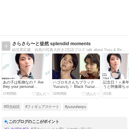
さらさら〜と徒然 splendid moments
4
結弦君応援、自然の写真大好き2言語ブログ talk about Yuzu & Beauties of Nature bilingual blog
あの子は私物なの？ Are
ハゴロモさんちブラック
記念日！＋来
they your personal
Yuzuzuも！ Black Yuzuzu
うと阿修羅ち
belongings？
from Hagoromo
む？
17時間前
32時間前
2日前
#羽生結弦
#フィギュアスケート
#yuzuruhanyu
このブログのここがポイント