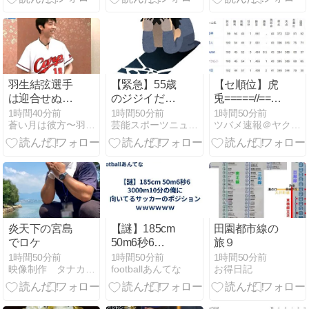
羽生結弦選手
【緊急】55歳
【セ順位】虎
は迎合せぬま
のジジイだが
兎=====//===‐
ま！顔が優し
とんでもない
星=燕==竜=‐鯉
1時間40分前
1時間50分前
1時間50分前
蒼い月は彼方〜羽生結弦選手と仲間たちの日々を花束にして〜
芸能スポーツニュース今日速2ch
ツバメ速報＠ヤクルトスワローズまとめ
くなる理由か
ことになっ
【8/8】
た・・・・・・
炎天下の宮島
【謎】185cm
田園都市線の
でロケ
50m6秒6
旅９
3000m10分の
1時間50分前
1時間50分前
1時間50分前
映像制作 タナカンパニー
footballあんてな
お得日記
俺に向いてる
サッカーのポ
ジションｗｗ