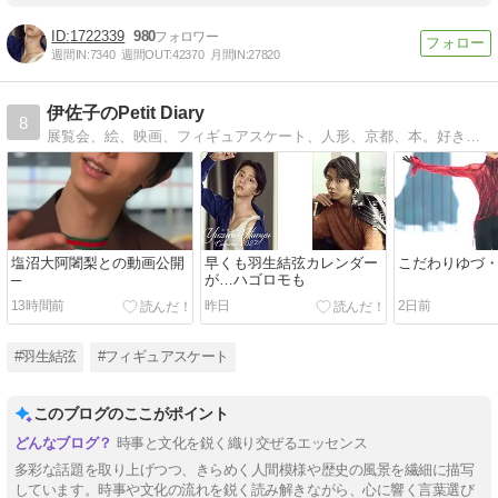
1722339
980
週間IN:
7340
週間OUT:
42370
月間IN:
27820
伊佐子のPetit Diary
8
展覧会、絵、映画、フィギュアスケート、人形、京都、本。好きなものについて好き勝手に語っています。
塩沼大阿闍梨との動画公開
早くも羽生結弦カレンダー
こだわりゆづ・
─
が…ハゴロモも
13時間前
昨日
2日前
#羽生結弦
#フィギュアスケート
このブログのここがポイント
時事と文化を鋭く織り交ぜるエッセンス
多彩な話題を取り上げつつ、きらめく人間模様や歴史の風景を繊細に描写
しています。時事や文化の流れを鋭く読み解きながら、心に響く言葉選び