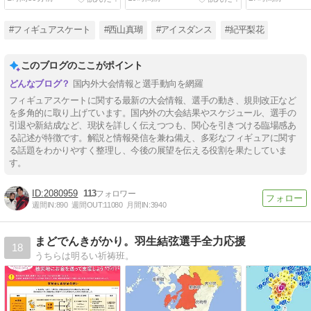
#フィギュアスケート
#西山真瑚
#アイスダンス
#紀平梨花
このブログのここがポイント
国内外大会情報と選手動向を網羅
フィギュアスケートに関する最新の大会情報、選手の動き、規則改正など
を多角的に取り上げています。国内外の大会結果やスケジュール、選手の
引退や新結成など、現状を詳しく伝えつつも、関心を引きつける臨場感あ
る記述が特徴です。解説と情報発信を兼ね備え、多彩なフィギュアに関す
る話題をわかりやすく整理し、今後の展望を伝える役割を果たしていま
す。
2080959
113
週間IN:
890
週間OUT:
11080
月間IN:
3940
まどでんきがかり。羽生結弦選手全力応援
18
うちらは明るい祈祷班。