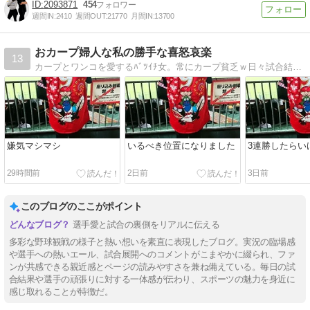
2093871
454
週間IN:
2410
週間OUT:
21770
月間IN:
13700
おカープ婦人な私の勝手な喜怒哀楽
13
カープとワンコを愛するﾊﾞﾂｲﾁ女。常にカープ貧乏ｗ日々試合結果によって性格変貌。
嫌気マシマシ
いるべき位置になりました
3連勝したらい
29時間前
2日前
3日前
このブログのここがポイント
選手愛と試合の裏側をリアルに伝える
多彩な野球観戦の様子と熱い想いを素直に表現したブログ。実況の臨場感
や選手への熱いエール、試合展開へのコメントがこまやかに綴られ、ファ
ンが共感できる親近感とページの読みやすさを兼ね備えている。毎日の試
合結果や選手の頑張りに対する一体感が伝わり、スポーツの魅力を身近に
感じ取れることが特徴だ。