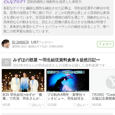
芸術的感性と独創性を追求した表現力
多彩なテーマと繊細な感性を融合させた記事は、羽生結弦選手の舞台や衣
装、思考の深淵を丁寧に掘り下げ、どこか幻想的な美しさと芸術的な奥深
さを漂わせています。非言語表現や感情の描写を通じて、抽象的ながらも
具体的な心の動きを伝え、読む人に想像の翼を広げさせる構成が特徴で
す。多角的な角度からアートとパフォーマンスの融合を語ることで、唯一
無二の世界観を創出しています。
1945679
1,017
週間IN:
1810
週間OUT:
77120
月間IN:
8090
みずほの部屋 〜羽生結弦資料倉庫＆徒然日記〜
15
2012年4月からの羽生結弦さんの活動を記録した資料倉庫です。2023年11月からは管理人（みずほ）の日常日記も兼ねています。
8/15 羽生結弦×ゆずが「幾
プロ転向4周年・新華社イ
7月24日『Coutu
重」で共演、羽生さんがプ
ンタビュー、羽生結弦をリ
出版記念展開
ーさんとコラボ商品を発
スペクトする人々、フモフ
め、東スポ「
4日前
11日前
14日前
売、「羽生結弦展2022」の
モさん展覧会レポ、家庭画
と震災復興に
グッズ売上の一部から熊本
報に塩沼×羽生対談、スポ
報道」で202
へ1000万円寄付、徹子の部
ーツコミュニケーションズ
紙賞・優秀賞