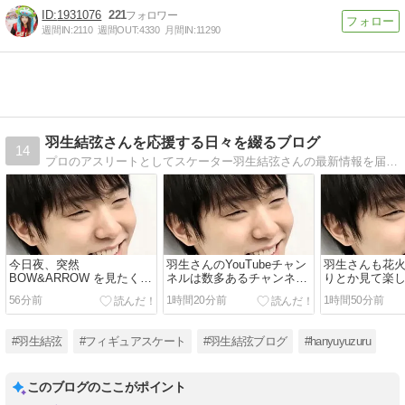
1931076
221
週間IN:
2110
週間OUT:
4330
月間IN:
11290
羽生結弦さんを応援する日々を綴るブログ
14
プロのアスリートとしてスケーター羽生結弦さんの最新情報を届ける人気のブログ！一緒に彼の未来を応援！
今日夜、突然
羽生さんのYouTubeチャン
羽生さんも花
BOW&ARROW を見たくな
ネルは数多あるチャンネル
りとか見て楽
りYouTubeでみていたら、
の中でも異色の存在だと思
いな…
56分前
1時間20分前
1時間50分前
そのまま 米津玄師さんとの
います
対談もみてしまった。
#羽生結弦
#フィギュアスケート
#羽生結弦ブログ
#hanyuyuzuru
このブログのここがポイント