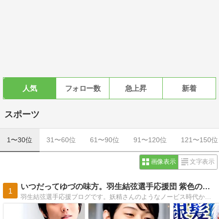
人気
フォロー数
急上昇
新着
スポーツ
1〜30位
31〜60位
61〜90位
91〜120位
121〜150位
画像表示
文字表示
いつだってゆづの味方。羽生結弦選手応援団 紫色のブログ
1
羽生結弦選手応援ブログです。妖精さんのようなノービス時代から魔王や女神と称される今も、そしてこれからも羽生選手の人生を応援します。(*^^*) コラージュもあり