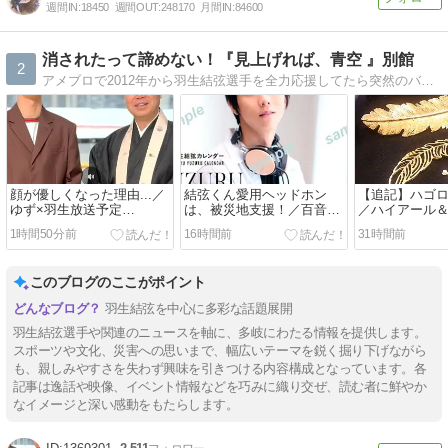
週間IN:
18450
週間OUT:
248170
月間IN:
84600
消されたって諦めない！『見上げれば、青空 』別館
2
アメブロで2012年から羽生結弦選手を全力応援してたら突然のバン！Σ(ﾟдﾟlll)ｶﾞｰﾝ...でも！復活しました！ゆづ愛を叫ぶのみ！結弦くんと同じ時代に呼吸をしてることが幸せ！彼は人類の宝。
顔が優しくなった理由...／
結弦くん愛用ヘッドホン
【追記】ハゴ
ゆず×羽生放送予定
は、被災地支援！／百音ち
／ハイアール＆
色々！！／投票しなくちゃ
ゃん放送／ヒルナンデス
弦くんの短冊／M
1時間50分前
16時間前
31時間前
～(;´Д｀)
レロ ほか
このブログのここがポイント
羽生結弦を中心に多彩な話題展開
羽生結弦選手や関連のニュースを軸に、多岐にわたる情報を提供します。
スポーツや文化、災害への思いまで、幅広いテーマを鋭く掘り下げながら
も、親しみやすさを失わず興味を引きつける内容構成となっています。各
記事は逸話や映像、イベント情報などを巧みに織り交ぜ、読む者に鮮やか
なイメージと深い感動をもたらします。