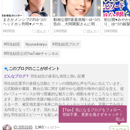
まさかメンシプの⁉️ゆづの
動画公開‼️家庭画報✨ゆづの
初公開♥みやか
ヘッドホン判明♥メーカー
告白…大阿闍梨さんに明か
り、ゆづの銀
公式は被災地支援も
した心の中(Ｔ_Ｔ)
「世界がどよ
6時間前
13時間前
19時間前
❗/冷たさと温
#羽生結弦
#yuzuruhanyu
#羽生結弦ブログ
#羽生結弦公式YouTubeチャンネル
このブログのここがポイント
羽生結弦の多彩な表現と熱い反響
羽生結弦選手の多様な活動とファンの情熱的な声を巧みに伝えています。
公式動画や書籍、舞台公演に関する鮮やかな感想や海外の反応を交え、彼
のパフォーマンスが持つ普遍的な魅力と深い感動を余すところなく紹介し
ます。新たな挑戦や支援の輪が広がる様子を、滴るような熱意とともに伝
える一方、被災地支援や未来に向かうメッセージも込め、言葉に力を与え
る内容となっています。流れるような構成と親しみやすさが調和し、多角
【Tips】気になるブログをフォロー。

登録不要。更新を逃さずキャッチ！
的な羽生結弦エピソードを楽しめるのが特徴です。
閉じる
2053165
1,943