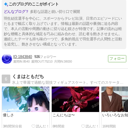
このブログのここがポイント
多彩な話題と鋭い切り口で展開
羽生結弦選手を中心に、スポーツからテレビ出演、日常のエピソードにい
たるまで幅広く取り上げています。情報は最新の話題や裏側に迫る内容
で、本人の言動や周囲の動きに切り込む鋭さが特徴です。記事の流れは軽
妙な梗概と具体的な補足を巧みに組み合わせ、読む者を飽きさせません。
連続したテーマも持ち味の一つで、多角的視点で羽生選手の人間性と活動
を追究し、飽きさせない構成となっています。
1843840
926
週間IN:
8540
週間OUT:
75210
月間IN:
38030
くまはともだち
6
氷上で華麗で過酷な競技フィギュアスケート。すべてのスケーターをリスペクトしていますが羽生結弦選手の演技は涙。
優しさ
こんにちは〜
いろいろなお知ら
3時間50分前
8時間前
16時間前