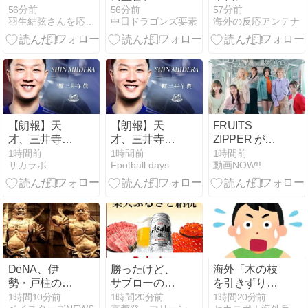
を見たくなり
ーは「被安打
チナ国旗持ち
56分前
56分前
57分前
羽生結弦さんを応援する日々を綴るブログ
中日ドラゴンズ要素
海外の反応アンテナ
YouTubeでみ
は多かったけ
込みはデマ」
ていたら、そ
どもそこで粘
→「2年前の
のまま 米津玄
りの投球がで
予選の映像だ
師さんとの対
きた」
ったと判明」
談もみてしま
った。
【朗報】天
【朗報】天
FRUITS
才、三井寺
才、三井寺
ZIPPER が出
眞…国際移籍
眞…国際移籍
演する 東武鉄
1時間前
1時間前
1時間前
サカラボ
Football days
動画NOW!!
はFIFA規定で
はFIFA規定で
道 のCM「進
出来ないから
出来ないから
もう、きっと
高校卒業した
高校卒業した
見えるか
らドルトムン
らドルトムン
ら。」篇
トクラスあり
トクラスあり
えるかｗｗｗ
えるかｗｗｗ
ｗ
ｗ
DeNA、伊
勝ったけど、
海外「木の枝
勢・戸柱の金
サブローのサ
を引きずりな
剛力士バッテ
インミス？
がらゆっくり
1時間10分前
1時間20分前
1時間20分前