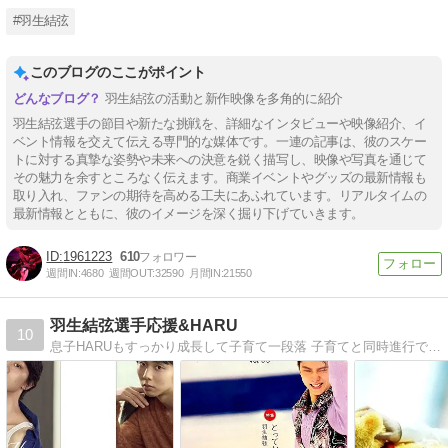
#羽生結弦
このブログのここがポイント
羽生結弦の活動と新作映像を多角的に紹介
羽生結弦選手の節目や新たな挑戦を、詳細なインタビューや映像紹介、イ
ベント情報を交えて伝える専門的な媒体です。一連の記事は、彼のスケー
トに対する真摯な姿勢や未来への決意を鋭く描写し、映像や写真を通じて
その魅力を余すところなく伝えます。商業イベントやグッズの最新情報も
取り入れ、ファンの期待を高める工夫にあふれています。リアルタイムの
最新情報とともに、彼のイメージを深く掘り下げていきます。
1961223
610
週間IN:
4680
週間OUT:
32590
月間IN:
21550
羽生結弦選手応援&HARU
10
息子HARUもすっかり成長して子育て一段落 子育てと同時進行で羽生結弦選手を応援して早7年 主に羽生結弦選手の事を綴っていくブログに変更 ときどきHARUの日常も語ろうかな？