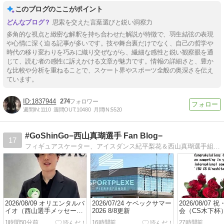
このブログのここがポイント
思索を交えた言葉選びと鋭い洞察力
多角的な視点と緻密な解釈を持ち合わせた解説が特徴で、羽生結弦の表現
や心情に深く迫る記事が多いです。技や舞台裏だけでなく、自己の哲学や
時代の移り変わりを巧みに織り交ぜながら、繊細な感性と鋭い観察眼を通
じて、読む者の感性に訴えかける文章が魅力です。情報の詳細さと、豊か
な比較や分析を重ねることで、スケート界やスポーツ全般の奥深さを伝え
ています。
1837944
274
週間IN:
1110
週間OUT:
10480
月間IN:
5520
#GoShinGo−西山真瑚選手 Fan Blog−
17
フィギュアスケーター、アイスダンス紀平梨花＆西山真瑚選手組、りかしん応援ブログ。その他試合やフィギュア関連の記録など。
2026/08/09 オリエンタルバ
2026/07/24 ケベックサマー
2026/08/07
イオ（西山選手メッセー
2026 8/8更新
会（CS木下杯
ジ）
1時間50分前
16時間前
27時間前