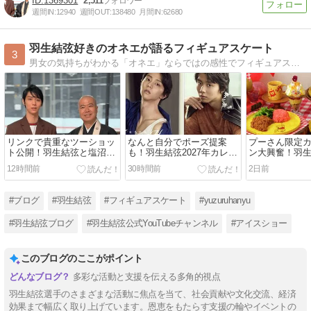
1369301
2,511
週間IN:
12940
週間OUT:
138480
月間IN:
62680
羽生結弦好きのオネエが語るフィギュアスケート
3
男女の気持ちがわかる「オネエ」ならではの感性でフィギュアスケート愛を語るわよ！ぜひ遊びにいらしてちょうだいね。
リンクで貴重なツーショッ
なんと自分でポーズ提案
プーさん限定
ト公開！羽生結弦と塩沼亮
も！羽生結弦2027年カレン
ン大興奮！羽生
潤が一緒に滑る姿も
ダーのビジュアル解禁
ズニーコラボ
12時間前
30時間前
2日前
れたい
#ブログ
#羽生結弦
#フィギュアスケート
#yuzuruhanyu
#羽生結弦ブログ
#羽生結弦公式YouTubeチャンネル
#アイスショー
このブログのここがポイント
多彩な活動と支援を伝える多角的視点
羽生結弦選手のさまざまな活動に焦点を当て、社会貢献や文化交流、経済
効果まで幅広く取り上げています。恩恵をもたらす支援の輪やイベントの