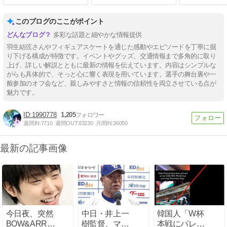
このブログのここがポイント
多彩な話題と細やかな情報提供
羽生結弦さんやフィギュアスケートを通じた感動やエピソードを丁寧に掘
り下げる構成が特徴です。イベントやグッズ、交通情報まで多角的に取り
上げ、詳しい解説とともに最新の情報を伝えています。内容はシンプルな
がらも具体的で、そっと心に響く表現を用いています。選手の舞台裏や一
般参加のオフ会など、親しみやすさと情報の信頼性を両立させている点が
魅力です。
1990778
1,205
週間IN:
7710
週間OUT:
83230
月間IN:
36050
最新の記事画像
今日夜、突然
中日・井上一
韓国人「W杯
BOW&ARROW
樹監督、マラ
本戦にパレス