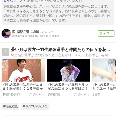
多彩なジャンルと親しみやすい語り口
羽生結弦選手を中心に、スポーツやエンタメの話題を鮮やかに伝えます。
日常に彩りを添えるさまざまな出来事を、鋭い視点と親しみやすい言葉で
紹介し、読み応えと共感を呼び起こす内容が特徴です。軽妙な表現で、飽
きずに楽しめる情報発信を心掛けています。
1855975
1,996
週間IN:
9430
週間OUT:
54990
月間IN:
41910
蒼い月は彼方〜羽生結弦選手と仲間たちの日々を花束にして〜
5
羽生結弦選手が放つ煌めく光に心魅かれ日々の出来事や想いを綴ります。
羽生結弦選手は迎合せぬま
羽生結弦選手が異彩を放つ
羽生結弦選手
ま！顔が優しくなる理由か
記念品にまつわる注目点！
り？ユーリ黒
き！
1時間40分前
25時間前
2日前
#羽生結弦
#HANYUYUZURU