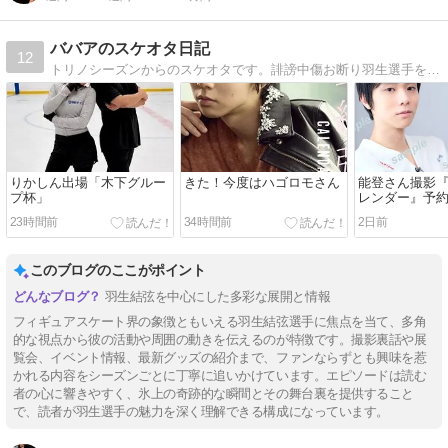
ババアのスケオタ日記
12
トリノシーズンからのスケオタです。誹謗中傷お断り羽生選手を応援しています(≧▽≦)ランキングは期間限定で参加することにしました。
りかしん出場「木下グルー
きた！今度はハゴロモさん
能登さん撮影
プ杯」
レンダー』予約
めまして」か
23時間前
34時間前
2日前
このブログのここがポイント
羽生結弦を中心にした多彩な展開と情報
フィギュアスケート界の象徴ともいえる羽生結弦選手に焦点を当て、多角
的な視点から彼の活動や周囲の動きを伝えるのが特徴です。撮影裏話や展
覧会、イベント情報、最新グッズの紹介まで、ファンならずとも興味を惹
かれる内容をシーズンごとに丁寧に追いかけています。エピソードは読む
者の心に響きやすく、氷上の奇跡的な瞬間とその舞台裏を提供すること
で、読者が羽生選手の魅力を深く理解できる構成になっています。