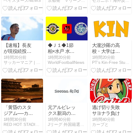
ベイスターズNEWS
京都発 マリーンズ、沖縄、ロックンロール、なblog
セカニポ！海外反応の解説とまとめ
リーが躍動！
と道路を横断
相川監督「伊
する動物ｗ
勢が満塁の場
ｗ」とある動
面でしっかり
物の作業員の
止めてくれ
ようなその姿
た」
が話題に【海
外の反応】
【速報】長友
◆Ｊ１◆1節
大瀧沙羅の高
が現役続投
柏×水戸 水戸
校・大学はど
へ！J1初優勝
内野のGで一
こ？出身やプ
1時間20分前
1時間20分前
1時間20分前
サッカーマニア | 2chまとめブログ
WorldFootballNews
PT's Kin-Free Studio
のためFC東京
矢も垣田と小
ロフィール・
と再契約
泉のゴールで
学歴・経歴を
柏が白星発
詳しく解説
進！
「黄昏のスタ
元アルビレッ
逃げ切り失敗
ジアム──カー
クス新潟のグ
サヨナラ負け
プ崩壊と広島
スタボ・ネス
1時間30分前
1時間40分前
1時間40分前
RED HOT STADIUM by pridegreen
Jリーグ 外国籍選手情報
カープと
スポーツの明
カウが富川FC
暗
1995に移籍