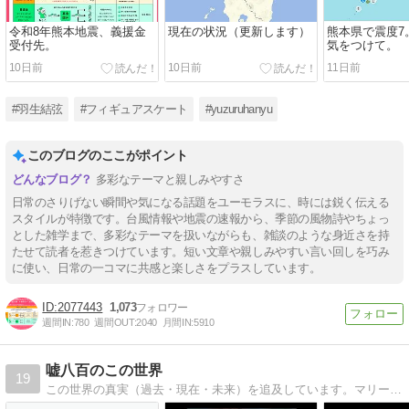
令和8年熊本地震、義援金
現在の状況（更新します）
熊本県で震度7
受付先。
気をつけて。
10日前
10日前
11日前
#羽生結弦
#フィギュアスケート
#yuzuruhanyu
このブログのここがポイント
多彩なテーマと親しみやすさ
日常のさりげない瞬間や気になる話題をユーモラスに、時には鋭く伝える
スタイルが特徴です。台風情報や地震の速報から、季節の風物詩やちょっ
とした雑学まで、多彩なテーマを扱いながらも、雑談のような身近さを持
たせて読者を惹きつけています。短い文章や親しみやすい言い回しを巧み
に使い、日常の一コマに共感と楽しさをプラスしています。
2077443
1,073
週間IN:
780
週間OUT:
2040
月間IN:
5910
嘘八百のこの世界
19
この世界の真実（過去・現在・未来）を追及しています。マリーンズのことはあまり書けませんが、書くときは他の人が言わないようなことを歯に衣着せず書いていきます。