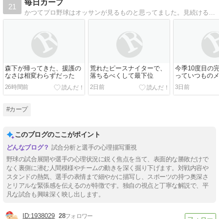
毎日カープ
21
かつてプロ野球はオッサンが見るものと思ってました。見続けると、こんなに面白く、毎日発見があるとは〜。
森下が帰ってきた、援護の
荒れたピースナイターで、
今季10度目の
なさは相変わらずだった
落ちるべくして最下位
っていつもの
26時間前
2日前
3日前
#カープ
このブログのここがポイント
試合分析と選手の心理描写重視
野球の試合展開や選手の心理状況に鋭く焦点を当て、表面的な勝敗だけで
なく裏側に潜む人間模様やチームの動きを深く掘り下げます。対戦内容や
スタンドの熱気、選手の表情まで細やかに描写し、スポーツの持つ奥深さ
とリアルな緊張感を伝えるのが特徴です。独自の視点と丁寧な解説で、平
凡な試合も興味深く映し出します。
1938029
28