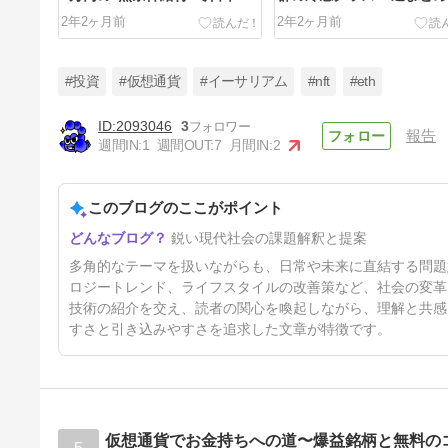
未来が変わる
2年2ヶ月前
2年2ヶ月前
#投資
#仮想通貨
#イーサリアム
#nft
#eth
2093046
3
報告
週間IN:
1
週間OUT:
7
月間IN:
2
初心者でもわかる！検索上位を
獲得するSEO対策の全手順
このブログのここがポイント
2年3ヶ月前
鋭い現代社会の課題解釈と提案
多角的なテーマを扱いながらも、日常や未来に直結する問題
ロジートレンド、ライフスタイルの改善策など、社会の変革
技術の紹介を交え、読者の関心を喚起しながら、理解と共感
すさと引き込みやすさを追求した文章が特徴です。
仮想通貨でお金持ちへの道〜爆益銘柄と無料の