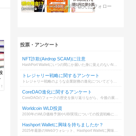
投票・アンケート
NFT詐欺(Airdrop SCAM)に注意
HashPort Walletにいつの間にか届いた身に覚えのないNFTには要注意！詳細を確認せずにスルー推奨。あなたならどうする？
役
トレジャリー戦略に関するアンケート
心
トレジャリー戦略のような企業財務の進化についてどう思いますか？
CoreDAO進化に関するアンケート
CoreDAOのフォークの歴史を振り返りながら、今後の展望を考えてみましょう。
Worldcoin WLD投資
2030年のWLD価格予測やUBI実現についての投資戦略について考えてください。
Hashport Walletに興味を持ちましたか？
2025年最新のWeb3ウォレット、Hashport Walletに興味を持ちましたか？興味の度合いを教えてください。