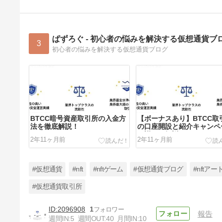
ぱずろぐ - 初心者の悩みを解決する仮想通貨ブ
3
初心者の悩みを解決する仮想通貨ブログ
BTCC暗号資産取引所の入金方
【ボーナスあり】BTCC取
法を徹底解説！
の口座開設と紹介キャンペ
を詳しく解説！
2年11ヶ月前
2年11ヶ月前
#仮想通貨
#nft
#nftゲーム
#仮想通貨ブログ
#nftアー
#仮想通貨取引所
2096908
1
報告
【最短10分】WordPressブロ
週間IN:
5
週間OUT:
40
月間IN:
10
グの始め方！無料ブログでは稼