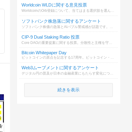
Worldcoin WLDに関する意見投票
WorldcoinのOrb登録について、当てはまる選択肢を選んでください。
ソフトバンク株急落に関するアンケート
ソフトバンク株価の急落とAIバブル警戒感が話題です。これに関してどの要因が影響していると思いますか？
CIP-9 Dual Staking Ratio 投票
Core DAOの重要提案に関する投票。分散性と主権を守る進化の道筋に賛成ですか？
Bitcoin Whitepaper Day
ビットコインの原点を記念する17周年。ビットコイン・ホワイトペーパー・デイについてどう思いますか？
Web3ムーブメントに関するアンケート
デジタル円の普及が日本の金融産業にもたらす変化についてどう思いますか？
続きを表示
を
す