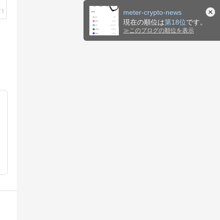
meter-crypto-news
現在の順位は
第18位
です。
≫
このブログの順位を表示