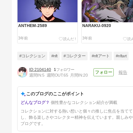
ANTHEM-2589
NARAKU-0920
3年前
3年前
#コレクション
#nft
#コレクター
#nftアート
#nftart
2104140
1
報告
週間IN:
5
週間OUT:
65
月間IN:
20
AstarPrince-2549
このブログのここがポイント
3年前
個性豊かなコレクション紹介が満載
コレクションに対する熱い想いと個々の推しに焦点を当てて
し、飾る楽しさやコレクター精神を伝えています。親しみや
ブログです。