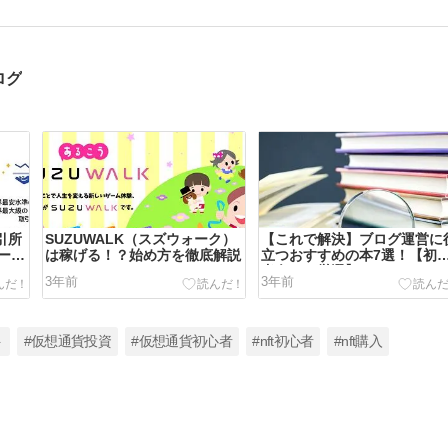
ログ
引所
SUZUWALK（スズウォーク）
【これで解決】ブログ運営に
ーン
は稼げる！？始め方を徹底解説
立つおすすめの本7選！【初
者向けに厳選】
3年前
3年前
ト
#仮想通貨投資
#仮想通貨初心者
#nft初心者
#nft購入