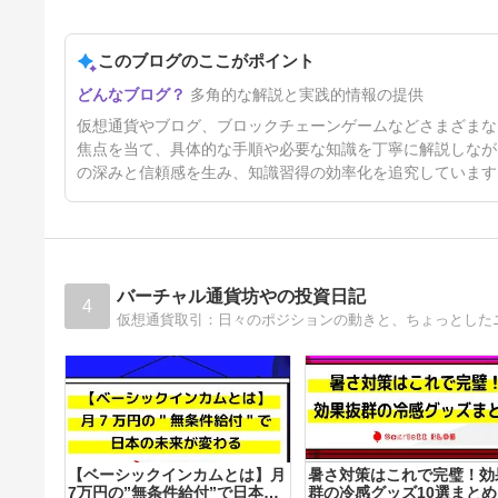
げない理由も解説
3年前
このブログのここがポイント
多角的な解説と実践的情報の提供
仮想通貨やブログ、ブロックチェーンゲームなどさまざまな
焦点を当て、具体的な手順や必要な知識を丁寧に解説しなが
の深みと信頼感を生み、知識習得の効率化を追究しています
バーチャル通貨坊やの投資日記
4
仮想通貨取引：日々のポジションの動きと、ちょっとした
【ベーシックインカムとは】月
暑さ対策はこれで完璧！効
7万円の”無条件給付”で日本の
群の冷感グッズ10選まとめ