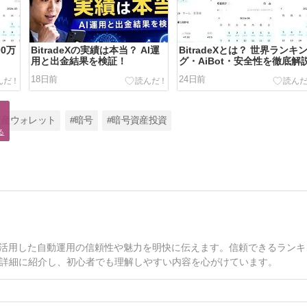
00万
BitradeXの実績は本当？ AI運
BitradeXとは？ 世界ランキ
用と出金結果を検証！
グ・AiBot・安全性を徹底解
18日前
24日前


資産ウォレット
#暗号
#暗号資産投資
る
を活用した自動運用の信頼性や魅力を明快に伝えます。信頼できるランキ
詳細に紹介し、初心者でも理解しやすい内容を心がけています。