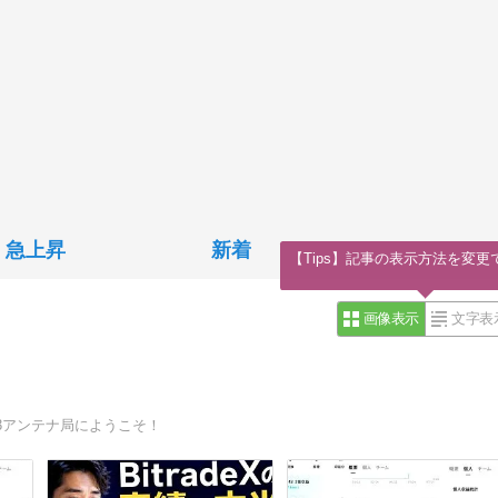
急上昇
新着
【Tips】記事の表示方法を変更
画像表示
文字表
3アンテナ局にようこそ！