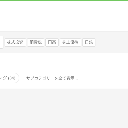
検索
株式投資
消費税
円高
株主優待
日銀
ング
34
サブカテゴリーを全て表示…