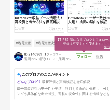
bitradexの収益プール活用法！
BitradeXのユーザー数は2
再投資と出金方法を徹底解説
人超！ 成長の理由を検証
10日前
16日前
【TIPS】気になるブログをフォロー。
#暗号資産
#暗号資産決済
#暗号解読
#暗号化
#暗号
登録は不要！すぐ使えます。
閉じ
2140969
1
報告
週間IN:
6
週間OUT:
20
月間IN:
6
BitradeX 世界ランキングは何
位？ 最新順位と安全性を検証
このブログのここがポイント
24日前
最新評価と実績検証を徹底解説
暗号資産取引の安全性や実績、評判を多角的に分析し、AI
ングや具体的な出金状況、運営の安全性に関する情報などを