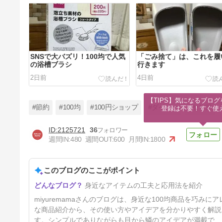
SNSで大バズリ！100均で人気
「ごみ捨て」は、これを履
の浴槽ブラシ
行きます
2日前
4日前
【TIPS】気になるブログ
#節約
#100均
#100円ショップ
#ダイソー
#セリア
登録は不要！すぐ使
2125721
36
週間IN:
480
週間OUT:
600
月間IN:
1800
いいものあったよ！夏の暑さ対
策
このブログのここがポイント
7日前
身近なアイテムの工夫と応用法を紹介
miyuremamaさんのブログは、身近な100均商品を巧
な商品紹介から、その使い方やアイデアを分かりやすく解説
す。シンプルでありながらも目から鱗のアイデアが満載で、