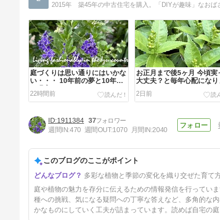
庭づくりは思い通りにはいかな
お正月まで後5ヶ月 今頃実
い・・・ 10年前の夢と10年後
大丈夫？と毎年心配になり
の現実
22時間前
2日前
1911384
37
週間IN:
470
週間OUT:
1070
月間IN:
2040
このブログのここがポイント
暑い日は庭仕事より妄想ガーデ
多彩な植物と季節の変化を織り交ぜた育て
ニング クレマチスから始める
庭づくり
5日前
庭や植物の魅力を存分に伝えるための情報発信を行っていま
種への挑戦、気になる疑問への丁寧な答えなど、多角的な内
かなものにしていく工夫が詰まっています。読めば自宅の庭