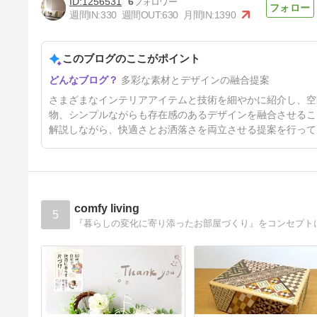
1256531
6
週間IN:
330
週間OUT:
630
月間IN:
1390
このブログのここがポイント
タチカワブラインドのパーフェ
多彩な素材とデザインの融合提案
クトシルキーについて
32日前
さまざまなインテリアアイテムと技術を細やかに紹介し、空
物、シンプルながらも存在感のあるデザインを融合させるこ
解説しながら、快適さとお洒落さを両立させる提案を行って
comfy living
5