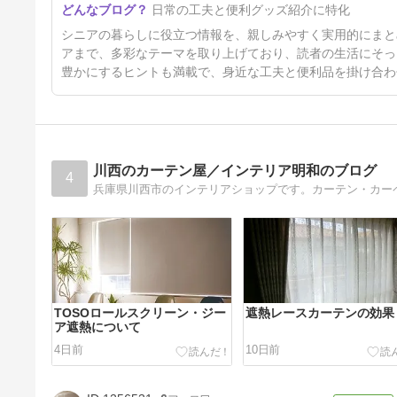
日常の工夫と便利グッズ紹介に特化
た作り置き。。
2日前
シニアの暮らしに役立つ情報を、親しみやすく実用的にまと
アまで、多彩なテーマを取り上げており、読者の生活にそっ
豊かにするヒントも満載で、身近な工夫と便利品を掛け合わ
川西のカーテン屋／インテリア明和のブログ
4
兵庫県川西市のインテリアショップです。カーテン・カー
TOSOロールスクリーン・ジー
遮熱レースカーテンの効果
ア遮熱について
4日前
10日前