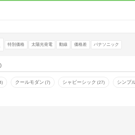
検索
特別価格
太陽光発電
動線
価格差
パナソニック
)
クールモダン
シャビーシック
シンプ
4
7
27