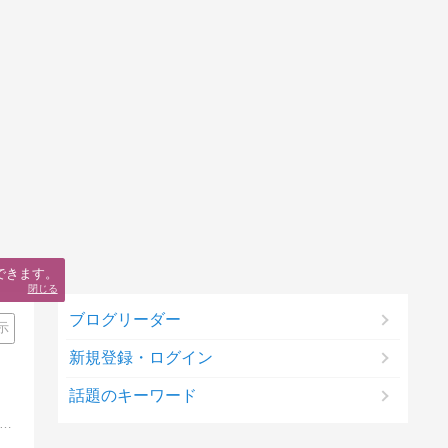
できます。
閉じる
ブログリーダー
示
新規登録・ログイン
話題のキーワード
もの、こんなものまで100均で買えて幸せ♪大好きな100均雑貨を駆使した節約しているつもり生活をちらっとお届けしますみなさまの参考になるとうれしいです！！