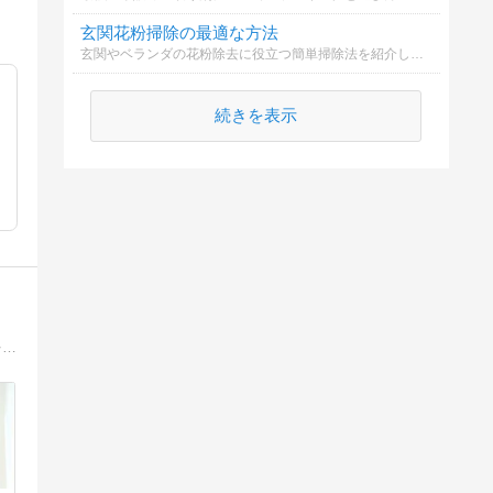
玄関花粉掃除の最適な方法
玄関やベランダの花粉除去に役立つ簡単掃除法を紹介します。
続きを表示
『暮らしの変化に寄り添ったお部屋づくり』をコンセプトにライフスタイルに合わせた、自分らしく素敵に心地よい暮らしのお手伝いをさせて頂いてます。