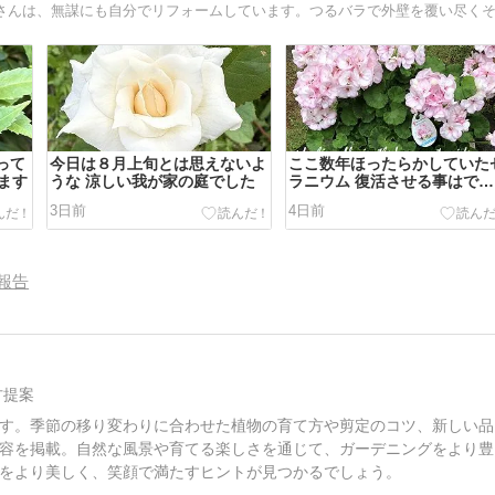
って
今日は８月上旬とは思えないよ
ここ数年ほったらかしていた
ます
うな 涼しい我が家の庭でした
ラニウム 復活させる事はでき
るのか？
3日前
4日前
報告
方提案
す。季節の移り変わりに合わせた植物の育て方や剪定のコツ、新しい品
容を掲載。自然な風景や育てる楽しさを通じて、ガーデニングをより豊
をより美しく、笑顔で満たすヒントが見つかるでしょう。