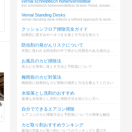
vernal schreibtisch höhenverstellbar
Ein schreibtisch höhenverstellbar ist kein Trend, sondern eine Notwendigkeit für alle, die ihren Körper nicht länger ign
Vernal Standing Desks
vernal standing desk reflects a refined approach to workspace design.
クッションフロア掃除完全ガイド
効果的に黒ずみやベタつきを落とす方法を知ろう
防虫剤の発がんリスクについて
衣類に使われる防虫剤の中で発がん性懸念のある成分はどれ？
お風呂のカビ掃除法
黒カビを簡単に落とす方法と予防策について
梅雨前のカビ対策法
梅雨前に効果的なカビ掃除の場所と方法を教えてください
水垢落とし洗剤のおすすめ
最適な水垢落とし洗剤と掃除方法を知りたい方へ
を
自分でできるエアコン掃除
エアコンのカビ掃除方法と予防策についての簡単な解説
カビ取り剤おすすめランキング
最強の市販カビ取り剤についてのランキングと選び方