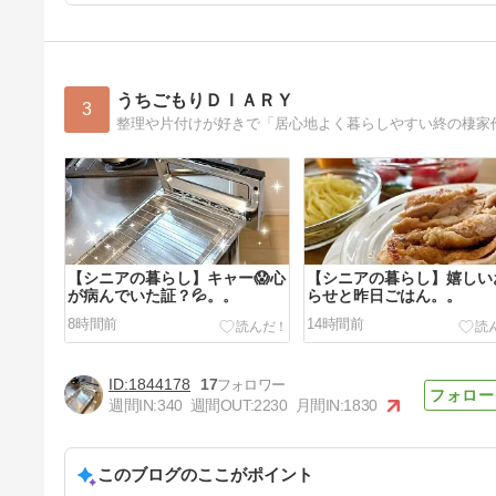
うちごもりＤＩＡＲＹ
3
【シニアの暮らし】キャー😱心
【シニアの暮らし】嬉しい
が病んでいた証？💦。。
らせと昨日ごはん。。
8時間前
14時間前
1844178
17
週間IN:
340
週間OUT:
2230
月間IN:
1830
このブログのここがポイント
【シニアの暮らし】昨日、作っ