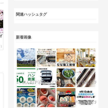
2015年 築45年の中古住宅を購入。「DIYが趣味」なおばさんは、無謀にも自分でリフォームしています。つるバラで外壁を覆い尽くそうと、姑息なボロ隠しも計画中。
関連ハッシュタグ
ゼ
新着画像