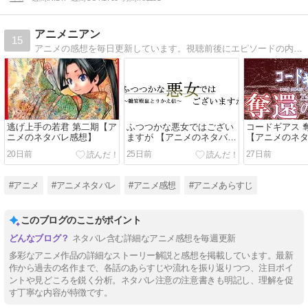
アニメニアン
15
アニメの感想を毎日更新しています。視聴前後にエピソードの内容を確認したい人、あらすじを知りたい人、見逃した人向けの内容になっています。
逃げ上手の若君 第二期【ア
ふつつかな悪女ではござい
コードギアス 
ニメのネタバレ感想】
ますが 【アニメのネタバレ
【アニメのネ
感想】
20日前
25日前
27日前
#アニメ
#アニメネタバレ
#アニメ感想
#アニメあらすじ
このブログのここがポイント
ネタバレ含む詳細なアニメ感想を毎週更新
多彩なアニメ作品の詳細なストーリー解説と感想を掲載しています。最新
作から過去の名作まで、各話のあらすじや流れを振り返りつつ、注目ポイ
ントや見どころを鋭く分析。ネタバレ注意の注意書きも明記し、理解を促
す丁寧な内容が特徴です。