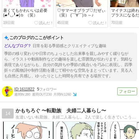
暑くてもかわいいは必要
♡サマーオブラブ♡だぜぃ
マイナスは終
(▰╹◡╹▰)ｂ （笑）
（笑） (￣∀￣)ｂ～♪
プラスになる
♪(￣∀￣)ｂ
19日前
45日前
70日前
このブログのここがポイント
日常を彩る季節感とクリエイティブな趣味
季節の移り変わりや日常のちょっとした出来事を親しみやすく綴りなが
ら、イラストや動画制作などの趣味を楽しむ雰囲気が伝わります。気軽な
表現でありながらも、自分の気持ちや季節の風合いを巧みに表現し、四季
折々の風物詩や制作活動を通じて軽やかな空気をまとっています。見る人
も自然と共感し、ゆったりとした時間を共有できる場所です。
1611822
5
週間IN:
280
週間OUT:
230
月間IN:
1260
かもちろぐ 〜転勤族 夫婦二人暮らし〜
14
友達いない転勤族、夫婦二人暮らし。 2人で楽しく生きていこうと決めました。 日常の事など。