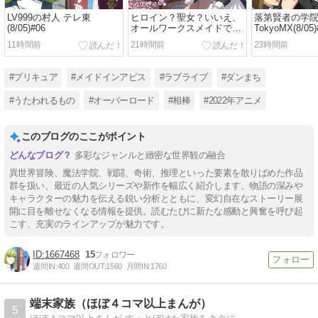
LV999の村人 テレ東
ヒロイン？聖女？いいえ、
落第賢者の学
(8/05)#06
オールワークスメイドです
TokyoMX(8/05)
(誇)! TokyoMX(8/05)#06
11時間前
21時間前
23時間前
#プリキュア
#メイドインアビス
#ラブライブ
#ダンまち
#うたわれるもの
#オーバーロード
#相棒
#2022年アニメ
このブログのここがポイント
多彩なジャンルと緻密な世界観の融合
異世界冒険、魔法学院、戦闘、奇術、推理といった要素を散りばめた作品
群を扱い、最近の人気シリーズや新作を幅広く紹介します。物語の深みや
キャラクターの魅力を伝える鋭い分析とともに、変幻自在なストーリー展
開に目を離せなくなる情報を提供。読むたびに新たな感動と興奮を呼び起
こす、充実のラインアップが魅力です。
1667468
15
週間IN:
400
週間OUT:
1560
月間IN:
1760
端末家族（ほぼ４コマ以上まんが）
5