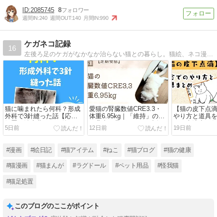
2085745
8
週間IN:
240
週間OUT:
140
月間IN:
990
ケガネコ記録
16
左後ろ足のケガがなかなか治らない猫との暮らし。猫絵、ネコ漫画、ネコ情報をちまちまと投稿しています(*^^*)
猫に噛まれたら何科？形成
愛猫の腎臓数値CRE3.3・
【猫の皮下点
外科で3針縫った話【応急
体重6.95kg｜「維持」の裏
やり方と道具
処置・治療費・その後の経
で背中が骨ばってきた話
た｜点滴中は
5日前
12日前
19日前
過】
【定期受診】
った瞬間に豹
画あり】
#漫画
#絵日記
#猫アイテム
#ねこ
#猫ブログ
#猫の健康
#猫漫画
#猫まんが
#ラグドール
#ペット用品
#怪我猫
#猫足処置
このブログのここがポイント