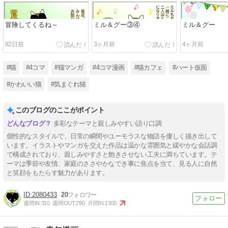
冒険してくるね～
ミル＆グー③④
ミル＆グー
82日前
3ヶ月前
4ヶ月前
#猫
#4コマ
#猫マンガ
#4コマ漫画
#猫カフェ
#ハート仮面
#かわいい猫
#気まぐれ猫
このブログのここがポイント
多彩なテーマと親しみやすい語り口調
個性的なスタイルで、日常の瞬間やユーモラスな物語を優しく描き出して
います。イラストやマンガを交えた作品は温かな雰囲気と緩やかな会話調
で構成されており、親しみやすさと飽きさせない工夫に満ちています。テ
ーマは季節や友情、家庭のささやかなでき事に焦点を当て、見る人に自然
と笑顔をもたらす魅力があります。
2080433
20
週間IN:
310
週間OUT:
290
月間IN:
1300