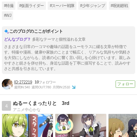
#特撮
#仮面ライダー
#スーパー戦隊
#少年ジャンプ
#呪術廻戦
#WJ
このブログのここがポイント
多彩なテーマと個性溢れる文章
さまざまな日常の一コマや趣味の話題をユーモラスに綴る文章が特徴で
す。特撮や漫画、健康や家族のことまで幅広く、リアルな気持ちや気軽さ
を大切にしながらも、読者の心に響く言い回しを心掛けています。親しみ
やすさと鋭さを併せ持ち、身近な話題を丁寧に描写することで、読みやす
さと共感を引き出しています。
272219
10
週間IN:
540
週間OUT:
780
月間IN:
2510
ぬるーくまったりと 3rd
4
アニメ中心かな