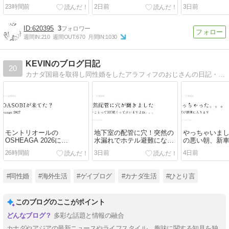
23時間前
2日前
3日前
620395
3
週間IN:
210
週間OUT:
670
月間IN:
1030
KEVINのブログ日記
20
カナダ国籍を取得し同性婚をしたアラフィフのおじさんの日記・備忘録です。
モントリオールの
地下室の配管に穴！突然の
やっちゃいま
OSHEAGA 2026に
水漏れでホテル避難になり
の悪い朝、新
YOASOBIが来てた！行け
ました・・・
を擦って修理費4
26時間前
3日前
4日前
ばよかったかも
ダドル…
#同性婚
#海外生活
#ゲイブログ
#カナダ生活
#ひとり言
このブログのここがポイント
多彩な話題と情報の融合
カナダやアジアの最新ニュースやライフスタイル、趣味に関する知見を独