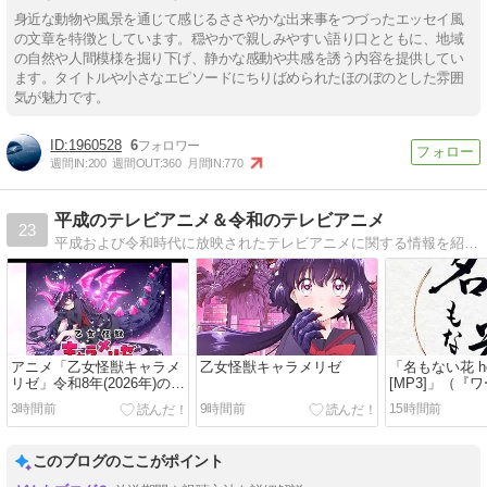
身近な動物や風景を通じて感じるささやかな出来事をつづったエッセイ風
の文章を特徴としています。穏やかで親しみやすい語り口とともに、地域
の自然や人間模様を掘り下げ、静かな感動や共感を誘う内容を提供してい
ます。タイトルや小さなエピソードにちりばめられたほのぼのとした雰囲
気が魅力です。
1960528
6
週間IN:
200
週間OUT:
360
月間IN:
770
平成のテレビアニメ＆令和のテレビアニメ
23
平成および令和時代に放映されたテレビアニメに関する情報を紹介していくブログです。
アニメ「乙女怪獣キャラメ
乙女怪獣キャラメリゼ
「名もない花 hoc
リゼ」令和8年(2026年)の動
[MP3]」（『
画をAmazon Prime Video
ダンシング』
3時間前
9時間前
15時間前
で視聴する
テーマ）
このブログのここがポイント