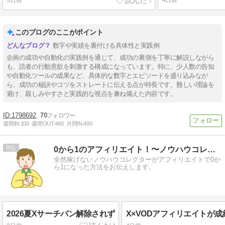
3日前
4日前
このブログのここがポイント
数字や実績を裏付ける具体性と実践例
企画の成功や自動化の実践例を通じて、成功の裏側を丁寧に解説しながら
も、読者の行動意欲を刺激する構成になっています。特に、少人数の告知
や自動化ツールの成果など、具体的な数字とエピソードを盛り込みなが
ら、成功の秘訣やコツをストレートに伝える点が特長です。難しい理論を
避け、親しみやすさと実践的な視点を兼ね備えた内容です。
1798692
70
週間IN:
100
週間OUT:
460
月間IN:
400
8
0から1のアフィリエイト！〜ノウハウコレクター脱出〜
全然稼げないノウハウコレクターがアフィリエイトで0か
ら1になった方法をお伝えします。
2026夏Xサーチバン解除されず