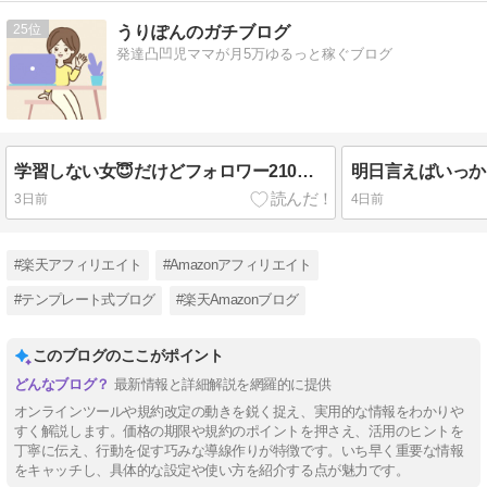
25
うりぽんのガチブログ
発達凸凹児ママが月5万ゆるっと稼ぐブログ
学習しない女😇だけどフォロワー210→420人！！
3日前
4日前
#楽天アフィリエイト
#Amazonアフィリエイト
#テンプレート式ブログ
#楽天Amazonブログ
このブログのここがポイント
最新情報と詳細解説を網羅的に提供
オンラインツールや規約改定の動きを鋭く捉え、実用的な情報をわかりや
すく解説します。価格の期限や規約のポイントを押さえ、活用のヒントを
丁寧に伝え、行動を促す巧みな導線作りが特徴です。いち早く重要な情報
をキャッチし、具体的な設定や使い方を紹介する点が魅力です。