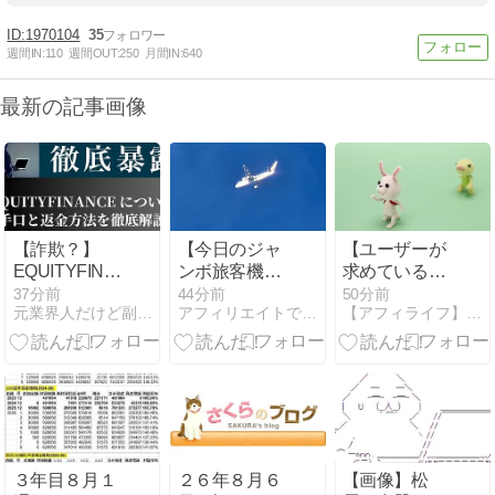
1970104
35
週間IN:
110
週間OUT:
250
月間IN:
640
最新の記事画像
【詐欺？】
【今日のジャ
【ユーザーが
EQUITYFINANCE
ンボ旅客機】
求めているの
の出金できな
18:07～撮影
は解決であっ
37分前
44分前
50分前
元業界人だけど副業商材のこと全部暴露します｜
アフィリエイトで月収３５０万円！
【アフィライフ】初心者apaが月収250万円稼いだ方法
い口コミと運
（5機）
て解決策では
営実態を元業
ない】10言っ
者が暴露！評
たら10理解し
判・被害まと
て10実行して
め
くれるfable5
の魅力
３年目８月１
２６年８月６
【画像】松