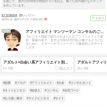
を通じて、努力の方向性や持続のコツを伝え、稼ぐための確かなステップ
を示しています。
2036004
25
週間IN:
30
週間OUT:
100
月間IN:
390
22
アフィリエイト マンツーマン コンサルのご案内
【ビジネス雑誌で紹介されました】アフィリエイトで最
短・最速の道で、まずは月収10万円以上稼げるようにな
るために、ナガーノがマンツーマンで徹底的にサポート
します
アダルト×出会い系アフィリエイト別サイト運用を学べる書籍紹介
6ヶ月前
10ヶ月前
#副業
#ブログ
#アフィリエイト
#お金
#コンサルタント
#ネットビジネス
#副収入
#コンサル
#在宅ワーク
#お小遣い稼ぎ
#サイドビジネス
#サイト