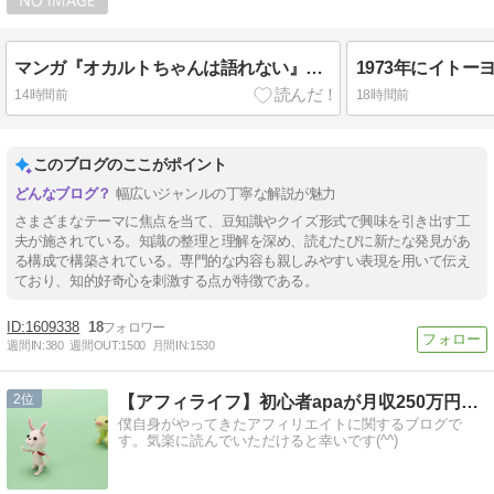
マンガ『オカルトちゃんは語れない』に登場する高橋陽子たちが通う大学は何でしょう？
14時間前
18時間前
このブログのここがポイント
幅広いジャンルの丁寧な解説が魅力
さまざまなテーマに焦点を当て、豆知識やクイズ形式で興味を引き出す工
夫が施されている。知識の整理と理解を深め、読むたびに新たな発見があ
る構成で構築されている。専門的な内容も親しみやすい表現を用いて伝え
ており、知的好奇心を刺激する点が特徴である。
1609338
18
週間IN:
380
週間OUT:
1500
月間IN:
1530
2
【アフィライフ】初心者apaが月収250万円稼いだ方法
僕自身がやってきたアフィリエイトに関するブログで
す。気楽に読んでいただけると幸いです(^^)