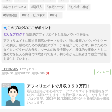
#ネットビジネス
#副収入
#在宅ワーク
#お小遣い稼ぎ
#情報発信
#サイドビジネス
#サイト
このブログのここがポイント
実践的アフィリエイトと最新ノウハウを提示
アフィリエイトに関する幅広いテーマを扱い、特に最新のノウハウやツー
ルの解説、成功のための実践的アプローチを紹介しています。稼ぐための
タイミングや仕組み作り、ツールの改良情報など、具体的な事例とともに
進め方を伝える内容で構成されており、初心者から上級者まで役立つ情報
を提供しています。
1197905
13
週間IN:
30
週間OUT:
130
月間IN:
340
24
アフィリエイトで月収３５０万円！
最初は誰もが初心者です！アフィリエイト作業過程をブ
ログに掲載いたします！毎日仕事ノルマをこなす方法が
ブログ日記。2023年10月20日19時40から作業記録を掲載
いたします。