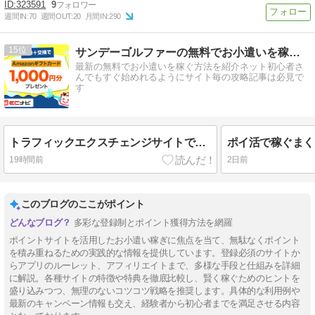
323591
9
週間IN:
70
週間OUT:
20
月間IN:
290
15
サンデーゴルファーの無料でお小遣いを稼ぐ方法
最新の無料でお小遣いを稼ぐ方法を紹介ネット初心者さ
んでもすぐ始めれるようにサイト毎の攻略記事は必見で
す
トラフィックエクスチェンジサイトでポイ活
19時間前
2日前
このブログのここがポイント
多彩な登録制とポイント獲得方法を網羅
ポイントサイトを活用したお小遣い稼ぎに焦点を当て、無駄なくポイント
を積み重ねるための実践的な情報を提供しています。登録必須のサイトか
らアプリのルーレット、アフィリエイトまで、多様な手段と仕組みを詳細
に解説。各種サイトの特徴や特典を徹底比較し、賢く稼ぐためのヒントを
盛り込みつつ、無理のないコツコツ戦略を推奨します。具体的な利用例や
最新のキャンペーン情報も交え、経験者から初心者までを満足させる内容