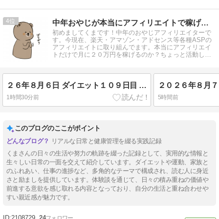
4
中年おやじが本当にアフィリエイトで稼げる？実験証明ブログ
初めましてくまです！中年のおやじアフィリエイターで
す。今現在、楽天・アマゾン・アドセンス等各種ASPの
アフィリエイトに取り組んでます。本当にアフィリエイ
トだけで月に２０万円を稼げるのか？ちょっと活動して
みます。
２６年８月６日 ダイエット１０９日目 Season４ Day１９
２０２６年８月７
1時間30分前
5時間前
このブログのここがポイント
リアルな日常と健康管理を綴る実践記録
くまさんの日々の生活や努力の軌跡を綴った記録として、実用的な情報と
生々しい日常の一面を交えて紹介しています。ダイエットや運動、家族と
のふれあい、仕事の進捗など、多角的なテーマで構成され、読む人に身近
さと励ましを提供しています。体験談を通じて、日々の積み重ねの価値や
前進する意欲を感じ取れる内容となっており、自分の生活と重ね合わせや
すい親近感が魅力です。
2108729
24