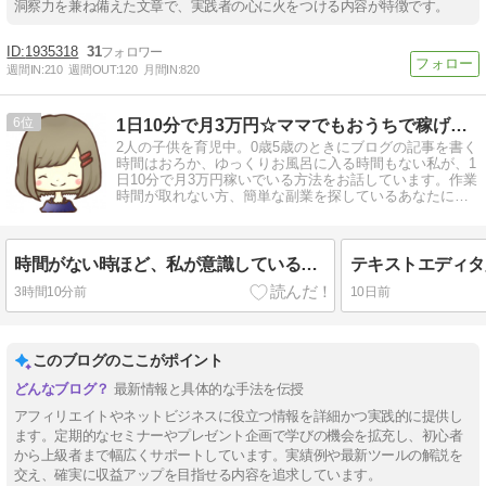
洞察力を兼ね備えた文章で、実践者の心に火をつける内容が特徴です。
1935318
31
週間IN:
210
週間OUT:
120
月間IN:
820
6
1日10分で月3万円☆ママでもおうちで稼げる方法を解説
2人の子供を育児中。0歳5歳のときにブログの記事を書く
時間はおろか、ゆっくりお風呂に入る時間もない私が、1
日10分で月3万円稼いでいる方法をお話しています。作業
時間が取れない方、簡単な副業を探しているあなたにお
すすめの方法です♪
時間がない時ほど、私が意識していること
3時間10分前
10日前
このブログのここがポイント
最新情報と具体的な手法を伝授
アフィリエイトやネットビジネスに役立つ情報を詳細かつ実践的に提供し
ます。定期的なセミナーやプレゼント企画で学びの機会を拡充し、初心者
から上級者まで幅広くサポートしています。実績例や最新ツールの解説を
交え、確実に収益アップを目指せる内容を追求しています。