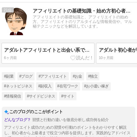
21
アフィリエイトの基礎知識・始め方初心者講座
アフィリエイトの基礎知識と、アフィリエイトの始め
方、アフィリエイトのリアルタイムな情報発信や、マル
秘テクニックなどを解説しています。
アダルトアフィリエイトと出会い系で稼ぐ別サイト運用とリライト戦略の全体像
6ヶ月前
10ヶ月前
#副業
#ブログ
#アフィリエイト
#お金
#独立
#ネットビジネス
#副収入
#在宅ワーク
#お小遣い稼ぎ
#情報発信
#サイドビジネス
#サイト
このブログのここがポイント
習慣と行動の違いを徹底分析し成功例を紹介
アフィリエイト成功のための習慣や行動のポイントをわかりやすく解説
し、初心者から上級者まで役立つ内容を提供します。実践的なアドバイス