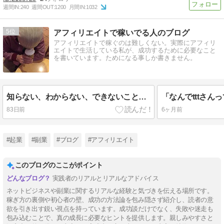
週間IN:
240
週間OUT:
1200
月間IN:
1032
5
アフィリエイトで稼いでる人のブログ
アフィリエイトで稼ぐのは難しくない。実際にアフィリ
エイトで生活している私が、成功するために必要なこと
を書いています。ためになる事しか書きません。
知らない、わからない、できないことが多い？そんなん最高やん！！って話
83日前
6ヶ月前
#起業
#副業
#ブログ
#アフィリエイト
このブログのここがポイント
実践者のリアルとリアルなアドバイス
ネットビジネスや副業に関するリアルな経験と気づきを伝える場所です。
稼ぎ方の裏側や初心者の壁、成功の方法論を包み隠さず紹介し、読者の意
欲を引き出す鋭い視点を持っています。成功談だけでなく、失敗や迷走も
包み込むことで、真の成長に必要なヒントを提供します。親しみやすさと