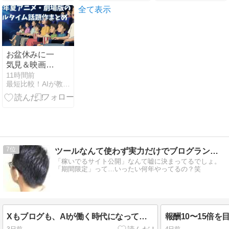
資格』
徹底レビュー
全て表示
お盆休みに一
気見＆映画館
で観るならコ
11時間前
最短比較！AIが教える「本当の評判」まとめ
レ！2026年夏
アニメ・劇場
版のリアルタ
イム話題作ま
とめ
7
ツールなんて使わず実力だけでブログランキング上位維持してます
「稼いでるサイト公開」なんて嘘に決まってるでしょ。
「期間限定」って…いったい何年やってるの？笑
Xもブログも、AIが働く時代になってきました。