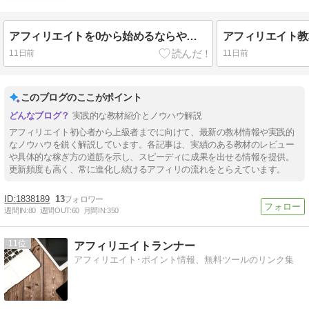
アフィリエイトを0から始めるならやること稼ぐロードマップ！4つの教材も紹介！
11日前
11日前
このブログのここがポイント
実践的な教材紹介とノウハウ解説
アフィリエイト初心者から上級者までに向けて、最新の教材情報や実践的
なノウハウを鋭く解説しています。各記事は、実績のある教材のレビュー
や具体的な稼ぎ方の道筋を示し、スピーディに成果を出せる情報を提供。
更新頻度も高く、常に進化し続けるアフィリの流れをとらえています。
1838189
13
週間IN:
80
週間OUT:
60
月間IN:
350
11
アフィリエイトランナー
アフィリエイト･ポイント情報、無料ツールのリンク集