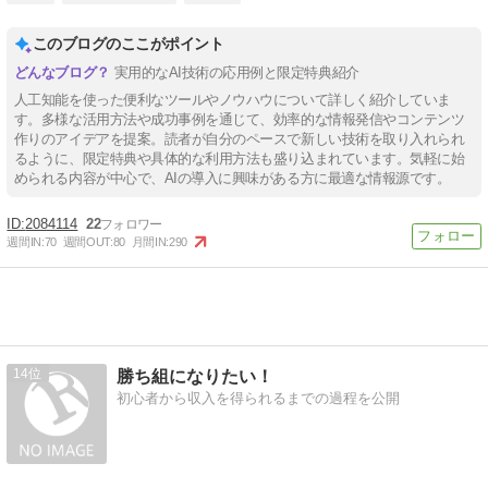
このブログのここがポイント
実用的なAI技術の応用例と限定特典紹介
人工知能を使った便利なツールやノウハウについて詳しく紹介していま
す。多様な活用方法や成功事例を通じて、効率的な情報発信やコンテンツ
作りのアイデアを提案。読者が自分のペースで新しい技術を取り入れられ
るように、限定特典や具体的な利用方法も盛り込まれています。気軽に始
められる内容が中心で、AIの導入に興味がある方に最適な情報源です。
2084114
22
週間IN:
70
週間OUT:
80
月間IN:
290
14
勝ち組になりたい！
初心者から収入を得られるまでの過程を公開