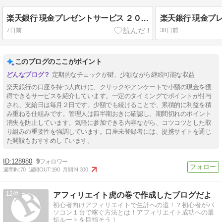
楽天銀行 現金プレゼントサービス ２０２６年７月は１０円獲得
7日前
38日前
このブログのここがポイント
定期的なチェックが鍵、少額ながら継続可能な収益
楽天銀行の口座を持つ人向けに、クリックやアンケートで小額の現金を獲
得できるサービスを紹介しています。一定のタイミングでポイントが付与
され、支給日は毎月２日です。少額でも続けることで、累積的に利益を積
み重ねる仕組みです。管理人は四半期おきに確認し、期間切れのポイント
消失を防止しています。気軽に参加できる内容ながら、コツコツとした取
り組みの重要性を強調しています。口座未登録者には、提携サイトを通じ
た開設もおすすめしています。
128980
9
週間IN:
70
週間OUT:
190
月間IN:
300
12
アフィリエイト虎の巻で作成したブログだよ
初心者向けアフィリエイトで生計への道！？初心者がパ
ソコン１台で稼ぐ方法とは！アフィリエイト成功への最
短ルートを目指そう！