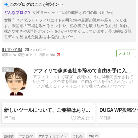
このブログのここがポイント
女性ターゲット市場の成長と独自の取り組み例
女性向けアダルトアフィリエイトの可能性や最新の戦略を紹介していま
す。未開拓の市場を攻めるヒントや、初心者でも取り組める方法に触れ、
稼ぎやすさや差別化ポイントをわかりやすく伝えています。長期的な収益
モデルを見据えた提案も本格的にカバー。
1900184
20
週間IN:
30
週間OUT:
100
月間IN:
380
23
アフィリで稼ぎ会社を辞めて自由を手に入れたナガーノのブログ
アフィリエイトで稼ぎ、奴隷のように14年間働かされて
いたブラック企業を退職 自由な生活を手に入れたナガ
ーノが教えるアフィリエイトで稼ぐためのノウハウ
新しいツールについて、ご要望はありませんか？
25日前
38日前
#副業
#ブログ
#アフィリエイト
#お金
#独立