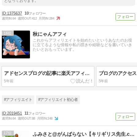
となっております。
1375637
10
週間IN:
64
週間OUT:
412
月間IN:
284
16
秋にゃんアフィ
これからアフィリエイトを始めたいというあなたのお役
に立てるような情報や私の躓きや経験などを書いていき
たいとおもっています。
アドセンスブログの記事に楽天アフィリエイトを絡める！
5年前
5年前
#アフィリエイト
#アフィリエイト初心者
2019451
11
週間IN:
64
週間OUT:
88
月間IN:
248
17
ふみさと@がんばらない【キリギリス先生.com】