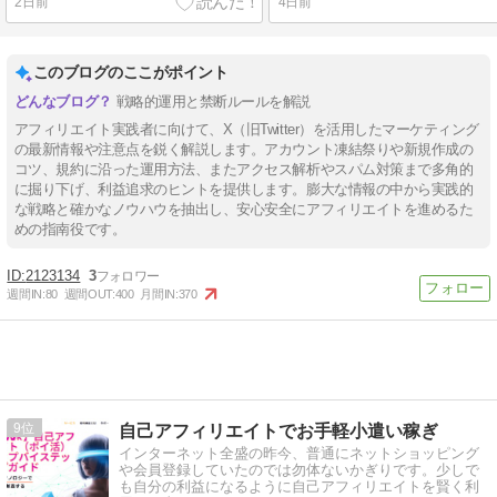
2日前
4日前
このブログのここがポイント
戦略的運用と禁断ルールを解説
アフィリエイト実践者に向けて、X（旧Twitter）を活用したマーケティング
の最新情報や注意点を鋭く解説します。アカウント凍結祭りや新規作成の
コツ、規約に沿った運用方法、またアクセス解析やスパム対策まで多角的
に掘り下げ、利益追求のヒントを提供します。膨大な情報の中から実践的
な戦略と確かなノウハウを抽出し、安心安全にアフィリエイトを進めるた
めの指南役です。
2123134
3
週間IN:
80
週間OUT:
400
月間IN:
370
9
自己アフィリエイトでお手軽小遣い稼ぎ
インターネット全盛の昨今、普通にネットショッピング
や会員登録していたのでは勿体ないかぎりです。少しで
も自分の利益になるように自己アフィリエイトを賢く利