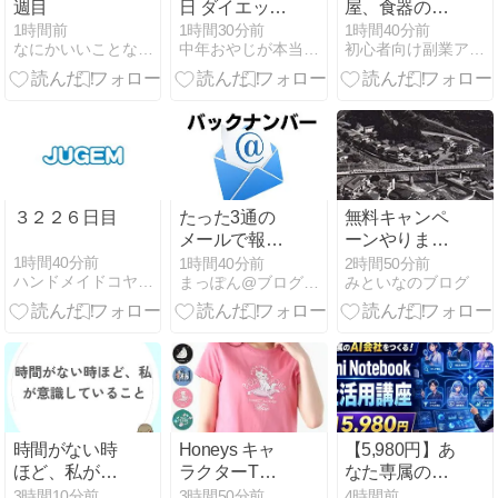
週目
日 ダイエット
屋、食器の仕
１０９日目
分けまでセル
1時間前
1時間30分前
1時間40分前
なにかいいことないかな
中年おやじが本当にアフィリエイトで稼げる？実験証明ブログ
初心者向け副業アフィリエイト情報館 InfoShop
Season４ Day
フに
１９
３２２６日目
たった3通の
無料キャンペ
メールで報酬
ーンやりま
5万円 ！ ｜
す！「生徒を
1時間40分前
1時間40分前
2時間50分前
ハンドメイドコヤマルアー
まっぽん@ブログの達人
みといなのブログ
2026-06-08
連れてビンボ
17:45
ー旅95 新潟
編」
時間がない時
Honeys キャ
【5,980円】あ
ほど、私が意
ラクターTシ
なた専属のAI
識しているこ
ャツSALE♡
会社が作れ
3時間10分前
3時間50分前
4時間前