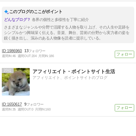
このブログのここがポイント
各界の個性と多様性を丁寧に紹介
さまざまなジャンルや分野で活躍する人物を取り上げ、その人生や足跡を
シンプルかつ興味深く伝える。音楽、舞台、芸術の分野から実力者の姿を
鋭く描き出し、深みのある人物像を読者に提示している。
1986960
13
週間IN:
46
週間OUT:
204
月間IN:
186
20
アフィリエイト・ポイントサイト生活
アフィリエイト、ポイントサイトのブログ
1650617
9
週間IN:
35
週間OUT:
0
月間IN:
160