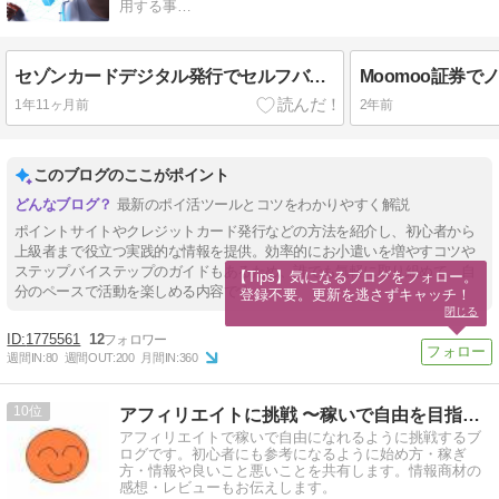
用する事…
セゾンカードデジタル発行でセルフバック報酬ゲット【ポイ活完全ガイド】
1年11ヶ月前
2年前
このブログのここがポイント
最新のポイ活ツールとコツをわかりやすく解説
ポイントサイトやクレジットカード発行などの方法を紹介し、初心者から
上級者まで役立つ実践的な情報を提供。効率的にお小遣いを増やすコツや
ステップバイステップのガイドもあるため、誰でも気軽に取り組めて、自
【Tips】気になるブログをフォロー。

分のペースで活動を楽しめる内容です。
登録不要。更新を逃さずキャッチ！
閉じる
1775561
12
週間IN:
80
週間OUT:
200
月間IN:
360
10
アフィリエイトに挑戦 〜稼いで自由を目指す〜
アフィリエイトで稼いで自由になれるように挑戦するブ
ログです。初心者にも参考になるように始め方・稼ぎ
方・情報や良いこと悪いことを共有します。情報商材の
感想・レビューもお伝えします。