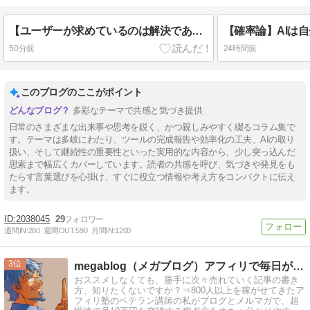
【ユーザーが求めているのは解決であって解決策ではない】10言ったら10理解して10実行してくれるfable5の魅力
50分前
24時間前
このブログのここがポイント
多彩なテーマで共感と気づき提供
日常のさまざまな出来事や思考を鋭く、かつ親しみやすく綴るコラム集で
す。テーマは多岐にわたり、ツールの完成報告や効率化の工夫、AIの取り
扱い、そして継続性の重要性といった実用的な内容から、少し突っ込んだ
思索まで幅広くカバーしています。読者の共感を呼び、気づきや発見をも
たらす言葉選びを心掛け、すぐに役立つ情報や考え方をコンパクトに伝え
ます。
2038045
29
週間IN:
280
週間OUT:
590
月間IN:
1200
3
megablog（メガブログ）アフィリで毎日が給料日に！
おススメしなくても、勝手に次々売れていく記事の書き
方、知りたくないですか？⇒800人以上を稼がせてきたア
フィリ塾のベテラン講師の私がブログとメルマガで、超