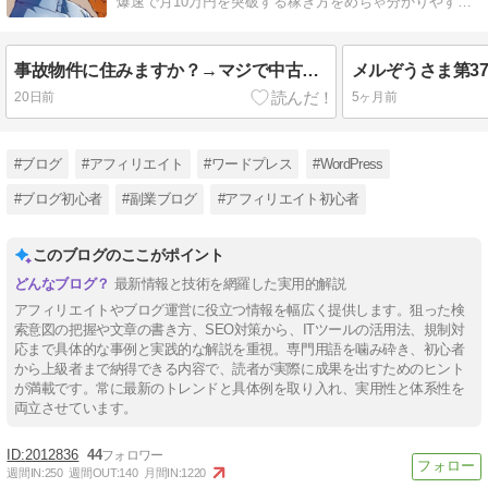
爆速で月10万円を突破する稼ぎ方をめちゃ分かりやすく
教えてます。 稼げていない人必見！
事故物件に住みますか？→マジで中古ドメインとか、やめなよ！
20日前
5ヶ月前
#ブログ
#アフィリエイト
#ワードプレス
#WordPress
#ブログ初心者
#副業ブログ
#アフィリエイト初心者
このブログのここがポイント
最新情報と技術を網羅した実用的解説
アフィリエイトやブログ運営に役立つ情報を幅広く提供します。狙った検
索意図の把握や文章の書き方、SEO対策から、ITツールの活用法、規制対
応まで具体的な事例と実践的な解説を重視。専門用語を噛み砕き、初心者
から上級者まで納得できる内容で、読者が実際に成果を出すためのヒント
が満載です。常に最新のトレンドと具体例を取り入れ、実用性と体系性を
両立させています。
2012836
44
週間IN:
250
週間OUT:
140
月間IN:
1220