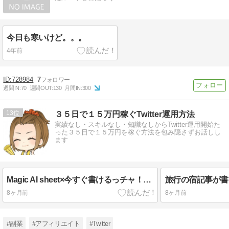
今日も寒いけど。。。
4年前
728984
7
週間IN:
70
週間OUT:
130
月間IN:
300
13
３５日で１５万円稼ぐTwitter運用方法
実績なし・スキルなし・知識なしからTwitter運用開始た
った３５日で１５万円を稼ぐ方法を包み隠さずお話しし
ます
Magic AI sheet×今すぐ書けるっチャ！の活用方法
8ヶ月前
8ヶ月前
#副業
#アフィリエイト
#Twitter