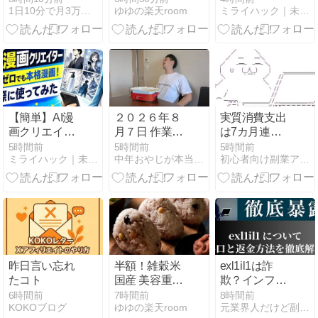
1日10分で月3万円☆ママでもおうちで稼げる方法を解説
ゆゆの楽天room
ミライハック｜未来派野郎hiro公式ブログ
と
る！Gemini
Notebook完全
活用講座を徹
底解説
【簡単】AI漫
２０２６年８
実質消費支出
画クリエイタ
月７日 作業予
は7カ月連続
ーを使ってみ
定報告
のマイナス、
5時間前
5時間前
5時間前
ミライハック｜未来派野郎hiro公式ブログ
中年おやじが本当にアフィリエイトで稼げる？実験証明ブログ
初心者向け副業アフィリエイト情報館 InfoShop
た感想！絵心
前年同月比
ゼロでも本格
3.3%減－6月
漫画が作れた
昨日言い忘れ
半額！雑穀米
exl1il1は詐
たコト
国産 美容重視
欺？インフル
ビューティー
エンサー案件
6時間前
7時間前
8時間前
KOKOブログ
ゆゆの楽天room
元業界人だけど副業商材のこと全部暴露します｜
ブレンド
の闇を元業者