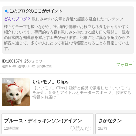
このブログのここがポイント
親しみやすい文章と身近な話題を融合したコンテンツ
様々なテーマを扱いながら、実用的な情報やお役立ちネタをわかりやすく
紹介しています。専門的な内容も親しみを持たせる語り口で展開し、読者
の日常的な知識欲を満たす工夫が光ります。記事ごとに異なる角度からの
解説を通じて、多くの人にとって有益な情報源となることを目指していま
す。
1801574
25
週間IN:
48
週間OUT:
42
月間IN:
228
19
いいモノ。Clips
【いいモノ。Clips】独断と偏見で厳選した「いいモノ」
を紹介。音楽とアイドルとモータースポーツ、お役立ち
情報をお届け！
ブルース・ディッキンソン (アイアン・メイデン)
さかなクン
12時間前
2日前