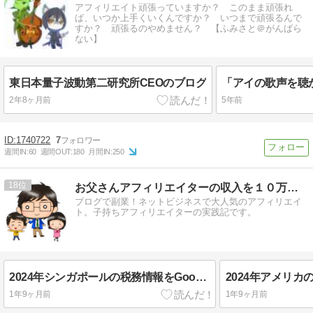
アフィリエイト頑張っていますか？ このまま頑張れ
ば、いつか上手くいくんですか？ いつまで頑張るんで
すか？ 頑張るのやめません？ 【ふみさと＠がんばら
ない】
東日本量子波動第二研究所CEOのブログ
2年8ヶ月前
5年前
1740722
7
週間IN:
60
週間OUT:
180
月間IN:
250
18
お父さんアフィリエイターの収入を１０万円増やす方法
ブログで副業！ネットビジネスで大人気のアフィリエイ
ト。子持ちアフィリエイターの実践記です。
2024年シンガポールの税務情報をGoogleに提出する方法[GoogleAdSense]
1年9ヶ月前
1年9ヶ月前