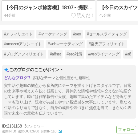
【今日のジャンボ旅客機】18:07～撮影（5機）
44分前
45分前
#アフィリエイト
#マーケティング
#seo
#セールスライティング
#amazonアソシエイト
#webマーケティング
#楽天アフィリエイト
#ブログアフィリエイト
#a8net
#seo対策
#webライティング
#a8
このブログのここがポイント
多彩なテーマと個性豊かな趣味性
実生活や趣味の観点から多角的にテーマを掘り下げるスタイルです。日常
の出来事や考え方を鋭く観察して、具体的な情報や感想を交えながら紹介
しています。時には作業報告や天候、趣味で集めたアイテムなど身近なテ
ーマも取り上げ、読者が共感しやすい親近感を大事にしています。単なる
生活のふり返りではなく、自身の成長や気づきに焦点を当て、きらめく表
現で未来への意欲も伝えています。
2131168
3
週間IN:
30
週間OUT:
3780
月間IN:
110