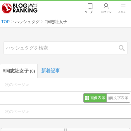
リーダー
ログイン
メニュー
TOP
ハッシュタグ
#同志社女子
検索
新着記事
#同志社女子
0
次のページ≫
画像表示
文字表示
次のページ≫