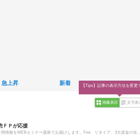
急上昇
新着
【Tips】記事の表示方法を変更
画像表示
文字表
売ＦＰが応援
東京下町浅草の独立系FP事務所、非販売のFPが、お金の有用情報をWEBセミナー講座でお届けします。Fire、リタイア、3大資金の住宅、教育、老後資金、