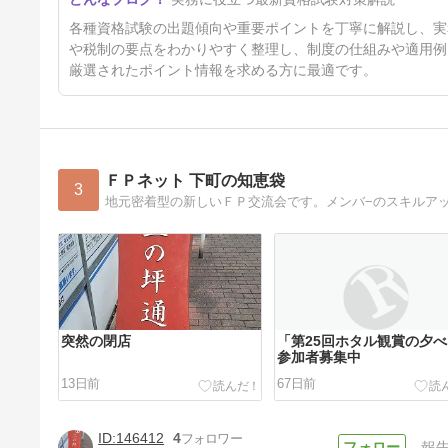
29時間前
各種資格試験の出題傾向や重要ポイントを丁寧に解説し、実
や税制の要点をわかりやすく整理し、制度の仕組みや適用例
厳選されたポイント情報を求める方に最適です。
ＦＰネット 下町の知恵袋
3
地元密着型の新しいＦＰ交流会です。メンバ−のスキルア
突然の閉店
「第25回ホタル観賞の夕
参加者募集中
13日前
67日前
146412
4
報