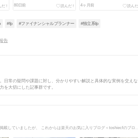
営”から抜け出すための考え方”
80日前
4ヶ月前
o
#fp
#ファイナンシャルプランナー
#独立系fp
報告
。日常の疑問や課題に対し、分かりやすい解説と具体的な実例を交えな
力を大切にした記事群です。
今までお金の大学＜キャッシュフローのすすめブログ＞ で掲載していましたが、 これからは楽天のお気に入り