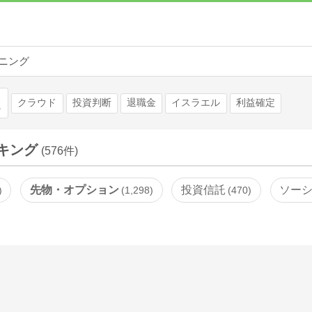
ニング
検索
クラウド
投資判断
退職金
イスラエル
利益確定
キング
(576件)
先物・オプション
投資信託
ソー
1,298
470