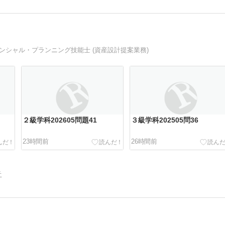
ナンシャル・プランニング技能士 (資産設計提案業務)
２級学科202605問題41
３級学科202505問36
23時間前
26時間前
告