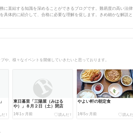
務に直結する知識を深めることができるブログです。難易度の高い法律
を具体的に紹介して、合格に必要な理解を促します。きめ細かな解説と
ップや、様々なイベントを開催していきたいと思っております。
べ」
東日暮里「三陽屋（みはる
やよい軒の朝定食
や）」８月２日（土）閉店
1年1ヶ月前
1年5ヶ月前
告