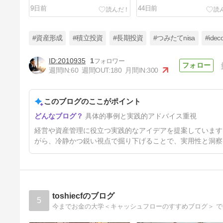
こと
は解決しない
9日前
44日前
#資産形成
#積立投資
#長期投資
#つみたてnisa
#idec
2010935
1
週間IN:
60
週間OUT:
180
月間IN:
300
社長の節税対策｜利益が出すぎ
た時の“逃げ道”とは？
このブログのここがポイント
5ヶ月前
具体的事例と実践的アドバイス重視
経営や資産管理に役立つ実践的なアイデアを提案しています
がら、冷静かつ鋭い視点で掘り下げることで、実用性と洞察
toshiecfのブログ
5