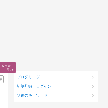
できます。
閉じる
ブログリーダー
示
新規登録・ログイン
話題のキーワード
iDeCoやNISAの資産形成を勉強しよう。メルマガ会員募集、特典もたくさん!!