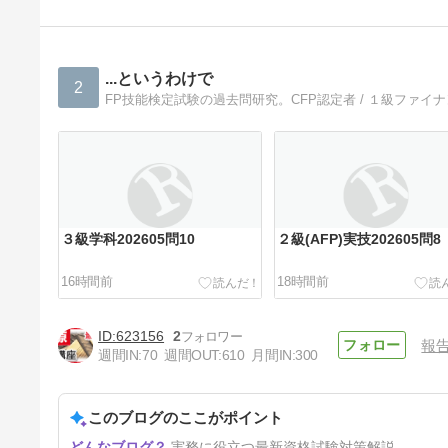
...というわけで
2
FP技能検定試験の過去問研究。CFP認定者 / １級ファイ
３級学科202605問10
２級(AFP)実技202605問8
16時間前
18時間前
623156
2
報
週間IN:
70
週間OUT:
610
月間IN:
300
このブログのここがポイント
２級(AFP)実技202505問23
実務に役立つ最新資格試験対策解説