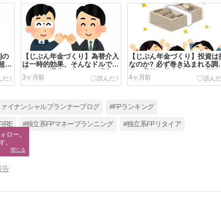
利の
【じぶん年金づくり】為替介入
【じぶん年金づくり】投資は
超長
は一時的効果、そんなドルでも
なのか? 必ず巻き込まれる調
向
持つべき通貨と言われる理由
整・暴落・元本割れへの覚悟
3ヶ月前
4ヶ月前
FP
ファイナンシャルプランナーブログ
#FPランキング
IRE
#独立系FPマネープランニング
#独立系FPリタイア
ォロー。

す。
閉じる
報告