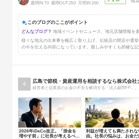
週間IN:
70
週間OUT:
250
月間IN:
260
このブログのここがポイント
雪の花 -ともに在りて-展
地域イベントやニュース、地元店舗情報を
1年6ヶ月前
様々な地元の出来事を幅広く取り上げ、伝統店の閉店や選挙
の今を伝える内容になっています。親しみやすくも的確な記
広島で節税・資産運用を相談するなら株式会社
4
経営者と従業員のお金の不安を解消する「法人顧問FP」
2026年iDeCo改正。「掛金を
利益が増えても満たされな
増やす前」に社長が考えるべき
由。社長の悩みは、お金だ