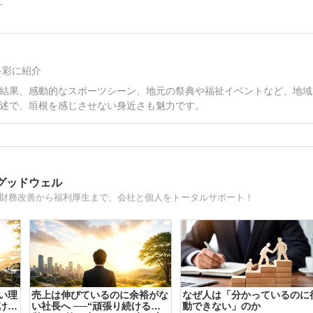
多彩に紹介
結果、感動的なスポーツシーン、地元の祭典や福祉イベントなど、地域
述で、垣根を感じさせない身近さも魅力です。
グッドウェル
。財務改善から福利厚生まで、会社と個人をトータルサポート！
い理
売上は伸びているのに余裕がな
なぜ人は「分かっているのに
けで
い社長へ ──“頑張り続ける経
動できない」のか