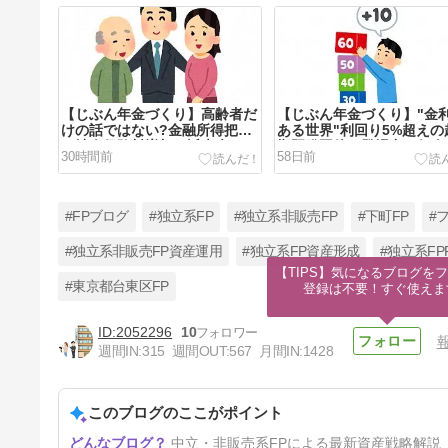
【じぶん年金づくり】高齢者だ
【じぶん年金づくり】"金
けの話ではない?金融所得把握
ある世界"利回り5%超えの
で社会保険料増加の近未来
期既発国債も登場中、個人
30時間前
58日前
【FP事務所トータルサポー
け・新窓販国債はありか【
ト】
事務所トータルサポート】
#FPブログ
#独立系FP
#独立系非販売FP
#下町FP
#
#独立系非販売FP資産運用
#独立系FP資産形成
#独立系FPF
【TIPS】気になるブログをフ
#東京都台東区FP
登録は不要！すぐ使えま
【じぶん年金づくり】老後生活
資金を見積もり将来の経済的不
2052296
10
安を払拭しよう【FP事務所ト
6ヶ月前
週間IN:
315
週間OUT:
567
月間IN:
1428
ータルサポートブログ講座】
このブログのここがポイント
中立・非販売系FPによる最新資産戦略解説