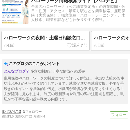
ハローワーク情報検索サイト【ハロナビ】
全国のハローワーク（公共職業安定所）の営業時間・休
日・住所・アクセス・最寄り駅などを簡単検索。雇用保
険（失業保険）、職業訓練（ハロートレーニング）、求
人検索、職業相談などもわかりやすく解説。
ハローワークの夜間・土曜日相談窓口｜利用できる内容と注意点
76日前
76日前
このブログのここがポイント
多彩な制度と丁寧な解説への誘導
雇用保険やハローワークの制度について詳しく解説し、申請や支給の条件
や流れをわかりやすく紹介しています。就業促進や再就職支援、必要な手
続きのポイントを具体的に伝え、求職者が適切な支援を受けやすくなる工
夫が随所に見られます。制度の最新動向や利用の際の注意点も網羅し、親
切かつ丁寧な案内役を務める内容です。
2074710
5
週間IN:
0
週間OUT:
32
月間IN:
4