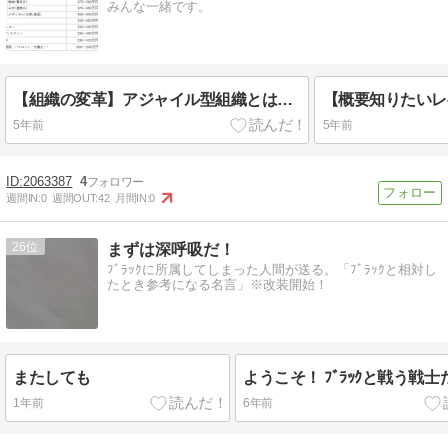
みんな一緒です。
【組織の変革】アジャイル型組織とは何のことを言っているのか知りたい【基本編】
5年前
5年前
2063387
4
週間IN:
0
週間OUT:
42
月間IN:
0
26
まずは深呼吸だ！
ﾌﾞﾗｯｸに所属してしまった人間が送る。「ﾌﾞﾗｯｸと相対し
たとき参考になる名言」※改装開始！
またしても
ようこそ！ ﾌﾞﾗｯｸと戦う戦士た
1年前
6年前