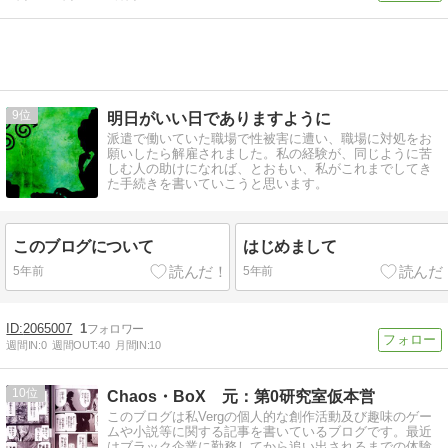
9
明日がいい日でありますように
派遣で働いていた職場で性被害に遭い、職場に対処をお
願いしたら解雇されました。私の経験が、同じように苦
しむ人の助けになれば、とおもい、私がこれまでしてき
た手続きを書いていこうと思います。
このブログについて
はじめまして
5年前
5年前
2065007
1
週間IN:
0
週間OUT:
40
月間IN:
10
10
Chaos・BoX 元：第0研究室仮本営
このブログは私Vergの個人的な創作活動及び趣味のゲー
ムや小説等に関する記事を書いているブログです。最近
はブラック企業に勤務してから追い出されるまでの体験