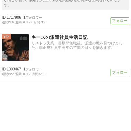
す。
1717906
1
週間IN:
6
週間OUT:
27
月間IN:
9
3
キースの派遣社員生活日記
リストラ失業、長期間無職後、派遣の職を見つけまし
た。非正規社員中高年の苦悩の日々を描きます。
1303467
1
週間IN:
2
週間OUT:
2
月間IN:
10