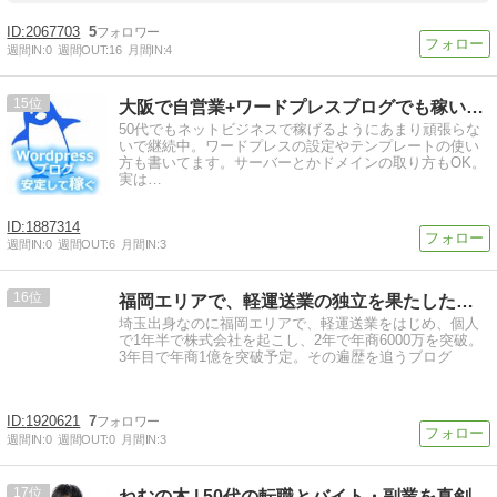
2067703
5
週間IN:
0
週間OUT:
16
月間IN:
4
15
大阪で自営業+ワードプレスブログでも稼いで収入を増やす
50代でもネットビジネスで稼げるようにあまり頑張らな
いで継続中。ワードプレスの設定やテンプレートの使い
方も書いてます。サーバーとかドメインの取り方もOK。
実は…
1887314
週間IN:
0
週間OUT:
6
月間IN:
3
16
福岡エリアで、軽運送業の独立を果たした阪神ファンのブログ
埼玉出身なのに福岡エリアで、軽運送業をはじめ、個人
で1年半で株式会社を起こし、2年で年商6000万を突破。
3年目で年商1億を突破予定。その遍歴を追うブログ
1920621
7
週間IN:
0
週間OUT:
0
月間IN:
3
17
ねむの木 | 50代の転職とバイト・副業を真剣に考える会