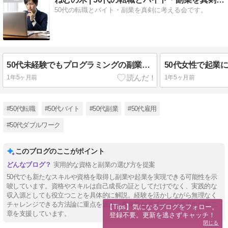
50代の転職とバイト・副業を真剣に考える会です。
50代未経験でもプログラミングの副業を始められる？初心者におすすめ
1年5ヶ月前
1年5ヶ月前
#50代転職
#50代バイト
#50代副業
#50代雇用
#50代ダブルワーク
このブログのここがポイント
実用的な資格と副業の選び方を提案
50代でも新たなスキルや資格を取得し副業や起業を実現できる可能性を示
唆しています。資格やスキルは自己成長の証としてだけでなく、実践的な
収入源としても役立つことを具体的に解説。経験を活かしながら無理なく
チャレンジできる方法論に重点を置き、多角的なアプローチで人生の第二
【Tips】気になるブログをフォロー。

章を支援しています。
登録不要。更新を逃さずキャッチ！
閉じる