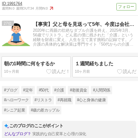
1991764
週間IN:
0
週間OUT:
34
月間IN:
0
27
【事実】父と母を見送って5年、今度は会社が僕を見送った。
2020年に両親の壮絶なダブル介護を終え、2025年3月、
56歳でリストラ。どん底の僕に残された「介護」という
経験を財産に変え、人生を立て直す挑戦の記録です。／
介護の具体的な解決策は専門サイト『50代からの介護ノ
ート』で全公開しています。
朝の1時間に何をするか
１週間経ちました
10ヶ月前
10ヶ月前
#ブログ
#定年
#50代
#介護
#老後資金
#人間関係
#ハローワーク
#リストラ
#再就職
#心と身体の健康
#シニア起業
#歳の差カップル
このブログのここがポイント
実践的な自己変革と心理の深化