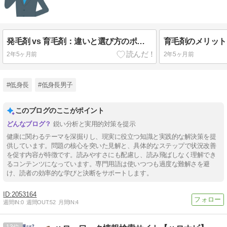
発毛剤 vs 育毛剤：違いと選び方のポイント、おすすめ商品比較
2年5ヶ月前
2年5ヶ月前
#低身長
#低身長男子
このブログのここがポイント
鋭い分析と実用的対策を提示
健康に関わるテーマを深掘りし、現実に役立つ知識と実践的な解決策を提
供しています。問題の核心を突いた見解と、具体的なステップで状況改善
を促す内容が特徴です。読みやすさにも配慮し、読み飛ばしなく理解でき
るコンテンツになっています。専門用語は使いつつも過度な難解さを避
け、読者の効率的な学びと決断をサポートします。
2053164
週間IN:
0
週間OUT:
52
月間IN:
4
13