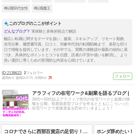
#転職50代女性
#転職魔王
このブログのここがポイント
実体験と多角的視点で解説
幅広い転職に関するテーマを扱い、服装、スキルアップ、リモート勤務、
在宅仕事、履歴書写真、口コミ、対象年代別の転職戦略まで、多彩な切り
口で情報を提供しています。その中でも、実際の体験談や最新の傾向に基
づき、具体的なポイントとコツを伝授。読者の不安や迷いを解消し、より
良い選択に導くための実用的な内容を心掛けています。
2138623
2
週間IN:
0
週間OUT:
75
月間IN:
0
23
アラフィフの在宅ワーク&副業を語るブログ |
30代〜50代以上アラフィフ世代の在宅ワークと副業の情
報を公開。長期資産型ブログを作るとともにこういった
在宅ワークで老後資金を貯めていきましょう！
コロナでさらに西部百貨店の足切り！もう辞めたい、50代前半のデータ入力へ派遣転職