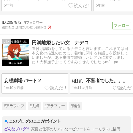
5年前
5年前
2057972
4
週間IN:
2
週間OUT:
42
月間IN:
2
5
円満離婚したい女 ナデコ
着付け講師をしているナデコと言います。これまでは日
本文化の推進のために、着物に関するお話しを投稿して
いましたが、ある事情で離婚したいアカに変更しまし
た！大和撫子ぶっててすみませんでしたっm(__)m
妄想劇場 パート 2
ほぼ、不審者でした。。。
1年10ヶ月前
1年11ヶ月前
#アラフィフ
#夫婦
#アラフォー
#離婚
このブログのここがポイント
家庭と仕事のリアルなエピソードをユーモラスに描写