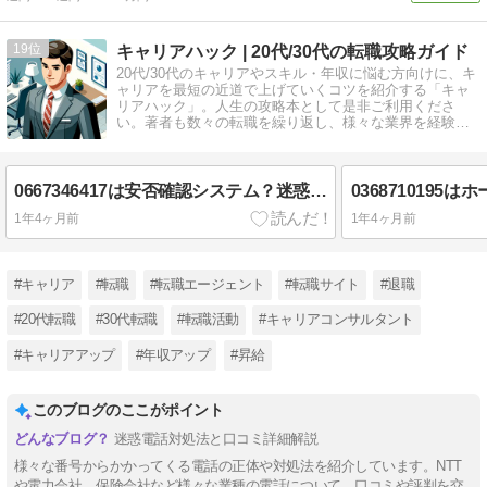
19
キャリアハック | 20代/30代の転職攻略ガイド
20代/30代のキャリアやスキル・年収に悩む方向けに、キ
ャリアを最短の近道で上げていくコツを紹介する「キャ
リアハック」。人生の攻略本として是非ご利用くださ
い。著者も数々の転職を繰り返し、様々な業界を経験し
ており、採用担当の経験があります。
0667346417は安否確認システム？迷惑電話？３つの対処法
1年4ヶ月前
1年4ヶ月前
#キャリア
#転職
#転職エージェント
#転職サイト
#退職
#20代転職
#30代転職
#転職活動
#キャリアコンサルタント
#キャリアアップ
#年収アップ
#昇給
このブログのここがポイント
迷惑電話対処法と口コミ詳細解説
様々な番号からかかってくる電話の正体や対処法を紹介しています。NTT
や電力会社、保険会社など様々な業種の電話について、口コミや評判を交