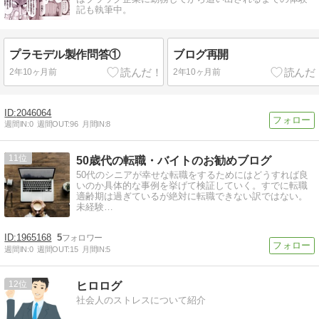
記も執筆中。
プラモデル製作問答①
ブログ再開
2年10ヶ月前
2年10ヶ月前
2046064
週間IN:
0
週間OUT:
96
月間IN:
8
11
50歳代の転職・バイトのお勧めブログ
50代のシニアが幸せな転職をするためにはどうすれば良
いのか具体的な事例を挙げて検証していく。すでに転職
適齢期は過ぎているが絶対に転職できない訳ではない。
未経験…
1965168
5
週間IN:
0
週間OUT:
15
月間IN:
5
12
ヒロログ
社会人のストレスについて紹介