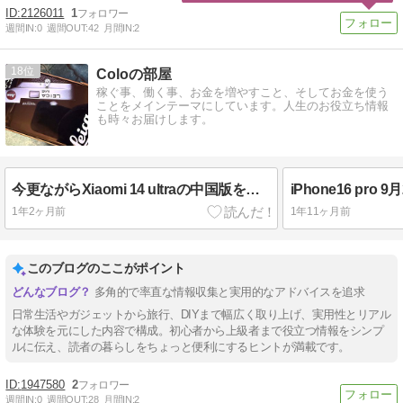
2126011
1
週間IN:
0
週間OUT:
42
月間IN:
2
18
Coloの部屋
稼ぐ事、働く事、お金を増やすこと、そしてお金を使う
ことをメインテーマにしています。人生のお役立ち情報
も時々お届けします。
今更ながらXiaomi 14 ultraの中国版を使ってみた｜日本語化しなくてもOK!
1年2ヶ月前
1年11ヶ月前
このブログのここがポイント
多角的で率直な情報収集と実用的なアドバイスを追求
日常生活やガジェットから旅行、DIYまで幅広く取り上げ、実用性とリアル
な体験を元にした内容で構成。初心者から上級者まで役立つ情報をシンプ
ルに伝え、読者の暮らしをちょっと便利にするヒントが満載です。
1947580
2
週間IN:
0
週間OUT:
28
月間IN:
2