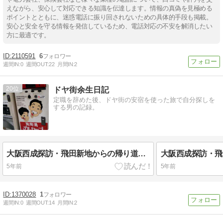
えながら、安心して対応できる知識を伝達します。情報の真偽を見極める
ポイントとともに、迷惑電話に振り回されないための具体的手段も掲載。
安心と安全を守る情報を発信しているため、電話対応の不安を解消したい
方に最適です。
2110591
6
週間IN:
0
週間OUT:
22
月間IN:
2
20
ドヤ街余生日記
定職を辞めた後、ドヤ街の安宿を使った旅で自分探しを
する男の記録。
大阪西成探訪・飛田新地からの帰り道（2018/12）
5年前
5年前
1370028
1
週間IN:
0
週間OUT:
14
月間IN:
2