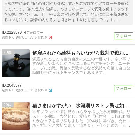
日常の中に潜む自己の可能性を引き出すための実践的なアプローチを重視
しています。脳の抵抗を理解し、やさしいステップで変化を促すメソッド
を伝授。マインドムービーや日常の習慣を通じて、静かに自己革新を進め
るコツを語り、読者の内なる力を引き出す手助けを志しています。...
2129879
4
週間IN:
0
週間OUT:
33
月間IN:
0
28
解雇されたら給料もらいながら裁判で戦おう！！
解雇されることも自分自身の人生の一部です。辛い事で
すが新しい出会いやさらに上を目指すチャンス、ユーチ
ューブに挑戦、資格を受験するなど気持ち次第で自由な
時間を手に入れるチャンスでもあります。
2048977
週間IN:
0
週間OUT:
30
月間IN:
0
29
猫さまはかすがい 氷河期リストラ民は如何にして穏やかに生きる
30年ブラック企業に縛られ心身を壊した氷河期世代。リ
ストラを機に一念発起し、愛猫と「給付金」に救われ穏
やかな日常を取り戻しました。実体験に基づき、会社に
頼らず自分と大切な家族（猫さま）を守るための「正し
い退職と再出発」の知恵を伝えます。