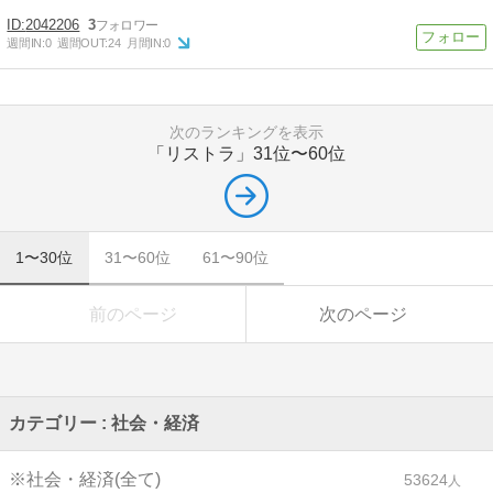
2042206
3
週間IN:
0
週間OUT:
24
月間IN:
0
次のランキングを表示
「リストラ」
31位〜60位
1〜30位
31〜60位
61〜90位
前のページ
次のページ
カテゴリー : 社会・経済
※社会・経済(全て)
53624