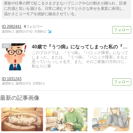
家族や仕事の間で起こるさまざまなハプニングや心の動きが綴られ、読者
に共感と笑いを届ける。日常に潜むドラマと小さな幸せを素直に表現し、
温かさとユーモアを絶妙に融合させている。
2082441
4
週間IN:
2
週間OUT:
42
月間IN:
2
6
40歳で『うつ病』になってしまった私の『自宅でも稼いでいる仕
このブログでは、『うつ病』『パニック障害』になって
しまった。または、『うつ病』『パニック障害』かもと
思っていらっしゃる方、また、そのご家族の方向けに、
私なりに書
1831243
週間IN:
2
週間OUT:
6
月間IN:
2
最新の記事画像