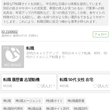
多様なIT転職サイトを比較し、中立的な立場から情報を提供しています。
対応の良さやサポートの充実度、希望の求人が見つかるか、IT業界への特
化具合、年収アップの可能性など、五つの視点で詳しく分析。各サイトの
特徴や口コミも紹介し、迷いを持つ方がより良い選択をできるようサポー
トします。これにより、転職活動に役立つ確かな基準が得られます。
2100602
週間IN:
0
週間OUT:
15
月間IN:
1
22
転職
20代のキャリアアップ、30代のキャリア転換、40代・50
代のミドルシニア転職まで。
転職 履歴書 志望動機
転職 50代 女性 在宅
65日前
66日前
#転職
#転職エージェント
#転職サイト
#転職履歴書
#転職50代男性
#転職会議
#転職サイト20代
#転職30代