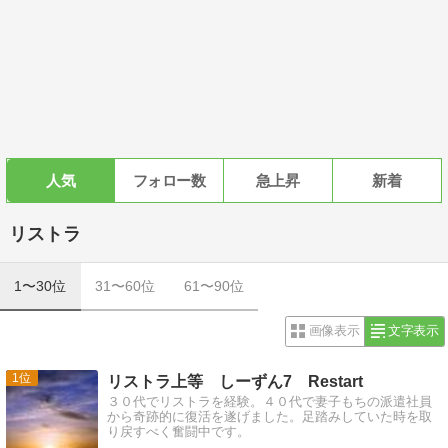
人気
フォロー数
急上昇
新着
リストラ
1〜30位
31〜60位
61〜90位
画像表示
文字表示
1
リストラ上等 しーずん7 Restart
３０代でリストラを経験。４０代で妻子もちの派遣社員
から奇跡的に復活を遂げました。足踏みしていた時を取
り戻すべく奮闘中です。