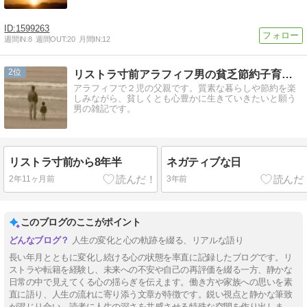
1599263
週間IN:
8
週間OUT:
20
月間IN:
12
2
リストラ寸前アラフィフ男の貧乏節約子育て徒然日記
アラフィフで２児の父親です。質素な暮らしや節約を楽
しみながら、貧しくとも心豊かに生きていきたいと願う
男の雑記です。
リストラ寸前から8年半
ネガティブな日
2年11ヶ月前
3年前
このブログのここがポイント
人生の変化と心の軌跡を綴る、リアルな語り
長い年月とともに変化し続ける心の状態を率直に記録したブログです。リ
ストラや転籍を経験し、未来への不安や自己の再評価を綴る一方、静かな
日常の中で見えてくる心の揺らぎを伝えます。働き方や家族への思いを素
直に語り、人生の流れに寄り添う文章が特徴です。鋭い視点と静かな筆致
が混じり合い、読者に人生の深さを共感させる特殊な空間を作り出しま