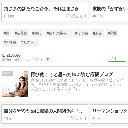
猫さまの新たなご命令。それはまさかの「寝かしつけ」でした。
41日前
48日前
#猫
#保護猫
#40代
#猫との暮らし
#うつ病
#お金
#退職
#会社員
#リストラ
2138096
週間IN:
0
週間OUT:
30
月間IN:
0
30
再び働こうと思った時に読む応援ブログ
職場になじめずに辞めてしまった、転職を繰り返してい
る、再び働く勇気が欲しいなど、もう一度がんばりたい
あなたを応援するブログです。
自分を守るために職場の人間関係を「笑顔」で改善する
4年前
4年前