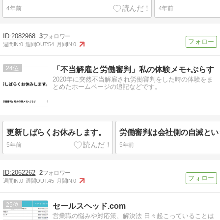
4年前
4年前
2082968
3
週間IN:
0
週間OUT:
54
月間IN:
0
24
「不当解雇と労働審判」私の体験メモ+ぷらす
2020年に突然不当解雇され労働審判をした時の体験をま
とめたホームページの追記などです。
更新しばらくお休みします。
5年前
5年前
2062262
2
週間IN:
0
週間OUT:
45
月間IN:
0
25
セールスヘッド.com
営業職の悩みや対応策、解決法 日々起こっていることは