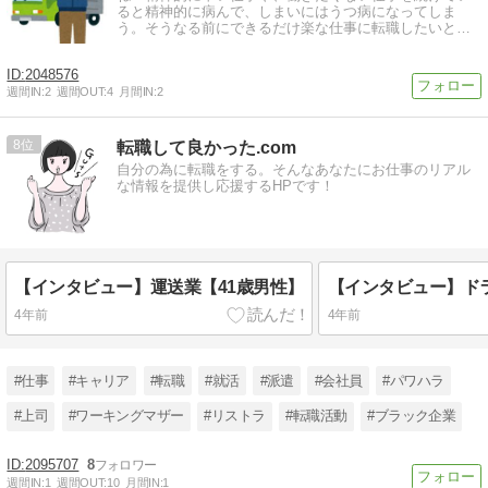
ると精神的に病んで、しまいにはうつ病になってしま
う。そうなる前にできるだけ楽な仕事に転職したいと考
えるのは当然と言えば当然のこと。
2048576
週間IN:
2
週間OUT:
4
月間IN:
2
8
転職して良かった.com
自分の為に転職をする。そんなあなたにお仕事のリアル
な情報を提供し応援するHPです！
【インタビュー】運送業【41歳男性】
4年前
4年前
#仕事
#キャリア
#転職
#就活
#派遣
#会社員
#パワハラ
#上司
#ワーキングマザー
#リストラ
#転職活動
#ブラック企業
2095707
8
週間IN:
1
週間OUT:
10
月間IN:
1