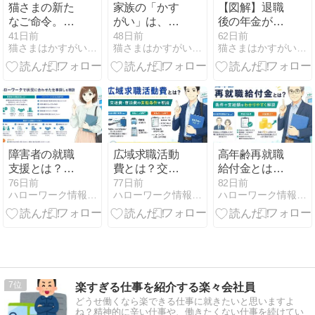
猫さまの新た
家族の「かす
【図解】退職
なご命令。そ
がい」は、一
後の年金が払
れはまさかの
匹の元野良猫
えない？40代
41日前
48日前
62日前
猫さまはかすがい 氷河期リストラ民は如何にして穏やかに生きる
猫さまはかすがい 氷河期リストラ民は如何にして穏やかに生きる
猫さまはかすがい 氷河期リストラ民は如何にして穏やかに生きる
「寝かしつ
さまでした。
が「全額免
け」でした。
殺伐とした我
除」を受ける
が家を変えて
ための生存戦
くれた、小さ
略
な神様の話。
障害者の就職
広域求職活動
高年齢再就職
支援とは？ハ
費とは？交通
給付金とは？
ローワークで
費・宿泊費の
条件や支給額
76日前
77日前
82日前
ハローワーク情報検索サイト【ハロナビ】
ハローワーク情報検索サイト【ハロナビ】
ハローワーク情報検索サイト【ハロナビ】
状況に合わせ
支給条件を解
をわかりやす
た仕事探しを
説
く解説
相談
7
楽すぎる仕事を紹介する楽々会社員
どうせ働くなら楽できる仕事に就きたいと思いますよ
ね？精神的に辛い仕事や、働きたくない仕事を続けてい