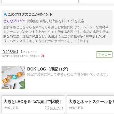
このブログのここがポイント
健康的な食品と効率的な筋トレ法を提案
脂肪を落としながらも体づくりを楽しむ女性に向けて、ヘルシーな食材や
トレーニングのヒントをわかりやすく伝える内容です。食品の比較や具体
的な摂取法、運動の頻度など、実生活に役立つ情報が多く掲載されてお
り、バランス良く美しくなるためのサポートをしてくれます。
2082041
4
週間IN:
0
週間OUT:
36
月間IN:
8
17
BOKILOG（簿記ログ）
簿記の受験に関して参考となる情報を書いていきます。
大原とLECを５つの項目で比較！
1年5ヶ月前
1年5ヶ月前