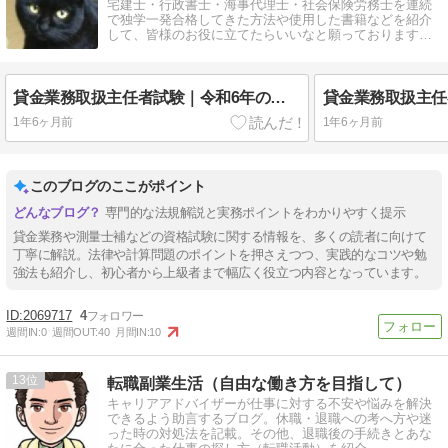
宅建士・行政書士・海事代理士・社会保険労務士を連続
で独学一発合格してきた方法や使用した書籍などを紹介
して、皆様のお役に立てたらいいなと願っております。
宜しくお願いします！
貸金業務取扱主任者試験｜令和6年の試験問題と解説｜問題３６～４０
1年6ヶ月前
1年6ヶ月前
このブログのここがポイント
専門的な法規解説と実務ポイントをわかりやすく提示
貸金業務や測量士補などの資格試験に関する情報を、多くの読者に向けて
丁寧に解説。法律や計算問題のポイントを押さえつつ、実践的なコツや勉
強法も紹介し、初心者から上級者まで幅広く役立つ内容となっています。
2069717
4
週間IN:
0
週間OUT:
40
月間IN:
10
13
転職副業生活（自由な働き方を目指して）
キャリアアドバイザーが仕事に対する不安や悩みを解決
できるよう助言するブログ。休職・退職への考へ方や迷
った時の対処法を記載。その他、退職後の手続きとあな