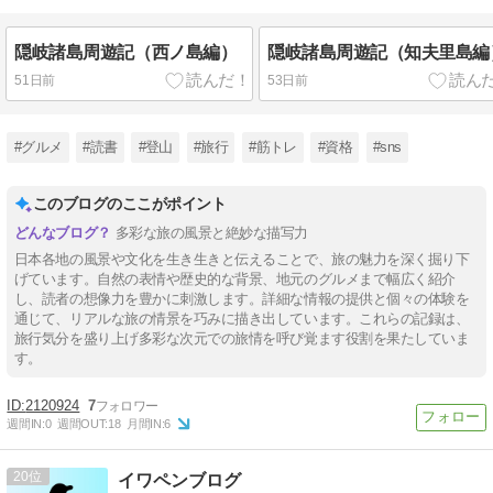
隠岐諸島周遊記（西ノ島編）
隠岐諸島周遊記（知夫里島編
51日前
53日前
#グルメ
#読書
#登山
#旅行
#筋トレ
#資格
#sns
このブログのここがポイント
多彩な旅の風景と絶妙な描写力
日本各地の風景や文化を生き生きと伝えることで、旅の魅力を深く掘り下
げています。自然の表情や歴史的な背景、地元のグルメまで幅広く紹介
し、読者の想像力を豊かに刺激します。詳細な情報の提供と個々の体験を
通じて、リアルな旅の情景を巧みに描き出しています。これらの記録は、
旅行気分を盛り上げ多彩な次元での旅情を呼び覚ます役割を果たしていま
す。
2120924
7
週間IN:
0
週間OUT:
18
月間IN:
6
20
イワペンブログ