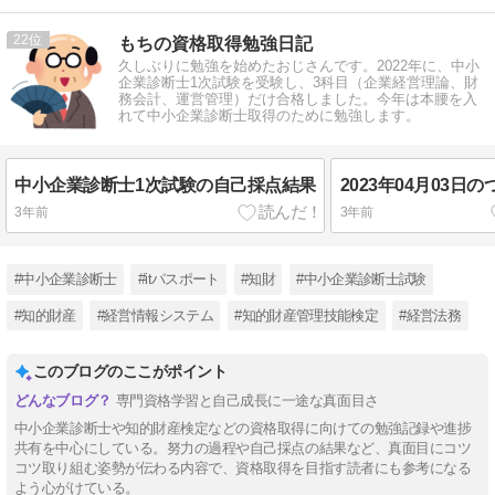
22
もちの資格取得勉強日記
久しぶりに勉強を始めたおじさんです。2022年に、中小
企業診断士1次試験を受験し、3科目（企業経営理論、財
務会計、運営管理）だけ合格しました。今年は本腰を入
れて中小企業診断士取得のために勉強します。
中小企業診断士1次試験の自己採点結果
2023年04月03日
3年前
3年前
#中小企業診断士
#itパスポート
#知財
#中小企業診断士試験
#知的財産
#経営情報システム
#知的財産管理技能検定
#経営法務
このブログのここがポイント
専門資格学習と自己成長に一途な真面目さ
中小企業診断士や知的財産検定などの資格取得に向けての勉強記録や進捗
共有を中心にしている。努力の過程や自己採点の結果など、真面目にコツ
コツ取り組む姿勢が伝わる内容で、資格取得を目指す読者にも参考になる
よう心がけている。