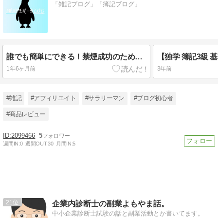
「雑記ブログ」「簿記ブログ」
誰でも簡単にできる！禁煙成功のために必要なこと３選
1年6ヶ月前
3年前
#雑記
#アフィリエイト
#サラリーマン
#ブログ初心者
#商品レビュー
2099466
5
週間IN:
0
週間OUT:
30
月間IN:
5
21
企業内診断士の副業よもやま話。
中小企業診断士試験の話と副業活動とか書いてます。