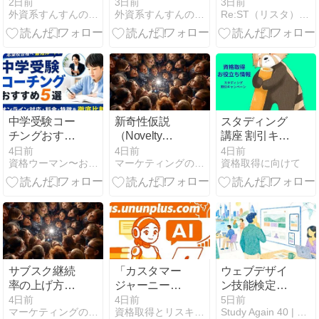
とは？おすす
に最適なLLM
に稼げるのか
2日前
3日前
3日前
外資系すんすんの秘密メモ｜人生を豊かにする考え方と戦略
外資系すんすんの秘密メモ｜人生を豊かにする考え方と戦略
Re:ST（リスタ）：大人の学び直し＆50代からの独立起業
めスポットも
Wikiの利点と
徹底検証
紹介
活用法
中学受験コー
新奇性仮説
スタディング
チングおすす
（Novelty
講座 割引キャ
め5選【2026
Hypothesis）
ンペーン 2026
4日前
4日前
4日前
資格ウーマン〜おうちで取得できる女性向け通信講座ナビ〜
マーケティングの現場で使えるAI・データ分析ノウハウの提供
資格取得に向けて
年】オンライ
年8月（資格
ン対応・料
取得お役立ち
金・特徴を徹
情報）
底比較
サブスク継続
「カスタマー
ウェブデザイ
率の上げ方｜
ジャーニー」
ン技能検定3
ダークパター
を描くリスキ
級は40代未経
4日前
4日前
5日前
マーケティングの現場で使えるAI・データ分析ノウハウの提供
資格取得とリスキリング Plus.ununplus.com
Study Again 40 | 40代、勉強し直す人へ。
ンにならない
リング：顧客
験でも取れ