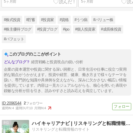
5ヶ月前
5ヶ月前
#株式投資
#貯蓄
#投資家
#資格
#うつ病
#バリュー株
#株主優待ブログ
#投資ブログ
#ipo
#個人投資家
#成長株投資
#バフェット
このブログのここがポイント
経営戦略と投資視点の鋭い分析
企業の資本運営や投資に関する深い洞察と、日常生活や仕事に役立つ実用
的な観点がうかがえます。投資や経営、健康、働き方まで様々なテーマを
扱い、専門的な知識や具体例を交えながら、深みに欠かさない幅広い情報
を提供しています。内容は一見カジュアルながらも、核心を突いた表現や
鋭敏な分析が目を引き、読みやすさと読み応えを両立しています。
2096544
2
週間IN:
4
週間OUT:
10
月間IN:
4
8
ハイキャリアナビ | リスキリングと転職情報のサイト
リスキリングと転職情報のサイト