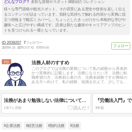
多彩な資格やスポット体験紹介コレクション
様々な専門資格や観光スポット、その背景にある歴史や技術を楽しく伝え
るコンテンツが詰まっています。気軽な気持ちで触れる内容から実務に役
立つ情報まで幅広くカバーし、ちょっとしたきっかけから本格的な学びや
趣味へと広げやすい構成です。読者は新たな趣味やキャリアアップのヒン
トを見つけられる一冊となっています。
2039207
7
週間IN:
16
週間OUT:
42
月間IN:
60
3
法務人材のすすめ
このブログでは法務の業務について私の経験から具体的
かつ実務的に記載します。法務になりたい方、法務に転
職希望の方、法務初心者の方、法務未経験ですが興味の
ある方へ向けて、私の経験、知識を伝えて、少しでも役
に立ててもらえればと思います！
法務があまり勉強しない法律について～環境法
1年7ヶ月前
3年前
#企業法務
#経営法務
#契約法務
#法務