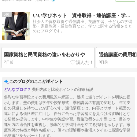
6
いい学びネット 資格取得・通信講座・学び直し情報
社会人の資格取得や通信講座、英語学習、子どもの学習
塾・家庭教師・通信教育など、学びに関する情報をまと
めたブログです。
国家資格と民間資格の違いをわかりやすく解説
通信講座の費用相
2日前
9日前
このブログのここがポイント
費用内訳と比較ポイントの詳細解説
多彩な学習手段とその費用風景を網羅し、選択に迷うポイントを明快に提
示します。塾の費用は学年や授業形式、季節講習の有無で変動し、年間支
出の見通しを持つことが肝心です。通信講座では、内容とサポート範囲の
違いによる価格差に注目し、自分に合った学習補助を見つけ出す助けとな
る情報を提供します。中学生や英語学習、資格取得を志す際には、目的や
進め方の適合性を重視し、効率的な学習計画を立てる指針を示します。家
庭教師の特徴と利点も紹介し、個々の理解度や生活スタイルに最適な学習
形態選びをサポートします。