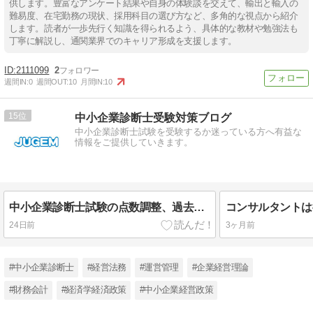
供します。豊富なアンケート結果や自身の体験談を交えて、輸出と輸入の
難易度、在宅勤務の現状、採用科目の選び方など、多角的な視点から紹介
します。読者が一歩先行く知識を得られるよう、具体的な教材や勉強法も
丁寧に解説し、通関業界でのキャリア形成を支援します。
2111099
2
週間IN:
0
週間OUT:
10
月間IN:
10
15
中小企業診断士受験対策ブログ
中小企業診断士試験を受験するか迷っている方へ有益な
情報をご提供していきます。
中小企業診断士試験の点数調整、過去16回で起きた驚きの救済実績まとめ
コンサルタントは
24日前
3ヶ月前
#中小企業診断士
#経営法務
#運営管理
#企業経営理論
#財務会計
#経済学経済政策
#中小企業経営政策