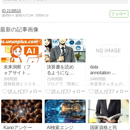
2139510
週間IN:
4
週間OUT:
244
月間IN:
16
最新の記事画像
未来洞察（フ
決算書を読め
data
ォアサイト）
るようになり
annotation バ
のリスキリン
たい〜でも難
イトで在宅副
2時間前
21時間前
24時間前
資格取得とリスキリング Plus.ununplus.com
ブログで『簡単に』学ぶ！簿記検定と税理士試験＆公認会計士試験
外資系すんすんの秘密メモ｜人生を豊かにする考え方と戦略
グ：不確実な
しいんだよ
業を始める方
未来を予測
な〜
法と報酬
し、先に動く
力
Kanoアンケー
AI検索エンジ
国家資格と民