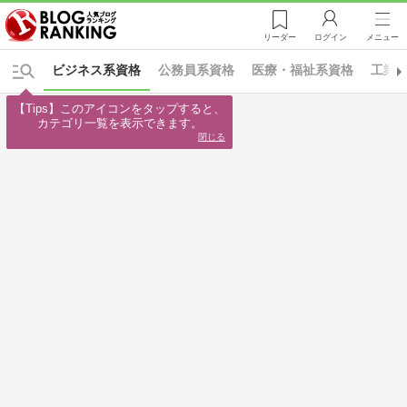
リーダー
ログイン
メニュー
ビジネス系資格
公務員系資格
医療・福祉系資格
工業
【Tips】このアイコンをタップすると、

カテゴリ一覧を表示できます。
閉じる