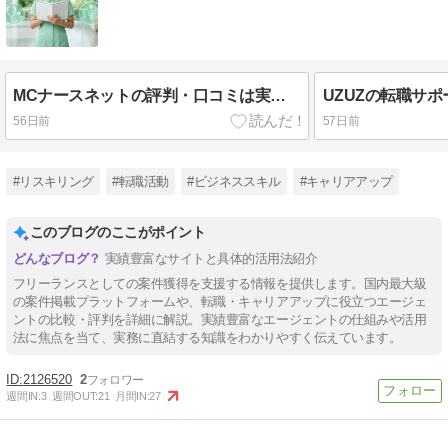
MCナースネットの評判・口コミは実際どう？単発・派遣に強い特徴と向いている人を徹底解説
56日前
57日前
#リスキリング
#転職活動
#ビジネススキル
#キャリアアップ
このブログのここがポイント
実績豊富なサイトと具体的活用法紹介
フリーランスとしての案件獲得を支援する情報を提供します。国内最大級
の案件掲載プラットフォームや、転職・キャリアアップに役立つエージェ
ントの比較・評判を詳細に解説。実績豊富なエージェントの仕組みや活用
法に焦点を当て、実務に直結する知識をわかりやすく伝えています。
2126520
2
週間IN:
3
週間OUT:
21
月間IN:
27