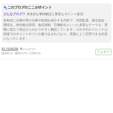
このブログのここがポイント
具体的な事例解説と豊富なポイント配信
多角的に法務分野の仕事や知識を紹介する内容で、内部監査、株主総会、
環境法、海外拠点管理、食品規制、労働衛生といった多彩なテーマを、実
務に役立つ視点からわかりやすく解説しています。それぞれのトピックは
現場でのポイントやコツが盛り込まれており、実践によく応用できる内容
になっています。
2104339
9
週間IN:
12
週間OUT:
5
月間IN:
55