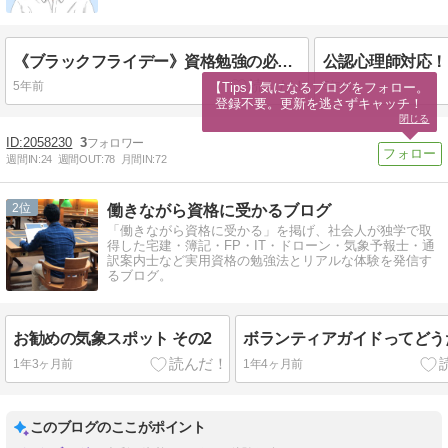
《ブラックフライデー》資格勉強の必需品！ 勉強の効率が飛躍するアイテム１０選
5年前
5年前
【Tips】気になるブログをフォロー。

登録不要。更新を逃さずキャッチ！
閉じる
2058230
3
週間IN:
24
週間OUT:
78
月間IN:
72
2
働きながら資格に受かるブログ
「働きながら資格に受かる」を掲げ、社会人が独学で取
得した宅建・簿記・FP・IT・ドローン・気象予報士・通
訳案内士など実用資格の勉強法とリアルな体験を発信す
るブログ。
お勧めの気象スポット その2
ボランティアガイドってどう
1年3ヶ月前
1年4ヶ月前
このブログのここがポイント