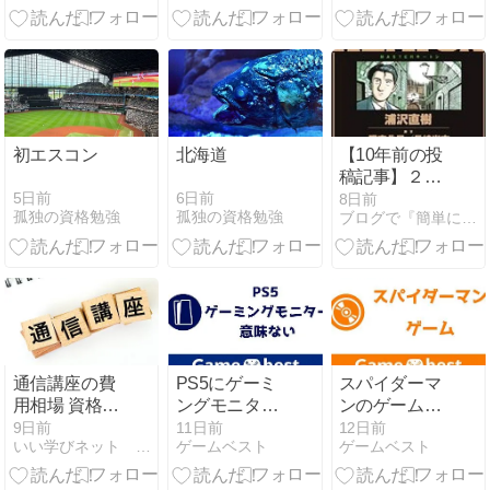
「価値の記
の体験をデザ
る？難易度・
憶」設計と行
インする力
勉強時間・活
動経済学3理
かし方
論の実装
初エスコン
北海道
【10年前の投
稿記事】２度
目の震災〜」
5日前
6日前
8日前
孤独の資格勉強
孤独の資格勉強
ブログで『簡単に』学ぶ！簿記検定と税理士試験＆公認会計士試験
さあそれでは
諸君、授業を
始めよう。 あ
と15分ある。
通信講座の費
PS5にゲーミ
スパイダーマ
用相場 資格別
ングモニター
ンのゲームを
に解説
は意味ない？
買うならどれ
9日前
11日前
12日前
いい学びネット 資格取得・通信講座・学び直し情報
ゲームベスト
ゲームベスト
選び方や繋ぎ
が面白い？新
方と必要なも
作スパイダー