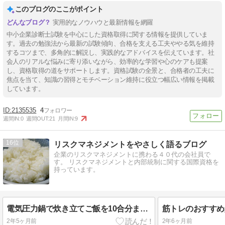
このブログのここがポイント
実用的なノウハウと最新情報を網羅
中小企業診断士試験を中心にした資格取得に関する情報を提供していま
す。過去の勉強法から最新の試験傾向、合格を支える工夫ややる気を維持
するコツまで、多角的に解説し、実践的なアドバイスを伝えています。社
会人のリアルな悩みに寄り添いながら、効率的な学習や心のケアも提案
し、資格取得の道をサポートします。資格試験の全景と、合格者の工夫に
焦点を当て、知識の習得とモチベーション維持に役立つ幅広い情報を掲載
しています。
2135535
4
週間IN:
0
週間OUT:
21
月間IN:
9
16
リスクマネジメントをやさしく語るブログ
企業のリスクマネジメントに携わる４０代の会社員で
す。 リスクマネジメントと内部統制に関する国際資格を
持っています。
電気圧力鍋で炊き立てご飯を10合分まとめて作り置きする方法
2年5ヶ月前
2年6ヶ月前