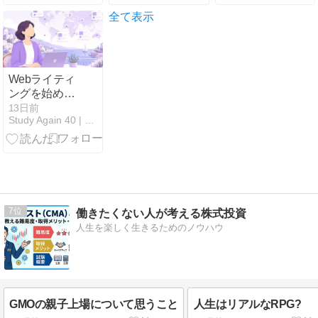
の、おすすめ
マンの順番や
の安い
過去シリーズ
全て表示
4K/144Hzモニ
を徹底解説
ター11選を厳
選
Webライティ
ングを始めた
後どうする？
13日前
Study Again 40 | 40代、勉強し直す人へ。
40代の収入の
伸ばし方と次
の一歩
7
働きたくない人が考える株式投資
人生を楽しく生きるためのノウハウ
GMOの親子上場について思うこと
人生はリアルなRPG?