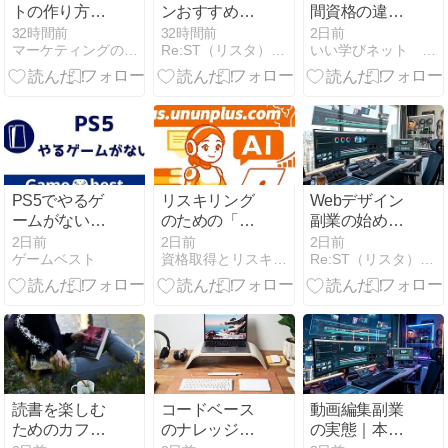
トの作り方完
ンおすすめ比
間資格の違い
全ガイド：設
較｜無料で使
をわかりやす
32時間前
32時間前
2日前
マーケティングの現場で使えるAI・データ分析ノウハウの提供
Re:ST（リスタ）：大人の学び直し＆50代からの独立起業
いい学びネット 資格取得・通信講座・学び直し情報
計のコツから
えるツール一
く解説
商品開発の見
覧【2026年8
直しまで、具
月最新】
体例で解説
PS5でやるゲ
リスキリング
Webデザイン
ームがないと
のための「イ
副業の始め方
感じるのはな
ンフォグラフ
｜未経験から
2日前
2日前
2日前
ゲームベスト
資格取得とリスキリング Plus.ununplus.com
Re:ST（リスタ）：大人の学び直し＆50代からの独立起業
ぜ？対処法や
ィックス」入
の実践ロード
避けるべきゲ
門：複雑な話
マップ
ームの特徴と
を1枚の絵で
おすすめの名
伝える
作・新作ソフ
ト13選
読書を楽しむ
コードベース
動画編集副業
ためのカフェ
のナレッジ化
の実態｜本当