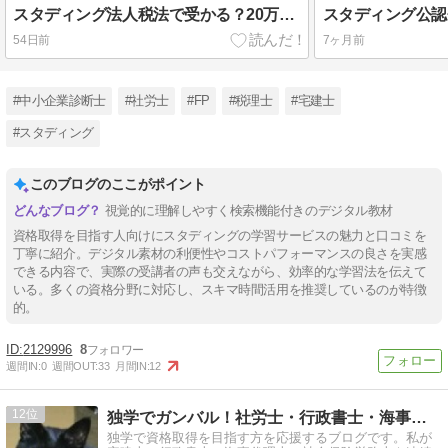
スタディング法人税法で受かる？20万円浮かせて合格を掴む「社会人専用」ハイブリッド戦略
54日前
7ヶ月前
#中小企業診断士
#社労士
#FP
#税理士
#宅建士
#スタディング
このブログのここがポイント
視覚的に理解しやすく検索機能付きのデジタル教材
資格取得を目指す人向けにスタディングの学習サービスの魅力と口コミを
丁寧に紹介。デジタル素材の利便性やコストパフォーマンスの良さを実感
できる内容で、実際の受講者の声も交えながら、効率的な学習法を伝えて
いる。多くの資格分野に対応し、スキマ時間活用を推奨しているのが特徴
的。
2129996
8
週間IN:
0
週間OUT:
33
月間IN:
12
12
独学でガンバル！社労士・行政書士・海事代理士・宅建etc
独学で資格取得を目指す方を応援するブログです。私が