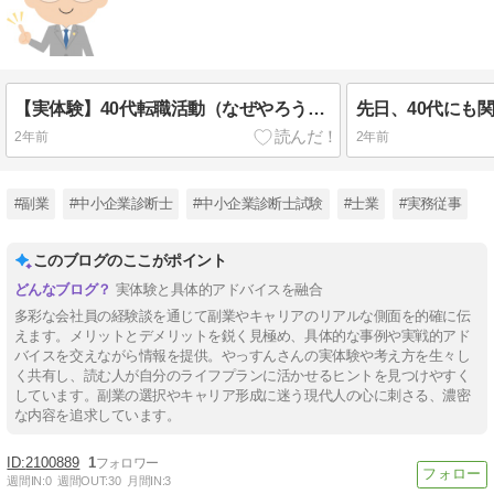
【実体験】40代転職活動（なぜやろうと思ったのか？）
2年前
2年前
#副業
#中小企業診断士
#中小企業診断士試験
#士業
#実務従事
このブログのここがポイント
実体験と具体的アドバイスを融合
多彩な会社員の経験談を通じて副業やキャリアのリアルな側面を的確に伝
えます。メリットとデメリットを鋭く見極め、具体的な事例や実戦的アド
バイスを交えながら情報を提供。やっすんさんの実体験や考え方を生々し
く共有し、読む人が自分のライフプランに活かせるヒントを見つけやすく
しています。副業の選択やキャリア形成に迷う現代人の心に刺さる、濃密
な内容を追求しています。
2100889
1
週間IN:
0
週間OUT:
30
月間IN:
3