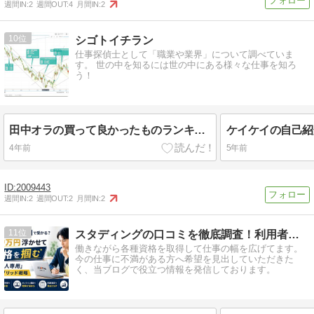
週間IN:
2
週間OUT:
4
月間IN:
2
10
シゴトイチラン
仕事探偵士として「職業や業界」について調べていま
す。 世の中を知るには世の中にある様々な仕事を知ろ
う！
田中オラの買って良かったものランキング【生活編】
4年前
5年前
2009443
週間IN:
2
週間OUT:
2
月間IN:
2
11
スタディングの口コミを徹底調査！利用者の評判をご紹介
働きながら各種資格を取得して仕事の幅を広げてます。
今の仕事に不満がある方へ希望を見出していただきた
く、当ブログで役立つ情報を発信しております。