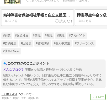
たに合った仕事の探し方（転職活動）を紹介。
「https://run.utmf.info/」
精神障害者保健福祉手帳と自立支援医療制度を同時申請する方法
1年3ヶ月前
1年5ヶ月前
#副業
#派遣社員
#無職
#転職
#就職
#アルバイト
#契約社員
#正社員
#資格試験
#個人事業主
#フリーランス
#仕事の悩み
このブログのここがポイント
実用的な知識と経験談をバランス良く発信
幅広いジャンルを扱いつつ、日常生活や仕事に役立つ情報をわかりやすく
伝えることで、読者の疑問解決やスキルアップを目指す記事が中心。具体
的な事例やノウハウを交え、親しみやすさと信頼感を重視している。
1806461
5
週間IN:
0
週間OUT:
30
月間IN:
10