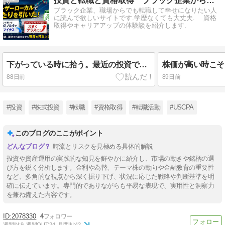
投資と転職と資格取得 ブラック企業からの逆転
ブラック企業、職場からでも転職して幸せになりたい人
に読んで欲しいサイトです.学歴なくても大丈夫. 資格
取得やキャリアアップの体験談を紹介します.
下がっている時に拾う。最近の投資で感じたこと
88日前
89日前
#投資
#株式投資
#転職
#資格取得
#転職活動
#USCPA
このブログのここがポイント
時流とリスクを見極める具体的解説
投資や資産運用の実践的な知見を鮮やかに紹介し、市場の動きや銘柄の選
び方を鋭く分析します。金利や為替、テーマ株の動向や金融教育の重要性
など、多角的な視点から深く掘り下げ、状況に応じた戦略や判断基準を明
確に伝えています。専門的でありながらも平易な表現で、実用性と洞察力
を兼ね備えた内容です。
2078330
4
週間IN:
9
週間OUT:
24
月間IN:
42