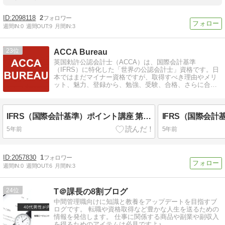
2098118
2
週間IN:
0
週間OUT:
9
月間IN:
3
23
ACCA Bureau
英国勅許公認会計士（ACCA）は、国際会計基準
（IFRS）に特化した「世界の公認会計士」資格です。日
本ではまだマイナー資格ですが、取得すべき理由やメリ
ット、魅力、登録から、勉強、受験、合格、さらに合格
後のキャリアまでを発信しています。
IFRS（国際会計基準）ポイント講座 第10回「売却目的で保有する非流動資産及び非継続事業」
5年前
5年前
2057830
1
週間IN:
0
週間OUT:
6
月間IN:
3
24
T＠課長の8割ブログ
中間管理職向けに知識と教養をアップデートを目指すブ
ログです。 転職や資格取得など豊かな人生を送るための
情報を発信します。 仕事に関係する商品や副業や副収入
を得るためのアイテムは必見ですよ♪