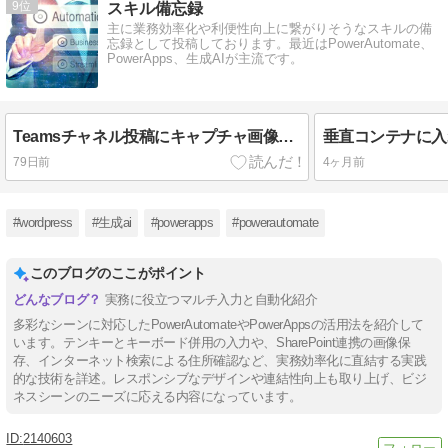
9
スキル備忘録
主に業務効率化や利便性向上に繋がりそうなスキルの備
忘録として投稿しております。最近はPowerAutomate、
PowerApps、生成AIが主流です。
Teamsチャネル投稿にキャプチャ画像があれば保存
79日前
4ヶ月前
#wordpress
#生成ai
#powerapps
#powerautomate
このブログのここがポイント
実務に役立つマルチ入力と自動化紹介
多彩なシーンに対応したPowerAutomateやPowerAppsの活用法を紹介して
います。テンキーとキーボード併用の入力や、SharePoint連携の画像保
存、インターネット検索による住所確認など、実務効率化に直結する実践
的な技術を詳述。レスポンシブなデザインや連結性向上も取り上げ、ビジ
ネスシーンのニーズに応える内容になっています。
2140603