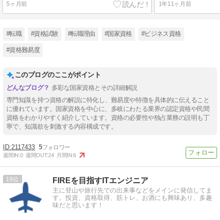
5ヶ月前
1年11ヶ月前
#転職
#資格試験
#転職理由
#国家資格
#ビジネス資格
#資格難易度
このブログのここがポイント
多彩な国家資格とその詳細解説
専門知識を持つ資格の解説に特化し、難易度や特徴を具体的に伝えること
に優れています。国家資格を中心に、多岐にわたる業界の認定資格や民間
資格をわかりやすく紹介しています。資格の必要性や独占業務の説明も丁
寧で、知識欲を刺激する内容構成です。
2117433
5
週間IN:
0
週間OUT:
24
月間IN:
6
19
FIREを目指すITエンジニア
主に登山や旅行先での出来事などをメインに発信してま
す。投資、資格取得、筋トレ、お酒にも興味あり、多趣
味だと思います！