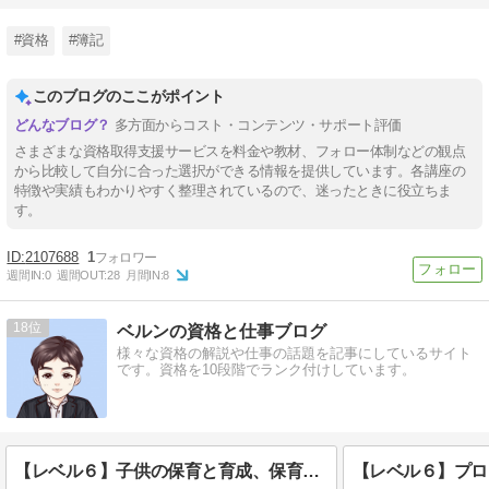
#資格
#簿記
このブログのここがポイント
多方面からコスト・コンテンツ・サポート評価
さまざまな資格取得支援サービスを料金や教材、フォロー体制などの観点
から比較して自分に合った選択ができる情報を提供しています。各講座の
特徴や実績もわかりやすく整理されているので、迷ったときに役立ちま
す。
2107688
1
週間IN:
0
週間OUT:
28
月間IN:
8
18
ベルンの資格と仕事ブログ
様々な資格の解説や仕事の話題を記事にしているサイト
です。資格を10段階でランク付けしています。
【レベル６】子供の保育と育成、保育士資格についてを語ります