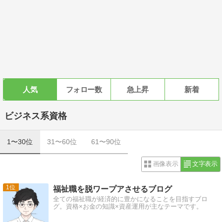
人気
フォロー数
急上昇
新着
ビジネス系資格
1〜30位
31〜60位
61〜90位
画像表示
文字表示
1
福祉職を脱ワープアさせるブログ
全ての福祉職が経済的に豊かになることを目指すブロ
グ。資格×お金の知識×資産運用が主なテーマです。