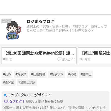
14
ロジまるブログ
通関士の「試験・実務・転職」情報ブログ 通関士って
どんな仕事？残業は？お休みは？転職できる？
【第118回 通関士 X(元Twitter)投票】通関士のお仕事、輸出と輸入どっちが大変？【アンケート2026/4/12】
88日前
3ヶ月前
#就職
#貿易業
#転職情報
#貿易実務
#貿易
#通関士
#通関業
#通関士試験
このブログのここがポイント
幅広い通関情報を鋭く解説
通関士に関する実務経験や試験対策について、実情を深掘りした内容を提