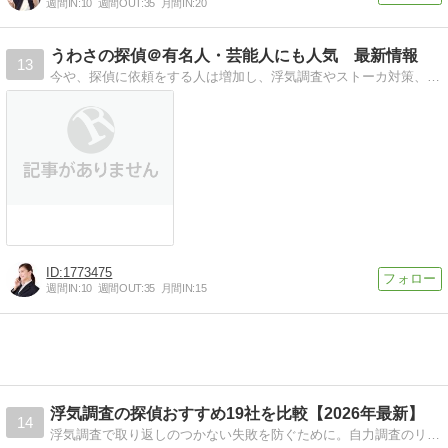
週間IN:
10
週間OUT:
35
月間IN:
20
うわさの探偵＠有名人・芸能人にも人気 最新情報
13
今や、探偵に依頼をする人は増加し、浮気調査やストーカ対策、人探しなど、相談内容はさまざまです。最初の相談や見積もりは無料のところが多いので、誰でも気軽に利用で…
1773475
週間IN:
10
週間OUT:
35
月間IN:
15
浮気調査の探偵おすすめ19社を比較【2026年最新】
14
浮気調査で取り返しのつかない失敗を防ぐために。自力調査のリスクを排除し、言い逃れできない事実を「黒」と確定させるための探偵事務所・見積もりサービスを厳選して徹底解説。