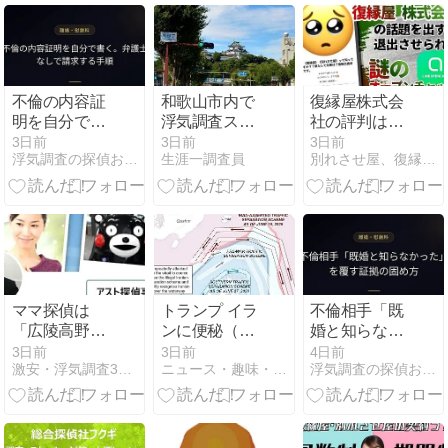
不倫の内容証
和歌山市内で
復縁屋株式会
明を自分で書
浮気調査スペ
社の評判はオ
く。弁護士な
シャルプラン
ープンチャッ
3日前
3日前
3日前
浮気調査の探偵おすすめ19社を比較【2026年最新】
生涯一調査員
別れさせ屋、復縁屋ジースタイル怒り心頭ブログ
しで請求する
を実施する探
トだけで判断
手順
偵・興信所
できる？契約
前に確認する
べきこと
ママ探偵は
トランプ イラ
不倫相手「既
「広陵高野球
ンに便秘（打
婚と知らなか
部でいじめ重
つ手なし）
った」を覆す
3日前
3日前
4日前
激安・浮気調査3時間無料お試し[オススメ]アスト探偵事務所
ニュース・趣味・ギャンブル VS GCI
浮気調査の探偵おすすめ19社を比較【2026年最新】
大事態発生」
か？
証拠の固め方
検証します
【評判】アス
ト探偵事務所