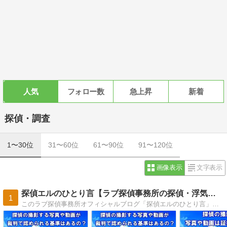
人気
フォロー数
急上昇
新着
探偵・調査
1〜30位
31〜60位
61〜90位
91〜120位
画像表示
文字表示
探偵エルのひとり言【ラブ探偵事務所の探偵・浮気調査ブログ】
1
このラブ探偵事務所オフィシャルブログ「探偵エルのひとり言」は、すべての記事を外注のライターなどには委託せず、これまで多数の調査に携わってきた本物の探偵仲間達の経験を活かして現役探偵がリアルに書いている探偵・浮気調査ブログです。