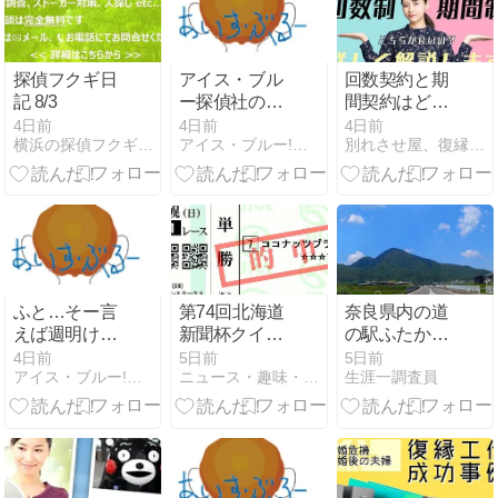
探偵フクギ日
アイス・ブル
回数契約と期
記 8/3
ー探偵社の固
間契約はどち
定電話の着信
らが良い？契
4日前
4日前
4日前
横浜の探偵フクギ日記
アイス・ブルー!色々メンドくさいっ!!
別れさせ屋、復縁屋ジースタイル怒り心頭ブログ
設定を変えた
約形態より確
方が良いかね
認したいこと
ー？
があります
ふと…そー言
第74回北海道
奈良県内の道
えば週明けに
新聞杯クイー
の駅ふたかみ
の月曜日朝に
ンステークス
パーク當麻で
4日前
5日前
5日前
アイス・ブルー!色々メンドくさいっ!!
ニュース・趣味・ギャンブル VS GCI
生涯一調査員
問い合わせ電
GⅢ 単勝馬券
小休憩の探偵
話率高いけ
ど…