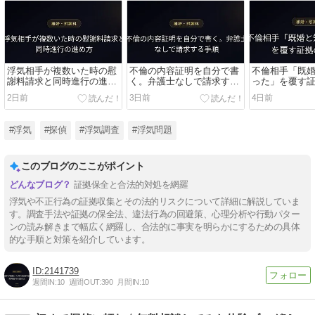
浮気相手が複数いた時の慰
不倫の内容証明を自分で書
不倫相手「既
謝料請求と同時進行の進め
く。弁護士なしで請求する
った」を覆す
方
手順
2日前
3日前
4日前
#浮気
#探偵
#浮気調査
#浮気問題
このブログのここがポイント
証拠保全と合法的対処を網羅
浮気や不正行為の証拠収集とその法的リスクについて詳細に解説していま
す。調査手法や証拠の保全法、違法行為の回避策、心理分析や行動パター
ンの読み解きまで幅広く網羅し、合法的に事実を明らかにするための具体
的な手順と対策を紹介しています。
2141739
週間IN:
10
週間OUT:
390
月間IN:
10