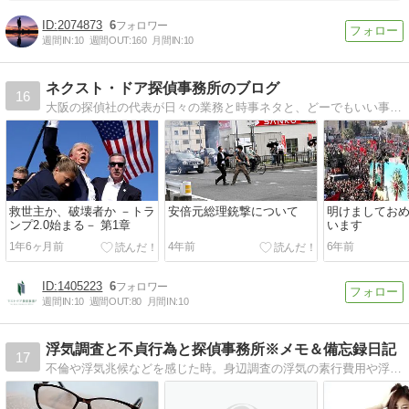
2074873
6
週間IN:
10
週間OUT:
160
月間IN:
10
ネクスト・ドア探偵事務所のブログ
16
大阪の探偵社の代表が日々の業務と時事ネタと、どーでもいい事などを徒然と・・・
救世主か、破壊者か －トラ
安倍元総理銃撃について
明けましてお
ンプ2.0始まる－ 第1章
います
1年6ヶ月前
4年前
6年前
1405223
6
週間IN:
10
週間OUT:
80
月間IN:
10
浮気調査と不貞行為と探偵事務所※メモ＆備忘録日記
17
不倫や浮気兆候などを感じた時。身辺調査の浮気の素行費用や浮気問題について。探偵事務所の依頼するとき、事前に知っておきたい大切なポイント。調べたことをメモ代わりにここに書きとめます。