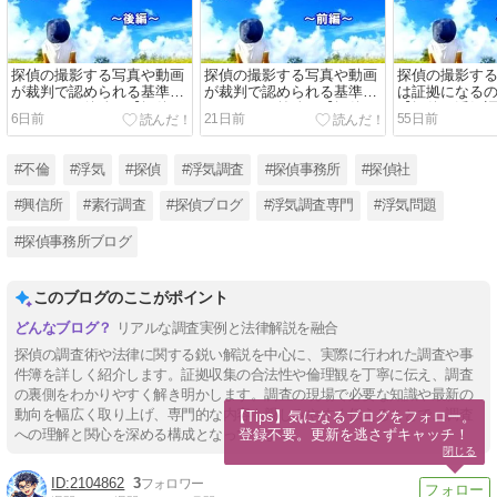
探偵の撮影する写真や動画
探偵の撮影する写真や動画
探偵の撮影す
が裁判で認められる基準は
が裁判で認められる基準は
は証拠になる
あるの？～後編～【探偵・
あるの？～前編～【探偵・
【探偵・浮気
6日前
21日前
55日前
浮気調査ブログ】
浮気調査ブログ】
#不倫
#浮気
#探偵
#浮気調査
#探偵事務所
#探偵社
#興信所
#素行調査
#探偵ブログ
#浮気調査専門
#浮気問題
#探偵事務所ブログ
このブログのここがポイント
リアルな調査実例と法律解説を融合
探偵の調査術や法律に関する鋭い解説を中心に、実際に行われた調査や事
件簿を詳しく紹介します。証拠収集の合法性や倫理観を丁寧に伝え、調査
の裏側をわかりやすく解き明かします。調査の現場で必要な知識や最新の
動向を幅広く取り上げ、専門的な内容も親しみやすく伝えることで、調査
【Tips】気になるブログをフォロー。

登録不要。更新を逃さずキャッチ！
への理解と関心を深める構成となっています。
閉じる
2104862
3