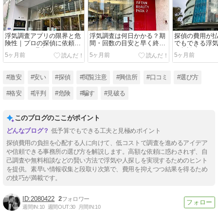
浮気調査アプリの限界と危
浮気調査は何日かかる？期
探偵の費用が
険性｜プロの探偵に依頼す
間・回数の目安と早く終わ
でもできる浮
べき3つの理由
らせるためのポイント
と相談先
5ヶ月前
5ヶ月前
5ヶ月前
#激安
#安い
#探偵
#閲覧注意
#興信所
#口コミ
#選び方
#格安
#評判
#危険
#騙す
#見破る
このブログのここがポイント
低予算でもできる工夫と見極めポイント
探偵費用の負担を心配する人に向けて、低コストで調査を進めるアイデア
や信頼できる事務所の選び方を解説します。高額な依頼に惑わされず、自
己調査や無料相談などの賢い方法で浮気や人探しを実現するためのヒント
を提供。素早い情報収集と段取り次第で、費用を抑えつつ結果を得るため
の技巧が満載です。
2080422
2
週間IN:
10
週間OUT:
30
月間IN:
10