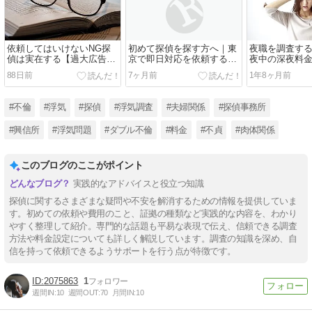
依頼してはいけないNG探
初めて探偵を探す方へ｜東
夜職を調査す
偵は実在する【過大広告や
京で即日対応を依頼する前
夜中の深夜料
格安料金には注意】
に
88日前
7ヶ月前
1年8ヶ月前
#不倫
#浮気
#探偵
#浮気調査
#夫婦関係
#探偵事務所
#興信所
#浮気問題
#ダブル不倫
#料金
#不貞
#肉体関係
このブログのここがポイント
実践的なアドバイスと役立つ知識
探偵に関するさまざまな疑問や不安を解消するための情報を提供していま
す。初めての依頼や費用のこと、証拠の種類など実践的な内容を、わかり
やすく整理して紹介。専門的な話題も平易な表現で伝え、信頼できる調査
方法や料金設定についても詳しく解説しています。調査の知識を深め、自
信を持って依頼できるようサポートを行う点が特徴です。
2075863
1
週間IN:
10
週間OUT:
70
月間IN:
10