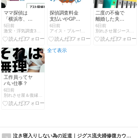
ママ探偵は
探偵調査料金
二度の不倫で
「横浜市、い
支払いやGPS
離婚した夫婦
じめ重大事態
発信機購入の
が復縁へ｜亡
5日前
6日前
6日前
激安・浮気調査3時間無料お試し[オススメ]アスト探偵事務所
アイス・ブルー!色々メンドくさいっ!!
別れさせ屋ジースタイルの新人教育ブログ
82件も発生」
際、ことら送
き義父との約
検証します
金での振込に
束を理解した
【評判】アス
ついて
ことで関係を
ト探偵事務所
見直した成功
全て表示
事例
工作員ってヤ
バい仕事？
6日前
別れさせ屋＆復縁屋ジースタイルのスタッフブログ
泣き寝入りしない為の近道｜ジグス流夫婦修復カウンセラー