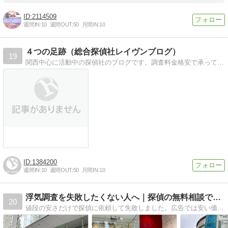
2114509
週間IN:
10
週間OUT:
50
月間IN:
10
４つの足跡（総合探偵社レイヴンブログ）
19
関西中心に活動中の探偵社のブログです。調査料金格安で承っています。高品質低価格がモットーです。
1384200
週間IN:
10
週間OUT:
50
月間IN:
10
浮気調査を失敗したくない人へ｜探偵の無料相談で分かる真実注意
20
値段の安さだけで探偵に依頼して失敗しました。広告では安い価格ですが、実際は料金表もなく提示された金額は手書きで書いたもの。ひどい対応で信じられませんが実際にあったことなのです。