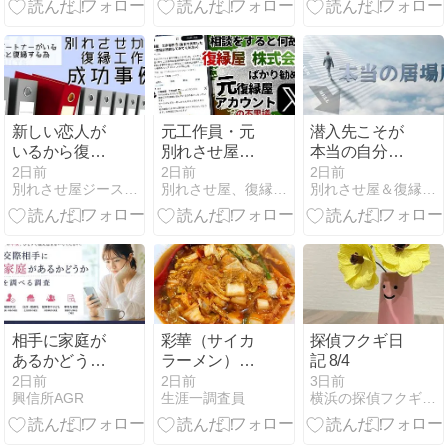
外交
方
新しい恋人が
元工作員・元
潜入先こそが
いるから復縁
別れさせ屋を
本当の自分の
できないとは
名乗る人が復
居場所かもし
2日前
2日前
2日前
別れさせ屋ジースタイルの新人教育ブログ
別れさせ屋、復縁屋ジースタイル怒り心頭ブログ
別れさせ屋＆復縁屋ジースタイルのスタッフブログ
限らない。本
縁屋株式会社
れない。
当に確認すべ
を紹介する理
きだったのは
由｜契約前に
「新しい恋愛
確認したい判
が始まった理
断基準
由」でした。
相手に家庭が
彩華（サイカ
探偵フクギ日
あるかどうか
ラーメン）で
記 8/4
を調べる
スタミナアッ
2日前
2日前
3日前
興信所AGR
生涯一調査員
横浜の探偵フクギ日記
プを目論む探
偵