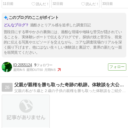
探偵調査
11日前
32日前
33日前
このブログのここがポイント
過酷さとリアル感を追求した調査日記
普段目にする華やかさの裏側には、過酷な現場や地味な苦労が隠されてい
ることを、実体験レポートで伝えるブログです。探偵の技と苦労を、視覚
的に伝える写真やエピソードを交えながら、コアな調査現場のリアルを深
く掘り下げます。他にはない生々しい体験談と裏話で、業界の新たな一面
を垣間見てください。
2055124
9
週間IN:
5
週間OUT:
50
月間IN:
5
父親が親権を勝ち取った奇跡の軌跡。体験談を大公開！
26
父親の私が５歳と２歳の子供の親権を勝ち取った体験談をご紹介。探偵に依頼して妻の浮気の証拠を掴んだ実体験もご紹介します。