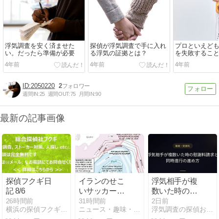
浮気調査を安く済ませた
探偵が浮気調査で手に入れ
プロといえど
い。だったら準備が必要
る浮気の証拠とは？
を失敗するこ
4年前
4年前
4年前
2050220
2
週間IN:
25
週間OUT:
75
月間IN:
90
最新の記事画像
探偵フクギ日
イランのせこ
浮気相手が複
記 8/6
いサッカー風
数いた時の慰
外交とトラン
謝料請求と同
26時間前
31時間前
2日前
横浜の探偵フクギ日記
ニュース・趣味・ギャンブル VS GCI
浮気調査の探偵おすすめ19社を比較【2026年最新】
プのビジネス
時進行の進め