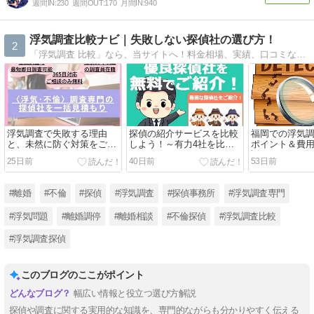
週間IN:
230
週間OUT:
170
月間IN:
940
浮気調査比較ナビ｜失敗しない探偵社の選び方！
2
「浮気調査 比較」なら、当サイトへ！料金相場、実績、口コミなど、複数の探偵社を徹底比較。無料相談可能な、優良探偵社をご紹介。浮気調査は、匿名相談から始めましょう！
浮気調査で失敗する理由
探偵の紹介サービスを比較
福岡での浮気
と、未然に防ぐ対策をご紹
しよう！～有力4社を比較
ポイント＆費
介！
～
説！
25日前
40日前
53日前
#離婚
#不倫
#探偵
#浮気調査
#探偵事務所
#浮気調査専門
#浮気問題
#離婚調停
#離婚相談
#不倫探偵
#浮気調査比較
#浮気調査探偵
このブログのここがポイント
幅広い情報と役立つ選び方解説
探偵や調査に関する実用的な知識を、専門的ながらも分かりやすく伝える