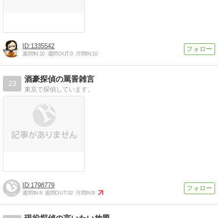
1335542
週間IN:
10
週間OUT:
0
月間IN:
10
酒豪探偵の罵詈雑言
23
東京で探偵しています。
1798779
週間IN:
8
週間OUT:
32
月間IN:
8