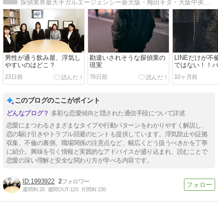
探偵業界最大手ガルエージェンシー新大阪・梅田キタ・大阪中央（難波・心斎橋）の代表ブログです。調査・相談事例や日々のことを書いています。
男性が通う飲み屋、浮気し
勘違いされそうな探偵業の
LINEだけが
やすいのはどこ？
現実
ではない！！
ばれない連絡
23日前
78日前
10ヶ月前
このブログのここがポイント
多彩な恋愛傾向と隠された通信手段について詳述
恋愛にまつわるさまざまなタイプや行動パターンをわかりやすく解説し、
恋の駆け引きやトラブル回避のヒントも提供しています。浮気防止や証拠
収集、不倫の裏側、職場関係の注意点など、幅広くどう扱うべきかを丁寧
に紹介。興味を引く情報と実践的なアドバイスが盛り込まれ、読むことで
恋愛の深い理解と安全な関わり方が学べる内容です。
1993922
2
週間IN:
20
週間OUT:
120
月間IN:
130