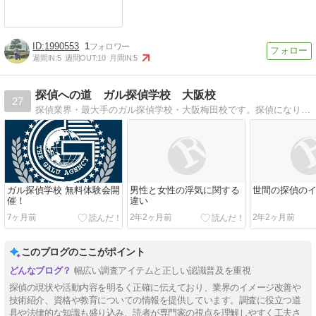
1990553
1
週間IN:
5
週間OUT:
10
月間IN:
5
探偵への道 ガル探偵学校 大阪校
27
探偵業界・最大手のガル探偵学校・大阪梅田校です。探偵になりたい、就職・独立開業を目指すなら、就職率100％、卒業生8,000人超のガル探偵学校へ。
ガル探偵学校 無料体験会開
男性と女性の浮気に関する
世間の探偵の
催！
違い
7ヶ月前
2年2ヶ月前
2年2ヶ月前
このブログのここがポイント
幅広い調査アイテムと正しい認識普及を重視
探偵の現状や活動内容を明るく正確に伝えており、業界のイメージ改善や
技術紹介、資格や教育についての情報を提供しています。調査に役立つ道
具や法律的な知識も盛り込み、読者が専門家の視点を理解しやすく工夫さ