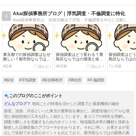
Akai探偵事務所ブログ｜浮気調査・不倫調査に特化
4
Akai探偵事務所は、全国15拠点で浮気・不倫調査を中心に活動している探偵事務所です。創業から25年、専門性を磨き続け、日々さまざまなご相談に向き合っています。探偵社選びに迷っている方や、不安を抱えている方のお役に立てれば幸いです。
東京都での探偵調査はなぜ
探偵調査はどう変わる？豊
探偵調査はど
難しい？都市部ならではの
島区ならではの環境と依頼
島区ならでは
特徴と依頼時のポイント
時のポイント
時のポイント
4日前
46日前
7ヶ月前
#探偵
#浮気調査
#探偵事務所
#興信所
#不倫調査
このブログのここがポイント
地域ごとの特徴を活かした調査力と最新機材の融合
新宿、池袋、渋谷といった東京の繁華街を舞台に、調査現場のリアルな環
境と探偵技術の工夫を詳しく紹介しています。各エリアの特性を理解し、
調査の難しさを克服するためのポイントや、地域最高水準の機材と技術を
駆使した証拠収集のアプローチがわかります。それに伴い、お客さまが安
心して依頼できる安心ポイントも伝えており、都市部ならではの調査の奥