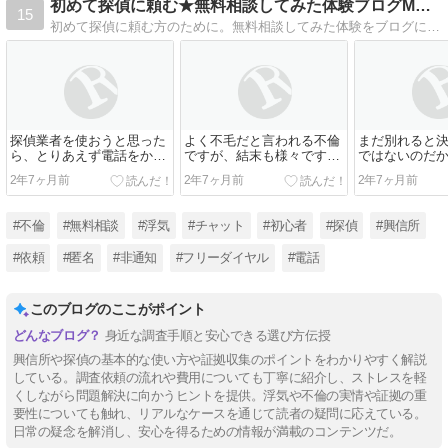
初めて探偵に頼む★無料相談してみた体験ブログMYペディア
15
初めて探偵に頼む方のために。無料相談してみた体験をブログに残しました。匿名で相談できる探偵に電話した結果
探偵業者を使おうと思った
よく不毛だと言われる不倫
まだ別れると
ら、とりあえず電話をかけ
ですが、結末も様々です。
ではないのだ
ます。心配なら非表示でか
配偶者や職場に浮気がバレ
を雇うすれば
2年7ヶ月前
2年7ヶ月前
2年7ヶ月前
けるのもOKで
た挙句、離婚され
せ
#不倫
#無料相談
#浮気
#チャット
#初心者
#探偵
#興信所
#依頼
#匿名
#非通知
#フリーダイヤル
#電話
このブログのここがポイント
身近な調査手順と安心できる選び方伝授
興信所や探偵の基本的な使い方や証拠収集のポイントをわかりやすく解説
している。調査依頼の流れや費用についても丁寧に紹介し、ストレスを軽
くしながら問題解決に向かうヒントを提供。浮気や不倫の実情や証拠の重
要性についても触れ、リアルなケースを通じて読者の疑問に応えている。
日常の疑念を解消し、安心を得るための情報が満載のコンテンツだ。