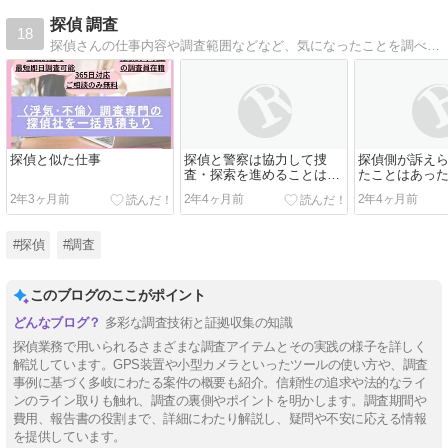
探偵 調査
18
探偵さんの仕事内容や調査範囲などなど、気になったことを調べてまとめていきます。
探偵と似た仕事
探偵と警察は協力して捜
探偵側が訴え
査・探索を進めることはあ
たことはあっ
るのか？
か？
2年3ヶ月前
2年4ヶ月前
2年4ヶ月前
#探偵
#調査
このブログのここがポイント
多彩な調査技術と証拠収集の知識
探偵業務で用いられるさまざまな調査アイテムとその実践の様子を詳しく
解説しています。GPS装置や小型カメラといったツールの使い方や、調査
事例に基づく多岐にわたる案件の概要も紹介。信頼性の追求や法的なライ
ンのライン取りも触れ、調査の裏側やポイントを明かします。調査期間や
費用、報告書の役割まで、詳細にわたり解説し、疑問や不安に応える情報
を提供しています。