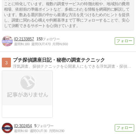
ことに特化しています。複数の調査サービスの特徴比較や、地域別の費用
相場、依頼前の準備ポイントなど、多岐にわたる情報を網羅的に解説して
います。数ある選択肢の中から最適な方法を見つけるためのヒントを提供
し、調査に関わる心構えや判断基準まで丁寧にフォローすることで、安心
して決断できるサポートを心掛けています。
2133857
153
週間IN:
180
週間OUT:
470
月間IN:
860
プチ探偵講座日記・秘密の調査テクニック
3
浮気調査、探偵テクニックを公開素人にもできる浮気調査・探偵調査のテクニック・マル秘情報が満載。
302454
5
週間IN:
60
週間OUT:
30
月間IN:
290