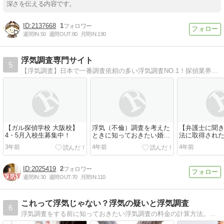
深さを伝える内容です。
2137668
1
週間IN:
50
週間OUT:
80
月間IN:
190
浮気調査専門サイト
5
【浮気調査】日本で一番調査依頼の多い浮気調査NO.1！探偵業界最大手「ガルエージェンシー」の浮気調査専門のホームページです。女性相談員が在籍、女性もお気軽にご相談ください！
【ガル探偵学校 大阪校】
浮気（不倫）調査を考えた
【弁護士に聞
4・5月入校生募集中！
ときに知っておきたい婚姻
法に取得され
費用（婚費）の計算方法に
気を証明する
3年前
4年前
4年前
ついてまとめてみました。
すか？
2025419
2
週間IN:
30
週間OUT:
70
月間IN:
110
これって浮気じゃない？浮気の疑いと浮気調査
6
浮気調査をする前に知っておきたい浮気調査の料金の計算方法。料金相場はどのくらいなのか？依頼前に料金は抑えられるのか？そもそもどんな証拠があればいいのか？