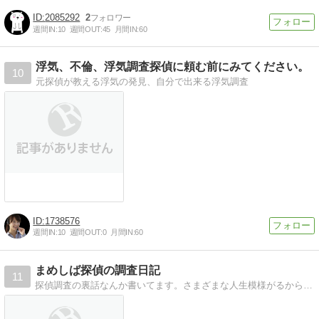
2085292
2
週間IN:
10
週間OUT:
45
月間IN:
60
浮気、不倫、浮気調査探偵に頼む前にみてください。
10
元探偵が教える浮気の発見、自分で出来る浮気調査
1738576
週間IN:
10
週間OUT:
0
月間IN:
60
まめしば探偵の調査日記
11
探偵調査の裏話なんか書いてます。さまざまな人生模様がるからお面白い。