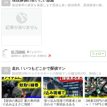
現役探偵の言いたい放題
24
探偵業界の真実を暴露します悪徳も多い探偵業界。悪徳業者の根絶を目指しています。
750846
4
週間IN:
6
週間OUT:
18
月間IN:
6
走れ！いつもどこかで探偵マン
25
探偵歴14年のコスモサポートの探偵マンが綴るBLOG。探偵にまつわる踏み込んだ話から、日常的なライトな話まで、幅広くご紹介して参ります。
【探偵の裏話】夏の車内張
張り込み現場で同業者と鉢
1検索100円の
り込みはまさに地獄！
合わせ？探偵あるある
ャ！？GPSと