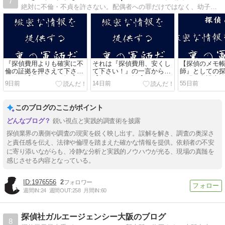
7
絶対に不倫・不貞を許さない。配偶者への罪だけではなく、幼子の将来も産んでくれた両親への裏切り行為です。貴女の悩み、弁護士が解決できない問題解決の糸口が、ここにあり。絶対ギャフンと言わせてやる！
『探偵費用よりも確実に不
それは『探偵費用、安くし
【探偵のメモ帳
倫の証拠を押さえて下さ
て下さい！』の一言から
師』としての
い！』【探偵のメモ帳 】
【探偵のメモ帳 】
っ張る弁護士
9日前
14日前
55日前
このブログのここがポイント
鋭い視点と実践的調査術を披露
探偵業界の裏側や調査の現実を鋭く映し出す。誤解を解き、調査の奥深さ
と責任感を伝え、法律や倫理を踏まえた確かな情報を提供。依頼者の不安
に寄り添いながらも、冷静な分析と実践的ノウハウが光る、現場の真髄を
感じさせる内容となっている。
1976556
2
週間IN:
24
週間OUT:
258
月間IN:
60
探偵社ガルエージェンシー大阪のブログ
8