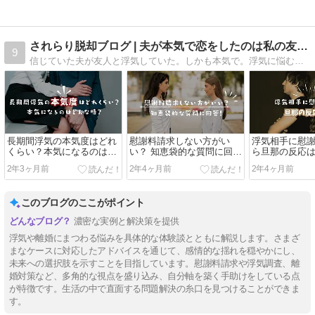
されらり脱却ブログ | 夫が本気で恋をしたのは私の友人でした
9
信じていた夫が友人と浮気していた。しかも本気で。浮気に悩むされ妻さんへ、経験者からできるアドバイスなどを記事にしています。
長期間浮気の本気度はどれ
慰謝料請求しない方がい
浮気相手に慰
くらい？本気になるのはど
い？ 知恵袋的な質問に回
ら旦那の反応
んな時？
答！
ギレされた！
2年3ヶ月前
2年4ヶ月前
2年4ヶ月前
このブログのここがポイント
濃密な実例と解決策を提供
浮気や離婚にまつわる悩みを具体的な体験談とともに解説します。さまざ
まなケースに対応したアドバイスを通じて、感情的な揺れを穏やかにし、
未来への選択肢を示すことを目指しています。慰謝料請求や浮気調査、離
婚対策など、多角的な視点を盛り込み、自分軸を築く手助けをしている点
が特徴です。生活の中で直面する問題解決の糸口を見つけることができま
す。