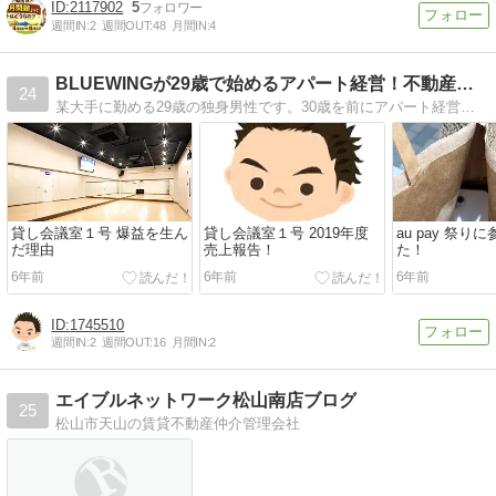
2117902
5
週間IN:
2
週間OUT:
48
月間IN:
4
BLUEWINGが29歳で始めるアパート経営！不動産投資で…
24
某大手に勤める29歳の独身男性です。30歳を前にアパート経営を目指すことを決意しました。（もちろんサラリーマンを続けながら）これから購入の過程と、購入後の経験…
貸し会議室１号 爆益を生ん
貸し会議室１号 2019年度
au pay 祭り
だ理由
売上報告！
た！
6年前
6年前
6年前
1745510
週間IN:
2
週間OUT:
16
月間IN:
2
エイブルネットワーク松山南店ブログ
25
松山市天山の賃貸不動産仲介管理会社