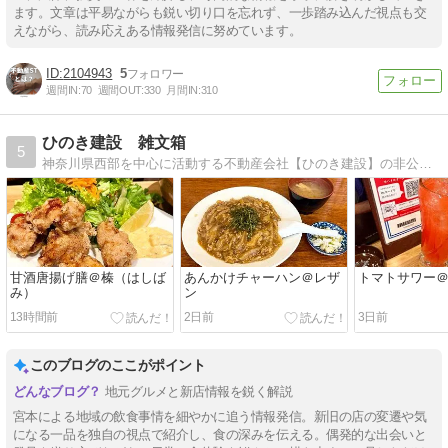
ます。文章は平易ながらも鋭い切り口を忘れず、一歩踏み込んだ視点も交
えながら、読み応えある情報発信に努めています。
2104943
5
週間IN:
70
週間OUT:
330
月間IN:
310
ひのき建設 雑文箱
5
神奈川県西部を中心に活動する不動産会社【ひのき建設】の非公認社員ブログです。 日々感じたことや妄想、不動産情報等を徒然に書き綴っております。
甘酒唐揚げ膳＠榛（はしば
あんかけチャーハン＠レザ
トマトサワー
み）
ン
13時間前
2日前
3日前
このブログのここがポイント
地元グルメと新店情報を鋭く解説
宮本による地域の飲食事情を細やかに追う情報発信。新旧の店の変遷や気
になる一品を独自の視点で紹介し、食の深みを伝える。偶発的な出会いと