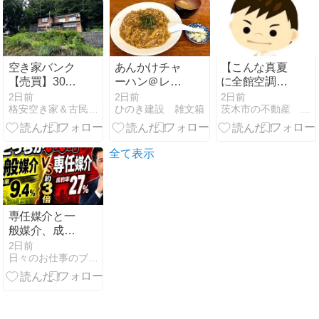
空き家バンク
あんかけチャ
【こんな真夏
【売買】30万
ーハン＠レザ
に全館空調が
円 新潟県小千
ン
故障した
2日前
2日前
2日前
格安空き家＆古民家情報 Sumai 空き家
ひのき建設 雑文箱
茨木市の不動産 アイ・ウィズ不動産
谷市真人町丙
ら･･･】
長閑な山間・
補修不要 畑・
納戸・駐車場
全て表示
付き７ＤＫ２
階建古民家
専任媒介と一
般媒介、成約
率まさかの3
2日前
日々のお仕事のブログ | 稲沢あんしん不動産|売却相談の窓口
倍差｜不動産
屋が本音で解
説