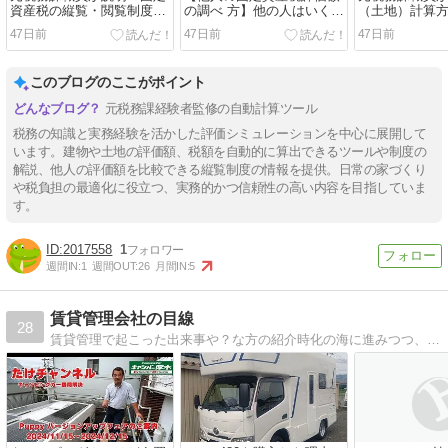
資産税の縦覧・閲覧制度で
の調べ 方】他の人はいくら
（土地）計算
他人の評価を調べて自宅の
払っているか評価額＆税額
住宅解体・更
47日前
47日前
47日前
税額が正しいか比較
を調べよう
家で土地の固
倍？
このブログのここがポイント
元税務課経験者監修の自動計算ツール
税務の知識と実務経験を活かした評価シミュレーションを中心に展開して
います。建物や土地の評価額、税額を自動的に算出できるツールや制度の
解説、他人の評価額を比較できる縦覧制度の情報を提供。日常の家づくり
や税負担の最適化に役立つ、実務的かつ信頼性の高い内容を目指していま
す。
2017558
1
週間IN:
1
週間OUT:
26
月間IN:
5
賃貸管理会社の目線
28
賃貸管理で起こった出来事や？な方の紹介時化の海に進みつつ、たまに出会う楽園。そんなお仕事です