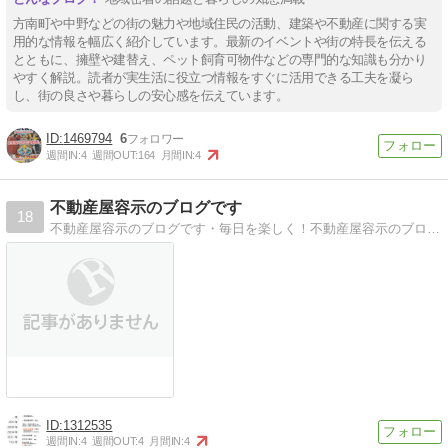
方南町や中野などの街の魅力や地域住民の活動、建築や不動産に関する実
用的な情報を幅広く紹介しています。最新のイベントや街の特長を伝える
とともに、擁壁や建替え、ペット飼育可物件などの専門的な知識も分かり
やすく解説。読者が実生活に役立つ情報をすぐに活用できる工夫を凝ら
し、街の良さや暮らしの安心感を伝えています。
1469794
6
週間IN:
4
週間OUT:
164
月間IN:
4
不動産屋容示のブログです
18
不動産屋容示のブログです・毎日を楽しく！不動産屋容示のブログです
1312535
週間IN:
4
週間OUT:
4
月間IN:
4