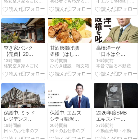
格安空き家＆古民家情報 Sumai 空き家
初心者でもわかる不動産の研究.com
イエルモmedia｜不動産・生活・暮らしの総合情報サイト
黒部市飯沢 港
は？評判・メ
鶴の実家相
に近い・買物
リット・注意
続・空き家整
便利・井戸有
点を解説
理で失敗しな
小屋２棟・駐
いための売却
車場２台付き
＆解体・移住
２階建古民家
需要マッチン
グ戦略
空き家バンク
甘酒唐揚げ膳
高橋洋一が
【売買】20万
＠榛（はしば
「日本は全然
円 山口県熊毛
み）
インフレじゃ
13時間前
13時間前
16時間前
格安空き家＆古民家情報 Sumai 空き家
ひのき建設 雑文箱
本音で語る不動産
郡上関町大字
ない」と断言
長島 明治13年
築・家庭菜園
可 畑・倉庫・
屋根裏収納付
き８ＤＫ２階
建古民家 下水
道
保護中: ミッド
保護中: エムズ
2026年度SMB
レジデンス稲
シティ稲沢の
エキスパート
沢の売却相場
売却相場
企業賞を受賞
19時間前
20時間前
27時間前
日々のお仕事のブログ | 稲沢あんしん不動産|売却相談の窓口
日々のお仕事のブログ | 稲沢あんしん不動産|売却相談の窓口
不動産売却・不動産購入大成功！終活と相続までワンストップ
【2026年8
【2026年8
しました
月】
月】