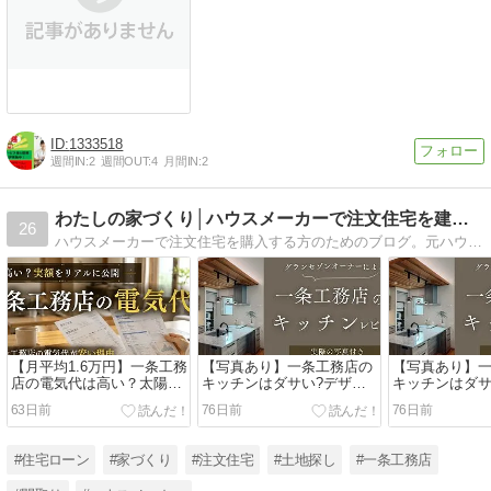
1333518
週間IN:
2
週間OUT:
4
月間IN:
2
わたしの家づくり│ハウスメーカーで注文住宅を建てよう
26
ハウスメーカーで注文住宅を購入する方のためのブログ。元ハウスメーカー営業が、専門的な知識をわかりやすく解説しています。しっかり知識をつけて、失敗しない家づくりを実現していきましょう。
【月平均1.6万円】一条工務
【写真あり】一条工務店の
【写真あり】
店の電気代は高い？太陽光
キッチンはダサい?デザイ
キッチンはダサ
ありのリアル収支をレビュ
ンや収納力をレビューしま
ンや収納力を
63日前
76日前
76日前
ー
す
す
#住宅ローン
#家づくり
#注文住宅
#土地探し
#一条工務店