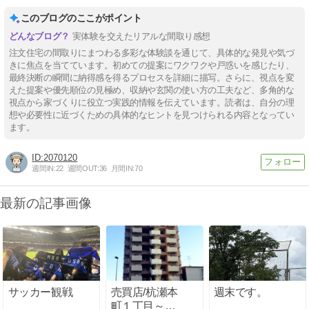
このブログのここがポイント
実体験を交えたリアルな間取り感想
注文住宅の間取りにまつわる多彩な体験談を通じて、具体的な発見や気づ
きに焦点を当てています。初めての提案にワクワクや戸惑いを感じたり、
最終決断の瞬間に納得感を得るプロセスを詳細に描写。さらに、視点を変
えた提案や優先順位の見極め、収納や玄関の使い方の工夫など、多角的な
視点から家づくりに役立つ実践的情報を伝えています。読者は、自分の理
想や必要性に近づくための具体的なヒントを見つけられる内容となってい
ます。
2070120
週間IN:
22
週間OUT:
36
月間IN:
70
最新の記事画像
サッカー観戦
売買店/杭瀬本
週末です。
町１丁目～ア