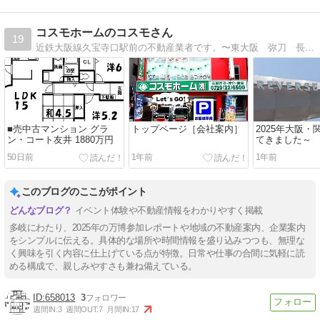
コスモホームのコスモさん
19
近鉄大阪線久宝寺口駅前の不動産業者です。〜東大阪 弥刀 長瀬 久宝寺口 八尾 不動産〜
■売中古マンション グラ
トップページ［会社案内］
2025年大阪
ン・コート友井 1880万円
てきました～
50日前
1年前
1年前
このブログのここがポイント
イベント体験や不動産情報をわかりやすく掲載
多岐にわたり、2025年の万博参加レポートや地域の不動産案内、企業案内
をシンプルに伝える。具体的な場所や時間情報を盛り込みつつも、無理な
く興味を引く内容に仕上げている点が特徴。日常や仕事の合間に気軽に読
める構成で、親しみやすさも兼ね備えている。
658013
3
週間IN:
3
週間OUT:
7
月間IN:
17