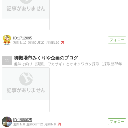
1712095
週間IN:
10
週間OUT:
20
月間IN:
10
御殿場市みくりや企画のブログ
11
趣味は釣り（渓流、ワカサギ）とオオクワガタ採取（採取歴25年）転職歴１０社以上の人生経験豊富な（？）店長のブログです。
1980625
週間IN:
8
週間OUT:
32
月間IN:
8