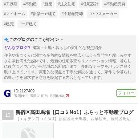
#工務店
#不動産
#新築
#注文住宅
#住宅設計
#不動産売買
#マイホーム
#新築一戸建て
#不動産売却
#ハウスメーカー
#建売
#一戸建て
このブログのここがポイント
建築・土地・暮らしの実用的な視点紹介
住宅や街づくりに関する多角的な情報を幅広く伝える専門性と親しみやす
さを兼ね備えた媒体です。最新の住宅販売やリノベーション情報、暮らし
に役立つノウハウから地域の名所紹介まで、多彩なテーマをバランス良く
取り上げています。実用的な視点と丁寧な解説を通じて、家作りや暮らし
の豊かさを追求する意欲を喚起する内容となっています。
2127409
週間IN:
10
週間OUT:
74
月間IN:
50
新宿区高田馬場【口コミNo1】ふらっと不動産ブログ
10
【エキテン口コミNo1】新宿区高田馬場、西早稲田、豊島区周辺の不動産情報のことなら『ふらっと不動産』中古マンション等売買物件を随時ご紹介しております。