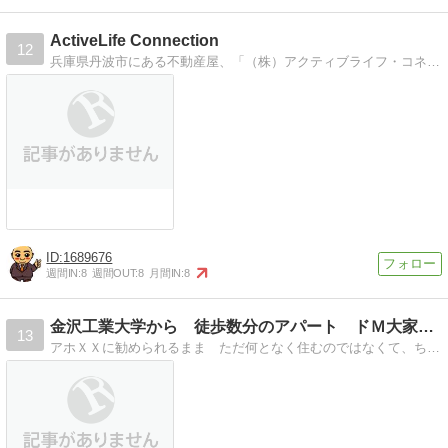
ActiveLife Connection
12
兵庫県丹波市にある不動産屋、「（株）アクティブライフ・コネクション」のブログです。当社は丹波・篠山の地域活性を不動産事業を通じてやっています。丹波で生まれ育っ…
1689676
週間IN:
8
週間OUT:
8
月間IN:
8
金沢工業大学から 徒歩数分のアパート ドＭ大家のブログ
13
アホＸＸに勧められるまま ただ何となく住むのではなくて、ちゃんとした理由（目的）を持って自分の意思で賢く住んでみませんか？