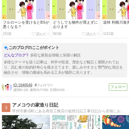
フルローンを受けるとBSが
どうしても物件が買えずに
追悼 利根川進
悪くなる？
おります
2日前
9日前
12日前
このブログのここがポイント
多彩な展覧会情報と深掘り解説
多様なテーマを扱う記事は、科学や投資、歴史など幅広く展開されてお
り、読む者の知的好奇心を掻き立てます。親しみやすさと専門的な視点を
融合させ、情報の価値を高める工夫が随所に光ります。
1949549
4
週間IN:
130
週間OUT:
390
月間IN:
530
アメコウの家造り日記
3
甲州市勝沼町にある雨宮工務店の徒然日記工事日記から皆様にお役に立つ情報まで随時発信しています！