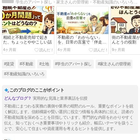
学生のアパート探し・家主さんの管理術・不動産知識のいろいろ等、知識と経験に基づき書いています。
相続と不動産売却で起き
不動産の「わからない」
街の不動産屋
た、ちょっとややこしい話
を、日常の言葉で「伴走型
んとうの役割
相談」という選択
4ヶ月前
4ヶ月前
9ヶ月前
#賃貸
#不動産
#土地
#学生のアパート探し
#家主さんの管理術
#不動産知識のいろいろ
このブログのここがポイント
実用的な見識と業界裏話を伝授
不動産にまつわる実務の裏側や業界の暗黙のルール、重要なポイントを鋭
く解説します。信頼構築や賢い選択に役立つ情報を具体的に伝え、読者の
不動産知識を深めることを目指しています。専門的な内容をわかりやすく
伝え、知っておくべき重要事項やトリックも紹介。幅広いテーマを扱うこ
とで、安心して住まいや資産運用を考えるヒントを提供します。