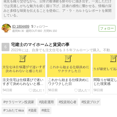
発見を織り交ぜながら、日常の食体験を鮮やかに描き出す。一見しただけ
では見逃しがちな魅力を鋭く掘り下げ、読者の感性に響かせる。情報の深
みと多様な味覚を伝えることを使命に、ア・ラ・カルトなレポートを展開
している。
1804489
5
週間IN:
30
週間OUT:
660
月間IN:
150
宅建士のマイホームと賃貸の事
6
2022年には、自身でも注文住宅を３５年フルローンで購入。不動産業界で勤続12年目です。細かい内容はぼかしながら、土地探しとはどのようなのか？マイホームを建てる人はどういう行動をしているのか？などを発信します。
注文住宅は仕様選びで迷い
これから始まる仕様決めに
間取りが確定
すぎて決められないと感じ
ワクワクした日
じた現実感
た
54日前
56日前
58日前
#サラリーマン投資家
#資産運用
#投資初心者
#投資ブログ
#つみたてnisa
#資産
#積立