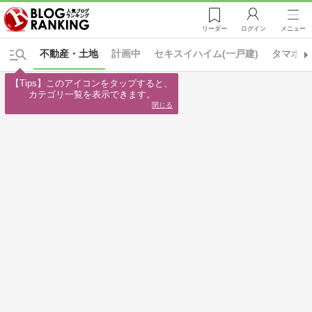
リーダー
ログイン
メニュー
不動産・土地
計画中
セキスイハイム(一戸建)
タマホー
【Tips】このアイコンをタップすると、

カテゴリ一覧を表示できます。
閉じる