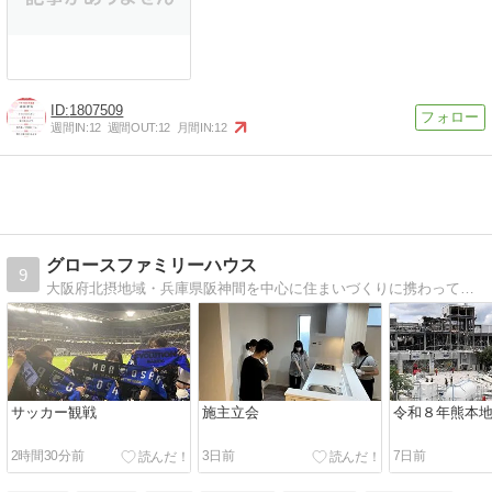
1807509
週間IN:
12
週間OUT:
12
月間IN:
12
グロースファミリーハウス
9
大阪府北摂地域・兵庫県阪神間を中心に住まいづくりに携わっているグロースファミリーハウスのスタッフブログ。このブログを通じて、家づくりに関する情報やスタッフの裏話などをお届けしていきます。
サッカー観戦
施主立会
令和８年熊本
2時間30分前
3日前
7日前