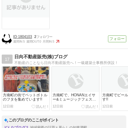
1804103
2
週間IN:
5
週間OUT:
0
月間IN:
5
日向不動産販売(株)ブログ
17
不動産のことなら日向不動産販売へ！一級建築士事務所併設！
方南町の街でペットボトル
方南町で、HONANエイサ
方南町でビー
のフタを集めています!!
ー&ミュージックフェス開
す!!
催します。
12日前
12日前
12日前
このブログのここがポイント
地域密着の話題と暮らしの知恵満載