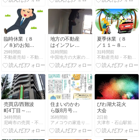
臨時休業（８
地方の不動産
夏季休業（８
／８)のお知ら
はインフレに
／１１～８／
せ
負ける
１９)のお知ら
29時間前
31時間前
31時間前
不動産売却・不動産購入大成功！終活と相続までワンストップ
中国地方の大家のブログ
不動産売却・不動産購入大成功！終活と相続までワンストップ
せ
売買店/西難波
住まいのかわ
びわ湖大花火
町4丁目～朝
ら版8月号発
大会
日プラザアペ
行しました。
34時間前
35時間前
2日前
尼崎市の売買・不動産全般はハウスコーポレーション売買店へ☆
アメコウの家造り日記
大津市・石山駅前の司法書士 横田聡のブログ
ックスコート
西難波