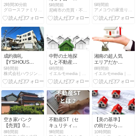
ービング杭瀬
2時間30分前
5時間前
5時間前
グロースファミリーハウス
アメコウの家造り日記
尼崎市の売買・不動産全般はハウスコーポレーション売買店へ☆
宮前公園
成約御礼
中野の土地探
湘南の超人気
【Y'SHOUSE】
しと不動産市
エリアだから
★★【東急田
況：下町情緒
こそ罠があ
5時間前
6時間前
8時間前
株式会社ハウジングマネージメント
イエルモmedia｜不動産・生活・暮らしの総合情報サイト
イエルモmedia｜不動産・生活・暮らしの総合情報サイト
園都市線宮崎
と再開発が交
る。藤沢の実
台駅】【ファ
差する街の素
家相続・空き
ミリーマンシ
顔
家整理で後悔
ョン】
しないための
売却＆解体戦
略
空き家バンク
不動産ST（セ
【美の基準】
【売買】0～
キュリティ・
の街だからこ
10万円 富山県
トークン）と
その盲点。真
8時間前
9時間前
10時間前