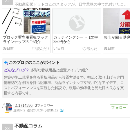
22
不動産応援ドットコムのスタッフが、日常業務の中で気付いたことや感じたこと、お客様とシェアしておきたいこと、お得情報やお役立ち情報を発信中！
ブロック塀専用看板フック
カッティングシート 1文字
矢印が回る誘
ラインナップのご紹介
350円から
39日前
57日前
81日前
このブログのここがポイント
多彩な看板用品と設置アイデア紹介
建築や施工現場を彩る看板用品から設置方法まで、幅広く取り上げる専門
情報誌的な側面を持つ記事群。商品ラインナップや実用的なアイデア、コ
ストパフォーマンスを重視した解説で、現場の効率化と見た目の良さを支
援する内容です。
1714396
3
週間IN:
2
週間OUT:
34
月間IN:
12
不動産コラム
23