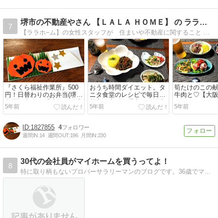
堺市の不動産やさん 【ＬＡＬＡ ＨＯＭＥ】 の ラララ日記
7
【ララホ−ム】の女性スタッフが 住まいや不動産に関すること 大阪・堺市内の美味しいランチ＆グルメのオススメ情報 堺市の暮らしについて綴っているブログです。
『さくら福祉作業所』500
おうち時間ダイエット。タ
筍たけのこの献立
円！日替わりのお弁当(堺市
ニタ食堂のレシピで毎日の
牛肉と♡【大
中区堀上町)☆堺市の不動産
献立☆大阪・堺市で不動産
ットでも住まい
5年前
5年前
5年前
売買【ララホーム】
の売却はララホ－ムへ
ラホーム】
1827855
4
週間IN:
14
週間OUT:
196
月間IN:
230
30代の会社員がマイホームを買うってよ！
8
特に取り柄もないプロパーサラリーマンのブログです。36歳でマンションの売買と戸建を購入した経験談や、子育てなど色々書きます！