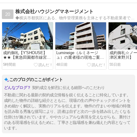
株式会社ハウジングマネージメント
20
◆横浜市都筑区にある、物件管理業務を主体とする不動産業者です◆横浜市・川崎市・世田谷区・目黒区・杉並区◆不動産賃貸・不動産売買・不動産買取・競売◆
成約御礼【Y'SHOUSE】
Lumineige（ルミネージ
成約御礼☆ノ
★★【東急田園都市線宮崎
ュ）の業者様の現地ご案内
津区東野川】
台駅】【ファミリーマンシ
について
5時間前
48日前
55日前
ョン】
このブログのここがポイント
契約成立を鮮烈に伝える細部へのこだわり
不動産に関わる最新の契約成立情報を鋭く伝えることに特化しています。
成約した物件の詳細な紹介とともに、現場の生の声やチェックポイントを
きめ細かく解説し、実務のリアルを伝えます。物件の佇まいや地域の特徴
を読み取る秀逸な描写により、読者は自ずと次の一歩を踏み出したくなる
仕掛けが施されています。ややカジュアルな表現を交えながらも、裏付け
のある現場感を伝えるために、丁寧さと臨場感を兼ね備えた内容となって
います。