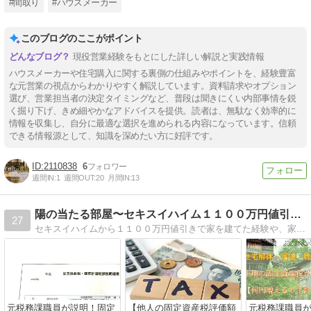
#間取り
#ハウスメーカー
このブログのここがポイント
現役営業経験をもとにした詳しい解説と実践情報
ハウスメーカーや住宅購入に関する裏側の仕組みやポイントを、経験豊富
な元営業の視点からわかりやすく解説しています。資料請求やオプション
選び、営業担当者の決定タイミングなど、普段は聞きにくい内部事情を鋭
く掘り下げ、きめ細やかなアドバイスを提供。読者は、無駄なく効率的に
情報を収集し、自分に最適な選択を進められる内容になっています。信頼
できる情報源として、知識を深めたい方に好評です。
2110838
6
週間IN:
1
週間OUT:
20
月間IN:
13
陽の当たる部屋〜セキスイハイム１１００万円値引き〜
27
セキスイハイムから１１００万円値引きで家を建てた経験や、家づくりの知識をこれから家づくりをされる方の役に立てるような内容のサイト作りを心がけています。
元税務課職員が説明！固定
【他人の固定資産税評価額
元税務課職員