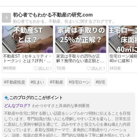
初心者でもわかる不動産の研究.com
4
初心者でもわかる、不動産、住まいに関するブログです。
不動産ST（セキュリティ・
家賃は手取りの25%が正
住宅ローン減
トークン）とは？評判・メ
解？無理のない適正額と生
40㎡に緩和！
リット・注意点を解説
活レベルを解説
9時間前
7日前
14日前
#不動産投資
#住まい
#不動産
#住宅ローン
#住宅
このブログのここがポイント
わかりやすさと具体的な事例重視
不動産や住宅に関する難しい話題をシンプルかつ明快に伝えることを目指
しています。専門知識が浅い人にも理解しやすい工夫を凝らし、日常生活
に直結した実例や解説を通じて、読みやすさと役立ち心を兼ね備えた内容
になっています。多彩な投稿テーマで、多角的に不動産やリノベーショ
ン、法律、投資の世界を紹介し、専門的な情報を丁寧に解き明かしていき