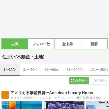
人気
フォロー数
急上昇
新着
住まい(不動産・土地)
1〜30位
31〜60位
61〜90位
91〜120位
121〜150位
画像表示
文字表示
アメリカ不動産投資〜American Luxury Home
1
アメリカ不動産エージェント、カリフォルニア州公認宅地建物取引士。自分自身の経験も含め、アメリカでの不動産投資の利点と魅力を これまでに理解してき…