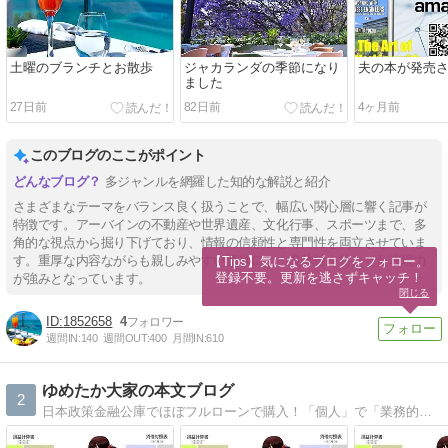
土曜のブランチとお散歩
ジャカランダの季節になり
夫の本が発売
ました
27日前
82日前
4ヶ月前
このブログのここがポイント
多ジャンルを網羅した知的な解説と紹介
さまざまなテーマをバランス良く扱うことで、幅広い関心層に響く記事が
特徴です。アーバインの不動産や世界遺産、文化行事、スポーツまで、多
角的な視点から掘り下げており、情報の信頼性と専門性を両立させていま
す。重厚な内容ながらも親しみやすい語り口と、具体性を持たせた表現力
【Tips】気になるブログをフォロー。

登録不要。更新を逃さずキャッチ！
が強みとなっています。
閉じる
1852658
4
週間IN:
140
週間OUT:
400
月間IN:
610
ゆめたか大家の本文ブログ
2
日本政策金融公庫でほぼフルローンで購入！「個人」で「業務的規模（５棟１０室未満）」の「青色申告」について連載中！