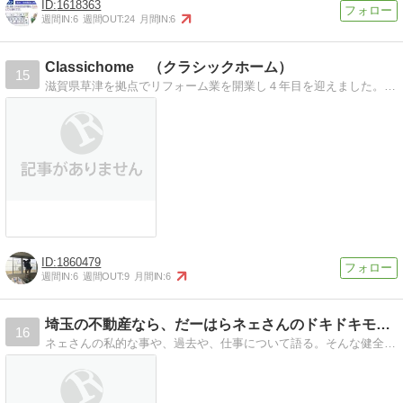
1618363
週間IN:
6
週間OUT:
24
月間IN:
6
Classichome （クラシックホーム）
15
滋賀県草津を拠点でリフォーム業を開業し４年目を迎えました。滋賀県のみならず走れるエリアは京都でも 乗れる相談は何処へでも 求めて頂ける事があるならお役…
1860479
週間IN:
6
週間OUT:
9
月間IN:
6
埼玉の不動産なら、だーはらネェさんのドキドキモーニング
16
ネェさんの私的な事や、過去や、仕事について語る。そんな健全なブログです