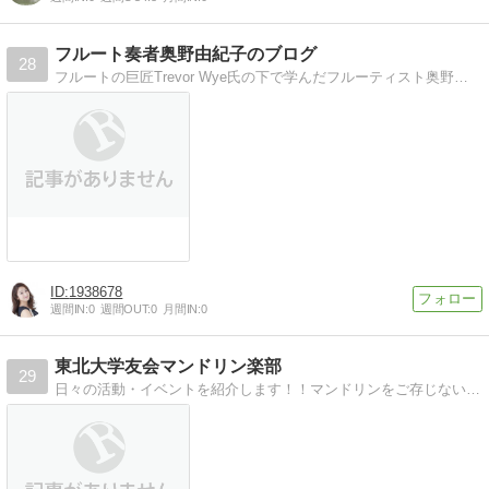
フルート奏者奥野由紀子のブログ
28
フルートの巨匠Trevor Wye氏の下で学んだフルーティスト奥野由紀子の公式ブログです。関西を中心に、ソリスト、オーケストラ奏者として活躍中。
1938678
週間IN:
0
週間OUT:
0
月間IN:
0
東北大学友会マンドリン楽部
29
日々の活動・イベントを紹介します！！マンドリンをご存じない方も、このブログで興味が湧いてくるはずです！