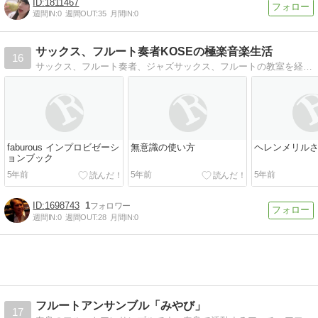
1811467
週間IN:
0
週間OUT:
35
月間IN:
0
サックス、フルート奏者KOSEの極楽音楽生活
16
サックス、フルート奏者、ジャズサックス、フルートの教室を経営する菊地康正のブログ。音楽ファンに貴重な情報を発信しています。
faburous インプロビゼーシ
無意識の使い方
ヘレンメリル
ョンブック
5年前
5年前
5年前
1698743
1
週間IN:
0
週間OUT:
28
月間IN:
0
フルートアンサンブル「みやび」
17