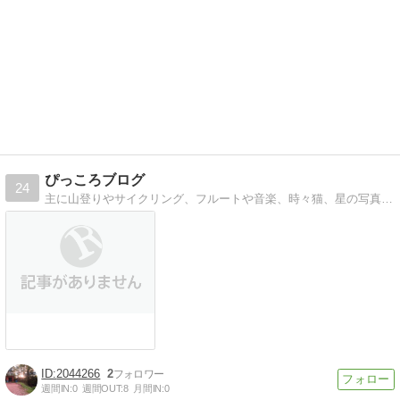
ぴっころブログ
24
主に山登りやサイクリング、フルートや音楽、時々猫、星の写真など気ままに書いています。特に最近購入したE-BIKE 電動アシスト折りたたみ自転車のBESV PSF1にはまって、サイクリング＋登山のことを書いております。
2044266
2
週間IN:
0
週間OUT:
8
月間IN:
0