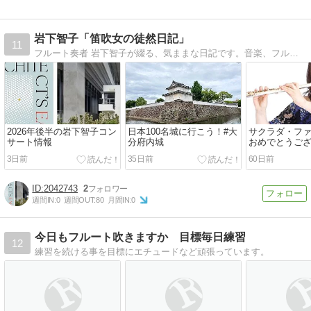
岩下智子「笛吹女の徒然日記」
11
フルート奏者 岩下智子が綴る、気ままな日記です。音楽、フルートのことから、趣味の読書、茶道、愛猫のことなどの戯言ばかり。
2026年後半の岩下智子コン
日本100名城に行こう！#大
サクラダ・フ
サート情報
分府内城
おめでとうご
3日前
35日前
60日前
2042743
2
週間IN:
0
週間OUT:
80
月間IN:
0
今日もフルート吹きますか 目標毎日練習
12
練習を続ける事を目標にエチュードなど頑張っています。