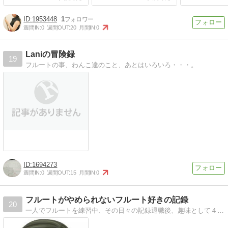
1953448
1
週間IN:
0
週間OUT:
20
月間IN:
0
Laniの冒険録
19
フルートの事、わんこ達のこと、あとはいろいろ・・・。
1694273
週間IN:
0
週間OUT:
15
月間IN:
0
フルートがやめられないフルート好きの記録
20
一人でフルートを練習中、その日々の記録退職後、趣味として４０年ぶりで始めたたフルート、理想の音を求めて練習中の記録