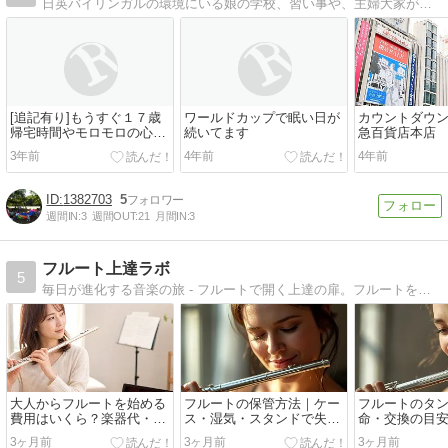
日英バイリンガルの環境にいる娘の学校、習い事や、主婦大家が見た都内シェアハウスのびっくり話。
[追記有り]もうすぐ１７歳
ワールドカップで眠い日が
カウントダウ
帰宅時間やモロモロの心配
続いてます
急百貨店本店
でヤキモキしても女優に徹
3年前
4年前
4年前
する母
1382703
5
週間IN:
3
週間OUT:
21
月間IN:
3
フルート上達ラボ
5
毎日が進化する音楽の旅 - フルートで開く上達の扉。フルートをプレゼントしているオンライン教室もご紹介。しかも収入が得られる方法も特典として付属（フルート演奏、ライバー）。
大人からフルートを始める
フルートの保管方法｜ケー
フルートのタ
費用はいくら？楽器代・月
ス・湿気・スタンドで失敗
命・交換の目
謝・教室選びの目安
しない初心者ガイド
っていいこと
3ヶ月前
3ヶ月前
3ヶ月前