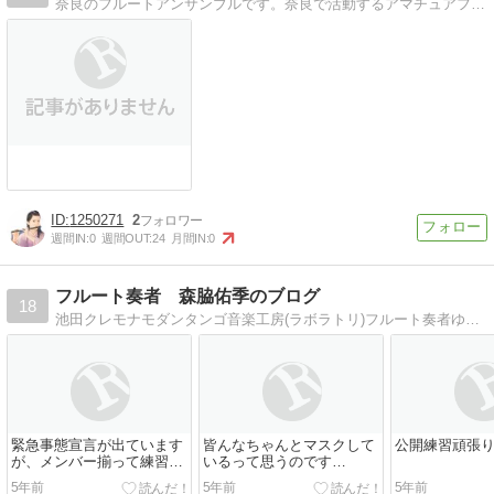
奈良のフルートアンサンブルです。奈良で活動するアマチュアフルートアンサンブルです。メンバー募集中です！！
1250271
2
週間IN:
0
週間OUT:
24
月間IN:
0
フルート奏者 森脇佑季のブログ
18
池田クレモナモダンタンゴ音楽工房(ラボラトリ)フルート奏者ゆきのブログ
緊急事態宣言が出ています
皆んなちゃんとマスクして
公開練習頑張
が、メンバー揃って練習を
いるって思うのです
したいと考えております。
が・・・
5年前
5年前
5年前