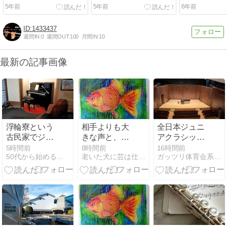
5年前
5年前
6年前
1433437
週間IN:
0
週間OUT:
100
月間IN:
10
最新の記事画像
浮輪寮という
相手よりも大
全日本ジュニ
古民家でジャ
きな声と、エ
アクラシック
ズのライブを
ゴは不要なの
音楽コンクー
5時間前
8時間前
16時間前
50代から始めるフルートでアンチエイジング♪音楽で健康に！
老いた犬に芸は仕込めない？
ガッツリ体育会系フルート奏者 中島有子のブログ
聴いてきまし
です
ル 千葉本選 審
た 〜町田市 鶴
査員を務めさ
川 フルート・
せて頂きまし
ピアノ教室
た