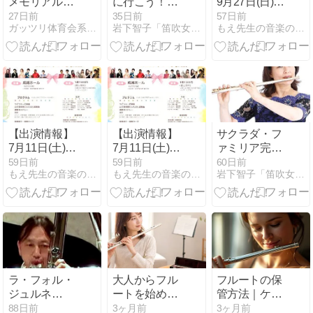
メモリアル・
に行こう！#
9月27日(日)
コンサート ＠
大分府内城
aimonet「 フ
27日前
35日前
57日前
ガッツリ体育会系フルート奏者 中島有子のブログ
岩下智子「笛吹女の徒然日記」
もえ先生の音楽の庭 ≪フルート・リトミック・おうちいく≫
すみだトリフ
ルート二重奏
ォニー大ホー
ランチ付きコ
ル
ンサート 」を
開催します♪
フルート.35
【出演情報】
【出演情報】
サクラダ・フ
7月11日(土)
7月11日(土)
ァミリア完成
「子どもたち
「子どもたち
おめでとうご
59日前
59日前
60日前
もえ先生の音楽の庭 ≪フルート・リトミック・おうちいく≫
もえ先生の音楽の庭 ≪フルート・リトミック・おうちいく≫
岩下智子「笛吹女の徒然日記」
に贈るクラシ
に贈るクラシ
ざいます。
ックコンサー
ックコンサー
ト vol.3」に出
ト vol.3」に出
演します♪ フ
演します♪ フ
ルートfile.38
ルート.33
ラ・フォル・
大人からフル
フルートの保
ジュルネ
ートを始める
管方法｜ケー
TOKYO 2026
費用はいく
ス・湿気・ス
88日前
3ヶ月前
3ヶ月前