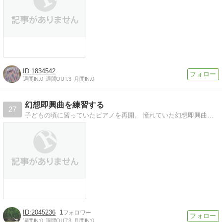
1834542
週間IN:
0
週間OUT:
3
月間IN:
0
幻想即興曲を練習する
27
子どもの頃に習っていたピアノを再開。 憧れていた幻想即興曲にチャレンジします。
2045236
1
週間IN:
0
週間OUT:
3
月間IN:
0