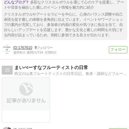
多彩なクリスタルボウルを通じて心のケアを提案し、アー
トや音楽を融合した癒しのイベント情報を魅力的に紹介
クリスタルボウルやアートセラピーを中心に、心身のバランス調整や自己
表現を促す癒しの体験を多角的に伝えています。イベントやワークショッ
プの案内が充実しており、参加者の内面の変化や気づきに焦点を当て、自
分らしいアップデートを応援します。豊かな文化と癒しの時間を大切にす
る内容が詰まっているため、気軽に参加できる良さが伝わります。
1767610
9
週間IN:
0
週間OUT:
64
月間IN:
0
まいぺーすなフルーティストの日常
15
秩父の山奥フルートティストの日常日記。奏者・講師などフルートに関することを中心に活動しております。フルーティストこずさんのブログを見ていってください＊