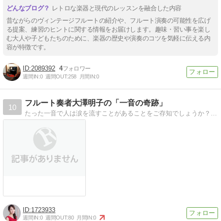
レトロな楽器と現代のレッスンを融合した内容
昔ながらのヴィンテージフルートの紹介や、フルート演奏の可能性を広げ
る提案、練習のヒントに関する情報をお届けします。趣味・習い事を楽し
む大人や子どもたちのために、楽器の歴史や演奏のコツを気軽に伝える内
容が特徴です。
2089392
4
週間IN:
0
週間OUT:
258
月間IN:
0
フルート奏者大澤明子の「一音の奇跡」
10
たった一音で人は涙を流すことがあることをご存知でしょうか？このブログではその一音を追求し、それを生み出すための答えを見つけていきます。
1723933
週間IN:
0
週間OUT:
80
月間IN:
0