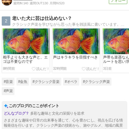
週間IN:
140
週間OUT:
130
月間IN:
520
老いた犬に芸は仕込めない？
2
クラシック声楽を学びながら思った事を雑談風に書いています。金魚を飼っています。オペラも大好きです。
相手よりも大きな声と、エ
声はキラキラを目指すべき
声帯も楽器な
ゴは不要なのです
ルートを思い
しよう
8時間前
32時間前
3日前
#音楽
#金魚
#クラシック音楽
#オペラ
#クラシック声楽
#声楽
このブログのここがポイント
多彩な趣味と文化の深掘りを追求
さまざまな趣味や日常の出来事を通じて、心を豊かにし、視点を広げる情
報発信を行います。クラシック声楽の技術から、旅やグルメ、地域の風景