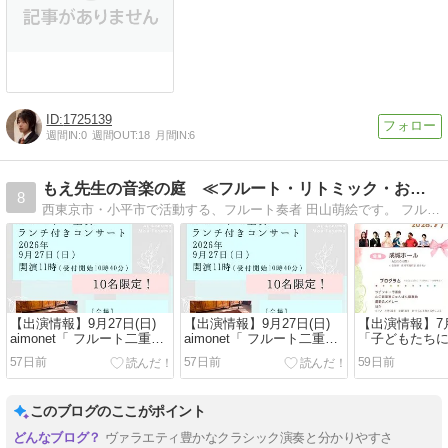
1725139
週間IN:
0
週間OUT:
18
月間IN:
6
もえ先生の音楽の庭 ≪フルート・リトミック・おうちいく≫
8
西東京市・小平市で活動する、フルート奏者 田山萌絵です。 フルートの演奏・講師をしています。 2018年４月生まれの息子の子育て中。 2022年 秋から、リトミック教室を開講予定！
【出演情報】9月27日(日)
【出演情報】9月27日(日)
【出演情報】7月
aimonet「 フルート二重奏
aimonet「 フルート二重奏
「子どもたち
ランチ付きコンサート 」を
ランチ付きコンサート 」を
ックコンサート v
57日前
57日前
59日前
開催します♪ フルート
開催します♪ フルート.35
出演します♪ 
file.39
file.38
このブログのここがポイント
ヴァラエティ豊かなクラシック演奏と分かりやすさ