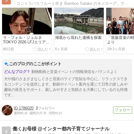
「コントラバスフルート吹き Bamboo Satake のモノローグ」です。音楽以外の題材も画像・動画等を使い、わかりやすいブログを目指しております。
ラ・フォル・ジュルネ
湖底から現れた遺構を探索
「笛族音楽の時
TOKYO 2026 LFJエリアコ
より
ンサート より
88日前
6ヶ月前
1年3ヶ月前
このブログのここがポイント
動物動画と音楽イベントの情報発信をバランスよく
犬や猫のさまざまなしぐさと音楽のライブ告知を中心に、リラックスでき
るコンテンツを提供します。動画やイベント案内を通じて日常の楽しみや
趣味の発見をサポート。親しみやすさと気軽さを大事にしているのも特徴
です。
1786020
2
週間IN:
10
週間OUT:
70
月間IN:
10
働くお母様 @インター都内子育てジャーナル
4