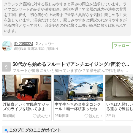
クラシック音楽に対する親しみやすさと深みの両立を追求しています。ラ
イブコンサートの紹介や演奏動画、解説を通じて楽器の魅力や演奏の背景
を丁寧に伝え、初心者から上級者まで音楽の奥深さを気軽に楽しめる工夫
を施しています。演奏だけでなく、親しみやすさと解説のわかりやすさが
光る内容となっており、音楽好きの心に響く工夫が随所に散りばめられて
います。
2080324
2
週間IN:
0
週間OUT:
32
月間IN:
4
50代から始めるフルートでアンチエイジング♪音楽で健康に！
9
フルートが健康に良いと知っていますか？楽譜を読んで指を動かす脳トレだけでなく、呼吸を整え腹筋が鍛えられ姿勢が良くなります。最近健康が気になる、音楽が好きだけどジムにもいかなきゃと考えているならフルートがおすすめです。
浮輪寮という古民家でジャ
中学生たちの吹奏楽コンク
いちばん難し
ズのライブを聴いてきまし
ール！精一杯頑張ったね 〜
る速さで練習し
た 〜町田市 鶴川 フルー
町田市 鶴川 フルート・ピ
市 鶴川 フル
5時間前
26時間前
2日前
ト・ピアノ教室
アノ教室
教室
このブログのここがポイント