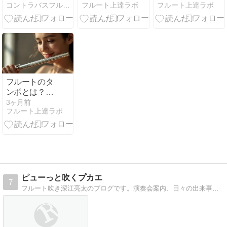
コントラバスフルート吹き「バンブー佐竹」のモノローグ
フルート上達ラボ
フルート上達ラボ
LFJエリアコ
ら？楽器代・
タンドで失敗
ンサート より
月謝・教室選
しない初心者
びの目安
ガイド
フルートのタ
ンポとは？寿
命・交換の目
3ヶ月前
フルート上達ラボ
安・自分で触
っていいこと
ダメなこと
ピューっと吹くプカエ
7
フルート吹き深江亮太のブログです。演奏会案内、日々の出来事など書いてみようかな〜と。フルート教室もやってます！！