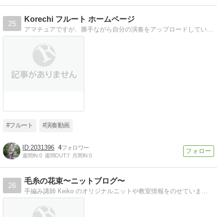
Korechi フルート ホームページ
25
アマチュアですが、勝手ながら自分の演奏をアップロードしています。おかげさまで閲覧数は29000を超えました。
#フルート
#演奏動画
2031396
4
週間IN:
0
週間OUT:
7
月間IN:
0
毛糸の花束〜ニットブログ〜
26
手編み講師 Keiko のオリジナルニットや教室情報をのせています。