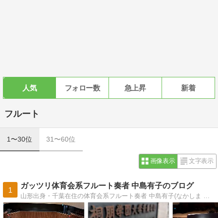
人気
フォロー数
急上昇
新着
フルート
1〜30位
31〜60位
画像表示
文字表示
ガッツリ体育会系フルート奏者 中島有子のブログ
1
山形出身・千葉在住の体育会系フルート奏者 中島有子(なかしま ゆうこ)のおもしろブログ。コンサート情報や日々の生活をご紹介します。