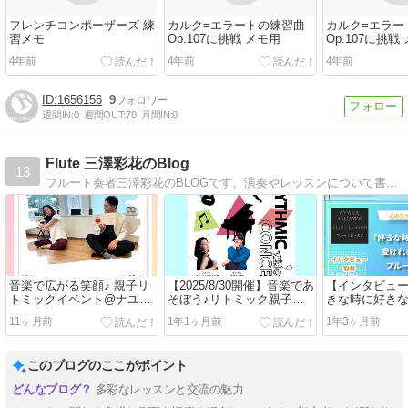
フレンチコンポーザーズ 練
カルク=エラートの練習曲
カルク=エラー
習メモ
Op.107に挑戦 メモ用
Op.107に挑戦
4年前
4年前
4年前
1656156
9
週間IN:
0
週間OUT:
70
月間IN:
0
Flute 三澤彩花のBlog
13
フルート奏者三澤彩花のBLOGです。演奏やレッスンについて書いています。！演奏動画UP始めました！
音楽で広がる笑顔♪ 親子リ
【2025/8/30開催】音楽であ
【インタビュ
トミックイベント@ナユタ
そぼう♪リトミック親子イ
きな時に好き
ス月島校
ベント！
ートオンライ
11ヶ月前
1年1ヶ月前
1年3ヶ月前
このブログのここがポイント
多彩なレッスンと交流の魅力