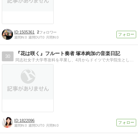
1505361
2
週間IN:
0
週間OUT:
0
月間IN:
0
『花は咲く』フルート奏者 塚本絢加の音楽日記
30
同志社女子大学専攻科を卒業し、4月からドイツで大学院生として学びます。日々の生活や感じたことを綴っていきます^ ^
1822096
週間IN:
0
週間OUT:
0
月間IN:
0