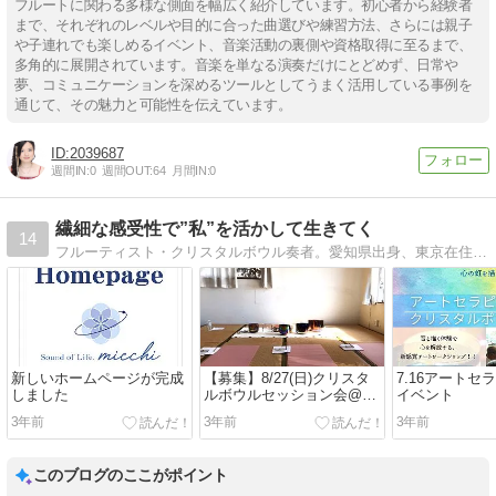
フルートに関わる多様な側面を幅広く紹介しています。初心者から経験者
まで、それぞれのレベルや目的に合った曲選びや練習方法、さらには親子
や子連れでも楽しめるイベント、音楽活動の裏側や資格取得に至るまで、
多角的に展開されています。音楽を単なる演奏だけにとどめず、日常や
夢、コミュニケーションを深めるツールとしてうまく活用している事例を
通じて、その魅力と可能性を伝えています。
2039687
週間IN:
0
週間OUT:
64
月間IN:
0
繊細な感受性で”私”を活かして生きてく
14
フルーティスト・クリスタルボウル奏者。愛知県出身、東京在住。クラシックを基盤にしながら、瞑想音楽、呼吸WSなどを多角的な活動を展開中です。
新しいホームページが完成
【募集】8/27(日)クリスタ
7.16アートセ
しました
ルボウルセッション会@カ
イベント
フェスロー
3年前
3年前
3年前
このブログのここがポイント