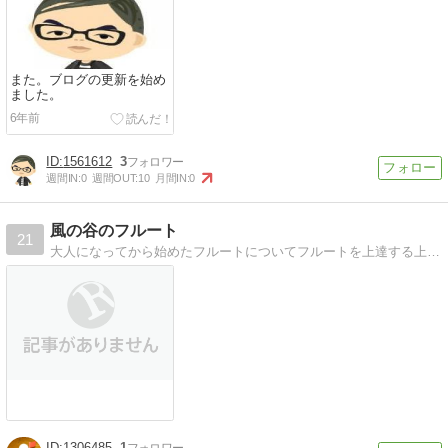
また。ブログの更新を始め
ました。
6年前
1561612
3
週間IN:
0
週間OUT:
10
月間IN:
0
風の谷のフルート
21
大人になってから始めたフルートについてフルートを上達する上で必要なことを素人目線で書いています
1306485
1