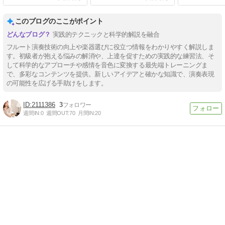
このブログのここがポイント
実践的テクニックと科学的解説を融合
フルート演奏技術の向上や楽器選びに役立つ情報をわかりやすく解説しま
す。初級者が抱える悩みの解消や、上達を促すための実践的な練習法、そ
して科学的なアプローチや感情を音色に変換する最先端トレーニングま
で、多彩なコンテンツを提供。新しいアイデアと確かな知識で、演奏表現
の可能性を広げる手助けをします。
2111386
3
週間IN:
0
週間OUT:
70
月間IN:
20