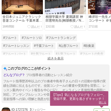
全日本ジュニアクラシック
桐朋学園大学 夏期講習 神
峰岸壮一先生
音楽コンクール 千葉本選
田寛明先生(桐朋教授／N響
コンサート ＠
審査員を務めさせて頂きま
首席)のレッスン同行
ォニー大ホー
16時間前
13日前
27日前
した
#フルート
#フルートソロ
#フルートランキング
#フルートレッスン
#千葉フルート
#山形フルート
#吹奏楽
#フルートパート
#土気フルート
#人気フルート
#フルートの先生
続きを表示
#コンクール審査員
このブログのここがポイント
プロ指導者の活動とレッスン紹介
フルート指導歴20年以上のプロ奏者中島有子さんの日々の活動や指導の実
績を詳細に伝えるものです。全国コンクールの審査や受賞歴を背景に、レ
ッスン案内やイベント報告を中心に記し、オンラインと直接指導の両面に
対応。アンサンブルレッスンや音楽活動に関する情報を交え、楽器演奏や
【Tips】気になるブログをフォロー。

登録不要。更新を逃さずキャッチ！
音楽指導への深い理解と熱意が伝わる内容展開となっています。
閉じる
1727276
3