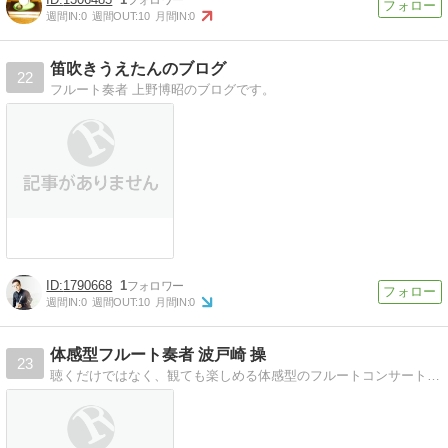
週間IN:
0
週間OUT:
10
月間IN:
0
笛吹きうえたんのブログ
22
フルート奏者 上野博昭のブログです。
1790668
1
週間IN:
0
週間OUT:
10
月間IN:
0
体感型フルート奏者 波戸崎 操
23
聴くだけではなく、観ても楽しめる体感型のフルートコンサートを展開しております。MISAO Flute youtubeもどうぞお楽しみに！