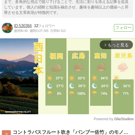
まで、多角的な視点で掘り下げることで、生活に彩りを添える記事を追及
しています。個人の経験と知識を融合させ、趣味を趣味以上の価値へと昇
華させる文章表現が特徴的です。
530384
12
週間IN:
60
週間OUT:
345
月間IN:
310
もっと見る
arrow_forward_ios
Powered by 
GliaStudios
Mute
コントラバスフルート吹き「バンブー佐竹」のモノローグ
3