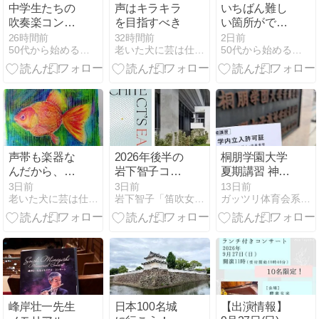
中学生たちの
声はキラキラ
いちばん難し
吹奏楽コンク
を目指すべき
い箇所ができ
ール！精一杯
る速さで練習
26時間前
32時間前
2日前
50代から始めるフルートでアンチエイジング♪音楽で健康に！
老いた犬に芸は仕込めない？
50代から始めるフルートでアンチエイジング♪音楽で健康に！
頑張ったね 〜
しよう 〜町田
町田市 鶴川 フ
市 鶴川 フルー
ルート・ピア
ト・ピアノ教
ノ教室
室
声帯も楽器な
2026年後半の
桐朋学園大学
んだから、フ
岩下智子コン
夏期講習 神田
ルートを思い
サート情報
寛明先生(桐朋
3日前
3日前
13日前
老いた犬に芸は仕込めない？
岩下智子「笛吹女の徒然日記」
ガッツリ体育会系フルート奏者 中島有子のブログ
浮かべて発声
教授／N響首
しよう
席)のレッスン
同行
峰岸壮一先生
日本100名城
【出演情報】