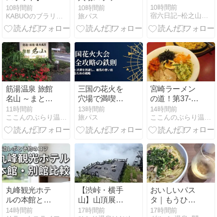
鹿市 入道崎を
と混雑を避け
10時間前
10時間前
10時間前
宿六日記−松之山温泉 和泉屋 ［Official Blog］
KABUOのブラリ放浪記
旅パス
ご紹介！🏖️
て楽しむ完全
攻略ガイド
筋湯温泉 旅館
三国の花火を
宮崎ラーメン
名山 ～まとめ
穴場で満喫！
の道！第37‐61
～
渋滞回避とお
弾 丸源ラーメ
11時間前
13時間前
14時間前
ここんのぶらり温泉紀行ブログ
旅パス
ここんのぶらり温泉紀行ブログ
すすめスポッ
ン 冷麺
ト完全攻略
丸峰観光ホテ
【渋峠・横手
おいしいパス
ルの本館と別
山】山頂展望
タ｜もうひと
館の違いで迷
台「満天ビュ
つ食べたくな
14時間前
17時間前
17時間前