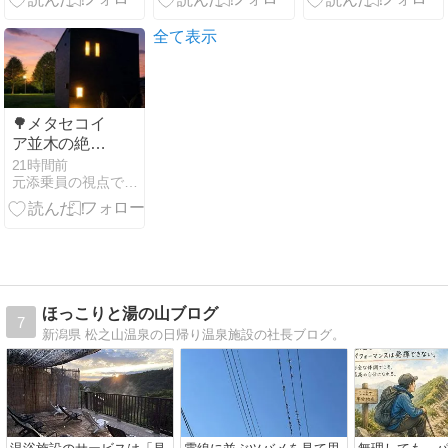
調べてみた
日(土)開催
『つけぎや』
ら…想像以上
全て表示
だった件♨✨
🌳メタセコイ
ア並木の絶景
を独り占め。
21時間前
元添乗員の視点で見た宿情報＆体験記
美食と一棟貸
しで叶える、
大人の贅沢旅
「オーベルジ
ュ晴遊」
ほっこりと湯の山ブログ
7
新潟県 松之山温泉の日帰り温泉施設の社長ブログ。