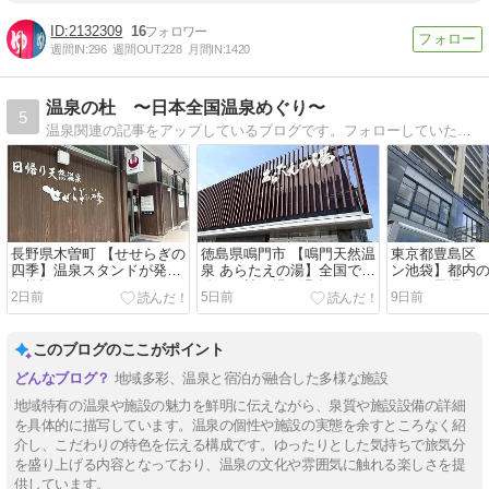
2132309
16
週間IN:
296
週間OUT:
228
月間IN:
1420
温泉の杜 〜日本全国温泉めぐり〜
5
温泉関連の記事をアップしているブログです。フォローしていただければ嬉しいですので、よろしくお願いいたします。
長野県木曽町 【せせらぎの
徳島県鳴門市 【鳴門天然温
東京都豊島区 
四季】温泉スタンドが発祥
泉 あらたえの湯】全国でも
ン池袋】都内
の施設
珍しい競艇場の温泉
テルの黒湯
2日前
5日前
9日前
このブログのここがポイント
地域多彩、温泉と宿泊が融合した多様な施設
地域特有の温泉や施設の魅力を鮮明に伝えながら、泉質や施設設備の詳細
を具体的に描写しています。温泉の個性や施設の実態を余すところなく紹
介し、こだわりの特色を伝える構成です。ゆったりとした気持ちで旅気分
を盛り上げる内容となっており、温泉の文化や雰囲気に触れる楽しさを提
供しています。