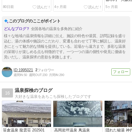
80日前
4ヶ月前
5ヶ月前
このブログのここがポイント
全国各地の温泉を多角的に紹介
様々な地域の温泉情報を詳細に伝え、施設の特色や湯質、訪問記録を盛り
込む。湯の体感や施設のこだわり、変遷も合わせて丁寧に解説し、温泉好
きにとって魅力的な情報を提供している。近場から遠方まで、多彩な温泉
の深堀りが楽しめる点も特徴的です。一つ一つの湯の個性や発見に価値を
見いだし、温泉探求の意欲を刺激します。
1995021
2
週間IN:
50
週間OUT:
230
月間IN:
290
温泉探検のブログ
16
大好きな温泉をあちこち探検したブログです
笹倉温泉 龍雲荘 202501
高岡岩坪温泉 凧温泉
隠れた秘湯 神