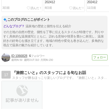
202412
202412
3日前
8日前
11日前
このブログのここがポイント
温泉地の歴史と個性を伝える紹介
その土地の自然や歴史、個性を丁寧に伝えるスタイルが特徴です。判りや
すく具体的な温泉描写とともに、訪れる意味や情景を豊かに表現し、温泉
好きの好奇心を掻き立てます。地域の特色や変化も巻き込んだ、多角的な
視点で温泉の魅力を紹介しています。
1066828
6
週間IN:
50
週間OUT:
310
月間IN:
230
『旅館こいと』のスタッフによる旬なお話
17
スタッフが贈るほっこり楽しいブログです。『旅館こいと』スタッフの日記やお客様に旬な情報をお伝えします。 裏話もあるかも！