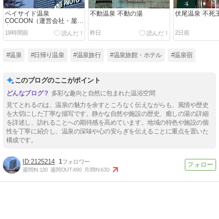
ベイサイド温泉
不動温泉 不動の湯
伏尾温泉 不死
COCOON（運営会社・屋号
変更）
19時間前
昨日
2日前
#温泉
#日帰り温泉
#温泉旅行
#温泉旅館・ホテル
#温泉宿
このブログのここがポイント
多彩な趣向と自然に包まれた温浴空間
見てとれるのは、温泉の魅力を余すところなく伝えながらも、風情や歴史
を大切にした丁寧な描写です。静かな自然や施設の歴史、癒しの湯の詳細
を詳述し、訪れることへの期待感を高めています。地域の特色や施設の個
性を丁寧に紹介し、温泉の深味や心の安らぎを伝えることに重点を置いた
構成です。
2125214
1
週間IN:
130
週間OUT:
490
月間IN:
630