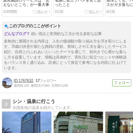
温浴施設のサービスは「見
電線に並ぶツバメを見て思
無理しても、
えないところ」が一番大事
ったこと
スがガタ落ち
21時間前
2日前
6日前
このブログのここがポイント
鋭い視点と実用的な工夫が光る多彩な記事
多角的に展開される内容は、人生の価値観や取り組み方を浮き彫りにしま
す。70歳の決意や新たな挑戦の意欲、美味しさや工夫を凝らしたサービス
紹介、自然とのふれあいといったテーマを通じて、前向きで心豊かな暮ら
し方を提案しています。情報は具体的で、実生活に役立つヒントや体験談
をバランス良く盛り込み、読者にとって身近で参考になる内容に仕上げて
います。
1767632
17
週間IN:
130
週間OUT:
680
月間IN:
1290
シン・温泉に行こう
8
全国各地の温泉を紹介しています。