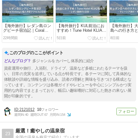
【海外旅行】レダン島ロン
【海外旅行】KUL前泊にお
【海外旅行】大
グビーチ宿泊記｜Coral
すすめ！Tune Hotel KLIA2
島への行き方と
Redangと個人手配アクセス
宿泊記｜レダン島旅行1日
ルコース｜マ
22時間前
5日前
8日前
(2日目)
目
行・事前準備
このブログのここがポイント
多ジャンルをカバーし体系的に紹介
資産運用や旅行、入浴剤、ドライブ、温泉など多岐にわたるテーマを扱
い、日常の充実を追求している点が特長です。各テーマに関して具体的な
体験談や詳細な情報を盛り込み、読者の理解と興味を引きつける構成とな
っています。コンテンツは各種ガイドやレビューを中心にシンプルかつ実
用的な内容でまとまっており、幅広い趣味嗜好に対応した飽きの来ない展
開が印象的です。
2121012
10
週間IN:
40
週間OUT:
67
月間IN:
154
厳選！癒やしの温泉宿
23
全国の温泉を格安で紹介しています。