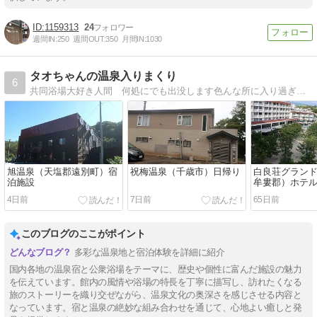
1159313
24
週間IN:
250
週間OUT:
350
月間IN:
1030
タオちゃんの温泉入りまくり
6
共同浴場大好き人間 何処にでも出没します色んな所に入り過ぎて、どこがどこやら分からなくなってしまいそうです
旭温泉（天塩郡遠別町）宿
祝梅温泉（千歳市）日帰り
白良荘グラン
泊施設
牟婁郡）ホテ
呂と食事
4日前
7日前
65日前
このブログのここがポイント
多彩な温泉地と宿泊体験を詳細に紹介
国内各地の温泉宿と公衆浴場をテーマに、歴史や個性に富んだ施設の魅力
を伝えています。館内の風情や浴場の特長を丁寧に描写し、訪れたくなる
旅のストーリーを織り交ぜながら、温泉文化の奥深さを感じさせる内容と
なっています。宿と温泉の絶妙な組み合わせを通じて、心地よい癒しと発