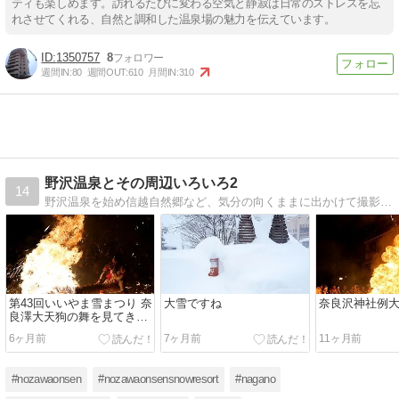
ティも楽しめます。訪れるたびに変わる空気と静寂は日常のストレスを忘
れさせてくれる、自然と調和した温泉場の魅力を伝えています。
1350757
8
週間IN:
80
週間OUT:
610
月間IN:
310
野沢温泉とその周辺いろいろ2
14
野沢温泉を始め信越自然郷など、気分の向くままに出かけて撮影した写真を掲載^^ 旧blog url:https://nozawalove.exblog.jp/
第43回いいやま雪まつり 奈
大雪ですね
奈良沢神社例
良澤大天狗の舞を見てきま
した
6ヶ月前
7ヶ月前
11ヶ月前
#nozawaonsen
#nozawaonsensnowresort
#nagano