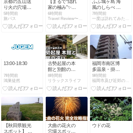
京都の五山送
【まるで“隠れ
ふふ城ヶ島 海
り火の穴場徹
家の極み”✨】
風のしらべ 〜
底ガイド！混
テレビ紹介で
夕食篇〜
5時間前
6時間前
7時間前
旅パス
Travel Review〜ツーリング・旅行記・旅情報〜
一度は訪れてみたい憧れの湯宿に行くぞ
雑回避の極意
話題！欅の宿
縁(滋賀県甲賀
市) を調べて
みたら…静か
すぎる癒し空
間だった件
13:00-18:30
古勢起屋の本
福岡市南区博
館と別館の違
多温泉・掛け
いは？最新オ
流し天然の湯
7時間前
8時間前
9時間前
鴻巣徒然
リラックスライフ
福岡市及び近郊の温泉情報
ールインクル
「富士の苑」
ーシブか伝統
の木造宿か徹
底比較
【秋田県観光
大曲の花火の
ウドの花
スポット】 男
穴場スポット