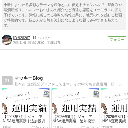
十勝にまつわる多彩なテーマを映像と共に伝えるチャンネルで、昼飲みや
居酒屋巡り、ヘルシーおつまみの紹介など身近な話題をユーモラスに掘り
下げています。気軽に楽しめる趣味の情報と共に、地元の旬を感じる動画
が特徴的です。観る人が自然と笑顔になるような親しみやすさも魅力で
す。
928267
14
週間IN:
41
週間OUT:
90
月間IN:
178
マッキーBlog
21
基本的には雑記ブログをしてます。その中でも資産運用、筋トレ、ランニング、おすすめの物や場所を紹介しています。
【2026年7月】ジュニア
【2026年6月】ジュニア
【2026年5月
NISA運用実績｜追加投資な
NISA運用実績｜追加投資な
NISA運用実
しで放置した結果を38歳医
しで放置した結果を38歳医
しで放置した結
8日前
41日前
72日前