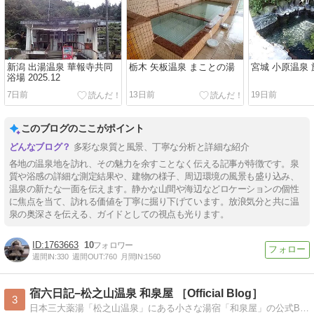
新潟 出湯温泉 華報寺共同
栃木 矢板温泉 まことの湯
宮城 小原温泉
浴場 2025.12
7日前
13日前
19日前
このブログのここがポイント
多彩な泉質と風景、丁寧な分析と詳細な紹介
各地の温泉地を訪れ、その魅力を余すことなく伝える記事が特徴です。泉
質や浴感の詳細な測定結果や、建物の様子、周辺環境の風景も盛り込み、
温泉の新たな一面を伝えます。静かな山間や海辺などロケーションの個性
に焦点を当て、訪れる価値を丁寧に掘り下げています。放浪気分と共に温
泉の奥深さを伝える、ガイドとしての視点も光ります。
1763663
10
週間IN:
330
週間OUT:
760
月間IN:
1560
宿六日記−松之山温泉 和泉屋 ［Official Blog］
3
日本三大薬湯「松之山温泉」にある小さな湯宿「和泉屋」の公式Blogです。