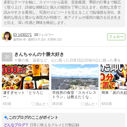
多彩なテーマを軸に、スイーツから温泉、音楽鑑賞、季節の行事まで幅広
く取り上げ、詳細な体験記と個人の感想を丁寧に伝えます。自然な文章で
読みやすさを重視し、写真やエピソードを交えることで臨場感を演出。多
角的な視点と豊かな表現力が特徴で、各アイテムや場所の魅力を活き生き
と伝え、深い共感と興味を喚起します。
1430271
10
週間IN:
45
週間OUT:
216
月間IN:
210
きんちゃんの十勝大好き
20
十勝の食、温泉など、心に残った日常日記日頃の心に残った事を雄大な十勝からお送りします
凄すぎセット「とりろじ
市役所の食堂「スカイレス
簡単「炭の火
ー」
トラン」は教えたくな
い・・・
4日前
35日前
63日前
このブログのここがポイント
日常に映えるグルメと行動記録