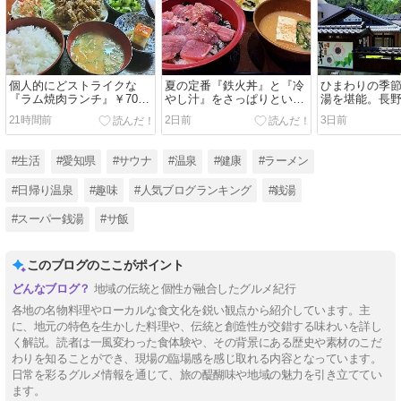
個人的にどストライクな
夏の定番『鉄火丼』と『冷
ひまわりの季
『ラム焼肉ランチ』￥700
やし汁』をさっぱりといた
湯を堪能。長
円。飯田市『つけぎや』
だく。飯田市『すき家 153
『信州平谷温泉
21時間前
2日前
3日前
号飯田IC店』
湯』
#生活
#愛知県
#サウナ
#温泉
#健康
#ラーメン
#日帰り温泉
#趣味
#人気ブログランキング
#銭湯
#スーパー銭湯
#サ飯
このブログのここがポイント
地域の伝統と個性が融合したグルメ紀行
各地の名物料理やローカルな食文化を鋭い観点から紹介しています。主
に、地元の特色を生かした料理や、伝統と創造性が交錯する味わいを詳し
く解説。読者は一風変わった食体験や、その背景にある歴史や素材のこだ
わりを知ることができ、現場の臨場感を感じ取れる内容となっています。
日常を彩るグルメ情報を通じて、旅の醍醐味や地域の魅力を引き立ててい
ます。