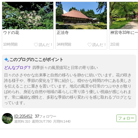
ウドの花
正法寺
神宮寺33年に
10時間前
34時間前
2日前
このブログのここがポイント
四季折々の風景描写と日常の寄り添い
日々のささやかな出来事と自然の移ろいを静かに紡いでいます。花の咲き
誇る様子や、季節の変化を丁寧に紹介し、穏やかな時間の中にある美しさ
を伝えることに重きを置いています。地元の風景や日常のつぶやきが散り
ばめられ、身近な自然や地域の暮らしに寄り添う優しい視線が感じられま
す。常に繊細な感性と、多彩な季節の移り変わりを感じ取れるブログとな
っています。
205452
37
週間IN:
310
週間OUT:
780
月間IN:
1440