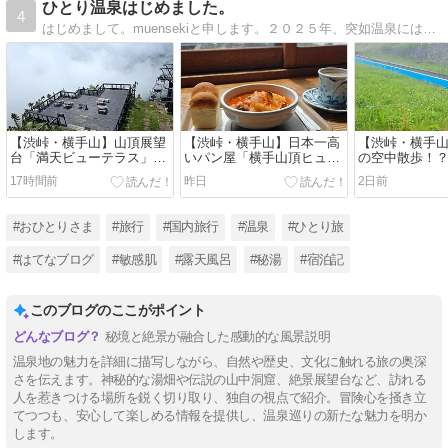
ひとり温泉はじめました。
4
はじめまして。muensekiと申します。２０２５年、突如温泉にはまる。温泉へ行くには１人旅が気楽で好きです。秘湯へ行った思い出と道中のあれこれ。温泉と１人旅へ行きたくなる道しるべに。
【渋峠・横手山】山頂展望
【渋峠・横手山】日本一高
​【渋峠・横手
台「満天ビューテラス」か
いパン屋「横手山頂ヒュッ
の空中散歩！
らの景色は…！？お花のプ
テ」で絶品ボルシチラン
スカイレータ
17時間前
昨日
2日前
ーさんと雲上に浮かぶテラ
チ！標高2,307mの雲上レス
いリフトで雨
ス｜万座温泉ひとり旅㉟
トラン｜万座温泉ひとり旅
座温泉ひとり
㉞
#おひとりさま
#旅行
#国内旅行
#温泉
#ひとり旅
#はてなブログ
#敏感肌
#露天風呂
#秘湯
#宿泊記
このブログのここがポイント
秘境と絶景が融合した感動的な風景説明
温泉地の魅力を詳細に描写しながら、自然や歴史、文化に触れる旅の奥深
さを伝えます。神秘的な湯畑や伝説の山中洞窟、絶景展望台など、訪れる
人を惹きつける場所を鋭く切り取り、独自の視点で紹介。冒険心を掻き立
てつつも、安心して楽しめる情報を提供し、温泉巡りの新たな魅力を明か
します。