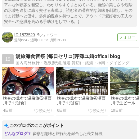
アルな体験談を精査し、わかりやすくまとめている。自然の美しさや危険
の示唆を適切に織り交ぜる表現は、読む者の潜在的な興味を刺激し、その
まま行動へと促す。多角的視点を持つことで、アウトドア愛好者の工夫や
安全への意識を高める手助けをしている。}
1873529
9
週間IN:
45
週間OUT:
87
月間IN:
213
湯旅海食音祭 [毎日セリコ]芹澤ユ綺offical blog
19
国内海外旅行・温泉(野湯,混浴,貸切)・銭湯・神輿・ダイビング・食の事など。温泉ソムリエ。雅楽演奏。
晩春の栃木で温泉旅⑤湯西
晩春の栃木で温泉旅④湯西
晩春の栃木で
川で１泊[食]
川で１泊[宿]
川で生ビール
4日前
6日前
10日前
このブログのここがポイント
多彩な趣味と旅行記を融合した長文解説