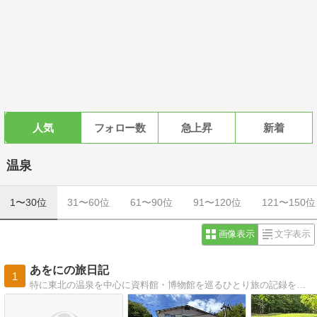
人気
フォロー数
急上昇
新着
温泉
1〜30位
31〜60位
61〜90位
91〜120位
121〜150位
画像表示
文字表示
あをにの旅日記
1
特に東北の温泉を中心に資料館・博物館を巡るひとり旅の記録を気ままに記します