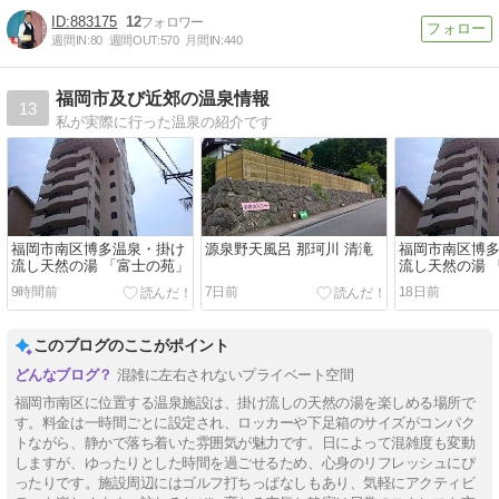
883175
12
週間IN:
80
週間OUT:
570
月間IN:
440
福岡市及び近郊の温泉情報
13
私が実際に行った温泉の紹介です
福岡市南区博多温泉・掛け
源泉野天風呂 那珂川 清滝
福岡市南区博
流し天然の湯 「富士の苑」
流し天然の湯 
9時間前
7日前
18日前
このブログのここがポイント
混雑に左右されないプライベート空間
福岡市南区に位置する温泉施設は、掛け流しの天然の湯を楽しめる場所で
す。料金は一時間ごとに設定され、ロッカーや下足箱のサイズがコンパク
トながら、静かで落ち着いた雰囲気が魅力です。日によって混雑度も変動
しますが、ゆったりとした時間を過ごせるため、心身のリフレッシュにぴ
ったりです。施設周辺にはゴルフ打ちっぱなしもあり、気軽にアクティビ