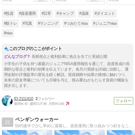
療職が公開
療職が公開
療職が公開
#投資
#資産運用
#日常
#キャンプ
#温泉
#ダイエット
#筋トレ
#写真
#ランニング
#つみたてnisa
#ジュニアnisa
#nisa
このブログのここがポイント
長期視点と複利効果に焦点を当てた実績公開
小学生の子供を持つ家庭のジュニアNISA運用報告を通じて、資産形成の長
期的な視点と複利の効果を伝えています。各月の実績を詳細に比較し、運
用金額や評価益率の変化を鋭く解説。投資銘柄や結果の推移に触れつつ、
未来の資金準備についても示唆を与え、積み重ねがもたらす資産の螺旋を
描き出します。
2111410
2
週間IN:
40
週間OUT:
86
月間IN:
168
ペンギンウォーカー
22
50代後半で少し早めに退職し、資産運用に取り組みつつ好きなことに使える時間を楽しんでいます。退職生活や資産運用、旅行（車中泊を含む）についてのブログです。