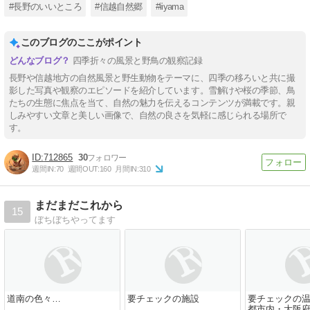
#長野のいいところ
#信越自然郷
#iiyama
このブログのここがポイント
四季折々の風景と野鳥の観察記録
長野や信越地方の自然風景と野生動物をテーマに、四季の移ろいと共に撮
影した写真や観察のエピソードを紹介しています。雪解けや桜の季節、鳥
たちの生態に焦点を当て、自然の魅力を伝えるコンテンツが満載です。親
しみやすい文章と美しい画像で、自然の良さを気軽に感じられる場所で
す。
712865
30
週間IN:
70
週間OUT:
160
月間IN:
310
まだまだこれから
15
ぼちぼちやってます
道南の色々…
要チェックの施設
要チェックの温
都市内・大阪