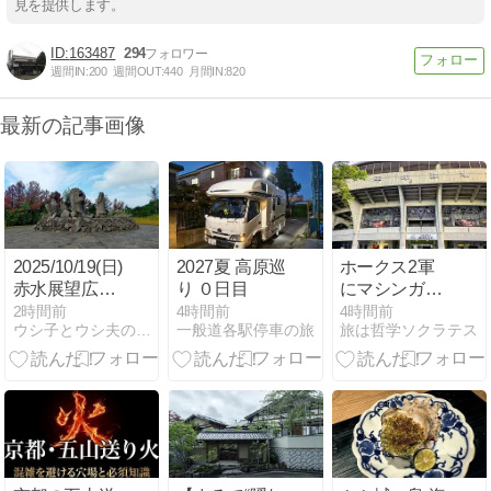
見を提供します。
163487
294
週間IN:
200
週間OUT:
440
月間IN:
820
最新の記事画像
2025/10/19(日)
2027夏 高原巡
ホークス2軍
赤水展望広
り ０日目
にマシンガン
場・叫びの肖
打線が大炸裂
2時間前
4時間前
4時間前
ウシ子とウシ夫の牛歩旅
一般道各駅停車の旅
旅は哲学ソクラテス
像 鹿児島県