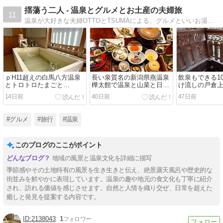
揺蕩う二人 - 温泉とグルメとお土産の夫婦旅
11
温泉が大好きな夫婦OTTOとTSUMAによる、グルメといいお湯に揺蕩う二人旅の記録サイトです。地域の温泉や食文化など、地方の魅力や伝統に触れる旅をしています。温泉と、旅先で食べたものと、買ったお土産も記録しています。
ｐH11超えの白馬八方温泉
長い泉質名の新潟県燕温泉
飲泉もできる1
とトロトロたまごと…
樺太館で温泉と山菜と日本
け流しの戸倉上
酒を大満喫！
山田ホテル
14日前
40日前
47日前
#グルメ
#旅行
#温泉
このブログのここがポイント
地域の風景と温泉文化を詳細に描写
季節感やその土地特有の風景を生き生きと伝え、絶景露天風呂や歴史的な
街並みを鮮やかに表現しています。温泉の趣や地元の食文化も丁寧に紹介
され、訪れる価値を感じさせます。自然と人情を織り交ぜ、日常を超えた
癒しと発見を提案する内容です。
2138043
1