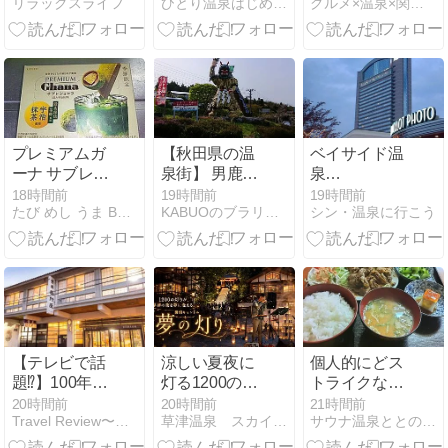
リラックスライフ
ひとり温泉はじめました。
グルメ×温泉×関東近郊＝放浪ジャーニー
う方必見！実
ーテラス」か
った柚子胡椒
体験から分か
らの景色
バターのパス
ったメリット
は…！？お花
タ
と予約のコツ
のプーさんと
雲上に浮かぶ
テラス｜万座
温泉ひとり旅
㉟
プレミアムガ
【秋田県の温
ベイサイド温
ーナ サブレシ
泉街】 男鹿市
泉
ョコラ 深み宇
男鹿温泉郷の
COCOON（運
18時間前
19時間前
19時間前
たび めし うま BLOG
KABUOのブラリ放浪記
シン・温泉に行こう
治抹茶＠ロッ
歴史をご紹
営会社・屋号
テ
介！♨
変更）
【テレビで話
涼しい夏夜に
個人的にどス
題⁉】100年の
灯る1200の光
トライクな
名湯に癒され
――湯畑キャ
『ラム焼肉ラ
20時間前
20時間前
21時間前
Travel Review〜ツーリング・旅行記・旅情報〜
草津温泉 スカイランドブログ
サウナ温泉ととのいチャンネル
る山の宿「磐
ンドル「夢の
ンチ』￥700
梯西村屋」を
灯り」8月22
円。飯田市