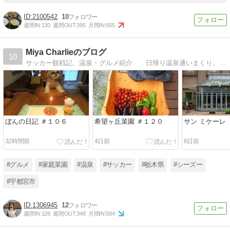
2100542
10
週間IN:
130
週間OUT:
395
月間IN:
505
Miya Charlieのブログ
10
サッカー観戦記、温泉・グルメ紹介 日帰り温泉通いまくり。 いい温泉に入らないと死んでしまう！
ぼんの日記 ＃１０６
希望ヶ丘菜園 ＃１２０
サン ミケーレ 
32時間前
4日前
6日前
#グルメ
#家庭菜園
#温泉
#サッカー
#栃木県
#シーズー
#宇都宮市
1306945
12
週間IN:
128
週間OUT:
348
月間IN:
584