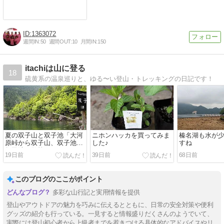
1363072
週間IN:
50
週間OUT:
10
月間IN:
150
itachiは山に登る
18
硫黄系の温泉巡りと、ゆる〜い登山・トレッキングの日記です！
夏の双子山と双子池「大河
ニホンハッカを買ってみま
榛名湖も水が
原峠から双子山、双子池、
した♪
すね
亀甲池を散策♪」
19日前
39日前
68日前
このブログのここがポイント
多彩な山行記と実用情報を提供
登山やアウトドアの魅力を巧みに伝えるとともに、日常の安全対策や便利
グッズの紹介も行っている。一見すると情報盛りだくさんのようでいて、
実際には登山初心者から上級者までを惹きつける具体的なアドバイスやリ