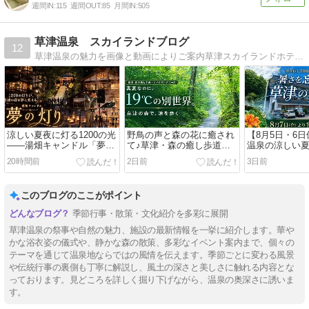
週間IN:
115
週間OUT:
85
月間IN:
505
草津温泉 スカイランドブログ
12
草津温泉の魅力を画像と動画によりご案内草津スカイランドホテル フロントスタッフが運営してます。
涼しい夏夜に灯る1200の光
野鳥の声と森の花に癒され
【8月5日・6
――湯畑キャンドル「夢の
て♪草津・森の癒し歩道を
温泉の涼しい
灯り」8月22日(土)開催
散策
ご案内
20時間前
2日前
3日前
このブログのここがポイント
季節行事・散策・文化紹介を多彩に展開
草津温泉の祭事や自然の魅力、施設の最新情報を一挙に紹介します。華や
かな浴衣姿の儀式や、静かな森の散策、多彩なイベント案内まで、個々の
テーマを通じて温泉地ならではの風情を伝えます。季節ごとに変わる風景
や伝統行事の裏側も丁寧に解説し、風土の深さと美しさに触れる内容とな
っております。見どころを詳しく掘り下げながら、温泉の奥深さに誘いま
す。