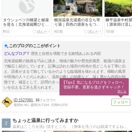
タウシュベツ川橋梁と秘湯
幌加温泉元湯鹿の谷立ち寄
糠平温泉中村
を巡る｜北海道縦断ひとり
り湯｜四色の源泉をもつ秘
｜源泉掛け流
旅【五日目】
境の中の秘湯中の秘湯
ダンさの両立
昨日
4日前
7日前
このブログのここがポイント
歴史と自然を堪能できる旅情あふれる内容
北海道縦断の旅路を巧みに描き、地域の魅力や歴史的風景、秘湯の温泉ま
で幅広く紹介しています。記事は訪れた場所の特色や見どころを丁寧に伝
え、読者がまるで旅しているかのような臨場感を味わえます。移動の風景
や現地の人々とのふれあい、温泉の癒しの効果など、深く豊かな内容が特
徴です。補足として、訪問のきっかけや思い出も交えて、旅の情緒と味わ
【Tips】気になるブログをフォロー。

登録不要。更新を逃さずキャッチ！
いを伝える工夫も見られます。
閉じる
1527091
16
週間IN:
441
週間OUT:
594
月間IN:
2070
ちょっと温泉に行ってみますか
2
温泉はこころを洗い流すところ （身体を洗うのは銭湯ですよね。）こころを穏やかにするために巡った全国各地の温泉、町並み、風景を紹介します。