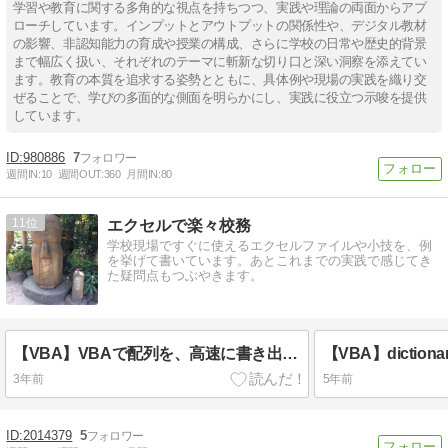
学習や教育に関する多角的な視点を持ちつつ、実践や理論の両面からアプ
ローチしています。インプットとアウトプットの関係性や、デジタル教材
の影響、非認知能力の育成や授業の構成、さらに学校の日常や歴史的背景
まで幅広く扱い、それぞれのテーマに斬新な切り口と深い洞察を添えてい
ます。教育の本質を追求する姿勢とともに、具体例や現場の実践を織り交
ぜることで、学びの多面的な側面を明らかにし、実践に役立つ示唆を提供
しています。
980886
7
週間IN:
10
週間OUT:
360
月間IN:
80
11
エクセルで楽々校務
学校現場ですぐに使えるエクセルファイルや小技を、例
を挙げて書いています。あとこれまでの実践で感じてき
た疑問点もつぶやきます。
【VBA】VBAで配列を、高速に書き出す方法
3年前
5年前
2014379
5