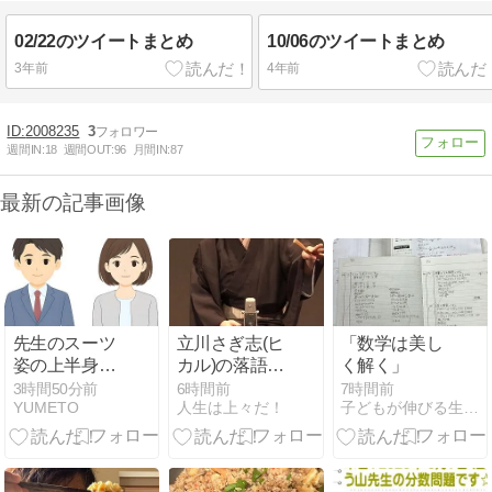
02/22のツイートまとめ
10/06のツイートまとめ
3年前
4年前
2008235
3
週間IN:
18
週間OUT:
96
月間IN:
87
最新の記事画像
先生のスーツ
立川さぎ志(ヒ
「数学は美し
姿の上半身・
カル)の落語
く解く」
ポーズのイラ
全部聞いちゃ
3時間50分前
6時間前
7時間前
YUMETO
人生は上々だ！
子どもが伸びる生活と勉強
スト無料素材
ったよね
集！小学校の
お便りや学級
通信で使える