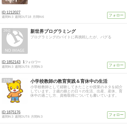
1212027
週間IN:
3
週間OUT:
18
月間IN:
6
26
新世界プログラミング
プログラミングのバイトに再挑戦したが、バグる
1852143
1
週間IN:
3
週間OUT:
6
月間IN:
3
27
小学校教師の教育実践＆育休中の生活
小学校教師として経験してきたことや授業のネタを紹介
しています。２歳の娘との日々の生活、出産、産休、育
休中の過ごし方、資格取得についても書いています。
1875176
週間IN:
3
週間OUT:
6
月間IN:
3