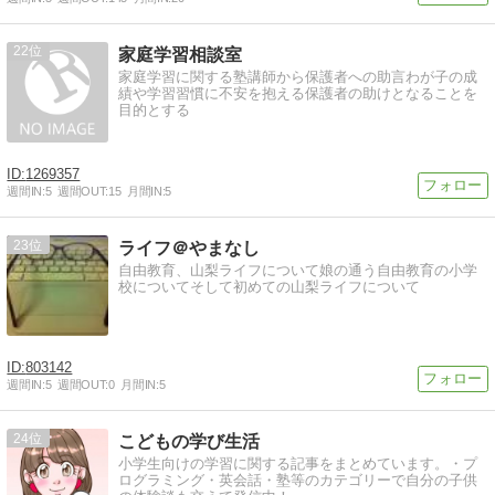
22
家庭学習相談室
家庭学習に関する塾講師から保護者への助言わが子の成
績や学習習慣に不安を抱える保護者の助けとなることを
目的とする
1269357
週間IN:
5
週間OUT:
15
月間IN:
5
23
ライフ＠やまなし
自由教育、山梨ライフについて娘の通う自由教育の小学
校についてそして初めての山梨ライフについて
803142
週間IN:
5
週間OUT:
0
月間IN:
5
24
こどもの学び生活
小学生向けの学習に関する記事をまとめています。・プ
ログラミング・英会話・塾等のカテゴリーで自分の子供