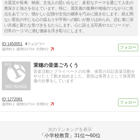
大震災や長寿、映画、文化人の思い出など、多彩なテーマを通じて人生の
奥深さと強さを伝えています。特に、震災後の復興や地域のつながりに焦
点をあてつつ、懐かしい記憶や文化の継承を巧みに描き出します。絶え間
ない変化の中にも心の温もりや平和への願いが散りばめられ、読む者に深
い共感と新たな気づきをもたらします。心に訴える写真やエピソードが、
日常の一コマに潜む価値を浮き彫りにします。
1450051
4
週間IN:
2
週間OUT:
54
月間IN:
2
30
茉穂の音楽ごろくう
音楽活動とプライベートの仕事、保育の日記音楽活動を
やりたくて動き始めました。普段は保育士として保育関
連の仕事をしています
1272081
週間IN:
2
週間OUT:
14
月間IN:
2
次のランキングを表示
「小学校教育」
31位〜60位