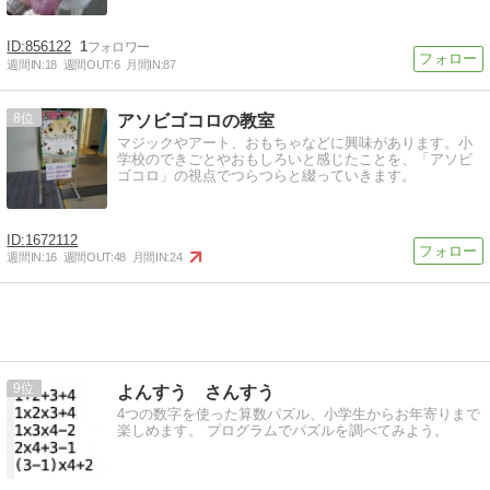
856122
1
週間IN:
18
週間OUT:
6
月間IN:
87
8
アソビゴコロの教室
マジックやアート、おもちゃなどに興味があります。小
学校のできごとやおもしろいと感じたことを、「アソビ
ゴコロ」の視点でつらつらと綴っていきます。
1672112
週間IN:
16
週間OUT:
48
月間IN:
24
9
よんすう さんすう
4つの数字を使った算数パズル、小学生からお年寄りまで
楽しめます。 プログラムでパズルを調べてみよう。