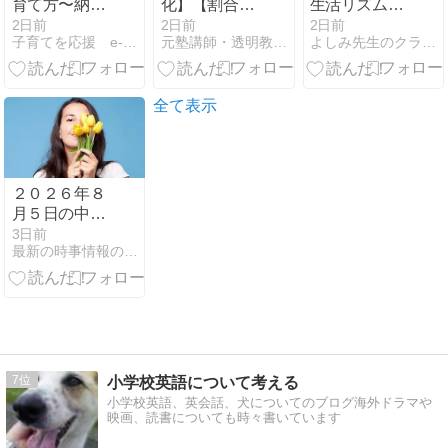
育て方〜納得
化】【割合】
生活リズムを
するまで諦め
【速さ】でフ
少しずつ学校
2日前
2日前
2日前
子育てを応援 e-子育て.comのブログ
元塾講師・透明教育ママ見参!
よしみ先生のクラスルーム
ない
リーズする子
モードへ
を救う！小5
の難所をすり
抜ける方法
全て表示
２０２６年８
月５日の中
国、三峡ダム
3日前
最新の時事情報のブログ
の長江流域の
洪水の状況。
7
小学校英語について考える
小学校英語、英会話、犬についてのブログ海外ドラマや
映画、読書についても時々書いています