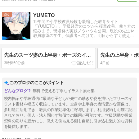
3
YUMETO
19年間の小学校教員経験を凝縮した教育サイト
「YUMETO」。学級経営のコツから授業改善、働き方の
悩みまで、現場発の実践ノウハウを公開。現役の先生や
教員志望の学生、保護者へ向けて、明日からすぐ使える
役立つ知恵をお届けします。
先生のスーツ姿の上半身・ポーズのイラスト無料素材集！小学校のお便りや学級通信で使えるフリー画像
3時間50分前
4日前
このブログのここがポイント
無料で使える丁寧なイラスト素材集
校内掲示や学級通信に最適な子どもや先生の動きや姿を描いたフリーのイ
ラスト素材を幅広く収録しています。全身や上半身の表情豊かな画像は、
多用途に活用でき、教員の作業効率化に寄与します。利用規約も明確に記
されており、個人・法人問わず無償での採用が可能です。学級活動や授業
資料の彩りを豊かにし、教える側も見る側も自然に引き込む魅力的な資料
を提供します。