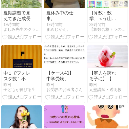
夏期講習で見
夏休み中の仕
［算数・数
えてきた成長
事。
学］＜う山先
生からの挑戦
19時間前
19時間前
29時間前
よしみ先生のクラスルーム
まめじかん。
【算数合格トラの巻】アメブロ
状＞［２０２
６年図形問
題・その１
８］【う山先
生】
中１でフォレ
【ケース41】
【努力を誇れ
スタ数１不等
中学受験、基
る子に】【周
式を解く/夏期
本校から中堅
りに合わせる
昨日
昨日
昨日
子どもが伸びる生活と勉強
お受験のお医者さん
元塾講師・透明教育ママ見参!
講習
校受験層はど
のがラク】と
う変わった
いうぬるま湯
か。【マシュ
を脱ぎ捨て、
マロ】
トップを目指
す覚悟の育て
方