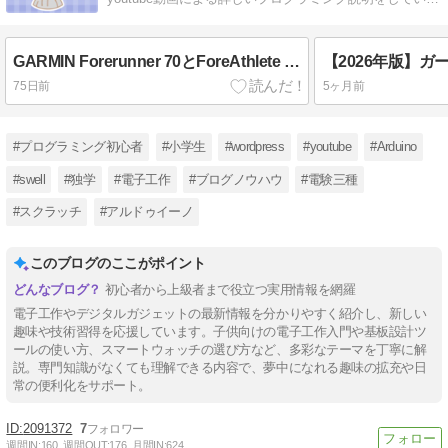
す。
GARMIN Forerunner 70とForeAthlete 55を徹底比較！初心者ランナーはどっちを選ぶべき？
75日前
5ヶ月前
#プログラミング初心者
#小学生
#wordpress
#youtube
#Arduino
#swell
#独学
#電子工作
#ブログノウハウ
#電験三種
#スクラッチ
#アルドゥイーノ
このブログのここがポイント
初心者から上級者まで役立つ実用情報を網羅
電子工作やデジタルガジェットの最新情報を分かりやすく紹介し、新しい
趣味や技術習得を応援しています。子供向けの電子工作入門や基板設計ツ
ールの使い方、スマートウォッチの選び方など、多彩なテーマを丁寧に解
説。専門知識がなくても理解できる内容で、夢中になれる趣味の拡充や日
常の便利化をサポート。
2091372
7
週間IN:
160
週間OUT:
176
月間IN:
624