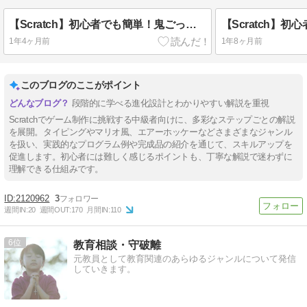
【Scratch】初心者でも簡単！鬼ごっこゲームを作ろう
1年4ヶ月前
1年8ヶ月前
このブログのここがポイント
段階的に学べる進化設計とわかりやすい解説を重視
Scratchでゲーム制作に挑戦する中級者向けに、多彩なステップごとの解説
を展開。タイピングやマリオ風、エアーホッケーなどさまざまなジャンル
を扱い、実践的なプログラム例や完成品の紹介を通じて、スキルアップを
促進します。初心者には難しく感じるポイントも、丁寧な解説で迷わずに
理解できる仕組みです。
2120962
3
週間IN:
20
週間OUT:
170
月間IN:
110
6
教育相談・守破離
元教員として教育関連のあらゆるジャンルについて発信
していきます。