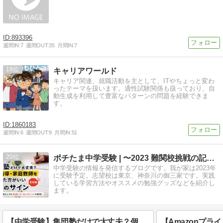
893396
週間IN:
7
週間OUT:
35
月間IN:
7
19
キャリアワールド
キャリア関連、就職活動を主として、ITやちょっと変わ
ったテーマを扱います。適性試験関係も扱っており、自
動生成を利用して豊富なパターンの問題を経験できま
す。
1860183
週間IN:
6
週間OUT:
9
月間IN:
51
20
ポチたま中学受験 | 〜2023 難関校挑戦の記録〜
中学受験の情報を発信するブログです。我が家は2023年
に受験予定。志望校は東京、神奈川の御三家です。実践
している学習方法やオススメの勉強グッズなどを紹介し
ます。
【中学受験】集団塾だけで大丈夫？個別指導・家庭教師を併用した方がいい7つのサイン【実体験】