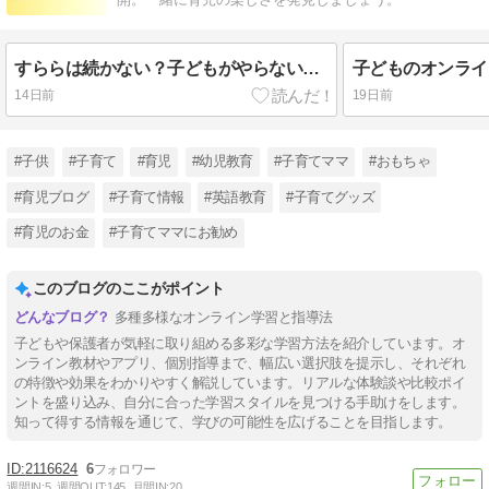
すららは続かない？子どもがやらない原因と無理なく続けるための対策
14日前
19日前
#子供
#子育て
#育児
#幼児教育
#子育てママ
#おもちゃ
#育児ブログ
#子育て情報
#英語教育
#子育てグッズ
#育児のお金
#子育てママにお勧め
このブログのここがポイント
多種多様なオンライン学習と指導法
子どもや保護者が気軽に取り組める多彩な学習方法を紹介しています。オ
ンライン教材やアプリ、個別指導まで、幅広い選択肢を提示し、それぞれ
の特徴や効果をわかりやすく解説しています。リアルな体験談や比較ポイ
ントを盛り込み、自分に合った学習スタイルを見つける手助けをします。
知って得する情報を通じて、学びの可能性を広げることを目指します。
2116624
6
週間IN:
5
週間OUT:
145
月間IN:
20