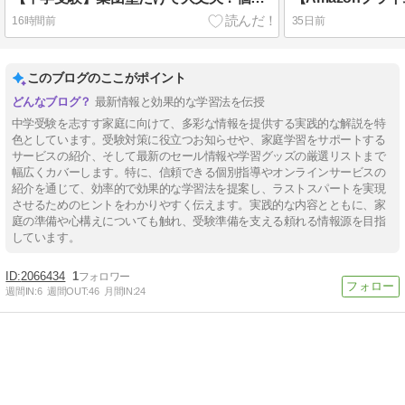
16時間前
35日前
このブログのここがポイント
最新情報と効果的な学習法を伝授
中学受験を志すす家庭に向けて、多彩な情報を提供する実践的な解説を特
色としています。受験対策に役立つお知らせや、家庭学習をサポートする
サービスの紹介、そして最新のセール情報や学習グッズの厳選リストまで
幅広くカバーします。特に、信頼できる個別指導やオンラインサービスの
紹介を通じて、効率的で効果的な学習法を提案し、ラストスパートを実現
させるためのヒントをわかりやすく伝えます。実践的な内容とともに、家
庭の準備や心構えについても触れ、受験準備を支える頼れる情報源を目指
しています。
2066434
1
週間IN:
6
週間OUT:
46
月間IN:
24