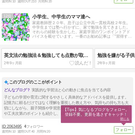
週間IN:
10
週間OUT:
210
月間IN:
20
12
小学生、中学生のママ達へ
家庭教師歴２０年。息子は公立中高一貫校高校２年生。
中学生までは塾へ行かずに、家で勉強を見てきました。
それらの経験を生かした、家庭学習のワンポイントアド
バイスを載せています。一番のお勧め記事は「"習得する
のが遅い"のは、悪い事！？」です。
英文法の勉強法＆勉強しても点数が取れない理由
2年9ヶ月前
2年9ヶ月前
このブログのここがポイント
実践的な学習法と心の動きに焦点を当てる内容
子どもの学習や育児に関するやさしく具体的なアドバイスを提供します。
記憶力に頼るだけではなく理解を重視した教え方や、気持ちの持ち方も大
切にしながら、親子関係や学習意欲を高める方法を伝えています。成功例
【Tips】気になるブログをフォロー。

や工夫次第のポイントも紹介し、日常に活かせるヒントが満載です。
登録不要。更新を逃さずキャッチ！
閉じる
2063495
4
週間IN:
10
週間OUT:
40
月間IN:
20