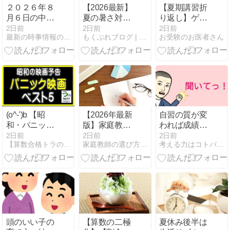
２０２６年８
【2026最新】
【夏期講習折
月６日の中
夏の暑さ対
り返し】ゲー
国、三峡ダム
策・お出かけ
ム依存症にご
2日前
2日前
2日前
最新の時事情報のブログ
もくぶれブログ | 地方の小学校教員〜２児の父〜
お受験のお医者さん
の長江流域の
必需品7選！
注意を
洪水の状況。
30代パパのリ
アル愛用品
(o^-')b 【昭
【2026年最新
自習の質が変
和・パニック
版】家庭教師
われば成績は
映画】（映画
ファーストの
上がる。
2日前
2日前
2日前
【算数合格トラの巻】アメブロ
家庭教師の選び方完全ガイド
考える力はコトバから。東大卒の個人塾長の日記。
予告）【ベス
料金体系を徹
ト５】
底解説！学年
別コース料
金・実例シミ
ュレーション
付き
頭のいい子の
【算数の二極
夏休み後半は