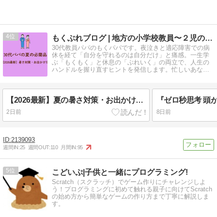
4
もくぶれブログ | 地方の小学校教員〜２児の父〜
30代教員パパのもくパパです。夜泣きと適応障害での病
休を経て「自分を守れるのは自分だけ」と痛感。一生学
ぶ「もくもく」と休息の「ぶれいく」の両立で、人生の
ハンドルを握り直すヒントを発信します。忙しいあなた
の心が軽くなる休憩所です
【2026最新】夏の暑さ対策・お出かけ必需品7選！30代パパのリアル愛用品
2日前
8日前
2139093
週間IN:
25
週間OUT:
110
月間IN:
95
5
こどいぷ|子供と一緒にプログラミング!
Scratch（スクラッチ）でゲーム作りにチャレンジしよ
う！プログラミングに初めて触れる親子に向けてScratch
の始め方から簡単なゲームの作り方まで丁寧に解説しま
す。