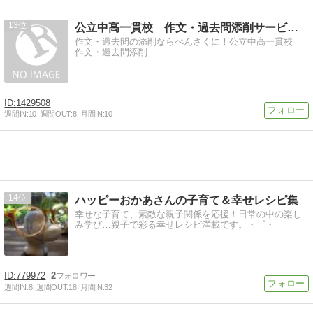
13
公立中高一貫校 作文・過去問添削サービス ぺんさく
作文・過去問の添削ならぺんさくに！公立中高一貫校
作文・過去問添削
1429508
週間IN:
10
週間OUT:
8
月間IN:
10
14
ハッピーおかあさんの子育て＆幸せレシピ集
幸せな子育て、素敵な親子関係を応援！日常の中の楽し
み学び…親子で彩る幸せレシピ満載です。・゜・
779972
2
週間IN:
8
週間OUT:
18
月間IN:
32