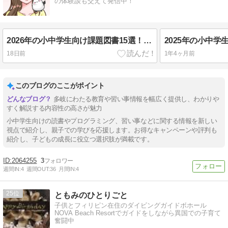
の体験談も交えて発信中！
2026年の小中学生向け課題図書15選！第72回青少年読書感想文全国コンクール課題図書について
18日前
1年4ヶ月前
このブログのここがポイント
多岐にわたる教育や習い事情報を幅広く提供し、わかりや
すく解説する内容性の高さが魅力
小中学生向けの読書やプログラミング、習い事などに関する情報を新しい
視点で紹介し、親子での学びを応援します。お得なキャンペーンや評判も
紹介し、子どもの成長に役立つ選択肢が満載です。
2064255
3
週間IN:
4
週間OUT:
36
月間IN:
4
25
ともみのひとりごと
子供とフィリピン在住のダイビングガイドボホール
NOVA Beach Resortでガイドをしながら異国での子育て
奮闘中