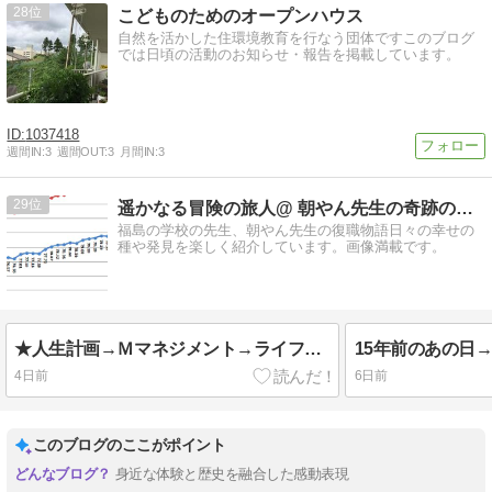
28
こどものためのオープンハウス
自然を活かした住環境教育を行なう団体ですこのブログ
では日頃の活動のお知らせ・報告を掲載しています。
1037418
週間IN:
3
週間OUT:
3
月間IN:
3
29
遥かなる冒険の旅人@ 朝やん先生の奇跡の復職物語
福島の学校の先生、朝やん先生の復職物語日々の幸せの
種や発見を楽しく紹介しています。画像満載です。
★人生計画→Ｍマネジメント→ライフプランを立てる視点②→10万時間の法則とは？上手なお金の使い方
4日前
6日前
このブログのここがポイント
身近な体験と歴史を融合した感動表現