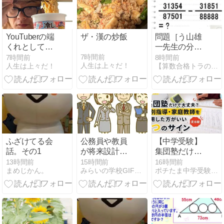
フリー画像
YouTuberの端
ザ・漢の炒飯
問題［う山雄
くれとしては
一先生の分
やらないわけ
数］【分数１
7時間前
7時間前
8時間前
人生は上々だ！
人生は上々だ！
【算数合格トラの巻】アメブロ
にはいかない
１３６問目】
笑
算数・数学天
才問題［２０
２６年８月７
日］
ふざけてる会
公務員や教員
【中学受験】
話。その1
が将来設計で
集団塾だけで
活かせる3つ
大丈夫？個別
13時間前
15時間前
16時間前
まめじかん。
みらいの学校GIFT 〜教育×お金の、新しい学び場〜
ポチたま中学受験 | 〜2023 難関校挑戦の記録〜
の強み
指導・家庭教
師を併用した
方がいい7つ
のサイン【実
体験】