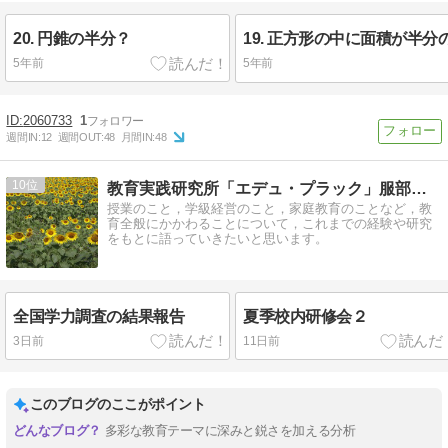
20. 円錐の半分？
5年前
5年前
2060733
1
週間IN:
12
週間OUT:
48
月間IN:
48
10
教育実践研究所「エデュ・プラック」服部英雄のブログ
授業のこと，学級経営のこと，家庭教育のことなど，教
育全般にかかわることについて，これまでの経験や研究
をもとに語っていきたいと思います。
全国学力調査の結果報告
夏季校内研修会２
3日前
11日前
このブログのここがポイント
多彩な教育テーマに深みと鋭さを加える分析