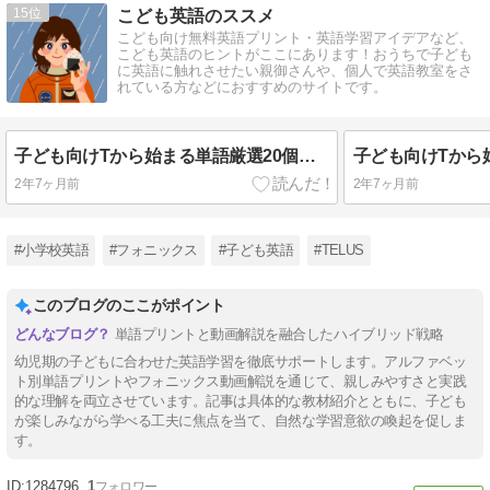
15
こども英語のススメ
こども向け無料英語プリント・英語学習アイデアなど、
こども英語のヒントがここにあります！おうちで子ども
に英語に触れさせたい親御さんや、個人で英語教室をさ
れている方などにおすすめのサイトです。
子ども向けTから始まる単語厳選20個とプリント無料ダウンロード
2年7ヶ月前
2年7ヶ月前
#小学校英語
#フォニックス
#子ども英語
#TELUS
このブログのここがポイント
単語プリントと動画解説を融合したハイブリッド戦略
幼児期の子どもに合わせた英語学習を徹底サポートします。アルファベッ
ト別単語プリントやフォニックス動画解説を通じて、親しみやすさと実践
的な理解を両立させています。記事は具体的な教材紹介とともに、子ども
が楽しみながら学べる工夫に焦点を当て、自然な学習意欲の喚起を促しま
す。
1284796
1