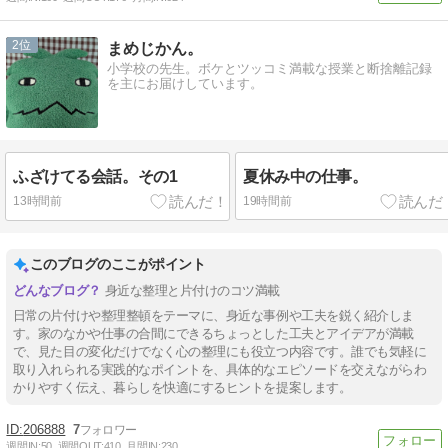
2
まめじかん。
小学校の先生。ボケとツッコミ満載な授業と断捨離記録
を主にお届けしています。
ふざけてる会話。その1
夏休み中の仕事。
13時間前
19時間前
このブログのここがポイント
身近な整理と片付けのコツ満載
日常の片付けや整理整頓をテーマに、身近な事例や工夫を鋭く紹介しま
す。家のなかや仕事の合間にできるちょっとした工夫とアイデアが満載
で、見た目の変化だけでなく心の整理にも役立つ内容です。誰でも気軽に
取り入れられる実践的なポイントを、具体的なエピソードを交えながらわ
かりやすく伝え、暮らしを快適にするヒントを提案します。
206888
7
週間IN:
50
週間OUT:
410
月間IN:
230