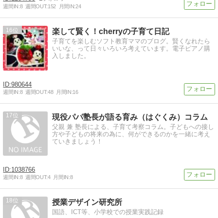
週間IN:
8
週間OUT:
152
月間IN:
24
16
楽して賢く！cherryの子育て日記
子育てを楽しむソフト教育ママのブログ。賢くなれたら
いいな、って日々いろいろ考えています。電子ピアノ購
入しました。
980644
週間IN:
8
週間OUT:
48
月間IN:
16
17
現役パパ塾長が語る育み（はぐくみ）コラム
父親 兼 塾長による、子育て考察コラム。子どもへの接し
方や子どもの将来の為に、何ができるのかを一緒に考え
ていきましょう！
1038766
週間IN:
8
週間OUT:
4
月間IN:
8
18
授業デザイン研究所
国語、ICT等、小学校での授業実践記録