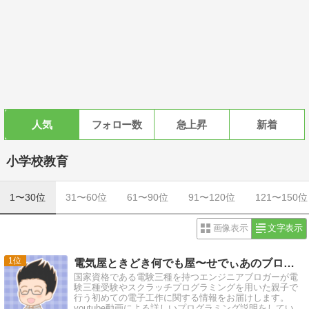
人気
フォロー数
急上昇
新着
小学校教育
1〜30位
31〜60位
61〜90位
91〜120位
121〜150位
画像表示
文字表示
1
電気屋ときどき何でも屋〜せでぃあのブログ〜 |
国家資格である電験三種を持つエンジニアブロガーが電
験三種受験やスクラッチプログラミングを用いた親子で
行う初めての電子工作に関する情報をお届けします。
youtube動画による詳しいプログラミング説明をしていま