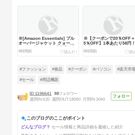
※[Amazon Essentials] プル
※【クーポンで20％OFF
オーバージャケット クォータ
5％OFF】1本あたり58円
ージップ アクティブ 吸湿発散
六茶 ルイボスブレンド
4時間前
6時間前
素材 スリムフィット 長袖 レデ
630ml×24本 1394円！
ィース L 946円！
#ファッション
#食品
#クーポン
#パソコン
#楽天市
#セール
#周辺機器
1196641
98
※【タイムセール】
週間IN:
620
週間OUT:
18080
月間IN:
3040
【64％OFF】【HOMME】ジェ
ラートメランジ3ボーダーパー
7時間前
カ ネイビー L 3274円！
このブログのここがポイント
セール情報と商品詳細を凝縮した紹介