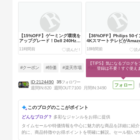
【15%OFF】ゲーミング環境を
【36%OFF】Philips 50
アップグレード！Dell 240Hzモ
4KスマートテレビがAmaz
ニターがAmazonタイムセール
タイムセールで大幅値下げ
11時間前
18時間前
で特価販売中
画視聴の最適解がここに
【TIPS】気になるブログを
#クーポン
#特価
#楽天市場
#amazon
#タイムセール
登録は不要！すぐ使え
2124490
35
週間IN:
820
週間OUT:
7100
月間IN:
3490
【32%OFF】REGZA 55インチ
有機ELがAmazonタイムセー
ルで超特価！2024年モデルを
このブログのここがポイント
2日前
賢く手に入れるチャンス
多彩なジャンルをお得に提供
タイムセールや特価情報を中心に魅力的な商品を詳細に紹介
的に、商品特徴やお得ポイントを明確に解説。セール狙いの