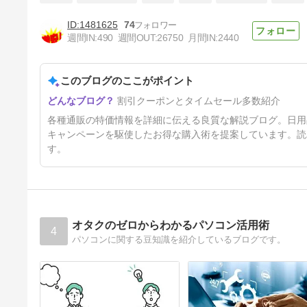
1481625
74
週間IN:
490
週間OUT:
26750
月間IN:
2440
【還元とクーポン】ゴールドス
ペシャル UCC アイスコーヒー
無糖 紙パック コーヒー
このブログのここがポイント
56分前
1000ml×12本が激安特価！
割引クーポンとタイムセール多数紹介
各種通販の特価情報を詳細に伝える良質な解説ブログ。日用
キャンペーンを駆使したお得な購入術を提案しています。読
す。
オタクのゼロからわかるパソコン活用術
4
パソコンに関する豆知識を紹介しているブログです。