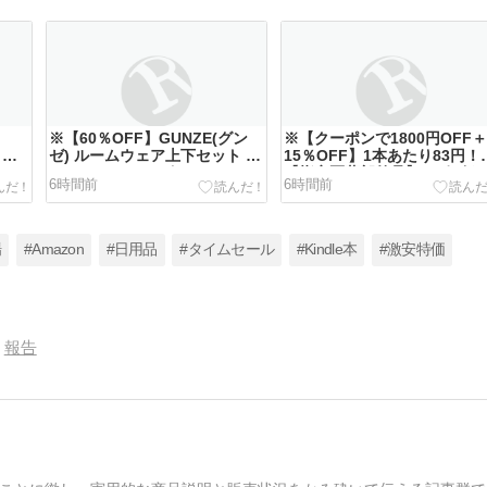
＋
※【60％OFF】GUNZE(グン
※【クーポンで1800円OFF
！十
ゼ) ルームウェア上下セット あ
15％OFF】1本あたり83円！
ったかパジャマ ボアフリース
【指定医薬部外品】リポビタ
6時間前
6時間前
ウチコレ AUY903 レディース
D エコ包装品 100mL×50本
1733円～！
4133円！
場
#Amazon
#日用品
#タイムセール
#Kindle本
#激安特価
報告