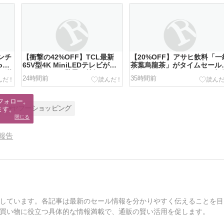
インチ
【衝撃の42%OFF】TCL最新
【20%OFF】アサヒ飲料「一
on
65V型4K MiniLEDテレビがタ
茶葉烏龍茶」がタイムセール
！動
イムセールで驚異の特価に！
価に！ラベルレスでエコな毎
24時間前
35時間前
を
フォロー。

#ヤフーショッピング
ます。
閉じる
報告
しています。各記事は最新のセール情報を分かりやすく伝えることを目
買い物に役立つ具体的な情報満載で、通販の賢い活用を促します。