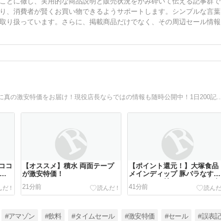
ことに徹し、実用的な商品説明と販売状況をかみ砕いて伝える記事群で
り、消費者が賢くお買い物できるようサポートします。シンプルな言葉
取り扱っています。さらに、掲載商品だけでなく、その周辺セール情報
ディスカウントストア店長が特価品を紹介！仕入れ値を元に真の激安特価をお届け！現役店長なら
ココ
【オススメ】積水 両面テープ
【ポイント還元！】大塚食品
ンア
が激安特価！
メインディップ 豚バラなすの
ジェ
バルサミコ炒め 70g（2～3人
21分前
41分前
クア
前）×10個が激安特価！
ク、
激安
#アマゾン
#飲料
#タイムセール
#激安特価
#セール
#誤表