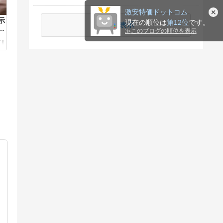
激安特価ドットコム
示
現在の順位は
第12位
です。
続きを表示
復
≫
このブログの順位を表示