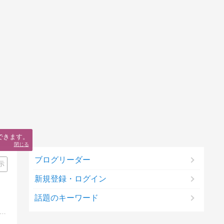
できます。
閉じる
ブログリーダー
示
新規登録・ログイン
話題のキーワード
zonや楽天、iPhone、iPad、食料品等のタイムセール＆クーポン情報・など価格比較サイトの最安値よりも安い特価情報を中心に紹介するブログです。