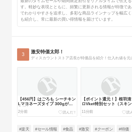
最新のタイムセールや期間限定割引をリアルタイムで伝える
す。軽妙な表現とともに、頻繁に更新される情報が特徴であ
でわかりやすさを追求し、多彩な商品ラインナップを幅広く
も紹介し、常に最新の買い得情報を届けています。
激安特価太郎！
3
【456円】はごろも シーチキン
【ポイント還元！】根羽清
Lマヨネーズタイプ 300gが激
ロVket特別セット（スキ
安特価！
クアスーパーモイスチャー
2分前
11分前
ル特別デザイン、スキンア
セラムUV、メラノCCマス
特別デザインタオル付）が
特価！
#楽天
#セール情報
#食品
#激安
#クーポン
#特価