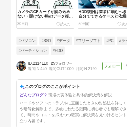
カメラのCFカードが読み込め
HDD復旧は業者に頼むべ
ない・開けない時のデータ復旧
自分でできるケースと依頼
ガイド
確認すべきポイント
30日前
59日前
#パソコン
#SSD
#データ
#フリーソフト
#PC
#ラ
#パーティション
#HDD
2114110
25
【初心者向け】WD（ウエスタ
週間IN:
440
週間OUT:
1000
月間IN:
2190
ンデジタル）SSD換装はクロー
ンで簡単！
4ヶ月前
このブログのここがポイント
現場の実体験と具体的解決策を解説
ハードやソフトのトラブルに直面したときの対処法を詳しく解説
や暗号化解除まで、多岐にわたる疑問に初心者でも理解でき
て、時間やコストを抑えつつ確実に解決策を見つけるヒント
立つ内容です。