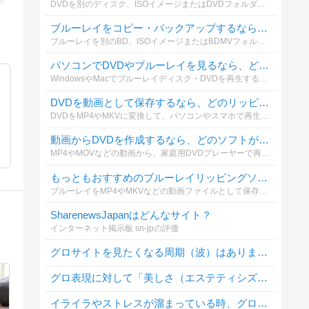
DVDを別のディスク、ISOイメージまたはDVDフォルダーとして保存する場合、どのコピーソフトを利用していますか？操作性やコピー品質も含めて選んでください。
ブルーレイをコピー・バックアップするなら、どのソフトがおすすめですか？
ブルーレイを別のBD、ISOイメージまたはBDMVフォルダーとして保存する際、実際に利用しているソフトを教えてください。
パソコンでDVDやブルーレイを見るなら、どの再生ソフトがおすすめですか？
WindowsやMacでブルーレイディスク・DVDを再生する際、普段使っているソフトを教えてください。再生の安定性、画質、操作性などを基準に選んでください。
DVDを動画として保存するなら、どのリッピングソフトがおすすめですか？
DVDをMP4やMKVに変換して、パソコンやスマホで再生する場合に使っているソフトを教えてください。無料・有料を問わず投票できます。
動画からDVDを作成するなら、どのソフトが一番おすすめですか？
MP4やMOVなどの動画から、家庭用DVDプレーヤーで再生できるDVDを作成する場合に使っているソフトを教えてください。メニュー作成や字幕追加などの使いやすさも含めて選べます。
もっともおすすめのブルーレイリッピングソフトは何ですか？
ブルーレイをMP4やMKVなどの動画ファイルとして保存する際、どのリッピングソフトを利用していますか？実際に使ってよかったソフトを教えてください。
SharenewsJapanはどんなサイト？
インターネット掲示板 sn-jpの評価
グロサイトを見たくなる周期（波）はありますか？
グロ表現に対して「美しさ（エステティシズム）」を感じることはありますか？
イライラやストレスが溜まっている時、グロサイトを見たくなる？