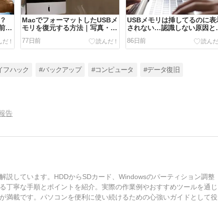
き？
MacでフォーマットしたUSBメ
USBメモリは挿してるのに表
前に
モリを復元する方法｜写真・動
されない…認識しない原因と
画が消えた時の対処法
旧方法
77日前
86日前
イフハック
#バックアップ
#コンピュータ
#データ復旧
報告
しています。HDDからSDカード、Windowsのパーティション調整
る丁寧な手順とポイントを紹介。実際の作業例やおすすめツールを通じ
が満載です。パソコンを便利に使い続けるための心強いガイドとして役