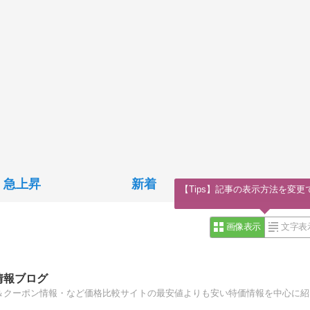
急上昇
新着
【Tips】記事の表示方法を変更
画像表示
文字表
情報ブログ
Ama