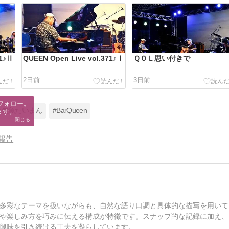
71♪Ⅱ
QUEEN Open Live vol.371♪Ⅰ
ＱＯＬ思い付きで
2日前
3日前
フォロー。

菜旬魚たいまん
#BarQueen
ます。
閉じる
報告
多彩なテーマを扱いながらも、自然な語り口調と具体的な描写を用いて
や楽しみ方を巧みに伝える構成が特徴です。スナップ的な記録に加え、
興味を引き続ける工夫を凝らしています。