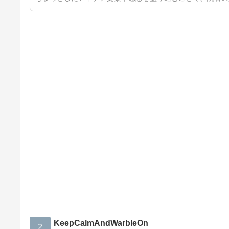
KeepCalmAndWarbleOn
2