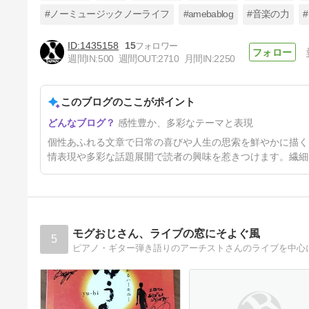
#ノーミュージックノーライフ
#amebablog
#音楽の力
1435158
15
❤❤❤今日のおみくじ
週間IN:
500
週間OUT:
2710
月間IN:
2250
╰(*°▽°*)╯.山 空..緑..❤❤❤
25時間前
このブログのここがポイント
感性豊か、多彩なテーマと表現
個性あふれる文章で日常の喜びや人生の思索を鮮やかに描く
情表現や多彩な話題展開で読者の興味を惹きつけます。繊細
モグおじさん、ライブの窓にそよぐ風
5
ピアノ・ギター弾き語りのアーチストさんのライブを中心