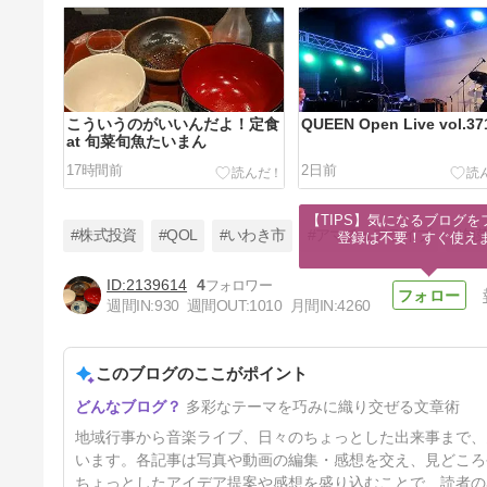
こういうのがいいんだよ！定食
QUEEN Open Live vol.3
at 旬菜旬魚たいまん
17時間前
2日前
【TIPS】気になるブログを
#株式投資
#QOL
#いわき市
#アマチュアライブ
#旬
登録は不要！すぐ使え
2139614
4
週間IN:
930
週間OUT:
1010
月間IN:
4260
大規模修繕工事完？
このブログのここがポイント
4日前
多彩なテーマを巧みに織り交ぜる文章術
地域行事から音楽ライブ、日々のちょっとした出来事まで、
います。各記事は写真や動画の編集・感想を交え、見どころ
ちょっとしたアイデア提案や感想を盛り込むことで、読者の