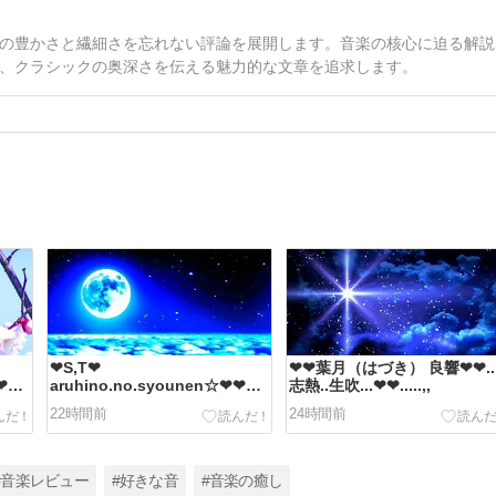
の豊かさと繊細さを忘れない評論を展開します。音楽の核心に迫る解説
、クラシックの奥深さを伝える魅力的な文章を追求します。
❤S,T❤
❤❤葉月（はづき） 良響❤❤..
.❤
aruhino.no.syounen☆❤❤
志熱..生吹...❤❤.....,,
kokoni.iru..,,,,
22時間前
24時間前
#音楽レビュー
#好きな音
#音楽の癒し