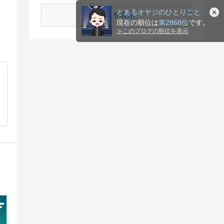
とあるオヤジのひとりごと
続きを表示
現在の順位は
第2868位
です。
≫
このブログの順位を表示