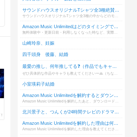
サウンドハウスオリジナルTシャツ全3種絶賛発売中！
サウンドハウスオリジナルTシャツ全3種の中からどのモデルが好きか教えて！
Amazon Music Unlimitedはどのタイミングで解約しましたか？
無料体験中・更新日前・利用しなくなった時など、実際にいつ解約しましたか？これから解約する人の参考になるよう投票をお願いします。解約手順や注意点はこちらの記事でも詳しく解説しています。
山崎玲奈、妊娠
四千頭身 後藤、結婚
最愛の推し、何年推してる❓（作品でもキャラでも🙆‍♀️）
ぜひ具体的な作品やキャラも教えてくださいー🙏（ちなみに質問者は黒🏀をほぼ箱推しで10年ほど推してます🎵...が最近は「異世界の沙汰は社畜次第」のアレシュ様や、非BLだけど「とんでもスキルで異世界放浪メシ」のフェル様もそうとう熱い‼️）
小室瑛莉子結婚
Amazon Music Unlimitedを解約するとダウンロードした曲はどうなると思いますか？
Amazon Music Unlimitedを解約したあと、ダウンロード済みの曲について気になったことはありますか？解約前に確認したいポイントや注意点を共有しましょう。
北川景子と、つんくが24時間テレビのドラマで夫婦役
Amazon Music Unlimitedを解約した理由は何ですか？
Amazon Music Unlimitedを解約した理由を教えてください。料金・利用頻度・音質・他サービスへの乗り換えなど、実際の理由を知りたいです。解約方法や注意点はこちらも参考になります。