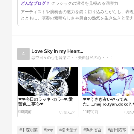
クラシックの深淵を見極める洞察力
読売日本交響楽団のイタリアの
碧空を思わせるメンデルスゾー
13日前
アーティストや演奏会の魅力を鋭く切り込みながらも、表現
ンの交響曲第4番「イタリア」
＠東京芸術劇場 2026.7.25
とともに、演奏の素晴らしさや舞台の熱気を生き生きと伝え
Love Sky in my Heart...
4
恋空日々の心を音楽に・・楽曲は私の心・・！
❤❤今日のラッキ~カラ~❤.愛
❤❤うさぎ占いやってみ
茜色....夢心❤
た......mejiro.tyan.doko?
❤,,
9時間前
11時間前
#中森明菜
#jpop
#松田聖子
#浜田省吾
#吉田拓郎