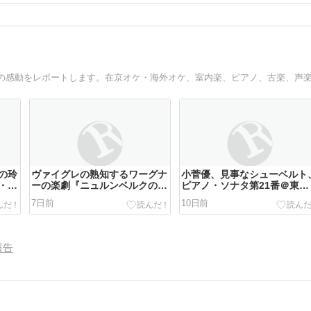
の玲
ヴァイグレの熟知するワーグナ
小菅優、見事なシューベルト
・・
ーの楽劇『ニュルンベルクのマ
ピアノ・ソナタ第21番＠東京
ルト
イスタージンガー』～オーケス
オペラシティコンサートホー
7日前
10日前
死と
トラル・トリビュートは圧巻の
2026.7.28
く＠
演奏 鈴木愛美のベートーヴェ
ロー
ンのピアノ協奏曲第3番はあま
りに上手過ぎる演奏に脱帽 読
報告
売日本交響楽団＠ミューザ川崎
シンフォニーホール 2026.7.31