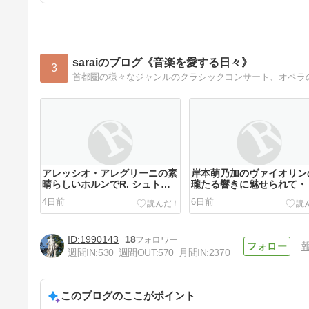
saraiのブログ《音楽を愛する日々》
3
アレッシオ・アレグリーニの素
岸本萌乃加のヴァイオリン
晴らしいホルンでR. シュトラ
瓏たる響きに魅せられて・
ウスのホルン協奏曲第2番の圧
ほのカルテット シューベ
4日前
6日前
巻の演奏 下野竜也指揮NHK交
の弦楽四重奏曲 第14番 《
響楽団はアンコールでヨハン・
乙女》をパーフェクトに弾
シュトラウスⅡ世のポルカ「狩
サントリーホール ブルー
1990143
18
り」を精彩あふれる見事な演奏
ズ（小ホール） 2026.8.1
＠ミューザ川崎シンフォニーホ
週間IN:
530
週間OUT:
570
月間IN:
2370
ール 2026.8.3
このブログのここがポイント
セバスティアン・ヴァイグレと