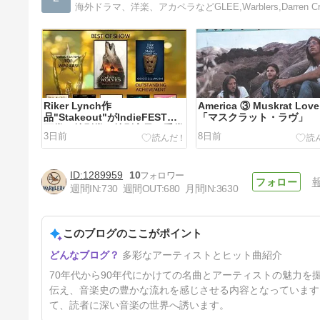
海外ドラマ、洋楽、アカペラなどGLEE,Warblers,Darren Criss,
Riker Lynch作
America ③ Muskrat Love
品"Stakeout"がIndieFEST映
「マスクラット・ラヴ」
画賞で特別賞（特別言及）受賞
3日前
8日前
1289959
10
週間IN:
730
週間OUT:
680
月間IN:
3630
このブログのここがポイント
Darren Criss、モロッコで一夜
多彩なアーティストとヒット曲紹介
限りのミュージカル
20日前
70年代から90年代にかけての名曲とアーティストの魅力
伝え、音楽史の豊かな流れを感じさせる内容となっています
て、読者に深い音楽の世界へ誘います。