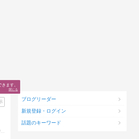
できます。
閉じる
ブログリーダー
示
新規登録・ログイン
話題のキーワード
東北のハワイ いわき市より 音楽の話題を中心に グルメ情報や旅日記などを掲載しています。ライブは、弾き語りで出演したり飛び込みバンドで演奏したりしてますのでよろしくお願いいたします。