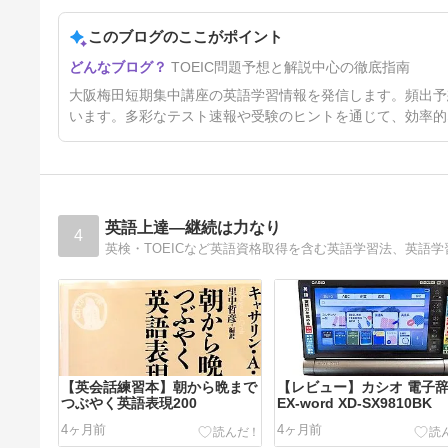
5日前
このブログのここがポイント
TOEIC問題予想と解説中心の徹底指南
大阪梅田短期集中講座の英語学習情報を発信します。頻出予
います。多彩なテスト速報や受験のヒントを通じて、効率的
英語上達―継続は力なり
4
英検・TOEICなど英語資格取得を含む英語学習法、英語
【英会話練習本】朝から晩まで
【レビュー】カシオ 電子
つぶやく英語表現200
EX-word XD-SX9810BK
4ヶ月前
4ヶ月前