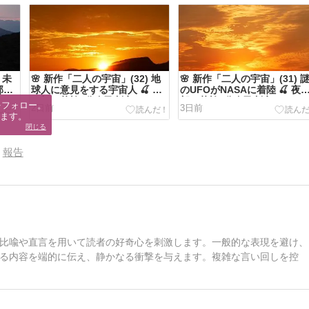
 未
🌸 新作「二人の宇宙」(32) 地
🌸 新作「二人の宇宙」(31) 
部・
球人に意見をする宇宙人 🍒 夜
のUFOがNASAに着陸 🍒 夜
の部・英検3分自己判定
部・英検3分自己判定
フォロー。

2日前
3日前
ます。
閉じる
報告
比喩や直言を用いて読者の好奇心を刺激します。一般的な表現を避け、
る内容を端的に伝え、静かなる衝撃を与えます。複雑な言い回しを控