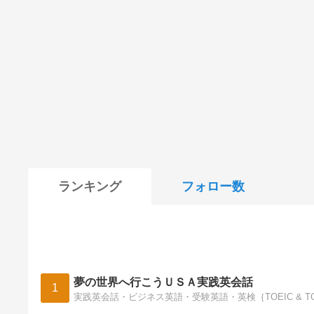
ランキング
フォロー数
夢の世界へ行こうＵＳＡ実践英会話
1
実践英会話・ビジネス英語・受験英語・英検｛TOEIC & T