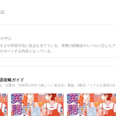
報告
容が中心
すさや学習方法に焦点を当てている。実際の経験談やレベルに応じたア
サポートする内容となっている。
英語攻略ガイド
12冊目『60パターン×20動詞で英語はここまで話せる』発売。11冊目『SHE