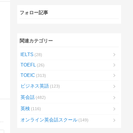
フォロー記事
関連カテゴリー
IELTS
28
TOEFL
26
TOEIC
313
ビジネス英語
123
英会話
482
英検
116
オンライン英会話スクール
149
田町芝浦に2011年創業、小学生から大人まで【基礎英語力を着実に楽しく身につける】をモットーにした英語学校English Plusの代表(TOEIC L/R満点・TESL資格取得)による英語情報ブログ