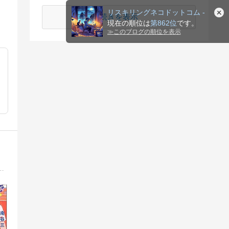
リスキリングネコドットコム -
続きを表示
現在の順位は
第862位
です。
≫
このブログの順位を表示
RLOCKで身につく英文法』重版。4冊目『リアルな英語の9割は海外ドラマで学べる！』9刷。英検1級TOEIC990点満点。「フレンズ」のセリフを解説