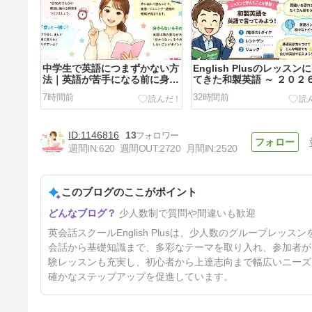
中学生で英語につまずかない方
English Plusのレッスン
法｜英語が苦手になる前に身に
てきた和製英語 ～ ２０２
つけたい5つの習慣
７月後半のレッスンの復習
7時間前
32時間前
1146816
13
週間IN:
620
週間OUT:
2720
月間IN:
2520
このブログのここがポイント
「日焼け止め」って英語で何て
少人数制で質問や間違いも歓迎
言うの？English Plusレッス
ン受講生のレッスンでこれが言
5日前
英会話スクールEnglish Plusは、少人数のグループレ
いたかった「日焼け止め」の英
語表現 ２０２６年８月１週の
会話から基礎知識まで、多彩なテーマを取り入れ、参加者が
レッスンから
験レッスンも充実し、初心者から上達志向まで幅広いニーズ
確かなステップアップを促進しています。