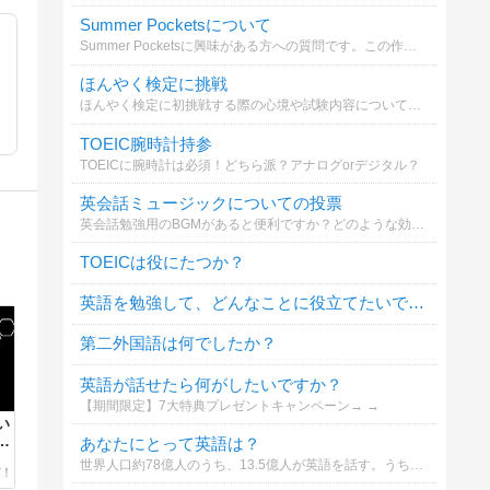
Summer Pocketsについて
Summer Pocketsに興味がある方への質問です。この作品をプレイしてみたいですか？
ほんやく検定に挑戦
ほんやく検定に初挑戦する際の心境や試験内容について投票してください
TOEIC腕時計持参
TOEICに腕時計は必須！どちら派？アナログorデジタル？
英会話ミュージックについての投票
英会話勉強用のBGMがあると便利ですか？どのような効果が期待できますか？
TOEICは役にたつか？
英語を勉強して、どんなことに役立てたいですか？
第二外国語は何でしたか？
英語が話せたら何がしたいですか？
【期間限定】7大特典プレゼントキャンペーン→ →
い
礎
あなたにとって英語は？
世界人口約78億人のうち、13.5億人が英語を話す。うち約3億6000万人が第一言語。世界最大の英語能力指数112か国中、日本78位は本当なのか？