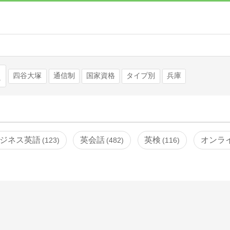
検索
四谷大塚
通信制
国家資格
タイプ別
兵庫
ジネス英語
英会話
英検
オンラ
123
482
116