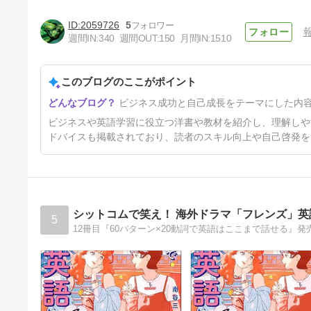
2059726
5
週間IN:
340
週間OUT:
150
月間IN:
1510
このブログのここがポイント
【超おすすめ文法書】大岩のい
ビジネス成功と自己成長をテーマにした内
ちばんはじめの英文法【超基礎
文法編】【前編】
1年前
ビジネスや英語学習に役立つ洋書や教材を紹介し、理解しや
ドバイスも掲載されており、読者のスキル向上や自己啓発を
シットコムで笑え！ 海外ドラマ「フレンズ」
5