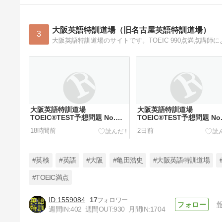
大阪英語特訓道場（旧名古屋英語特訓道場）
3
大阪英語特訓道場
大阪英語特訓道場
TOEIC®TEST予想問題 No.
TOEIC®TEST予想問題 No
711
710
18時間前
2日前
#英検
#英語
#大阪
#亀田浩史
#大阪英語特訓道場
#TOEIC満点
1559084
17
2026年度第1回英検準2級解答
週間IN:
402
週間OUT:
930
月間IN:
1704
速報・講評