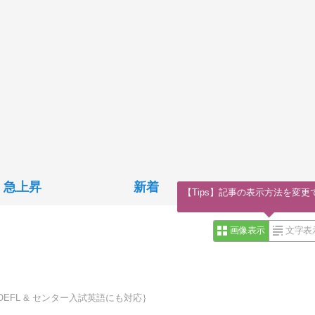
急上昇
新着
【Tips】記事の表示方法を変更
画像表示
文字表
OEFL & センター入試英語にも対応｝