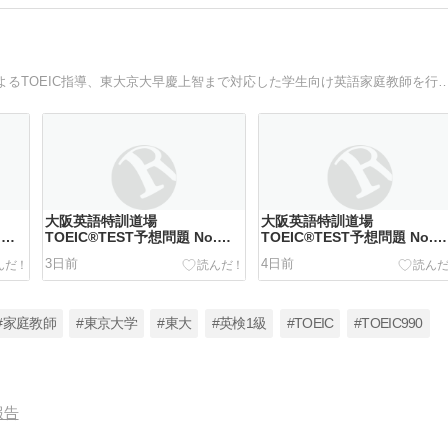
大阪英語特訓道場のサイトです。TOEIC 990点満点講師によるTOEIC指導、東大京大早慶上智まで対応
大阪英語特訓道場
大阪英語特訓道場
.
TOEIC®TEST予想問題 No.
TOEIC®TEST予想問題 No.
709
708
3日前
4日前
#家庭教師
#東京大学
#東大
#英検1級
#TOEIC
#TOEIC990
報告