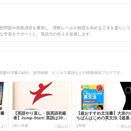
想問題や実践演習を重視し、受験レベルの精度を高める工夫を凝らして
な学習をサポートし、英語力の向上を促進します。
学習書や洋書の紹介、留学経験、ビジネス英語などの情報発信ブログです。
辞書
【英語やり直し・脱英語初級
【超おすすめ文法書】大岩の
者】Jump-Start! 英語は39日
ちばんはじめの英文法【超基
でうまくなる!
文法編】【後編】
10ヶ月前
1年前