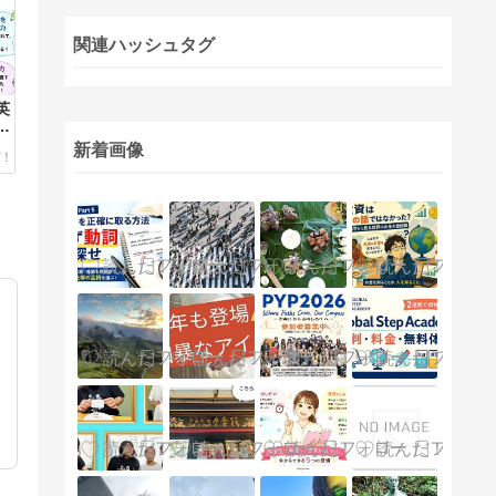
関連ハッシュタグ
英
た
説
新着画像