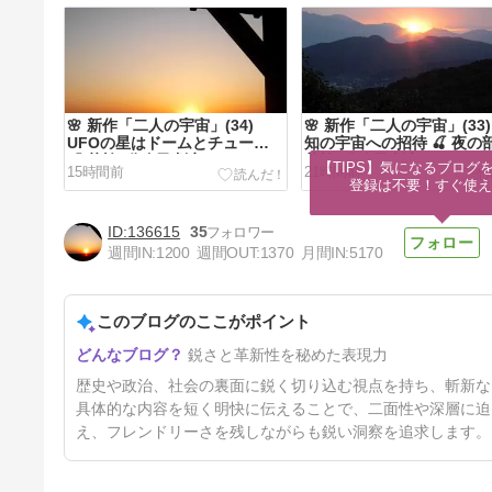
🌸 新作「二人の宇宙」(34)
🌸 新作「二人の宇宙」(33)
UFOの星はドームとチューブ
知の宇宙への招待 🍒 夜の
🍒 英検3分自己判定
英検3分自己判定
【TIPS】気になるブログを
15時間前
21時間前
登録は不要！すぐ使え
136615
35
週間IN:
1200
週間OUT:
1370
月間IN:
5170
このブログのここがポイント
🌸 新作「二人の宇宙」(30)
鋭さと革新性を秘めた表現力
UFOとの実況中継 🍒 夜の部・
英検3分自己判定
4日前
歴史や政治、社会の裏面に鋭く切り込む視点を持ち、斬新な
具体的な内容を短く明快に伝えることで、二面性や深層に迫
え、フレンドリーさを残しながらも鋭い洞察を追求します。