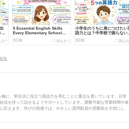
に出
5 Essential English Skills
小学生のうちに身につけたい
６年
Every Elementary School
語力とは？中学校で困らない
Student Should Build
めの5つの力を英語講師が解
3日前
3日前
報告
ッスンを軸に、実生活に役立つ英語力を育むことに重点を置いています。日常
自信を持って話せるようサポートしています。調整可能な営業時間や体
に応えます。学びの現場では、やさしい質問歓迎の雰囲気を大切にし、