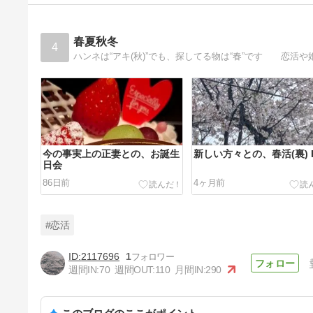
春夏秋冬
4
今の事実上の正妻との、お誕生
新しい方々との、春活(裏) P
日会
86日前
4ヶ月前
#恋活
2117696
1
週間IN:
70
週間OUT:
110
月間IN:
290
こちらも、1周年、やけど