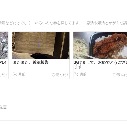
t.4
またまた、近況報告
あけまして、おめでとうござ
ます
5ヶ月前
7ヶ月前
報告