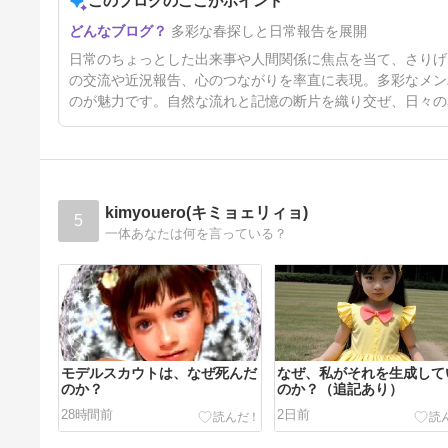
このブログのここがポイント
9ヶ月前
多彩な春探しと日常報告を展開
日常のちょっとした出来事や人間関係に焦点を当て、さりげ
の交流や近況報告、心のつながりを率直に表現。多彩なメン
のが魅力です。自然な流れと記憶の断片を織り交ぜ、日々の
kimyouero(キミョェリィョ)
5
一体あなたは何を言っている？
モデルスカウトは、なぜ死んだ
なぜ、私がそれを生成して
のか？
のか？（追記あり）
28時間前
2日前