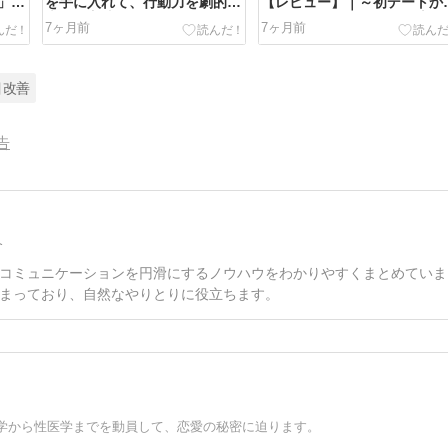
」と
を手に入れて、⾏動⼒を劇的に
【レビュー】｜～初デートか
上げる⽅法
つきあうまでのすべての流れ
7ヶ月前
7ヶ月前
目改善
告
介
コミュニケーションを円滑にするノウハウをわかりやすくまとめていま
まっており、自然なやりとりに役立ちます。
学から性医学までを動員して、恋愛の秘密に迫ります。