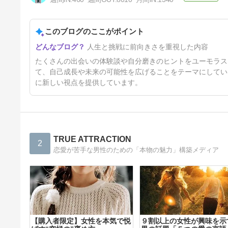
このブログのここがポイント
合法ＪＫ３(ＬＪＫ)をマチアプ
人生と挑戦に前向きさを重視した内容
から洗脳調教して即日セックス
したナンパ体験談[画像あり]
9ヶ月前
たくさんの出会いの体験談や自分磨きのヒントをユーモラス
て、自己成長や未来の可能性を広げることをテーマにしてい
に新しい視点を提供しています。
TRUE ATTRACTION
2
恋愛が苦手な男性のための「本物の魅力」構築メディア
【購入者限定】⼥性を本気で悦
９割以上の女性が興味を示