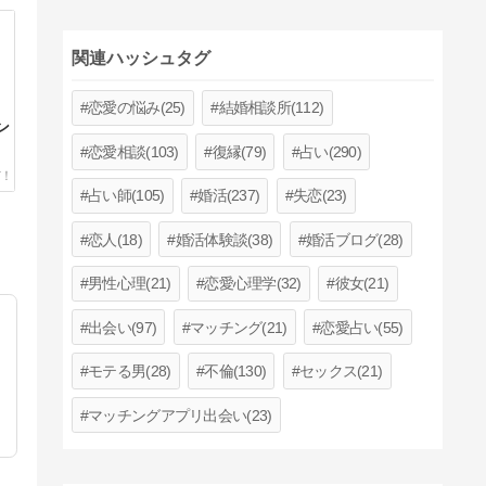
関連ハッシュタグ
恋愛の悩み(25)
結婚相談所(112)
ン
恋愛相談(103)
復縁(79)
占い(290)
占い師(105)
婚活(237)
失恋(23)
恋人(18)
婚活体験談(38)
婚活ブログ(28)
男性心理(21)
恋愛心理学(32)
彼女(21)
出会い(97)
マッチング(21)
恋愛占い(55)
モテる男(28)
不倫(130)
セックス(21)
マッチングアプリ出会い(23)