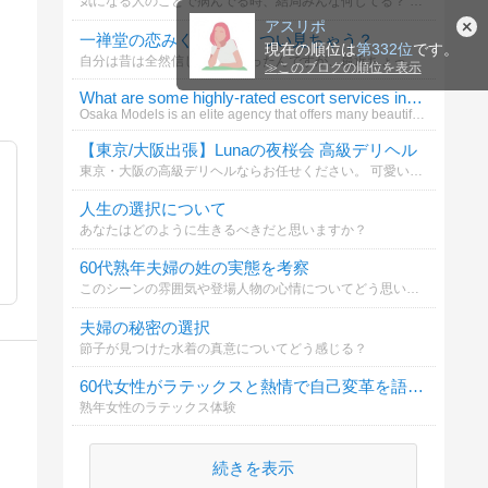
気になる人のことで病んでる時、結局みんな何してる？ 夜になると急に考えすぎて、何回も見ちゃう時ありませんか…？ 自分も、寝る前につい見てしまうのがこれ↓ https://www.ichizenn.com/koi-mikuji/
アスリポ
一禅堂の恋みくじって、つい見ちゃう？
現在の順位は
第332位
です。
自分は昔は全然信じない派だったんですが、最近ちょっと面白くてハマってます笑 特に日本って、神社のおみくじ文化が昔からあるから、「恋みくじ」も結構相性いい気がする。 最近友達の間で話題になってたのが、一禅堂の恋みくじサイト。
≫
このブログの順位を表示
What are some highly-rated escort services in Japa
Osaka Models is an elite agency that offers many beautiful escorts worldwide. Our main locations Japan
【東京/大阪出張】Lunaの夜桜会 高級デリヘル
東京・大阪の高級デリヘルならお任せください。 可愛い子・美人揃いの厳選嬢を即日ご案内！ 安心・安全・スピーディーな対応。 ご予約はこちら↓ Telegram: @av6777 | Gleezy: jpv266
人生の選択について
あなたはどのように生きるべきだと思いますか？
60代熟年夫婦の姓の実態を考察
このシーンの雰囲気や登場人物の心情についてどう思いますか？
夫婦の秘密の選択
節子が見つけた水着の真意についてどう感じる？
60代女性がラテックスと熱情で自己変革を語る経験談
熟年女性のラテックス体験
続きを表示