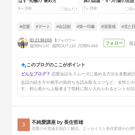
ばす“究極の”褒め方
異の話題「５つの愛の言語
は？
6ヶ月前
7ヶ月前
#恋愛
#デート
#会話術
#第一印象
#清潔感
#見た
2136103
1
報
週間IN:
147
週間OUT:
118
月間IN:
448
【購入者限定】女性があなたに
依存する最高のキスの仕方
このブログのここがポイント
8ヶ月前
恋愛会話をスムーズに進める方法を多数紹
会話の続き方や相手の気持ちを読み取るコツなど、女性との
す。初心者から上級者まで気軽に取り入れられるヒントが詰
不純愛講座 by 長住哲雄
3
恋愛の不思議を面白く解説。エッセイスト長住哲雄が心理