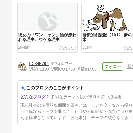
彼女の「ワンニャン」語が嫌わ
自伝的創愛記〈101〉 夢
れる理由、ウケる理由
末
2時間前
2日前
845794
9
報
週間IN:
100
週間OUT:
760
月間IN:
560
このブログのここがポイント
法則93 「ひとりメシ」は食え
多彩なテーマと鋭い視点を持つ短編集
なくても「ふたりメシ」は食え
る
10日前
現代社会の多層的な側面を鋭さとユーモアを交えながら掘り
一見異なるテーマを通じて、社会や人間関係の本質に迫りま
える構成となっています。各記事は、テーマの核心を突きつ