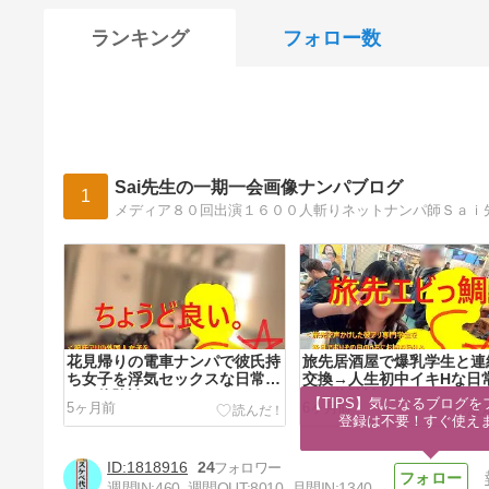
ランキング
フォロー数
Sai先生の一期一会画像ナンパブログ
1
花見帰りの電車ナンパで彼氏持
旅先居酒屋で爆乳学生と連
ち女子を浮気セックスな日常ナ
交換→人生初中イキHな日
ンパ体験談
ンパ体験談
【TIPS】気になるブログを
5ヶ月前
6ヶ月前
登録は不要！すぐ使え
1818916
24
週間IN:
460
週間OUT:
8010
月間IN:
1340