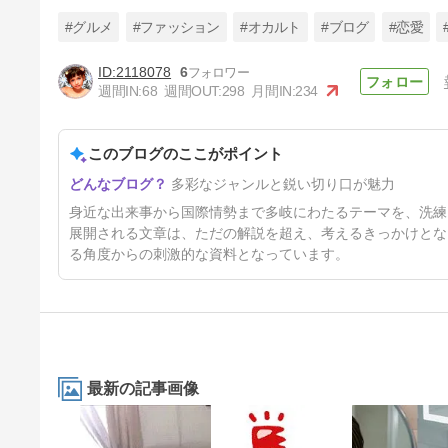
#グルメ
#ファッション
#オカルト
#ブログ
#恋愛
2118078
6
週間IN:
68
週間OUT:
298
月間IN:
234
罰金を落としに来たイタリア人
学生
このブログのここがポイント
5日前
多彩なジャンルと鋭い切り口が魅力
身近な出来事から国際情勢まで多岐にわたるテーマを、洗練
展開される文章は、ただの解説を超え、考えるきっかけとな
る角度からの刺激的な資料となっています。
最新の記事画像