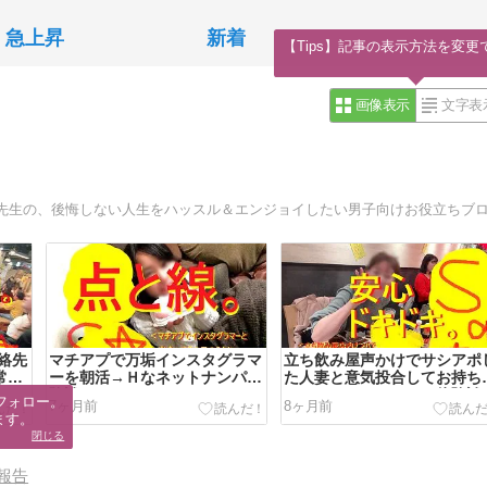
急上昇
新着
【Tips】記事の表示方法を変更
画像表示
文字表
絡先
マチアプで万垢インスタグラマ
立ち飲み屋声かけでサシアポ
常ナ
ーを朝活→Ｈなネットナンパ体
た人妻と意気投合してお持ち
験談
りセックスしたナンパ体験談
フォロー。

7ヶ月前
8ヶ月前
[画像あり]
ます。
閉じる
報告