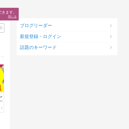
できます。
閉じる
ブログリーダー
示
新規登録・ログイン
話題のキーワード
メディア８０回出演１６００人斬りネットナンパ師Ｓａｉ先生の、後悔しない人生をハッスル＆エンジョイしたい男子向けお役立ちブログ！
し
帰