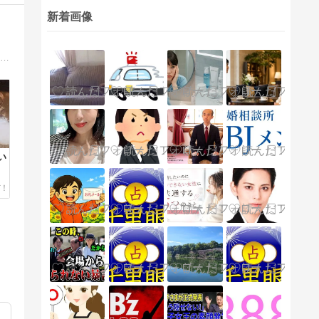
新着画像
ハンネは“アキ(秋)”でも、探してる物は“春”です 恋活や婚活などだけでなく、いろいろな春を探してます 恋活や婚活とかが主な話題ですけど、それ以外の話題も多いです 夜のお店などの大人の話題や、医療の話とかもします よろしくです
い