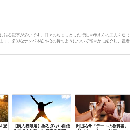
に語る記事が多いです。日々のちょっとした行動や考え方の工夫を通じ
ます。多彩なナンパ体験や心の持ちようについて軽やかに紹介し、読者
す驚
【購入者限定】揺るぎない自信
田辺祐希『デートの教科書』