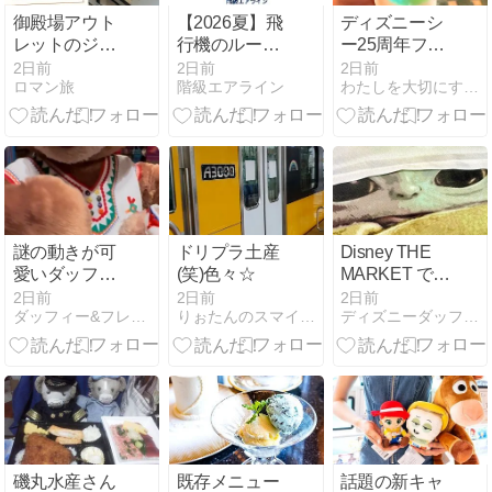
御殿場アウト
【2026夏】飛
ディズニーシ
レットのジュ
行機のルール
ー25周年フー
エリーがお
が変わった？
ド｜下調べせ
2日前
2日前
2日前
ロマン旅
階級エアライン
わたしを大切にする暮らし方
得！アクセサ
モバイルバッ
ず失敗した私
リーブランド
テリーや手荷
の正直レビュ
6選
物の注意点
ー
謎の動きが可
ドリプラ土産
Disney THE
愛いダッフィ
(笑)色々☆
MARKET で購
ーとミゲルズ
入したもの
2日前
2日前
2日前
ダッフィー&フレンズ好きの1人ディズニー
りぉたんのスマイル部屋
ディズニーダッフィ―大好き剣道剣士
磯丸水産さん
既存メニュー
話題の新キャ