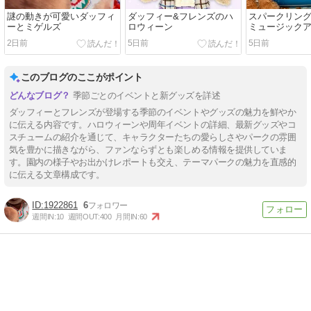
謎の動きが可愛いダッフィ
ダッフィー&フレンズのハ
スパークリン
ーとミゲルズ
ロウィーン
ミュージック
2日前
5日前
5日前
このブログのここがポイント
季節ごとのイベントと新グッズを詳述
ダッフィーとフレンズが登場する季節のイベントやグッズの魅力を鮮やか
に伝える内容です。ハロウィーンや周年イベントの詳細、最新グッズやコ
スチュームの紹介を通じて、キャラクターたちの愛らしさやパークの雰囲
気を豊かに描きながら、ファンならずとも楽しめる情報を提供していま
す。園内の様子やお出かけレポートも交え、テーマパークの魅力を直感的
に伝える文章構成です。
1922861
6
週間IN:
10
週間OUT:
400
月間IN:
60