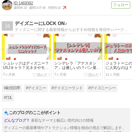
1469392
週間IN:
10
週間OUT:
40
月間IN:
10
デイズニーにLOCK ON♪
18
ディズニーに関する最新情報からおすすめ情報を発信中♪パークへは、月2程度でいっています。パークに行く際は、必ずディズニーホテルへ泊まります。
シュレックはディズニー？
シンデレラ「アナスタシ
ジェラトーニ
USJキャラ？元ネタやモデ
ア」は優しいの？パン屋と
に人気なのは
ルになったのは？
結婚してその後どうなっ
の春夏秋冬お
7ヶ月前
7ヶ月前
11ヶ月前
た？
#劇団四季
#デイズニー
#デイズニーランド
#デイズニーシー
#TDL
このブログのここがポイント
多彩なテーマと幅広い世代向けの情報
ディズニーの最新事情やアトラクション情報を独自の視点で解説します。