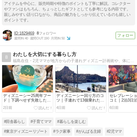
アイテムを中心に、販売時期や特徴のポイントも丁寧に解説。コレクター
やファンはもちろん、ちょっとしたギフトとしても参考になる内容です。
親しみやすい語り口ながら、商品の魅力をしっかり伝えているのも嬉しい
ポイントです。
1829469
8
週間IN:
40
週間OUT:
190
月間IN:
50
わたしを大切にする暮らし方
8
福島在住・2児ママが地方からの子連れディズニー計画術や、体に無理のないラク家事を発信。同じ境遇のママに届けたい情報をシェアしています。
ディズニーシー25周年フー
ディズニーシー回り方のコ
セレブレーシ
ド｜下調べせず失敗した私
ツ｜子連れで13個乗れた1
コミ｜2泊3日
の正直レビュー
日プラン
本音レビュー
2日前
4日前
6日前
#田舎暮らし
#子育てママ
#暮らしを楽しむ
#東京ディズニーリゾート
#ラク家事
#がんばる主婦
#2児ママ