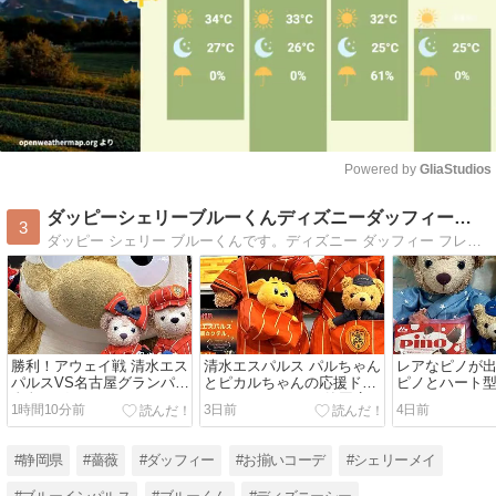
Powered by 
GliaStudios
Mute
ダッピーシェリーブルーくんディズニーダッフィーバラhappy
3
ダッピー シェリー ブルーくんです。ディズニー ダッフィー フレンズ お出かけ お泊りディズニー お庭のバラのこと ブルーインパルスも登場するよ！ happyのたねを見つけて みんなにパワーを届けるよ
勝利！アウェイ戦 清水エス
清水エスパルス パルちゃん
レアなピノが
パルスVS名古屋グランパス
とピカルちゃんの応援ドリ
ピノとハート
金色のグランパスくん
ンク HUBアスティ静岡店
1時間10分前
3日前
4日前
#静岡県
#薔薇
#ダッフィー
#お揃いコーデ
#シェリーメイ