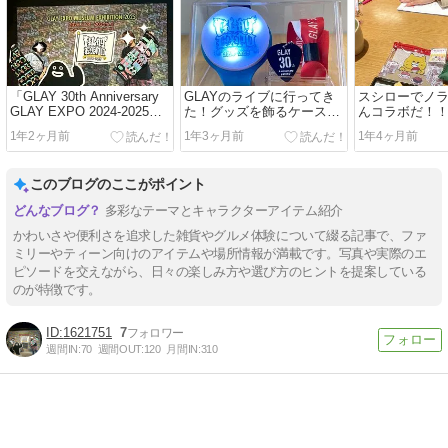
「GLAY 30th Anniversary
GLAYのライブに行ってき
スシローでノ
GLAY EXPO 2024-2025」
た！グッズを飾るケースは
んコラボだ！
いってきたー！
セリアで。
1年2ヶ月前
1年3ヶ月前
1年4ヶ月前
このブログのここがポイント
多彩なテーマとキャラクターアイテム紹介
かわいさや便利さを追求した雑貨やグルメ体験について綴る記事で、ファ
ミリーやティーン向けのアイテムや場所情報が満載です。写真や実際のエ
ピソードを交えながら、日々の楽しみ方や選び方のヒントを提案している
のが特徴です。
1621751
7
週間IN:
70
週間OUT:
120
月間IN:
310