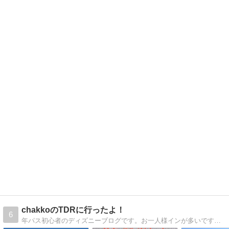
chakkoのTDRに行ったよ！
6
年パス初心者のディズニーブログです。お一人様インが多いですが、一緒に行ける時は夫と二人でＴＤＲを楽しんでいます。