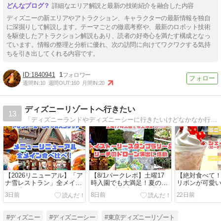
詳細なエリア解説と最新の技術紹介を融合した内容
ディズニーの新エリアやアトラクション、キャラクターの最新情報を独自
に深掘りして解説します。テーマごとの徹底考察や、最新のロボット技術
を駆使したアトラクション解説もあり、読者の好奇心を満たす構成となっ
ています。情報の整理と分析に優れ、次の訪問に向けてワクワクする気持
ちを引き出してくれる内容です。
1840941
1
週間IN:
10
週間OUT:
160
月間IN:
20
ディズニーリゾートへ行きたい
13
「ディズニーランドやディズニーシーに行きたいけどなかなか行けない」東京ディズニーリゾートを訪れた時により楽しめるように、 貴重な時間を使って当ブログを訪れていただいた皆様と、ー緒にディズニーを楽しむためのブログにしていきます。
【2026リニューアル】「ア
【8/1パークレポ】土曜17
【絶対食べて
ナ雪レストラン」全メイン
時入園でも大満足！夏の
リボンが可愛
食べ比べ！モバイルオーダ
TDLを4時間半で回る満喫ル
アイスサンデ
3日前
8日前
22日前
ー必須の攻略テクと注意点
ート！トイストーリースタ
剖！紅茶ゼリ
（アレンデール・ロイヤル
ンプラリー＆リーチのドロ
完璧な多層構造【
バンケット｜ファンタジー
ーン演出に感動（ディズニ
で】（ディズ
#ディズニー
#ディズニーシー
#東京ディズニーリゾート
スプリングス｜ディズニー
ーランド）