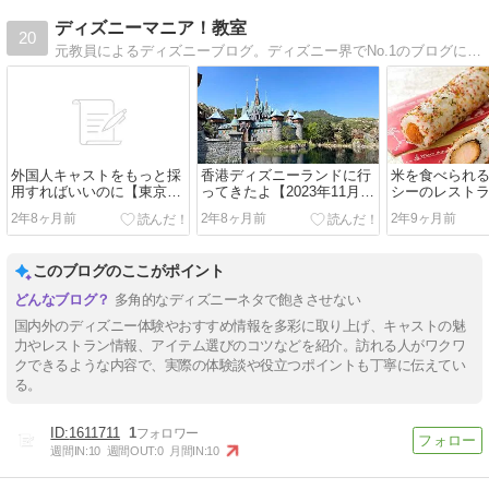
ディズニーマニア！教室
20
元教員によるディズニーブログ。ディズニー界でNo.1のブログになります。
外国人キャストをもっと採
香港ディズニーランドに行
米を食べられ
用すればいいのに【東京デ
ってきたよ【2023年11月：
シーのレスト
ィズニーリゾート】
アナ雪エリア公開後】
2年8ヶ月前
2年8ヶ月前
2年9ヶ月前
このブログのここがポイント
多角的なディズニーネタで飽きさせない
国内外のディズニー体験やおすすめ情報を多彩に取り上げ、キャストの魅
力やレストラン情報、アイテム選びのコツなどを紹介。訪れる人がワクワ
クできるような内容で、実際の体験談や役立つポイントも丁寧に伝えてい
る。
1611711
1
週間IN:
10
週間OUT:
0
月間IN:
10