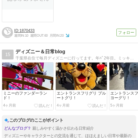
1870433
週間IN:
10
週間OUT:
60
月間IN:
20
ディズニー＆日常blog
15
千葉県在住で毎月ディズニーに行ってます。年ﾊﾟ2年目。ミッキー・ドナちゃん大好きブログです。
ミニーのファンダーラン
エントランスフリグリ プル
エントランスフ
ド！
ートグリ！
ヨーグリ！
4ヶ月前
4ヶ月前
5ヶ月前
このブログのここがポイント
親しみやすく温かさ伝わる日常紹介
ディズニーやキャラクターとの交流を通じて、ほほえましい日常や最新の