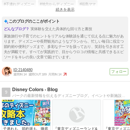
#子連れディズニー
#地方からディズニー
#福島ママ
続きを表示
#自分を大切にする暮らし
#ディズニー旅行
このブログのここがポイント
実体験を交えた具体的な回り方と裏技
家族旅行や子育てのヒントをリアルな体験談を通じて伝える点に魅力があ
ります。ディズニーや長野観光のようなプランから、忙しい毎日に役立つ
節約術や便利グッズまで、多彩なテーマを扱っており、笑顔を引き出す工
夫が満載です。すべてが実践的で、目からウロコの情報と共感できるエピ
ソードをキレの良い文章で届けています。
2140480
週間IN:
14
週間OUT:
189
月間IN:
14
Disney Colors - Blog
9
パークの最新情報を伝えるディズニーブログ。イベントや新施設の詳しい解説だけでなく、たっぷりの写真でパークレポートやグルメレポートをお届け！
子連れも、節約派も、徹底
『東京ディズニーランド&
『東京ディズニ