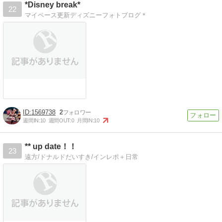
*Disney break*
22
マイペース更新ディズニーフォトブログ＊
1569738
2
週間IN:
10
週間OUT:
0
月間IN:
10
** up date！！
23
遠方/ドナルドだいすき/インレポ＋日常