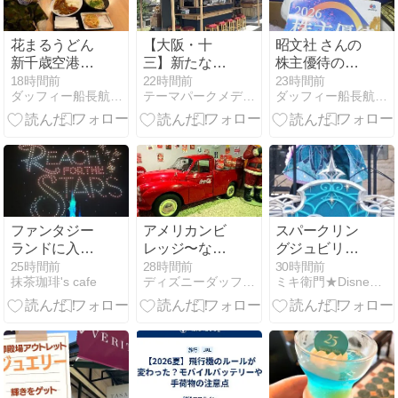
花まるうどん
【大阪・十
昭文社 さんの
新千歳空港店
三】新たな屋
株主優待の案
で お食事しま
台スポット
内が届きまし
18時間前
22時間前
23時間前
ダッフィー船長航海記
テーマパークメディア ハピエル USJ情報
ダッフィー船長航海記
した
「ミナモ十
た
三」が誕生！
気になる8店
舗を食べ歩い
てみた
ファンタジー
アメリカンビ
スパークリン
ランドに入れ
レッジ〜なぜ
グジュビリー
ない！？
か良く知って
25周年を見た
25時間前
28時間前
30時間前
抹茶珈琲's cafe
ディズニーダッフィ―大好き剣道剣士
ミキ衛門★Disney Dream Club★
Reach For The
る？古き良き
ハーバーショ
Starsのフィナ
アメリカの展
ー
ーレで、大問
示
題！