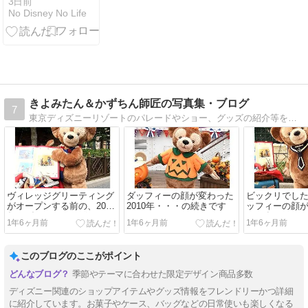
『リメンバ
3日前
｜ディズニー
No Disney No Life
ー・ミー』が
シー）
テーマのイベ
ント「ラソ
ス・デ・ラ・
ファミリア」
が2026年9月
16日から開催
きよみたん＆かずちん師匠の写真集・ブログ
7
東京ディズニーリゾートのパレードやショー、グッズの紹介等を掲載しています。ダッフィーやディズニーベアの、懐かしのグッズも紹介しているので探してみてね。
ヴィレッジグリーティング
ダッフィーの顔が変わった
ビックリでし
がオープンする前の、2011
2010年・・・の続きです
ッフィーの顔
年のダッフィーのグリーテ
2010年3月のこ
1年6ヶ月前
1年6ヶ月前
1年6ヶ月前
ィング
このブログのここがポイント
季節やテーマに合わせた限定デザイン商品多数
ディズニー関連のショップアイテムやグッズ情報をフレンドリーかつ詳細
に紹介しています。お菓子やケース、バッグなどの日常使いも楽しくなる