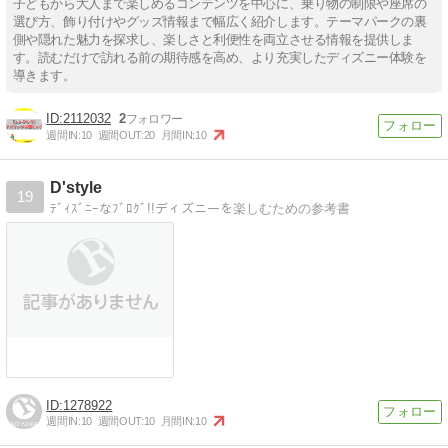
子どもから大人まで楽しめるコンテンツを中心に、乗り物の制限や座席の
選び方、飾り付けやグッズ情報まで幅広く紹介します。テーマパークの裏
側や隠れた魅力を探求し、楽しさと利便性を両立させる情報を提供しま
す。読むだけで訪れる前の期待感を高め、より充実したディズニー体験を
導きます。
2112032
2
週間IN:
10
週間OUT:
20
月間IN:
10
D'style
19
ﾃﾞｨｽﾞﾆｰなﾌﾞﾛｸﾞ!!ディズニーを楽しむための参考書
1278922
週間IN:
10
週間OUT:
10
月間IN:
10