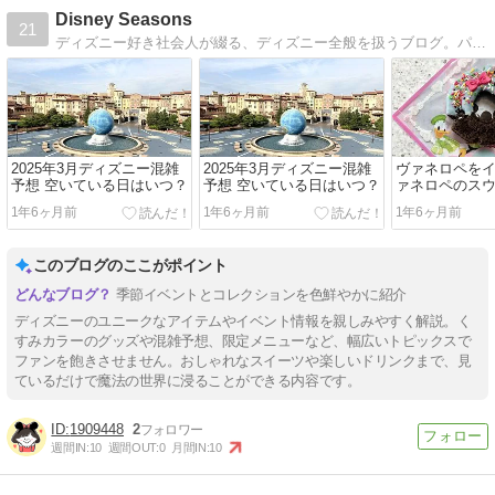
Disney Seasons
21
ディズニー好き社会人が綴る、ディズニー全般を扱うブログ。パーク飯・ショーパレ・豆知識がメイン
2025年3月ディズニー混雑
2025年3月ディズニー混雑
ヴァネロペを
予想 空いている日はいつ？
予想 空いている日はいつ？
ァネロペのス
ップ・ワール
1年6ヶ月前
1年6ヶ月前
1年6ヶ月前
ルドーナツ
このブログのここがポイント
季節イベントとコレクションを色鮮やかに紹介
ディズニーのユニークなアイテムやイベント情報を親しみやすく解説。く
すみカラーのグッズや混雑予想、限定メニューなど、幅広いトピックスで
ファンを飽きさせません。おしゃれなスイーツや楽しいドリンクまで、見
ているだけで魔法の世界に浸ることができる内容です。
1909448
2
週間IN:
10
週間OUT:
0
月間IN:
10