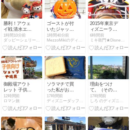
勝利！アウェ
ゴーストが付
2015年東京デ
イ戦 清水エス
いたジャッ
ィズニーラン
パルスVS名古
ク・オー・ラ
ド夏祭り
1時間10分前
1時間40分前
6時間前
ダッピーシェリーブルーくんディズニーダッフィーバラhappy
MezzoMikiのディズニーブログ
ミキ衛門★Disney Dream Club★
屋グランパス
ンタンデザイ
金色のグラン
ン！東京ディ
パスくん
ズニーラン
ド”ディズニ
ー・ハロウィ
ーン”光るポッ
プコーンバケ
ット
御殿場アウト
ソラマチで買
理由をつけ
レット 子供連
った私がおす
て。（その２
れ攻略！遊び
すめしたいお
～コンシェル
12時間前
17時間前
17時間前
ロマン旅
ディズニーダッフィ―大好き剣道剣士
しろ のディズニーシーに行った日だけ日記
場からキッズ
菓子♡
ジュ デラック
施設まで全案
スルーム と マ
内
ーセリンサロ
ン など）