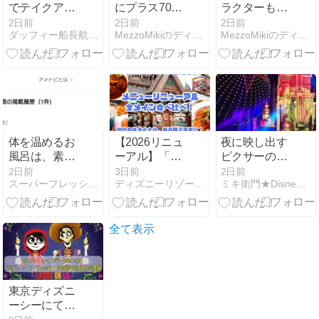
でテイクアウ
にプラス700
ラクターも！
トです
円で注文でき
セガプライズ
2日前
2日前
2日前
ダッフィー船長航海記
MezzoMikiのディズニーブログ
MezzoMikiのディズニーブログ
る！ハイピリ
『トイ・スト
オン・ラウン
ーリー5』プ
ジ アイスクリ
ライズ景品レ
ーム
ポート
体を温めるお
【2026リニュ
夜に映し出す
風呂は、素晴
ーアル】「ア
ピクサーの夏
らしいと解毒
ナ雪レストラ
は香港ディズ
2日前
3日前
2日前
スーパーフレッシュ 114ｋｇからのダイエット
ディズニーリゾートへ行きたい
ミキ衛門★Disney Dream Club★
は、大事。
ン」全メイン
ニーランド
食べ比べ！モ
バイルオーダ
ー必須の攻略
全て表示
テクと注意点
（アレンデー
ル・ロイヤル
バンケット｜
東京ディズニ
ファンタジー
ーシーにて
スプリングス