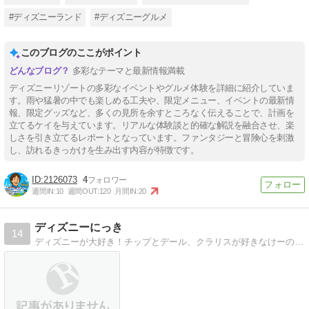
シー）
#ディズニーランド
#ディズニーグルメ
このブログのここがポイント
多彩なテーマと最新情報満載
ディズニーリゾートの多彩なイベントやグルメ体験を詳細に紹介していま
す。雨や猛暑の中でも楽しめる工夫や、限定メニュー、イベントの最新情
報、限定グッズなど、多くの見所を余すところなく伝えることで、計画を
立てるケイを与えています。リアルな体験談と的確な解説を融合させ、楽
しさを引き立てるレポートとなっています。ファンタジーと冒険心を刺激
し、訪れるきっかけを生み出す内容が特徴です。
2126073
4
週間IN:
10
週間OUT:
120
月間IN:
20
ディズニーにっき
14
ディズニーが大好き！チップとデール、クラリスが好きなけーの日記です！週1ほどでインしています！