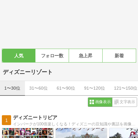
人気
フォロー数
急上昇
新着
ディズニーリゾート
1〜30位
31〜60位
61〜90位
91〜120位
121〜150位
画像表示
文字表示
ディズニートリビア
1
インパークが100倍楽しくなる！ディズニーの豆知識や裏話を画像付きで解説します！