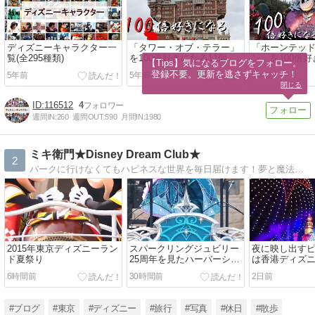
ディズニーキャラクター一
「タワー・オブ・テラー」
「ホーンテッ
覧(全295種類)
を100倍好きになる11個の
ン」を100倍好
【Tips】気になるブログをフォロー。

ポイント
のポイント
登録不要。更新を逃さずキャッチ！
5年前
5年前
5年前
閉じる
116512
4
週間IN:
260
週間OUT:
590
月間IN:
1980
ミキ衛門★Disney Dream Club★
2
パークに行けなくてもハピネスな世界を毎日届けます！夢と魔法のディズニーリゾートをみなさんと一緒に！夢の王国と魅力ある魔法の世界へ
2015年東京ディズニーラン
スパークリングジュビリー
夜に映し出す
ド夏祭り
25周年を見たハーバーショ
は香港ディズ
ー
6時間前
30時間前
2日前
#ブログ
#東京
#ディズニー
#旅行
#写真
#休日
#散歩