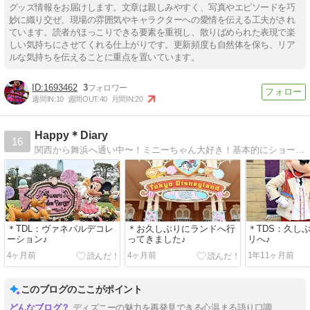
グッズ情報をお届けします。文章は親しみやすく、写真やエピソードを巧
妙に織り交ぜ、現場の雰囲気やキャラクターへの愛情を伝える工夫がされ
ています。読者がほっこりできる要素を重視し、散りばめられた表現で楽
しい気持ちにさせてくれる仕上がりです。更新頻度も自然体を保ち、リア
ルな気持ちを伝えることに重点を置いています。
1693462
3
週間IN:
10
週間OUT:
40
月間IN:
20
Happy＊Diary
16
関西から舞浜へ通い中〜！ミニーちゃん大好き！基本的にショーパレ、グリがメインです。
＊TDL：ヴァネパルデコレ
＊お久しぶりにランドへ行
＊TDS：久しぶ
ーション♪
ってきました♪
リへ♪
4ヶ月前
4ヶ月前
1年11ヶ月前
このブログのここがポイント
ディズニーの魅力を再発見できる心温まる語り口調