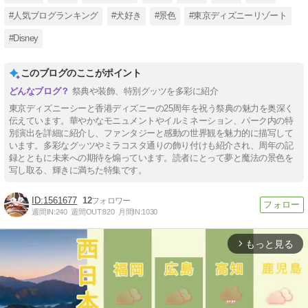
#人気ブログランキング
#犬好き
#景色
#東京ディズニーリゾート
#Disney
このブログのここがポイント
祭典や装飾、特別グッツを多彩に紹介
東京ディズニーシーと香港ディズニーの25周年を祝う祭典の魅力を奥深く
伝えています。華やかなモニュメントやイルミネーション、パーク内の特
別演出を詳細に紹介し、ファンタジーと感動の世界観を魅力的に描写して
います。多彩なグッツやミラコスタ通りの飾り付けも紹介され、周年の記
録とともに未来への期待を煽っています。読者にとって夢と魔法の景色を
写し取る、輝きに満ちた特集です。
1561677
12
週間IN:
240
週間OUT:
820
月間IN:
1030
もっと見る
arrow_forward_ios