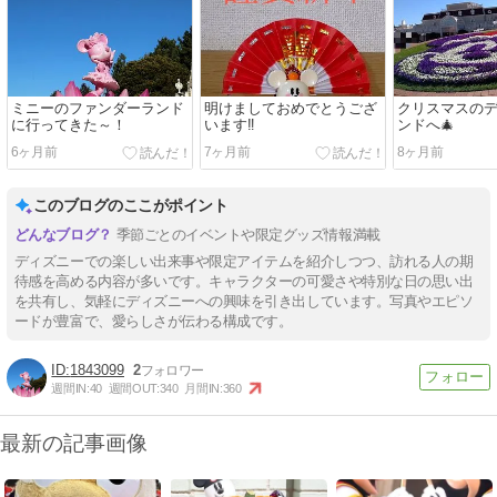
ミニーのファンダーランド
明けましておめでとうござ
クリスマスの
に行ってきた～！
います‼️
ンドへ🎄
6ヶ月前
7ヶ月前
8ヶ月前
このブログのここがポイント
季節ごとのイベントや限定グッズ情報満載
ディズニーでの楽しい出来事や限定アイテムを紹介しつつ、訪れる人の期
待感を高める内容が多いです。キャラクターの可愛さや特別な日の思い出
を共有し、気軽にディズニーへの興味を引き出しています。写真やエピソ
ードが豊富で、愛らしさが伝わる構成です。
1843099
2
週間IN:
40
週間OUT:
340
月間IN:
360
最新の記事画像