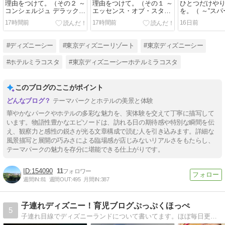
理由をつけて。（その２ ～
理由をつけて。（その１ ～
ひとつだけや
コンシェルジュ デラックス
エッセンス・オブ・スタイ
を。（ ～“ス
ルーム と マーセリンサロ
リッシュキュイジーヌ”カン
グ・ジュビリー
17時間前
17時間前
16日前
ン など）
ナ” と 本日の部屋 など）
ション など）
#ディズニーシー
#東京ディズニーリゾート
#東京ディズニーシー
#ホテルミラコスタ
#東京ディズニーシーホテルミラコスタ
このブログのここがポイント
テーマパークとホテルの美景と体験
華やかなパークやホテルの多彩な魅力を、実体験を交えて丁寧に描写して
います。物語性豊かなエピソードは、訪れる日の期待感や特別な瞬間を伝
え、観察力と感性の鋭さが光る文章構成で読む人を引き込みます。詳細な
風景描写と展開の巧みさによる臨場感が店じみないリアルさをもたらし、
テーマパークの魅力を存分に堪能できる仕上がりです。
154090
11
週間IN:
81
週間OUT:
495
月間IN:
387
子連れディズニー！育児ブログぷっぷくほっぺ
5
子連れ目線でディズニーランドについて書いてます。ほぼ毎日更新(´-｀)