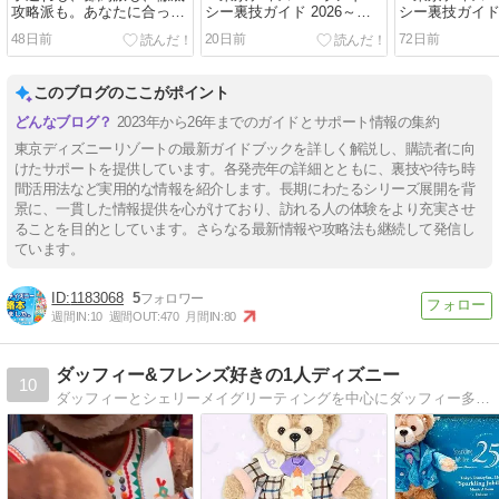
攻略派も。あなたに合った
シー裏技ガイド 2026～
シー裏技ガイド 
楽しみ方が見つかる『東京
27』サポートページ
26』サポート
48日前
20日前
72日前
ディズニーランド＆シー裏
技ガイド2026-27』発売！
このブログのここがポイント
2023年から26年までのガイドとサポート情報の集約
東京ディズニーリゾートの最新ガイドブックを詳しく解説し、購読者に向
けたサポートを提供しています。各発売年の詳細とともに、裏技や待ち時
間活用法など実用的な情報を紹介します。長期にわたるシリーズ展開を背
景に、一貫した情報提供を心がけており、訪れる人の体験をより充実させ
ることを目的としています。さらなる最新情報や攻略法も継続して発信し
ています。
1183068
5
週間IN:
10
週間OUT:
470
月間IN:
80
ダッフィー&フレンズ好きの1人ディズニー
10
ダッフィーとシェリーメイグリーティングを中心にダッフィー多めのブログです。