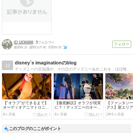
1836888
3
週間IN:
10
週間OUT:
40
月間IN:
30
disney`s imaginationのblog
12
ディズニーの豆知識や、その日のディズニーあれこれを、ほぼ毎日お届けします。まだまだ皆さんには追いつきませんが、少しでも皆さんが楽しめるよう頑張ります!
【"オラフ"ができるまで】
【徹底解説】オラフが現実
【ファンタジ
オーディオアニマトロニク
に？！ディズニーのオーデ
グス】新エリ
ス史I〜魅惑のチキルーム〜
ィオアニマトロニクス最新
細かく考察〜
8ヶ月前
8ヶ月前
2年5ヶ月前
型(オラフ)が公開。
の森編〜
このブログのここがポイント