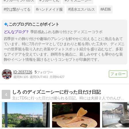
#ブルーインパルス
#ブルーくん
#ディズニーシー
#空は繋がってる
#ハンドメイド服
#清水エスパルス
#AE86
このブログのここがポイント
季節感あふれる飾り付けとディズニーコラボ
四季折々の飾り付けや趣味のアレンジを鮮やかに伝えることに焦点をあて
ています。特に7月のテーマとしてひまわりと船を用いた工夫や、ディズニ
ーの世界観を取り入れた衣装やフォトスポット紹介を盛り込むなど、多彩
なアイデアを交えています。静岡市を拠点に、親しみやすくも華やかな装
飾やイベント情報を届けるというコンセプトが印象的です。
2037226
5
週間IN:
105
週間OUT:
461
月間IN:
427
しろ のディズニーシーに行った日だけ日記
4
主にTDSに行った日だけ綴られる日記。時には夫婦２人でのんびり行く東京ディズニーリゾート紀行になったりもします。