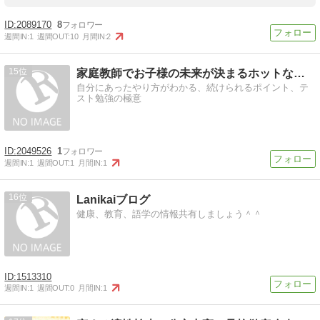
2089170
8
週間IN:
1
週間OUT:
10
月間IN:
2
15
家庭教師でお子様の未来が決まるホットな情報
自分にあったやり方がわかる、続けられるポイント、テ
スト勉強の極意
2049526
1
週間IN:
1
週間OUT:
1
月間IN:
1
16
Lanikaiブログ
健康、教育、語学の情報共有しましょう＾＾
1513310
週間IN:
1
週間OUT:
0
月間IN:
1