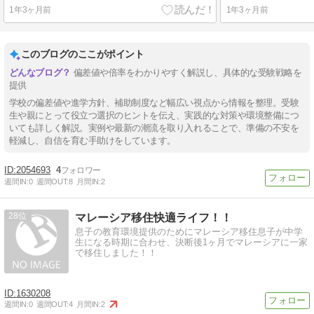
1年3ヶ月前
1年3ヶ月前
このブログのここがポイント
偏差値や倍率をわかりやすく解説し、具体的な受験戦略を
提供
学校の偏差値や進学方針、補助制度など幅広い視点から情報を整理。受験
生や親にとって役立つ選択のヒントを伝え、実践的な対策や環境整備につ
いても詳しく解説。実例や最新の潮流を取り入れることで、準備の不安を
軽減し、自信を育む手助けをしています。
2054693
4
週間IN:
0
週間OUT:
8
月間IN:
2
28
マレーシア移住快適ライフ！！
息子の教育環境提供のためにマレーシア移住息子が中学
生になる時期に合わせ、決断後1ヶ月でマレーシアに一家
で移住しました！！
1630208
週間IN:
0
週間OUT:
4
月間IN:
2