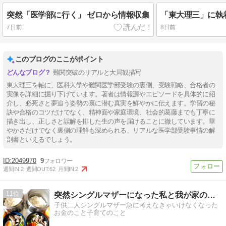
突然「医学部に行く」 ゼロから情報収集
「東大理三」に執
7日前
8日前
このブログのここがポイント
難関突破のリアルと大局観描写
東大理三を軸に、医科大学や難関医学部受験の裏側、受験戦略、合格者の
実像を詳細に掘り下げています。著者は情報源やエピソードを具体的に紹
介し、必死さと夢追う姿勢の裏に潜む真実を鮮やかに伝えます。学習の秘
訣や合格のコツだけでなく、精神面や家庭環境、社会的葛藤までも丁寧に
描き出し、正しさと誤解を排した生の声を届けることに徹しています。華
やかさだけでなく裏側の理解も深められる、リアルな医学部受験事情の解
剖書といえるでしょう。
2049970
9
週間IN:
2
週間OUT:
62
月間IN:
2
11
突然シングルマザーになった私と我が家の楽しい毎日
子供二人シングルマザー急に考えなきゃいけなくなった
お金のこと子育てのこと