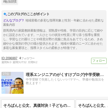
#勉強習慣
このブログのここがポイント
地域密着の多彩な指導対象と性別・年齢に合わせた柔軟な
募集内容
群馬県内の家庭教師募集情報は、習熟度や性格、学習の目的に応じて細や
かに設定されています。一人ひとりの状況や性質に寄り添う指導を重視
し、学習などの困りごとや得意分野の克服に焦点をあてているため、きめ
細やかな個別の学びの場が提供されます。地域や家庭のニーズに合わせた
多彩な募集要項と、指導スタイルの柔軟さが特徴です。
2096997
4
週間IN:
0
週間OUT:
52
月間IN:
2
27
理系エンジニアのがくすけブログ|中学受験の準備や始め方
中学受験で失敗したくないパパママへ、準備や勉強法を
教えます！
そろばんと公文、真価対決！子どもの未来を切り拓く「学び」を本音で語る ─ 成長を加速する選択とは