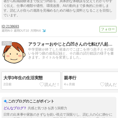
者から転職経験者まで役立つ内容を、具体的な体験談を交えてわかりやす
く伝え、仕事の種類や適性、環境改善、AIの動向まで多角的に分析しま
す。読む人が自らの進路を見極めるための確かな資料となることを目指し
ています。
2138693
週間IN:
0
週間OUT:
10
月間IN:
6
22
アラフォーおやじと凸凹さんの七転び八起きブログ
中学受験が終了した発達のでこぼこを持つ息子とその疑
いを持つ娘の成長記録と、その親の試行錯誤の様子を書
きます。タイトルを変更しました。
大学3年生の生活実態
親孝行
2日前
4ヶ月前
このブログのここがポイント
共感と気づきを誘う洞察力
日常の出来事や家族のきずなを鋭い視点で深掘りし、読む人の心に静かに