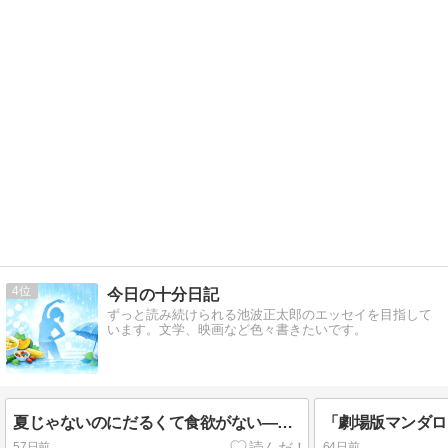
4
今日の十分日記
ずっと読み続けられる池波正太郎のエッセイを目指して
います。文学、映画など色々書きたいです。
夏じゃないのにだるくて食欲がない——梅雨バテの正体は「脾弱」だった｜漢方で胃腸を立て直す養生法
57日前
64日前