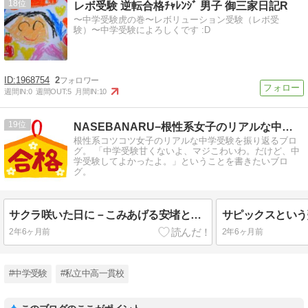
18
レボ受験 逆転合格ﾁｬﾚﾝｼﾞ 男子 御三家日記R
〜中学受験虎の巻〜レボリューション受験（レボ受
験）〜中学受験によろしくです :D
1968754
2
週間IN:
0
週間OUT:
5
月間IN:
10
19
NASEBANARU−根性系女子のリアルな中学受験ブログ−
根性系コツコツ女子のリアルな中学受験を振り返るブロ
グ。 「中学受験甘くないよ、マジこわいわ。だけど、中
学受験してよかったよ。」ということを書きたいブロ
グ。
サクラ咲いた日に－こみあげる安堵とサピへの思い－
2年6ヶ月前
2年6ヶ月前
#中学受験
#私立中高一貫校