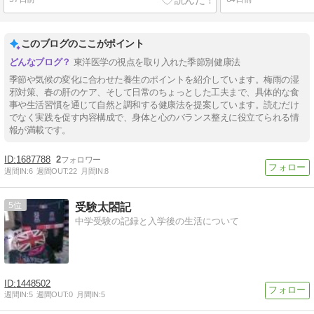
このブログのここがポイント
東洋医学の視点を取り入れた季節別健康法
季節や気候の変化に合わせた養生のポイントを紹介しています。梅雨の湿
邪対策、春の肝のケア、そして日常のちょっとした工夫まで、具体的な食
事や生活習慣を通じて自然と調和する健康法を提案しています。読むだけ
でなく実践を促す内容構成で、身体と心のバランス整えに役立てられる情
報が満載です。
1687788
2
週間IN:
6
週間OUT:
22
月間IN:
8
5
受験太閤記
中学受験の記録と入学後の生活について
1448502
週間IN:
5
週間OUT:
0
月間IN:
5