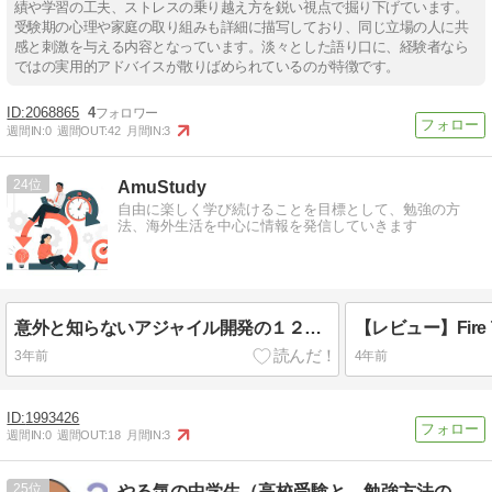
績や学習の工夫、ストレスの乗り越え方を鋭い視点で掘り下げています。
受験期の心理や家庭の取り組みも詳細に描写しており、同じ立場の人に共
感と刺激を与える内容となっています。淡々とした語り口に、経験者なら
ではの実用的アドバイスが散りばめられているのが特徴です。
2068865
4
週間IN:
0
週間OUT:
42
月間IN:
3
24
AmuStudy
自由に楽しく学び続けることを目標として、勉強の方
法、海外生活を中心に情報を発信していきます
意外と知らないアジャイル開発の１２の原則
3年前
4年前
1993426
週間IN:
0
週間OUT:
18
月間IN:
3
25
やる気の中学生（高校受験と、勉強方法のサイト）