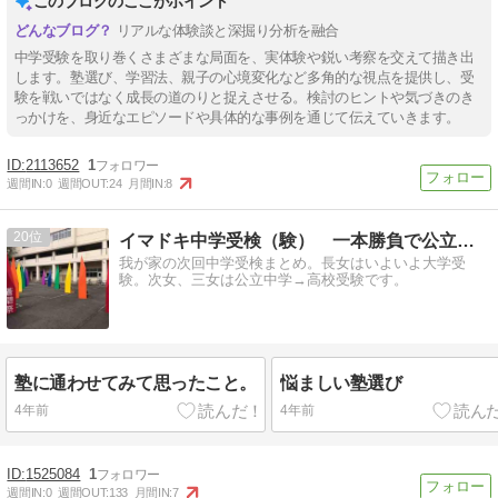
このブログのここがポイント
リアルな体験談と深掘り分析を融合
中学受験を取り巻くさまざまな局面を、実体験や鋭い考察を交えて描き出
します。塾選び、学習法、親子の心境変化など多角的な視点を提供し、受
験を戦いではなく成長の道のりと捉えさせる。検討のヒントや気づきのき
っかけを、身近なエピソードや具体的な事例を通じて伝えていきます。
2113652
1
週間IN:
0
週間OUT:
24
月間IN:
8
20
イマドキ中学受検（験） 一本勝負で公立中高一貫合格！
我が家の次回中学受検まとめ。長女はいよいよ大学受
験。次女、三女は公立中学→高校受験です。
塾に通わせてみて思ったこと。
悩ましい塾選び
4年前
4年前
1525084
1
週間IN:
0
週間OUT:
133
月間IN:
7