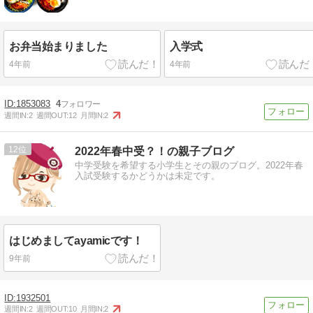
お弁当始まりました
入学式
4年前
4年前
1853083
4
週間IN:
2
週間OUT:
12
月間IN:
2
12
2022年春中受？！の親子ブログ
中学受験を希望する小学生とその親のブログ。2022年春
入試受験するかどうかは未定です。
はじめましてayamicです！
9年前
1932501
週間IN:
2
週間OUT:
10
月間IN:
2