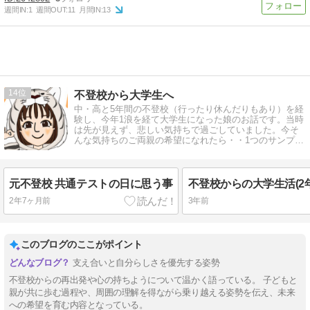
週間IN:
1
週間OUT:
11
月間IN:
13
14
不登校から大学生へ
中・高と5年間の不登校（行ったり休んだりもあり）を経
験し、今年1浪を経て大学生になった娘のお話です。当時
は先が見えず、悲しい気持ちで過ごしていました。今そ
んな気持ちのご両親の希望になれたら・・1つのサンプル
としてお届けします。
元不登校 共通テストの日に思う事
2年7ヶ月前
3年前
このブログのここがポイント
支え合いと自分らしさを優先する姿勢
不登校からの再出発や心の持ちようについて温かく語っている。 子どもと
親が共に歩む過程や、周囲の理解を得ながら乗り越える姿勢を伝え、未来
への希望を育む内容となっている。