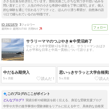
ささる言葉を紡ぎ出しています。普段見過ごしがちな気づきや思い込みを
問い直すことで、人生の中の小さな奇跡や成長を丁寧に描写します。個人
的な体験を通じて伝わるリアリティと、ほんのり漂う希望が、自然体の語
り口で綴られているのが特徴です。
1921879
3
週間IN:
0
週間OUT:
60
月間IN:
4
23
サラリーママのつぶやき★中受沼終了
サピックス中学受験×2を卒業した、サラリーマンおばさ
んが平和な日常と中高一貫校について語ります。
中だるみ期突入
思いっきサラッと大学合格実
5ヶ月前
5ヶ月前
このブログのここがポイント
実績分析や経験談を鋭く伝える、身近な受験支援ブログ
中学や大学の進学事情や受験体験をリアルに伝える中で、具体的な合格実