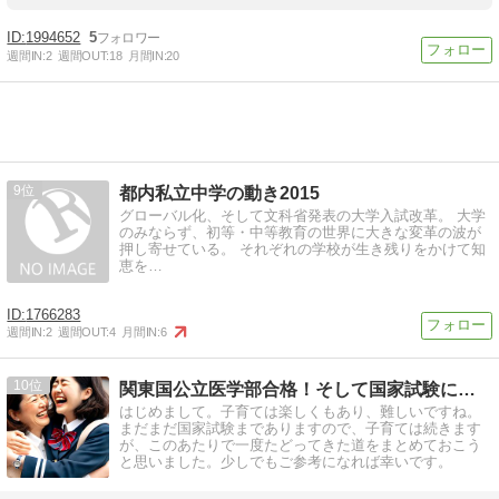
1994652
5
週間IN:
2
週間OUT:
18
月間IN:
20
9
都内私立中学の動き2015
グローバル化、そして文科省発表の大学入試改革。 大学
のみならず、初等・中等教育の世界に大きな変革の波が
押し寄せている。 それぞれの学校が生き残りをかけて知
恵を…
1766283
週間IN:
2
週間OUT:
4
月間IN:
6
10
関東国公立医学部合格！そして国家試験に向けて親のブログ
はじめまして。子育ては楽しくもあり、難しいですね。
まだまだ国家試験までありますので、子育ては続きます
が、このあたりで一度たどってきた道をまとめておこう
と思いました。少しでもご参考になれば幸いです。