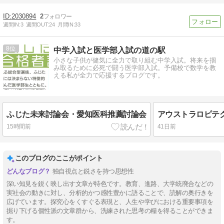
2030894
2
週間IN:
3
週間OUT:
24
月間IN:
33
8
中学入試と医学部入試の道の駅
小さな子供が健気に全力で取り組む中学入試。将来を掴
み取るために必死で闘う医学部入試。予備校で数学を教
える私が全力で応援するブログです。
ふじた未来討論会・愛知医科推薦討論会
アウストラロピテ
15時間前
41日前
このブログのここがポイント
独自視点と鋭さを持つ思想性
深い知見を鋭く映し出す文章が特色です。教育、進路、大学統廃合などの
実社会の動きに対し、分析的かつ感性豊かに語ることで、読解の奥行きを
広げています。探究心をくすぐる表現と、人生や学びにおける重要事項を
掘り下げる個性派の文章群から、洗練された思考の糧を得ることができま
す。