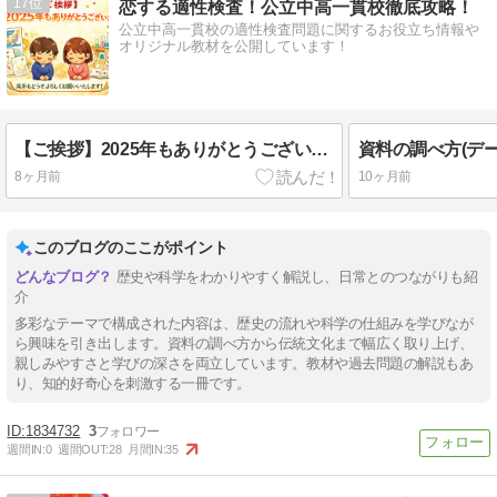
17
恋する適性検査！公立中高一貫校徹底攻略！
公立中高一貫校の適性検査問題に関するお役立ち情報や
オリジナル教材を公開しています！
【ご挨拶】2025年もありがとうございました
8ヶ月前
10ヶ月前
このブログのここがポイント
歴史や科学をわかりやすく解説し、日常とのつながりも紹
介
多彩なテーマで構成された内容は、歴史の流れや科学の仕組みを学びなが
ら興味を引き出します。資料の調べ方から伝統文化まで幅広く取り上げ、
親しみやすさと学びの深さを両立しています。教材や過去問題の解説もあ
り、知的好奇心を刺激する一冊です。
1834732
3
週間IN:
0
週間OUT:
28
月間IN:
35