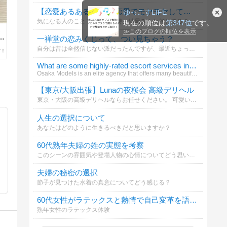
【恋愛あるある投票】 恋愛でモヤモヤしてる時、ついやってしまうことは？
ゆっこすLIFE
気になる人のことで病んでる時、結局みんな何してる？ 夜になると急に考えすぎて、何回も見ちゃう時ありませんか…？ 自分も、寝る前につい見てしまうのがこれ↓ https://www.ichizenn.com/koi-mikuji/
現在の順位は
第347位
です。
。
≫
このブログの順位を表示
ト
一禅堂の恋みくじって、つい見ちゃう？
自分は昔は全然信じない派だったんですが、最近ちょっと面白くてハマってます笑 特に日本って、神社のおみくじ文化が昔からあるから、「恋みくじ」も結構相性いい気がする。 最近友達の間で話題になってたのが、一禅堂の恋みくじサイト。
What are some highly-rated escort services in Japa
Osaka Models is an elite agency that offers many beautiful escorts worldwide. Our main locations Japan
【東京/大阪出張】Lunaの夜桜会 高級デリヘル
東京・大阪の高級デリヘルならお任せください。 可愛い子・美人揃いの厳選嬢を即日ご案内！ 安心・安全・スピーディーな対応。 ご予約はこちら↓ Telegram: @av6777 | Gleezy: jpv266
人生の選択について
あなたはどのように生きるべきだと思いますか？
60代熟年夫婦の姓の実態を考察
このシーンの雰囲気や登場人物の心情についてどう思いますか？
夫婦の秘密の選択
節子が見つけた水着の真意についてどう感じる？
60代女性がラテックスと熱情で自己変革を語る経験談
熟年女性のラテックス体験