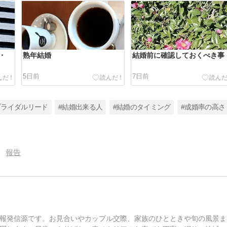
・
熟年結婚
結婚前に確認しておくべき事
5日前
7日前
ブライダルリード
#結婚出来る人
#結婚のタイミング
#成婚率の高さ
報告
報発信源です。お見合いやカップル交際、家族のひとときや旬の風景ま