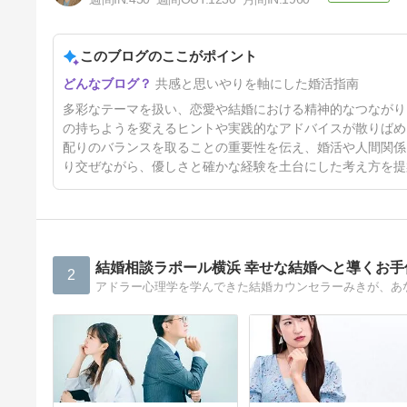
このブログのここがポイント
相手を振り回してしまう人
共感と思いやりを軸にした婚活指南
5日前
多彩なテーマを扱い、恋愛や結婚における精神的なつながり
の持ちようを変えるヒントや実践的なアドバイスが散りばめ
配りのバランスを取ることの重要性を伝え、婚活や人間関係
り交ぜながら、優しさと確かな経験を土台にした考え方を提
結婚相談ラポール横浜 幸せな結婚へと導くお
2
アドラー心理学を学んできた結婚カウンセラーみきが、あ