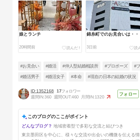
娘とランチ
錦糸町でのお見合いは・・
20時間前
3日前
#お見合い
#婚活
#仲人型結婚相談所
#プロポーズ
#
#婚活男子
#婚活女子
#本命
#現在の日本の結婚の状況
1352168
17
婚活はバランスも大事
週間IN:
360
週間OUT:
460
月間IN:
1320
9日前
このブログのここがポイント
地域密着型で多彩な交流と結びつき
東京墨田区を中心に、様々な交流や出会いの機微を伝える情