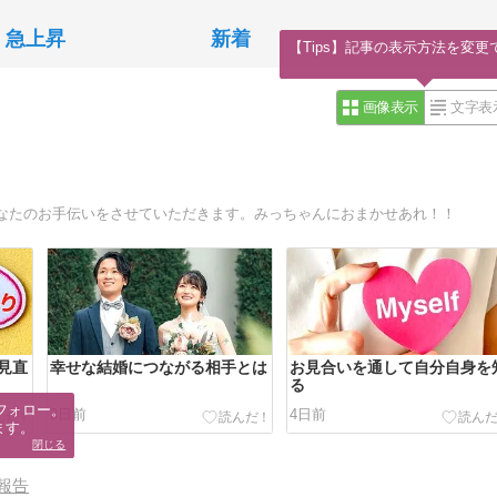
急上昇
新着
【Tips】記事の表示方法を変更
画像表示
文字表
なたのお手伝いをさせていただきます。みっちゃんにおまかせあれ！！
見直
幸せな結婚につながる相手とは
お見合いを通して自分自身を
る
フォロー。

3日前
4日前
ます。
閉じる
報告