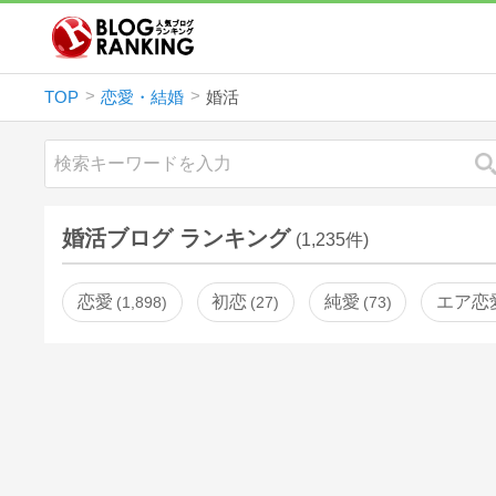
TOP
恋愛・結婚
婚活
婚活ブログ ランキング
(1,235件)
恋愛
初恋
純愛
エア恋
1,898
27
73