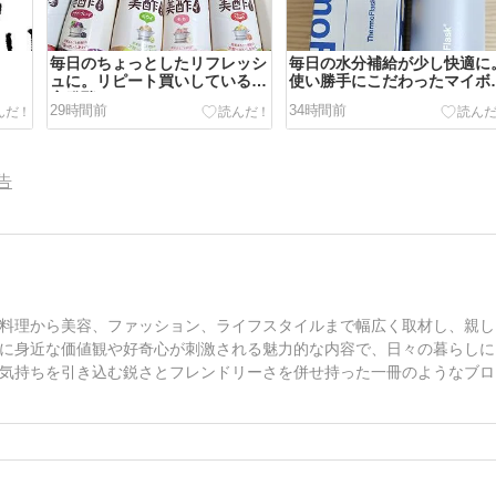
毎日のちょっとしたリフレッシ
毎日の水分補給が少し快適に
ュに。リピート買いしている果
使い勝手にこだわったマイボ
実発酵
ル
29時間前
34時間前
告
料理から美容、ファッション、ライフスタイルまで幅広く取材し、親し
に身近な価値観や好奇心が刺激される魅力的な内容で、日々の暮らしに
気持ちを引き込む鋭さとフレンドリーさを併せ持った一冊のようなブロ