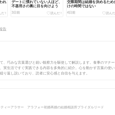
われ
デートに慣れていない人ほど、
交際期間は結婚を決めるため
不器用さの裏に目を向けよう
けの時間ではない
3日前
4日前
報告
て、巧みな言葉選びと鋭い観察力を駆使して解説します。食事のマナー
、実生活ですぐ実践できる内容を多角的に紹介。心を動かす言葉の使い
繰り返し説いており、読者に安心感と自信を与えます。
ーティーアラサー アラフォー初婚再婚の結婚相談所ブライダルリード