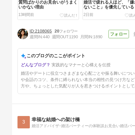
質問ばかりのお見合いがうまく
婚活で疲れる人ほど、「嫌
いかない理由
ないこと」を優先している
13時間前
2日前
2108065
20
週間IN:
440
週間OUT:
1190
月間IN:
1890
このブログのここがポイント
「ありがとう」だけじゃない
実践的なマナーと心構えを伝授
5日前
婚活やデートに役立つさまざまな心配ごとや振る舞いについ
や会話のコツ、条件に縛られない本当の相性の見つけ方など
方や、ちょっとした気配りが人を惹きつけるポイントとして
幸福な結婚への架け橋
3
婚活アドバイザｰ婚活パーティーの体験談お見合い婚活パ