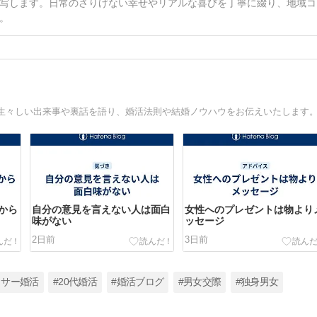
写します。日常のさりげない幸せやリアルな喜びを丁寧に綴り、地域コ
。
から
自分の意見を言えない人は面白
女性へのプレゼントは物より
味がない
ッセージ
2日前
3日前
ラサー婚活
#20代婚活
#婚活ブログ
#男女交際
#独身男女