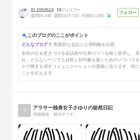
2059524
15
ぶらぶら遊んでいる息子を心配
週間IN:
340
週間OUT:
710
月間IN:
1390
するお母さん
4日前
このブログのここがポイント
実践的な会話と心理戦略を伝授
女性の心を惹きつける会話術や仕草のコツを鋭く探求し、具
れ、どんなシーンでも自然と好印象を築くためのノウハウを
かで輝きを増すコミュニケーションの真髄に迫ります。特に
ことを伝えます。
アラサー独身女子さゆりの徒然日記
5
28歳独身、婚活中です。