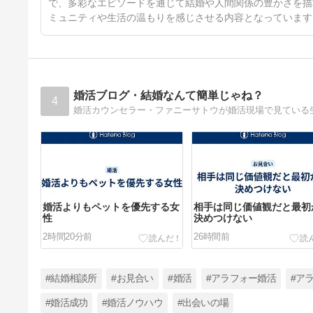
で、多彩なエピソードを通じて結婚や人間関係の豊かさを描
ミュニティや生活の温もりを感じさせる内容となっています
婚活ブログ・結婚なんて簡単じゃね？
4
婚活よりもペットを優先する女
相手は同じ価値観だと最初
性
決めつけない
2時間20分前
26時間前
#結婚相談所
#お見合い
#婚活
#アラフォー婚活
#ア
#婚活成功
#婚活ノウハウ
#出会いの場