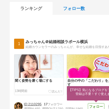
ランキング
フォロー数
みっちゃん＠結婚相談ラポール横浜
1
結婚カウンセラーのみっちゃんが、幸せな結婚を目指すあ
聞く姿勢を磨く場にする
自分の中の「こだわり」を
す
【TIPS】気になるブログを
13時間前
2日前
登録は不要！すぐ使え
2110295
17
週間IN:
450
週間OUT:
1230
月間IN:
1960