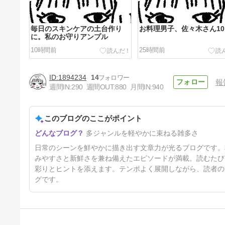
毎日のスキンケアの土台作り
お料理男子、佐々木さん10
に。私のお守りアンプル
10時間前
25時間前
1894234
14
報
週間IN:
290
週間OUT:
880
月間IN:
940
このブログのここがポイント
お料理男子、佐々木さん9
多ジャンルを軽やかに束ねる雑多さ
2日前
日常のシーンを鮮やかに描き出す文章力が光るブログです。
みやすさと新鮮さを兼ね備えたエピソードが満載。読むたび
彩りとヒントを添えます。テンポよく展開しながら、読者の
グです。